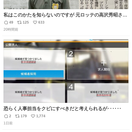
私はこのかたを知らないのですが 元ロッテの高沢秀昭さん
現在67才 保育士として活躍✨ 「タウンニュース」より #
49
125
633
返
リ
い
ロッテ #高沢秀昭 さん
20時間前
信
ポ
い
数
ス
ね
ト
数
数
恐らく人事担当をクビにすべきだと考えられるが‥‥‥
2
179
1,774
返
リ
い
1日前
信
ポ
い
数
ス
ね