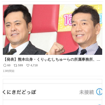
数
ス
ね
ト
数
数
【発表】熊本出身・くりぃむしちゅーらの所属事務所、被
災地に義援金寄付 news.livedoor.com/article/detail… くり
60
599
4,718
返
リ
い
ぃむしちゅーやマツコ、有働由美子らが所属する芸能事務
13時間前
信
ポ
い
所「チャッターボックス」が7日、公式サイトを更新。熊
数
ス
ね
本地震の被災地支援のため義援金を寄付したことを公表し
ト
数
数
た。