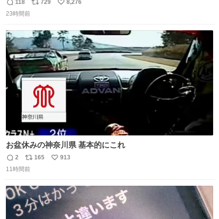
118
729
8,276
返
リ
い
23時間前
信
ポ
い
数
ス
ね
ト
数
数
お盆休みの神奈川県 基本的にこれ
2
165
913
返
リ
い
11時間前
信
ポ
い
数
ス
ね
ト
数
数