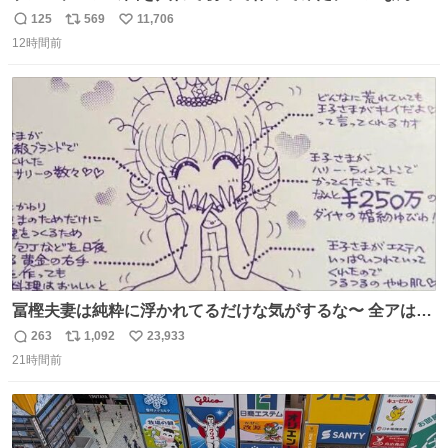
けど 本能でちょっとヤバいと思っちゃう見た目だな
125
569
11,706
返
リ
い
12時間前
信
ポ
い
数
ス
ね
ト
数
数
冨樫夫妻は純粋に浮かれてるだけな気がするな〜 全アはこ
こに自分の市場価値的なものを上乗せするので、 すっぴん
263
1,092
23,933
返
リ
い
＆寝起きのボサボサ頭でも「今日も可愛いね」が止まらな
21時間前
信
ポ
い
い。放っておくと永遠に髪撫でてきて作業進まない()
数
ス
ね
156cm40kg、年中日焼け止めとお友達の私より綺麗な手や
ト
数
数
めてもろて とか言う