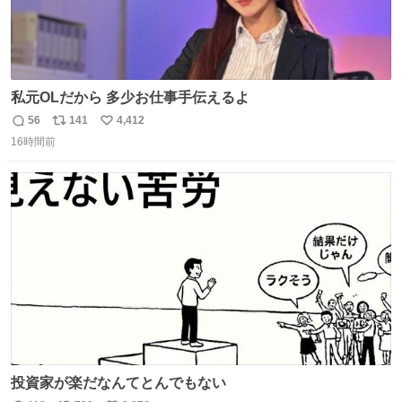
私元OLだから 多少お仕事手伝えるよ
56
141
4,412
返
リ
い
16時間前
信
ポ
い
数
ス
ね
ト
数
数
投資家が楽だなんてとんでもない