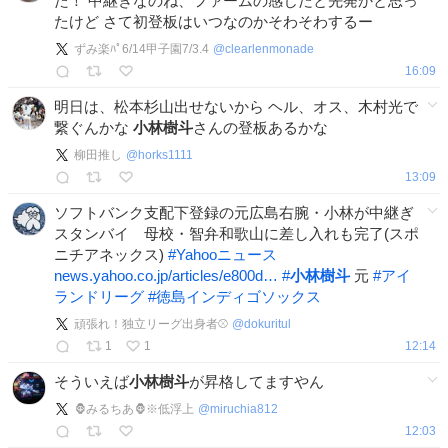
た！ 中継ぎなのね、ファームの感じだと先発かと思っ
たけど さて初登板はいつなのかそわそわするー
ずみ楽ﾊﾟ6/14甲子園7/3.4
@
clearlenmonade
16:09
明日は、松本杉山出せないから ヘル、オス、木村光で
繋ぐんかな
小林樹斗
さんの登板あるかな
柳田推し
@
horks1111
13:09
ソフトバンク支配下登録の元広島右腕・小林が中継ぎ
スタンバイ 母校・智弁和歌山に差し入れも完了(スポ
ニチアネックス)
#
Yahooニュース
news.yahoo.co.jp/articles/e800d…
#
小林樹斗
元
#
アイ
ランドリーグ
#
徳島インディゴソックス
頑張れ！独立リーグ出身者⚾
@
dokuritul
1
1
12:14
そういえば
小林樹斗
が昇格してますやん
🦍みるちあ🦍※低浮上
@
miruchia812
12:03