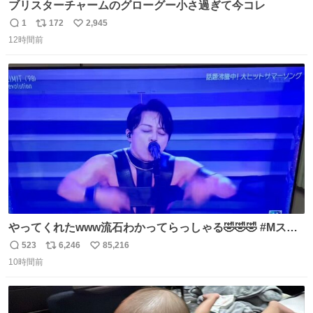
ブリスターチャームのグローグー小さ過ぎて今コレ
1
172
2,945
返
リ
い
12時間前
信
ポ
い
数
ス
ね
ト
数
数
やってくれたwww流石わかってらっしゃる🤣🤣🤣 #Mステ
#西川貴教
523
6,246
85,216
返
リ
い
10時間前
信
ポ
い
数
ス
ね
ト
数
数