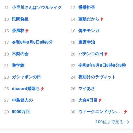
小早川さんはソウルライク
搭乗拒否
民間負担
蓮舫だから
茶風林
偽モモンガ
令和8年8月8日8時8分
東野幸治
木梨の会
パチンコの日
遊学館
令和8年8月8日8時8分8秒
ガシャポンの日
夜明けのラヴィット
discord鯖落ち
マイあさ
中島健人の
大会4日目
9000万回
ウィークエンドサンシャイン
100位まで見る