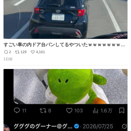
すごい車の内ドア台パンしてるやついたｗｗｗｗｗｗｗｗ
ｗｗｗｗｗｗ
2
129
4,161
返
リ
い
1日前
信
ポ
い
数
ス
ね
ト
数
数