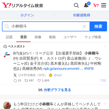
i
ログイン
ID新規取得
検索
キ
ー
話題
最新
画像
動画
ユーザー
ウェブ検索
ワ
ベストポスト
ー
ド
8/7(金)のパ・リーグ公示 【出場選手登録】
小林樹斗
を
(H) 吉田賢吾(F) Ｒ．カストロ(F) 富山凌雅(B) Ｊ．ウレ
消
ーニャ(E) 金子京介(E) 黒木優太(L) 黒田将矢(L) 中村剛
す
也(L) 髙橋快秀(M)
npb.jp/announcement/r…
#
NPB
日本野球機構（NPB）
@
npb
10
697
1,469
7:02
分析グラフを見る
もう昨日だけど
小林樹斗
くんが昇格してベンチ入して