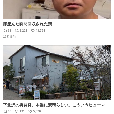
卵産んだ瞬間回収された鶏
33
2,228
43,753
返
リ
い
16時間前
信
ポ
い
数
ス
ね
ト
数
数
下北沢の再開発、本当に素晴らしい。こういうヒューマン
スケールの開発がいいんだよ。
35
191
5,570
返
リ
い