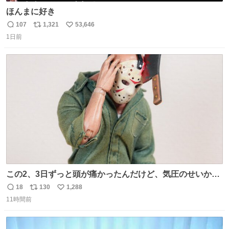
ほんまに好き
107
1,321
53,646
返
リ
い
1日前
信
ポ
い
数
ス
ね
ト
数
数
この2、3日ずっと頭が痛かったんだけど、気圧のせいかし
ら…
18
130
1,288
返
リ
い
11時間前
信
ポ
い
数
ス
ね
ト
数