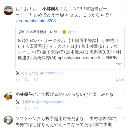
お！お！お！
小林樹斗
くん！ NPB 1軍復帰だー
ー！！！ おめでとうー😂🎉 さあ、こっからやで！
x.com/npb/status/208…
日本野球機構（NPB）
@npb
8/7(金)のパ・リーグ公示 【出場選手登録】 小林樹斗
(H) 吉田賢吾(F) Ｒ．カストロ(F) 富山凌雅(B) Ｊ．ウ
レーニャ(E) 金子京介(E) 黒木優太(L) 黒田将矢(L) 中村
剛也(L) 髙橋快秀(M) npb.jp/announcement/r… #NPB
7:02
ちかこの智
@
Chikaco1306
10:27
小林樹斗
どこで投げるかわからないけど楽しみだな
甘栗天🪽
@
amaguribayashin
10:03
ソフトバンクも投手起用対外だよな。 中村稔弥2軍で
先発でぼちぼちええやんってなってたら1軍で中継