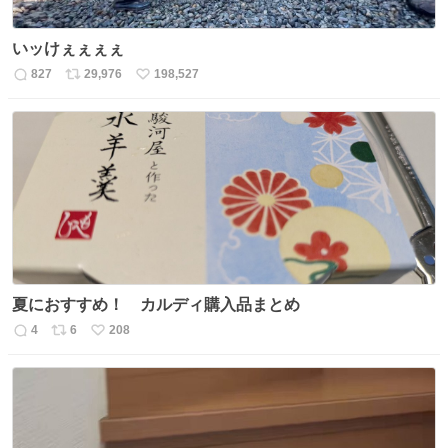
いッけぇぇぇぇ
827
29,976
198,527
返
リ
い
信
ポ
い
数
ス
ね
ト
数
数
夏におすすめ！ カルディ購入品まとめ
4
6
208
返
リ
い
信
ポ
い
数
ス
ね
ト
数
数