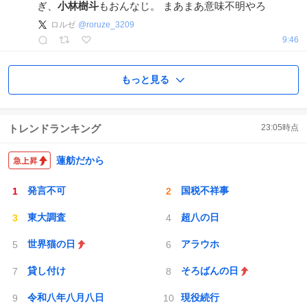
ぎ、
小林樹斗
もおんなじ。 まあまあ意味不明やろ
ロルゼ
@
roruze_3209
9:46
もっと見る
トレンドランキング
23:05
時点
蓮舫だから
発言不可
国税不祥事
東大調査
超八の日
世界猫の日
アラウホ
貸し付け
そろばんの日
令和八年八月八日
現役続行