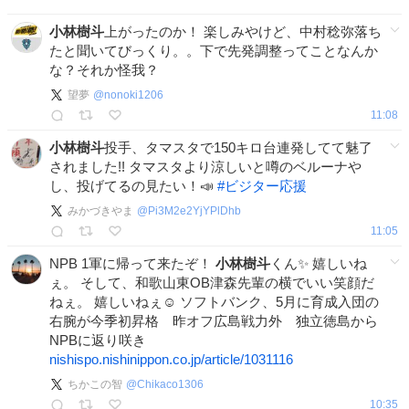
小林樹斗
上がったのか！ 楽しみやけど、中村稔弥落ち
たと聞いてびっくり。。下で先発調整ってことなんか
な？それか怪我？
望夢
@
nonoki1206
11:08
小林樹斗
投手、タマスタで150キロ台連発してて魅了
されました!! タマスタより涼しいと噂のベルーナや
し、投げてるの見たい！📣
#
ビジター応援
みかづきやま
@
Pi3M2e2YjYPlDhb
11:05
NPB 1軍に帰って来たぞ！
小林樹斗
くん✨️ 嬉しいね
ぇ。 そして、和歌山東OB津森先輩の横でいい笑顔だ
ねぇ。 嬉しいねぇ☺️ ソフトバンク、5月に育成入団の
右腕が今季初昇格 昨オフ広島戦力外 独立徳島から
NPBに返り咲き
nishispo.nishinippon.co.jp/article/1031116
ちかこの智
@
Chikaco1306
10:35