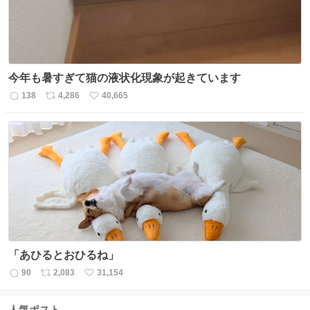
今年も暑すぎて猫の液状化現象が起きています
138
4,286
40,665
返
リ
い
信
ポ
い
数
ス
ね
ト
数
数
「あひるとおひるね」
90
2,083
31,154
返
リ
い
信
ポ
い
数
ス
ね
人気ポスト