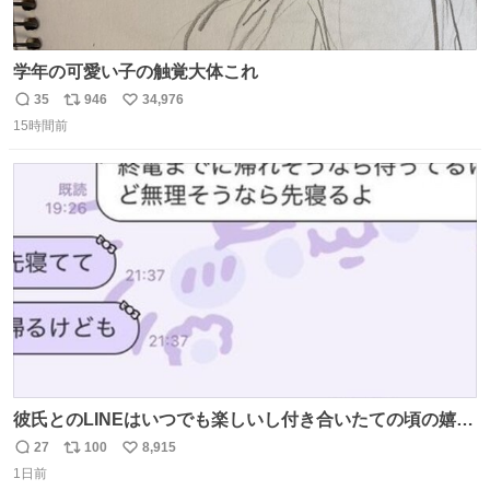
学年の可愛い子の触覚大体これ
35
946
34,976
返
リ
い
15時間前
信
ポ
い
数
ス
ね
ト
数
数
彼氏とのLINEはいつでも楽しいし付き合いたての頃の嬉し
かったLINEは無限にあるけど(同棲前は1日で各50通くらい
27
100
8,915
返
リ
い
送りあってたし)最近嬉しかったのはこれ
1日前
信
ポ
い