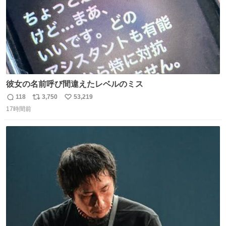
彼女の名前呼び間違えたレベルのミス
118
3,750
53,219
返
リ
い
17時間前
信
ポ
い
数
ス
ね
ト
数
数