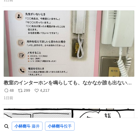
信
ポ
い
数
ス
ね
ト
数
数
教室のインターホンを鳴らしても、なかなか誰も出ないこ
とがあります…。 もしかすると「電話の出方」に困ってい
48
299
4,217
返
リ
い
るのかもしれません。 そこで「何を話せばいいか」が見え
1日前
信
ポ
い
る手引きを用意して、安心して電話に出られるようにしま
数
ス
ね
す。 インターホンの応対も大切なコミュニケーションの学
ト
数
数
びです。
小林樹斗
藤井
小林樹斗
投手