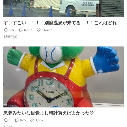
す、すごい…！！！別府温泉が来てる…！！これはどれぐ
らい待つんだろう…
107
4,686
34,405
返
リ
い
15時間前
信
ポ
い
数
ス
ね
ト
数
数
悪夢みたいな目覚まし時計買えばよかった⚾
1
475
3,557
返
リ
い
1日前