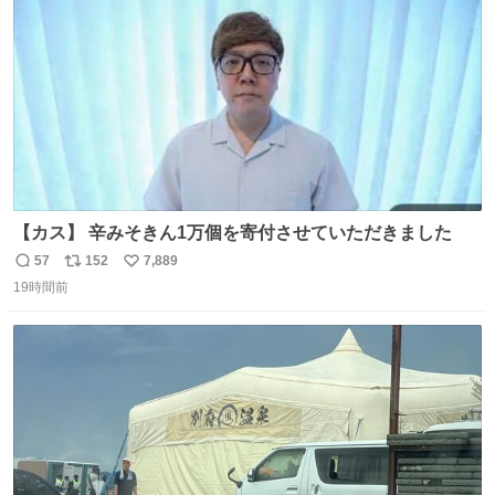
数
【カス】 辛みそきん1万個を寄付させていただきました
57
152
7,889
返
リ
い
19時間前
信
ポ
い
数
ス
ね
ト
数
数