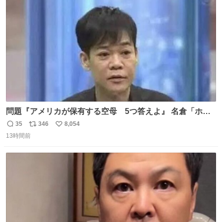
ト
数
数
問題『アメリカが保有する空母 5つ答えよ』 名倉「ホン
マごめん、日本」
35
346
8,054
返
リ
い
13時間前
信
ポ
い
数
ス
ね
ト
数
数