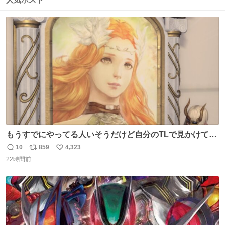
ト
数
数
もうすでにやってる人いそうだけど自分のTLで見かけてな
い
10
859
4,323
返
リ
い
22時間前
信
ポ
い
数
ス
ね
ト
数
数