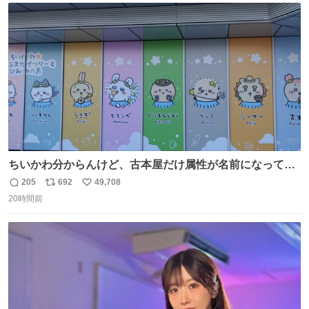
ト
数
数
ちいかわ分からんけど、古本屋だけ属性が名前になってる
のはどういうこと？
205
692
49,708
返
リ
い
20時間前
信
ポ
い
数
ス
ね
ト
数
数