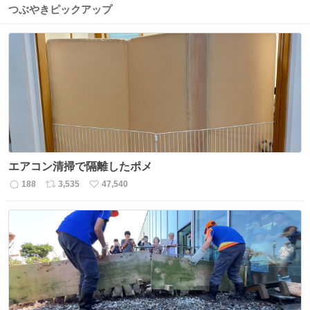
つぶやきピックアップ
エアコン清掃で隔離したポメ
188
3,535
47,540
返
リ
い
信
ポ
い
数
ス
ね
ト
数
数