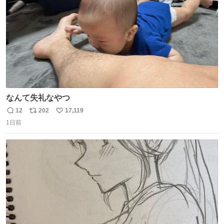
なんて失礼なやつ
12
202
17,119
返
リ
い
1日前
信
ポ
い
数
ス
ね
ト
数
数