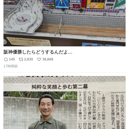
阪神優勝したらどうするんだよ…
145
2,930
36,668
返
リ
い
17時間前
信
ポ
い
数
ス
ね
ト
数
数