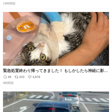
19時間前
信
ポ
い
数
ス
ね
ト
数
数
緊急処置終わり帰ってきました！ もしかしたら神経に影響
も出ているのかもと、、その影響で出にくいのもあるかも
49
243
4,978
返
リ
い
との事 内臓エコーもしてみると少し動きが弱いのかもなぁ
9時間前
信
ポ
い
と先生が言っておりました。 明日また病院です！ 帰ってき
数
ス
ね
て弟にぐるぐる言いながら甘えん坊してました☺️
ト
数
数