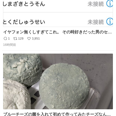
イヤフォン無くしすぎてこれ。 その時好きだった男のセコ
ムの名前にしてる
1
129
3,951
返
リ
い
16時間前
信
ポ
い
数
ス
ね
ト
数
数
ブルーチーズの菌を入れて初めて作ってみたチーズなんだ