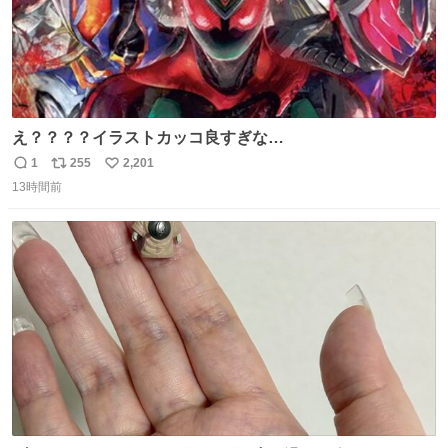
え？？？？イラストカッコ良すぎな
い？？？？？？？？？？？？
1
255
2,201
返
リ
い
13時間前
信
ポ
い
数
ス
ね
ト
数
数