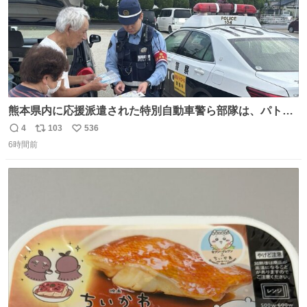
熊本県内に応援派遣された特別自動車警ら部隊は、パトロ
ールを通じて車中泊者への声掛けも行っています。写真
4
103
536
返
リ
い
は、福岡県警察の特別自動車警ら部隊が八代警察署管内の
6時間前
信
ポ
い
車中泊者に対して、熱中症について注意喚起する様子で
数
ス
ね
す。こまめな水分・塩分補給を行ってください。 #令和８
ト
数
数
年熊本地震 #福岡県警察