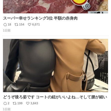
スーパー幸せランキング3位 半額の赤身肉
18
154
6,071
返
リ
い
1日前
信
ポ
い
数
ス
ね
ト
数
数
どうぞ後ろ姿です コートの紐がいいよね…そして腰が細い
2
199
3,843
返
リ
い
1日前
信
ポ
い