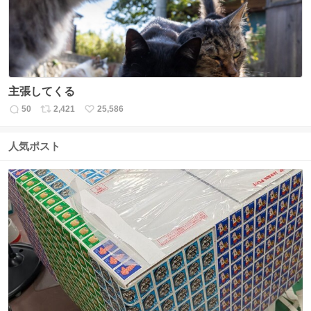
主張してくる
50
2,421
25,586
返
リ
い
信
ポ
い
数
ス
ね
人気ポスト
ト
数
数