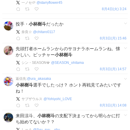
一ノセ🥔
@
starryflower45
8月4日(火) 3:24
投手・
小林樹斗
だったか
奈良☆
@
chitaro0117
8月3日(月) 15:46
先頭打者ホームランからのサヨナラホームランね。懐
かしい。ピッチャー
小林樹斗
シン・SEASON💎
@
SEASON_ohitama
8月3日(月) 14:57
返信先:
@
ura_akasaka
小林樹斗
選手でしたっけ？ ホント再戦見てみたいです
ね！
サブザウルス
@
Yohiyohi_LOVE
8月3日(月) 14:08
来田涼斗、
小林樹斗
の支配下決まってから明らかに打
ち始めてないか？？
しゅう
@
Syu_syu__shu