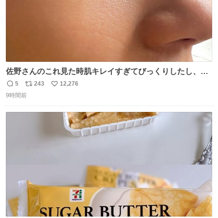
佐野さんのこれ見た時肌キレイすぎてびっくりしたし、や
はりアイドルって体型･肌管理すごすぎる
5
243
12,276
返
リ
い
9時間前
信
ポ
い
数
ス
ね
ト
数
数