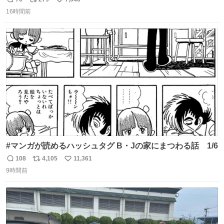
返
リ
い
のだけども 女の子ずっとママの側から離れない…⁉️ 手を繋
16時間前
信
ポ
い
がなくてもうろちょろしないしママが歩いたらピクミンみ
数
ス
ね
たいにﾄﾃﾄﾃついてってるし逃走しないし脱走しないし逃げ
ト
数
数
ないし走ら文字数
#マンガが読めるハッシュタグ B・Jの家にまつわる話 1/6
108
4,105
11,361
返
リ
い
9時間前
信
ポ
い
数
ス
ね
ト
数
数