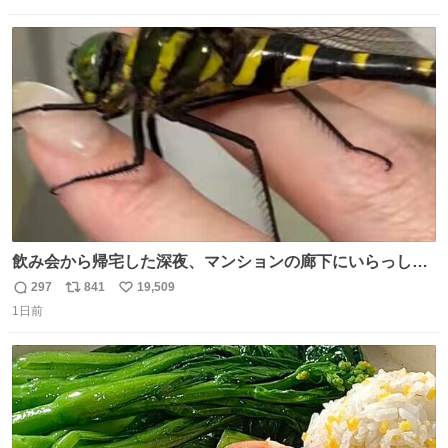
数
ス
ね
ト
数
数
飲み会から帰宅した深夜、マンションの廊下にいらっしゃ
ったオニヤンマ様 まさかこんな都会でお会いできるなんて
297
841
19,509
返
リ
い
思っておらず大興奮しております かっこよすぎる 指を差し
1日前
信
ポ
い
伸べると乗ってきてくれたのでひとまず一緒に帰宅しまし
数
ス
ね
たが、飛ばないということは弱っていらっしゃるのでしょ
ト
数
数
うか…素敵すぎる