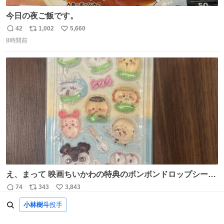
今日の夜ご飯です。
42
1,002
5,660
返
リ
い
8時間前
信
ポ
い
数
ス
ね
ト
数
数
え、まって 映画ちいかわの特典のボンボンドロップシール
もうメルカリにでてるやん #ちいかわ
74
343
3,843
返
リ
い
1日前
信
ポ
い
小林樹斗
投手
数
ス
ね
ト
数