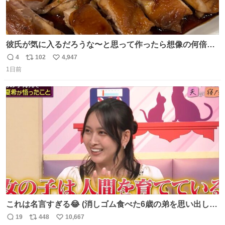
彼氏が気に入るだろうな〜と思って作ったら想像の何倍も
美味しい美味しい言ってくれて嬉しい
4
102
4,947
返
リ
い
1日前
信
ポ
い
数
ス
ね
ト
数
数
これは名言すぎる😂 (消しゴム食べた6歳の弟を思い出しな
がら)
19
448
10,667
返
リ
い