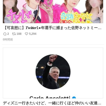
【可哀想に】𝑻𝒘𝒊𝒕𝒕𝒆𝒓1●年選手に捕まった佐野ネットミーム
勇斗さんのコラボプリ
2
188
5,294
返
リ
い
6時間前
信
ポ
い
数
ス
ね
ト
数
数
ディズニー行きたいけど、一緒に行くほど仲のいい友達が