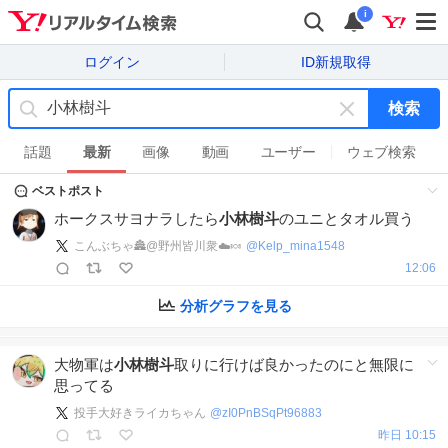
i
ログイン
ID新規取得
検索
キ
ー
話題
最新
画像
動画
ユーザー
ウェブ検索
ワ
ベストポスト
ー
ド
ホークスサヨナラしたら
小林樹斗
のユニとタオル買う
を
こんぶちゃ🏯@野州皆川衆☁️🍬
@
Kelp_mina1548
消
12:06
す
分析グラフを見る
大物軍は
小林樹斗
取りに行けば良かったのにと無限に
思ってる
投手大好きライカちゃん
@
zI0PnBSqPt96883
昨日 10:15