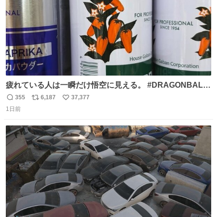
疲れている人は一瞬だけ悟空に見える。 #DRAGONBALL
#ドラゴンボール
355
6,187
37,377
返
リ
い
1日前
信
ポ
い
数
ス
ね
ト
数
数