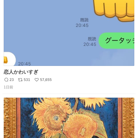
ト
数
数
恋人かわいすぎ
23
531
57,655
返
リ
い
1日前
信
ポ
い
数
ス
ね
ト
数
数