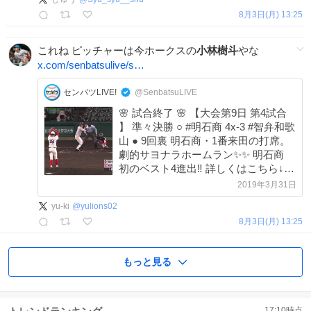
8月3日(月) 13:25
これね ピッチャーは今ホークスの
小林樹斗
やな
x.com/senbatsulive/s…
センバツLIVE!
@SenbatsuLIVE
🌸 試合終了 🌸 【大会第9日 第4試合
】 準々決勝 ○ #明石商 4x-3 #智弁和歌
山 ● 9回裏 明石商・1番来田の打席。
劇的サヨナラホームラン✨✨ 明石商
初のベスト4進出‼️ 詳しくはこちら↓
baseball.yahoo.co.jp/senbatsu/ #平成
2019年3月31日
最後の #センバツ #高校野球
yu-ki
@
yulions02
8月3日(月) 13:25
もっと見る
17:10
時点