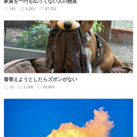
家賃を一円も払ってない人の態度
161
5,261
67,752
返
リ
い
信
ポ
い
数
ス
ね
ト
数
数
着替えようとしたらズボンがない
15
1,198
20,969
返
リ
い
信
ポ
い
数
ス
ね
ト
数
数