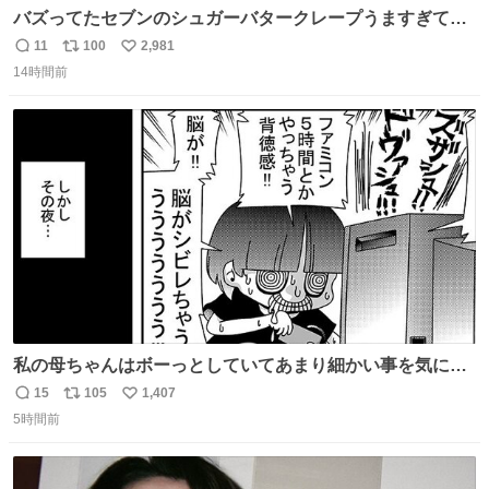
バズってたセブンのシュガーバタークレープうますぎて
7NOWで買い溜め🛒💭
11
100
2,981
返
リ
い
14時間前
信
ポ
い
数
ス
ね
ト
数
数
私の母ちゃんはボーっとしていてあまり細かい事を気にし
ません。優秀な人の多い現代の価値観から見ると、あまり
15
105
1,407
返
リ
い
優秀な母親ではないかもしれません。でも、だからこそ、
5時間前
信
ポ
い
私はそういう母親が大好きです。今も昔もすごくリラック
数
ス
ね
スします。「優秀」と「良い」は別なんですよね。 1/2
ト
数