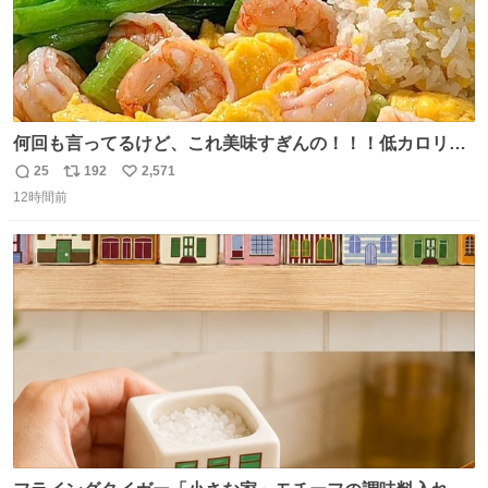
何回も言ってるけど、これ美味すぎんの！！！低カロリー
で満足感エグいから一生食べてる😭
25
192
2,571
返
リ
い
12時間前
信
ポ
い
数
ス
ね
ト
数
数