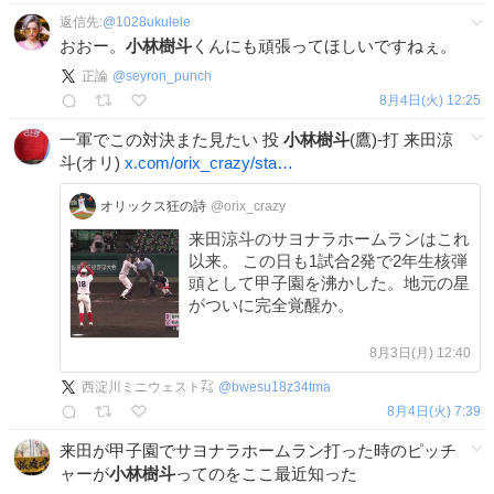
返信先:
@
1028ukulele
おおー。
小林樹斗
くんにも頑張ってほしいですねぇ。
正論
@
seyron_punch
8月4日(火) 12:25
一軍でこの対決また見たい 投
小林樹斗
(鷹)-打 来田涼
斗(オリ)
x.com/orix_crazy/sta…
オリックス狂の詩
@orix_crazy
来田涼斗のサヨナラホームランはこれ
以来。 この日も1試合2発で2年生核弾
頭として甲子園を沸かした。地元の星
がついに完全覚醒か。
8月3日(月) 12:40
西淀川ミニウェスト㌠
@
bwesu18z34tma
8月4日(火) 7:39
来田が甲子園でサヨナラホームラン打った時のピッチ
ャーが
小林樹斗
ってのをここ最近知った