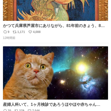
かつて兵庫県芦屋市にありながら、81年前のきょう、8月6
日の阪神大空襲の折に残念ながら焼失した、 #ゴッホ の幻
9
1,171
4,088
返
リ
い
の「 #ヒマワリ 」。 当館は、東京都にある武者小路実篤記
12時間前
信
ポ
い
念館にご協力いただき、当時発行されたカラー印刷画集よ
数
ス
ね
り陶板で原寸大に再現し、2014年より展示しています。 #
ト
数
数
大塚国際美術館
産婦人科いて、1ヶ月検診であろうほやほや赤ちゃん👩‍🍼
と推定2,3歳の女の子👧🏻をワンオペで連れてるママがいる
70
279
7,046