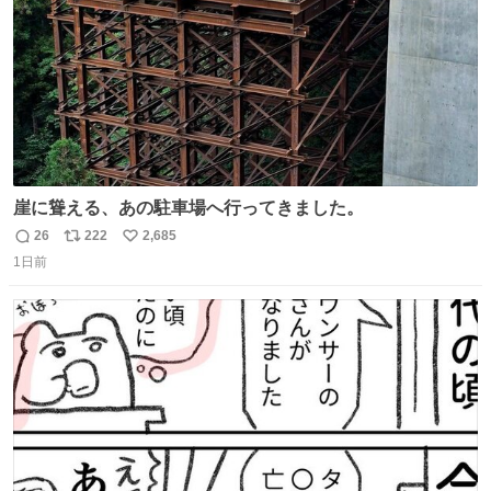
崖に聳える、あの駐車場へ行ってきました。
26
222
2,685
返
リ
い
1日前
信
ポ
い
数
ス
ね
ト
数
数