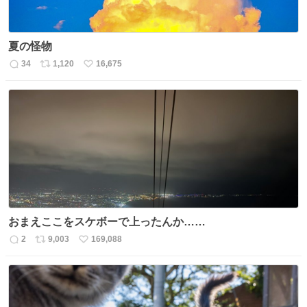
夏の怪物
34
1,120
16,675
返
リ
い
信
ポ
い
数
ス
ね
ト
数
数
おまえここをスケボーで上ったんか……
2
9,003
169,088
返
リ
い
信
ポ
い
数
ス
ね
ト
数
数