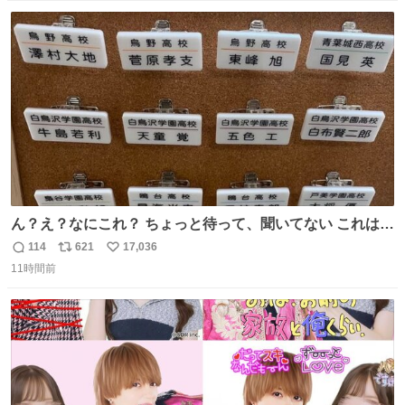
数
ス
ね
ト
数
数
ん？え？なにこれ？ ちょっと待って、聞いてない これは販
売されているのもですか？
114
621
17,036
返
リ
い
11時間前
信
ポ
い
数
ス
ね
ト
数
数