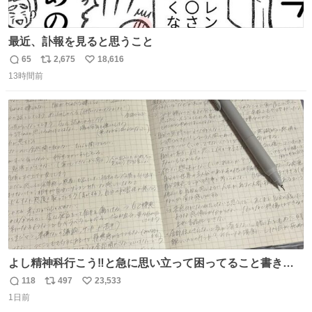
最近、訃報を見ると思うこと
65
2,675
18,616
返
リ
い
13時間前
信
ポ
い
数
ス
ね
ト
数
数
よし精神科行こう‼️と急に思い立って困ってること書き出
してたらペン止まらなくなってすごい勢いで埋まってワロ
118
497
23,533
返
リ
い
タ
1日前
信
ポ
い