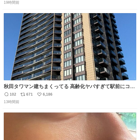
19時間前
信
ポ
い
数
ス
ね
ト
数
数
秋田タワマン建ちまくってる 高齢化ヤバすぎて駅前にコン
パクトシティつくって高齢者を住ませる考えらしい 病院も
102
671
6,186
返
リ
い
全部駅前にある
13時間前
信
ポ
い
数
ス
ね
ト
数
数