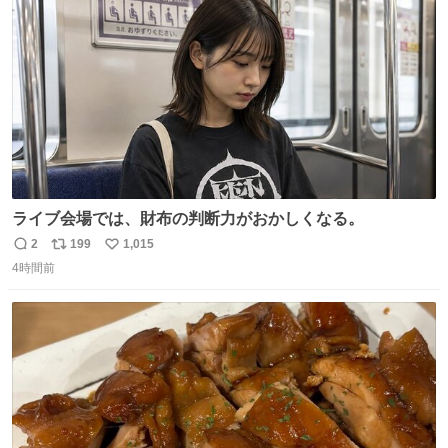
数
ライブ会場では、財布の判断力がおかしくなる。
2
199
1,015
返
リ
い
4時間前
信
ポ
い
数
ス
ね
ト
数
数