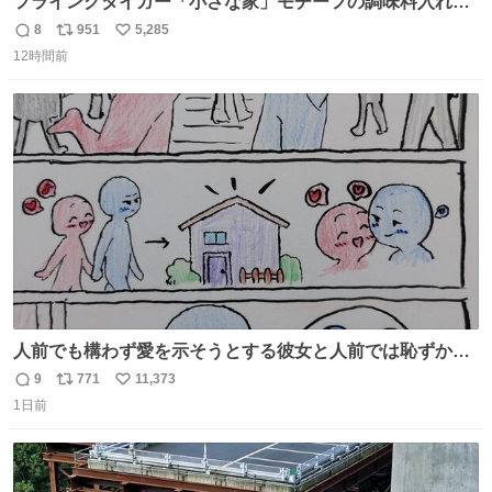
フライングタイガー「小さな家」モチーフの調味料入れ、
並べれば“デンマークの街並み”に ピンク・グリーン・テラ
8
951
5,285
返
リ
い
コッタの全9種 - fashion-press.net/news/149552
12時間前
信
ポ
い
数
ス
ね
ト
数
数
人前でも構わず愛を示そうとする彼女と人前では恥ずかし
いけど彼女を死ぬほど愛している彼氏 同士いませんか✋️
9
771
11,373
返
リ
い
1日前
信
ポ
い
数
ス
ね
ト
数
数