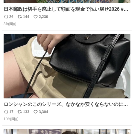
日本郵政は切手を廃止して額面を現金で払い戻せ2026 #日
本郵政 @JapanPostHD_PR
26
144
2,230
返
リ
い
8時間前
信
ポ
い
数
ス
ね
ト
数
数
ロンシャンのこのシリーズ、なかなか安くならないのにセ
ール価格になってる🖤✨レザーなのが反則級にかわいい。
17
133
3,304
返
リ
い
持ってるだけでコーデが格上げされる。
19時間前
信
ポ
い
数
ス
ね
ト
数