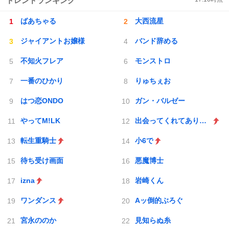
トレンドランキング
ばあちゃる
大西流星
ジャイアントお嬢様
バンド辞める
不知火フレア
モンストロ
一番のひかり
りゅちぇお
はつ恋ONDO
ガン・バルゼー
やってM!LK
出会ってくれてありがとう
転生重騎士
小6で
待ち受け画面
悪魔博士
izna
岩崎くん
ワンダンス
Aッ倒的ぶろぐ
宮永ののか
見知らぬ糸