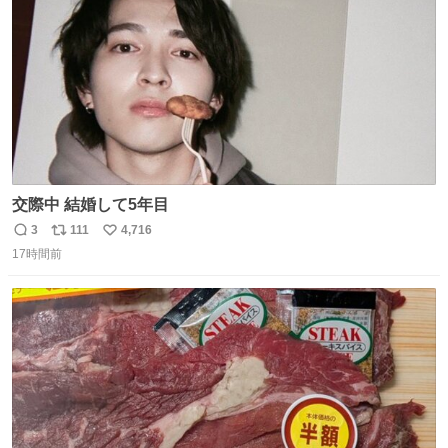
数
交際中 結婚して5年目
3
111
4,716
返
リ
い
17時間前
信
ポ
い
数
ス
ね
ト
数
数