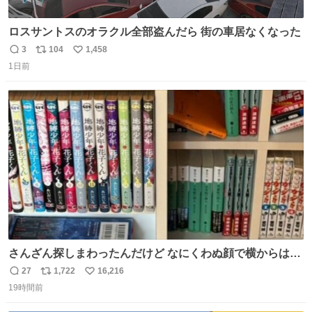
ロスサントスのオラクル全部盗んだら 街の車居なくなった
3
104
1,458
返
リ
い
1日前
信
ポ
い
数
ス
ね
ト
数
数
さんざん探しまわったんだけど なにくわぬ顔で横からはえ
てた
27
1,722
16,216
返
リ
い
19時間前
信
ポ
い
数
ス
ね