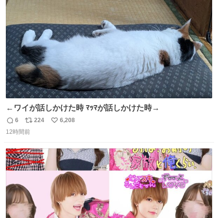
ト
数
数
←ワイが話しかけた時 ﾏｯﾏが話しかけた時→
6
224
6,208
返
リ
い
12時間前
信
ポ
い
数
ス
ね
ト
数
数