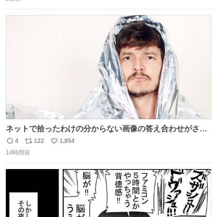
信
ポ
い
数
ス
ね
ト
数
数
ネットで拾ったわけの分からない画像の答え合わせがされ
ていくw
4
122
1,954
返
リ
い
14時間前
信
ポ
い
数
ス
ね
ト
数
数