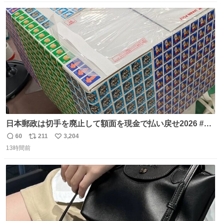
数
ス
ね
ト
数
数
日本郵政は切手を廃止して額面を現金で払い戻せ2026 #日
本郵政 @JapanPostHD_PR
60
211
3,204
返
リ
い
13時間前
信
ポ
い
数
ス
ね
ト
数
数