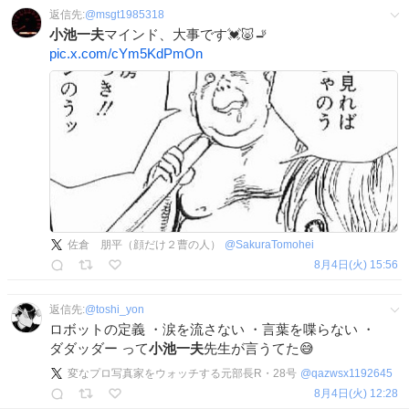
返信先:
@
msgt1985318
小池一夫
マインド、大事です💓🐷🚬
pic.x.com/cYm5KdPmOn
佐倉 朋平（顔だけ２曹の人）
@
SakuraTomohei
8月4日(火) 15:56
返信先:
@
toshi_yon
ロボットの定義 ・涙を流さない ・言葉を喋らない ・
ダダッダー って
小池一夫
先生が言うてた😅
変なプロ写真家をウォッチする元部長R・28号
@
qazwsx1192645
8月4日(火) 12:28