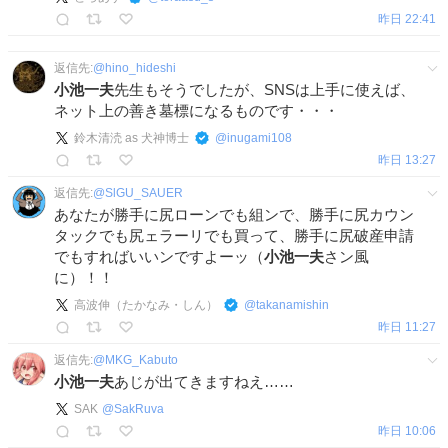
昨日 22:41
返信先:
@
hino_hideshi
小池一夫
先生もそうでしたが、SNSは上手に使えば、
ネット上の善き墓標になるものです・・・
鈴木清涜 as 犬神博士
@
inugami108
昨日 13:27
返信先:
@
SlGU_SAUER
あなたが勝手に尻ローンでも組ンで、勝手に尻カウン
タックでも尻ェラーリでも買って、勝手に尻破産申請
でもすればいいンですよーッ（
小池一夫
さン風
に）！！
高波伸（たかなみ・しん）
@
takanamishin
昨日 11:27
返信先:
@
MKG_Kabuto
小池一夫
あじが出てきますねえ……
SAK
@
SakRuva
昨日 10:06