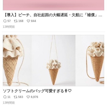
【導入】ピーチ、自社起因の大幅遅延・欠航に「補償」開
始へ news.livedoor.com/article/detail… 同社に起因する理
57
168
844
返
リ
い
由によって大幅遅延や欠航が発生した場合、乗客が負担し
13時間前
信
ポ
い
た宿泊費や交通費を、領収書の事後申請に基づき、国内線
数
ス
ね
は1人あたり上限1万円、国際線は上限2万円まで支払う。
ト
数
数
ソフトクリームのバッグ可愛すぎる🍦🤍
11
583
8,976
返
リ
い
13時間前
信
ポ
い