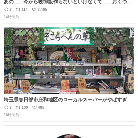
あの……今から晩御飯作らないといけなくて……おくつろ
ぎのところ申し訳ないのですが……あの………😥
2
114
3,465
返
リ
い
14時間前
信
ポ
い
数
ス
ね
ト
数
数
埼玉県春日部市庄和地区のローカルスーパーがやばすぎ
る。どこまで売り物でどこから私物か不明なごちゃごちゃ
2
100
485
返
リ
い
の店内には埼玉自虐習字がずらり。日替わり謎汁の試食や
16時間前
信
ポ
い
そこらへんの草使用の埼玉県民限定弁当、コアラのマーチ
数
ス
ね
どわあ～な謎パンなどなんでもあり。クレヨンしんちゃん
ト
数
数
を生んだ町、強すぎる。