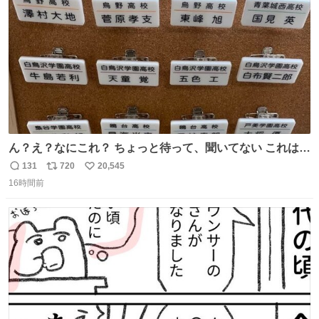
数
ん？え？なにこれ？ ちょっと待って、聞いてない これは販
売されているのもですか？
131
720
20,545
返
リ
い
16時間前
信
ポ
い
数
ス
ね
ト
数
数