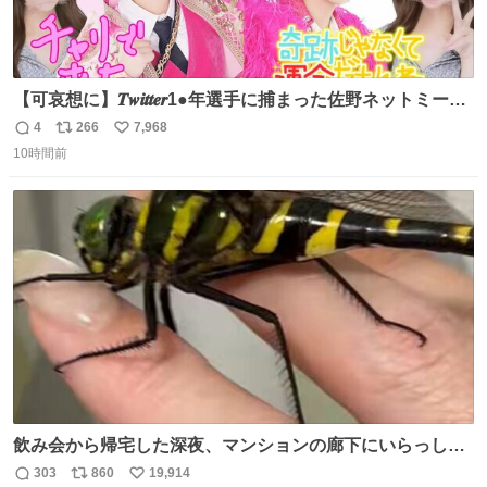
【可哀想に】𝑻𝒘𝒊𝒕𝒕𝒆𝒓1●年選手に捕まった佐野ネットミーム
勇斗さんのコラボプリ
4
266
7,968
返
リ
い
10時間前
信
ポ
い
数
ス
ね
ト
数
数
飲み会から帰宅した深夜、マンションの廊下にいらっしゃ
ったオニヤンマ様 まさかこんな都会でお会いできるなんて
303
860
19,914
返
リ
い