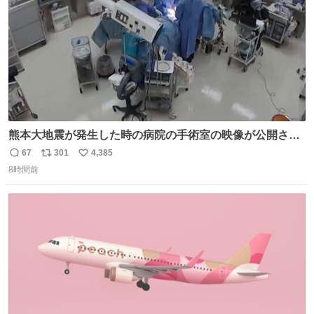
熊本大地震が発生した時の病院の手術室の映像が公開され
ていたがとにかく怖すぎる x.com/nhk_news/statu…
67
301
4,385
返
リ
い
news.web.nhk/newsweb/na/na-… #熊本 #大地震 #手術室
8時間前
信
ポ
い
数
ス
ね
ト
数
数