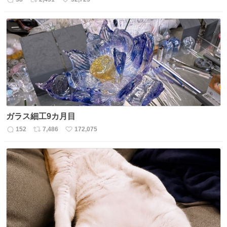
返
リ
い
信
ポ
い
数
ス
ね
ト
数
数
ガラス細工9カ月目
152
7,486
172,075
返
リ
い
信
ポ
い
数
ス
ね
ト
数
数