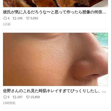
彼氏が気に入るだろうな〜と思って作ったら想像の何倍も
美味しい美味しい言ってくれて嬉しい
4
106
5,092
返
リ
い
1日前
信
ポ
い
数
ス
ね
ト
数
数
佐野さんのこれ見た時肌キレイすぎてびっくりしたし、や
はりアイドルって体型･肌管理すごすぎる
5
297
15,959
返
リ
い
14時間前
信
ポ
い
数
ス
ね