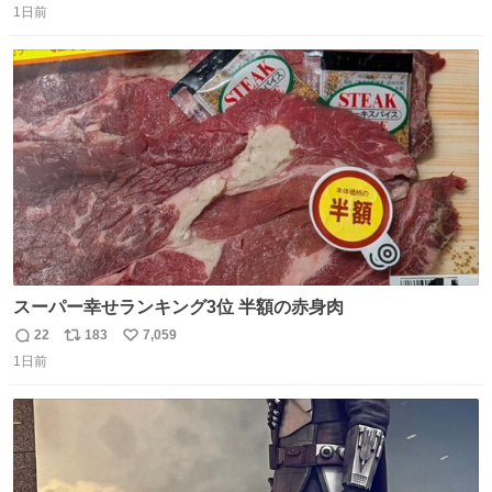
思っておらず大興奮しております かっこよすぎる 指を差し
1日前
信
ポ
い
伸べると乗ってきてくれたのでひとまず一緒に帰宅しまし
数
ス
ね
たが、飛ばないということは弱っていらっしゃるのでしょ
ト
数
数
うか…素敵すぎる
スーパー幸せランキング3位 半額の赤身肉
22
183
7,059
返
リ
い
1日前
信
ポ
い
数
ス
ね
ト
数
数