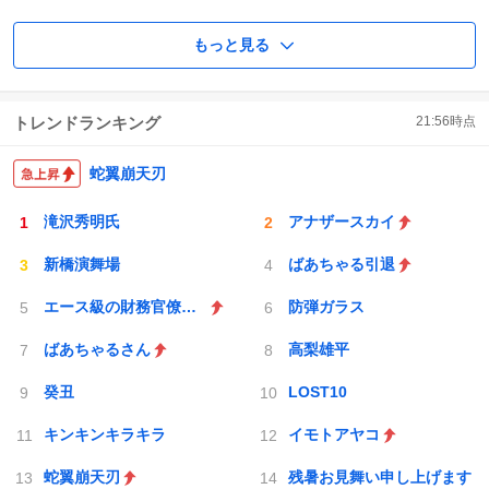
もっと見る
トレンドランキング
21:56
時点
蛇翼崩天刃
滝沢秀明氏
アナザースカイ
新橋演舞場
ばあちゃる引退
エース級の財務官僚が異例転出へ
防弾ガラス
ばあちゃるさん
高梨雄平
癸丑
LOST10
キンキンキラキラ
イモトアヤコ
蛇翼崩天刃
残暑お見舞い申し上げます