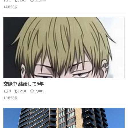
1
281
11,144
返
リ
い
14時間前
信
ポ
い
数
ス
ね
ト
数
数
交際中 結婚して5年
9
210
7,001
返
リ
い
12時間前
信
ポ
い
数
ス
ね
ト
数
数