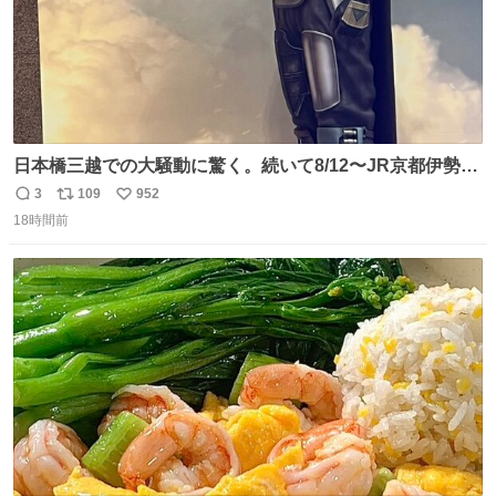
日本橋三越での大騒動に驚く。続いて8/12〜JR京都伊勢丹
でPOP UP STOREがオープンするとのこと…皆さんお怪
3
109
952
返
リ
い
我なくお買い物を🙏 写真は2026/5/21 ロードショーの前日
18時間前
信
ポ
い
。だーれも写真撮ってなかったんだけどなぁ😵‍💫
数
ス
ね
ト
数
数