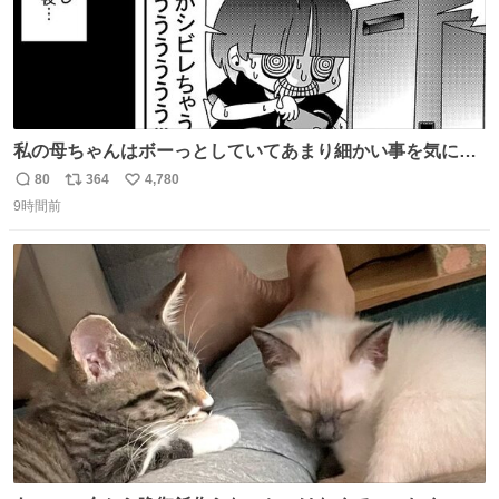
私の母ちゃんはボーっとしていてあまり細かい事を気にし
ません。優秀な人の多い現代の価値観から見ると、あまり
80
364
4,780
返
リ
い
優秀な母親ではないかもしれません。でも、だからこそ、
9時間前
信
ポ
い
私はそういう母親が大好きです。今も昔もすごくリラック
数
ス
ね
スします。「優秀」と「良い」は別なんですよね。 1/2
ト
数
数