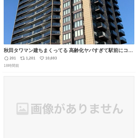
秋田タワマン建ちまくってる 高齢化ヤバすぎて駅前にコン
パクトシティつくって高齢者を住ませる考えらしい 病院も
201
1,201
10,693
返
リ
い
全部駅前にある
18時間前
信
ポ
い
数
ス
ね
ト
数
数