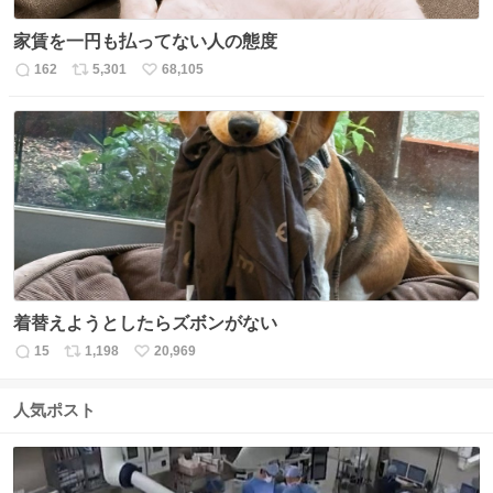
家賃を一円も払ってない人の態度
162
5,301
68,105
返
リ
い
信
ポ
い
数
ス
ね
ト
数
数
着替えようとしたらズボンがない
15
1,198
20,969
返
リ
い
信
ポ
い
数
ス
ね
人気ポスト
ト
数
数