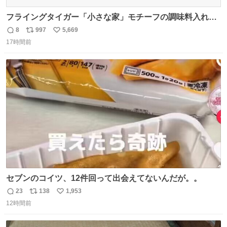
フライングタイガー「小さな家」モチーフの調味料入れ、
並べれば“デンマークの街並み”に ピンク・グリーン・テラ
8
997
5,669
返
リ
い
コッタの全9種 - fashion-press.net/news/149552
17時間前
信
ポ
い
数
ス
ね
ト
数
数
セブンのコイツ、12件回って出会えてないんだが。。
23
138
1,953
返
リ
い
12時間前
信
ポ
い
数
ス
ね