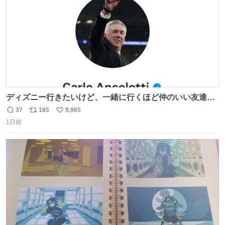
ディズニー行きたいけど、一緒に行くほど仲のいい友達が
居ない… ほんでこれ
37
185
9,965
返
リ
い
1日前
信
ポ
い
数
ス
ね
ト
数
数