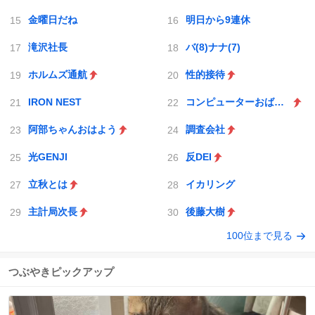
金曜日だね
明日から9連休
滝沢社長
バ(8)ナナ(7)
ホルムズ通航
性的接待
IRON NEST
コンピューターおばあちゃん
阿部ちゃんおはよう
調査会社
光GENJI
反DEI
立秋とは
イカリング
主計局次長
後藤大樹
100位まで見る
つぶやきピックアップ