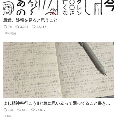
最近、訃報を見ると思うこと
74
3,081
22,117
返
リ
い
18時間前
信
ポ
い
数
ス
ね
ト
数
数
よし精神科行こう‼️と急に思い立って困ってること書き出
してたらペン止まらなくなってすごい勢いで埋まってワロ
131
568
26,677
返
リ
い
タ
1日前