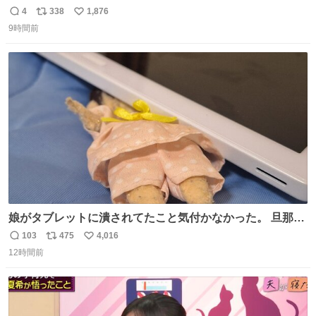
4
338
1,876
返
リ
い
9時間前
信
ポ
い
数
ス
ね
ト
数
数
娘がタブレットに潰されてたこと気付かなかった。 旦那だ
けは娘の波長を感じ取れるから声出せずともSOSが伝わっ
103
475
4,016
返
リ
い
たらしい。 急いで旦那が救出して、泣きじゃくる娘に自分
12時間前
信
ポ
い
も謝って抱きしめようとしたら、ビンタされてしまった。
数
ス
ね
3回ほど。 小さい手だけど、地味に痛い。 その後、娘は旦
ト
数
数
那に泣きついてた。