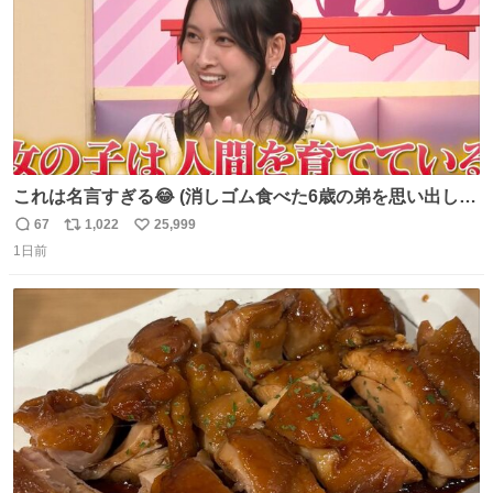
これは名言すぎる😂 (消しゴム食べた6歳の弟を思い出しな
がら)
67
1,022
25,999
返
リ
い
1日前
信
ポ
い
数
ス
ね
ト
数
数