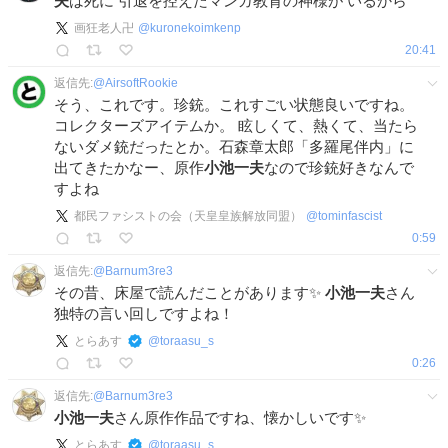
夫
は死に 引退を控えたマンガ教育の神様が いるから
画狂老人卍
@
kuronekoimkenp
20:41
返信先:
@
AirsoftRookie
そう、これです。珍銃。これすごい状態良いですね。
コレクターズアイテムか。 眩しくて、熱くて、当たら
ないダメ銃だったとか。石森章太郎「多羅尾伴内」に
出てきたかなー、原作
小池一夫
なので珍銃好きなんで
すよね
都民ファシストの会（天皇皇族解放同盟）
@
tominfascist
0:59
返信先:
@
Barnum3re3
その昔、床屋で読んだことがあります✨
小池一夫
さん
独特の言い回しですよね！
とらあす
@
toraasu_s
0:26
返信先:
@
Barnum3re3
小池一夫
さん原作作品ですね、懐かしいです✨
とらあす
@
toraasu_s