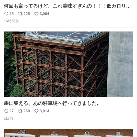
何回も言ってるけど、これ美味すぎんの！！！低カロリー
で満足感エグいから一生食べてる😭
25
225
3,064
返
リ
い
16時間前
信
ポ
い
数
ス
ね
ト
数
数
崖に聳える、あの駐車場へ行ってきました。
27
260
3,014
返
リ
い
1日前
信
ポ
い
数
ス
ね
ト
数