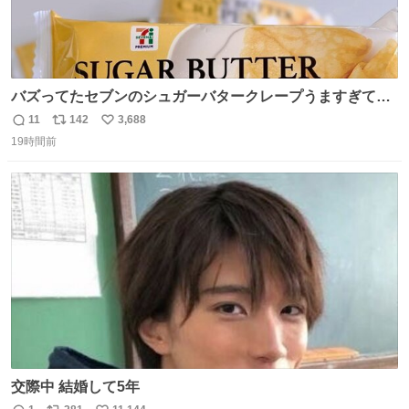
バズってたセブンのシュガーバタークレープうますぎて
7NOWで買い溜め🛒💭
11
142
3,688
返
リ
い
19時間前
信
ポ
い
数
ス
ね
ト
数
数
交際中 結婚して5年