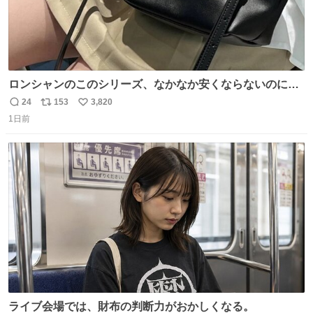
ロンシャンのこのシリーズ、なかなか安くならないのにセ
ール価格になってる🖤✨レザーなのが反則級にかわいい。
24
153
3,820
返
リ
い
持ってるだけでコーデが格上げされる。
1日前
信
ポ
い
数
ス
ね
ト
数
数
ライブ会場では、財布の判断力がおかしくなる。