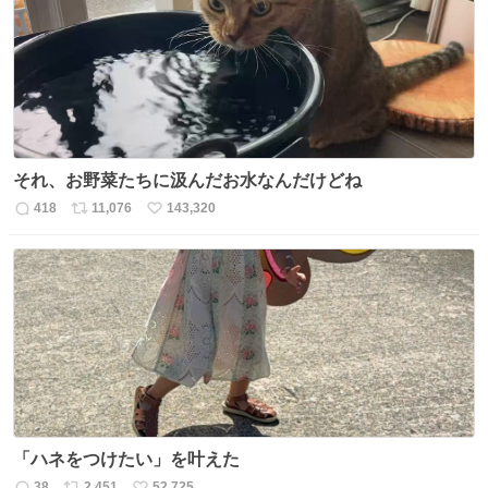
それ、お野菜たちに汲んだお水なんだけどね
418
11,076
143,320
返
リ
い
信
ポ
い
数
ス
ね
ト
数
数
「ハネをつけたい」を叶えた
38
2,451
52,725