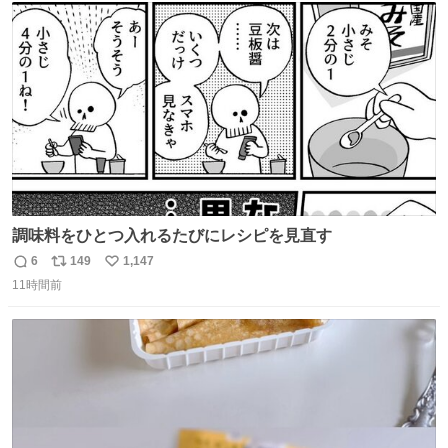
ト
数
数
調味料をひとつ入れるたびにレシピを見直す
6
149
1,147
返
リ
い
11時間前
信
ポ
い
数
ス
ね
ト
数
数