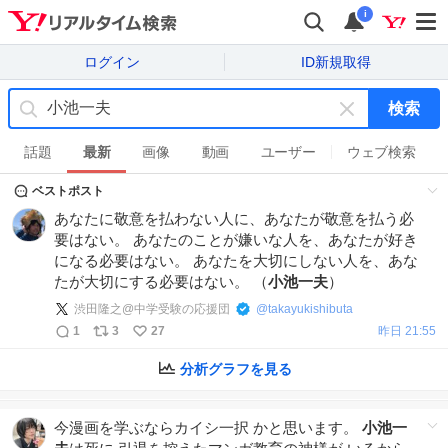
i
ログイン
ID新規取得
検索
キ
ー
話題
最新
画像
動画
ユーザー
ウェブ検索
ワ
ベストポスト
ー
ド
あなたに敬意を払わない人に、あなたが敬意を払う必
を
要はない。 あなたのことが嫌いな人を、あなたが好き
消
になる必要はない。 あなたを大切にしない人を、あな
す
たが大切にする必要はない。 （
小池一夫
）
渋田隆之@中学受験の応援団
@
takayukishibuta
1
3
27
昨日 21:55
分析グラフを見る
今漫画を学ぶならカイシ一択 かと思います。
小池一