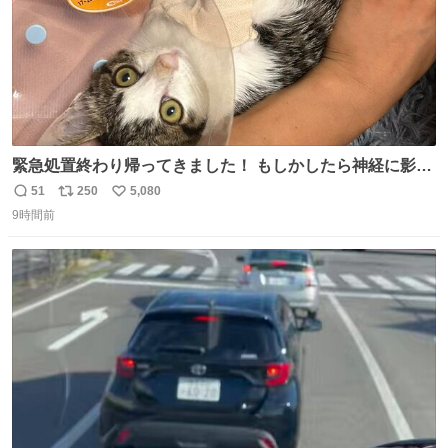
緊急処置終わり帰ってきました！ もしかしたら神経に影響
も出ているのかもと、、その影響で出にくいのもあるかも
51
250
5,080
返
リ
い
との事 内臓エコーもしてみると少し動きが弱いのかもなぁ
9時間前
信
ポ
い
と先生が言っておりました。 明日また病院です！ 帰ってき
数
ス
ね
て弟にぐるぐる言いながら甘えん坊してました☺️
ト
数
数