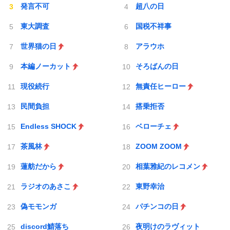
発言不可
超八の日
東大調査
国税不祥事
世界猫の日
アラウホ
本編ノーカット
そろばんの日
現役続行
無責任ヒーロー
民間負担
搭乗拒否
Endless SHOCK
ベローチェ
茶風林
ZOOM ZOOM
蓮舫だから
相葉雅紀のレコメン
ラジオのあさこ
東野幸治
偽モモンガ
パチンコの日
discord鯖落ち
夜明けのラヴィット