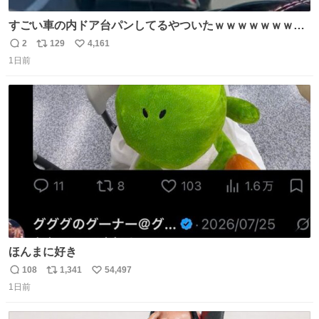
すごい車の内ドア台パンしてるやついたｗｗｗｗｗｗｗｗ
ｗｗｗｗｗｗ
2
129
4,161
返
リ
い
1日前
信
ポ
い
数
ス
ね
ト
数
数
ほんまに好き
108
1,341
54,497
返
リ
い
1日前
信
ポ
い
数
ス
ね