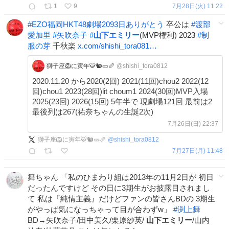
1
9
7月28日(火) 11:22
#
EZO福岡HKT48劇場2093日ありがとう
卒公は
#
渡部
愛加里
#
矢吹奈子
#
山下エミリー
(MVP権利) 2023
#
制
服の芽
千秋楽
x.com/shishi_tora081…
獅子座🦁に寅年🐯🐿️🥒🥖
@shishi_tora0812
2020.11.20 から2020(2回) 2021(11回)chou2 2022(12
回)chou1 2023(28回)lit choum1 2024(30回)MVP入場
2025(23回) 2026(15回) 5年半で 現劇場121回 最前は2
最後列は267(祐奈ちゃんの生誕2次)
7月26日(日) 22:37
獅子座🦁に寅年🐯🐿️🥒🥖
@
shishi_tora0812
7月27日(月) 11:48
舞ちゃん 「私のひまわり組は2013年の11月2日が 初日
だったんですけど その日に3期生がお披露目されまし
て 私は『純情主義』だけどファンの皆さんBDの 3期生
がやっぱ気になっちゃって目が合わずw」
#
渕上舞
BD→矢吹奈子/田中美久/栗原紗英/
山下エミリー
/山内