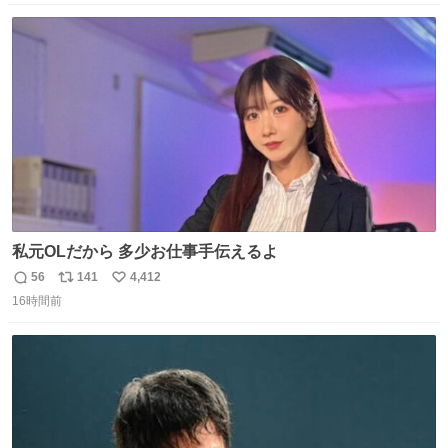
数
ス
ね
ト
数
数
私元OLだから 多少お仕事手伝えるよ
56
141
4,412
返
リ
い
16時間前
信
ポ
い
数
ス
ね
ト
数
数