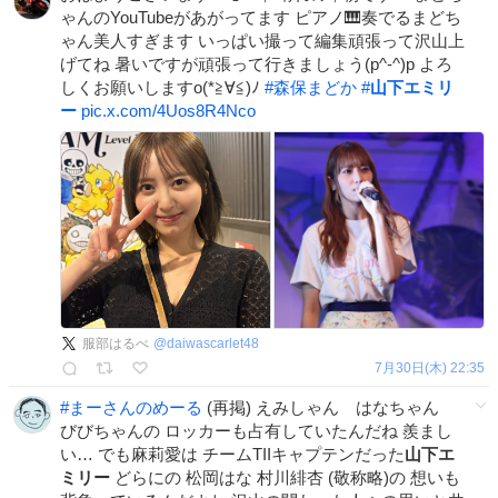
ゃんのYouTubeがあがってます ピアノ🎹奏でるまどち
ゃん美人すぎます いっぱい撮って編集頑張って沢山上
げてね 暑いですが頑張って行きましょう(p^-^)p よろ
しくお願いしますo(*≧∀≦)ﾉ
#
森保まどか
#
山下エミリ
ー
pic.x.com/4Uos8R4Nco
服部はるべ
@
daiwascarlet48
7月30日(木) 22:35
#
まーさんのめーる
(再掲) えみしゃん はなちゃん
びびちゃんの ロッカーも占有していたんだね 羨まし
い… でも麻莉愛は チームTIIキャプテンだった
山下エ
ミリー
どらにの 松岡はな 村川緋杏 (敬称略)の 想いも