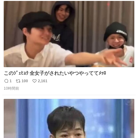
ト
数
数
このｼﾞｪﾋｮｸ 全女子がされたいやつやっててﾒｯﾛ
1
100
2,161
返
リ
い
10時間前
信
ポ
い
数
ス
ね
ト
数
数