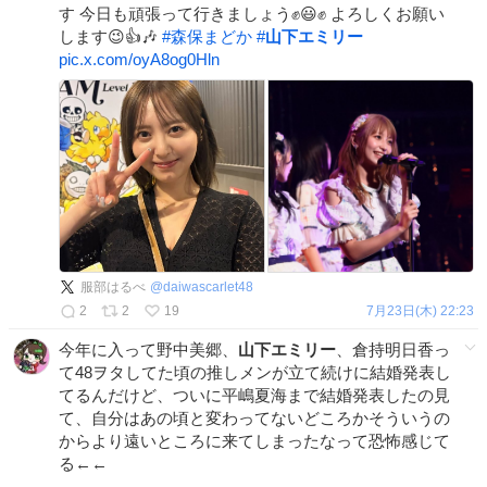
す 今日も頑張って行きましょう✊😃✊ よろしくお願い
します😉👍️🎶
#
森保まどか
#
山下エミリー
pic.x.com/oyA8og0Hln
服部はるべ
@
daiwascarlet48
2
2
19
7月23日(木) 22:23
今年に入って野中美郷、
山下エミリー
、倉持明日香っ
て48ヲタしてた頃の推しメンが立て続けに結婚発表し
てるんだけど、ついに平嶋夏海まで結婚発表したの見
て、自分はあの頃と変わってないどころかそういうの
からより遠いところに来てしまったなって恐怖感じて
る←←