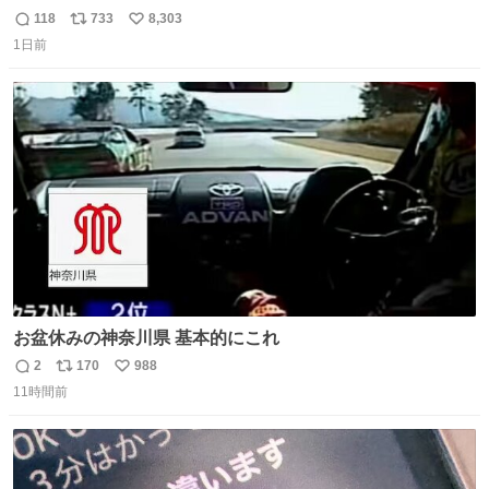
118
733
8,303
返
リ
い
1日前
信
ポ
い
数
ス
ね
ト
数
数
お盆休みの神奈川県 基本的にこれ
2
170
988
返
リ
い
11時間前
信
ポ
い
数
ス
ね
ト
数
数