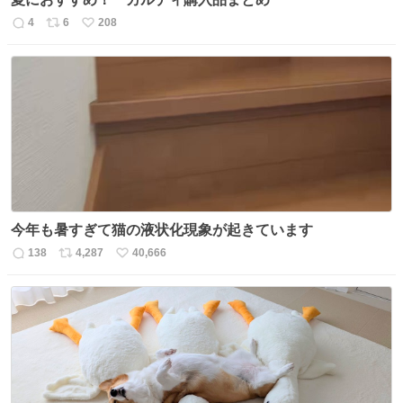
4
6
208
返
リ
い
信
ポ
い
数
ス
ね
ト
数
数
今年も暑すぎて猫の液状化現象が起きています
138
4,287
40,666
返
リ
い
信
ポ
い
数
ス
ね
ト
数
数