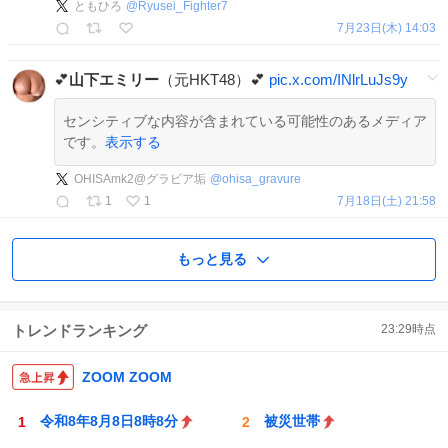
ともひろ
@
Ryusei_Fighter7
7月23日(木) 14:03
💕
山下エミリー
（元HKT48）💕
pic.x.com/INlrLuJs9y
センシティブな内容が含まれている可能性のあるメディア
です。
表示する
OHISAmk2@グラビア垢
@
ohisa_gravure
1
1
7月18日(土) 21:58
もっと見る
トレンドランキング
23:29
時点
ZOOM ZOOM
令和8年8月8日8時8分
被災世帯