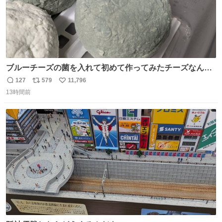
ブルーチーズの菌を入れて初めて作ってみたチーズなんだ
けど 本能でちょっとヤバいと思っちゃう見た目だな
127
579
11,796
返
リ
い
13時間前
信
ポ
い
数
ス
ね
ト
数
数