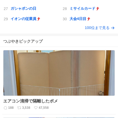
ガシャポンの日
ミサイルカード
イオンの従業員
大会4日目
100位まで見る
つぶやきピックアップ
エアコン清掃で隔離したポメ
188
3,538
47,558
返
リ
い
信
ポ
い