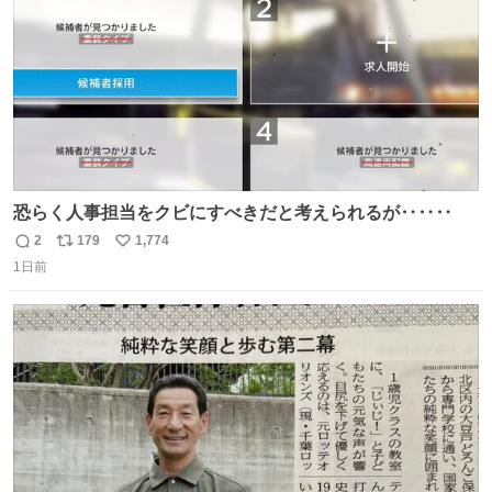
恐らく人事担当をクビにすべきだと考えられるが‥‥‥
2
179
1,774
返
リ
い
1日前
信
ポ
い
数
ス
ね
ト
数
数