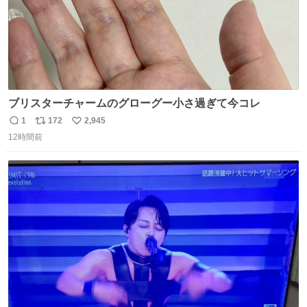
ブリスターチャームのグローグー小さ過ぎて今コレ
1
172
2,945
返
リ
い
12時間前
信
ポ
い
数
ス
ね
ト
数
数