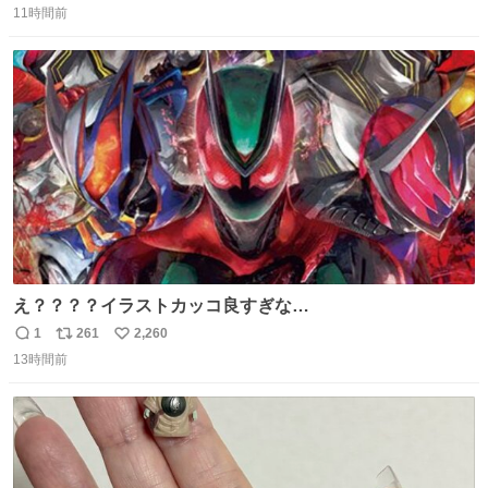
ターの説明を作ってくれたのですが、くりまんじゅうとい
11時間前
信
ポ
い
うやつに説明に「あんたみたいなやつ」と書かれていまし
数
ス
ね
た。 一気に楽しみになりました。
ト
数
数
え？？？？イラストカッコ良すぎな
い？？？？？？？？？？？？
1
261
2,260
返
リ
い
13時間前
信
ポ
い
数
ス
ね
ト
数
数