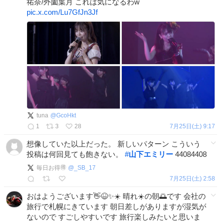
祐奈/外薗葉月 これは気になるわw
pic.x.com/Lu7GfJn3Jf
tuna
@
GcoHkt
1
3
28
7月25日(土) 9:17
想像していた以上だった。 新しいパターン こういう
投稿は何回見ても飽きない。
#
山下エミリー
44084408
毎日お得🉐
@
_SB_17
7月25日(土) 2:58
おはようございます👋😆✨☀️ 晴れ☀️の朝🌅です 会社の
旅行で札幌にきています 朝日差しがありますが湿気が
ないので すごしやすいです 旅行楽しみたいと思いま