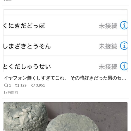
信
ポ
い
数
ス
ね
ト
数
数
イヤフォン無くしすぎてこれ。 その時好きだった男のセコ
ムの名前にしてる
1
129
3,951
返
リ
い
17時間前
信
ポ
い
数
ス
ね
ト
数
数