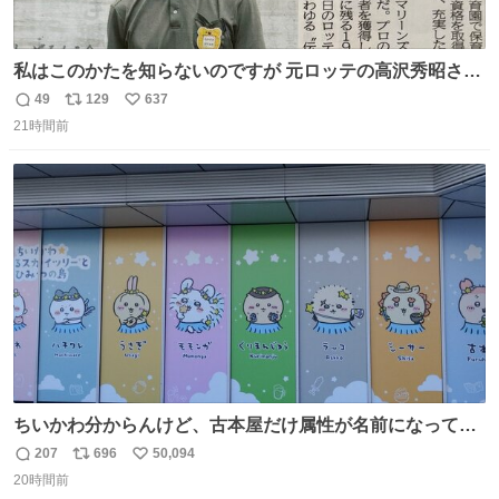
私はこのかたを知らないのですが 元ロッテの高沢秀昭さん
現在67才 保育士として活躍✨ 「タウンニュース」より #
49
129
637
返
リ
い
ロッテ #高沢秀昭 さん
21時間前
信
ポ
い
数
ス
ね
ト
数
数
ちいかわ分からんけど、古本屋だけ属性が名前になってる
のはどういうこと？
207
696
50,094
返
リ
い
20時間前
信
ポ
い