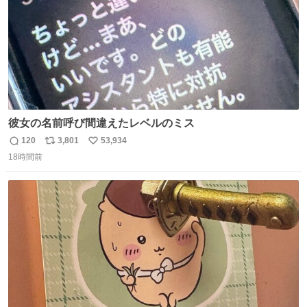
彼女の名前呼び間違えたレベルのミス
120
3,801
53,934
返
リ
い
18時間前
信
ポ
い
数
ス
ね
ト
数
数