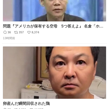
問題『アメリカが保有する空母 5つ答えよ』 名倉「ホン
マごめん、日本」
36
357
8,374
返
リ
い
13時間前
信
ポ
い
数
ス
ね
ト
数
数
卵産んだ瞬間回収された鶏