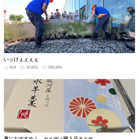
数
ス
ね
ト
数
数
いッけぇぇぇぇ
829
30,003
198,989
返
リ
い
信
ポ
い
数
ス
ね
ト
数
数
夏におすすめ！ カルディ購入品まとめ