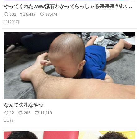
やってくれたwww流石わかってらっしゃる🤣🤣🤣 #Mステ
#西川貴教
531
6,417
87,474
返
リ
い
11時間前
信
ポ
い
数
ス
ね
ト
数
数
なんて失礼なやつ
12
202
17,119
返
リ
い
1日前
信
ポ
い
数
ス
ね
ト
数