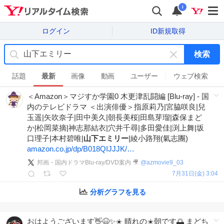
i
ログイン
ID新規取得
検索
キ
ー
話題
最新
画像
動画
ユーザー
ウェブ検索
ワ
＜Amazon＞マジすか学園0 木更津乱闘編 [Blu-ray] - 国
ー
内のテレビドラマ ＜出演俳優＞指原莉乃|宮脇咲良|兒
ド
玉遥|矢吹奈子|田中美久|朝長美桜|田島芽瑠|森保まど
を
か|松岡菜摘|神志那結衣|穴井千尋|多田愛佳|渕上舞|坂
消
口理子|本村碧唯|
山下エミリー
|綾小路翔(氣志團)
す
amazon.co.jp/dp/B018QIJJJK/…
邦画・国内ドラマBlu-ray/DVD案内 🎥
@
azmovie9_03
7月31日(金) 3:04
分析グラフを見る
おはようございます👋😆✨☀️ 晴れの☀️朝です🌅 まどち