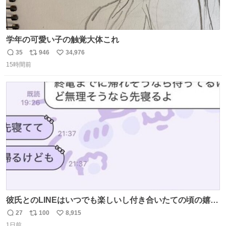
学年の可愛い子の触覚大体これ
35
946
34,976
返
リ
い
15時間前
信
ポ
い
数
ス
ね
ト
数
数
彼氏とのLINEはいつでも楽しいし付き合いたての頃の嬉し
かったLINEは無限にあるけど(同棲前は1日で各50通くらい
27
100
8,915
返
リ
い
送りあってたし)最近嬉しかったのはこれ
1日前