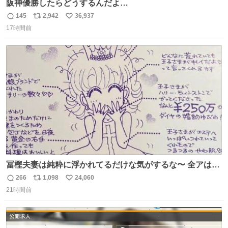
阪神優勝したらどうするんだよ…
145
2,942
36,937
返
リ
い
17時間前
信
ポ
い
数
ス
ね
ト
数
数
冨樫夫妻は純粋に浮かれてるだけな気がするな〜 全アはこ
こに自分の市場価値的なものを上乗せするので、 すっぴん
266
1,098
24,060
返
リ
い
＆寝起きのボサボサ頭でも「今日も可愛いね」が止まらな
21時間前
信
ポ
い
い。放っておくと永遠に髪撫でてきて作業進まない()
数
ス
ね
156cm40kg、年中日焼け止めとお友達の私より綺麗な手や
ト
数
数
めてもろて とか言う