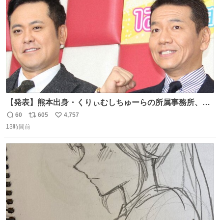
数
【発表】熊本出身・くりぃむしちゅーらの所属事務所、被
災地に義援金寄付 news.livedoor.com/article/detail… くり
60
605
4,757
返
リ
い
ぃむしちゅーやマツコ、有働由美子らが所属する芸能事務
13時間前
信
ポ
い
所「チャッターボックス」が7日、公式サイトを更新。熊
数
ス
ね
本地震の被災地支援のため義援金を寄付したことを公表し
ト
数
数
た。