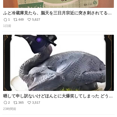
ふと冷蔵庫見たら、脳天を三日月宗近に突き刺されてるく
りまんじゅうパイセンが
1
449
5,627
返
リ
い
1日前
信
ポ
い
数
ス
ね
ト
数
数
晒して申し訳ないけどほんとに大爆笑してしまった どうや
って撮るのこれwwwwwwwwwwww
2
365
3,517
返
リ
い
23時間前
信
ポ
い
数
ス
ね