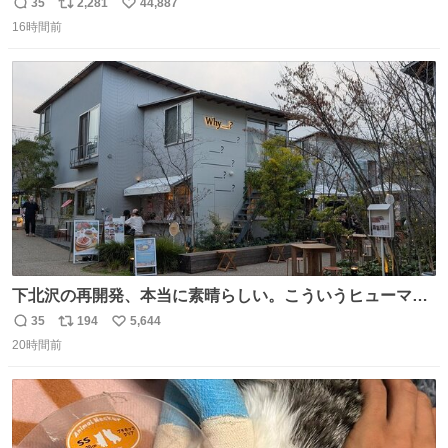
35
2,281
44,887
返
リ
い
16時間前
信
ポ
い
数
ス
ね
ト
数
数
下北沢の再開発、本当に素晴らしい。こういうヒューマン
スケールの開発がいいんだよ。
35
194
5,644
返
リ
い
20時間前
信
ポ
い
数
ス
ね
ト
数
数