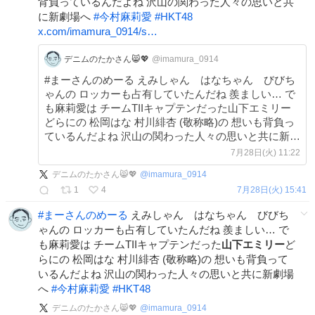
背負っているんだよね 沢山の関わった人々の思いと共
に新劇場へ
#
今村麻莉愛
#
HKT48
x.com/imamura_0914/s…
デニムのたかさん😸💖
@imamura_0914
#まーさんのめーる えみしゃん はなちゃん びびち
ゃんの ロッカーも占有していたんだね 羨ましい… で
も麻莉愛は チームTIIキャプテンだった山下エミリー
どらにの 松岡はな 村川緋杏 (敬称略)の 想いも背負っ
ているんだよね 沢山の関わった人々の思いと共に新劇
場へ #今村麻莉愛 #HKT48
7月28日(火) 11:22
デニムのたかさん😸💖
@
imamura_0914
1
4
7月28日(火) 15:41
#
まーさんのめーる
えみしゃん はなちゃん びびち
ゃんの ロッカーも占有していたんだね 羨ましい… で
も麻莉愛は チームTIIキャプテンだった
山下エミリー
ど
らにの 松岡はな 村川緋杏 (敬称略)の 想いも背負って
いるんだよね 沢山の関わった人々の思いと共に新劇場
へ
#
今村麻莉愛
#
HKT48
デニムのたかさん😸💖
@
imamura_0914