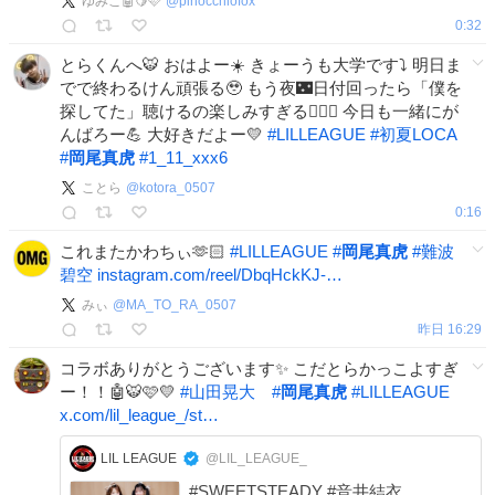
ゆみこ🤖🍋🩷
@
pinocchiofox
🧑🏻‍💻🔎 @LIL_LEAGUE_
0:32
#LILLEAGUE #OWV_SQUAD #OWV_
ラビダビ
とらくんへ🐯 おはよー☀️ きょーうも大学です⤵️ 明日ま
でで終わるけん頑張る🥹 もう夜🌃日付回ったら「僕を
探してた」聴けるの楽しみすぎる✊🏻🎶 今日も一緒にが
んばろー💪 大好きだよー💛
#
LILLEAGUE
#
初夏LOCA
#
岡尾真虎
#
1_11_xxx6
ことら
@
kotora_0507
0:16
これまたかわちぃ🫶🏻
#
LILLEAGUE
#
岡尾真虎
#
難波
碧空
instagram.com/reel/DbqHckKJ-…
みぃ
@
MA_TO_RA_0507
昨日 16:29
コラボありがとうございます✨ こだとらかっこよすぎ
ー！！🤖🐯🩷💛
#
山田晃大
#
岡尾真虎
#
LILLEAGUE
x.com/lil_league_/st…
LIL LEAGUE
@LIL_LEAGUE_
#SWEETSTEADY #音井結衣