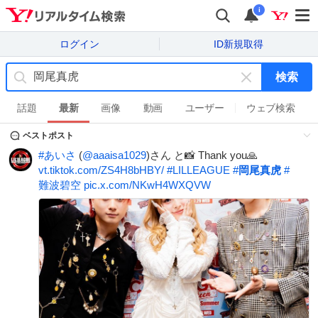
i
ログイン
ID新規取得
検索
キ
ー
話題
最新
画像
動画
ユーザー
ウェブ検索
ワ
ベストポスト
ー
ド
#
あいさ
(
@aaaisa1029
)さん と📸 Thank you🙏
を
vt.tiktok.com/ZS4H8bHBY/
#
LILLEAGUE
#
岡尾真虎
#
消
難波碧空
pic.x.com/NKwH4WXQVW
す