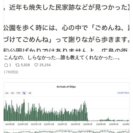
こんなの、しらなかった…誰も教えてくれなかった…。
1
5,928
25,154
返
リ
い
17時間前
信
ポ
い
数
ス
ね
ト
数
数