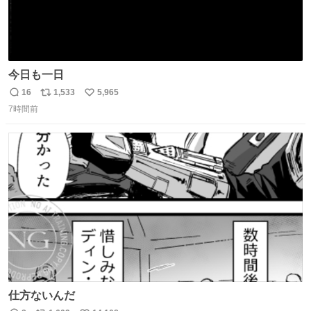
今日も一日
16
1,533
5,965
返
リ
い
7時間前
信
ポ
い
数
ス
ね
ト
数
数
仕方ないんだ