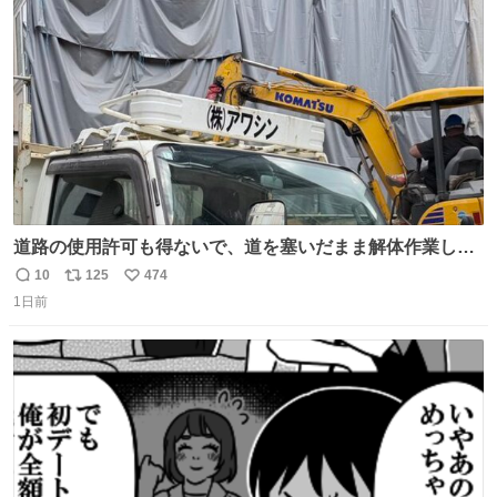
ト
数
数
道路の使用許可も得ないで、道を塞いだまま解体作業して
る。 写真を撮ろうとしたら「勝手に写真撮るな馬鹿野郎」
10
125
474
返
リ
い
と罵倒されるなど。
1日前
信
ポ
い
数
ス
ね
ト
数
数