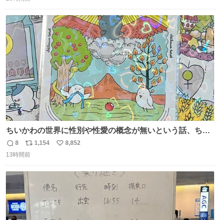
信
ポ
い
数
ス
ね
ト
数
数
ちいかわの世界に性別や性愛の概念が無いという話、ちい
かわタロットでも恋人・女帝・女教皇あたりは性別を意識
8
1,154
8,852
返
リ
い
させないように描かれてるんだよね。かなり徹底している
13時間前
信
ポ
い
印象。
数
ス
ね
ト
数
数