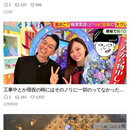
THE MOVIE2 3️⃣南極物語 4️⃣踊る大捜査線 THE MOVIE 5️⃣
2
125
696
返
リ
い
子猫物語 6️⃣劇場版コード・ブルー 7️⃣天と地と 8️⃣永遠の0
1日前
信
ポ
い
9️⃣ROOKIES-卒業- 🔟世界の中心で、愛をさけぶ … 44位 ほ
数
ス
ね
どなく、お別れです←🆕 … 60位 キングダム 魂の決戦←🆕
ト
数
数
工事中とか現役の時にはそのノリに一切のってなかった1
番の「設楽の女」が卒業して頭角を現しはじめてて大好き
2
164
2,657
返
リ
い
🥲🥲 設楽さんの返しも良い🥲 #梅澤美波
22時間前
信
ポ
い
数
ス
ね
ト
数
数