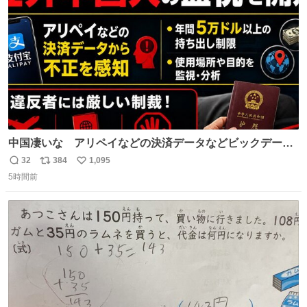
数
中国凄いな アリペイなどの決済データなどビックデータ
で海外にいる中国人の監視をはじめ、多額の資金決済など
32
384
1,095
返
リ
い
があれば帰国命令を出しはじめたらしい。そして、パスポ
5時間前
信
ポ
い
ート取上げで二度と出国できないと、、
数
ス
ね
ト
数
数