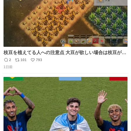
枝豆を植えてる人への注意点 大豆が欲しい場合は枝豆が収
穫できる状態で秋を迎えましょう。 気になって一部だけ収
2
101
793
返
リ
い
穫したら普通に枯れてた… #ほの暮しの庭
1日前
信
ポ
い
数
ス
ね
ト
数
数