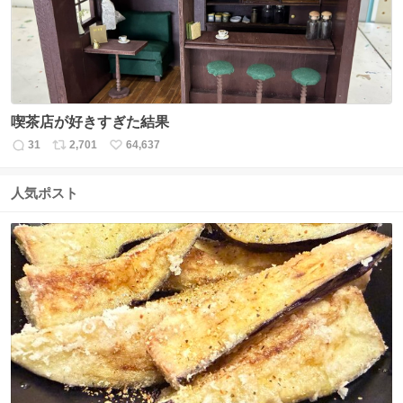
喫茶店が好きすぎた結果
31
2,701
64,637
返
リ
い
信
ポ
い
数
ス
ね
人気ポスト
ト
数
数