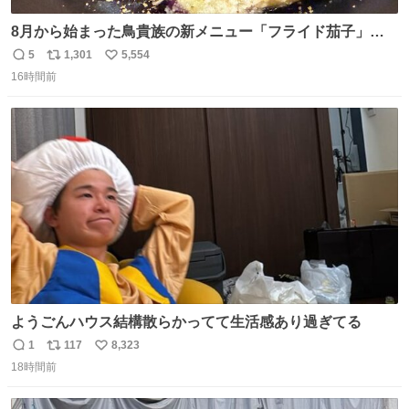
8月から始まった鳥貴族の新メニュー「フライド茄子」が
うますぎでした 信じて……
5
1,301
5,554
返
リ
い
16時間前
信
ポ
い
数
ス
ね
ト
数
数
ようごんハウス結構散らかってて生活感あり過ぎてる
1
117
8,323
返
リ
い
18時間前
信
ポ
い
数
ス
ね