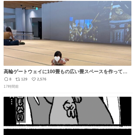
ト
数
数
高輪ゲートウェイに100畳もの広い畳スペースを作ってく
れた人本当にありがとう🥹🙏 おかげで遠くから一生懸命ず
8
129
2,576
返
リ
い
り這いで私めがけて来てくれる娘を、思う存分眺められま
17時間前
信
ポ
い
した🤣💖 📍MoN Takanawa 4F
数
ス
ね
ト
数
数