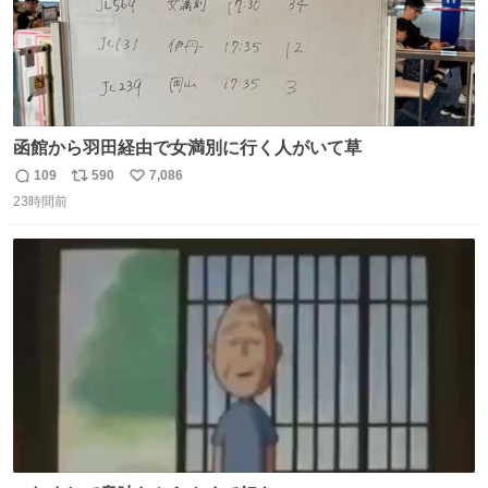
函館から羽田経由で女満別に行く人がいて草
109
590
7,086
返
リ
い
23時間前
信
ポ
い
数
ス
ね
ト
数
数