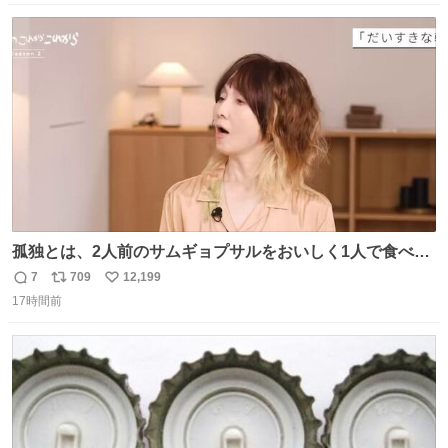
数
ス
ね
ト
数
数
孤独とは、2人前のサムギョプサルをおいしく1人で食べる
ことである←好きすぎる
7
709
12,199
返
リ
い
17時間前
信
ポ
い
数
ス
ね
ト
数
数