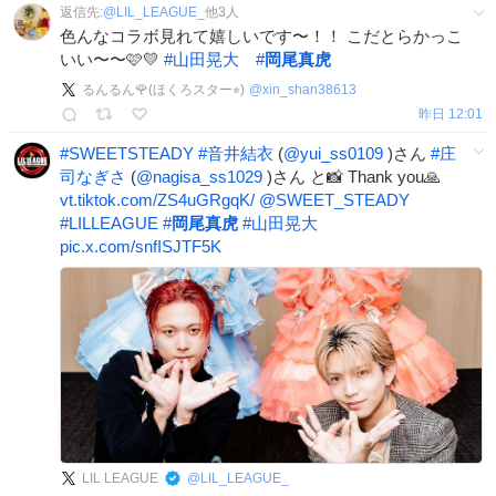
返信先:
@
LIL_LEAGUE_
他
3
人
色んなコラボ見れて嬉しいです〜！！ こだとらかっこ
いい〜〜🩷💛
#
山田晃大
#
岡尾真虎
るんるん🌹(ほくろスター⭐︎)
@
xin_shan38613
昨日 12:01
#
SWEETSTEADY
#
音井結衣
(
@yui_ss0109
)さん
#
庄
司なぎさ
(
@nagisa_ss1029
)さん と📸 Thank you🙏
vt.tiktok.com/ZS4uGRgqK/
@SWEET_STEADY
#
LILLEAGUE
#
岡尾真虎
#
山田晃大
pic.x.com/snfISJTF5K
LIL LEAGUE
@
LIL_LEAGUE_