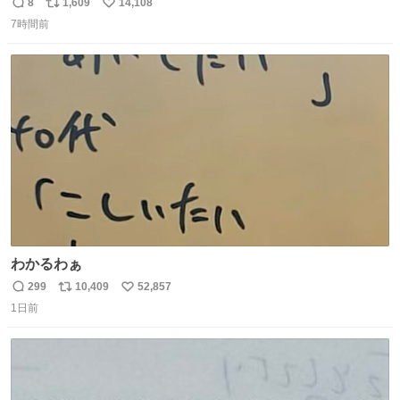
8
1,609
14,108
返
リ
い
7時間前
信
ポ
い
数
ス
ね
ト
数
数
わかるわぁ
299
10,409
52,857
返
リ
い
1日前
信
ポ
い
数
ス
ね
ト
数
数