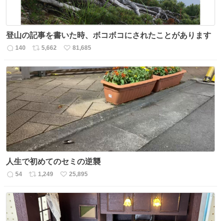
登山の記事を書いた時、ボコボコにされたことがあります
140
5,662
81,685
返
リ
い
信
ポ
い
数
ス
ね
ト
数
数
人生で初めてのセミの逆襲
54
1,249
25,895
返
リ
い
信
ポ
い
数
ス
ね
ト
数
数