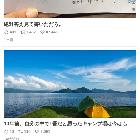
絶対答え見て書いただろ。
401
1,457
87,448
返
リ
い
1日前
信
ポ
い
数
ス
ね
ト
数
数
10年前、自分の中で1番だと思ったキャンプ場は今はもう
ない
10
130
5,001
返
リ
い
16時間前