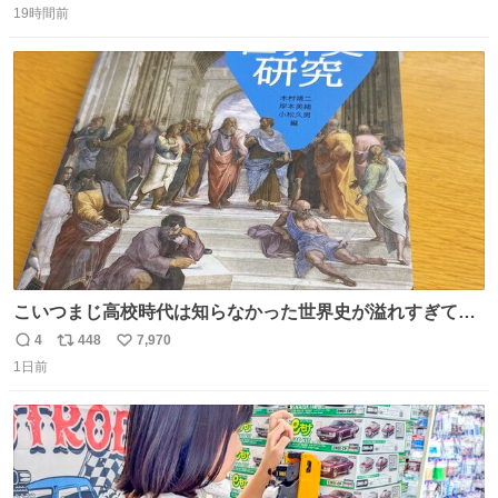
19時間前
信
ポ
い
数
ス
ね
ト
数
数
こいつまじ高校時代は知らなかった世界史が溢れすぎてて
𝑩𝑰𝑮 𝑳𝑶𝑽𝑬＿＿
4
448
7,970
返
リ
い
1日前
信
ポ
い
数
ス
ね
ト
数
数