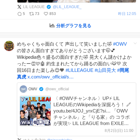
LIL LEAGUE
@
LIL_LEAGUE_
5
73
853
昨日 12:05
分析グラフを見る
めちゃくちゃ面白くて 声出して笑いました🤣
#
OWV
の皆さん面白すぎてありがとうございます🤭💕
Wikipedia色々盛るの面白すぎた🤣 晃大くん謎かけよか
ったー👏🩷🤖 約生まれたてから踊るの面白い🐯💛 次
回16日また楽しみ😊🧡
#
LILLEAGUE
#
山田晃大
#
岡尾
真虎
x.com/owv_official/s…
OWV
@owv_official
〈 #OWVチャンネル 〉UP⚡️ LIL
LEAGUEのWikipediaを深掘ろう！ 🔗
youtu.be/4JOJ_yrxCjE?si… 「OWV
チャンネル」と「りる家」の コラボ
が実現✨ LIL LEAGUE from EXILE
TRIBEさんを招いて #OWV があんな
8月2日(日) 11:00
ことやこんなことまで深掘りします