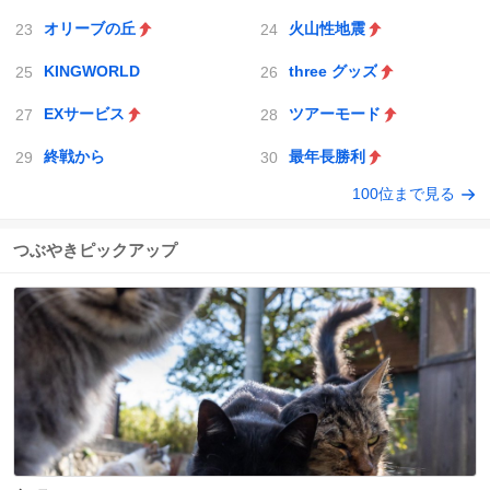
オリーブの丘
火山性地震
KINGWORLD
three グッズ
EXサービス
ツアーモード
終戦から
最年長勝利
100位まで見る
つぶやきピックアップ