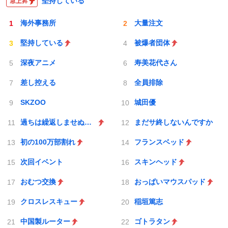
堅持している
海外事務所
大量注文
堅持している
被爆者団体
深夜アニメ
寿美花代さん
差し控える
全員排除
SKZOO
城田優
過ちは繰返しませぬから
まだサ終しないんですか
初の100万部割れ
フランスベッド
次回イベント
スキンヘッド
おむつ交換
おっぱいマウスパッド
クロスレスキュー
稲垣篤志
中国製ルーター
ゴトラタン