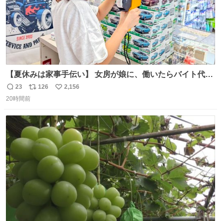
【夏休みは家事手伝い】 女房が娘に、働いたらバイト代も
らえば？と言ったら、娘は、いらない、と言って黙々と働
23
126
2,156
返
リ
い
いてくれました。 あとでソフトクリーム買ってやろうと思
20時間前
信
ポ
い
いました。
数
ス
ね
ト
数
数