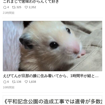
これまじで意味わからんくて好き
4
325
2,352
返
リ
い
21時間前
信
ポ
い
数
ス
ね
ト
数
数
えびてんが旦那の膝に住み着いてから、1時間半が経とう
としている。 えびてんはもう永住の意を固めており、持ち
6
136
1,638
返
リ
い
込んだおやつを所定の場所に置くなどしている。
16時間前
信
ポ
い
数
ス
ね
ト
数
数