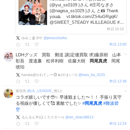
(@yui_ss0109 )さん #庄司なぎさ
(@nagisa_ss1029 )さん と📸 Thank
you🙏 vt.tiktok.com/ZS4uGRgqK/
@SWEET_STEADY #LILLEAGUE #岡
尾真虎 #山田晃大
昨日 10:10
ゆみこ🤖🍋🩷
@
pinocchiofox
昨日 13:00
LDHグッズ 買取 郵送 譲)定価買取 求)藤原樹 山本
彰吾 渡邉廉 松井利樹 佐藤大樹
岡尾真虎
岡尾
琥珀
haruka@かわてぃ〜🐵🍌(やまいつ)
@
haru_ka_0225
昨日 12:38
返信先:
@
LIL_LEAGUE_
他
1
人
コラボ嬉しいです🥹✨ 早速観ました〜！！ 手振り見守
る視線が優しくて🥰 素敵でした✨
#
岡尾真虎
#
難波碧
空
るんるん🌹(ほくろスター⭐︎)
@
xin_shan38613
昨日 12:24