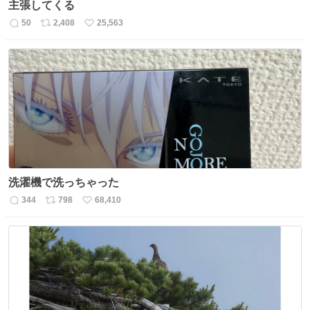
主張してくる
50
2,408
25,563
返
リ
い
信
ポ
い
数
ス
ね
ト
数
数
洗濯機で洗っちゃった
344
798
68,410
返
リ
い
信
ポ
い
数
ス
ね
ト
数
数