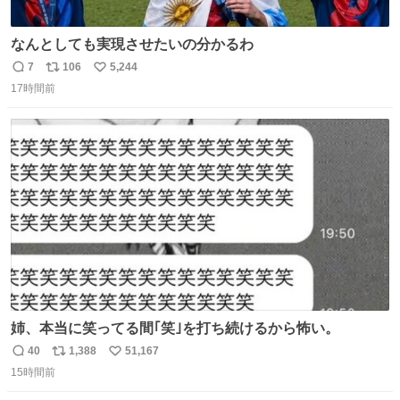
なんとしても実現させたいの分かるわ
7
106
5,244
返
リ
い
17時間前
信
ポ
い
数
ス
ね
ト
数
数
姉、本当に笑ってる間｢笑｣を打ち続けるから怖い。
40
1,388
51,167
返
リ
い
15時間前
信
ポ
い
数
ス
ね