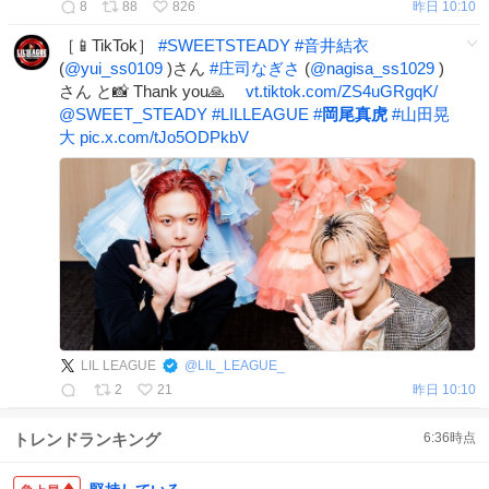
8
88
826
昨日 10:10
［📱TikTok］
#
SWEETSTEADY
#
音井結衣
(
@yui_ss0109
)さん
#
庄司なぎさ
(
@nagisa_ss1029
)
さん と📸 Thank you🙏
vt.tiktok.com/ZS4uGRgqK/
@SWEET_STEADY
#
LILLEAGUE
#
岡尾真虎
#
山田晃
大
pic.x.com/tJo5ODPkbV
LIL LEAGUE
@
LIL_LEAGUE_
2
21
昨日 10:10
トレンドランキング
6:36
時点