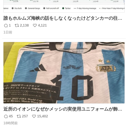
誰もホルムズ海峡の話をしなくなったけどタンカーの往来
は消滅したままですねと
1
2,138
4,121
返
リ
い
1日前
信
ポ
い
数
ス
ね
ト
数
数
近所のイオンになぜかメッシの実使用ユニフォームが飾っ
てあっておもろい
45
257
15,402
返
リ
い
18時間前
信
ポ
い