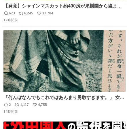
【発覚】シャインマスカット約400房が果樹園から盗まれ
る 栃木・佐野市 news.livedoor.com/article/detail… 被害
673
6,245
17,784
返
リ
い
に遭った果樹園には防犯カメラなどはなく、シャインマス
17時間前
信
ポ
い
カットが盗まれた木には刃物などで切られた跡が。市内で
数
ス
ね
今年に入って同様の被害は確認されておらず、警察はパト
ト
数
数
ロールを強化する。
「何んぼなんでもこれではあんまり勇敢すぎます。」 女性
の立ち振る舞い指南コーナーで、大股を「下品」や「はし
2
1,117
4,755
返
リ
い
たない」という言葉を使わず「勇敢すぎます」と洒落っ気
14時間前
信
ポ
い
たっぷりにたしなめる当時の言葉選びよ 勇敢すぎます、使
数
ス
ね
っていきたい… （昭和4年婦人倶楽部新年号より）
ト
数