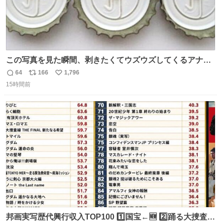
この写真を見た瞬間、剥きたくてウズウズしてくるアナ
タ、完全なる同世代（笑） #70年代 #80年代 #昭和レト
64
166
1,796
返
リ
い
ロ
15時間前
信
ポ
い
数
ス
ね
ト
数
数
邦画実写歴代興行収入TOP100 1️⃣国宝←🆕 2️⃣踊る大捜査線