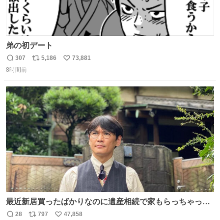
弟の初デート
307
5,186
73,881
返
リ
い
8時間前
信
ポ
い
数
ス
ね
ト
数
数
最近新居買ったばかりなのに遺産相続で家もらっちゃった
長男
28
797
47,858
返
リ
い