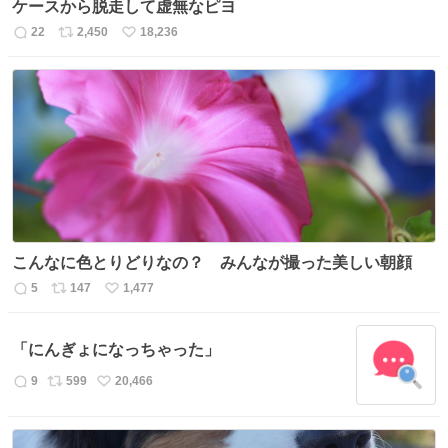
ケースから脱走して虚無なピヨ
22
2,450
18,236
返
リ
い
信
ポ
い
数
ス
ね
ト
数
数
こんなに色とりどりなの？ みんなが撮った美しい朝顔
5
147
1,477
返
リ
い
信
ポ
い
数
ス
ね
「にんぎょになっちゃった」
ト
数
数
9
599
20,466
返
リ
い
信
ポ
い
数
ス
ね