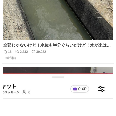
全部じゃないけど！水位も半分ぐらいだけど！水が来はじ
めたよ！！！ 作業してくれた方々ありがとーーー
18
2,232
30,022
返
リ
い
ー！！！！！！！！！！！！！！！！！！！！！！！！！
19時間前
信
ポ
い
！
数
ス
ね
ト
数
数