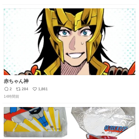
数
ス
ね
ト
数
数
赤ちゃん神
2
284
1,861
返
リ
い
14時間前
信
ポ
い
数
ス
ね
ト
数
数