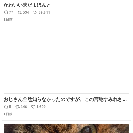
かわいい夫だよほんと
77
534
39,844
返
リ
い
1日前
信
ポ
い
数
ス
ね
ト
数
数
おじさん全然知らなかったのですが、この宮地すみれさん
（日向坂46）はマリサポだったのですね。 カメラ目線でに
5
146
1,609
返
リ
い
っこりしていただいたので撮影したものの、全然誰だか知
1日前
信
ポ
い
りませんでした。 マリサポらしいのでこれからは名前覚え
数
ス
ね
ます！！
ト
数