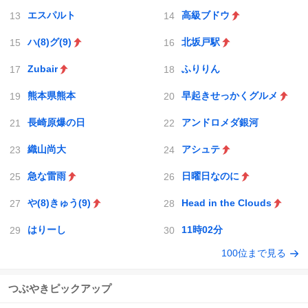
エスパルト
高級ブドウ
ハ(8)グ(9)
北坂戸駅
Zubair
ふりりん
熊本県熊本
早起きせっかくグルメ
長崎原爆の日
アンドロメダ銀河
織山尚大
アシュテ
急な雷雨
日曜日なのに
や(8)きゅう(9)
Head in the Clouds
はりーし
11時02分
100位まで見る
つぶやきピックアップ