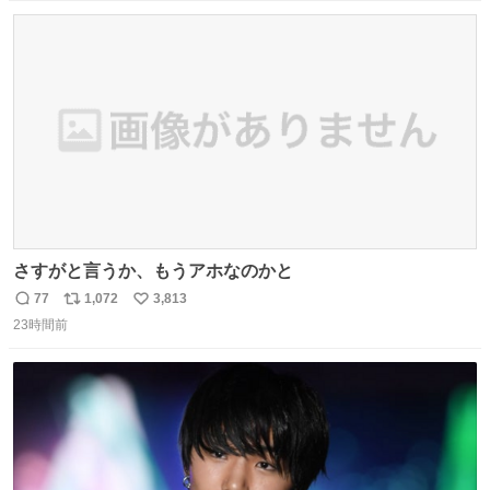
数
ス
ね
ト
数
数
さすがと言うか、もうアホなのかと
77
1,072
3,813
返
リ
い
23時間前
信
ポ
い
数
ス
ね
ト
数
数