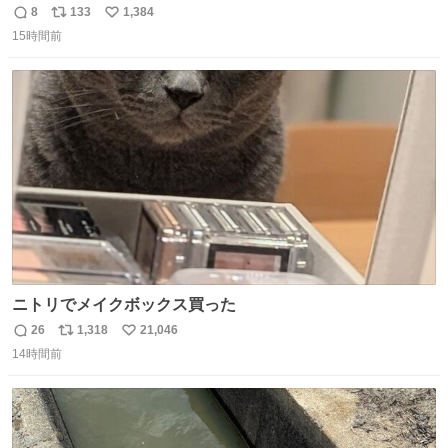
問題はこっちでは？ ・都内の特定企業に入るのを極度に推
8
133
1,384
返
リ
い
奨し，それ以外の地域で堅実に生きるのを周縁化する ・恋
15時間前
信
ポ
い
愛にかまけ，「陽キャラ」として振る舞うのを極端に中心
数
ス
ね
化する ・院生が研究環境を求め他大学に移るのを批判する
ト
数
数
過去例↓
ニトリでメイクボックス買った
26
1,318
21,046
返
リ
い
14時間前
信
ポ
い
数
ス
ね
ト
数
数