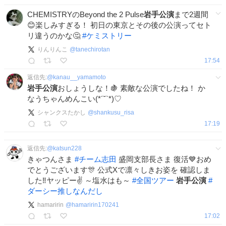
CHEMISTRYのBeyond the 2 Pulse
岩手公演
まで2週間
😊楽しみすぎる！ 初日の東京とその後の公演ってセト
リ違うのかな🤔
#
ケミストリー
りんりんこ
@
tanechirotan
17:54
返信先:
@
kanau__yamamoto
岩手公演
おしょうしな！🍇 素敵な公演でしたね！ か
なうちゃんめんこい(*´˘`*)♡
シャンクスたかし
@
shankusu_risa
17:19
返信先:
@
katsun228
きゃつんさま
#
チーム志田
盛岡支部長さま 復活💙おめ
でとうございます🎊 公式Xで凛々しきお姿を 確認しま
した‼️ヤッピー✌️ ～塩水はも～
#
全国ツアー
岩手公演
#
ダーシー推しなんだし
hamaririn
@
hamaririn170241
17:02