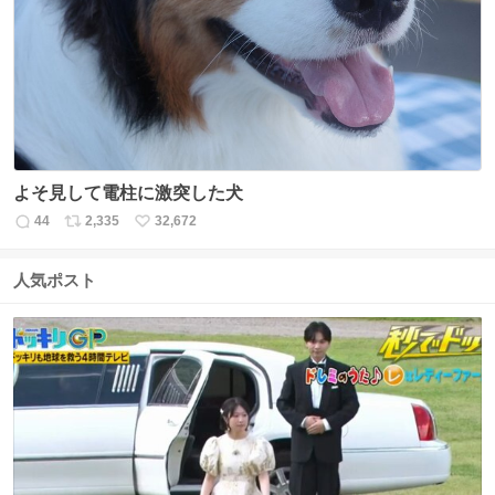
ト
数
数
よそ見して電柱に激突した犬
44
2,335
32,672
返
リ
い
信
ポ
い
数
ス
ね
人気ポスト
ト
数
数