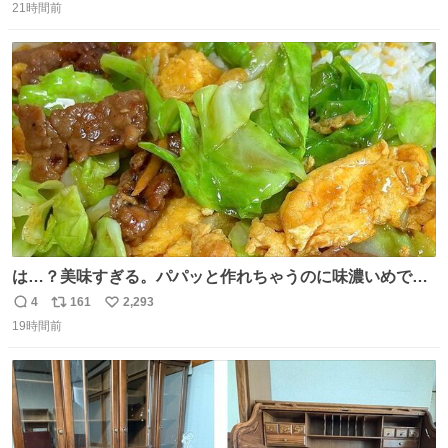
21時間前
信
ポ
い
数
ス
ね
ト
数
数
は…？美味すぎる。パパッと作れちゃうのに味濃いめで満
足感エグいの天才だろ🥹
4
161
2,293
返
リ
い
19時間前
信
ポ
い
数
ス
ね
ト
数
数