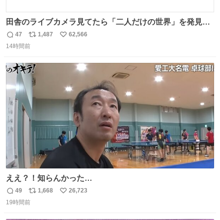
田舎のライブカメラ見てたら「二人だけの世界」を発見し
た
47
1,487
62,566
返
リ
い
14時間前
信
ポ
い
数
ス
ね
ト
数
数
ええ？！知らんかった…
49
1,668
26,723
返
リ
い
19時間前
信
ポ
い
数
ス
ね