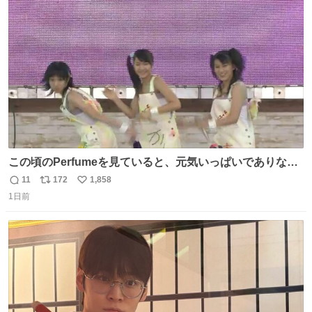
ト
数
数
この頃のPerfumeを見ていると、元気いっぱいでありなが
ら決して感情に任せすぎることなく、しっかりと制御され
11
172
1,858
返
リ
い
たダンスであることに新鮮に驚く。3人のあげた足の向き
1日前
信
ポ
い
や角度とか本当に細かな部分まできっちりと揃っていてそ
数
ス
ね
こから積み重ねてきた努力や練習量が見て取れる…
ト
数
数