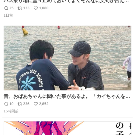
バス乗り場に堂々止めておいてよくそんなに文句が言える
ね 運転士は日本人やったのなら韓国人は関係ないし、なん
25
133
1,080
返
リ
い
なら68歳も関係ない…
1日前
信
ポ
い
数
ス
ね
ト
数
数
昔、おばあちゃんに聞いた事があるよ。 「カイちゃんをい
じめると、アイツが海から上がって来るぞ。」って。
10
236
2,852
返
リ
い
15時間前
信
ポ
い
数
ス
ね
ト
数
数