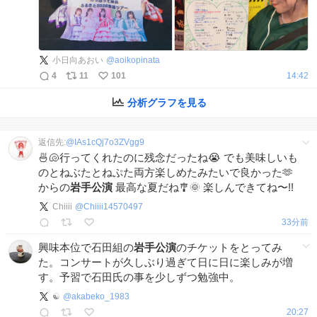
小日向あおい
@
aoikopinata
4
11
101
14:42
分析グラフを見る
返信先:
@
IAs1cQj7o3ZVgg9
🍜🐚行ってくれたのに残念だったね😭 でも美味しいも
のとねぶたとねぷた両方楽しめたみたいで良かった🫶
からの
岩手公演
最高な夏だね🎐🌞 楽しんできてね〜!!
Chiiii
@
Chiiii14570497
33分前
興味本位で石田組の
岩手公演
のチケットをとってみ
た。コンサートが久しぶり過ぎて日に日に楽しみが増
す。予習で石田氏の事を少しずつ勉強中。
☯️
@
akabeko_1983
20:27