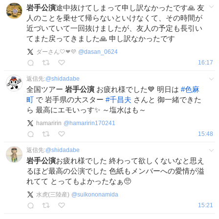
岩手公演
途中抜けてしまって申し訳なかったです🙏 友
人のことを乗せて帰らないといけなくて、その時間が
近づいていて一回抜けましたが、友人の予定も長引い
てまた戻ってきました🙏 申し訳なかったです
ダーさん🤍❤💜
@
dasan_0624
16:17
返信先:
@
shidadabe
全国ツアー
岩手公演
お疲れ様でした💙 明日は
#
色麻
町
で 岩手県の大スター
#
千昌夫
さんと 御一緒できた
ら 最高にエモいっす✨ ～塩水はも～
hamaririn
@
hamaririn170241
15:48
返信先:
@
shidadabe
岩手公演
お疲れ様でした 終わって欲しくないなと思え
るほど最高の公演でした 色紙もメンバーへの愛情が溢
れてて とってもよかったなぁ🥺
水虎(三陸産)
@
suikononamida
15:21