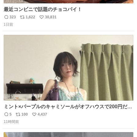
最近コンビニで話題のチョコパイ！
323
1,622
30,831
返
リ
い
1日前
信
ポ
い
数
ス
ね
ト
数
数
ミント×パープルのキャミソールがオフハウスで200円だっ
た♩
5
100
4,437
返
リ
い
11時間前
信
ポ
い
数
ス
ね
ト
数