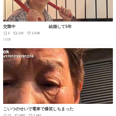
交際中 結婚して5年
2
132
1,538
返
リ
い
1日前
信
ポ
い
数
ス
ね
ト
数
数
こいつのせいで電車で爆笑しちまった
11
685
7,441