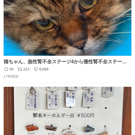
数
猫ちゃん、急性腎不全ステージ4から慢性腎不全ステージ2
になりました😭点滴も週一で大丈夫になった… このままだ
50
223
9,089
返
リ
い
と2、3日持たないって言われたのが嘘みたい…本当に嬉し
17時間前
信
ポ
い
い😭😭😭頑張ってくれてありがとう😭😭😭 嬉しくて帰り
数
ス
ね
道泣きながら歩いてたら向こうから来た人にすごい顔され
ト
数
数
た🫠