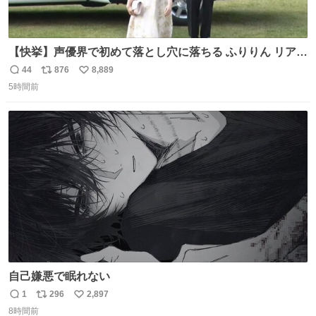
【快挙】声優界で初めて落とし穴に落ちる ふりりん リアク
ションが最高過ぎる🤣 #ドッキリGP #降幡愛
44
876
8,889
返
リ
い
5時間前
信
ポ
い
数
ス
ね
ト
数
数
自己嫌悪で眠れない
1
296
2,897
返
リ
い
8時間前
信
ポ
い