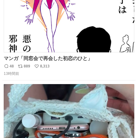
マンガ「同窓会で再会した初恋のひと」
48
889
8,313
返
リ
い
13時間前
信
ポ
い
数
ス
ね
ト
数
数