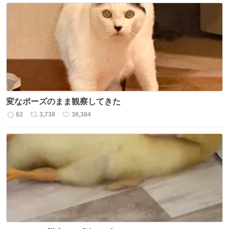
変なポーズのまま観察してきた
62
3,738
38,384
返
リ
い
信
ポ
い
数
ス
ね
ト
数
数