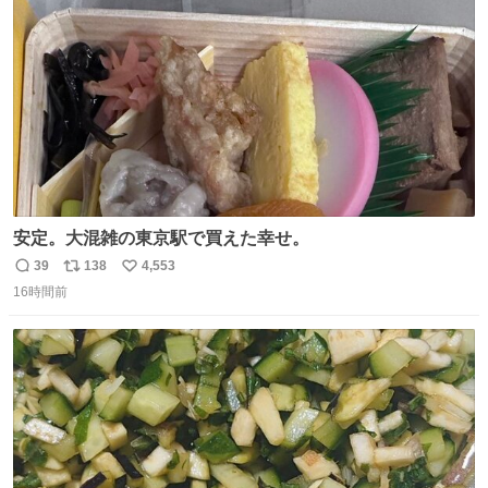
数
安定。大混雑の東京駅で買えた幸せ。
39
138
4,553
返
リ
い
16時間前
信
ポ
い
数
ス
ね
ト
数
数