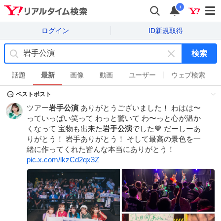
i
ログイン
ID新規取得
検索
キ
ー
話題
最新
画像
動画
ユーザー
ウェブ検索
ワ
ベストポスト
ー
ド
ツアー
岩手公演
ありがとうございました！ わはは〜
を
っていっぱい笑って わっと驚いて わ〜っと心が温か
消
くなって 宝物も出来た
岩手公演
でした💙 だーしーあ
す
りがとう！ 岩手ありがとう！ そして最高の景色を一
緒に作ってくれた皆んな本当にありがとう！
pic.x.com/lkzCd2qx3Z