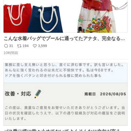
こんな水着バッグでプールに通ってたアナタ、完全なる同
世代（笑） #70年代 #80年代 #昭和レトロ
31
194
3,599
返
リ
い
10時間前
信
ポ
い
数
ス
ね
ト
数
数