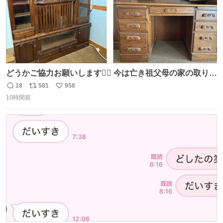
どうかご協力お願いします🙇‍♂️ 今は亡き祖父母の家の取り壊
しが決まり、どうしても処分して欲しくない食器棚と机の
18
581
958
返
リ
い
引き取り手を探しております この2つは私の祖母が当初一
10時間前
信
ポ
い
目惚れで購入したもので、祖母はc型肝炎で58歳という若
数
ス
ね
さで亡くなりましたが、この家具達をとても大切にしてお
ト
数
数
りました 続く↓