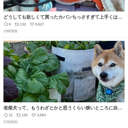
どうしても欲しくて買ったカバンちっさすぎて上手くはめ
ないと荷物入らん。女のカバンってなんでこんなちっさい
6
132
9,627
返
リ
い
の
19時間前
信
ポ
い
数
ス
ね
ト
数
数
老柴犬って、もうわざとかと思うくらい狭いところに自ら
はまりにいくじゃないですか？ 今朝ガーデニングしてる飼
11
126
3,064
返
リ
い
い主の間にはまってきて、最高に可愛かった♥️
22時間前
信
ポ
い