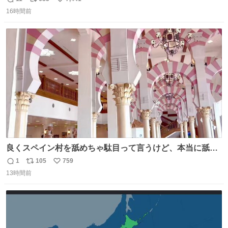
返
リ
い
16時間前
信
ポ
い
数
ス
ね
ト
数
数
良くスペイン村を舐めちゃ駄目って言うけど、本当に舐め
ちゃ行けないのはスペィン村ホテル🏛🏨 だってロビーから
1
105
759
返
リ
い
中庭抜けるだけでこの有様🤩 ディズニーホテル泊まってる
13時間前
信
ポ
い
場所じゃない。 5年振りの志摩スペイン村パルケエスパー
数
ス
ね
ニャは益々素晴らしい場所になってる
ト
数
数