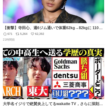
【衝撃】寺田心、週6ジム通いで体重62kg→82kgに 110kg
のベンチプレス持ち上げる姿披露
671
5,264
62,392
返
リ
い
news.livedoor.com/article/detail… 元々自重のみだった
21時間前
信
ポ
い
が、更に筋肉を大きくするためジム通いを開始。筋肉増量
数
ス
ね
のためおにぎり10個、ゼリー飲料3～4本、パスタと毎日4
ト
数
数
千kcalオーバーの食事を摂取し、増量したという。
大学名イジりで絶賛炎上してるwakatte TV，さらに深刻な