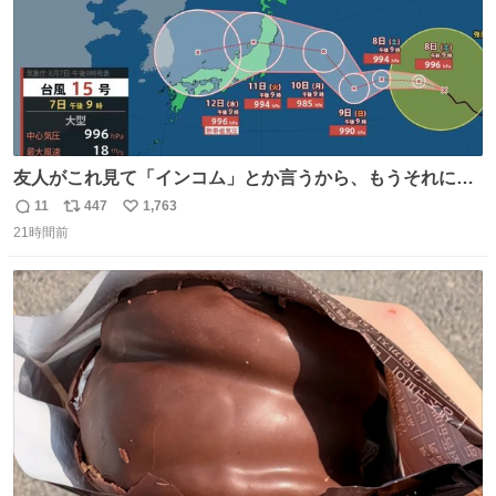
友人がこれ見て「インコム」とか言うから、もうそれにし
か見えなくなっちゃった。
11
447
1,763
返
リ
い
21時間前
信
ポ
い
数
ス
ね
ト
数
数