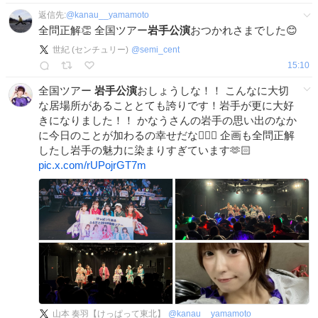
返信先:
@
kanau__yamamoto
全問正解👏 全国ツアー
岩手公演
おつかれさまでした😊
世紀 (センチュリー)
@
semi_cent
15:10
全国ツアー
岩手公演
おしょうしな！！ こんなに大切
な居場所があることとても誇りです！岩手が更に大好
きになりました！！ かなうさんの岩手の思い出のなか
に今日のことが加わるの幸せだな🙂‍↕️✨️ 企画も全問正解
したし岩手の魅力に染まりすぎています🫶🏻
pic.x.com/rUPojrGT7m
山本 奏羽【けっぱって東北】
@
kanau__yamamoto