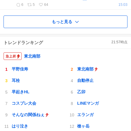
6
5
64
15:03
もっと見る
トレンドランキング
21:57
時点
東北南部
平野佳寿
東北南部
耳栓
自動停止
早起きHL
乙卯
コスプレ大会
LINEマンガ
そんなの関係ねぇ
エランガ
はり泣き
槍ヶ岳