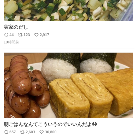
実家のだし
44
123
2,917
返
リ
い
10時間前
信
ポ
い
数
ス
ね
ト
数
数
朝ごはんなんてこういうのでいいんだよ🤤
657
2,603
36,800
返
リ
い