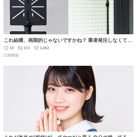
これ結構、画期的じゃないですかね？ 業者発注しなくて
も、誰でも簡単に防犯カメラ設置が… 町の電気屋さんでも
18
153
1,062
返
リ
い
施工できそう
21時間前
信
ポ
い
数
ス
ね
ト
数
数