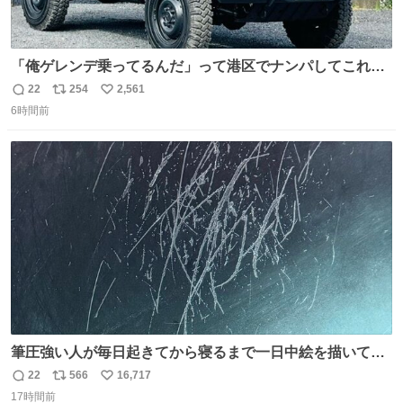
「俺ゲレンデ乗ってるんだ」って港区でナンパしてこれで
迎え行きたい
22
254
2,561
返
リ
い
6時間前
信
ポ
い
数
ス
ね
ト
数
数
筆圧強い人が毎日起きてから寝るまで一日中絵を描いてる
とこうなる。 異常事態です。
22
566
16,717
返
リ
い
17時間前
信
ポ
い