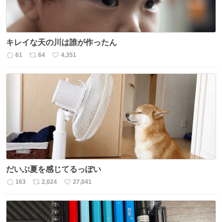
キレイな天の川は誰が作ったん
61
64
4,351
返
リ
い
信
ポ
い
数
ス
ね
ト
数
数
だいぶ夏を感じてるっぽい
163
2,024
27,041
返
リ
い
信
ポ
い
数
ス
ね
ト
数