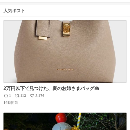
信
ポ
い
数
ス
ね
人気ポスト
ト
数
数
2万円以下で見つけた、夏のお姉さまバッグ👜
1
113
2,176
返
リ
い
16時間前
信
ポ
い
数
ス
ね
ト
数
数