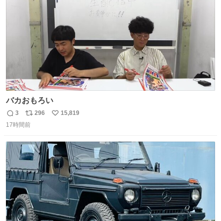
数
バカおもろい
3
296
15,819
返
リ
い
17時間前
信
ポ
い
数
ス
ね
ト
数
数