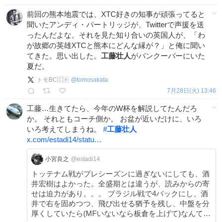
前回の熊本地震では、XTC好きの知事が頑張ってると
聞いたアンディ・パートリッジが、Twitterで声援を送
ったんだよな。それを見た知り合いの英国人が、「わ
が故郷の英雄XTCと熊本にどんな縁が？」と俺に聞い
てきた。思い出した。
工藤壮人
がバンクーバーにいた
夏だ。
トモBC🇨🇦
@
tomosakata
7月28日(火) 13:46
工藤…生きてたら、今年のW杯を解説してたんだろ
か。 それともコーチ側か。 お盆が近いだけに、いろ
いろ考えてしまうね。
#
工藤壮人
x.com/estadi14/statu…
小宮良之
@estadi14
トッテナム戦がプレシーズンに過ぎないにしても、酒
井宏樹はよかった。全盛期とは違うが、読みからの寄
せは迫力があり。。。 ブラジル戦で4バックにし、酒
井で右を固めつつ、飛び出せる猶予を残し、中盤を分
厚くしていたら(MFいないなら板倉を上げて)なんて、