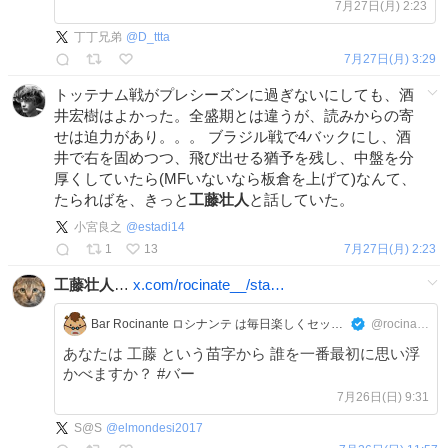
たらればを、きっと工藤壮人と話していた。
7月27日(月) 2:23
丁丁兄弟
@
D_ttta
7月27日(月) 3:29
トッテナム戦がプレシーズンに過ぎないにしても、酒
井宏樹はよかった。全盛期とは違うが、読みからの寄
せは迫力があり。。。 ブラジル戦で4バックにし、酒
井で右を固めつつ、飛び出せる猶予を残し、中盤を分
厚くしていたら(MFいないなら板倉を上げて)なんて、
たらればを、きっと
工藤壮人
と話していた。
小宮良之
@
estadi14
1
13
7月27日(月) 2:23
工藤壮人
…
x.com/rocinate__/sta…
Bar Rocinante ロシナンテ は毎日楽しくセッションをしているライブバーなんですよ！
@rocinate__
あなたは 工藤 という苗字から 誰を一番最初に思い浮
かべますか？ #バー
7月26日(日) 9:31
S@S
@
elmondesi2017