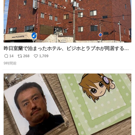
昨日室蘭で泊まったホテル、ビジホとラブホが同居する謎
形態だった。2階と3階の部屋数が異様に少ない。
14
268
1,709
返
リ
い
9時間前
信
ポ
い
数
ス
ね
ト
数
数