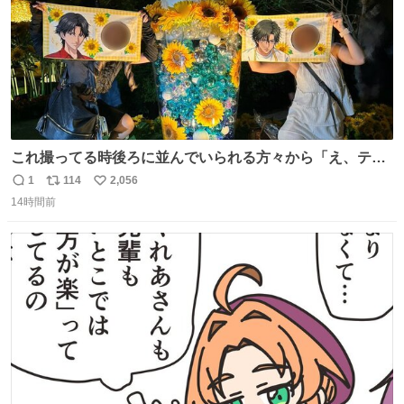
これ撮ってる時後ろに並んでいられる方々から「え、テニ
スの王子様………？」って聞こえてきて激アツ
1
114
2,056
返
リ
い
14時間前
信
ポ
い
数
ス
ね
ト
数
数