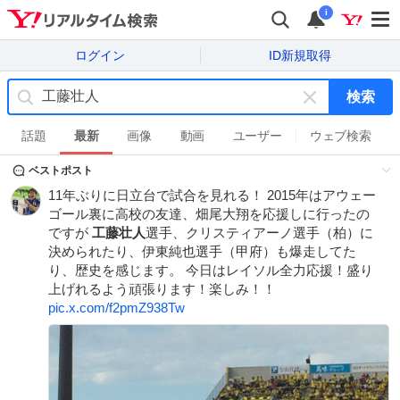
i
ログイン
ID新規取得
検索
キ
ー
話題
最新
画像
動画
ユーザー
ウェブ検索
ワ
ベストポスト
ー
ド
11年ぶりに日立台で試合を見れる！ 2015年はアウェー
を
ゴール裏に高校の友達、畑尾大翔を応援しに行ったの
消
ですが
工藤壮人
選手、クリスティアーノ選手（柏）に
す
決められたり、伊東純也選手（甲府）も爆走してた
り、歴史を感じます。 今日はレイソル全力応援！盛り
上げれるよう頑張ります！楽しみ！！
pic.x.com/f2pmZ938Tw