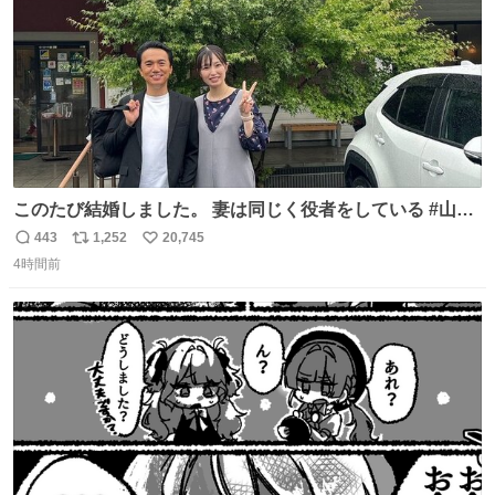
このたび結婚しました。 妻は同じく役者をしている #山下
ひかり です。 これからも一つひとつの作品に真摯に向き合
443
1,252
20,745
返
リ
い
い、役者として精進していきます。変わらず見守っていた
4時間前
信
ポ
い
だけたら嬉しいです。 写真は先日、妻の故郷へ行った時に
数
ス
ね
立ち寄った、妻のソウルフードのラーメン屋さんでの一枚
ト
数
数
🍜