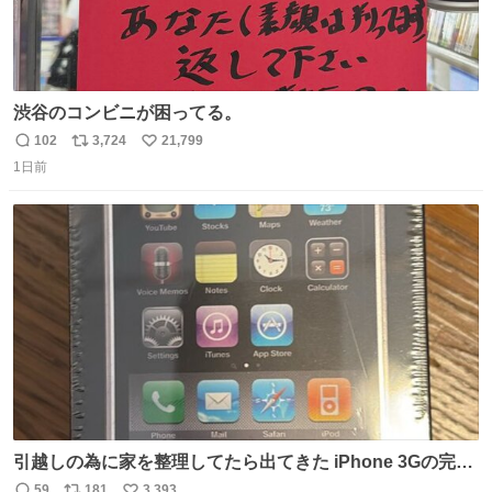
渋谷のコンビニが困ってる。
102
3,724
21,799
返
リ
い
1日前
信
ポ
い
数
ス
ね
ト
数
数
引越しの為に家を整理してたら出てきた iPhone 3Gの完全
未開封品 かなり前に楽天だかで買った多分未使用のデモ機
59
181
3,393