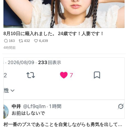
8月10日に籍入れました。 24歳です！人妻です！
163
432
6,439
返
リ
い
4時間前
信
ポ
い
数
ス
ね
ト
数
数
村一番のブスであることを自覚しながらも勇気を出して村