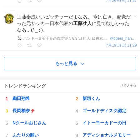
7月26日(日) 11:57
工藤泰成いいピッチャーだよなあ。 今は亡き、虎党だ
った元サッカー日本代表の
工藤壮人
に見て欲しかった
なあ…(/ _ ; )。
ハンキーヨ🐯千葉の虎党🐯7/ 8.9 vs 巨人 at 東京ドーム
@
tigers_hankiyo
7月19日(日) 11:29
もっと見る
トレンドランキング
7:40
時点
織田翔希
新垣くん
長岡柚奈
ゴールドディスク認定
Nクールおじさん
イトーヨーカドーの日
ふたりの願い
アディショナルメモリー