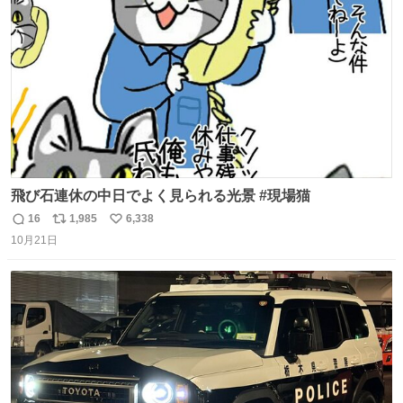
数
飛び石連休の中日でよく見られる光景 #現場猫
16
1,985
6,338
返
リ
い
10月21日
信
ポ
い
数
ス
ね
ト
数
数