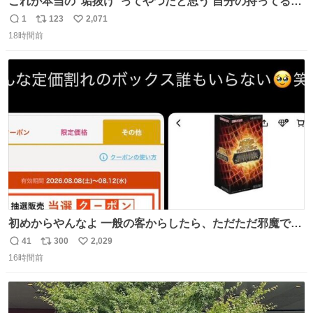
これが本当の"垢抜け"ってやつだと思う 自分の持ってるポ
テンシャルを最大限活かしてるもん 私も整形とかじゃなく
1
123
2,071
返
リ
い
て、こういう垢抜け方したい
18時間前
信
ポ
い
数
ス
ね
ト
数
数
初めからやんなよ 一般の客からしたら、ただただ邪魔でし
かないのよ
41
300
2,029
返
リ
い
16時間前
信
ポ
い
数
ス
ね
ト
数
数