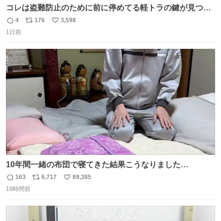
コレは盗難防止のために前に停めてる軽トラの鍵が見つか
らなくて 持ち主すら動かすことができない鉄壁のスープラ
4
176
3,598
返
リ
い
1日前
信
ポ
い
数
ス
ね
ト
数
数
10年間一緒の布団で寝てきた結果こうなりました…
163
6,717
89,385
返
リ
い
19時間前
信
ポ
い
数
ス
ね
ト
数