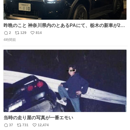
昨晩のこと 神奈川県内のとあるPAにて、栃木の新車が2
台。声をかけて撮影すると、これから熊本に行くのだとか
2
129
814
返
リ
い
4時間前
信
ポ
い
数
ス
ね
ト
数
数
当時の走り屋の写真が一番エモい
37
731
12,474
返
リ
い