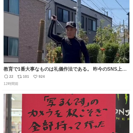
ト
数
数
教育で1番大事なものは礼儀作法である。 昨今のSNS上に
おいても、礼儀知らずが何と多い事か、投稿して削除を繰
22
101
924
返
リ
い
り返すのは、己に疾しさがある証拠を世界に発信してい
12時間前
信
ポ
い
る。アカ稼ぎの為に他者を批判するなどもってのほかであ
数
ス
ね
ると思います。
ト
数
数