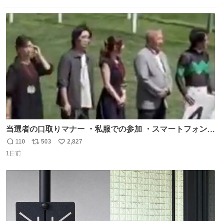
数
ス
ね
ト
数
数
当選者の口取りマナー ・私服での参加 ・スマートフォンで
の撮影 ・調教師へ自分から握手を求める行為 ・シャツをズ
110
503
2,827
返
リ
い
ボンにインしていない服装 ・ボディーバッグの着用 私も口
1日前
信
ポ
い
ドリに参加したいので、出禁になる前に繰り返し案内して
数
ス
ね
ほしい #DMMバヌーシ
ト
数
数