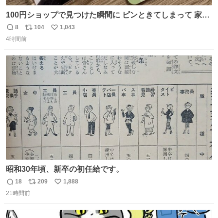
100円ショップで見つけた瞬間に ピンときてしまって 家に
あった証明写真で作ってしまったよ オリジナルキーホルダ
8
104
1,043
返
リ
い
ー
4時間前
信
ポ
い
数
ス
ね
ト
数
数
昭和30年頃、新卒の初任給です。
18
209
1,888
返
リ
い
21時間前
信
ポ
い
数
ス
ね
ト
数