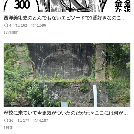
西洋美術史のとんでもないエピソードで1番好きなのこれ
モネのエピソード大体面白い #絵がみの美術史創作
4
162
1,586
返
リ
い
17時間前
信
ポ
い
数
ス
ね
ト
数
数
母校に来ていて今更気がついたのだが元々ここには何があ
ったのだろう…？_:(´ཀ`」 ∠):
26
177
4,187
返
リ
い
1日前
信
ポ
い