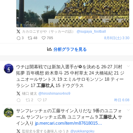
カカロニすがや（サッカーの話）
@
sugaya_football
3
48
705
8月8日(土) 3:30
分析グラフを見る
ウチは開幕戦では新加入選手が⚽️を決める 26-27 川村
拓夢 百年構想 鈴木章斗 25 中村草太 24 大橋祐紀 21 ジ
ュニオールサントス 19 エミルサロモンソン 18 ティー
ラシン 17
工藤壮人
15 ドウグラス
樋口 健太
@
hiroshimano4no9
2
17
昨日 6:08
サンフレッチェの工藤サイン入りだな 9番のユニフォ
ーム サンフレッチェ広島 ユニフォーム 9
工藤壮人
サ
イン入り
jp.mercari.com/item/m87618015…
監獄史を愛する趣味人 ゆうき
@
yukikangoku