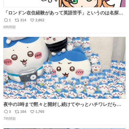
「ロンドン在住経験があって英語苦手」というのは名探偵
としては「妙だな」ってなるところなのに、小林みくるだ
1
314
2,862
返
リ
い
からスルーされている小林クオリティ。
6時間前
信
ポ
い
数
ス
ね
ト
数
数
夜中の3時まで黙々と開封し続けてやっとハチワレだらけ
くじ110ワレくらい開封おわった❣️ 自引きできなかったB賞
3
104
1,765
返
リ
い
はお譲りいただけることになってA賞は......そのうちメルカ
7時間前
信
ポ
い
リする...... 労働いってきまーす🥱
数
ス
ね