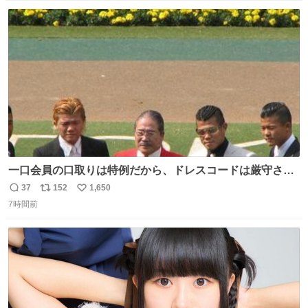
数
ス
ね
ト
数
数
一口会員の口取りは特例だから、ドレスコードは厳守させ
るべき。
37
152
1,650
返
リ
い
7時間前
信
ポ
い
数
ス
ね
ト
数
数