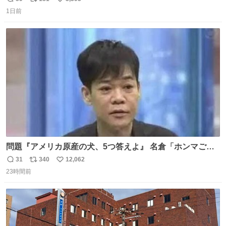
返
リ
い
で-が出るのだと思うんだよね ヤフオクで売れてない190万
1日前
信
ポ
い
があったけど初代じゃあるまいし流石にそこまではねぇ 日
数
ス
ね
本初のモデルではあるけど´д` ; #Apple #iPhone3G
ト
数
数
問題『アメリカ原産の犬、5つ答えよ』 名倉「ホンマごめ
ん。 日本」
31
340
12,062
返
リ
い
23時間前
信
ポ
い
数
ス
ね
ト
数
数