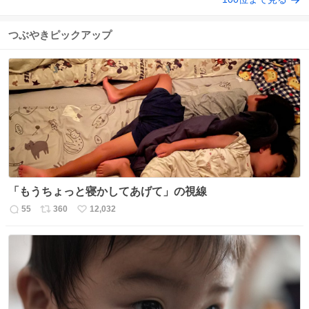
つぶやきピックアップ
「もうちょっと寝かしてあげて」の視線
55
360
12,032
返
リ
い
信
ポ
い
数
ス
ね
ト
数
数