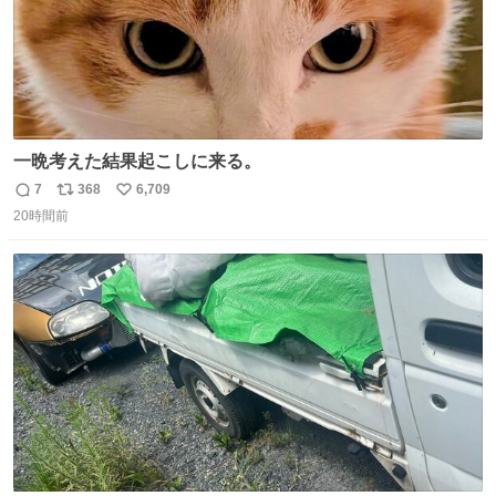
一晩考えた結果起こしに来る。
7
368
6,709
返
リ
い
20時間前
信
ポ
い
数
ス
ね
ト
数
数