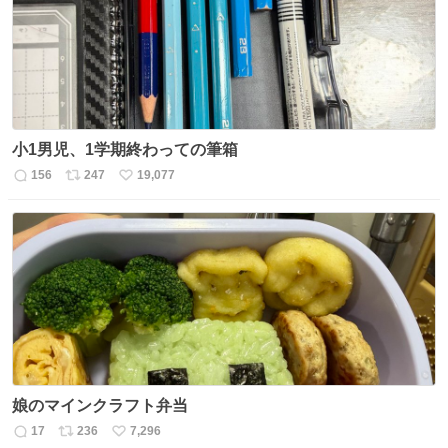
数
小1男児、1学期終わっての筆箱
156
247
19,077
返
リ
い
信
ポ
い
数
ス
ね
ト
数
数
娘のマインクラフト弁当
17
236
7,296
返
リ
い