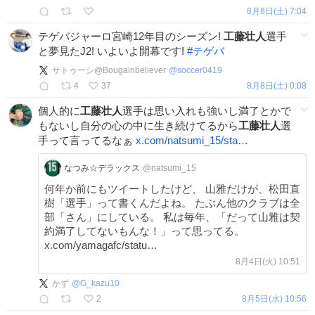
8月8日(土) 7:04
テゲバジャーロ宮崎12年目のシーズン!
工藤壮人
選手
と夢見たJ2! いよいよ開幕です!
#
テゲバ
サトゥーシ@Bougainbeliever
@
soccer0419
4
37
8月8日(土) 0:08
個人的に
工藤壮人
選手は思い入れも強いし満了とかで
もないし自分の心の中に生き続けてるから
工藤壮人
選
手って言ってるなぁ
x.com/natsumi_15/sta…
なつみ☆デラックス
@natsumi_15
何年か前にもツイートしたけど、 山雅だけが、松田直
樹「選手」って書くんだよね。 たぶん他のクラブは全
部「さん」にしている。 私は毎年、「だって山雅は契
約満了してないもんな！」って思ってる。
x.com/yamagafc/statu…
8月4日(火) 10:51
かず
@
G_kazu10
2
8月5日(水) 10:56