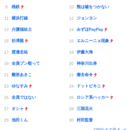
桃鉄
熊は嘘をつかない
横浜打線
ジョンヨン
介護福祉士
みずほPayPay
杉澤龍
エルニーニョ現象
渡邊圭祐
伊藤大海
全員ブン殴って
神奈川出身
雛形あきこ
撤去命令
ゆなすみ
ドットビキニ
全員ではない
ロシア系ハッカー
オシャ
三国花火
池田くん
村田監督
100位まで見る