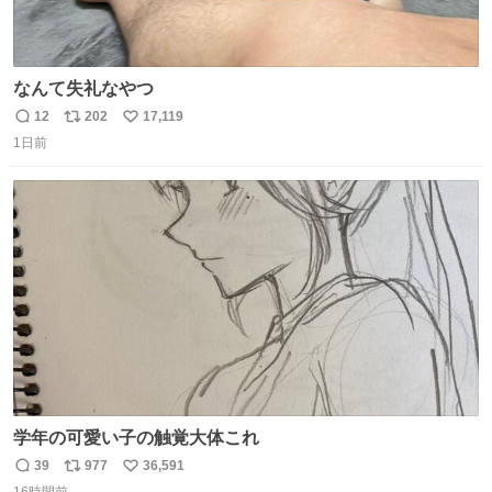
なんて失礼なやつ
12
202
17,119
返
リ
い
1日前
信
ポ
い
数
ス
ね
ト
数
数
学年の可愛い子の触覚大体これ
39
977
36,591
返
リ
い
16時間前