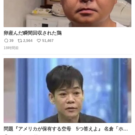
卵産んだ瞬間回収された鶏
39
2,564
51,467
返
リ
い
18時間前
信
ポ
い
数
ス
ね
ト
数
数
問題『アメリカが保有する空母 5つ答えよ』 名倉「ホン