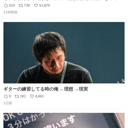
のはどういうこと？
214
730
51,870
返
リ
い
21時間前
信
ポ
い
数
ス
ね
ト
数
数
ギターの練習してる時の俺 ←理想 →現実
9
181
4,461
返
リ
い
1日前
信
ポ
い
数
ス
ね
ト
数
数