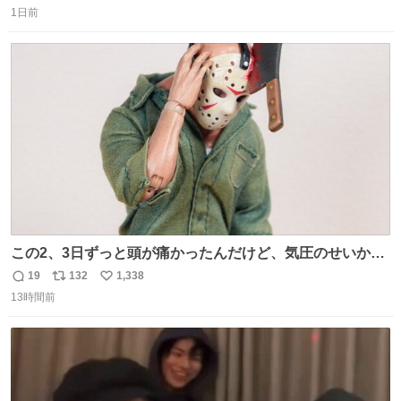
1日前
信
ポ
い
数
ス
ね
ト
数
数
この2、3日ずっと頭が痛かったんだけど、気圧のせいかし
ら…
19
132
1,338
返
リ
い
13時間前
信
ポ
い
数
ス
ね
ト
数
数