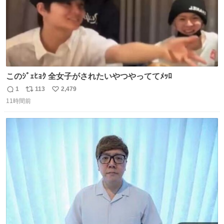
このｼﾞｪﾋｮｸ 全女子がされたいやつやっててﾒｯﾛ
1
113
2,479
返
リ
い
11時間前
信
ポ
い
数
ス
ね
ト
数
数