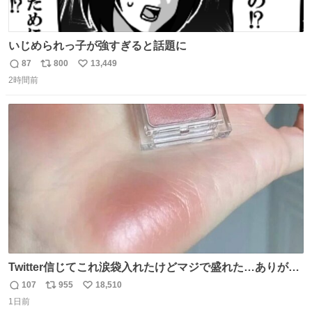
いじめられっ子が強すぎると話題に
87
800
13,449
返
リ
い
2時間前
信
ポ
い
数
ス
ね
ト
数
数
Twitter信じてこれ涙袋入れたけどマジで盛れた…ありがと
う…
107
955
18,510
返
リ
い
1日前
信
ポ
い