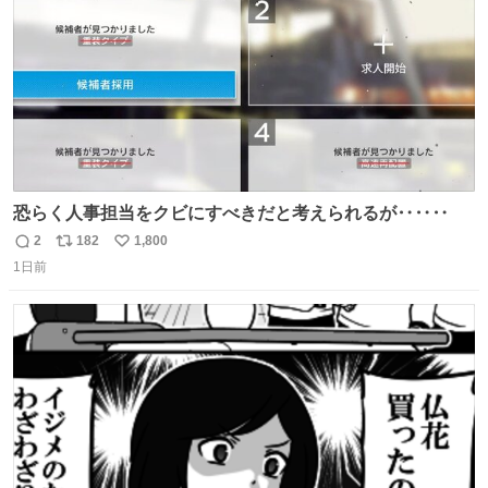
恐らく人事担当をクビにすべきだと考えられるが‥‥‥
2
182
1,800
返
リ
い
1日前
信
ポ
い
数
ス
ね
ト
数
数