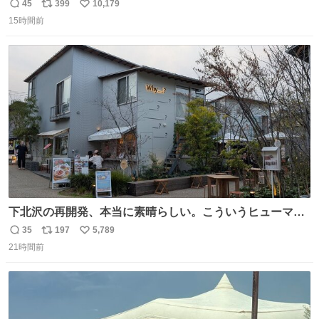
マごめん、日本」
45
399
10,179
返
リ
い
15時間前
信
ポ
い
数
ス
ね
ト
数
数
下北沢の再開発、本当に素晴らしい。こういうヒューマン
スケールの開発がいいんだよ。
35
197
5,789
返
リ
い
21時間前
信
ポ
い
数
ス
ね
ト
数
数