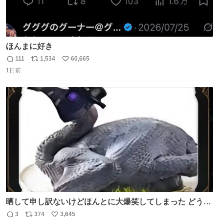
ほんまに好き
111
1,534
60,665
返
リ
い
1日前
信
ポ
い
数
ス
ね
ト
数
数
晒して申し訳ないけどほんとに大爆笑してしまった どうや
って撮るのこれwwwwwwwwwwww
3
374
3,645
返
リ
い