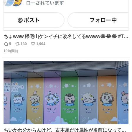
ちょwww 帰宅山ケンイチに改名してるwwww😂😂😂 #Tシ
ャツが乾くまで #松山ケンイチ
5
130
1,904
返
リ
い
10時間前
信
ポ
い
数
ス
ね
ト
数
数
ちいかわ分からんけど、古本屋だけ属性が名前になってる