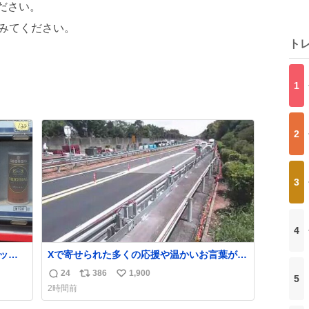
ださい。
みてください。
ト
1
2
3
4
リット
Xで寄せられた多くの応援や温かいお言葉が、
復旧作業に携わる社員の大きな励みとなって
24
386
1,900
5
返
リ
い
おります。ありがとうございます。 九州道
2時間前
信
ポ
い
数
ス
ね