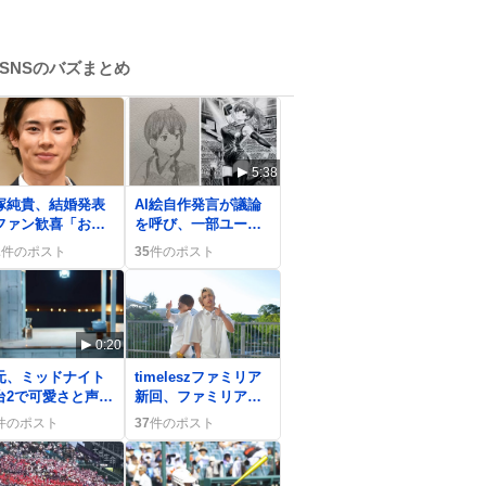
SNSのバズまとめ
5:38
塚純貴、結婚発表
AI絵自作発言が議論
ファン歓喜「おめ
を呼び、一部ユーザ
とう！」の声が続
ーから批判の声が上
2
件のポスト
35
件のポスト
 祝福の嵐
がる
0:20
0
元、ミッドナイト
timeleszファミリア
台2で可愛さと声で
新回、ファミリアチ
盛り上がり「仏で
ェンジが話題に「め
件のポスト
37
件のポスト
」称賛の声続出
っちゃ楽しみ」