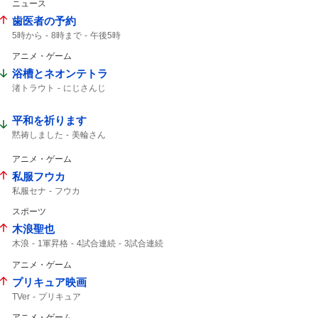
ニュース
歯医者の予約
5時から
8時まで
午後5時
アニメ・ゲーム
浴槽とネオンテトラ
渚トラウト
にじさんじ
平和を祈ります
黙祷しました
美輪さん
アニメ・ゲーム
私服フウカ
私服セナ
フウカ
スポーツ
木浪聖也
木浪
1軍昇格
4試合連続
3試合連続
アニメ・ゲーム
プリキュア映画
TVer
プリキュア
アニメ・ゲーム