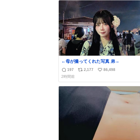
ト
数
数
←母が撮ってくれた写真 弟→
197
2,177
86,498
返
リ
い
2時間前
信
ポ
い
数
ス
ね
ト
数
数