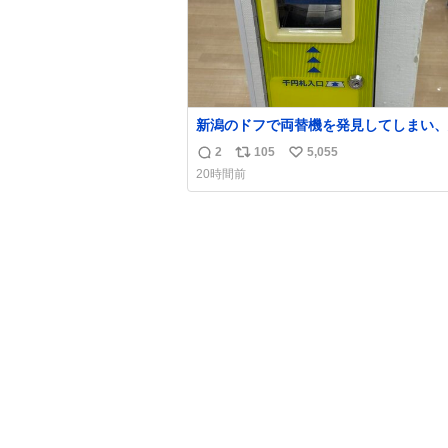
新潟のドフで両替機を発見してしまい、
ず購入してしまい大阪に発送するイベン
2
105
5,055
返
リ
い
発生
20時間前
信
ポ
い
数
ス
ね
ト
数
数