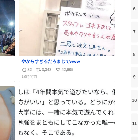
ト
数
6
数
7
8
やからすぎるだろまじでwww
82
3,343
42,605
返
リ
い
18時間前
9
信
ポ
い
数
ス
ね
ト
数
数
10
11