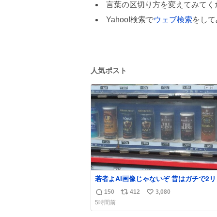
言葉の区切り方を変えてみてく
Yahoo!検索で
ウェブ検索
をして
人気ポスト
若者よAI画像じゃないぞ 昔はガチで2
ル売ってたんやでw
150
412
3,080
返
リ
い
5時間前
信
ポ
い
数
ス
ね