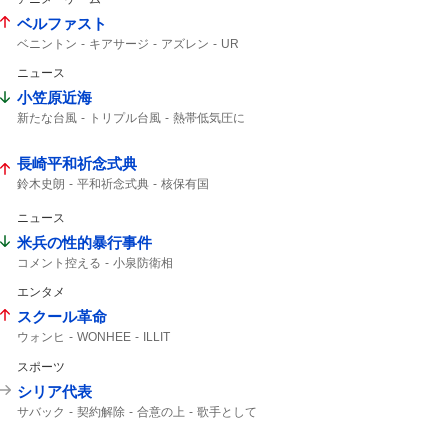
ベルファスト
ベニントン
キアサージ
アズレン
UR
ニュース
小笠原近海
新たな台風
トリプル台風
熱帯低気圧に
熱帯低気圧
24時間以内
台風15号
注意してください
長崎平和祈念式典
鈴木史朗
平和祈念式典
核保有国
核なき世界
堅持している
ニュース
米兵の性的暴行事件
コメント控える
小泉防衛相
エンタメ
スクール革命
ウォンヒ
WONHEE
ILLIT
スポーツ
シリア代表
サバック
契約解除
合意の上
歌手として
C大阪
スポニチ