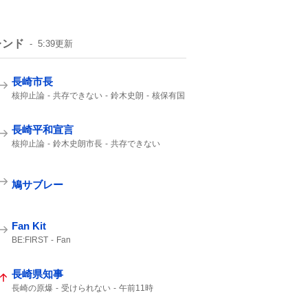
レンド
5:39
更新
長崎市長
核抑止論
共存できない
鈴木史朗
核保有国
平和宣言
非核三原則を堅持
核兵器禁止条約
非核三原則
長崎平和宣言
核抑止論
鈴木史朗市長
共存できない
核保有国
平和宣言
鳩サブレー
Fan Kit
BE:FIRST
Fan
長崎県知事
長崎の原爆
受けられない
午前11時