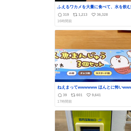
ふえるワカメを大量に食べて、水を飲む
なかは膨らむ・・・・！？ ⚠️よい子は絶対マ
319
1,213
36,328
返
リ
い
ネしないでね⚠️ #夏休みの自由研究
16時間前
信
ポ
い
数
ス
ね
ト
数
数
ねえまってwwwwww ほんとに怖いww
人魚まんじゅう買ってきたから私も永遠
39
601
9,641
返
リ
い
のちを…ぐへへ…と思いながら1つ食べ
17時間前
奥歯欠けたんだけど！！！！？？？ しかもガ
信
ポ
い
ッツリ😭 まんじゅうだよ？？？？？？ ガリッ
数
ス
ね
て言ったから何？と思って口から出した
ト
数
分の歯wwwwww セイレーンの呪い
数