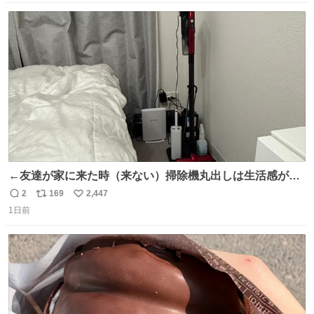
が、更に筋肉を大きくするためジム通いを開始。筋肉増量
数
ス
ね
のためおにぎり10個、ゼリー飲料3～4本、パスタと毎日4
ト
数
数
千kcalオーバーの食事を摂取し、増量したという。
←友達が家に来た時（来ない）掃除機丸出しは生活感が出
てかっこ悪いなぁ →せや
2
169
2,447
返
リ
い
1日前
信
ポ
い
数
ス
ね
ト
数
数