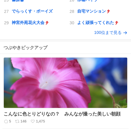
でらっくす・ボーイズ
自宅マンション
神宮外苑花火大会
よく頑張ってくれた
100位まで見る
つぶやきピックアップ
こんなに色とりどりなの？ みんなが撮った美しい朝顔
5
146
1,475
返
リ
い
信
ポ
い