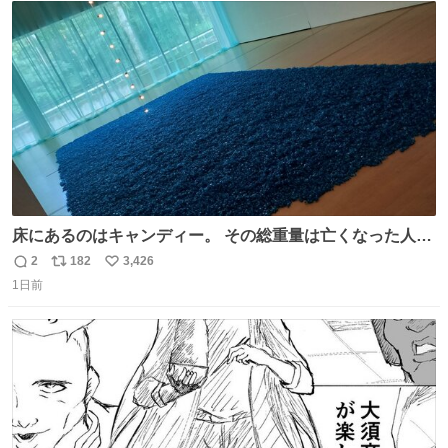
ト
数
数
床にあるのはキャンディー。 その総重量は亡くなった人と
同等の重さだそうです。 鑑賞者は一つ持ち帰れますが、亡
2
182
3,426
返
リ
い
くなった人の一部を持ち帰っているような感覚になりまし
1日前
信
ポ
い
た。 勇気を出して口に入れたら、ハッカ味😳✨ #ポーラ美
数
ス
ね
術館
ト
数
数