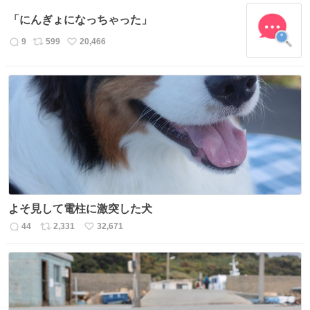
数
ス
ね
「にんぎょになっちゃった」
ト
数
数
9
599
20,466
返
リ
い
信
ポ
い
数
ス
ね
ト
数
数
よそ見して電柱に激突した犬
44
2,331
32,671
返
リ
い
信
ポ
い
数
ス
ね
ト
数
数