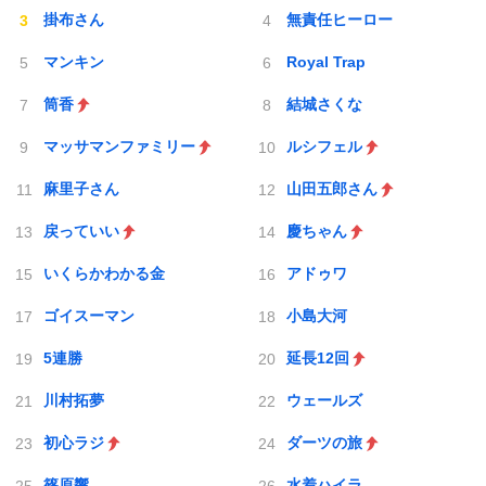
掛布さん
無責任ヒーロー
マンキン
Royal Trap
筒香
結城さくな
マッサマンファミリー
ルシフェル
麻里子さん
山田五郎さん
戻っていい
慶ちゃん
いくらかわかる金
アドゥワ
ゴイスーマン
小島大河
5連勝
延長12回
川村拓夢
ウェールズ
初心ラジ
ダーツの旅
篠原響
水着ハイラ