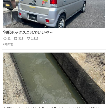
宅配ボックスこれでいいや～
11
318
1,813
返
リ
い
9時間前
信
ポ
い
数
ス
ね
ト
数
数