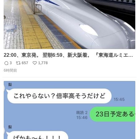
22:00、東京発。 翌朝6:59、新大阪着。 『東海道ルミエー
ルエクスプレス』が今夜、初運行！ 岐阜羽島駅で夜を越す
3
657
1,778
返
リ
い
東海道新幹線。寝台列車じゃないのに、朝まで新幹線とい
6時間前
信
ポ
い
う、なんだか特別体験😉 #TRAINTRIP #東海道ルミエール
数
ス
ね
エクスプレス
ト
数
数