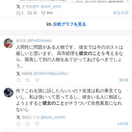
すずめ@🌻
@
szm_iroiro
1
32
960
昨日 8:55
分析グラフを見る
返信先:
@
ProfShimada
人間性に問題がある人物です。 彼女では今のポストは
厳しいと思います。 高市総理も
彼女のこと
を考えるな
ら、罷免して別の人物をあてがってあげるべきでしょ
う。
柿崎憲
@
HKN7HQ6paJStvLI
9分前
何？これを誰に話したらいいの？友達は私の事見てな
いし、私は強いって思ってるし、彼女いる人に相談し
ようとすると
彼女のこと
がチラついて全然素直になれ
ないし
発熱ピリカ
@
ikura_sushi0
14分前