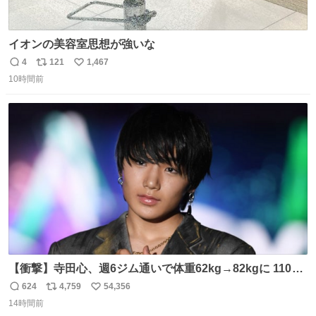
イオンの美容室思想が強いな
4
121
1,467
返
リ
い
10時間前
信
ポ
い
数
ス
ね
ト
数
数
【衝撃】寺田心、週6ジム通いで体重62kg→82kgに 110kg
のベンチプレス持ち上げる姿披露
624
4,759
54,356
返
リ
い
news.livedoor.com/article/detail… 元々自重のみだった
14時間前
信
ポ
い