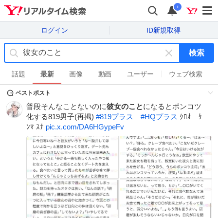
i
ログイン
ID新規取得
検索
キ
ー
話題
最新
画像
動画
ユーザー
ウェブ検索
ワ
ベストポスト
ー
ド
普段そんなことないのに
彼女のこと
になるとポンコツ
を
化する819男子(再掲)
#
819プラス
#
HQプラス
ｸﾛｵ ｹ
消
ﾝﾏ ｽﾅ
pic.x.com/DA6HGypeFv
す