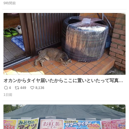
ルたこ焼きへと進化 大使館の広報課長ハインリッヒは、日
9時間前
信
ポ
い
本でたこ焼きに心奪われ、ベルリンにいたときには出店で
数
ス
ね
焼いてました👏（ええ笑顔や） #たこ焼きの日
ト
数
数
オカンからタイヤ届いたからここに置いといたって写真送
られてきたけど明らかに猫が邪魔くさそうな顔してて草
4
449
8,136
返
リ
い
1日前
信
ポ
い
数
ス
ね
ト
数
数