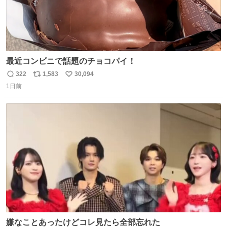
最近コンビニで話題のチョコパイ！
322
1,583
30,094
返
リ
い
1日前
信
ポ
い
数
ス
ね
ト
数
数
嫌なことあったけどコレ見たら全部忘れた