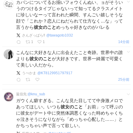
カバンについてるお揃いフォウくんぬい、ョがそうい
うのつけるタイプじゃないって知ってるクラスメイト
に珍しいなーって言われた瞬間、すんごい嬉しそうな
顔で「これか？恋人にねだられて仕方なく…な」って
言うから
彼女のこと
めっちゃ好きなのがバレる
さんざっぱら‼️
@
tawagoto1032
1
1
14分前
こんなに大好きな人に出会えたこと奇跡。世界中の誰
よりも
彼女のこと
が大好きです。世界一綺麗で可愛く
て美しい人だから。
うべかま
@
KT8129951797917
25分前
返信先:
@
knu_sub
ガウくん癖すぎる。こんな見た目してて中身激メロで
あってほしい。いつも
彼女のこと
「お前」って呼ぶの
に彼女がデート中に突然体調悪くなった時めちゃくち
ゃ泣きそうになりながら「めっちゃ心配した……」と
かちっちゃい声で言って欲しい。