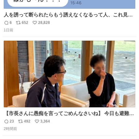
人を誘って断られたらもう誘えなくなるって人、これ見て
元気出してほしい
6
652
28,828
返
リ
い
1日前
信
ポ
い
数
ス
ね
ト
数
数
【市長さんに愚痴を言ってごめんなさいね】 今日も避難所
を回り、皆さんのお話を伺いました。 少し辛そうな表情を
23
492
3,364
返
リ
い
されていた高齢の女性に、「どうぞ遠慮なく、何でも話し
2時間前
信
ポ
い
てください」と声をかけました。
数
ス
ね