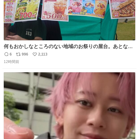
何もおかしなところのない地域のお祭りの屋台。あとなん
か割と聞き馴染みのあるBGMが流れてます #関広見まつり
6
996
2,113
返
リ
い
#関広見まつり2026
12時間前
信
ポ
い
数
ス
ね
ト
数
数