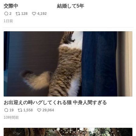
交際中 結婚して5年
2
128
4,192
返
リ
い
1日前
信
ポ
い
数
ス
ね
ト
数
数
お出迎えの時ハグしてくれる猫 中身人間すぎる
19
1,558
29,064
返
リ
い
10時間前
信
ポ
い
数
ス
ね
ト
数