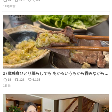
14
226
2,341
返
リ
い
11時間前
信
ポ
い
数
ス
ね
ト
数
数
27歳独身ひとり暮らしでも あかるいうちから呑みながらキ
ッチンでひとり焼肉できてしあわせだもん՞ o̴̶̷̥ ̫ o̴̶̷̥ ՞
15
128
6,125
返
リ
い
1日前
信
ポ
い
数
ス
ね
ト
数
数