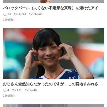
バロックパール（丸くない不定形な真珠）を溶けたアイス
や飴玉、雲、アヒルに見立ててジュエリーデザイナー、
13
3,903
26,645
返
リ
い
Ben Choi 蔡俊文さんの作品。
13時間前
信
ポ
い
instagram.com/bcjoaillerie/
数
ス
ね
ト
数
数
おじさん全然知らなかったのですが、この宮地すみれさん
（日向坂46）はマリサポだったのですね。 カメラ目線でに
4
121
1,246
返
リ
い
っこりしていただいたので撮影したものの、全然誰だか知
23時間前
信
ポ
い
りませんでした。 マリサポらしいのでこれからは名前覚え
数
ス
ね
ます！！