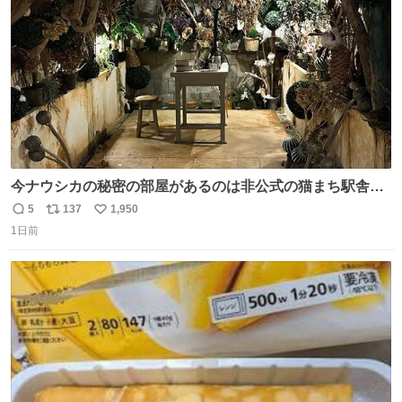
数
今ナウシカの秘密の部屋があるのは非公式の猫まち駅舎だ
けだもんね。本物が欲しいね
5
137
1,950
返
リ
い
1日前
信
ポ
い
数
ス
ね
ト
数
数