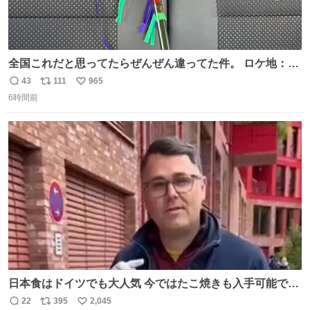
全国これだと思ってたらぜんぜん違ってた件。 ロケ地：広
島
43
111
965
返
リ
い
6時間前
信
ポ
い
数
ス
ね
ト
数
数
日本食はドイツでも大人気 今ではたこ焼きも入手可能です
が、🥑や🌽、ウィンナーや枝豆などが入っているオリジナ
22
395
2,045
返
リ
い