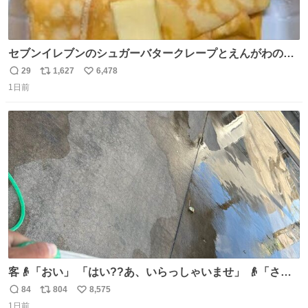
セブンイレブンのシュガーバタークレープとえんがわの寿
司を探している人へ！ シュガーバタークレープは目黒、品
29
1,627
6,478
返
リ
い
川、蒲田、渋谷、川崎、横浜、鶴見、九州の一部エリア限
1日前
信
ポ
い
定商品で8月5日に発注が終了したため店舗に置いてあると
数
ス
ね
ころ少ないですが見つけたら即買いです🤩❣️
ト
数
数
客👴「おい」 「はい??あ、いらっしゃいませ」 👴「さっ
きからずっと水出しっぱなしでもったいないだろ」 「静電
84
804
8,575
返
リ
い
気を逃がし、熱くなった地面の温度を下げ、引火事故の防
1日前