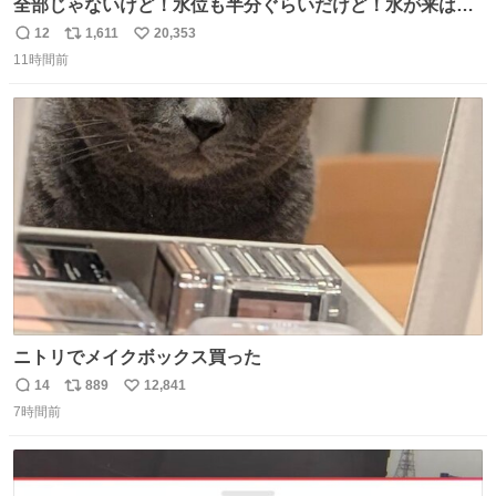
全部じゃないけど！水位も半分ぐらいだけど！水が来はじ
めたよ！！！ 作業してくれた方々ありがとーーー
12
1,611
20,353
返
リ
い
ー！！！！！！！！！！！！！！！！！！！！！！！！！
11時間前
信
ポ
い
！
数
ス
ね
ト
数
数
ニトリでメイクボックス買った
14
889
12,841
返
リ
い
7時間前
信
ポ
い
数
ス
ね
ト
数
数