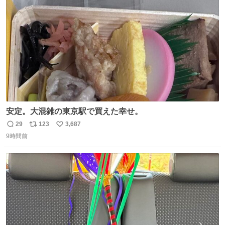
ト
数
数
安定。大混雑の東京駅で買えた幸せ。
29
123
3,687
返
リ
い
9時間前
信
ポ
い
数
ス
ね
ト
数
数