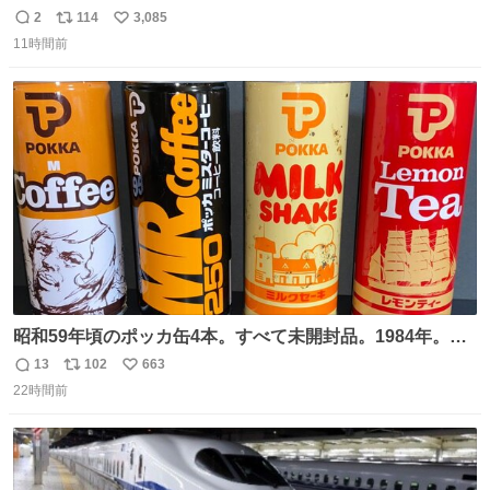
2
114
3,085
返
リ
い
11時間前
信
ポ
い
数
ス
ね
ト
数
数
昭和59年頃のポッカ缶4本。すべて未開封品。1984年。P
マーク。昭和レトロ！
13
102
663
返
リ
い
22時間前
信
ポ
い
数
ス
ね
ト
数
数