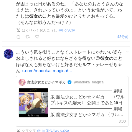
が固まった日があるのね。 「あなたのおとうさんのな
まえは、きれいっていうのよ」という女性がいて、わ
たしは
彼女のこと
も最愛のひとりだとおもってる。
（そんなに戦うんだっけ？）
はくりゃくおんこうし
@
HolyCry
43分前
こういう気を衒うことなくストレートにかわいい姿を
お出しされると好きにならざるを得ない😌
彼女のこと
ほぼなんも知らないけど好きだセルマ・テレーゼちゃ
ん
x.com/madoka_magica/…
魔法少女まどか☆マギカ
@madoka_magica
━━━━━━━━━━━━━━ 劇場
版 魔法少女まどか☆マギカ 〈ワル
プルギスの廻天〉 公開まであと𝟐𝟎日
━━━━━━━━━━━━━━ 劇場
版 魔法少女まどか☆マギカ 〈ワルプ
ルギスの廻天〉 8月28日（金）公開 #
3:00
まどかマギカ
シマシマ
@
jfjm3PL4wdfqZKp