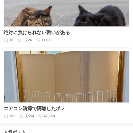
絶対に負けられない戦いがある
38
1,726
11,073
返
リ
い
信
ポ
い
数
ス
ね
ト
数
数
エアコン清掃で隔離したポメ
189
3,554
47,668
返
リ
い
信
ポ
い
数
ス
ね
人気ポスト