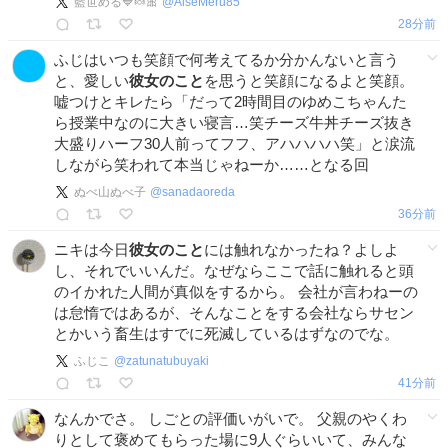
藍世める💙🍬🎀
@
AiseMeru85
28分前
ふじはいつも笑顔で何考えてるか分かんないと言う
と、愛しい
彼女のこと
を思うと笑顔になるよと笑顔。
嘘つけとキレたら「だって2時間目のゆめこちゃんた
ら授業中なのに大きい寝言…笑チーズ牛丼チーズ抜き
大盛りハーフ30人前ってフフ、アハハハハ笑」と涙流
しながら笑われて本当じゃねーか……となる回
ぬべ山ぬべ子
@
sanadaoreda
36分前
ニキは今日
彼女のこと
には触れなかったね？よしよ
し、それでいいんだ。なぜならここで話に触れると頭
のイかれた人間が真似をするから。 会社が言わねーの
は怠惰ではあるが、そんなことをする会社ならサセン
とかいう畜生はすでに死滅しているはずなのでな。
ふじこ
@
zatunatubuyaki
41分前
なんかでさ。 しごとの評価いがいで。 父親のやくわ
りとして褒めてもらった場に9人ぐらいいて、みんな