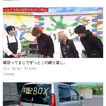
ト
数
数
就活ってまじでずっとこの繰り返し。
1
111
4,341
返
リ
い
12時間前
信
ポ
い
数
ス
ね
ト
数
数