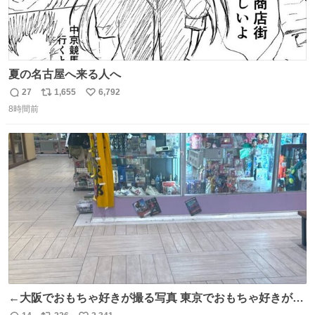
夏の名古屋へ来る人へ
27
1,655
6,792
返
リ
い
8時間前
信
ポ
い
数
ス
ね
ト
数
数
←大阪でおもちゃ好きが撮る写真 東京でおもちゃ好きが撮
る写真→