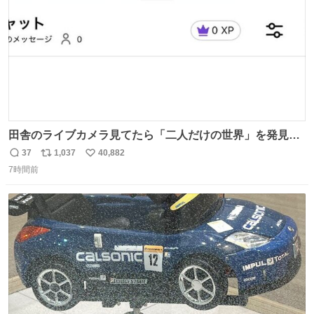
田舎のライブカメラ見てたら「二人だけの世界」を発見し
た
37
1,037
40,882
返
リ
い
7時間前
信
ポ
い
数
ス
ね
ト
数
数