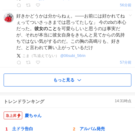
56分前
好きかどうかは分からねぇ。——お前には好かれてね
ぇってついさっきまでは思ってたしな」 今のzbの本心
だった。
彼女のこと
を可愛らしいと思うのは事実だ
が、それが本当に彼女自身をきちんと見てからの気持
ちではない気がするのだ。この胸の高鳴りも、好き
だ、と言われて舞い上がっているだけ
こま（TL追えてない）
@
06subi_56rin
57分前
もっと見る
トレンドランキング
14:31
時点
慶ちゃん
土ドラ告白
アルバム発売