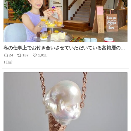
私の仕事上でお付き合いさせていただいている富裕層の社
長さん達は、こんな事しない。 こんな自慢は一切しない
24
187
1,011
返
リ
い
し、なんなら表に出てこない。 自分に自信がない半端モン
1日前
信
ポ
い
はブランドで自分を飾りキラキラ自慢をする。 #折田楓
数
ス
ね
#merchu
ト
数
数