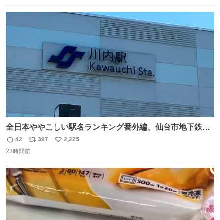
数
ス
ね
ト
数
数
全日本ややこしい駅名ランキング番外編、仙台市地下鉄川
内駅
42
397
2,225
返
リ
い
23時間前
信
ポ
い
数
ス
ね
ト
数
数