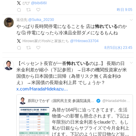
びび
@
bibi6l6l
昨日 9:05
返信先:
@
Suika_20230
やっぱり長時間停電になることを 店は
怖れている
のか
な🤔 停電になったら冷凍品全部ダメになるもんね
Hirowo家のYoshiと家族たち
@
YHirowo33704
8月5日(水) 23:45
【ベッセント長官が一番
怖れている
のは..】 長期の日
米金利差が縮小（下記参照） →日本の機関投資家が米
国債から日本国債に回帰（為替リスク無く高金利ゆ
え） →米国債の長期金利上昇 でしょうか？
x.com/HaradaHidekazu…
原田ひでかず（国民民主党 参議院議員）【公式】
@HaradaHidekazu_
為替が164円に迫ってきてます。生活
物価への影響も懸念されます。下記は
年限別の日米金利差をclaudeで。もし
私が日銀ならサプライズで今月金利上
げます。下記のように翌日物など短期