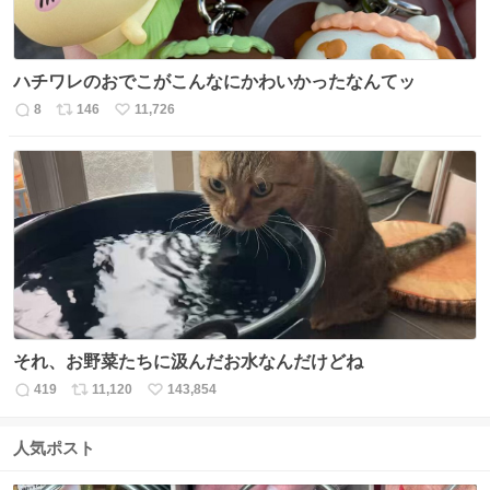
ハチワレのおでこがこんなにかわいかったなんてッ
8
146
11,726
返
リ
い
信
ポ
い
数
ス
ね
ト
数
数
それ、お野菜たちに汲んだお水なんだけどね
419
11,120
143,854
返
リ
い
信
ポ
い
数
ス
ね
人気ポスト
ト
数