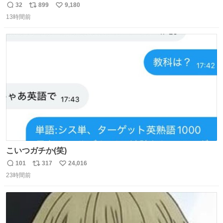
能性を作り出してからのスタート！！ 遅くなって申し訳な
32
899
9,180
返
リ
い
い🙏 エントリーナンバーは「GO!無策!」でかなり覚えやす
13時間前
信
ポ
い
い！応援をお願いすることになりそう！！
数
ス
ね
ト
数
数
こいつガチか(笑)
101
317
24,016
返
リ
い
23時間前
信
ポ
い
数
ス
ね
ト
数
数