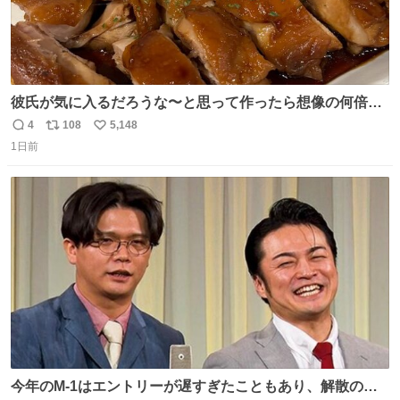
彼氏が気に入るだろうな〜と思って作ったら想像の何倍も
美味しい美味しい言ってくれて嬉しい
4
108
5,148
返
リ
い
1日前
信
ポ
い
数
ス
ね
ト
数
数
今年のM-1はエントリーが遅すぎたこともあり、解散の可