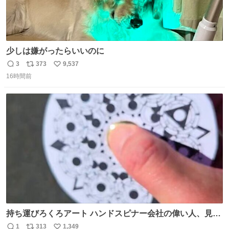
少しは嫌がったらいいのに
3
373
9,537
返
リ
い
16時間前
信
ポ
い
数
ス
ね
ト
数
数
持ち運びろくろアート ハンドスピナー会社の偉い人、見て
ください。
1
313
1,349