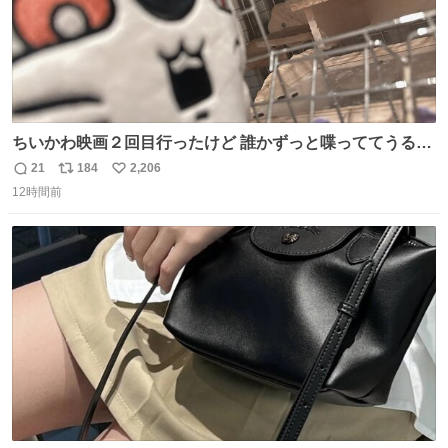
ちいかわ映画２回目行ったけど 誰かずっと喋っててうるさ
かった 許せねえ
21
184
2,206
返
リ
い
12時間前
信
ポ
い
数
ス
ね
ト
数
数