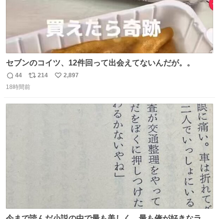
セブンのコイツ、12件回って出会えてないんだが。。
44
214
2,897
返
リ
い
18時間前
信
ポ
い
数
ス
ね
ト
数
数
今まで読んだ小説の中で最も美しく、最も俺が好きなラス