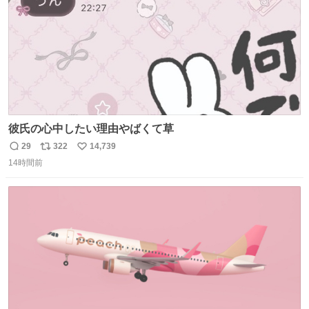
彼氏の心中したい理由やばくて草
29
322
14,739
返
リ
い
14時間前
信
ポ
い
数
ス
ね
ト
数
数