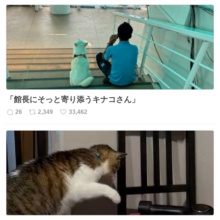
「館長にそっと寄り添うキナコさん」
26
2,349
33,462
返
リ
い
信
ポ
い
数
ス
ね
ト
数
数