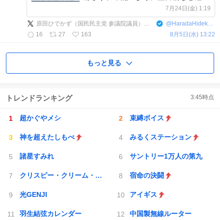
金利の日米差の開きも、様々な経路で
7月24日(金) 1:19
為替を通じて生活物価に影響しますの
原田ひでかず（国民民主党 参議院議員）【公式】
@
HaradaHidekazu_
で。
16
27
163
8月5日(水) 13:22
もっと見る
トレンドランキング
3:45
時点
超かぐやメシ
束縛ボイス
神を超えたしもべ
みるくステーション
諸星すみれ
サントリー1万人の第九
クリスピー・クリーム・ドーナツ
宿命の決闘
光GENJI
アイギス
羽生結弦カレンダー
中国製無線ルーター