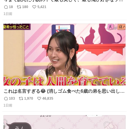
トシーン
18
180
5,421
返
リ
い
1日前
信
ポ
い
数
ス
ね
ト
数
数
これは名言すぎる😂 (消しゴム食べた6歳の弟を思い出しな
がら)
103
1,970
46,835
返
リ
い
1日前
信
ポ
い
数
ス
ね
ト
数
数