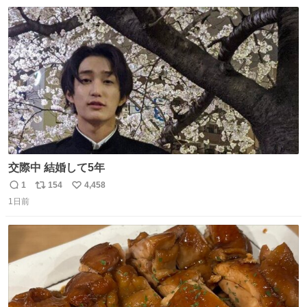
数
ス
ね
ト
数
数
交際中 結婚して5年
1
154
4,458
返
リ
い
1日前
信
ポ
い
数
ス
ね
ト
数
数