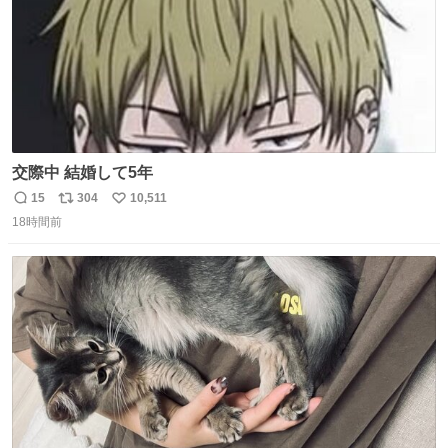
交際中 結婚して5年
15
304
10,511
返
リ
い
18時間前
信
ポ
い
数
ス
ね
ト
数
数