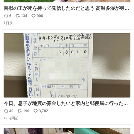
百獣の王が死を持って発信したのだと思う 高温多湿が尋常
でない日本の夏 どうか早急に飼育の環境を見直して 動物の
6
134
906
返
リ
い
命を護ってください…と 治療中のライオンが助かりますよ
1日前
信
ポ
い
うに すべての動物の命が護られますように 2026.7.3📷多摩
数
ス
ね
動物公園にて 残念ながら個体の識別は出来ません
ト
数
数
今日、息子が地震の募金したいと家内と郵便局に行ったみ
たいです。おもちゃとか買う選択肢もあったと思うけど、
40
190
3,782
返
リ
い
自分で貯めてた2万円を役に立てて欲しい、みんなも元気
17時間前
信
ポ
い
になって欲しいと。家内も一緒に募金したので、自分も何
数
ス
ね
かできたらなぁと思いました。
ト
数