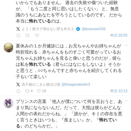
いからでもありません。 過去の失敗や傷ついた経験
が、 「もう二度と同じ思いはしたくない」 と、無意
識のうちにあなたを守ろうとしているのです。 だから
本当に
怖れている
のは、
よう｜努力で壊せない壁を外す人
@
purposei168
昨日 20:55
夏休みの１か月健診には，お兄ちゃんやお姉ちゃんが
時折現れる．赤ちゃんをものすごく可愛がっているお
兄ちゃんお姉ちゃんを見ると偉いと思うのだが，彼ら
は私を
怖れている
（君らにはなにもしないよ）そうか
と思うと，○○ちゃんですと赤ちゃんを紹介してくれる
子もいて楽しい
高千穂のこきん😷文け医
@
hiraganakokin3
4
18
昨日 10:12
プリンスの言葉 「他人が僕について何を言おうと、あ
まり気にならないんだ。だって、大抵は彼らがどんな
人間かの表れだからね。」 「誰かが、キミの存在を悪
く言うときはいつも、『羨ましい』か、『
怖れてい
る
』のどちらかだ。」