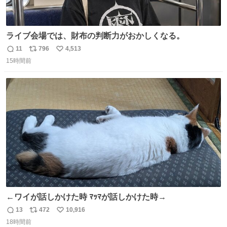
ライブ会場では、財布の判断力がおかしくなる。
11
796
4,513
返
リ
い
15時間前
信
ポ
い
数
ス
ね
ト
数
数
←ワイが話しかけた時 ﾏｯﾏが話しかけた時→
13
472
10,916
返
リ
い
18時間前
信
ポ
い