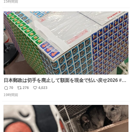
15時間前
信
ポ
い
数
ス
ね
ト
数
数
日本郵政は切手を廃止して額面を現金で払い戻せ2026 #日
本郵政 @JapanPostHD_PR
70
276
4,023
返
リ
い
19時間前
信
ポ
い
数
ス
ね
ト
数
数