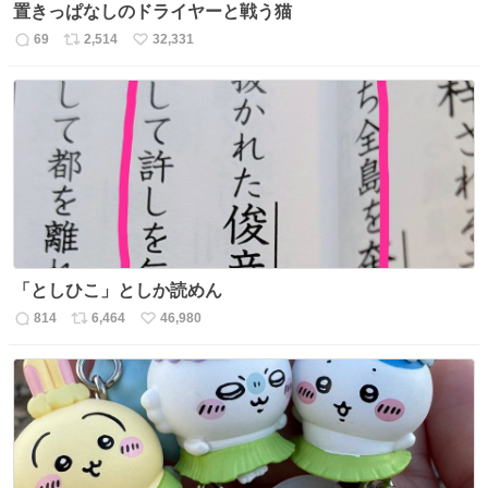
置きっぱなしのドライヤーと戦う猫
69
2,514
32,331
返
リ
い
信
ポ
い
数
ス
ね
ト
数
数
「としひこ」としか読めん
814
6,464
46,980
返
リ
い
信
ポ
い
数
ス
ね
ト
数
数