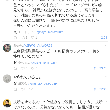
色々とバッシングされた ジャニーズやフジテレビの会
見ですら、 質問から逃げなかったのに...。 高市早苗っ
て、対話そのものを 酷く
怖れている
感じがします。
偉い人間には媚びて、 部下や野党には鬼の形相しか
出来ないんだと思います。
モラトリアム
@
haya_moratorium
3
1
2:03
返信先:
@
t2PrW6hArJWQR5S
広島原爆慰霊祭のスピーチも 防弾ガラスの中。 何を
怖れている
のだ？
金ちゃん
@
KBtzddk5Iq1QehU
1
7
昨日 23:45
✎
怖れている
こと
瞬透🫠
@
shunskHANGOVER
昨日 22:45
決断を止める人生の仕組みをご説明しましょう。 決断
できないのは、 勇気がないからでも、 情報が足りな