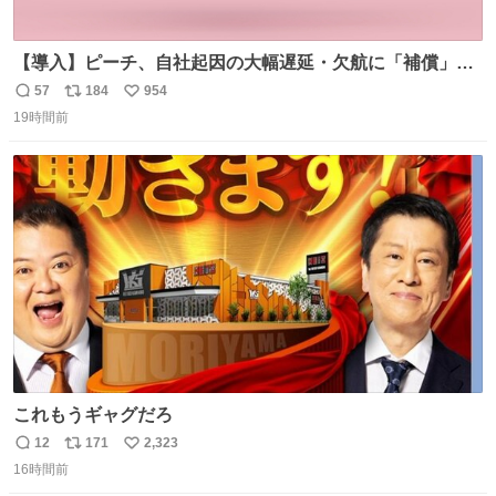
【導入】ピーチ、自社起因の大幅遅延・欠航に「補償」開
始へ news.livedoor.com/article/detail… 同社に起因する理
57
184
954
返
リ
い
由によって大幅遅延や欠航が発生した場合、乗客が負担し
19時間前
信
ポ
い
た宿泊費や交通費を、領収書の事後申請に基づき、国内線
数
ス
ね
は1人あたり上限1万円、国際線は上限2万円まで支払う。
ト
数
数
これもうギャグだろ
12
171
2,323
返
リ
い
16時間前
信
ポ
い