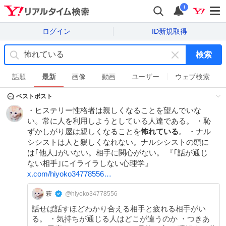
i
ログイン
ID新規取得
検索
キ
ー
話題
最新
画像
動画
ユーザー
ウェブ検索
ワ
ベストポスト
ー
ド
・ヒステリー性格者は親しくなることを望んでいな
を
い。常に人を利用しようとしている人達である。 ・恥
消
ずかしがり屋は親しくなることを
怖れている
。 ・ナル
す
シシストは人と親しくなれない。ナルシシストの頭に
は｢他人｣がいない。相手に関心がない。 『｢話が通じ
ない相手｣にイライラしない心理学』
x.com/hiyoko34778556…
萩
@hiyoko34778556
話せば話すほどわかり合える相手と疲れる相手がい
る。 ・気持ちが通じる人はどこが違うのか ・つきあ