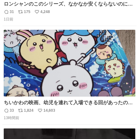
ロンシャンのこのシリーズ、なかなか安くならないのにセ
ール価格になってる🖤✨レザーなのが反則級にかわいい。
31
175
4,248
返
リ
い
持ってるだけでコーデが格上げされる。
1日前
信
ポ
い
数
ス
ね
ト
数
数
ちいかわの映画、幼児を連れて入場できる回があったので
子どもを連れて観てきたんですけど、セイレーンの登場シ
33
1,824
14,603
返
リ
い
ーンで場内のベビーが一斉に泣き出してたのがとてもよい
13時間前
信
ポ
い
映画体験でした。
数
ス
ね
ト
数