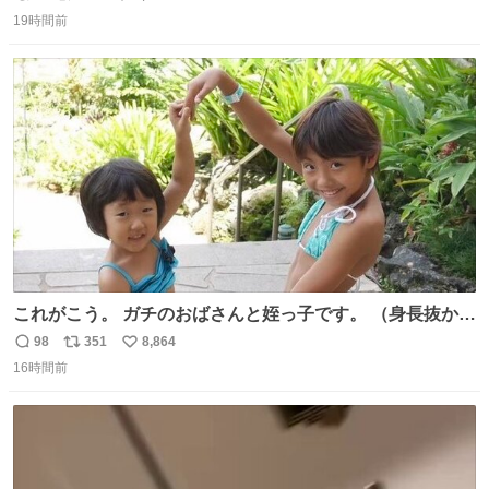
返
リ
い
19時間前
信
ポ
い
数
ス
ね
ト
数
数
これがこう。 ガチのおばさんと姪っ子です。 （身長抜かさ
れててしぬ笑） #ヤツルギ12 #家族でヒロイン
98
351
8,864
返
リ
い
16時間前
信
ポ
い
数
ス
ね
ト
数
数