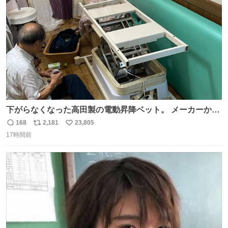
数
下がらなくなった高田製の電動昇降ベット。 メーカーから
は、完全に見放されたんですが、 見事に85歳の父が治しま
168
2,181
23,805
返
リ
い
した。 うちの父は、トヨタカローラのボディをオート生産
17時間前
信
ポ
い
する、工業ロボットの製作者なんですが、 父が電動ベット
数
ス
ね
の配線をハンダで修理している横で、
ト
数
数