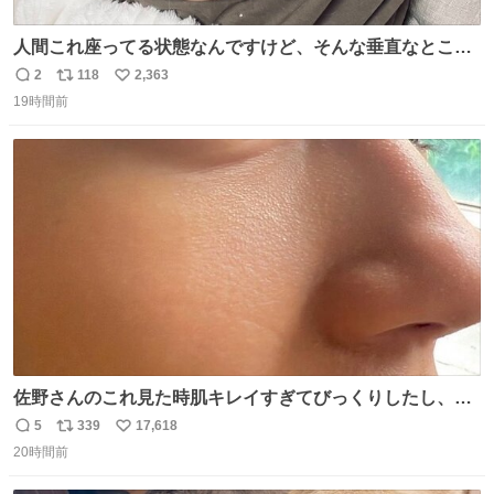
人間これ座ってる状態なんですけど、そんな垂直なところ
でいきなり天地無用のごろんをかますのは、それは、あま
2
118
2,363
返
リ
い
りに人間を信用しすぎではないか、、、？？？
19時間前
信
ポ
い
数
ス
ね
ト
数
数
佐野さんのこれ見た時肌キレイすぎてびっくりしたし、や
はりアイドルって体型･肌管理すごすぎる
5
339
17,618
返
リ
い
20時間前
信
ポ
い
数
ス
ね