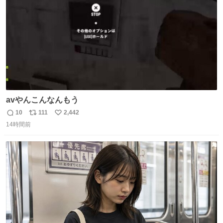
数
avやんこんなんもう
10
111
2,442
返
リ
い
14時間前
信
ポ
い
数
ス
ね
ト
数
数