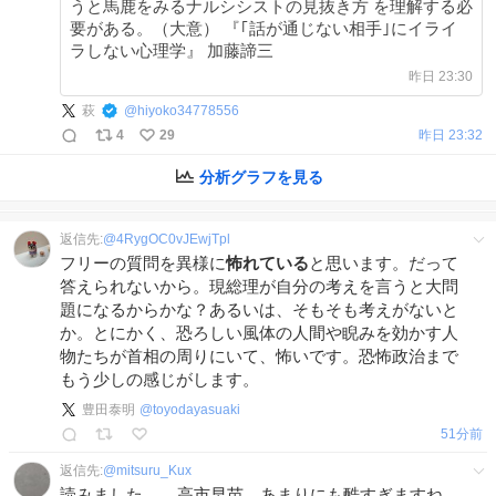
うと馬鹿をみるナルシシストの見抜き方 を理解する必
要がある。（大意） 『｢話が通じない相手｣にイライ
ラしない心理学』 加藤諦三
昨日 23:30
萩
@
hiyoko34778556
4
29
昨日 23:32
分析グラフを見る
返信先:
@
4RygOC0vJEwjTpl
フリーの質問を異様に
怖れている
と思います。だって
答えられないから。現総理が自分の考えを言うと大問
題になるからかな？あるいは、そもそも考えがないと
か。とにかく、恐ろしい風体の人間や睨みを効かす人
物たちが首相の周りにいて、怖いです。恐怖政治まで
もう少しの感じがします。
豊田泰明
@
toyodayasuaki
51分前
返信先:
@
mitsuru_Kux
読みました。 ...高市早苗、あまりにも酷すぎますね。