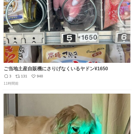
数
ご当地土産自販機にさりげなくいるヤドン¥1650
3
131
940
返
リ
い
11時間前
信
ポ
い
数
ス
ね
ト
数
数