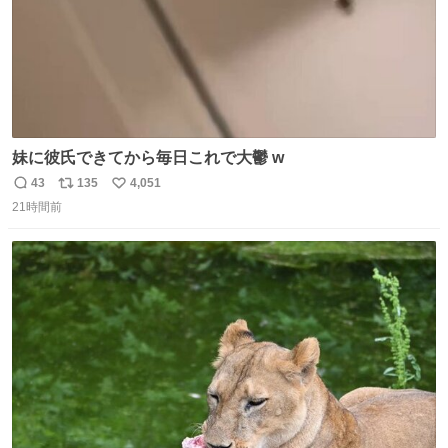
妹に彼氏できてから毎日これで大鬱 w
43
135
4,051
返
リ
い
21時間前
信
ポ
い
数
ス
ね
ト
数
数