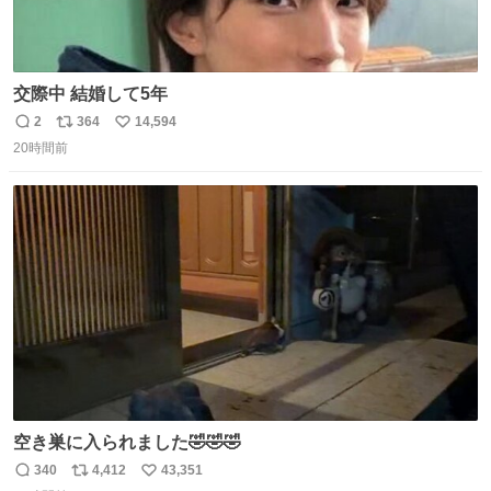
交際中 結婚して5年
2
364
14,594
返
リ
い
20時間前
信
ポ
い
数
ス
ね
ト
数
数
空き巣に入られました🤣🤣🤣
340
4,412
43,351
返
リ
い