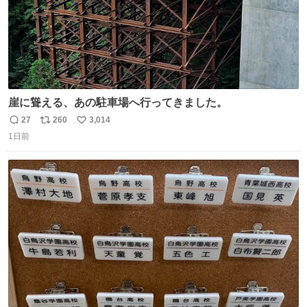
崖に聳える、あの駐車場へ行ってきました。
27
260
3,014
返
リ
い
1日前
信
ポ
い
数
ス
ね
ト
数
数