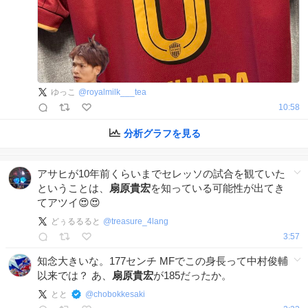
ゆっこ
@
royalmilk___tea
10:58
分析グラフを見る
アサヒが10年前くらいまでセレッソの試合を観ていた
ということは、
扇原貴宏
を知っている可能性が出てき
てアツイ😍😍
どぅるるると
@
treasure_4lang
3:57
知念大きいな。177センチ MFでこの身長って中村俊輔
以来では？ あ、
扇原貴宏
が185だったか。
とと
@
chobokkesaki