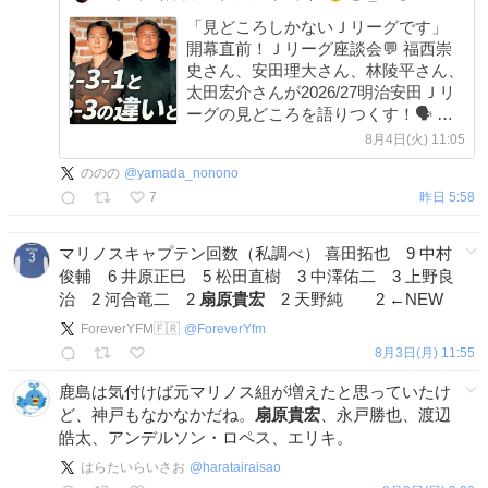
「見どころしかないＪリーグです」
開幕直前！Ｊリーグ座談会💬 福西崇
史さん、安田理大さん、林陵平さん、
太田宏介さんが2026/27明治安田Ｊリ
ーグの見どころを語りつくす！🗣️ 視
聴はこちらから⏬
8月4日(火) 11:05
youtu.be/o6AZcnJs7_Y #Ｊリーグ新開
ののの
@
yamada_nonono
幕 #ここから世界だ
7
昨日 5:58
マリノスキャプテン回数（私調べ） 喜田拓也 9 中村
俊輔 6 井原正巳 5 松田直樹 3 中澤佑二 3 上野良
治 2 河合竜二 2
扇原貴宏
2 天野純 2 ←NEW
ForeverYFM🇫🇷
@
ForeverYfm
8月3日(月) 11:55
鹿島は気付けば元マリノス組が増えたと思っていたけ
ど、神戸もなかなかだね。
扇原貴宏
、永戸勝也、渡辺
皓太、アンデルソン・ロペス、エリキ。
はらたいらいさお
@
haratairaisao