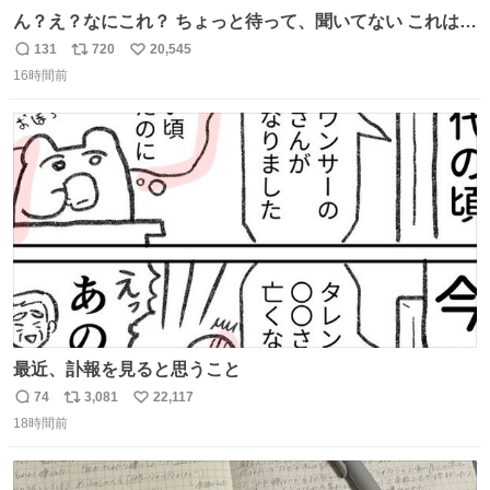
ん？え？なにこれ？ ちょっと待って、聞いてない これは販
売されているのもですか？
131
720
20,545
返
リ
い
16時間前
信
ポ
い
数
ス
ね
ト
数
数
最近、訃報を見ると思うこと
74
3,081
22,117
返
リ
い
18時間前
信
ポ
い
数
ス
ね
ト
数