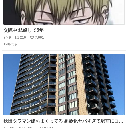
交際中 結婚して5年
9
210
7,001
返
リ
い
12時間前
信
ポ
い
数
ス
ね
ト
数
数
秋田タワマン建ちまくってる 高齢化ヤバすぎて駅前にコン
パクトシティつくって高齢者を住ませる考えらしい 病院も