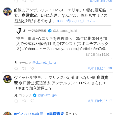
8月2日(日) 0:06
前線にアンデルソン・ロペス、エリキ。中盤に渡辺皓
太、
扇原貴宏
。DFに永戸。なんだよ、俺たちマリノス
🇫🇷と対戦するのかよ。
x.com/jleague_iseki/…
Jリーグ移籍情報
@JLeague_Iseki
神戸 町田FWエリキを再獲得へ 25年に期限付き加
入で公式戦39試合11得点4アシスト(スポニチアネック
ス) #Yahooニュース news.yahoo.co.jp/articles/ea7e0…
8月1日(土) 15:01
そーにゃ
@
okamoto_keita
8月1日(土) 15:30
ヴィッセル神戸、元マリノス化が止まらない😂
扇原貴
宏
永戸勝也 渡辺皓太 アンデルソン・ロペス さらにエ
リキまで加入濃厚…？
ゴラッソ
@
golazo_jpn
8月1日(土) 15:17
#
ヴィッセル神戸
#
扇原貴宏
見たい