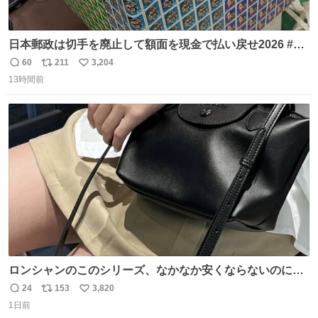
日本郵政は切手を廃止して額面を現金で払い戻せ2026 #日
本郵政 @JapanPostHD_PR
60
211
3,204
返
リ
い
13時間前
信
ポ
い
数
ス
ね
ト
数
数
ロンシャンのこのシリーズ、なかなか安くならないのにセ
ール価格になってる🖤✨レザーなのが反則級にかわいい。
24
153
3,820
返
リ
い
持ってるだけでコーデが格上げされる。
1日前
信
ポ
い