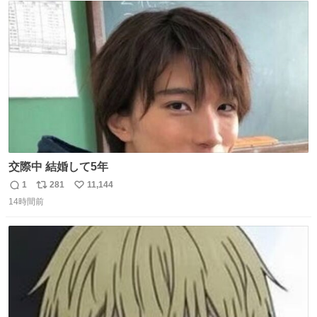
ト
数
数
交際中 結婚して5年
1
281
11,144
返
リ
い
14時間前
信
ポ
い
数
ス
ね
ト
数
数