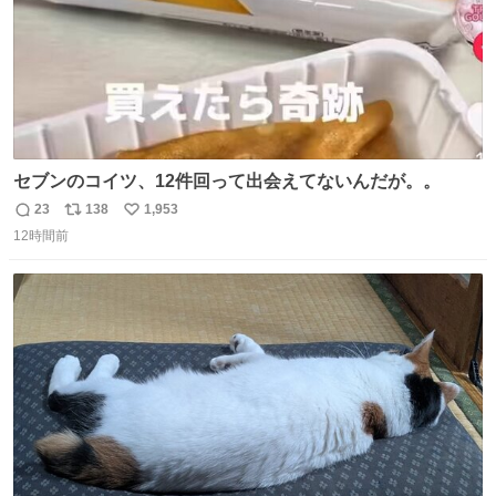
セブンのコイツ、12件回って出会えてないんだが。。
23
138
1,953
返
リ
い
12時間前
信
ポ
い
数
ス
ね
ト
数
数