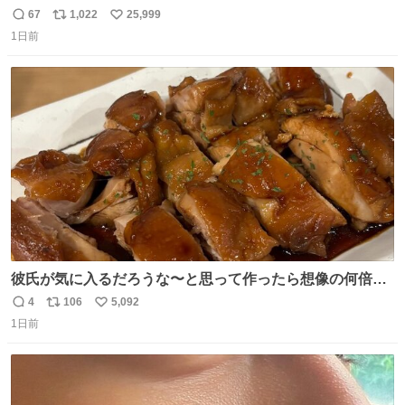
がら)
67
1,022
25,999
返
リ
い
1日前
信
ポ
い
数
ス
ね
ト
数
数
彼氏が気に入るだろうな〜と思って作ったら想像の何倍も
美味しい美味しい言ってくれて嬉しい
4
106
5,092
返
リ
い
1日前
信
ポ
い
数
ス
ね
ト
数
数