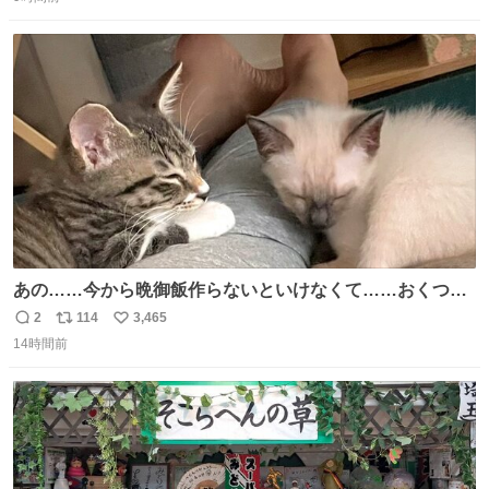
信
ポ
い
私はそういう母親が大好きです。今も昔もすごくリラック
数
ス
ね
スします。「優秀」と「良い」は別なんですよね。 1/2
ト
数
数
あの……今から晩御飯作らないといけなくて……おくつろ
ぎのところ申し訳ないのですが……あの………😥
2
114
3,465
返
リ
い
14時間前
信
ポ
い
数
ス
ね
ト
数
数