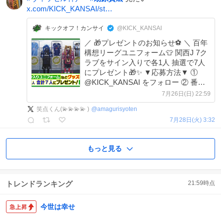
x.com/KICK_KANSAI/st…
キックオフ！カンサイ
@KICK_KANSAI
／ 🎁プレゼントのお知らせ⚽ ＼ 百年
構想リーグユニフォーム👕 関西J 7ク
ラブをサイン入りで各1人 抽選で7人
にプレゼント🎁✨ ▼応募方法▼ ①
@KICK_KANSAI をフォロー ② 番組
をご覧の上、この投稿に感想や 番組
7月26日(日) 22:59
へのメッセージ、希望のクラブを書い
笑点くん(💫💫💫💫 )
@
amagurisyoten
て 「引用リポスト」📮
7月28日(火) 3:32
もっと見る
トレンドランキング
21:59
時点
今世は幸せ