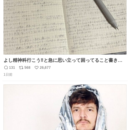
数
よし精神科行こう‼️と急に思い立って困ってること書き出
してたらペン止まらなくなってすごい勢いで埋まってワロ
131
568
26,677
返
リ
い
タ
1日前
信
ポ
い
数
ス
ね
ト
数
数