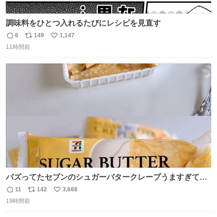
調味料をひとつ入れるたびにレシピを見直す
6
149
1,147
返
リ
い
11時間前
信
ポ
い
数
ス
ね
ト
数
数
バズってたセブンのシュガーバタークレープうますぎて
7NOWで買い溜め🛒💭
11
142
3,688
返
リ
い
19時間前
信
ポ
い
数
ス
ね