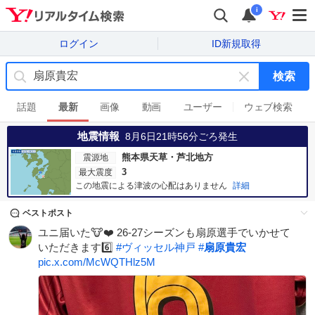
i
ログイン
ID新規取得
検索
キ
ー
話題
最新
画像
動画
ユーザー
ウェブ検索
ワ
地震情報
ー
8月6日21時56分
ごろ発生
ド
熊本県天草・芦北地方
震源地
を
3
最大震度
消
この地震による津波の心配はありません
詳細
す
ベストポスト
ユニ届いた🐮❤️ 26-27シーズンも扇原選手でいかせて
いただきます6️⃣
#
ヴィッセル神戸
#
扇原貴宏
pic.x.com/McWQTHlz5M