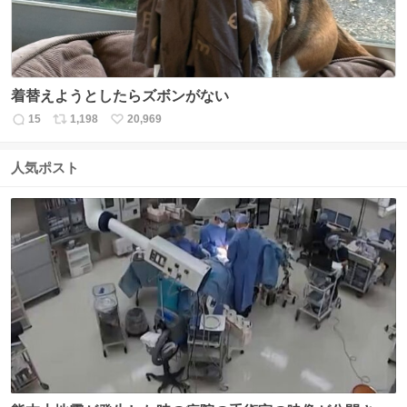
着替えようとしたらズボンがない
15
1,198
20,969
返
リ
い
信
ポ
い
数
ス
ね
人気ポスト
ト
数
数