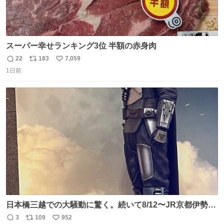
スーパー幸せランキング3位 半額の赤身肉
22
183
7,059
返
リ
い
1日前
信
ポ
い
数
ス
ね
ト
数
数
日本橋三越での大騒動に驚く。続いて8/12〜JR京都伊勢丹
でPOP UP STOREがオープンするとのこと…皆さんお怪
3
109
952
返
リ
い