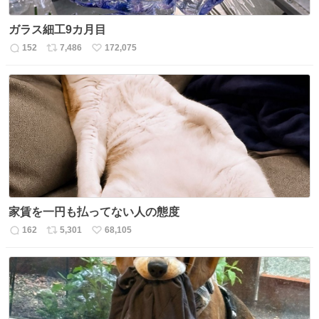
ガラス細工9カ月目
152
7,486
172,075
返
リ
い
信
ポ
い
数
ス
ね
ト
数
数
家賃を一円も払ってない人の態度
162
5,301
68,105
返
リ
い
信
ポ
い
数
ス
ね
ト
数
数