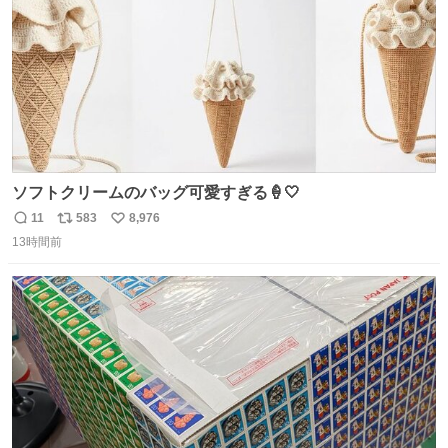
ソフトクリームのバッグ可愛すぎる🍦🤍
11
583
8,976
返
リ
い
13時間前
信
ポ
い
数
ス
ね
ト
数
数