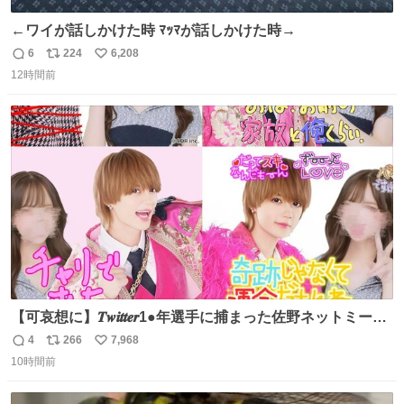
←ワイが話しかけた時 ﾏｯﾏが話しかけた時→
6
224
6,208
返
リ
い
12時間前
信
ポ
い
数
ス
ね
ト
数
数
【可哀想に】𝑻𝒘𝒊𝒕𝒕𝒆𝒓1●年選手に捕まった佐野ネットミーム
勇斗さんのコラボプリ
4
266
7,968
返
リ
い
10時間前
信
ポ
い
数
ス
ね