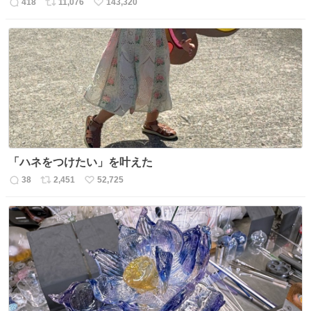
418
11,076
143,320
返
リ
い
信
ポ
い
数
ス
ね
ト
数
数
「ハネをつけたい」を叶えた
38
2,451
52,725
返
リ
い
信
ポ
い
数
ス
ね
ト
数
数