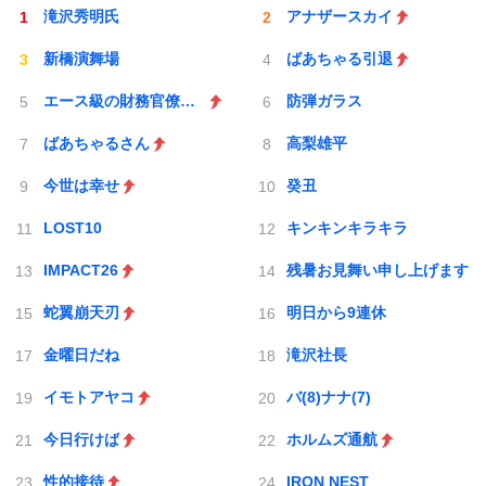
滝沢秀明氏
アナザースカイ
新橋演舞場
ばあちゃる引退
エース級の財務官僚が異例転出へ
防弾ガラス
ばあちゃるさん
高梨雄平
今世は幸せ
癸丑
LOST10
キンキンキラキラ
IMPACT26
残暑お見舞い申し上げます
蛇翼崩天刃
明日から9連休
金曜日だね
滝沢社長
イモトアヤコ
バ(8)ナナ(7)
今日行けば
ホルムズ通航
性的接待
IRON NEST