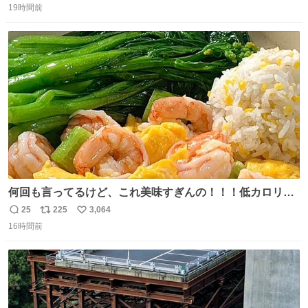
我なくお買い物を🙏 写真は2026/5/21 ロードショーの前日
19時間前
信
ポ
い
。だーれも写真撮ってなかったんだけどなぁ😵‍💫
数
ス
ね
ト
数
数
何回も言ってるけど、これ美味すぎんの！！！低カロリー
で満足感エグいから一生食べてる😭
25
225
3,064
返
リ
い
16時間前
信
ポ
い
数
ス
ね
ト
数
数