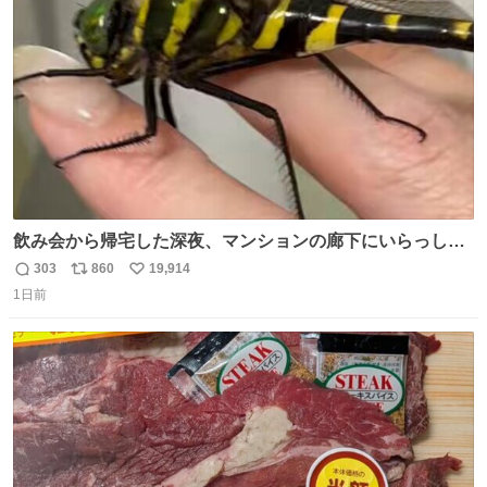
ト
数
数
飲み会から帰宅した深夜、マンションの廊下にいらっしゃ
ったオニヤンマ様 まさかこんな都会でお会いできるなんて
303
860
19,914
返
リ
い
思っておらず大興奮しております かっこよすぎる 指を差し
1日前
信
ポ
い
伸べると乗ってきてくれたのでひとまず一緒に帰宅しまし
数
ス
ね
たが、飛ばないということは弱っていらっしゃるのでしょ
ト
数
数
うか…素敵すぎる