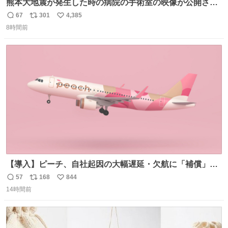
熊本大地震が発生した時の病院の手術室の映像が公開され
ていたがとにかく怖すぎる x.com/nhk_news/statu…
67
301
4,385
返
リ
い
news.web.nhk/newsweb/na/na-… #熊本 #大地震 #手術室
8時間前
信
ポ
い
数
ス
ね
ト
数
数
【導入】ピーチ、自社起因の大幅遅延・欠航に「補償」開
始へ news.livedoor.com/article/detail… 同社に起因する理
57
168
844
返
リ
い
由によって大幅遅延や欠航が発生した場合、乗客が負担し
14時間前
信
ポ
い
た宿泊費や交通費を、領収書の事後申請に基づき、国内線
数
ス
ね
は1人あたり上限1万円、国際線は上限2万円まで支払う。
ト
数
数