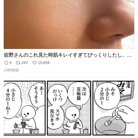
佐野さんのこれ見た時肌キレイすぎてびっくりしたし、や
はりアイドルって体型･肌管理すごすぎる
5
297
15,959
返
リ
い
14時間前
信
ポ
い
数
ス
ね
ト
数
数