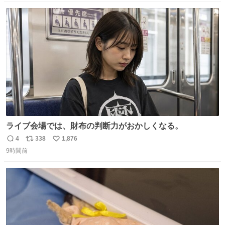
数
ス
ね
ト
数
数
ライブ会場では、財布の判断力がおかしくなる。
4
338
1,876
返
リ
い
9時間前
信
ポ
い
数
ス
ね
ト
数
数