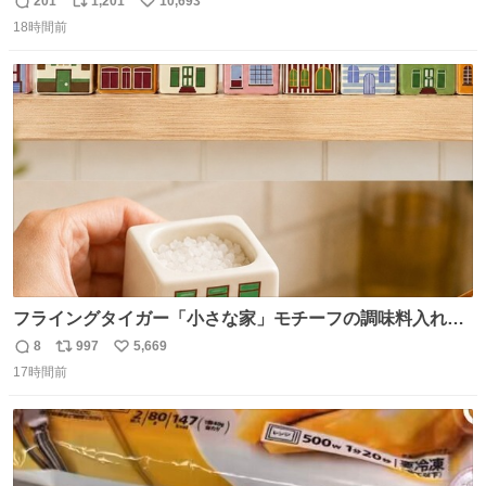
201
1,201
10,693
返
リ
い
全部駅前にある
18時間前
信
ポ
い
数
ス
ね
ト
数
数
フライングタイガー「小さな家」モチーフの調味料入れ、
並べれば“デンマークの街並み”に ピンク・グリーン・テラ
8
997
5,669
返
リ
い
コッタの全9種 - fashion-press.net/news/149552
17時間前
信
ポ
い
数
ス
ね
ト
数
数