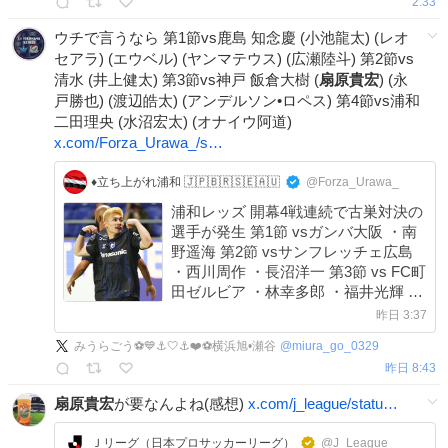
2:33
ウチで言うなら 第1節vs鹿島 知念慶 (小池龍太) (レオ
セアラ) (エウベル) (ヤンマテウス) (広瀬陸斗) 第2節vs
清水 (井上健太) 第3節vs神戸 飯倉大樹 (
扇原貴宏
) (永
戸勝也) (渡辺皓太) (アンデルソン•ロペス) 第4節vs浦和
二田理央 (水沼宏太) (オナイウ阿道)
x.com/Forza_Urawa_/s…
♦️立ち上がれ浦和 🇯🇵🇧🇷🇸🇪🇦🇺
@Forza_Urawa_
浦和レッズ 開幕4戦連続で古巣対決の
選手が発生 第1節 vsガンバ大阪 ・南
野遥海 第2節 vsサンフレッチェ広島
・西川周作 ・長沼洋一 第3節 vs FC町
田ゼルビア ・林幸多郎 ・福井光輝 ・
新井栄聡 第4節 vs横浜F.マリノス ・
昨日 3:37
オナイウ阿道 ・水沼宏太
みうらごう⚽💙⚓🤍⚓❤️⚽横浜旭•瀬谷
@
miura_go_0329
昨日 8:43
扇原貴宏
が要なんよね(感想)
x.com/j_league/statu…
Ｊリーグ（日本プロサッカーリーグ）
@J_League