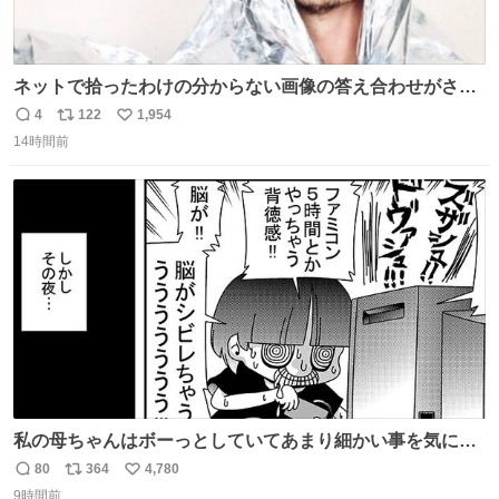
ネットで拾ったわけの分からない画像の答え合わせがされ
ていくw
4
122
1,954
返
リ
い
14時間前
信
ポ
い
数
ス
ね
ト
数
数
私の母ちゃんはボーっとしていてあまり細かい事を気にし
ません。優秀な人の多い現代の価値観から見ると、あまり
80
364
4,780
返
リ
い
優秀な母親ではないかもしれません。でも、だからこそ、
9時間前