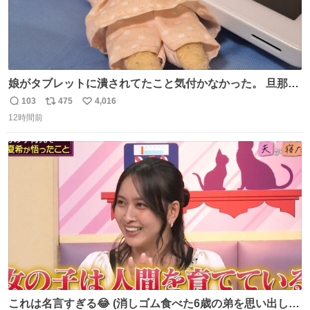
娘がタブレットに潰されてたこと気付かなかった。 旦那だ
けは娘の波長を感じ取れるから声出せずともSOSが伝わっ
103
475
4,016
返
リ
い
たらしい。 急いで旦那が救出して、泣きじゃくる娘に自分
12時間前
信
ポ
い
も謝って抱きしめようとしたら、ビンタされてしまった。
数
ス
ね
3回ほど。 小さい手だけど、地味に痛い。 その後、娘は旦
ト
数
数
那に泣きついてた。
これは名言すぎる😂 (消しゴム食べた6歳の弟を思い出しな