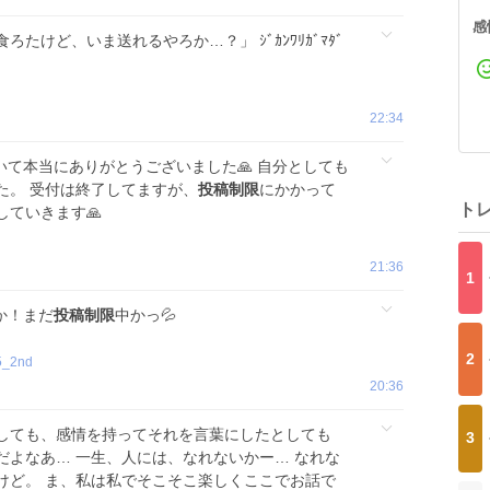
感
食ろたけど、いま送れるやろか…？」 ｼﾞｶﾝﾜﾘｶﾞﾏﾀﾞ
22:34
て本当にありがとうございました🙏 自分としても
た。 受付は終了してますが、
投稿制限
にかかって
ト
ていきます🙏
21:36
1
か！まだ
投稿制限
中かっ💦
2
5_2nd
20:36
しても、感情を持ってそれを言葉にしたとしても
3
だよなあ… 一生、人には、なれないかー… なれな
けど。 ま、私は私でそこそこ楽しくここでお話で