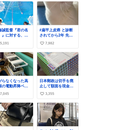
海誠監督『君の名
#扁平上皮癌 と診断
。』に対する、作
されてから2年 先生
・小川哲の分析が
から「寛解でいいで
5,191
7,982
い
白い。
しょう！」と言われ
ました。 がんばった
い
ね。
ね
数
がらなくなった高
日本郵政は切手を廃
製の電動昇降ベッ
止して額面を現金で
ーから
払い戻せ2026 #日本
7,045
3,355
い
、完全に見放され
郵政
ですが、 見事に
@JapanPostHD_PR
い
5歳の父が治しまし
ね
父は、ト
数
タカローラのボデ
をオート生産す
、工業ロボットの