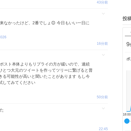
43分前
投
来なかったけど、2番でしょ😊 今日もいい一日に
2026
9
16分前
ポ
ポスト本体よりもリプライの方が緩いので、連続
ひとつ大元のツイートを作ってツリーに繋げると普
きる可能性が高いと聞いたことがあります もし今
試してみてください
50分前
した
18:00
22:45