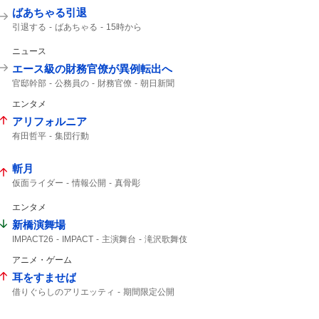
ばあちゃる引退
引退する
ばあちゃる
15時から
ニュース
エース級の財務官僚が異例転出へ
官邸幹部
公務員の
財務官僚
朝日新聞
エンタメ
アリフォルニア
有田哲平
集団行動
斬月
仮面ライダー
情報公開
真骨彫
エンタメ
新橋演舞場
IMPACT26
IMPACT
主演舞台
滝沢歌舞伎
IMP.
演舞場
椿泰我
コメント動画
アニメ・ゲーム
10月から
耳をすませば
借りぐらしのアリエッティ
期間限定公開
IMAX
アリエッティ