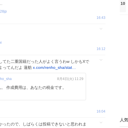
10
…
28jp
16:43
bi
16:12
してた二重国籍だった人がよく言うわw しかもXで
よってんだよ 蓮舫
x.com/renho_sha/stat…
ho_sha
8月4日(火) 11:29
金です。
16:04
人
かったので、しばらくは投稿できないと思われま