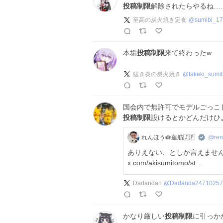
投稿制限
解除されたらやるね…
至高の炭火焼き定食
@
sumibi_17
本垢
投稿制限
来て終わったw
猛き炎の炭火焼き
@
takeki_sumi
国会内で無許可でモデルごっこ
投稿制限
設けるとかどんだけひ
れんほう🪷蓮舫🇯🇵
@ren
ありえない、としか言えません。 作成費用は、あなたの税
x.com/akisumitomo/st…
Dadandan
@
Dadanda24710257
かなり厳しい
投稿制限
に引っか