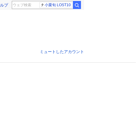
ルプ
小栗旬 LOST10
ミュートしたアカウント