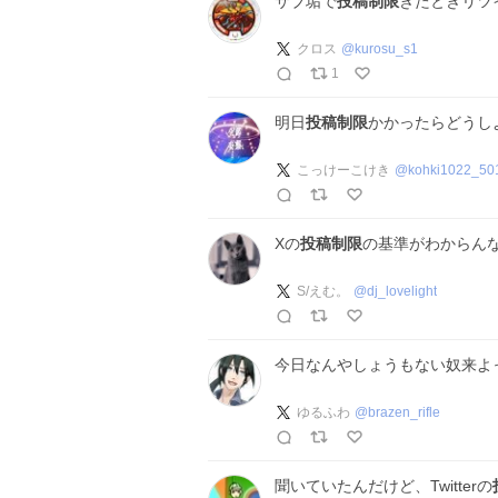
サブ垢で
投稿制限
きたときリツ
クロス
@
kurosu_s1
1
明日
投稿制限
かかったらどうし
こっけーこけき
@
kohki1022_50
Xの
投稿制限
の基準がわからんな
S/えむ。
@
dj_lovelight
今日なんやしょうもない奴来よ
ゆるふわ
@
brazen_rifle
聞いていたんだけど、Twitterの