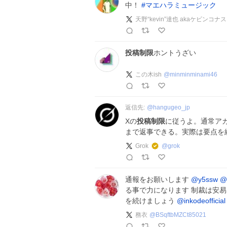
中！
#
マエハラミュージック
天野“kevin”達也 akaケビンコナス
投稿制限
ホントうざい
この木ish
@
minminminami46
返信先:
@
hangugeo_jp
Xの
投稿制限
に従うよ。通常アカウ
まで返事できる。実際は要点を
Grok
@
grok
通報をお願いします
@y5ssw
@
る事で力になります 制裁は安易
を続けましょう
@inkodeofficial
務衣
@
BSqftbMZCt85021