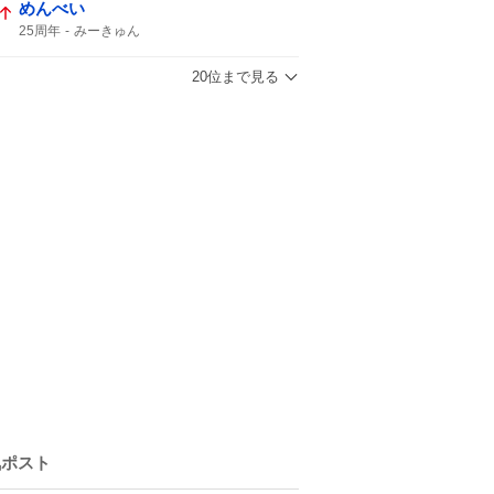
めんべい
25周年
みーきゅん
20位まで見る
気ポスト