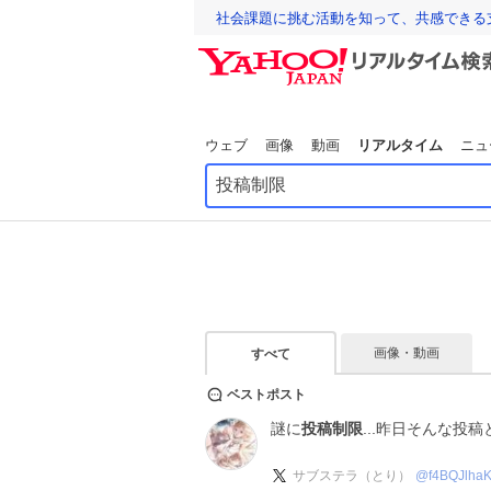
社会課題に挑む活動を知って、共感できる
ウェブ
画像
動画
リアルタイム
ニュ
画像・動画
すべて
ベストポスト
謎に
投稿制限
...昨日そんな投
サブステラ（とり）
@
f4BQJlha