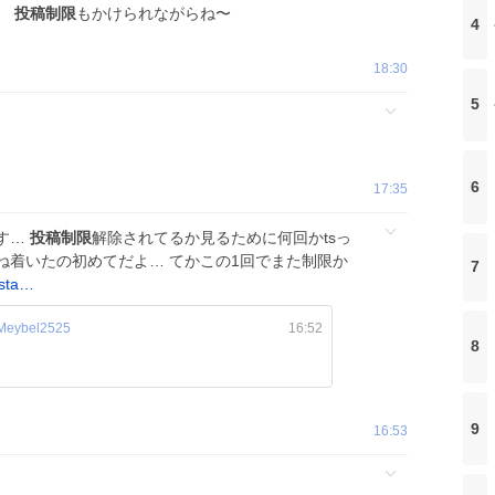
。
投稿制限
もかけられながらね〜
4
18:30
5
6
17:35
す…
投稿制限
解除されてるか見るために何回かtsっ
ね着いたの初めてだよ… てかこの1回でまた制限か
7
/sta…
eybel2525
16:52
8
9
16:53