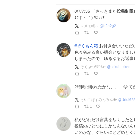
8/7/7:35 「さっきまた
投稿制限
ﾖｳ (´～｀) ﾜｶﾗﾝﾅ…
～メモ帳～
@
h2h2g2
#
ぞくもん箱
お付き合いいただい
色々省みる良い機会となりまし
しまったので、ゆるゆるお返事し
ぞくぶつﾘｼﾞﾁｮｰ
@
sokubukken
2時間は眠れたかな、、、🤤 て
さいこぱすみんみん🐝
@
Uriel62
1
私がどれだけ言葉を尽くしたと
投稿のひとつにしかなんないん
いのかな、ぐらいにとどめとく