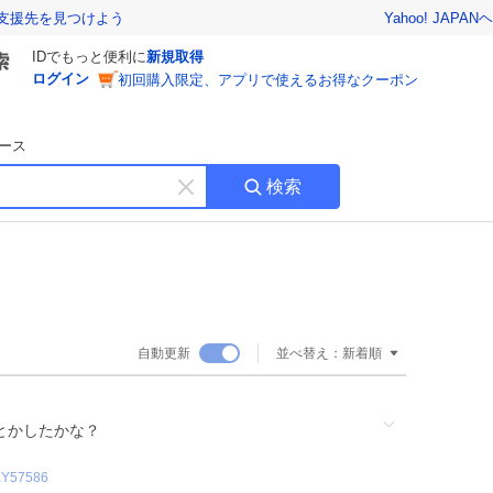
Yahoo! JAPAN
ヘ
支援先を見つけよう
IDでもっと便利に
新規取得
ログイン
初回購入限定、アプリで使えるお得なクーポン
ース
検索
キ
ー
ワ
ー
ド
を
消
自動更新
並べ替え：
新着順
す
稿とかしたかな？
KY57586