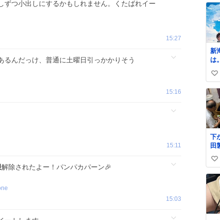
しずつ小出しにするかもしれません。くたばれイー
15:27
新
あるんだっけ、普通に土曜日引っかかりそう
は
家
い
面
い
15:16
ね
数
下
15:11
田
ト。 メーカ
い
は
限
解除されたよー！パンパカパーン🎉
たん
い
8
ね
one
た。 うちの
数
ヨ
15:03
ィ
る