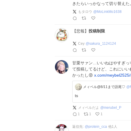
きたらいっかなって切り替えた
もタロウ
@
MoLinkMo1638
【悲報】
投稿制限
Cey
@
sakura_1124124
甘栗サァン…いいねはやすぎっ
て投稿してるけど、これにいい
かったし😡
x.com/meybel2525
メィベル@8/11まで語尾♡
@M
ts
メィベルだよ
@
merubel_P
1
1
1
返信先:
@
protein_cca
他
1
人