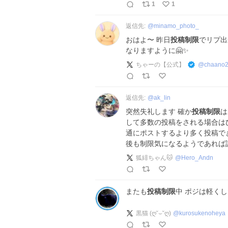
1
1
返信先:
@
minamo_photo_
おはよ〜 昨日
投稿制限
でリプ出
なりますように🤗✨
ちゃーの【公式】
@
chaano
返信先:
@
ak_lin
突然失礼します 確か
投稿制限
は
して多数の投稿をされる場合は
通にポストするより多く投稿で
後も制限気になるようであれば
狐緋ちゃん🐱
@
Hero_Andn
またも
投稿制限
中 ポジは軽く
黒猫 (ღ˘⌣˘ღ)
@
kurosukenoheya