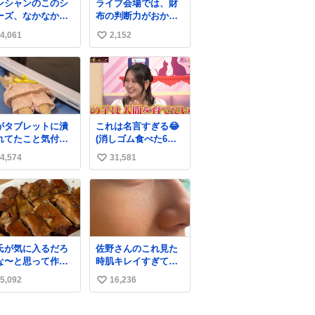
ンシャンのこのシ
ライブ会場では、財
作者なんですが、
ーズ、なかなか安
布の判断力がおかし
が電動ベットの配
ならないのにセー
くなる。
をハンダで修理し
4,061
2,152
い
価格になってる🖤
いる横で、
レザーなのが反則
い
にかわいい。持っ
ね
るだけでコーデが
数
上げされる。
がタブレットに潰
これは名言すぎる😂
れてたこと気付か
(消しゴム食べた6歳
かった。 旦那だけ
の弟を思い出しなが
4,574
31,581
い
娘の波長を感じ取
ら)
るから声出せずと
い
SOSが伝わったら
ね
い。 急いで旦那が
数
出して、泣きじゃ
る娘に自分も謝っ
抱きしめようとし
氏が気に入るだろ
佐野さんのこれ見た
ら、ビンタされて
な〜と思って作っ
時肌キレイすぎてび
まった。3回ほど。
ら想像の何倍も美
っくりしたし、やは
さい手だけど、地
5,092
16,236
い
しい美味しい言っ
りアイドルって体型･
に痛い。 その後、
くれて嬉しい
肌管理すごすぎる
い
は旦那に泣きつい