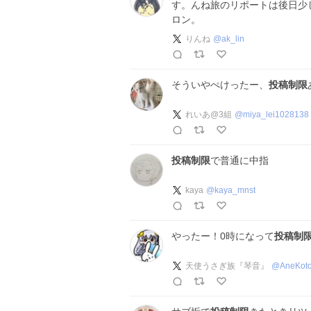
す。んね旅のリポートは後日少
ロン。
りんね
@
ak_lin
そういやぺけったー、
投稿制限
れいあ@3組
@
miya_lei1028138
投稿制限
で普通に中指
kaya
@
kaya_mnst
やったー！0時になって
投稿制
天使うさぎ族『琴音』
@
AneKot