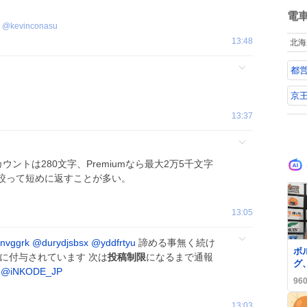
て
ね
数
電
@
kevinconasu
13:48
北海
都
京
13:37
ントは280文字、Premiumなら最大2万5千文字
絞って短めに返すことが多い。
13:05
nvggrk
@durydjsbsx
@yddfrtyu
諦める事無く続け
0
ボ
に付与されています 次は
投稿制限
になるまで通報
グ、
@iNKODE_JP
で
96
的
「
13:03