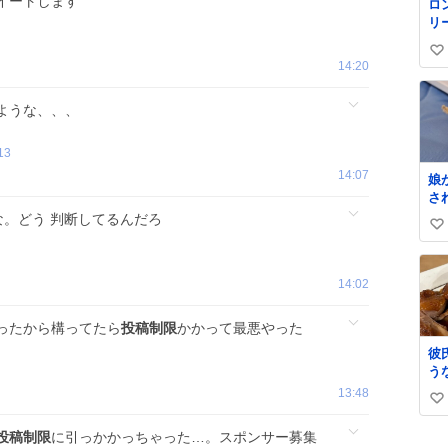
イートします
ロ
製
リ
父
く
線
い
ル
て
14:20
✨
い
級
ね
ような、、、
て
数
格
13
14:07
娘
さ
な
。どう 判断してるんだろ
い
は
れ
い
も
ね
14:02
し
数
救
く
ったから構ってたら
投稿制限
かかって最悪やった
て
彼
た
う
し
た
13:48
小
い
味
味
て
い
娘
投稿制限
に引っかかっちゃった…。スポンサー募集