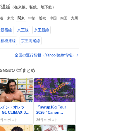
た。
ね
数
車遅延
（在来線、私鉄、地下鉄）
道
東北
関東
中部
近畿
中国
四国
九州
営新宿線
京王線
京王新線
王相模原線
京王高尾線
全国の運行情報（Yahoo!路線情報）
SNSのバズまとめ
0
ルチン・オレッ
「syrup16g Tour
G1 CLIMAX 36
2026 “Canon
辻陽太を下し圧倒
Feel”」全国ツアー決
0
件のポスト
26
件のポスト
勝利 ファンは
定にファン歓喜「行
やばすぎる！」と
きてえ」など熱狂的