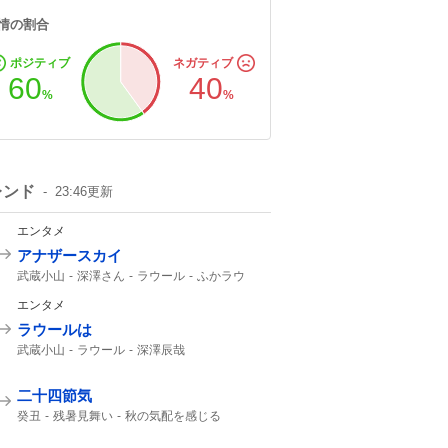
情の割合
ポジティブ
ネガティブ
60
40
%
%
レンド
23:46
更新
エンタメ
アナザースカイ
武蔵小山
深澤さん
ラウール
ふかラウ
Snow Manラウール
どちらかがパリ
エンタメ
ラウールは
武蔵小山
ラウール
深澤辰哉
Snow Manラウール
どちらかがパリ
Snow Man
Snow Manの
Snow
二十四節気
癸丑
残暑見舞い
秋の気配を感じる
暑中見舞い