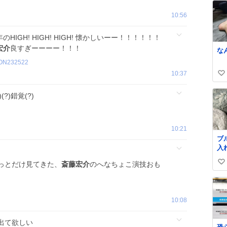
10:56
年のHIGH! HIGH! HIGH! 懐かしいーー！！！！！！
宏介
良すぎーーーー！！！
な
ON232522
10:37
い
い
?)(?)錯覚(?)
ね
数
10:21
ブ
入
み
っとだけ見てきた、
斎藤宏介
のへなちょこ演技おも
い
ど
バ
い
た
ね
数
10:08
出て欲しい