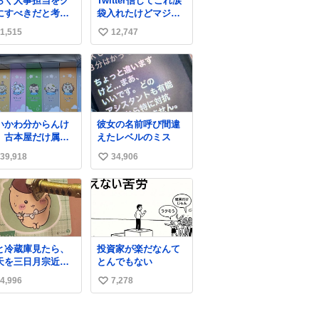
らく人事担当をク
Twitter信じてこれ涙
した。「第三者によ
にすべきだと考え
袋入れたけどマジで
って駅構内放送設備
れるが‥‥‥
盛れた…ありがと
に外部から不正に音
1,515
12,747
い
う…
声が流された可能性
い
も含めて確認を実
施」と説明した。
ね
数
いかわ分からんけ
彼女の名前呼び間違
、古本屋だけ属性
えたレベルのミス
名前になってるの
39,918
34,906
い
どういうこと？
い
ね
数
と冷蔵庫見たら、
投資家が楽だなんて
天を三日月宗近に
とんでもない
き刺されてるくり
4,996
7,278
い
んじゅうパイセン
い
ね