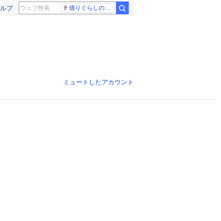
ルプ
借りぐらしのアリエッティ 耳をすませば
ミュートしたアカウント