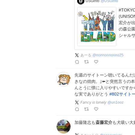
USGinfo
@USGinfo
#TOKYOISLAND 金井
(UNIS
宏介が出演決定！ 「TOKYO
の森公園 出演日：1
シャルサイト
あーる
@
nonnonnonno25
先週のサイトーン聴いてるんだ
きなの焼肉。｣⬅️と突然言うの
んとうに懐に入りやすいですから
な実でありがとう
#
802サイト
𝘍𝘢𝘯𝘤𝘺 𝘪𝘴 𝘭𝘰𝘯𝘦𝘭𝘺
@
un1ooz
加藤隆志も
斎藤宏介
も犬吸い大