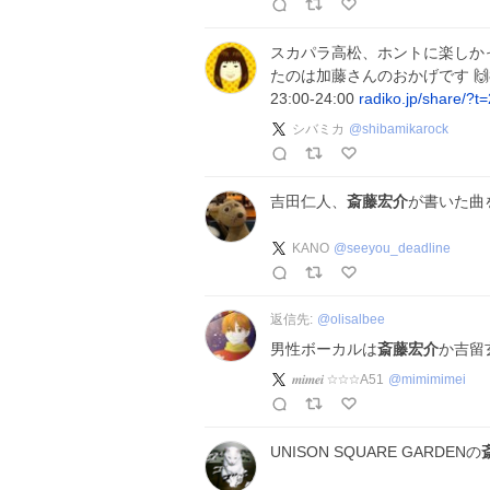
スカパラ高松、ホントに楽しか
たのは加藤さんのおかげです 🙌802 P
23:00-24:00
radiko.jp/share/?
シバミカ
@
shibamikarock
吉田仁人、
斎藤宏介
が書いた曲
KANO
@
seeyou_deadline
返信先:
@
olisalbee
男性ボーカルは
斎藤宏介
か吉留
𝒎𝒊𝒎𝒆𝒊 ☆☆☆A51
@
mimimimei
UNISON SQUARE GARDENの