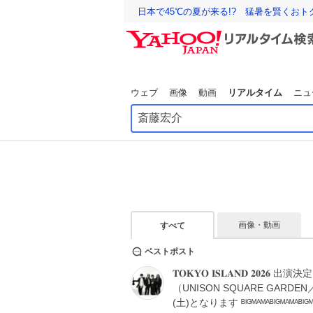
日本で45℃の夏が来る!? 猛暑を賢くお
ウェブ
画像
動画
リアルタイム
ニュ
画像・動画
すべて
ベストポスト
𝐓𝐎𝐊𝐘𝐎 𝐈𝐒𝐋𝐀𝐍𝐃 𝟐𝟎𝟐𝟔 出演
（UNISON SQUARE GARDE
(土)となります ᴮᴵᴳᴹᴬᴹᴬᴮᴵᴳᴹᴬᴹᴬᴮᴵᴳ