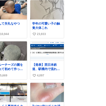
んて失礼なやつ
学年の可愛い子の触
覚大体これ
10,944
23,933
い
い
ね
数
ルーチーズの菌を
【発表】西日本鉄
れて初めて作って
道、駅構内で流れ
たチーズなんだけ
た“不適切音声”に声
5,669
4,097
い
 本能でちょっとヤ
明「被害届も検討」
いと思っちゃう見
news.livedoor.com/
い
目だな
article/detail… 4日に
ね
西鉄福岡（天神）駅
数
および薬院駅で発生
した駅構内放送事案
について声明を公表