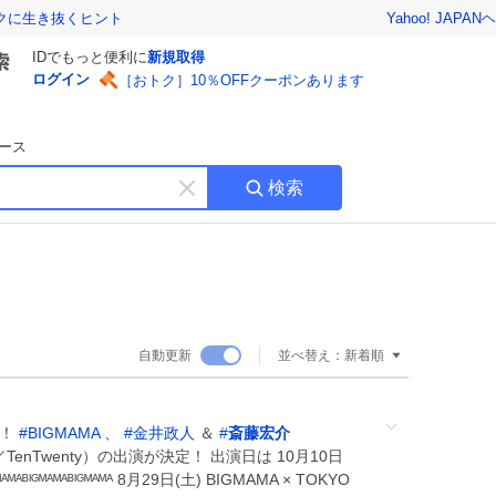
Yahoo! JAPAN
ヘ
トクに生き抜くヒント
IDでもっと便利に
新規取得
ログイン
［おトク］10％OFFクーポンあります
ース
検索
キ
ー
ワ
ー
ド
を
消
自動更新
並べ替え：
新着順
す
決定！
#
BIGMAMA
、
#
金井政人
＆
#
斎藤宏介
N／TenTwenty）の出演が決定！ 出演日は 10月10日
ᴹᴬᴹᴬᴮᴵᴳᴹᴬᴹᴬᴮᴵᴳᴹᴬᴹᴬ 8月29日(土) BIGMAMA × TOKYO