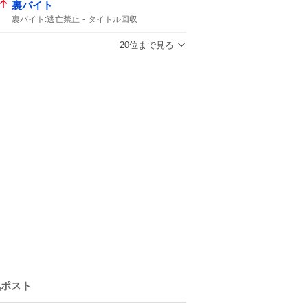
裏バイト
裏バイト:逃亡禁止
タイトル回収
マンガワン
20位まで見る
気ポスト