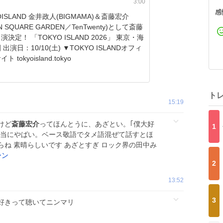
3:00
感
政人(BIGMAMA)＆斎藤宏介
ON SQUARE GARDEN／TenTwenty)として斎藤
 ISLAND 2026」 東京・海
0/10(土) ▼TOKYO ISLANDオフィ
 tokyoisland.tokyo
ト
15:19
けど
斎藤宏介
ってほんとうに、あざとい。｢僕大好
1
本当にやばい。ベース敬語でタメ語混ぜて話すとほ
ね 素晴らしいです あざとすぎ ロック界の田中み
ーン
2
13:52
3
好きって聴いてニンマリ