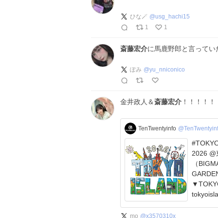
ひな🪄︎︎
@
usg_hachi15
1
1
斎藤宏介
に馬鹿野郎と言ってい
ぽみ
@
yu_nniconico
金井政人＆
斎藤宏介
！！！！！
TenTwentyinfo
@TenTwentyin
#TOKYOI
2026 @
（BIGM
GARDE
▼TOK
tokyoisl
mo
@
x3570310x