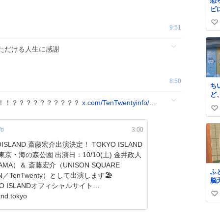
恐
ビ
ら
い
9:51
い
ね
ただける人生に感謝
数
8:50
ち
ど
！！？？？？？？？？？？
x.com/TenTwentyinfo/…
が
い
は
い
fo
3:00
ね
数
SLAND 斎藤宏介出演決定！ TOKYO ISLAND
東京・海の森公園 出演日：10/10(土) 金井政人
AMA）＆ 斎藤宏介（UNISON SQUARE
ふ
N／TenTwenty）として出演します🏖️
脳
YO ISLANDオフィシャルサイト
突
and.tokyo
い
ま
が
い
ね