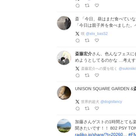
斎 「今日、昼はまだ食べていない
「今日は親子丼を食べました。ベー
咲
@
xiix_basS2
斎藤宏介
さん、色んなフェスに
めようとしてるのかな …考えす
斎藤宏介への愛を呟く
@
sukiniiki
UNISON SQUARE GARDEN &
世界的超犬
@
dogisfancy
加藤さんゲストの1時間とても
聞きたいです！！ 802 PSY TONE RA
radiko.jp/share/?t=20260…
#
F