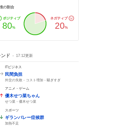
情の割合
ポジティブ
ネガティブ
80
20
%
%
レンド
17:12
更新
ITビジネス
民間負担
外交の失敗
コスト増加
騒ぎすぎ
ホルムズ海峡
アニメ・ゲーム
優木せつ菜ちゃん
せつ菜
優木せつ菜
スポーツ
ギランバレー症候群
加熱不足