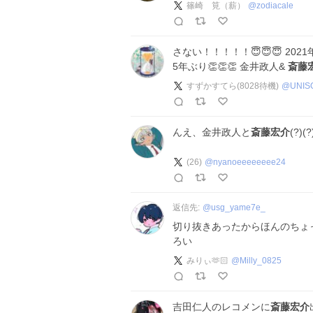
篠崎 筧（薪）
@
zodiacale
さない！！！！！😇😇😇 2021
5年ぶり👏👏👏 金井政人&
斎藤
すずかすてら(8028待機)
@
UNIS
んえ、金井政人と
斎藤宏介
(?)(
(26)
@
nyanoeeeeeeee24
返信先:
@
usg_yame7e_
切り抜きあったからほんのちょ
ろい
みりぃ🫶🏻
@
Milly_0825
吉田仁人のレコメンに
斎藤宏介