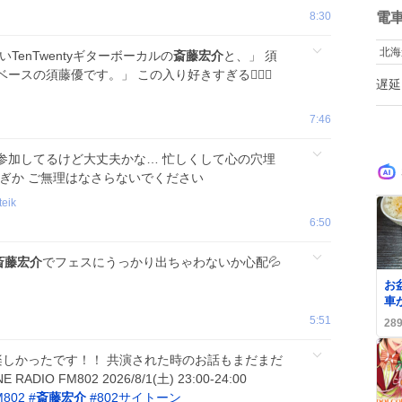
数
8:30
電
北海
TenTwentyギターボーカルの
斎藤宏介
と、」 須
スの須藤優です。」 この入り好きすぎる🤦🏻‍♀️
遅延
7:46
参加してるけど大丈夫かな… 忙しくして心の穴埋
ぎか ご無理はなさらないでください
teik
6:50
斎藤宏介
でフェスにうっかり出ちゃわないか心配💦
0
お
車
シ
5:51
28
S
楽しかったです！！ 共演された時のお話もまだまだ
DIO FM802 2026/8/1(土) 23:00-24:00
M802
#
斎藤宏介
#
802サイトーン