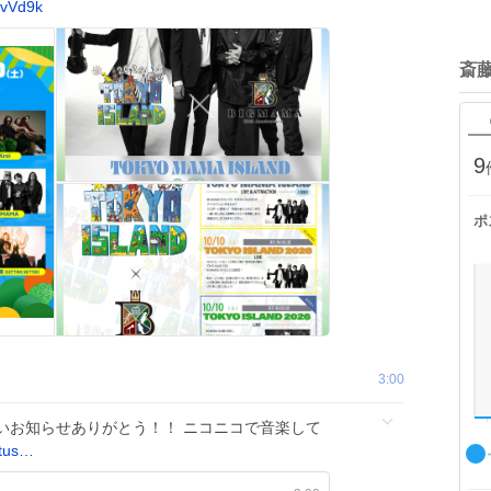
wvVd9k
斎
9
ポ
3:00
いお知らせありがとう！！ ニコニコで音楽して
atus…