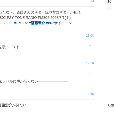
13:33
10
ったな〜。斎藤さんのギター銃や背面ギターが見れ
SY TONE RADIO FM802 2026/8/1(土)
t=20260…
#
FM802
#
斎藤宏介
#
802サイトーン
13:08
を歌ってくれ。
12:56
玄レベルに声が高くない────────────
12:55
斎藤宏介
が見たい…
人