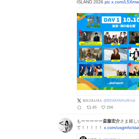
ISLAND 2026
pic.x.com/L5Xm
𝐁𝐈𝐆𝐌𝐀𝐌𝐀
@
BIGMAMAofficial
85
256
もーーーーー
斎藤宏介
さま嬉し
て！！！！！
x.com/usginfo/st