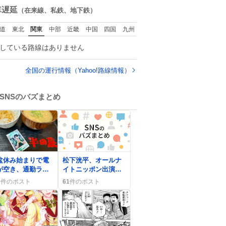
数
車遅延
（在来線、私鉄、地下鉄）
道
東北
関東
中部
近畿
中国
四国
九州
している路線はありません
全国の運行情報（Yahoo!路線情報）
SNSのバズまとめ
盆休み始まりで電
松下洸平、オールナ
が空き、通勤ラッ
イトニッポン出演で
ュが緩む様子が
ファン歓喜「最高」
9
件のポスト
61
件のポスト
NSで話題に
感が広がる