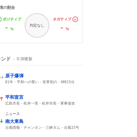
情の割合
ポジティブ
ネガティブ
-
-
判定なし
%
%
レンド
0:39
更新
原子爆弾
81年
平和への誓い
世界初の
8時15分
午前8時15分
1945年
広島東洋カープ
ご冥福をお祈り
平和宣言
広島市長
松井一実
松井市長
軍事侵攻
NPT
核兵器使用
ないがしろにする
武力行使
非人道的
第二次大戦
ニュース
自分勝手な
南大東島
台風情報
チャンホン
三峡ダム
台風15号
15号
大東島
台風13号
大型の台風