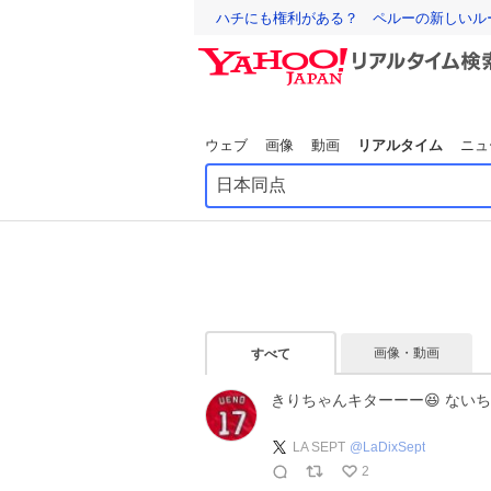
ハチにも権利がある？ ペルーの新しいル
ウェブ
画像
動画
リアルタイム
ニュ
画像・動画
すべて
きりちゃんキターーー😆 ないち
LA SEPT
@
LaDixSept
2