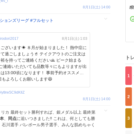
_ws_l
8月1日(土) 14:00
感
ションズリーグ
#
フルセット
rodori2017
8月1日(土) 1:03
ございます☀ ８月が始まりました！ 熱中症に
しましょう🥤 テイクアウトのご注文は
ト
裕を持ってご連絡ください🙏 ピーク始まる
0にご連絡いただいても品数等々にもよりますが出
は13:00頃になります！ 事前予約オススメで
1
 本日もよろしくお願いします😆
HytIrwSC9dKIlZ
2
8月1日(土) 14:00
メリカ 最終セット勝利すれば、銀メダル以上 最終第
3
本
、
同点
に追いつきました‼️ これは、何としても勝
手、石川選手 バレボール男子選手、みんな肌めちゃく