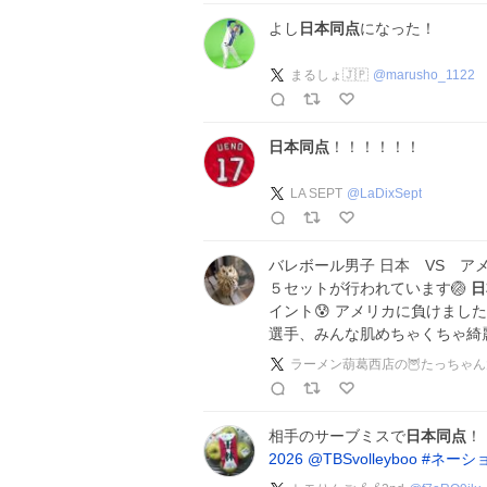
よし
日本同点
になった！
まるしょ🇯🇵
@
marusho_1122
日本同点
！！！！！！
LA SEPT
@
LaDixSept
バレボール男子 日本 VS ア
５セットが行われています🏐
日
イント😰 アメリカに負けまし
選手、みんな肌めちゃくちゃ綺
ラーメン葫葛西店の🦉たっちゃ
相手のサーブミスで
日本同点
！
2026
@TBSvolleyboo
#
ネーシ