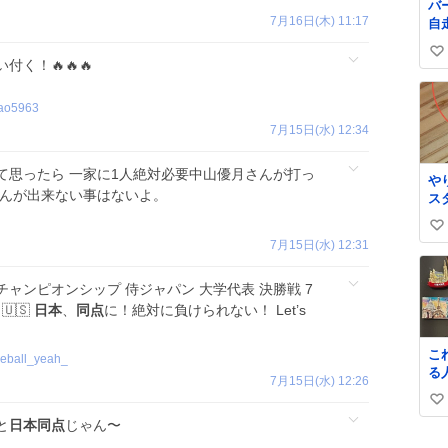
バ
ぶ
7月16日(木) 11:17
自
護
お
い
た
付く！🔥🔥🔥
な
い
さ
ね
iao5963
サ
数
7月15日(水) 12:34
銭
から これで
壊
て思ったら 一家に1人絶対必要中山優月さんが打っ
や
で
さんが出来ない事はないよ。
ス
ら
ぼ
ジ
い
よ
線
7月15日(水) 12:31
ァ
い
も
分
す
ね
で
ャンピオンシップ 侍ジャパン 大学代表 決勝戦 7
数
け
🇺🇸
日本
、
同点
に！絶対に負けられない！ Let’s
ーほ
を
こ
eball_yeah_
い
る
す
7月15日(水) 12:26
国
タ
い
マ
く
と
日本同点
じゃん〜
欲しい
い
す
学