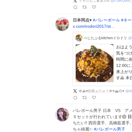
トモりんご🍎🍏2nd
@
f7aRQ9ilu
日本同点
♥
#
バレーボール
#
ネー
x.com/irodori2017/st…
べじたぶるkitchenイロドリ
@i
おはよう
気をつけて過ご
時間に余
12:0
来上がり
す
🍓🌊♥🎂🎡ぉだゅう🍓♥🏔🎂♥
@
x
バレボール男子 日本 VS ア
５セットが行われています🏐
日
ちたい‼️ 西田選手、高橋藍選
ちゃ綺麗✨
#
バレボール男子