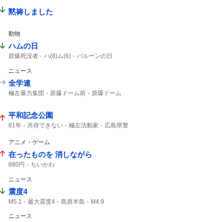
13号
黙祷しました
動物
ハムの日
原爆死没者
ハ(8)ム(6)
バルーンの日
仙台七夕まつり
消費拡大
1年分
ニュース
全学連
極左暴力集団
原爆ドーム前
原爆ドーム
ドーム前
平和記念公園
81年
共存できない
極左活動家
広島県警
小泉防衛大臣
広島市民
アニメ・ゲーム
在ったものを 消しながら
880円
ちいかわ
ニュース
震度4
M5.1
最大震度4
島原半島
M4.9
熊本県天草・芦北地方
熊本県熊本
ニュース
筑後地方
震度3
地震情報