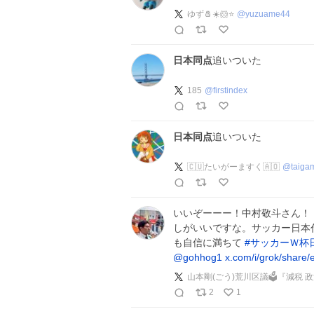
ゆず🧂☀️🐹⭐️
@
yuzuame44
日本同点
追いついた
185
@
firstindex
日本同点
追いついた
🇨🇺たいがーますく🇦🇴
@
taiga
いいぞーーー！中村敬斗さん！
しがいいですな。サッカー日本
も自信に満ちて
#
サッカーＷ杯
@gohhog1
x.com/i/grok/share
山本剛(ごう)荒川区議🗳️『減税
2
1