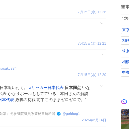
ね
国
数
電
先
7月15日(水) 12:26
を
北海
蔵
換
東
経
マ
に
相
7月15日(水) 12:21
に
埼京
相
masuku334
中央
7月15日(水) 12:20
 日本追い付く。
#
サッカー日本代表
日本同点
いな
代表 かなりボールももてている。本田さんの解説
日本代表
必勝の初戦 前半このままゼロゼロで。" -
/e…
 政治家』元参議院議員政策秘書無所属
@
gohhog1
2026年6月14日