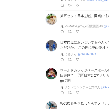
第五セット
日本
🇯🇵、
同点
に追い
🐟MAGA葱🦆ね?🇯🇵🇺🇸🐟
@
l
日本同点
に追いついてるやんっ
ただけか。 この世に中山優月
こみよん
@
ohashi0874
ワールドカレッジベースボールチ
回表終了 🇯🇵日本2-2アメリカ
go🇯🇵
ナンドはヤンチャな野球人
@
Bas
WCBCをチラ見したらアメリカ