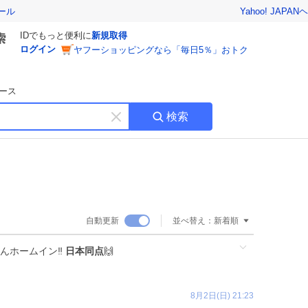
Yahoo! JAPAN
ヘ
ール
IDでもっと便利に
新規取得
ログイン
ヤフーショッピングなら「毎日5％」おトク
ース
検索
キ
ー
ワ
ー
ド
を
消
自動更新
並べ替え：
新着順
す
んホームイン‼️
日本同点
🙌
8月2日(日) 21:23