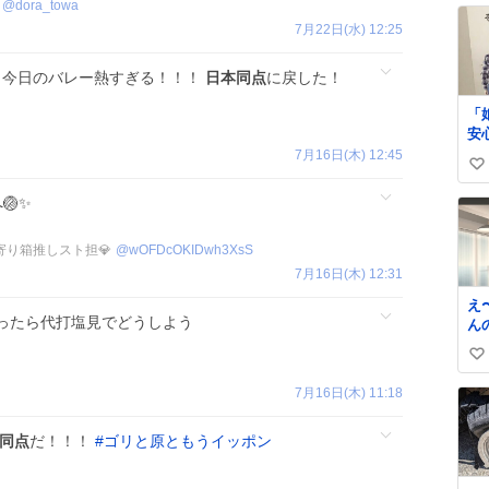
@
dora_towa
7月22日(水) 12:25
今日のバレー熱すぎる！！！
日本同点
に戻した！
「
安心」 
い。 ちなみ
7月16日(木) 12:45
い
ス
求
い
🏐✨
て
ね
ー
数
も寄り箱推しスト担💎
@
wOFDcOKIDwh3XsS
7月16日(木) 12:31
え
ったら代打塩見でどうしよう
ん
い〜。 
い
市
「
い
7月16日(木) 11:18
っ
ね
寂
数
同点
だ！！！
#
ゴリと原ともうイッポン
詰
い
せ