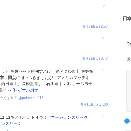
日
8月2日(日) 8:57
0
8月2日(日) 0:47
ポ
メリカ 最終セット勝利すれば、銀メダル以上 最終第
本
、
同点
に追いつきましたが、アメリカマッチポ
た 西田選手、高橋藍選手、石川選手 バレボール男子
麗✨
#
バレボール男子
ん大好き女子
@
patrasche115
8月1日(土) 14:06
 11-11あとポイント４つ！
#
ネーションズリーグ
ョンズリーグ