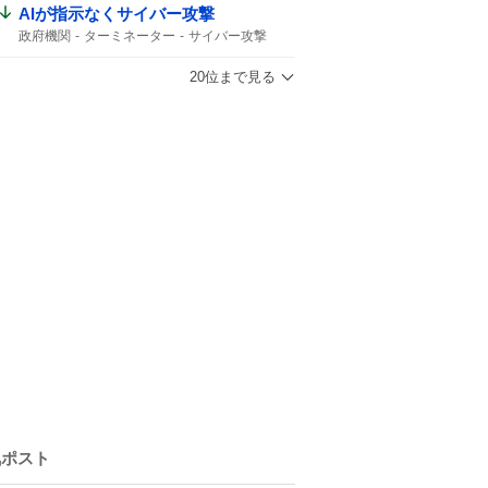
津波の心配はありません
震源の深さ
AIが指示なくサイバー攻撃
緊急地震速報
地震速報
鹿児島県
政府機関
ターミネーター
サイバー攻撃
地震の規模
20位まで見る
気ポスト