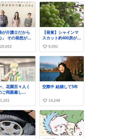
娘が介護士だから
【発覚】シャインマ
その発想が怖
スカット約400房が果
にこのポ
樹園から盗まれる 栃
20,602
9,591
い
ターは、介護職の
木・佐野市
人や転職支援をし
news.livedoor.com/
い
いる会社のポスタ
article/detail… 被害
ね
らしい。
に遭った果樹園には
数
防犯カメラなどはな
く、シャインマスカ
ットが盗まれた木に
〜、花園百々人く
交際中 結婚して5年
は刃物などで切られ
のご両親厳し
た跡が。市内で今年
でも9歳児の
に入って同様の被害
1,181
14,248
い
原仁奈にここまで
は確認されておら
構ってほしい、構
い
ず、警察はパトロー
てくれるの？」と
ルを強化する。
ね
しさを極限まで煮
数
めた台詞を何気な
日常会話で発言さ
てるご両親もだい