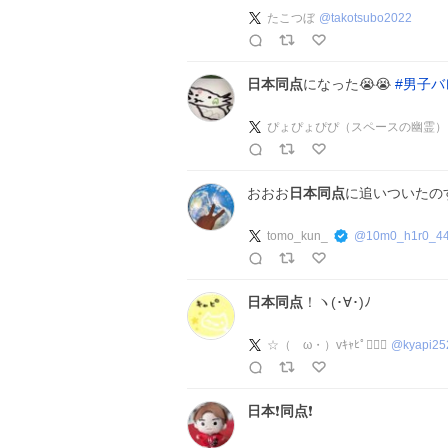
たこつぼ
@
takotsubo2022
日本同点
になった😭😭
#
男子バ
ぴょぴょぴぴ（スペースの幽霊）
おおお
日本同点
に追いついたの
tomo_kun_
@
10m0_h1r0_4
日本同点
！ヽ(･∀･)ﾉ
☆（ゝω・）vｷｬﾋﾟ❤️‍🔥🐏
@
kyapi25
日本
❗️
同点
❗️