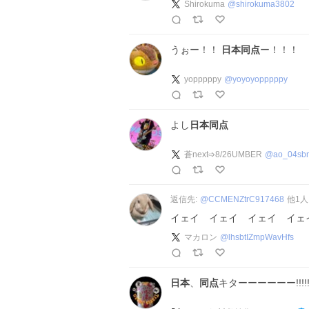
Shirokuma
@
shirokuma3802
うぉー！！
日本同点
ー！！！
yopppppy
@
yoyoyopppppy
よし
日本同点
蒼next➩8/26UMBER
@
ao_04sb
返信先:
@
CCMENZtrC917468
他
1
人
イェイ イェイ イェイ イェ
マカロン
@
lhsbtIZmpWavHfs
日本
、
同点
キターーーーーー!!!!!