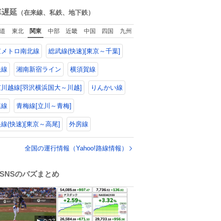
ね
回ったけど、旅行
数
車遅延
（在来線、私鉄、地下鉄）
で必ずマグネット
買い、今は家の冷
道
東北
関東
中部
近畿
中国
四国
九州
庫に貼ってる。 交
留学が終わって1年
京メトロ南北線
総武線(快速)[東京～千葉]
つけどそれぞれの
グネットを見る度
旅の思い出が鮮明
鉄線
湘南新宿ライン
横須賀線
よみがえります。
川越線[羽沢横浜国大～川越]
りんかい線
模線
青梅線[立川～青梅]
線(快速)[東京～高尾]
外房線
全国の運行情報（Yahoo!路線情報）
SNSのバズまとめ