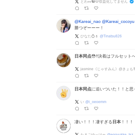
とわ🥜🐿🐯収益化してません
@Kareai_nao
@Kareai_cocoyu
勝つぞーーー！
ひなた💍🌷
@
Tinatsu826
日本同点
😳‼️決着はフルセットへ
jasmine《じゃすみん》@きょ
日本同点
に追いついた！！と思
い
@
i_oeoemm
凄い！！！凄すぎる
日本
！！！
たまごゆっけ🧽
@
eggyukke_tsz