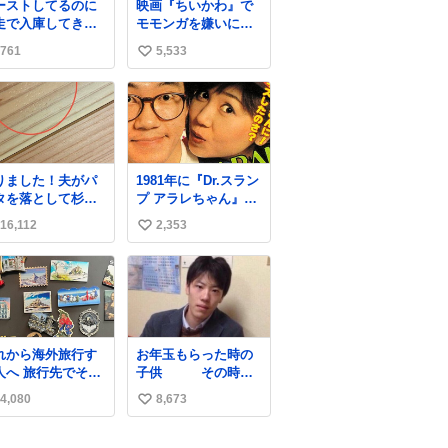
ーストしてるのに
映画『ちいかわ』で
厳しいよ 双方弁
走で入庫してきた
モモンガを嫌いにな
士を雇わないか？
客さん バーストし
った人へ それでも
761
5,533
い
ならその場で動か
愛される理由と可能
いで助け呼んで下
性 kai-
い
い😰 保険にロード
you.net/article/9618
ね
ービス付いてて金
6 『映画ちいかわ 人
数
負担も無いんです
魚の島のひみつ』を3
走ると、
回観て、原作も追っ
さなくていい所ま
ている筆者が、モモ
りました！夫がパ
1981年に『Dr.スラン
壊しちゃいますか
ンガの名誉回復を試
タを落として杉床
プ アラレちゃん』が
 実際、外装ダメー
みようとする記事で
こぼこしました！
放映開始された直後
、ABSセンサ断
す。ちいかわ初心者
16,112
2,353
い
かったーーー！フ
の鳥山明さんと、小
、ブレーキホース
向けです🖊
ーストぼこぼこ自
山茉美さんです。
い
傷入っちゃってま
じゃなくて！これ
…
ね
第二波いつでもい
数
ます！！！✌️いや
っとした！ 杉床
採用しようとして
れから海外旅行す
お年玉もらった時の
る方々へ忠告で
人へ 旅行先でその
子供 その時の
。杉床は乾燥パス
や都市を象徴する
親
に負けます。豆腐
4,080
8,673
い
グネットを買って
らいやわやわで
。 僕は交換留
い
。
してた1年間で20カ