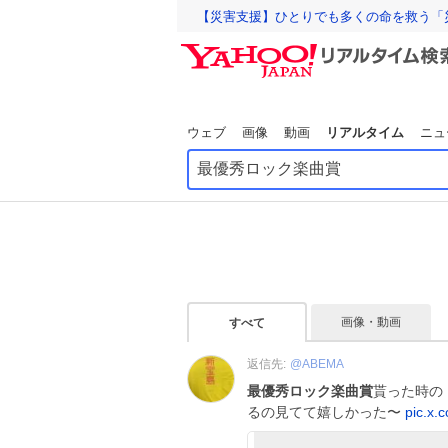
【災害支援】ひとりでも多くの命を救う「
ウェブ
画像
動画
リアルタイム
ニュ
画像・動画
すべて
返信先:
@
ABEMA
最優秀ロック楽曲賞
貰った時の
るの見てて嬉しかった〜
pic.x.