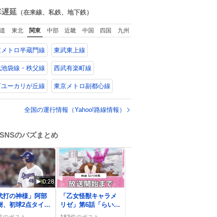
ね
数
車遅延
（在来線、私鉄、地下鉄）
道
東北
関東
中部
近畿
中国
四国
九州
京メトロ半蔵門線
東武東上線
武池袋線・秩父線
西武有楽町線
万ユーカリが丘線
東京メトロ副都心線
全国の運行情報（Yahoo!路線情報）
SNSのバズまとめ
0:28
0
代打の神様」阿部
「乙女怪獣キャラメ
樹、初球2点タイム
リゼ」第6話「らいり
ーでドラゴンズ3連
の森」放送開始、視
件のポスト
182
件のポスト