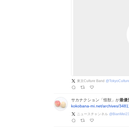
東京Culture Band
@
TokyoCultur
サカナクション「怪獣」が
最優
kokobana-mi.net/archives/348
ニュースチャンネル
@
BianMei2