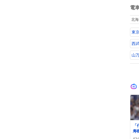
ね
数
電
北海
東
西
山
「
寿
リ
42