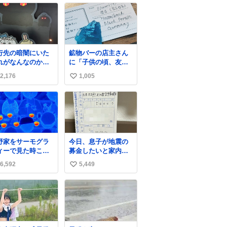
行先の暗闇にいた
鉱物バーの店主さん
れがなんなのかわ
に「子供の頃、友人
らなくて怖すぎた
の土産で青い石を貰
2,176
1,005
い
どもたちも怖がり
って、それがすごく
くってた👻 ちいか
気に入ってたのに、
い
ってこういう感じ
いつかの引越しで無
ね
お話なんです
くしてしまった」と
数
…？
いう話をしたら、
「お土産で買ってき
たくらいの価格感な
野家をサーモグラ
今日、息子が地震の
ら、ドイツの黒い森
ィーで見た時これ
募金したいと家内と
のフローライトか
ったら怖い
郵便局に行ったみた
な…」と当たりつけ
6,592
5,449
い
いです。おもちゃと
てもらった。確かに
か買う選択肢もあっ
い
こんな感じだった気
たと思うけど、自分
がする 凄い
ね
で貯めてた2万円を役
数
に立てて欲しい、み
んなも元気になって
欲しいと。家内も一