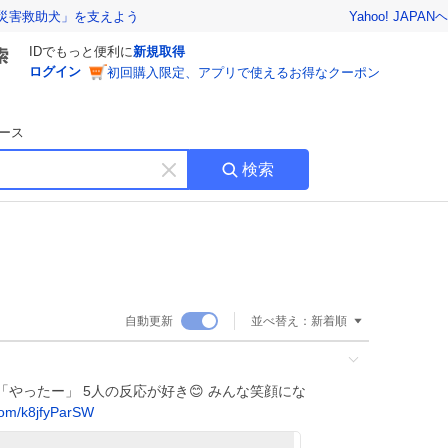
Yahoo! JAPAN
ヘ
災害救助犬」を支えよう
IDでもっと便利に
新規取得
ログイン
初回購入限定、アプリで使えるお得なクーポン
ース
検索
キ
ー
ワ
ー
ド
を
消
自動更新
並べ替え：
新着順
す
「やったー」 5人の反応が好き😊 みんな笑顔にな
com/k8jfyParSW