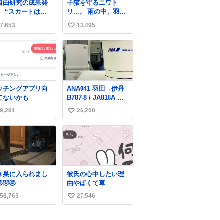
自由研究の成果発
子猫を守るニワト
緒に募金したので、
】 “スカートは回
リ...。 雨の中、羽の
自分も何かできたら
によって広がる
中に子猫を入れて守
なぁと思いました。
7,653
13,495
い
、岡澤恋によって
る姿に感動した！！
70°までなら広がら
愛は種族を超える！
い
に回転が可能なこ
ね
が証明された！”
数
ッチングアプリ向
ANA041 羽田→伊丹
てないかも
B787-8 / JA818A 使
用機到着遅れにつき
9,281
26,200
い
「安全に支障ない範
囲で1分1秒でも遅延
い
回復に努めておりま
ね
す」と機長の気合い
数
十分！ が、フライト
は順調に進みすぎ…
「飛ばしすぎたせい
き巣に入られまし
彼氏の心中したい理
か現在奈良県上空で
🤣🤣
由やばくて草
の待機を命じられて
おります」 でコンソ
58,763
27,546
い
メスープ吹き出しそ
い
うになりましたw