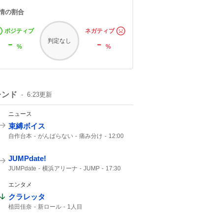
情の割合
ポジティブ
ネガティブ
-
-
判定なし
%
%
レンド
6:23
更新
ニュース
束縛ボイス
自作台本
がんばらない
痛み分け
12:00
にじさんじ
30人
イブラヒム
JUMPdate!
JUMPdate
横浜アリーナ
JUMP
17:30
エンタメ
クラレッタ
植田佳奈
新ロール
1人目