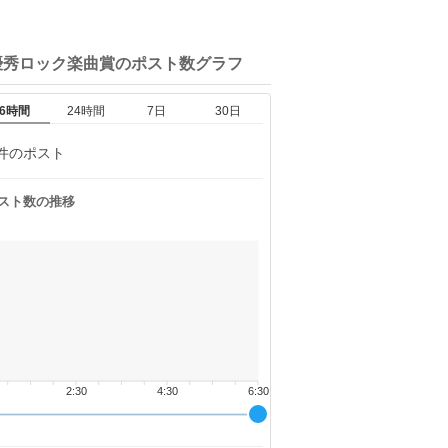
優秀ロック楽曲賞の
ポスト数グラフ
6時間
24時間
7日
30日
件のポスト
スト数の推移
2:30
4:30
6:30