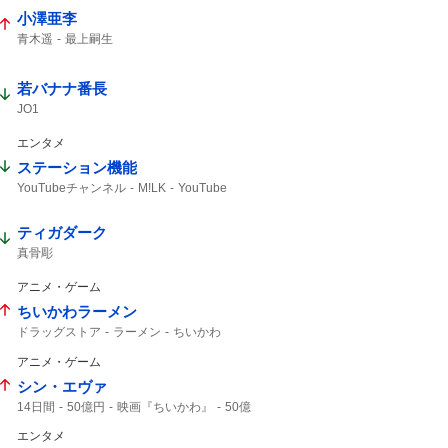
小澤亜李
青木遥
最上嗣生
若バナナ番長
JO1
エンタメ
ステーション機能
YouTubeチャンネル
M!LK
YouTube
ティガダーク
真骨彫
アニメ・ゲーム
ちいかわラーメン
ドラッグストア
ラーメン
ちいかわ
アニメ・ゲーム
シン・エヴァ
14日間
50億円
映画『ちいかわ』
50億
映画ちいかわ
エンタメ