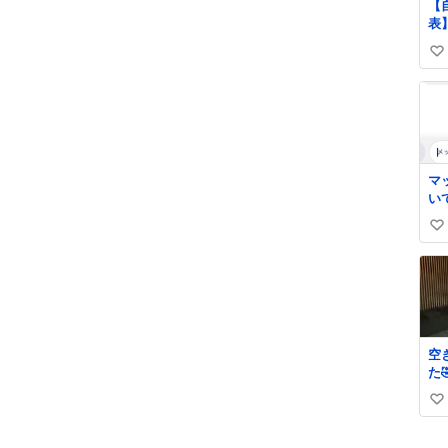
【
表
転
い
が
2
い
ず
ね
と
数
マ
い
い
い
ね
数
空
た
い
い