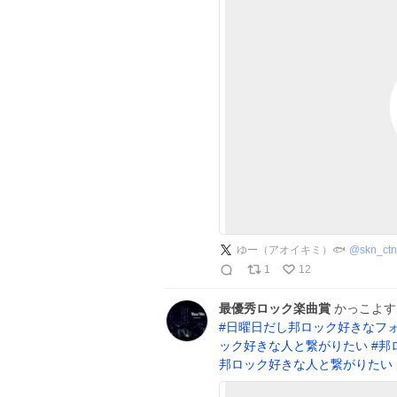
ゆー（アオイキミ）🐟
@
skn_ct
1
12
最優秀ロック楽曲賞
かっこよ
#
日曜日だし邦ロック好きなフ
ック好きな人と繋がりたい
#
邦
邦ロック好きな人と繋がりたい