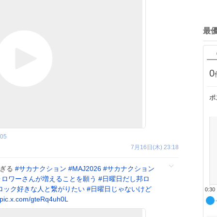
最
0
ポ
n05
7月16日(木) 23:18
すぎる
#
サカナクション
#
MAJ2026
#
サカナクション
ォロワーさんが増えることを願う
#
日曜日だし邦ロ
ロック好きな人と繋がりたい
#
日曜日じゃないけど
0:30
pic.x.com/gteRq4uh0L