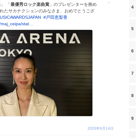
6」 「
最優秀ロック楽曲賞
」のプレゼンターを務め
4
されたサカナクションのみなさま、おめでとうござ
USICAWARDSJAPAN
#
戸田恵梨香
/maj_ceipa/stat…
5
6
7
8
9
2026年6月14日