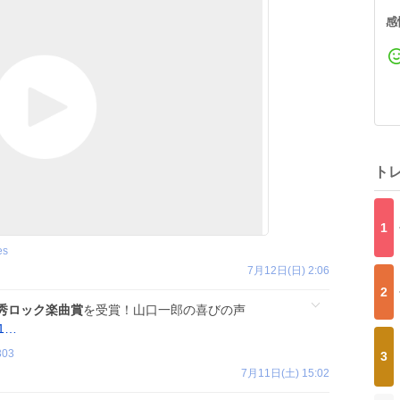
感
ト
1
es
7月12日(日) 2:06
2
秀ロック楽曲賞
を受賞！山口一郎の喜びの声
11…
303
3
7月11日(土) 15:02