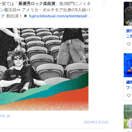
ラミー賞では「
最優秀ロック楽曲賞
」他3部門にノミネ
ーン最注目👀 アメリカ・ボルチモア出身の5人組バ
ック
初出演！ ▶︎
fujirockfestival.com/artist/detail/…
p
旅
こ
か
い
子
ま
い
わ
ね
の
数
か
磯
フ
だ
い
い
ね
rock_jp
数
2024年2月15日