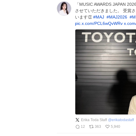
「MUSIC AWARDS JAPAN 202
させていただきました。 受賞
います👏
#
MAJ
#
MAJ2026
#
M
pic.x.com/PCL6wQvWRv
x.com
Erika Toda Staff
@
erikatodastaff
12
363
5,940