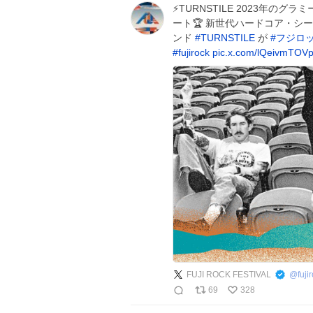
⚡️TURNSTILE 2023年のグ
ート🏆 新世代ハードコア・シ
ンド
#
TURNSTILE
が
#
フジロ
#
fujirock
pic.x.com/lQeivmTOV
FUJI ROCK FESTIVAL
@
fuji
69
328