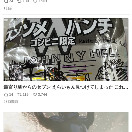
ことはおそらく就職だし、内定取り消し？ それと夏休み期
24
139
2,501
返
リ
い
間の停学って無意味じゃね？
1日前
信
ポ
い
数
ス
ね
ト
数
数
最寄り駅からのセブン えらいもん見つけてしまった これ売
ってくれへんかな… #浅井健一 #ポテチ #ロックの名盤
14
119
3,744
返
リ
い
23時間前
信
ポ
い
数
ス
ね
ト
数
数