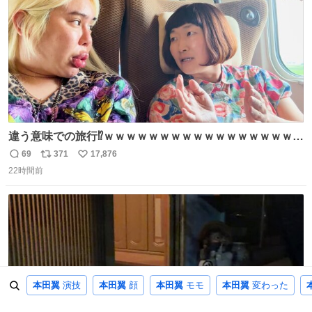
違う意味での旅行⁉️ｗｗｗｗｗｗｗｗｗｗｗｗｗｗｗｗｗｗ
ｗ
69
371
17,876
返
リ
い
22時間前
信
ポ
い
数
ス
ね
ト
数
数
本田翼
演技
本田翼
顔
本田翼
モモ
本田翼
変わった