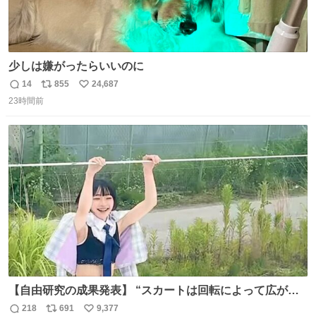
少しは嫌がったらいいのに
14
855
24,687
返
リ
い
23時間前
信
ポ
い
数
ス
ね
ト
数
数
【自由研究の成果発表】 “スカートは回転によって広がる
が、岡澤恋によって270°までなら広がらずに回転が可能な
218
691
9,377
返
リ
い