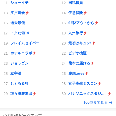
シューイチ
国税職員
江戸川会
任意保険
過去最低
9回2アウトから
トクだ値14
九州旅行
フレイムセイバー
最初はキュン!
ホテルコラボ
ビデオ検証
ジョラゴン
熊本に届ける
立宇治
慶應guys
しゃるる杯
女子高生ミスコン
準々決勝進出
パナソニックスタジアム吹田
100位まで見る
つぶやきピックアップ