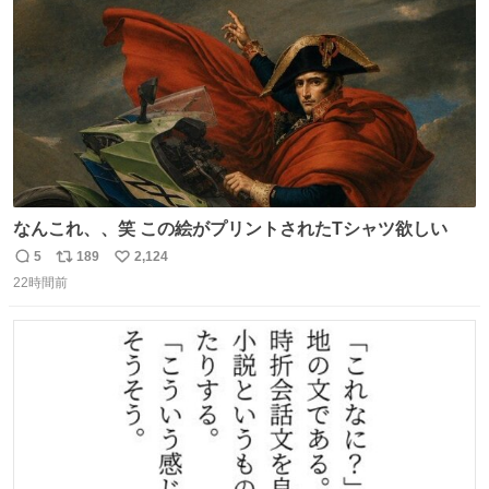
数
なんこれ、、笑 この絵がプリントされたTシャツ欲しい
5
189
2,124
返
リ
い
22時間前
信
ポ
い
数
ス
ね
ト
数
数