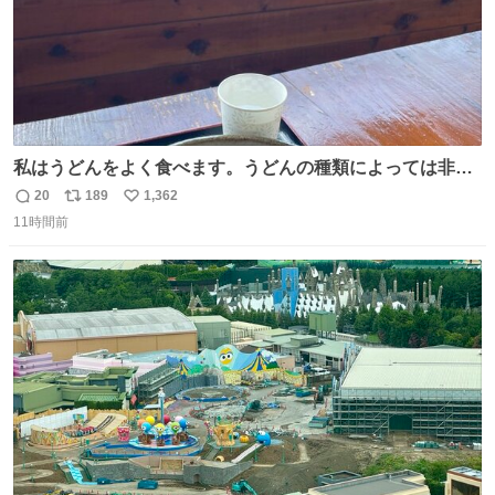
私はうどんをよく食べます。うどんの種類によっては非常
食にもなります。生うどんは消費期限が短く、冷凍うどん
20
189
1,362
返
リ
い
は長持ちする代わりに停電に弱いので、乾麺タイプのうど
11時間前
信
ポ
い
んなら水分が少なく長期保存するのにおすすめです。アル
数
ス
ね
ファ化米や缶詰など、色々な非常食がありますが、うどん
ト
数
数
もいかがでしょうか？