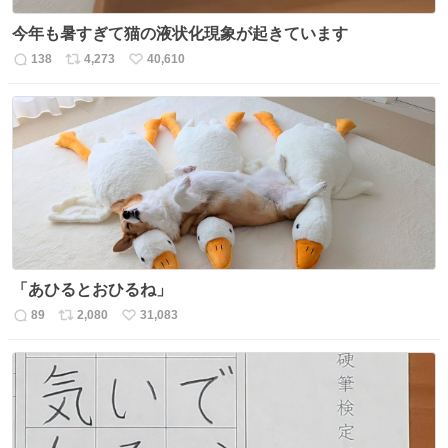
今年も暑すぎて猫の液状化現象が起きています
138
4,273
40,610
返
リ
い
信
ポ
い
数
ス
ね
ト
数
数
「あひるとおひるね」
89
2,080
31,083
返
リ
い
信
ポ
い
数
ス
ね
ト
数
数