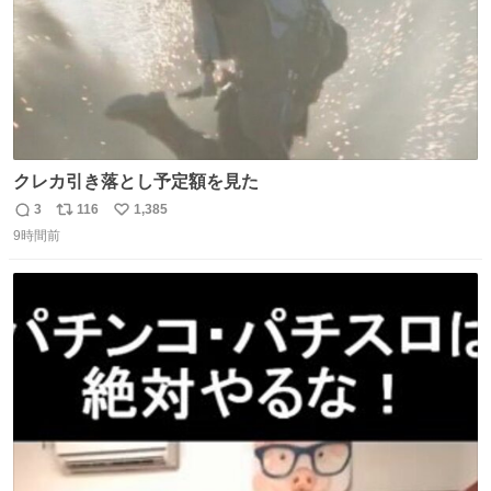
クレカ引き落とし予定額を見た
3
116
1,385
返
リ
い
9時間前
信
ポ
い
数
ス
ね
ト
数
数