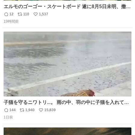
エルモのゴーゴー・スケートボード 遂に8月5日未明、撤
去… ←4日朝 5日朝→ #USJファン #ワンダーランド
12
110
1,537
返
リ
い
19時間前
信
ポ
い
数
ス
ね
ト
数
数
子猫を守るニワトリ...。 雨の中、羽の中に子猫を入れて守
る姿に感動した！！ 愛は種族を超える！
144
1,940
15,839
返
リ
い
1日前
信
ポ
い
数
ス
ね
ト
数