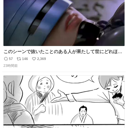
このシーンで抜いたことのある人が果たして世にどれほど
いることか このアカウントに辿り着いた皆さんとは、ロボ
57
146
2,369
返
リ
い
コップ2についてこれからもぜひ語り合っていきたい
23時間前
信
ポ
い
数
ス
ね
ト
数
数