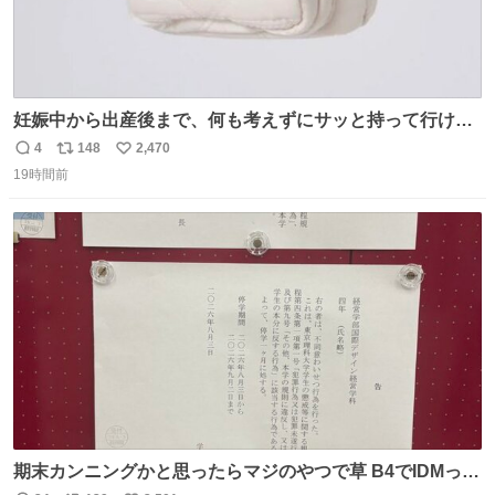
妊娠中から出産後まで、何も考えずにサッと持って行ける
ようなショルダーバッグが欲しいな〜と思っていたのだけ
4
148
2,470
返
リ
い
ど snidelでめちゃくちゃピッタリなものを見つけたので買
19時間前
信
ポ
い
った！✨ スマホと小物とペットボトルが入るの最高すぎる
数
ス
ね
🥹 しかもスマホ入れ独立してるしファスナーない！地味に
ト
数
数
嬉しいやつ！！！
期末カンニングかと思ったらマジのやつで草 B4でIDMって