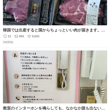
韓国では出産すると国からちょっといい肉が届きます。産
褥期に栄養を取れ！！！というメッセージをビシバシ感じ
33
980
9,692
返
リ
い
る
5時間前
信
ポ
い
数
ス
ね
ト
数
数
教室のインターホンを鳴らしても、なかなか誰も出ないこ