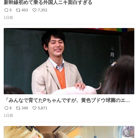
新幹線初めて乗る外国人ニキ面白すぎる
5
403
7,351
返
リ
い
1日前
信
ポ
い
数
ス
ね
ト
数
数
「みんなで育てたPちゃんですが、黄色ブドウ球菌のエン
テロトキシン（耐熱性毒素）が検出されたので、議論する
6
340
5,871
返
リ
い
までもなく処分が決まりました」
1日前
信
ポ
い
数
ス
ね
ト
数
数