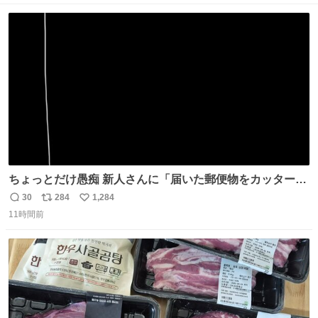
ト
数
数
ちょっとだけ愚痴 新人さんに「届いた郵便物をカッター
（レターオープナー）で開けて」って頼んだら、想定して
30
284
1,284
返
リ
い
たのは1枚目の赤い部分を切って開ける、だったんだけど 2
11時間前
信
ポ
い
枚目の封筒の真ん中にカッターで切れ込みを入れて開け
数
ス
ね
る、だったんよね……
ト
数
数