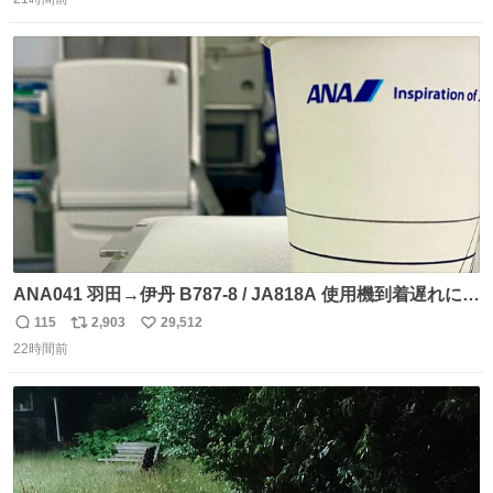
信
ポ
い
数
ス
ね
ト
数
数
ANA041 羽田→伊丹 B787-8 / JA818A 使用機到着遅れにつ
き 「安全に支障ない範囲で1分1秒でも遅延回復に努めてお
115
2,903
29,512
返
リ
い
ります」と機長の気合い十分！ が、フライトは順調に進み
22時間前
信
ポ
い
すぎ… 「飛ばしすぎたせいか現在奈良県上空での待機を命
数
ス
ね
じられております」 でコンソメスープ吹き出しそうになり
ト
数
数
ましたw