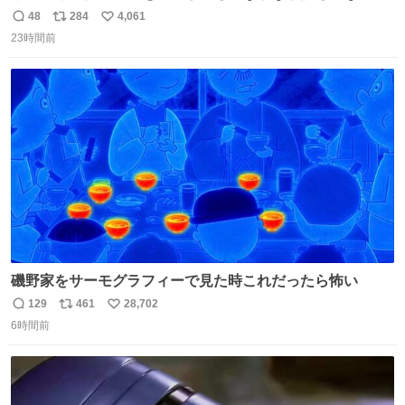
とがあります…。 もしかすると「電話の出方」に困ってい
48
284
4,061
返
リ
い
るのかもしれません。 そこで「何を話せばいいか」が見え
23時間前
信
ポ
い
る手引きを用意して、安心して電話に出られるようにしま
数
ス
ね
す。 インターホンの応対も大切なコミュニケーションの学
ト
数
数
びです。
磯野家をサーモグラフィーで見た時これだったら怖い
129
461
28,702
返
リ
い
6時間前
信
ポ
い
数
ス
ね
ト
数
数