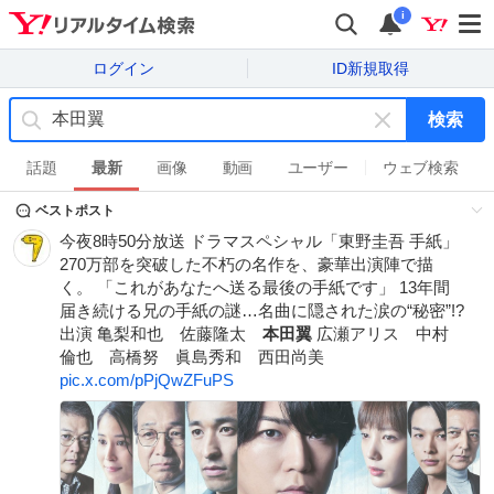
i
ログイン
ID新規取得
検索
キ
ー
話題
最新
画像
動画
ユーザー
ウェブ検索
ワ
ベストポスト
ー
ド
今夜8時50分放送 ドラマスペシャル「東野圭吾 手紙」
を
270万部を突破した不朽の名作を、豪華出演陣で描
消
く。 「これがあなたへ送る最後の手紙です」 13年間
す
届き続ける兄の手紙の謎…名曲に隠された涙の“秘密”!?
出演 亀梨和也 佐藤隆太
本田翼
広瀬アリス 中村
倫也 高橋努 眞島秀和 西田尚美
pic.x.com/pPjQwZFuPS