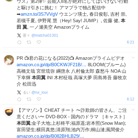
ウス』第2弾✨ 芸能人8名が絶対にしてはいけない行動
と駆け引きに挑む！ アマプラで独占配信中
➡
amzn.to/3S7VVgV
ウエンツ瑛士, 春日俊彰, 吉村 崇,
若槻千夏, 伊野尾 慧（Hey! Say! JUMP）, 佐藤 健,
本
田
翼
, 一ノ瀬美空 Amazonプライム
茶々
@
matcha01301
6:21
PR 📺君の花になる(2022)📺 Amazonプライムビデオ
amazon.co.jp/dp/B0CKWJF21B/…
8LOOM(ブルーム)
高橋文哉 宮世琉弥 綱啓永 八村倫太郎 森愁斗 NOA 山
下幸輝
本田翼
INI 木村柾哉 高塚大夢 田島将吾 藤牧京
介 松田迅
るい
@
rui_loui
6:12
【アマゾン】CHEAT チート 〜詐欺師の皆さん、ご注
意ください〜 DVD-BOX - 国内のドラマ ［キャスト］
本田翼
;金子大地;上杉柊平;福原遥;岩本照(Snow Man);
富田望生;横田真悠;清原翔;池内万作;桐山漣;風間俊介
amazon.co.jp/dp/B082BHLB29/…