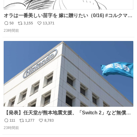
オラは一番美しい苗字を 嫁に贈りたい（0/16) #コルクマン
ガ専科
50
3,155
13,371
返
リ
い
23時間前
信
ポ
い
数
ス
ね
ト
数
数
【発表】任天堂が熊本地震支援、「Switch 2」など無償修
理へ 保証切れでも対象 news.livedoor.com/article/detail…
111
1,277
8,783
返
リ
い
任天堂が令和8年熊本地震の被災者支援として、災害救助
23時間前
信
ポ
い
法適用地域からの同社製品の修理について、27年2月1日ま
数
ス
ね