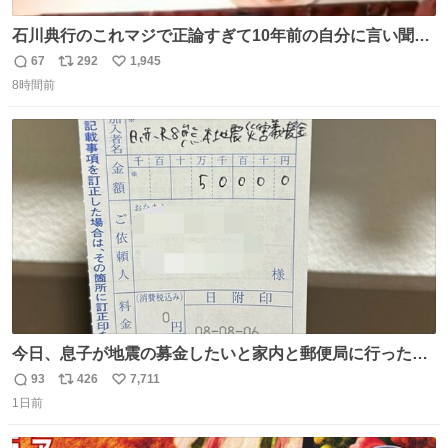
石川典行のこれマジで正論すぎて10年前の自分に言い聞か
せたい
67
292
1,945
返
リ
い
8時間前
信
ポ
い
数
ス
ね
ト
数
数
今日、息子が地震の募金したいと家内と郵便局に行ったみ
たいです。おもちゃとか買う選択肢もあったと思うけど、
93
426
7,711
返
リ
い
自分で貯めてた2万円を役に立てて欲しい、みんなも元気
1日前
信
ポ
い
になって欲しいと。家内も一緒に募金したので、自分も何
数
ス
ね