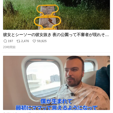
彼女とシーソーの彼女抜き 夜の公園って不審者が現れそう
で怖いんだよな
197
2,476
59,925
返
リ
い
20時間前
信
ポ
い
数
ス
ね
ト
数
数