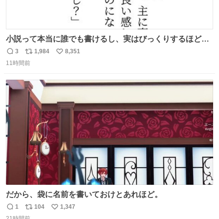
小説って本当に誰でも書けるし、実はびっくりするほど自
由だし、みんなもっと好きに文字で遊べばいいんじゃない
3
1,984
8,351
返
リ
い
かなって思うよ〜
11時間前
信
ポ
い
数
ス
ね
ト
数
数
だから、袋に名前を書いておけとあれほど。
1
104
1,347
返
リ
い
21時間前