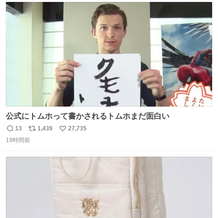
で無償で対応すると発表した。「Switch 2」や「Switch」
ト
数
数
「Joy-Con」などが対象。
公式にトムホって書かされるトムホまだ面白い
13
1,439
27,735
返
リ
い
19時間前
信
ポ
い
数
ス
ね
ト
数
数