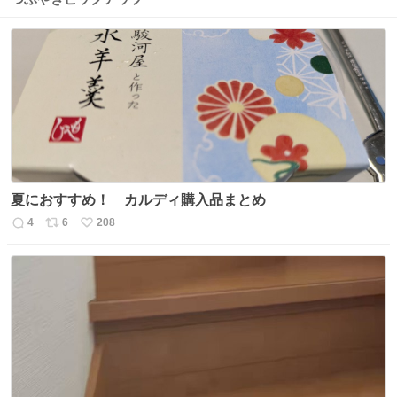
夏におすすめ！ カルディ購入品まとめ
4
6
208
返
リ
い
信
ポ
い
数
ス
ね
ト
数
数