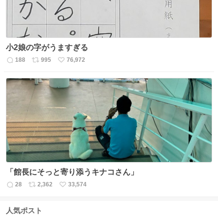
小2娘の字がうますぎる
188
995
76,972
返
リ
い
信
ポ
い
数
ス
ね
ト
数
数
「館長にそっと寄り添うキナコさん」
28
2,362
33,574
返
リ
い
信
ポ
い
数
ス
ね
人気ポスト