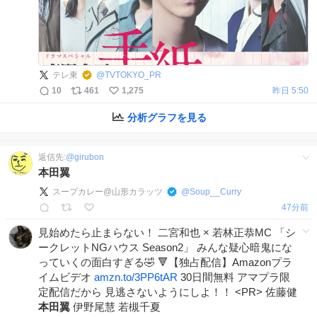
テレ東
@
TVTOKYO_PR
10
461
1,275
昨日 5:50
分析グラフを見る
返信先:
@
girubon
本田翼
スープカレー@山形カラッツ
@
Soup__Curry
48分前
見始めたら止まらない！ 二宮和也 × 若林正恭MC 「シ
ークレットNGハウス Season2」 みんな疑心暗鬼にな
っていくの面白すぎる🤣 🔻【独占配信】Amazonプラ
イムビデオ
amzn.to/3PP6tAR
30日間無料 アマプラ限
定配信だから 見逃さないようにしよ！！ <PR> 佐藤健
本田翼
伊野尾慧 若槻千夏