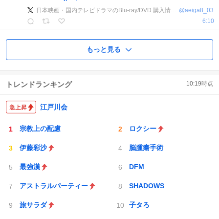
日本映画・国内テレビドラマのBlu-ray/DVD 購入情報 🧾
@
aeiga8_03
6:10
もっと見る
トレンドランキング
10:19
時点
江戸川会
宗教上の配慮
ロクシー
伊藤彩沙
脳腫瘍手術
最強漢
DFM
アストラルパーティー
SHADOWS
旅サラダ
子タろ