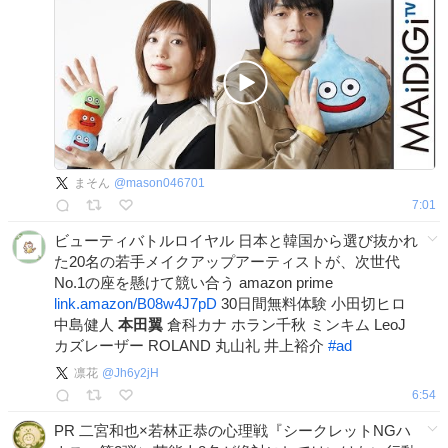
まそん
@
mason046701
7:01
ビューティバトルロイヤル 日本と韓国から選び抜かれ
た20名の若手メイクアップアーティストが、次世代
No.1の座を懸けて競い合う amazon prime
link.amazon/B08w4J7pD
30日間無料体験 小田切ヒロ
中島健人
本田翼
倉科カナ ホラン千秋 ミンキム LeoJ
カズレーザー ROLAND 丸山礼 井上裕介
#
ad
凛花
@
Jh6y2jH
6:54
PR 二宮和也×若林正恭の心理戦『シークレットNGハ