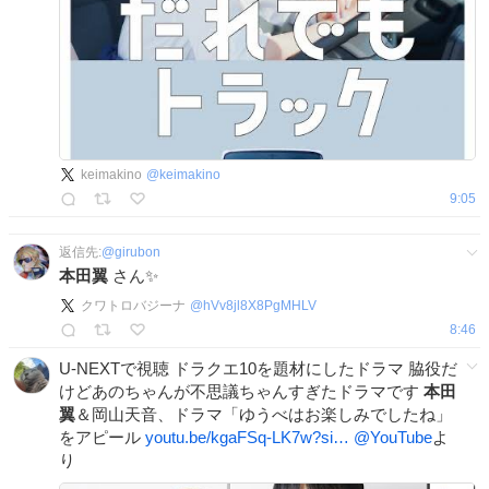
keimakino
@
keimakino
9:05
返信先:
@
girubon
本田翼
さん✨
クワトロバジーナ
@
hVv8jl8X8PgMHLV
8:46
U-NEXTで視聴 ドラクエ10を題材にしたドラマ 脇役だ
けどあのちゃんが不思議ちゃんすぎたドラマです
本田
翼
＆岡山天音、ドラマ「ゆうべはお楽しみでしたね」
をアピール
youtu.be/kgaFSq-LK7w?si…
@YouTube
よ
り