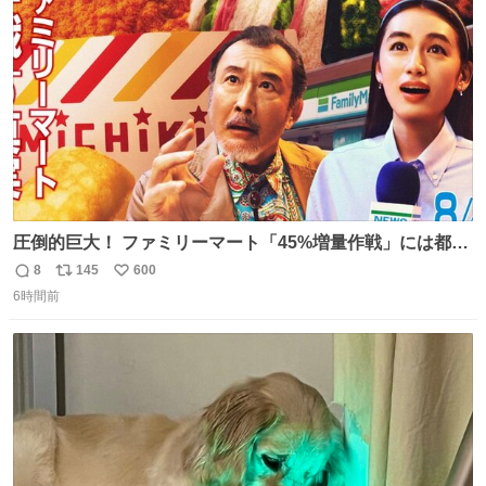
かできたらなぁと思いました。
ト
数
数
圧倒的巨大！ ファミリーマート「45%増量作戦」には都市
伝説が隠されている、のかもしれない。 web-
8
145
600
返
リ
い
mu.jp/news/79509/
6時間前
信
ポ
い
数
ス
ね
ト
数
数