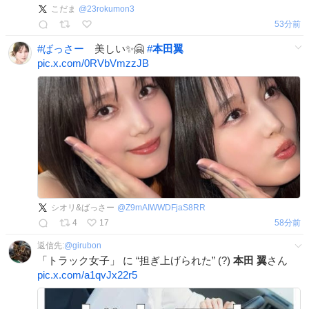
こだま
@
23rokumon3
54分前
#
ばっさー
美しい✨🤗
#
本田翼
pic.x.com/0RVbVmzzJB
シオリ&ばっさー
@
Z9mAIWWDFjaS8RR
4
17
58分前
返信先:
@
girubon
「トラック女子」 に “担ぎ上げられた” (?)
本田
翼
さん
pic.x.com/a1qvJx22r5