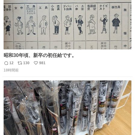
昭和30年頃、新卒の初任給です。
12
130
981
返
リ
い
18時間前
信
ポ
い
数
ス
ね
ト
数
数