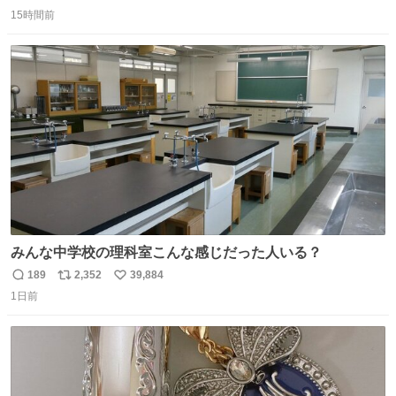
返
リ
い
まそんな場合じゃねぇだろお前よぉ)」が面白すぎる。
15時間前
信
ポ
い
数
ス
ね
ト
数
数
みんな中学校の理科室こんな感じだった人いる？
189
2,352
39,884
返
リ
い
1日前
信
ポ
い
数
ス
ね
ト
数
数