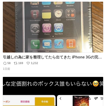
数
ス
ね
ト
数
数
引越しの為に家を整理してたら出てきた iPhone 3Gの完全
未開封品 かなり前に楽天だかで買った多分未使用のデモ機
58
169
3,232
返
リ
い
で-が出るのだと思うんだよね ヤフオクで売れてない190万
1日前
信
ポ
い
があったけど初代じゃあるまいし流石にそこまではねぇ 日
数
ス
ね
本初のモデルではあるけど´д` ; #Apple #iPhone3G
ト
数
数