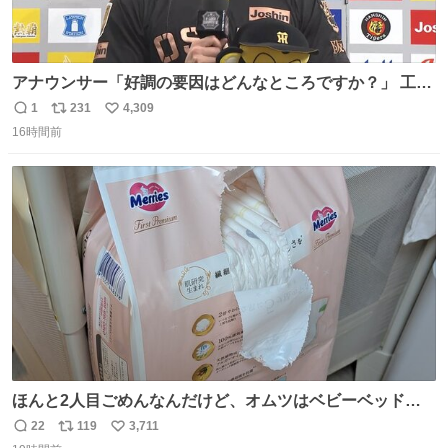
アナウンサー「好調の要因はどんなところですか？」 工藤
「え〜、、、要因、、、」 阪神ファン「ﾌｧﾝﾉｵｶｹﾞｰ!」 工藤
1
231
4,309
返
リ
い
「ファンのおかげですっ！😎」 阪神ファンやっぱりオモロ
16時間前
信
ポ
い
すぎ笑
数
ス
ね
ト
数
数
ほんと2人目ごめんなんだけど、オムツはベビーベッドにS
字フックで吊るしてる😂
22
119
3,711
返
リ
い