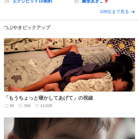
エグジビット10契約
雛形あきこ
100位まで見る
つぶやきピックアップ
「もうちょっと寝かしてあげて」の視線
55
359
12,029
返
リ
い
信
ポ
い
数
ス
ね
ト
数
数