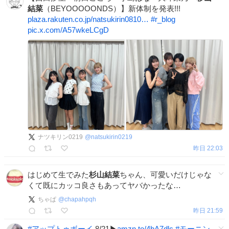
結菜
（BEYOOOOONDS）】新体制を発表!!!
plaza.rakuten.co.jp/natsukirin0810…
#
r_blog
pic.x.com/A57wkeLCgD
ナツキリン0219
@
natsukirin0219
昨日 22:03
はじめて生でみた
杉山結菜
ちゃん、可愛いだけじゃな
くて既にカッコ良さもあってヤバかったな…
ちゃぱ
@
chapahpqh
昨日 21:59
#
アップトゥボーイ
8/21▶
amzn.to/4bA7dlc
#
モーニン