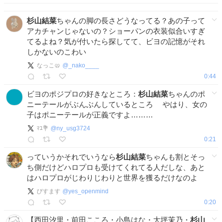
杉山結菜
ちゃんの脚の長さどうなってる？あの子って
アカチャンじゃないの？ショーパンの衣装似合いすぎ
てるよね？気が付いたら探してて、ビヨの記憶がそれ
しかないのこわい
なっこ🥨
@
_nako____
0:44
ビヨのポジプロの好きなところ：
杉山結菜
ちゃんのポ
ニーテールがぶんぶんしているところ やはり、女の
子はポニーテールが正義ですよ………
ﾏﾕ💐
@
ny_usg3724
0:21
っていうかそれでいうなら
杉山結菜
ちゃんも割とそっ
ち側だけどハロプロも受けてくれてる人だしな、あと
はハロプロがじわりじわりと世界を獲るだけなのよ
びすます
@
yes_openmind
0:20
【西田汐里・前田こころ・小島はな・大坪茉乃・
杉山