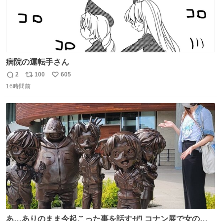
病院の運転手さん
2
100
605
返
リ
い
16時間前
信
ポ
い
数
ス
ね
ト
数
数
あ…ありのまま今起こった事を話すぜ! コナン展で女の子