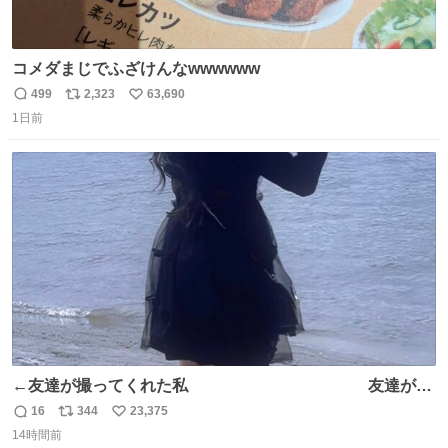
コメダまじでふざけんなwwwwww
499
2,323
63,690
返
リ
い
1日前
信
ポ
い
数
ス
ね
ト
数
数
←友達が撮ってくれた私 友達が描
いてくれた私→
16
344
23,375
返
リ
い
14時間前
信
ポ
い