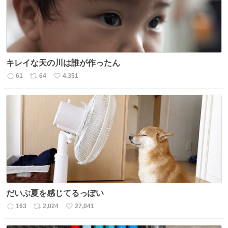
キレイな天の川は誰が作ったん
61
64
4,351
返
リ
い
信
ポ
い
数
ス
ね
ト
数
数
だいぶ夏を感じてるっぽい
163
2,024
27,041
返
リ
い
信
ポ
い