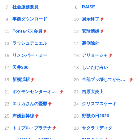
社会服務要員
RAISE
事前ダウンロード
展示終了
Pontaパス会員
安珍清姫
ラッシュデュエル
裏側除外
リメンバー・ミー
アリョーシャ
天井300
しいたけ占い
新横浜駅
全部ブッ壊してから辞めたい
ポケモンセンターオンライン
吉原大炎上
エリカさんの憂鬱
クリスマスケーキ
声優新幹線
野獣の日2026
トリプル・プラチナ
サクラエディタ