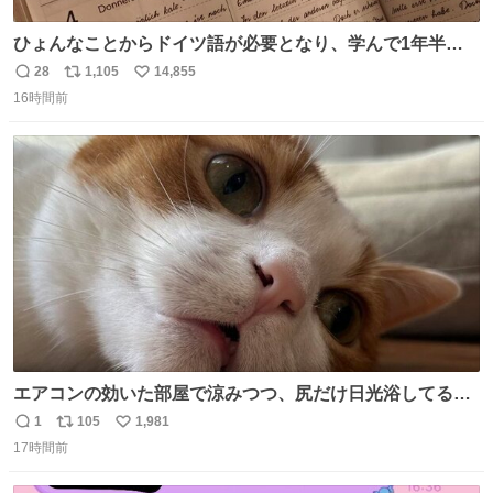
ひょんなことからドイツ語が必要となり、学んで1年半に
なる。 ちなみに最初の半年で『必携ドイツ文法総まとめ』
28
1,105
14,855
返
リ
い
と『重要単語4000』を数十周して丸暗記した。読み書きに
16時間前
信
ポ
い
困らなくなり、日記も8ヶ月続けて書ける量はこの通り。
数
ス
ね
Geminiの添削もエラーの指摘は激減し、上級の表現を教え
ト
数
数
てもらう今日この頃。
エアコンの効いた部屋で涼みつつ、尻だけ日光浴してる猫
もはや貴族じゃん！
1
105
1,981
返
リ
い
17時間前
信
ポ
い
数
ス
ね