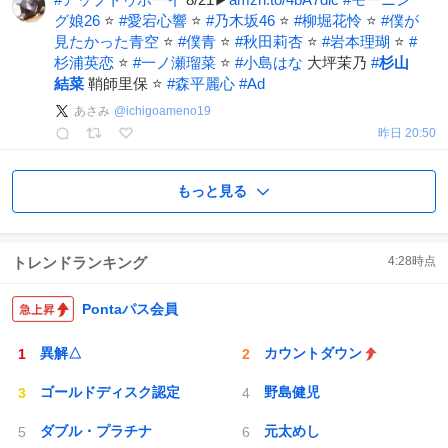
グ娘26
⭐
#
愛宕心響
⭐
#
乃木坂46
⭐
#
柳堀花怜
⭐
#
僕が
見たかった青空
⭐
#
僕青
⭐
#
秋田莉杏
⭐
#
岩本理瑚
⭐
#
杉浦英恋
⭐
#
一ノ瀬瑠菜
⭐
#
小島はな
大坪茉乃
#
杉山
結菜
鞘師里保 ⭐
#
森平麗心
#
Ad
あさみ
@
ichigoameno19
昨日 20:50
もっと見る
トレンドランキング
4:28
時点
Pontaパス会員
異解△
カウントダウン
ゴールドディスク認定
野島健児
ダブル・プラチナ
元太めし