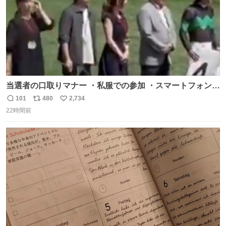
当選者の口取りマナー ・私服での参加 ・スマートフォンで
の撮影 ・調教師へ自分から握手を求める行為 ・シャツをズ
101
480
2,734
返
リ
い
ボンにインしていない服装 ・ボディーバッグの着用 私も口
22時間前
信
ポ
い
ドリに参加したいので、出禁になる前に繰り返し案内して
数
ス
ね
ほしい #DMMバヌーシ
ト
数
数