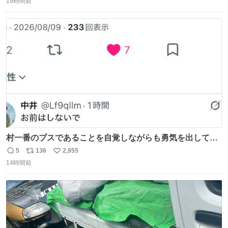
19時間前
信
ポ
い
数
ス
ね
ト
数
数
村一番のブスであることを自覚しながらも勇気を出して村
長の息子に恋文を書いたら翌日村の共用井戸に捨てられて
5
136
2,955
返
リ
い
たときの顔になった
14時間前
信
ポ
い
数
ス
ね
ト
数
数