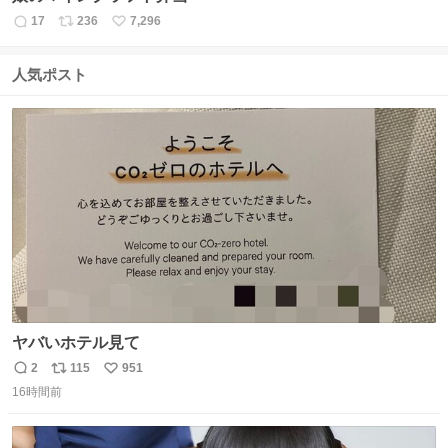
17
236
7,296
返
リ
い
信
ポ
い
数
ス
ね
人気ポスト
ト
数
数
ヤバいホテル見て
2
115
951
返
リ
い
16時間前
信
ポ
い
数
ス
ね
ト
数