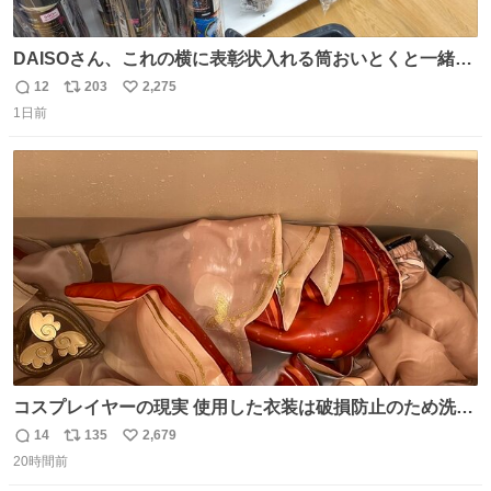
DAISOさん、これの横に表彰状入れる筒おいとくと一緒に
売れますのでご検討下さい
12
203
2,275
返
リ
い
1日前
信
ポ
い
数
ス
ね
ト
数
数
コスプレイヤーの現実 使用した衣装は破損防止のため洗濯
機に入れられないので、大体こんな感じで浸け置きした後
14
135
2,679
返
リ
い
に手洗い…
20時間前
信
ポ
い