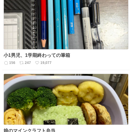
数
ス
ね
ト
数
数
小1男児、1学期終わっての筆箱
156
247
19,077
返
リ
い
信
ポ
い
数
ス
ね
ト
数
数
娘のマインクラフト弁当