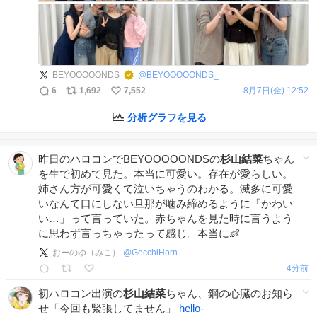
BEYOOOOONDS
@
BEYOOOOONDS_
6
1,692
7,552
8月7日(金) 12:52
分析グラフを見る
昨日のハロコンでBEYOOOOONDSの
杉山結菜
ちゃん
を生で初めて見た。本当に可愛い。存在が愛らしい。
姉さん方が可愛くて泣いちゃうのわかる。滅多に可愛
いなんて口にしない旦那が噛み締めるように「かわい
い…」って言っていた。赤ちゃんを見た時に言うよう
に思わず言っちゃったって感じ。本当に👶
おーのゆ（みこ）
@
GecchiHorn
4分前
初ハロコン出演の
杉山結菜
ちゃん、鋼の心臓のお知ら
せ「今回も緊張してません」
hello-