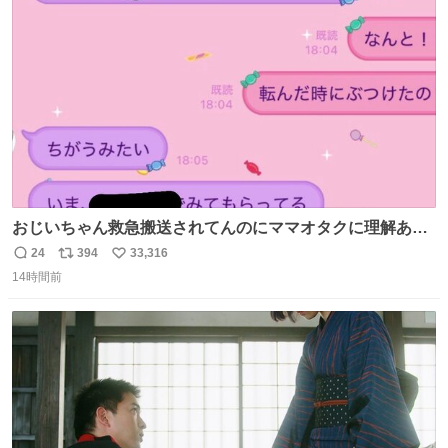
ト
数
数
おじいちゃん救急搬送されてんのにママオタクに理解あっ
て不謹慎だけどウケる
24
394
33,316
返
リ
い
14時間前
信
ポ
い
数
ス
ね
ト
数
数