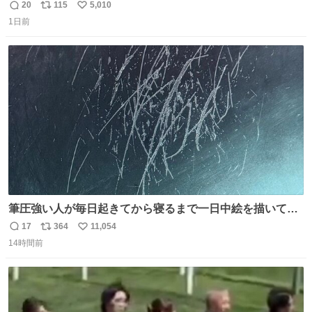
20
115
5,010
返
リ
い
1日前
信
ポ
い
数
ス
ね
ト
数
数
筆圧強い人が毎日起きてから寝るまで一日中絵を描いてる
とこうなる。 異常事態です。
17
364
11,054
返
リ
い
14時間前
信
ポ
い
数
ス
ね
ト
数
数