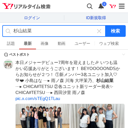
i
ログイン
ID新規取得
検索
キ
ー
話題
最新
画像
動画
ユーザー
ウェブ検索
ワ
ベストポスト
ー
ド
本日メジャーデビュー7周年を迎えました🎉 いつも温
を
かい応援ありがとうございます！ BEYOOOOONDSか
消
らお知らせが２つ！ ①新メンバー3名ユニット加入🤍
す
💚❤️ 小島はな ···▸ 雨ノ森 川海 大坪茉乃、
杉山結菜
···▸ CHICA#TETSU ②各ユニット新リーダー発表✨
CHICA#TETSU ···▸ 西田汐里 雨ノ森
pic.x.com/sTEgQ1TLau