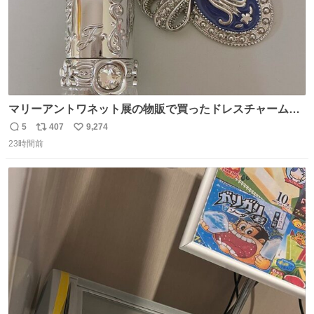
マリーアントワネット展の物販で買ったドレスチャームを
流行りのめじるしアクセサリーにして、リップにつけた
5
407
9,274
返
リ
い
り、同じく物販で購入したシュシュにつけたりしています
23時間前
信
ポ
い
💄💎
数
ス
ね
ト
数
数