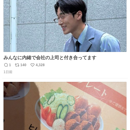
みんなに内緒で会社の上司と付き合ってます
1
140
4,328
返
リ
い
1日前
信
ポ
い
数
ス
ね
ト
数
数