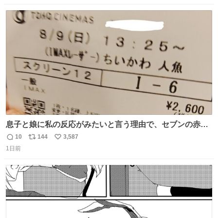
数
ス
ね
ト
数
数
息子と娘に私の反応がみたいと言う理由で、セブンの赤魚
の煮付けを食べさせられ、ちいかわの映画に連れてこられ
10
144
3,587
返
リ
い
ました 一体どういうことなんやで…
1日前
信
ポ
い
数
ス
ね
ト
数
数