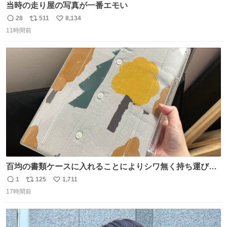
当時の走り屋の写真が一番エモい
28
511
8,134
返
リ
い
11時間前
信
ポ
い
数
ス
ね
ト
数
数
百均の書類ケースに入れることによりシワ無く持ち運びに
成功 いつも劇場のアイロンをお借りしていた ㅤ だいぶ前に
1
125
1,711
返
リ
い
楽屋で誰かが入れているのを見て「真似しよう」と思った
17時間前
信
ポ
い
のを長らく忘れていた 誰だっけ
数
ス
ね
ト
数
数