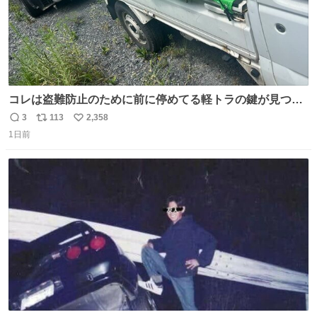
コレは盗難防止のために前に停めてる軽トラの鍵が見つか
らなくて 持ち主すら動かすことができない鉄壁のスープラ
3
113
2,358
返
リ
い
1日前
信
ポ
い
数
ス
ね
ト
数
数