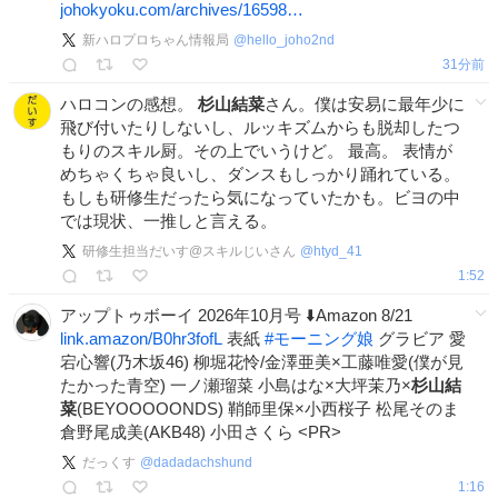
johokyoku.com/archives/16598…
新ハロプロちゃん情報局
@
hello_joho2nd
31分前
ハロコンの感想。
杉山結菜
さん。僕は安易に最年少に
飛び付いたりしないし、ルッキズムからも脱却したつ
もりのスキル厨。その上でいうけど。 最高。 表情が
めちゃくちゃ良いし、ダンスもしっかり踊れている。
もしも研修生だったら気になっていたかも。ビヨの中
では現状、一推しと言える。
研修生担当だいす@スキルじいさん
@
htyd_41
1:52
アップトゥボーイ 2026年10月号 ⬇️Amazon 8/21
link.amazon/B0hr3fofL
表紙
#
モーニング娘
グラビア 愛
宕心響(乃木坂46) 柳堀花怜/金澤亜美×工藤唯愛(僕が見
たかった青空) 一ノ瀬瑠菜 小島はな×大坪茉乃×
杉山結
菜
(BEYOOOOONDS) 鞘師里保×小西桜子 松尾そのま
倉野尾成美(AKB48) 小田さくら <PR>
だっくす
@
dadadachshund
1:16