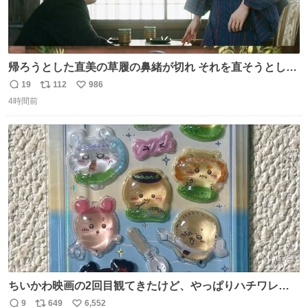
帰ろうとした直美の草履の鼻緒が切れ それを直そうとした
小川がさらに壊し…… 結果、直美をおんぶして送ることに
19
112
986
返
リ
い
なりました。 👇鼻緒はいつも恋のキューピッド？
4時間前
信
ポ
い
web.nhk/tv/an/kazekaor…［見逃し配信中］ #朝ドラ #風
数
ス
ね
薫る 上坂樹里 甲斐翔真
ト
数
数
ちいかわ映画の2回目観てきたけど、やっぱりハチワレの
「ハモりすごいよッ…」に対するちいかわの「エ゛ッ!?(い
9
649
6,552