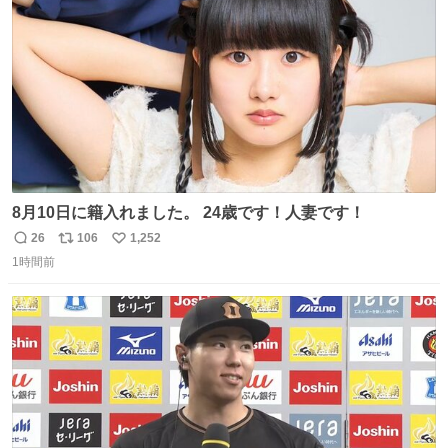
数
8月10日に籍入れました。 24歳です！人妻です！
26
106
1,252
返
リ
い
1時間前
信
ポ
い
数
ス
ね
ト
数
数