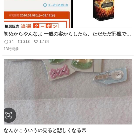
初めからやんなよ 一般の客からしたら、ただただ邪魔でし
かないのよ
34
218
1,434
返
リ
い
13時間前
信
ポ
い
数
ス
ね
ト
数
数
なんかこういうの見ると悲しくなる😔