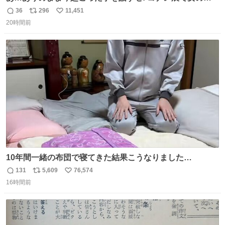
に 「千速さんですか！？」 と声をかけられた。 あぁ鞄の
36
296
11,451
返
リ
い
装飾かなと思ったら 「背も高いし見た目もすごく千速さん
20時間前
信
ポ
い
だと思いました！」 それでは聞いてください。 ＿人人人人
数
ス
ね
人＿ ＞今日は私服＜ ￣Y^Y^Y^Y^Y^￣ #白樹鳥取大阪コ
ト
数
数
ナン旅行2026
10年間一緒の布団で寝てきた結果こうなりました…
131
5,609
76,574
返
リ
い
16時間前
信
ポ
い
数
ス
ね
ト
数
数