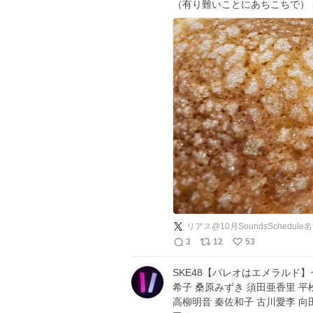
（有り難いことにあちこちで）
リアス@10月SoundsSchedul
3
12
53
SKE48【パレオはエメラルド】
希子 桑原みずき 須田亜香里 
高柳明音 秦佐和子 古川愛李 向田