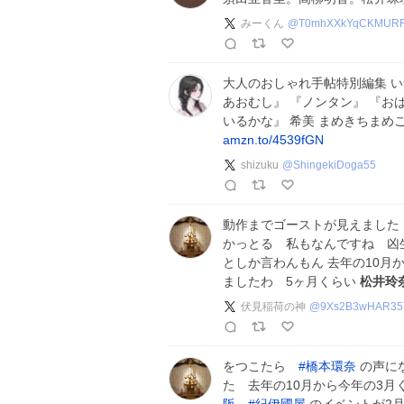
みーくん
@
T0mhXXkYqCKMUR
大人のおしゃれ手帖特別編集 い
あおむし』 『ノンタン』 『お
いるかな』 希美 まめきちまめ
amzn.to/4539fGN
shizuku
@
ShingekiDoga55
動作までゴーストが見えました
かっとる 私もなんですね 凶
としか言わんもん 去年の10
ましたわ 5ヶ月くらい
松井玲
伏見稲荷の神
@
9Xs2B3wHAR35
をつこたら
#
橋本環奈
の声に
た 去年の10月から今年の3月