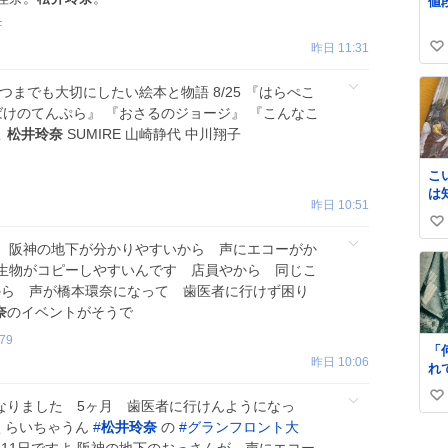
値
す
ま
F
門
昨日 11:31
い
上
い
ね
つまでも大切にしたい絵本と物語 8/25 『はらぺこ
ね
ばけのてんぷら』 『おさるのジョージ』 『こんなこ
数
こ
松井玲奈
SUMIRE 山崎静代 中川翔子
こ
は
昨日 10:51
史
い
𝑩
 阪神の地下が分かりやすいから 声にエコーがか
い
生物がコピーしやすいんです 店員やから 同じこ
ね
月から 声が橋本環奈になって 歯医者に行けず困り
数
奈
のイベントがそうで
79
「
昨日 10:06
れ
すぎ
い
立
なりました 5ヶ月 歯医者に行けんようになっ
ー
い
くらいちゃうん
#
松井玲奈
の
#
グランフロント大
「
ね