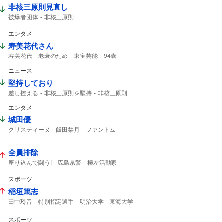
非核三原則見直し
被爆者団体
非核三原則
エンタメ
寿美花代さん
寿美花代
老衰のため
東宝芸能
94歳
高島忠夫
高嶋政宏
髙嶋政宏
ニュース
最期の最期まで...
おしどり夫婦
最期まで
堅持しており
差し控える
非核三原則を堅持
非核三原則
唯一の戦争被爆国
広島平和記念式典
エンタメ
被爆国として
城田優
クリスティーヌ
飯田栞月
ファントム
加藤和樹
小南満佑子
栞月
天使の歌声
ミュージカル
2027年10月
全身全霊
全員排除
座り込んで闘う!
広島県警
極左活動家
座り込んで闘う
座り込んで
広島市中区
スポーツ
稲垣篤志
田中玲音
特別指定選手
明治大学
東海大学
JFA
2029年
サッカー
Jリーグ
スポーツ