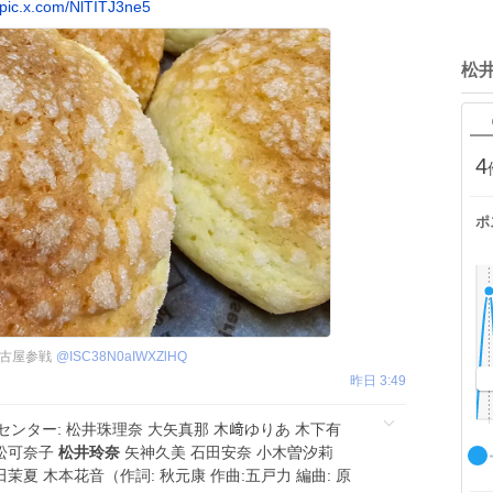
pic.x.com/NlTITJ3ne5
松
4
ポ
e名古屋参戦
@
ISC38N0aIWXZlHQ
昨日 3:49
センター: 松井珠理奈 大矢真那 木﨑ゆりあ 木下有
平松可奈子
松井玲奈
矢神久美 石田安奈 小木曽汐莉
茉夏 木本花音（作詞: 秋元康 作曲:五戸力 編曲: 原