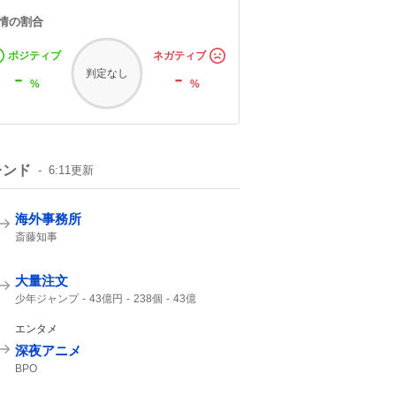
情の割合
ポジティブ
ネガティブ
-
-
判定なし
%
%
レンド
6:11
更新
海外事務所
斎藤知事
大量注文
少年ジャンプ
43億円
238個
43億
ジャンプ
ジャンプ+
エンタメ
深夜アニメ
BPO