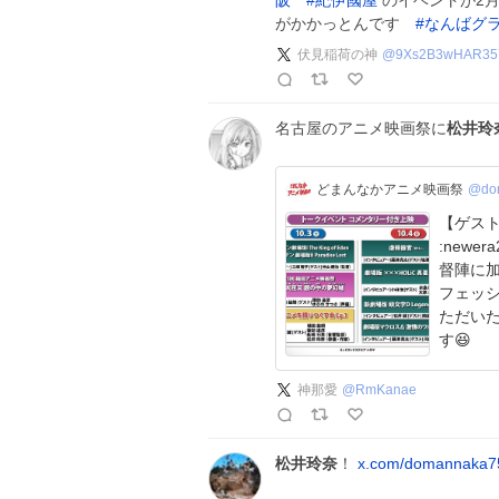
阪
#
紀伊國屋
のイベントが2月
がかかっとんです
#
なんばグ
伏見稲荷の神
@
9Xs2B3wHAR35
名古屋のアニメ映画祭に
松井玲
どまんなかアニメ映画祭
@do
【ゲスト
:new
督陣に
フェッシ
ただいた
す😆
神那愛
@
RmKanae
松井玲奈
！
x.com/domannaka7