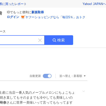
Yahoo! JAPAN
ヘ
実際に買ったレポート
IDでもっと便利に
新規取得
ログイン
ヤフーショッピングなら「毎日5％」おトク
ース
検索
キ
ー
ワ
ー
ド
を
消
自動更新
並べ替え：
新着順
す
土産に当店一番人気のメープルメロンにちょこちょ
で焼き直してもそのままでも冷やしても美味しいの
玲奈
さんに世界一美味いって言ってもらってます