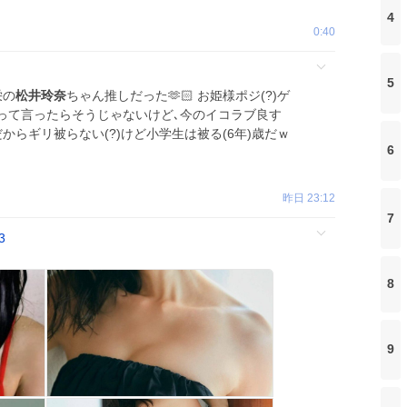
4
0:40
5
栄の
松井玲奈
ちゃん推しだった🫶🏻 お姫様ポジ(?)ゲ
って言ったらそうじゃないけど､今のイコラブ良す
からギリ被らない(?)けど小学生は被る(6年)歳だｗ
6
昨日 23:12
7
3
8
9