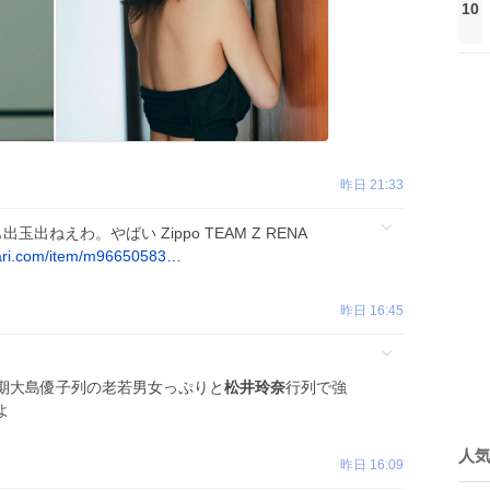
10
昨日 21:33
出玉出ねえわ。やばい Zippo TEAM Z RENA
ari.com/item/m96650583…
昨日 16:45
期大島優子列の老若男女っぷりと
松井玲奈
行列で強
よ
人
昨日 16:09