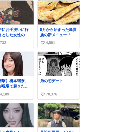
中にお手洗いに行
8月から始まった鳥貴
うとした女性の後
族の新メニュー「フ
に突如現れ、髪の
ライド茄子」がうま
732
4,591
い
にガブリと嚙みつ
すぎでした 信じ
たのは、「髪切」
て……
い
いう真っ黒なモン
ね
ター。顔をアップ
数
みるとちょっと怖
、正体不明のキャ
クターです。原宿
衝撃】橋本環奈、
弟の初デート
太田記念美術館で
影現場で起きた窃
催中の「アニマル
事件を明かす「警
モンスター」展に
4,189
70,376
い
が来てました」
8/23まで展示して
ws.livedoor.com/
い
ます。
icle/detail… 橋本
ね
「撮影現場で照明
数
んのケーブルが盗
れて…。廃工場と
で撮影してたんで