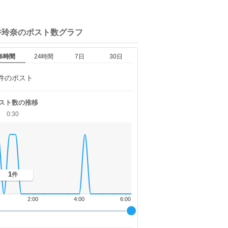
井玲奈の
ポスト数グラフ
6時間
24時間
7日
30日
件のポスト
スト数の推移
0:30
1
件
2:00
4:00
6:00