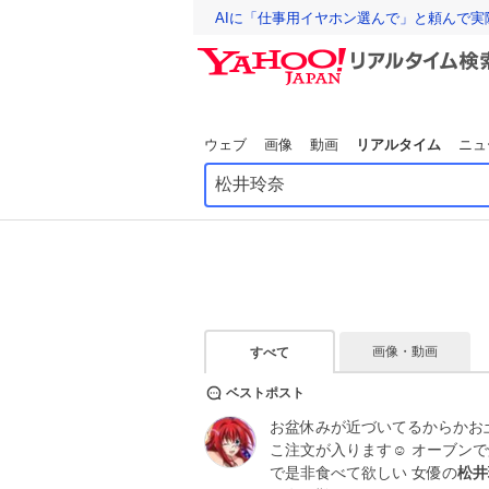
AIに「仕事用イヤホン選んで」と頼んで
ウェブ
画像
動画
リアルタイム
ニュ
画像・動画
すべて
ベストポスト
お盆休みが近づいてるからかお
こ注文が入ります☺️ オーブン
で是非食べて欲しい 女優の
松井