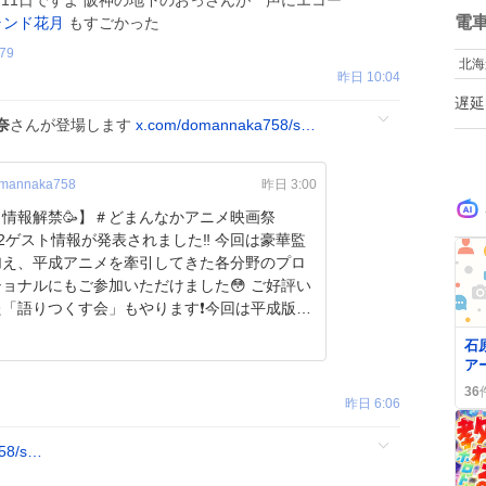
11日ですよ 阪神の地下のおっさんが 声にエコー
な
数
電
ランド花月
もすごかった
使
す
79
北海
ぷ
昨日 10:04
時
遅延
す
奈
さんが登場します
x.com/domannaka758/s…
き
婦
り
mannaka758
昨日 3:00
情報解禁🥳】＃どまんなかアニメ映画祭
era2ゲスト情報が発表されました‼️ 今回は豪華監
加え、平成アニメを牽引してきた各分野のプロ
ョナルにもご参加いただけました😳 ご好評い
「語りつくす会」もやります❗️今回は平成版で
石
ア
「
36
昨日 6:06
狂
せ
ま
58/s…