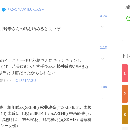
感
@
ZyO45VKTbUxawSF
4:24
井玲奈
さんの話を始めると長いぞ
1:18
ト
Nのイナこと一伊那尓栖さんにキュンキュンし
いえば、暁美ほむらと古手梨花と
松井玲奈
が好きな
は当たり前だったかもしれない
1
篭もり中
@
1221PAGU
1:08
2
、相川暖花(SKE48)
松井玲奈
(元SKE48/元乃木坂
B48) 木﨑ゆりあ(元SKE48→元AKB48) 中西優香(元
3
香里、高柳明音、末永桜花、野島樺乃(元SKE48) 鬼頭桃
クシー女優)