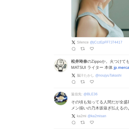
Silence
@
jCczEpFF7J74417
松井玲奈
のZippoか。火つけても
MATSUI ライター 本体
jp.merc
脳汁たかし
@
noujyuTakashi
返信先:
@
BLE36
その頃も知ってる人間だが全盛
メン揃いの乃木坂薙ぎ払えるの
ka2mi
@
ka2misan