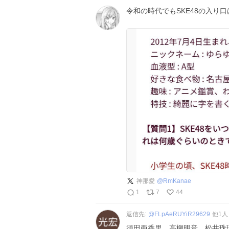
令和の時代でもSKE48の入り口
神那愛
@
RmKanae
1
7
44
返信先:
@
FLpAeRUYiR29629
他
1
人
須田亜香里。高柳明音。松井珠