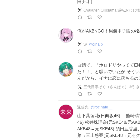
田ナオ）
Gyakuten Ojijisama 逆転おじじ様
俺がAKBNGO！男装甲子園の
松
🦷
@
oihaib
自鯖で、「ホロドリやっててE
た！！」と騒いでいたが そう
んだから、イナに恋に落ちるの
三代目亭ぱぐ（さんぱぐ）＠引き
返信先:
@
rocinate__
山下葉留花(日向坂46) 熊崎晴香
46) 松井珠理奈(元SKE48/元AK
AKB48→元SKE48) 須田亜
菜→三上悠亜(元SKE48→元セ