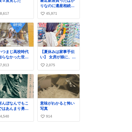
段５度見した
最近新居買ったばか
けど。警察が来て
りなのに遺産相続で
した」と述懐。専
家もらっちゃった長
家も「銅の価値が
8,617
45,971
い
男
がってるんですよ
い
…」と反応した。
ね
数
いつまじ高校時代
【夏休みは家事手伝
知らなかった世界
い】 女房が娘に、働
が溢れすぎてて
いたらバイト代もら
7,913
2,075
い
𝑮 𝑳𝑶𝑽𝑬＿＿
えば？と言ったら、
娘は、いらない、と
い
言って黙々と働いて
ね
くれました。 あとで
数
ソフトクリーム買っ
てやろうと思いまし
た。
何んぼなんでもこ
意味がわかると怖い
ではあんまり勇敢
写真
ます。」 女性の
4,540
914
い
ち振る舞い指南コ
ナーで、大股を
い
下品」や「はした
ね