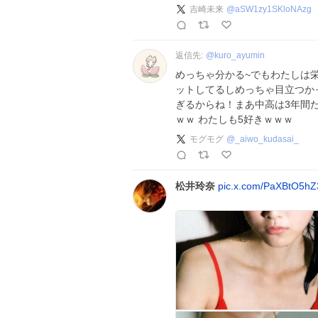
吉崎未来
@
aSW1zy1SKloNAzg
返信先:
@
kuro_ayumin
めっちゃ分かる~でもわたしは
ットしてるしめっちゃ目立つか
ぎるからね！まあ中高は3年間だ
ｗｗ わたしも5好きｗｗｗ
モグモグ
@
_aiwo_kudasai_
松井玲奈
pic.x.com/PaXBtO5hZ