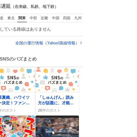
い」という言葉を
数
車遅延
（在来線、私鉄、地下鉄）
わず「勇敢すぎま
」と洒落っ気たっ
道
東北
関東
中部
近畿
中国
四国
九州
りにたしなめる当
の言葉選びよ 勇敢
している路線はありません
ぎます、使ってい
たい… （昭和4年
人倶楽部新年号よ
全国の運行情報（Yahoo!路線情報）
）
SNSのバズまとめ
原夏織、ハワイツ
「しゅんげん」読み
ー決定！ファンは
方が話題に、才能あ
行くぅ！」と熱
る男子の意味にみん
件のポスト
26
件のポスト
、誕生日祝福も寄
な驚き
られ参加意欲が高
る