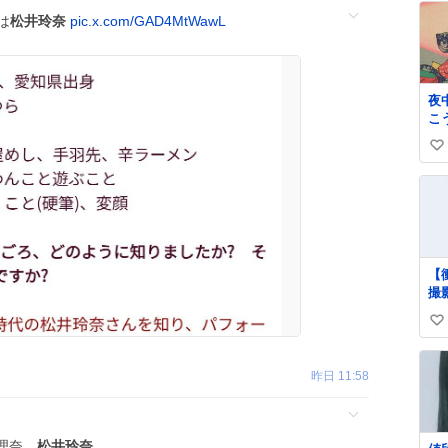
は
松井玲奈
pic.x.com/GAD4MtWawL
夜
こ
ろ
い
毛
い
い
と
ね
ス
数
で
い
ラ
【
の
撮
開
盗
＆
い
察
て
ne
い
い
art
ね
昨日 11:58
は
数
さ
ま
か
理奈。
松井玲奈
。