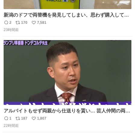
新潟のドフで両替機を発見してしまい、思わず購入してし
まい大阪に発送するイベントが発生
2
170
7,581
返
リ
い
23時間前
信
ポ
い
数
ス
ね
ト
数
数
アルバイトもせず両親から仕送りを貰い… 芸人仲間の両親
のスネまでかじる!? ドンデコルテ銀次⚡️ 無料見逃し配信は
1
187
1,807
返
リ
い
こちらから ▶︎abema.go.link/gBLVb ◤しくじり先生
22時間前
信
ポ
い
ABEMAにて毎週最新話無料配信中◢ @10000nabe
数
ス
ね