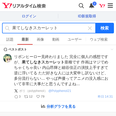
i
ログイン
ID新規取得
検索
キ
ー
話題
最新
画像
動画
ユーザー
ウェブ検索
ワ
ベストポスト
ー
ド
リボンヒーロー見終わりました 完全に個人の感想です
を
が、
果てしなきスカーレット
亜種です 作画はマジでめ
消
ちゃくちゃ良い 内山昂輝と細谷佳正の演技上手すぎて
す
逆に浮いてる ただ好きな人には大変申し訳ないけど、
多分流行らない… やっぱ声優ってアニメの没入感にお
いて非常に大事だと思うんですよね…
ポリ（polyphenol）
@
Polyphenol21
3
12
79
昨日 14:31
分析グラフを見る