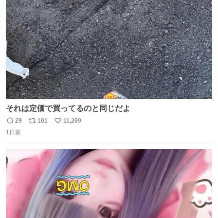
ト
数
数
それは定価で買ってるのと同じだよ
29
101
11,269
返
リ
い
1日前
信
ポ
い
数
ス
ね
ト
数
数