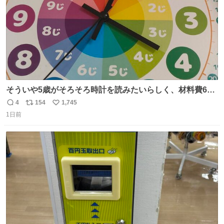
そういや5歳がそろそろ時計を読みたいらしく、材料費600
円で作れる知育時計作ってみた！ めっちゃ簡単！ ありがと
4
154
1,745
返
リ
い
う先人！
1日前
信
ポ
い
数
ス
ね
ト
数
数