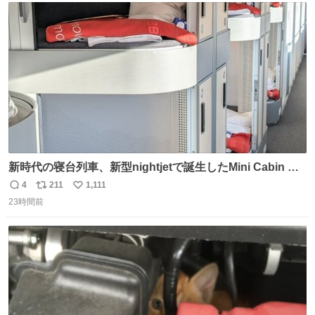
@akmllube0617
ト
数
数
新時代の寝台列車、新型nightjetで誕生したMini Cabin ま
さに走るカプセルホテルといった感じで、一人旅で利用す
4
211
1,111
返
リ
い
るのにはちょうどいい設備。 他の人も言ってましたが、サ
23時間前
信
ポ
い
ンライズの後継に欲しい…
数
ス
ね
ト
数
数