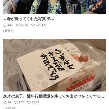
←母が撮ってくれた写真 弟→
442
6,696
201,121
返
リ
い
5時間前
信
ポ
い
数
ス
ね
ト
数
数
26才の息子、近年行動援護を使ってお出かけをよくする 親
との外出はもう嫌らしい。 中身は小学生位なのに小癪な😅
36
177
9,249
返
リ
い
昨日は夜のショッピングモールに行った 先に寝といてよ❗
13時間前