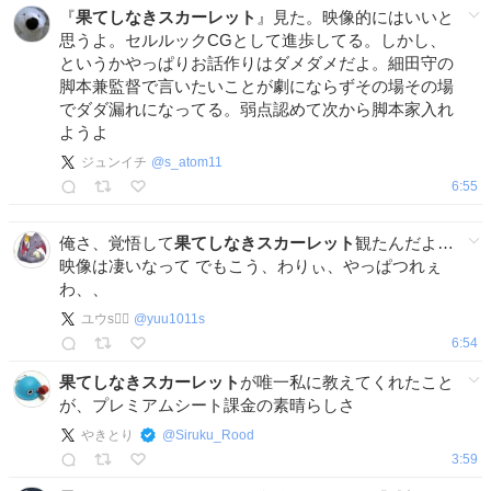
『
果てしなきスカーレット
』見た。映像的にはいいと
思うよ。セルルックCGとして進歩してる。しかし、
というかやっぱりお話作りはダメダメだよ。細田守の
脚本兼監督で言いたいことが劇にならずその場その場
でダダ漏れになってる。弱点認めて次から脚本家入れ
ようよ
ジュンイチ
@
s_atom11
6:55
俺さ、覚悟して
果てしなきスカーレット
観たんだよ…
映像は凄いなって でもこう、わりぃ、やっぱつれぇ
わ、、
ユウs🐦‍🔥
@
yuu1011s
6:54
果てしなきスカーレット
が唯一私に教えてくれたこと
が、プレミアムシート課金の素晴らしさ
やきとり
@
Siruku_Rood
3:59