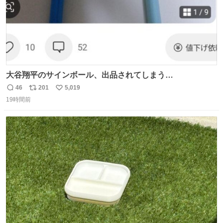
大谷翔平のサインボール、出品されてしまう…
46
201
5,019
返
リ
い
19時間前
信
ポ
い
数
ス
ね
ト
数
数