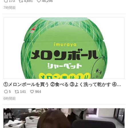
173
4,691
46,296
返
リ
い
7時間前
信
ポ
い
数
ス
ね
ト
数
数
①メロンボールを買う ②食べる ③よく洗って乾かす ④か
わいい
5
141
964
返
リ
い
6時間前
信
ポ
い
数
ス
ね
ト
数
数