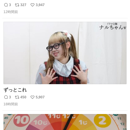
チーネは 真剣(ガチ)で美味いぞ
3
327
3,947
返
リ
い
12時間前
信
ポ
い
数
ス
ね
ト
数
数
ずっとこれ
3
450
5,907
返
リ
い
18時間前
信
ポ
い
数
ス
ね
ト
数
数