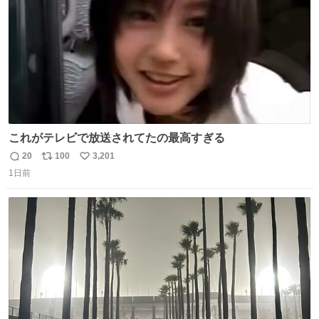
これがテレビで放送されてたの最高すぎる
20
100
3,201
返
リ
い
1日前
信
ポ
い
数
ス
ね
ト
数
数