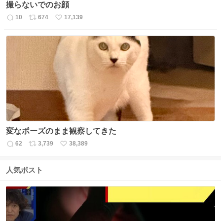
撮らないでのお顔
10
674
17,139
返
リ
い
信
ポ
い
数
ス
ね
ト
数
数
変なポーズのまま観察してきた
62
3,739
38,389
返
リ
い
信
ポ
い
数
ス
ね
人気ポスト
ト
数
数