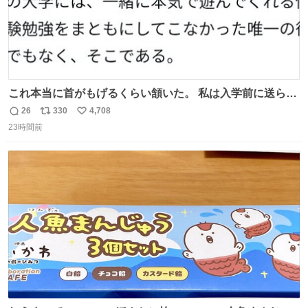
これ本当に首がもげるくらい頷いた。 私は入学前に送られ
てきた、大学のサークル紹介冊子を見た時点で終わりを感
26
330
4,708
返
リ
い
じたので、女子大でもないくせに偏差値の高い大学のイン
23時間前
信
ポ
い
カレサークルに突撃して所属するという奇行で事なきを得
数
ス
ね
た。 高偏差値に行けないならせめてそれくらいした方が予
ト
数
数
後がいいです。 https://t.co/9nMHIrETkw