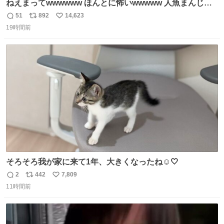
ねえまってwwwwww ほんとに怖いwwwww 人魚まんじゅ
う買ってきたから私も永遠のいのちを…ぐへへ…と思いな
51
892
14,623
返
リ
い
がら1つ食べたら 奥歯欠けたんだけど！！！！？？？ しか
19時間前
信
ポ
い
もガッツリ😭 まんじゅうだよ？？？？？？ ガリッて言っ
数
ス
ね
たから何？と思って口から出したら自分の歯wwwwww セ
ト
数
数
イレーンの呪いじゃん😭
そろそろ我が家に来て1年、大きくなったね☺️🤍
2
442
7,809
返
リ
い
11時間前
信
ポ
い
数
ス
ね
ト
数
数