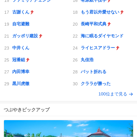
ファミリアチェンジ
有原航平投手
古謝くん
もう君以外愛せない
自宅避難
長崎平和式典
ガッポリ建設
海に眠るダイヤモンド
中井くん
ライヒスアドラー
冠番組
丸佳浩
内田博幸
バット折れる
黒川虎徹
クララが勝った
100位まで見る
つぶやきピックアップ