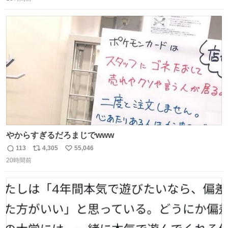
信
ポ
い
と何度も何度も言い残して。 起きたら冷蔵庫に… ああ、こ
数
ス
ね
れ買いに行ってくれたんだ…😭
ト
数
数
やからすぎるだろまじでwww
113
4,305
55,046
返
リ
い
20時間前
信
ポ
い
数
ス
ね
ト
数
数