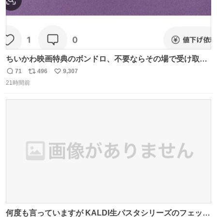
ちいかわ映画特典のボンドロ、不要ならその場で受け取り
辞退すれば良いのに白々しい
71
496
9,307
返
リ
い
21時間前
信
ポ
い
数
ス
ね
ト
数
数
何度も言っていますが KALDI生パスタシリーズのフェット