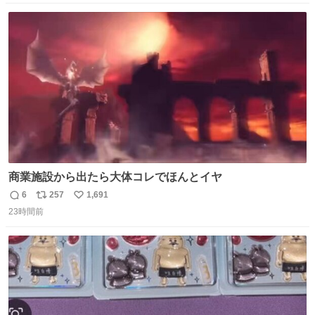
数
ス
ね
ト
数
数
商業施設から出たら大体コレでほんとイヤ
6
257
1,691
返
リ
い
23時間前
信
ポ
い
数
ス
ね
ト
数
数