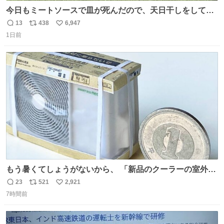
今日もミートソースで皿が死んだので、天日干しをしてい
ます🍝 ありがとう先人の知恵
13
438
6,947
返
リ
い
1日前
信
ポ
い
数
ス
ね
ト
数
数
もう暑くてしょうがないから、 「新品のクーラーの室外機
のミニチュア」 でも見ていってよ
23
521
2,921
返
リ
い
7時間前
信
ポ
い
数
ス
ね
ト
数