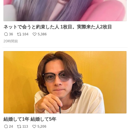
ネットで会うと約束した人 1枚目。実際来た人2枚目
36
104
5,386
返
リ
い
20時間前
信
ポ
い
数
ス
ね
ト
数
数
結婚して1年 結婚して5年
24
113
5,206
返
リ
い