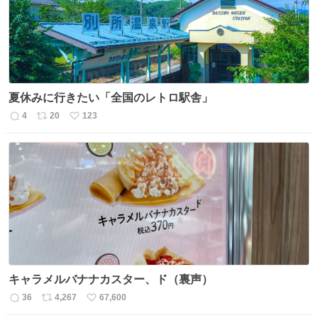
夏休みに行きたい「全国のレトロ駅舎」
4
20
123
返
リ
い
信
ポ
い
数
ス
ね
ト
数
数
キャラメルバナナカスター、ド（裏声）
36
4,267
67,600
返
リ
い