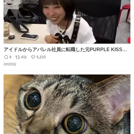
アイドルからアパレル社員に転職した元PURPLE KISSの
ドシちゃん、入社3日目にして自社の取り扱い商品を一生
4
411
5,233
返
リ
い
懸命PRしててほんまに…………
8時間前
信
ポ
い
数
ス
ね
ト
数
数