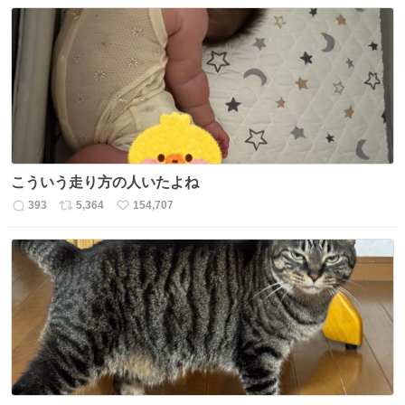
信
ポ
い
数
ス
ね
ト
数
数
こういう走り方の人いたよね
393
5,364
154,707
返
リ
い
信
ポ
い
数
ス
ね
ト
数
数