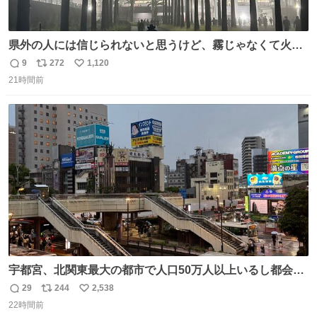
県外の人には信じられないと思うけど、霧じゃなくて火山
灰です🌋 #桜島
9
272
1,120
返
リ
い
21時間前
信
ポ
い
数
ス
ね
ト
数
数
宇都宮、北関東最大の都市で人口50万人以上いるし都会何
だろうなと思っていたら想像以上に都会で興奮した
29
244
2,538
返
リ
い
22時間前
信
ポ
い