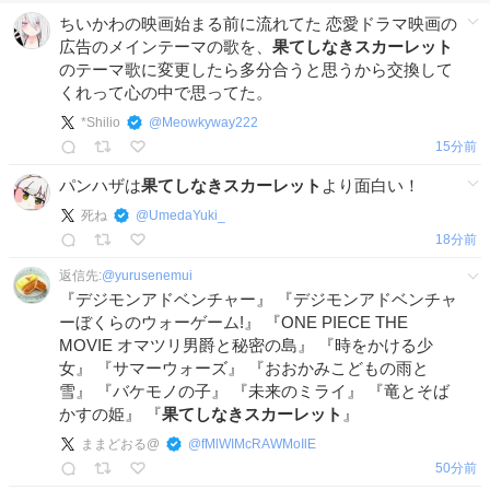
ちいかわの映画始まる前に流れてた 恋愛ドラマ映画の
広告のメインテーマの歌を、
果てしなきスカーレット
のテーマ歌に変更したら多分合うと思うから交換して
くれって心の中で思ってた。
*Shilio
@
Meowkyway222
15分前
パンハザは
果てしなきスカーレット
より面白い！
死ね
@
UmedaYuki_
18分前
返信先:
@
yurusenemui
『デジモンアドベンチャー』 『デジモンアドベンチャ
ーぼくらのウォーゲーム!』 『ONE PIECE THE
MOVIE オマツリ男爵と秘密の島』 『時をかける少
女』 『サマーウォーズ』 『おおかみこどもの雨と
雪』 『バケモノの子』 『未来のミライ』 『竜とそば
かすの姫』 『
果てしなきスカーレット
』
ままどおる@
@
fMlWIMcRAWMoIlE
50分前