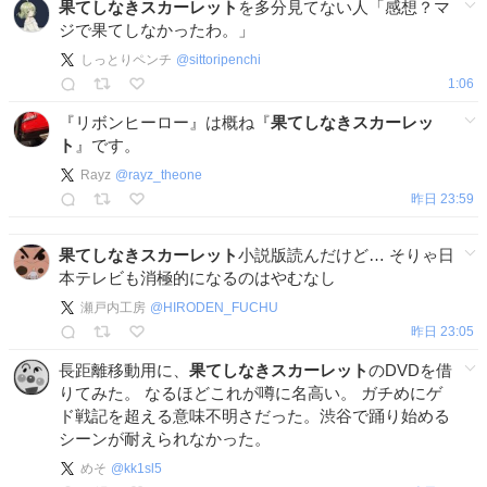
果てしなきスカーレット
を多分見てない人「感想？マ
ジで果てしなかったわ。」
しっとりペンチ
@
sittoripenchi
1:06
『リボンヒーロー』は概ね『
果てしなきスカーレッ
ト
』です。
Rayz
@
rayz_theone
昨日 23:59
果てしなきスカーレット
小説版読んだけど… そりゃ日
本テレビも消極的になるのはやむなし
瀬戸内工房
@
HIRODEN_FUCHU
昨日 23:05
長距離移動用に、
果てしなきスカーレット
のDVDを借
りてみた。 なるほどこれが噂に名高い。 ガチめにゲ
ド戦記を超える意味不明さだった。渋谷で踊り始める
シーンが耐えられなかった。
めそ
@
kk1sl5