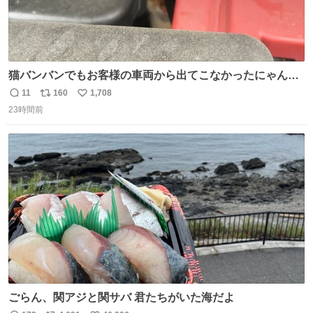
猫バンバンでもお客様の車両から出てこなかったにゃんこ
🐈 救出しようとした工場長が腕を引っ掻かれ、ぱんぱんに
11
160
1,708
返
リ
い
膨れ上がり、傷だらけ血だらけになりながらも何とか救出
23時間前
信
ポ
い
したこの子はその後、工場長の家の子になりました😌💕
数
ス
ね
ト
数
数
ごらん、関アジと関サバ 君たちがいた海だよ