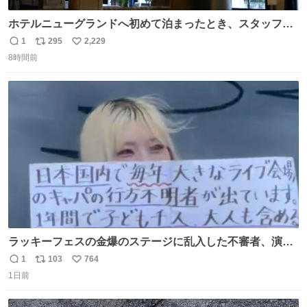
ホテルニューグランドへ初めて泊まったとき、スタッフさ
まから朝のロビーはとても綺麗ですと教えていただいた。
1
295
2,229
返
リ
い
薄暗がりの重厚な造りへ、まずやわらかな光が差し込み、
8時間前
信
ポ
い
しだいに馴染んでいって、時間をかけていつもの美しさへ
数
ス
ね
と移ろっていく。120分のドラマチック。
ト
数
数
ラッキーフェスの金爆のステージに乱入した不審者、演出
かと思ったら本物でめちゃくちゃ思想の強い紙掲げてて怖
1
103
764
返
リ
い
すぎる。
1日前
信
ポ
い
数
ス
ね