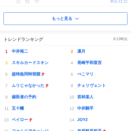
昨日 21:12
もっと見る
トレンドランキング
8:13
時点
中井裕二
凛月
スキルカードスキン
長崎平和宣言
超特急同時視聴
ぺこマリ
ムリじゃなかった
チェリヴェント
歯医者の予約
若林楽人
五十幡
中井騎手
ペイロー
JOY2