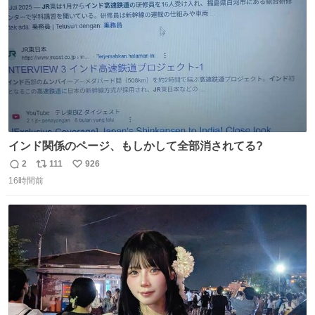
数
インド関係のページ、もしかして全部消されてる?
2
111
926
返
リ
い
16時間前
信
ポ
い
数
ス
ね
ト
数
数