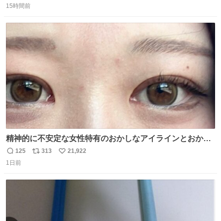
15時間前
信
ポ
い
数
ス
ね
ト
数
数
精神的に不安定な女性特有のおかしなアイラインとおかし
な眉毛辞めてくれ本当に
125
313
21,922
返
リ
い
1日前
信
ポ
い
数
ス
ね
ト
数
数