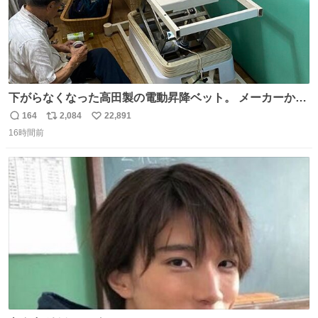
下がらなくなった高田製の電動昇降ベット。 メーカーから
は、完全に見放されたんですが、 見事に85歳の父が治しま
164
2,084
22,891
返
リ
い
した。 うちの父は、トヨタカローラのボディをオート生産
16時間前
信
ポ
い
する、工業ロボットの製作者なんですが、 父が電動ベット
数
ス
ね
の配線をハンダで修理している横で、
ト
数
数