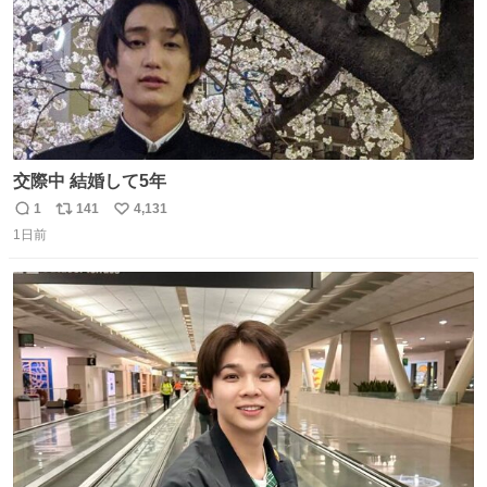
交際中 結婚して5年
1
141
4,131
返
リ
い
1日前
信
ポ
い
数
ス
ね
ト
数
数