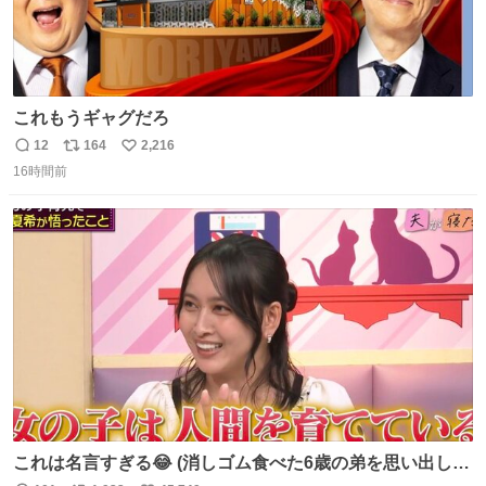
これもうギャグだろ
12
164
2,216
返
リ
い
16時間前
信
ポ
い
数
ス
ね
ト
数
数
これは名言すぎる😂 (消しゴム食べた6歳の弟を思い出しな