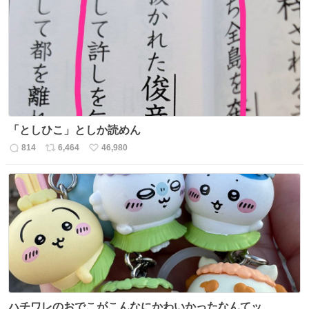
数
ス
ね
ト
数
数
「としひこ」としか読めん
814
6,464
46,980
返
リ
い
信
ポ
い
数
ス
ね
ト
数
数
ハチワレのおでこがこんなにかわいかったなんてッ