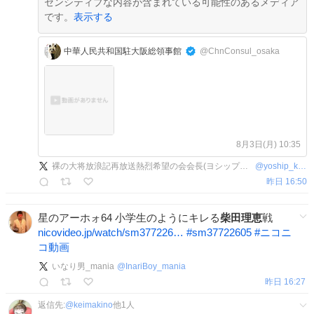
センシティブな内容が含まれている可能性のあるメディア
です。
表示する
中華人民共和国駐大阪総領事館
@ChnConsul_osaka
8月3日(月) 10:35
裸の大将放浪記再放送熱烈希望の会会長(ヨシップ二等兵)
@
yoship_krsw
昨日 16:50
星のアーホォ64 小学生のようにキレる
柴田理恵
戦
nicovideo.jp/watch/sm377226…
#
sm37722605
#
ニコニ
コ動画
いなり男_mania
@
InariBoy_mania
昨日 16:27
返信先:
@
keimakino
他
1
人