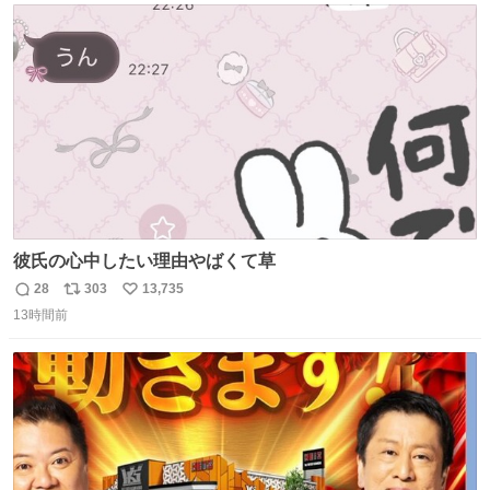
ト
数
数
彼氏の心中したい理由やばくて草
28
303
13,735
返
リ
い
13時間前
信
ポ
い
数
ス
ね
ト
数
数