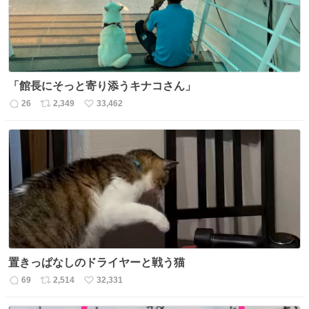
「館長にそっと寄り添うキナコさん」
26
2,349
33,462
返
リ
い
信
ポ
い
数
ス
ね
ト
数
数
置きっぱなしのドライヤーと戦う猫
69
2,514
32,331
返
リ
い
信
ポ
い