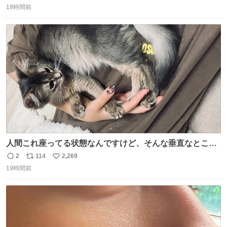
18時間前
信
ポ
い
数
ス
ね
ト
数
数
人間これ座ってる状態なんですけど、そんな垂直なところ
でいきなり天地無用のごろんをかますのは、それは、あま
2
114
2,269
返
リ
い
りに人間を信用しすぎではないか、、、？？？
19時間前
信
ポ
い
数
ス
ね
ト
数
数