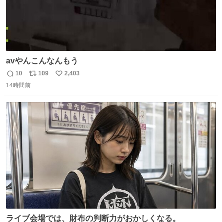
avやんこんなんもう
10
109
2,403
返
リ
い
14時間前
信
ポ
い
数
ス
ね
ト
数
数
ライブ会場では、財布の判断力がおかしくなる。