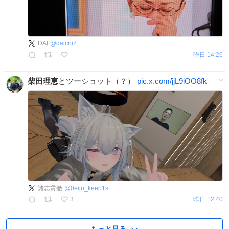
DAI
@
daicni2
昨日 14:26
柴田理恵
とツーショット（？）
pic.x.com/jjL9iOO8fk
諸志貫徹
@
0eiju_keep1st
3
昨日 12:40