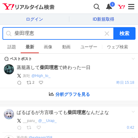
i
ログイン
ID新規取得
検索
キ
ー
話題
最新
画像
動画
ユーザー
ウェブ検索
ワ
ベストポスト
ー
ド
蒸籠蒸して
柴田理恵
で終わった一日
を
灰吐
@
High_to_
消
2
昨日 15:18
す
分析グラフを見る
ぱるぱるが方言喋っても
柴田理恵
なんだよな
__paru_
@
__Urap_
0:42
返信先:
@
extream358