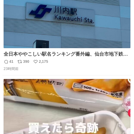
全日本ややこしい駅名ランキング番外編、仙台市地下鉄川
内駅
41
390
2,175
返
リ
い
23時間前
信
ポ
い
数
ス
ね
ト
数
数