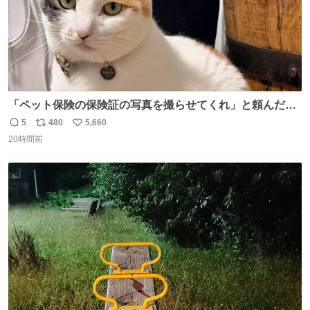
「ペット保険の保険証の写真を撮らせてくれ」と頼んだら
ちゃんと座ってポーズを取ってくれた人
5
480
5,660
返
リ
い
20時間前
信
ポ
い
数
ス
ね
ト
数
数