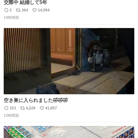
交際中 結婚して5年
2
364
14,594
返
リ
い
19時間前
信
ポ
い
数
ス
ね
ト
数
数
空き巣に入られました🤣🤣🤣
323
4,228
41,857
返
リ
い
15時間前
信
ポ
い
数
ス
ね
ト
数
数