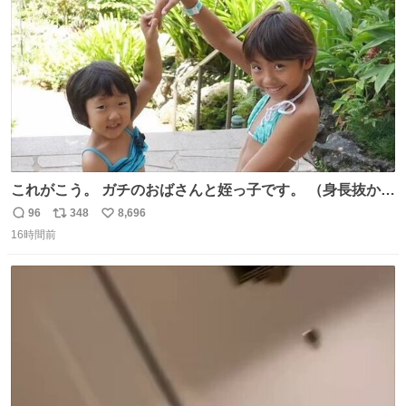
数
これがこう。 ガチのおばさんと姪っ子です。 （身長抜かさ
れててしぬ笑） #ヤツルギ12 #家族でヒロイン
96
348
8,696
返
リ
い
16時間前
信
ポ
い
数
ス
ね
ト
数
数