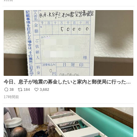
信
ポ
い
うに すべての動物の命が護られますように 2026.7.3📷多摩
数
ス
ね
動物公園にて 残念ながら個体の識別は出来ません
ト
数
数
今日、息子が地震の募金したいと家内と郵便局に行ったみ
たいです。おもちゃとか買う選択肢もあったと思うけど、
38
184
3,682
返
リ
い
自分で貯めてた2万円を役に立てて欲しい、みんなも元気
17時間前
信
ポ
い
になって欲しいと。家内も一緒に募金したので、自分も何
数
ス
ね
かできたらなぁと思いました。
ト
数
数