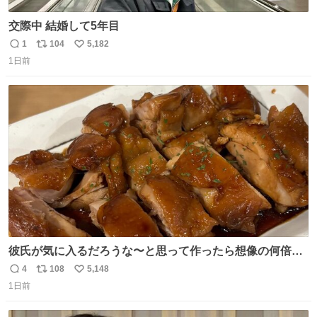
交際中 結婚して5年目
1
104
5,182
返
リ
い
1日前
信
ポ
い
数
ス
ね
ト
数
数
彼氏が気に入るだろうな〜と思って作ったら想像の何倍も
美味しい美味しい言ってくれて嬉しい
4
108
5,148
返
リ
い
1日前
信
ポ
い
数
ス
ね