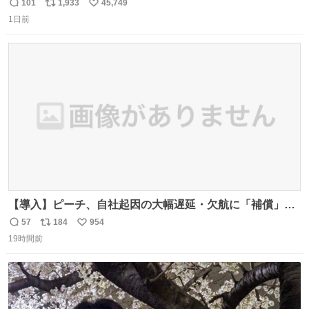
がら)
101
1,933
45,749
返
リ
い
1日前
信
ポ
い
数
ス
ね
ト
数
数
【導入】ピーチ、自社起因の大幅遅延・欠航に「補償」開
始へ news.livedoor.com/article/detail… 同社に起因する理
57
184
954
返
リ
い
由によって大幅遅延や欠航が発生した場合、乗客が負担し
19時間前
信
ポ
い
た宿泊費や交通費を、領収書の事後申請に基づき、国内線
数
ス
ね
は1人あたり上限1万円、国際線は上限2万円まで支払う。
ト
数
数