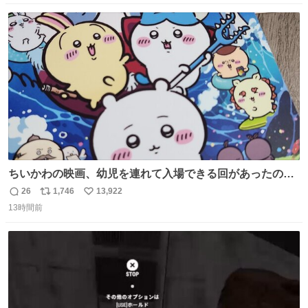
数
ス
ね
ト
数
数
ちいかわの映画、幼児を連れて入場できる回があったので
子どもを連れて観てきたんですけど、セイレーンの登場シ
26
1,746
13,922
返
リ
い
ーンで場内のベビーが一斉に泣き出してたのがとてもよい
13時間前
信
ポ
い
映画体験でした。
数
ス
ね
ト
数
数