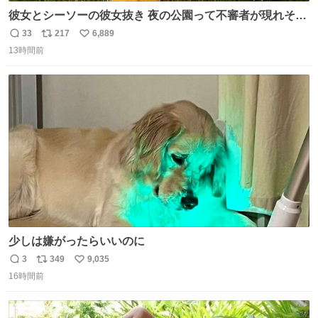
彼女とシーソーの彼女抜き 夜の公園って不審者が現れそう
で怖いんだよな
33
217
6,889
返
リ
い
13時間前
信
ポ
い
数
ス
ね
ト
数
数
少しは嫌がったらいいのに
3
349
9,035
返
リ
い
16時間前
信
ポ
い
数
ス
ね
ト
数