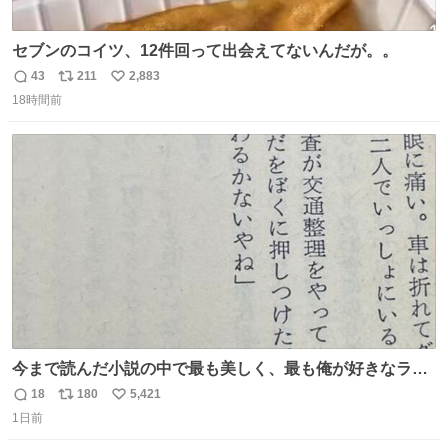
セブンのコイツ、12件回って出会えてないんだが。。
43
211
2,883
返
リ
い
18時間前
信
ポ
い
数
ス
ね
ト
数
数
今まで読んだ小説の中で最も美しく、最も俺が好きなラス
トシーン
18
180
5,421
返
リ
い
1日前
信
ポ
い
数
ス
ね