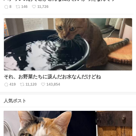
8
146
11,726
返
リ
い
信
ポ
い
数
ス
ね
ト
数
数
それ、お野菜たちに汲んだお水なんだけどね
419
11,120
143,854
返
リ
い
信
ポ
い
数
ス
ね
人気ポスト
ト
数
数