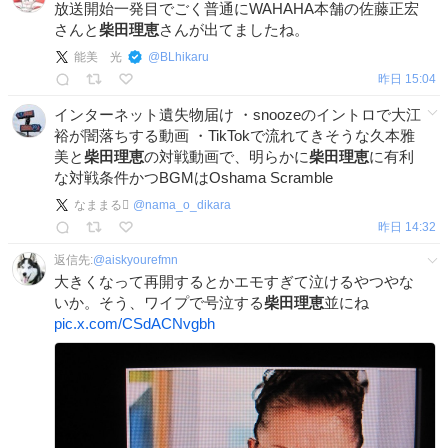
放送開始一発目でごく普通にWAHAHA本舗の佐藤正宏
さんと
柴田理恵
さんが出てましたね。
能美 光
@
BLhikaru
昨日 15:04
インターネット遺失物届け ・snoozeのイントロで大江
裕が闇落ちする動画 ・TikTokで流れてきそうな久本雅
美と
柴田理恵
の対戦動画で、明らかに
柴田理恵
に有利
な対戦条件かつBGMはOshama Scramble
なままる🛘
@
nama_o_dikara
昨日 14:32
返信先:
@
aiskyourefmn
大きくなって再開するとかエモすぎて泣けるやつやな
いか。そう、ワイプで号泣する
柴田理恵
並にね
pic.x.com/CSdACNvgbh