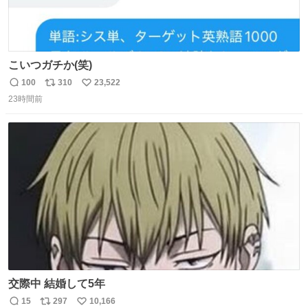
こいつガチか(笑)
100
310
23,522
返
リ
い
23時間前
信
ポ
い
数
ス
ね
ト
数
数
交際中 結婚して5年
15
297
10,166
返
リ
い