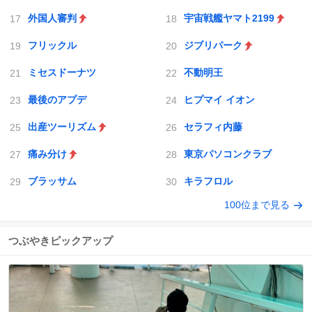
外国人審判
宇宙戦艦ヤマト2199
フリックル
ジブリパーク
ミセスドーナツ
不動明王
最後のアプデ
ヒプマイ イオン
出産ツーリズム
セラフィ内藤
痛み分け
東京パソコンクラブ
ブラッサム
キラフロル
100位まで見る
つぶやきピックアップ