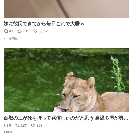
妹に彼氏できてから毎日これで大鬱 w
43
131
3,957
返
リ
い
20時間前
信
ポ
い
数
ス
ね
ト
数
数
百獣の王が死を持って発信したのだと思う 高温多湿が尋常
でない日本の夏 どうか早急に飼育の環境を見直して 動物の
6
133
898
返
リ
い
命を護ってください…と 治療中のライオンが助かりますよ
1日前