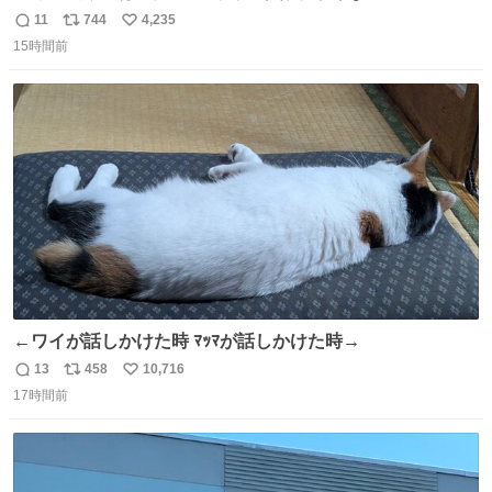
11
744
4,235
返
リ
い
15時間前
信
ポ
い
数
ス
ね
ト
数
数
←ワイが話しかけた時 ﾏｯﾏが話しかけた時→
13
458
10,716
返
リ
い
17時間前
信
ポ
い
数
ス
ね
ト
数
数