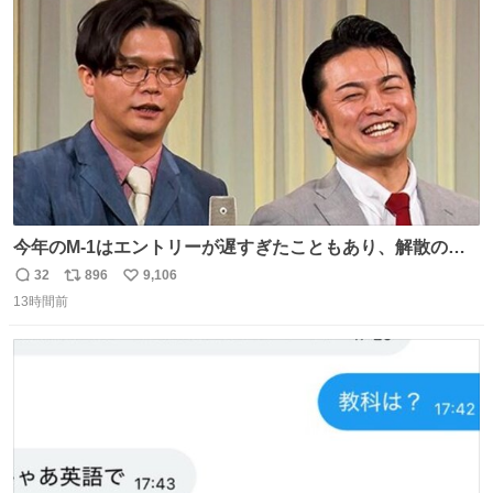
ト
数
数
今年のM-1はエントリーが遅すぎたこともあり、解散の可
能性を作り出してからのスタート！！ 遅くなって申し訳な
32
896
9,106
返
リ
い
い🙏 エントリーナンバーは「GO!無策!」でかなり覚えやす
13時間前
信
ポ
い
い！応援をお願いすることになりそう！！
数
ス
ね
ト
数
数