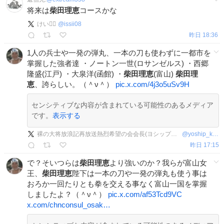
将来は
柴田理恵
コースかな
けい🏴‍☠️
@
issii08
昨日 18:36
1人の兵士や一発の弾丸、一本の刀も使わずに一都市を
掌握した強者達 ・ノートン一世(ロサンゼルス) ・西郷
隆盛(江戸) ・大泉洋(函館) ・
柴田理恵
(富山)
柴田理
恵
、誇らしい。（＾ν＾）
pic.x.com/4j3o5uSv9H
センシティブな内容が含まれている可能性のあるメディア
です。
表示する
裸の大将放浪記再放送熱烈希望の会会長(ヨシップ二等兵)
@
yoship_krsw
昨日 17:15
で？そいつらは
柴田理恵
より強いのか？我らが富山女
王、
柴田理恵
陛下は一本の刀や一発の弾丸も使う事は
おろか一回たりとも拳を交える事なく富山一国を掌握
しましたよ？（＾ν＾）
pic.x.com/af53Tcd9VC
x.com/chnconsul_osak…