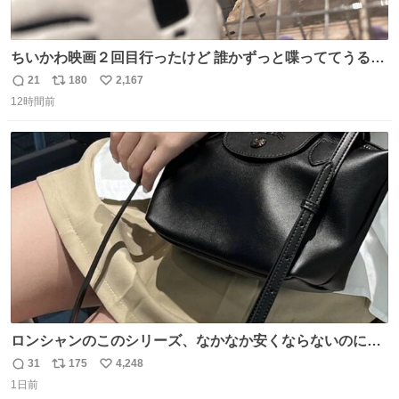
ちいかわ映画２回目行ったけど 誰かずっと喋っててうるさ
かった 許せねえ
21
180
2,167
返
リ
い
12時間前
信
ポ
い
数
ス
ね
ト
数
数
ロンシャンのこのシリーズ、なかなか安くならないのにセ
ール価格になってる🖤✨レザーなのが反則級にかわいい。
31
175
4,248
返
リ
い
持ってるだけでコーデが格上げされる。
1日前
信
ポ
い