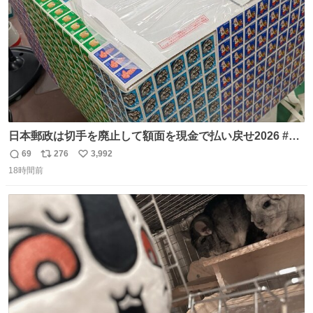
日本郵政は切手を廃止して額面を現金で払い戻せ2026 #日
本郵政 @JapanPostHD_PR
69
276
3,992
返
リ
い
18時間前
信
ポ
い
数
ス
ね
ト
数
数