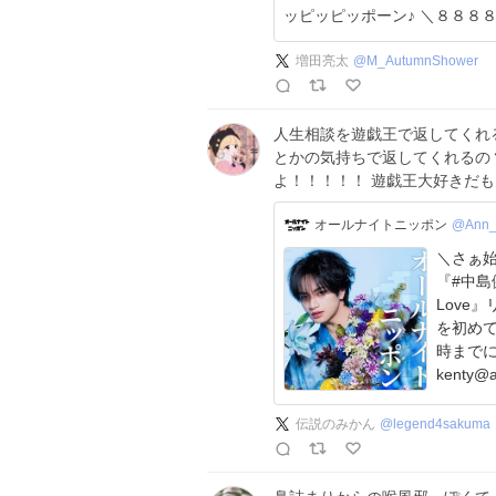
ッピッピッポーン
増田亮太
@
M_AutumnShower
人生相談を遊戯王で返してくれる
とかの気持ちで返してくれるの
よ！！！！！ 遊戯王大好きだ
オールナイトニッポン
@Ann_
＼さぁ始
『#中島健人
Love
を初めて担当👏 メールは画像
時までに
kenty@a
伝説のみかん
@
legend4sakuma