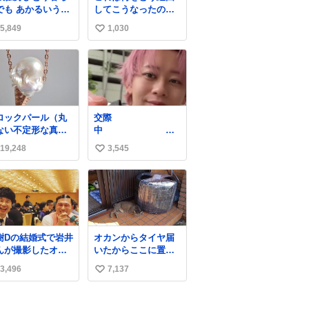
でも あかるいうち
してこうなったのか
ら呑みながらキッ
全くわからない構造
5,849
1,030
い
ンでひとり焼肉で
のすしざんまいの玉
てしあわせだもん՞
子
い
 ̫ o̴̶̷̥ ՞
ね
数
ロックパール（丸
交際
ない不定形な真
中
）を溶けたアイス
結婚して5年
19,248
3,545
い
飴玉、雲、アヒル
見立ててジュエリ
い
デザイナー、Ben
ね
hoi 蔡俊文さんの作
数
。
stagram.com/bcjo
lerie/
樹Dの結婚式で岩井
オカンからタイヤ届
んが撮影したオー
いたからここに置い
リーの写真が本当
といたって写真送ら
3,496
7,137
い
きなのよね。確か3
れてきたけど明らか
目はもうすでに出
に猫が邪魔くさそう
い
上がっている春日
な顔してて草
ね