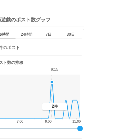
藤遊戯の
ポスト数グラフ
6時間
24時間
7日
30日
件のポスト
スト数の推移
9:15
2
件
7:00
9:00
11:00