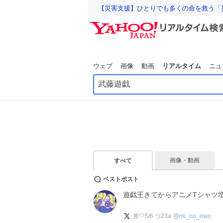
【災害支援】ひとりでも多くの命を救う「
ウェブ
画像
動画
リアルタイム
ニュ
画像・動画
すべて
ベストポスト
遊戯王きてからアニメTシャツ
蓑🤍5/6 つ23a
@
mi_no_owo