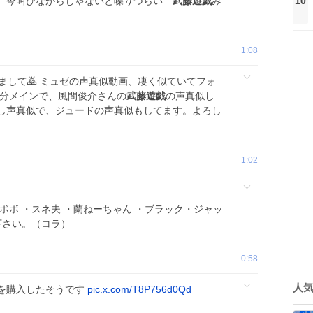
10
て、今叫びながらじゃないと喋りづらい
武藤遊戯
み
1:08
まして🙇 ミュゼの声真似動画、凄く似ていてフォ
自分メインで、風間俊介さんの
武藤遊戯
の声真似し
し声真似で、ジュードの声真似もしてます。よろし
1:02
ボボ ・スネ夫 ・蘭ねーちゃん ・ブラック・ジャッ
下さい。（コラ）
0:58
人
を購入したそうです
pic.x.com/T8P756d0Qd