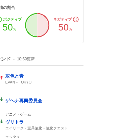
情の割合
ポジティブ
ネガティブ
50
50
%
%
レンド
10:59
更新
灰色と青
EVAN
TOKYO
ゲヘナ再興委員会
アニメ・ゲーム
ヴリトラ
エイリーク
宝具強化
強化クエスト
インドラ
11th
エンタメ