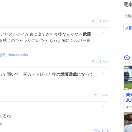
さ
数
電
ハ
て
北海
た
昨日 10:45
水
てアリスかケイが表に出てきて今後なんかやる
武藤
る感じのキャラかこいつら もっと腕にシルバー巻
@
S_Neuenmuller
昨日 10:26
って聞いて、罠カード伏せた後の
武藤遊戯
になって
0
楽
昨日 9:47
京
ン
47
が
くるね
ab
昨日 8:49