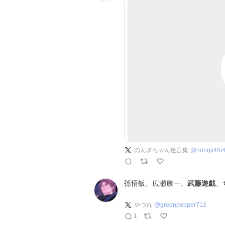
のんぎちゃん迷言集
@
nongii45i
孫悟飯、広瀬康一、
武藤遊戯
、
やつれ
@
greenpepper712
1