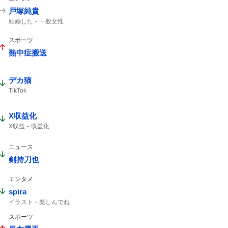
戸塚純貴
結婚した
一般女性
スポーツ
熱中症搬送
デカ猫
TikTok
X収益化
X収益
収益化
ニュース
剣持刀也
エンタメ
spira
イラスト
楽しんでね
スポーツ