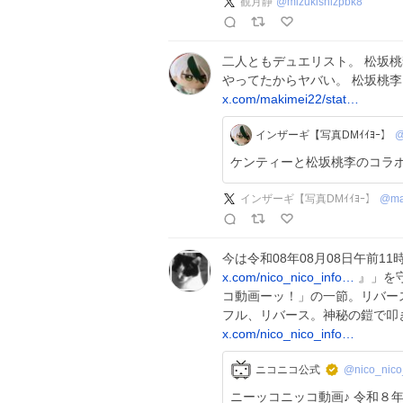
観月静
@
mizukishizpbk8
二人ともデュエリスト。 松坂
やってたからヤバい。 松坂桃李
x.com/makimei22/stat…
インザーギ【写真DMｲｲﾖｰ】
@
ケンティーと松坂桃李のコラボ
インザーギ【写真DMｲｲﾖｰ】
@
ma
今は令和08年08月08日午前11時1
x.com/nico_nico_info…
』」を守
コ動画ーッ！」の一節。リバー
フル、リバース。神秘の鎧で叩き
x.com/nico_nico_info…
ニコニコ公式
@nico_nico
ニーッコニッコ動画♪ 令和８年８月８日午前８時８分をお知らせします。 ピ