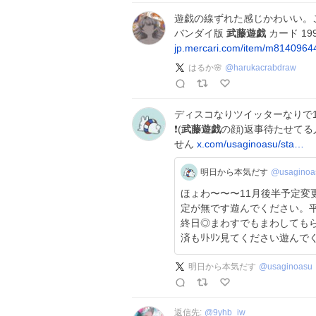
遊戯の線ずれた感じかわいい。
バンダイ版
武藤遊戯
カード 19
jp.mercari.com/item/m814096
はるか🌸
@
harukacrabdraw
ディスコなりツイッターなりで
❗️(
武藤遊戯
の顔)返事待たせて
せん
x.com/usaginoasu/sta…
明日から本気だす
@usaginoa
ほょわ〜〜〜11月後半予定変
定が無です遊んでください。平
終日◎まわすでもまわしてもら
済もﾘﾄﾘﾝ見てください遊んで
明日から本気だす
@
usaginoasu
返信先:
@
9yhb_iw