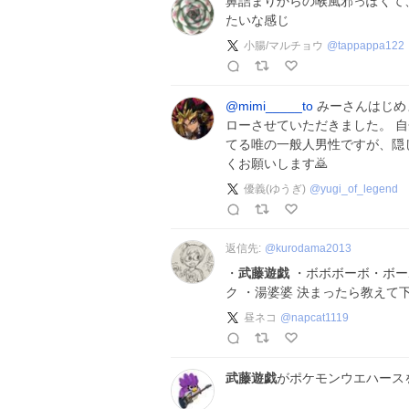
鼻詰まりからの喉風邪っぽく
たいな感じ
小腸/マルチョウ
@
tappappa122
@mimi_____to
みーさんはじめ
ローさせていただきました。 
てる唯の一般人男性ですが、隠
くお願いします🙇
優義(ゆうぎ)
@
yugi_of_legend
返信先:
@
kurodama2013
・
武藤遊戯
・ボボボーボ・ボー
ク ・湯婆婆 決まったら教えて
昼ネコ
@
napcat1119
武藤遊戯
がポケモンウエハース