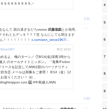
♪ ＼８８８８８８８８８８８８８／
4
2:11
5
なんて 面白過ぎるだろwwww
武藤遊戯
とか海馬
？それともデッキ？？？笑 なんにしても聞きます
6
もん！！！！！！！！
x.com/ann_since1967/…
Since1967
昨日 18:01
7
めるよ、俺のターン／ 🕐8/14(金)深夜1時から
 のオールナイトニッポン』 『鬼事/Fiction
』リリースを記念してANN1部のパーソナリティ
をご参照！ 8/14（金）12
8
お送りください！ ✉️
llnightnippon.com #️⃣ #中島健人ANN
9
1:53