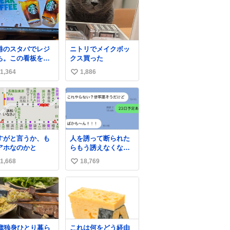
港のスタバでレジ
ニトリでメイクボッ
ち。この看板を指
クス買った
して 「コーヒー苦
1,364
1,886
い
な人コーヒー飲ま
いよ！」て叫び続
い
てる子供いて吹き
ね
しそうwお母さん
数
疲れ様です。
すがと言うか、も
人を誘って断られた
アホなのかと
らもう誘えなくなる
って人、これ見て元
1,668
18,769
い
気出してほしい
い
ね
数
7歳独身ひとり暮ら
これは何をどう経由