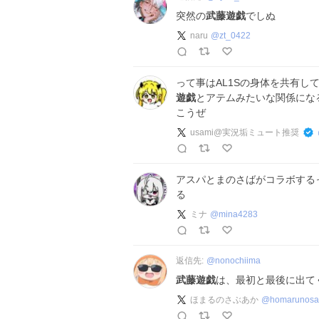
突然の
武藤遊戯
でしぬ
naru
@
zt_0422
って事はAL1Sの身体を共有し
遊戯
とアテムみたいな関係にな
こうぜ
usami@実況垢ミュート推奨
アスパとまのさばがコラボする
る
ミナ
@
mina4283
返信先:
@
nonochiima
武藤遊戯
は、最初と最後に出て
ほまるのさぶあか
@
homarunos