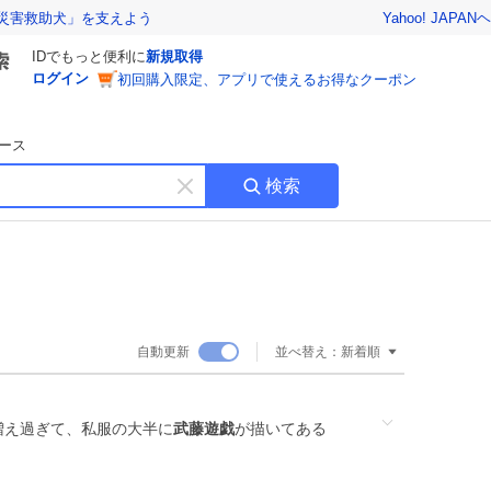
Yahoo! JAPAN
ヘ
災害救助犬」を支えよう
IDでもっと便利に
新規取得
ログイン
初回購入限定、アプリで使えるお得なクーポン
ース
検索
キ
ー
ワ
ー
ド
を
消
自動更新
並べ替え：
新着順
す
増え過ぎて、私服の大半に
武藤遊戯
が描いてある