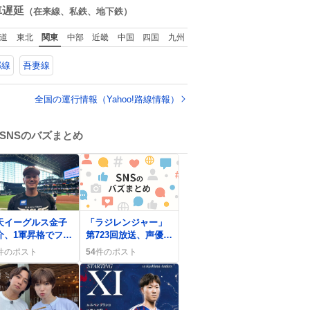
んがウェイターに
数
車遅延
（在来線、私鉄、地下鉄）
イボールを懇願し
いる所じゃなかっ
道
東北
関東
中部
近畿
中国
四国
九州
かな
郡線
吾妻線
全国の運行情報（Yahoo!路線情報）
SNSのバズまとめ
天イーグルス金子
「ラジレンジャー」
介、1軍昇格でファ
第723回放送、声優が
歓喜「金子くん上
オメガホーンで本気
件のポスト
54
件のポスト
ってきた！」
プレイにファン歓喜