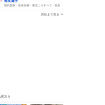
長友選手
契約更新
長友佑都
東京こそすべて
長友
20位まで見る
気ポスト