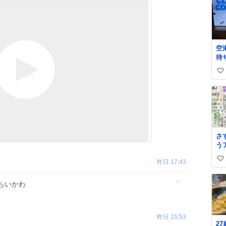
空
待
差
い
手
な
い
け
ね
出
数
お
さ
う
4
昨日 17:43
い
い
ちいかわ
ね
数
昨日 15:53
2