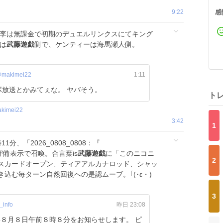
9:22
感
桃李は無課金で初期のデュエルリンクスにてキング
は
武藤遊戯
側で、ケンティーは海馬瀬人側。
makimei22
1:11
放送とかみてぇな。 ヤバそう。
ト
kimei22
3:42
1
1分、「2026_0808_0808：『
備表示で召喚。合言葉is
武藤遊戯
に「このニコニ
2
スカードオープン、ティアアルカナロッド、シャッ
込む毎ターン自然回復への是認ムーブ。｢(･ε・)
3
_info
昨日 23:08