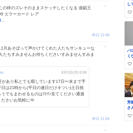
し
この枠のズレそのままスケッチしたくなる 遊戯王
か
99 エラーカード レア
い
チ
44…
き
い
o̴̶̷̥
ね
数
昨日 12:48
11月あそぼって声かけてくれた人たちサンキューな
バ
る人たちすみませんお待ちくださいすみませんすみま
く
珠
い
や
に
su
8月3日(月) 6:08
い
ー
ね
更があり私とても暇しています17日〜末まで予
C
数
日は21時から(平日の連日だけキツい)土日祝
品
in
うでもまわせるものはﾘﾄﾘﾝ見てください通過
ail
くださいお気軽に🫶
芳
さ
ド
い
好
昨日 11:04
枚
い
来
ね