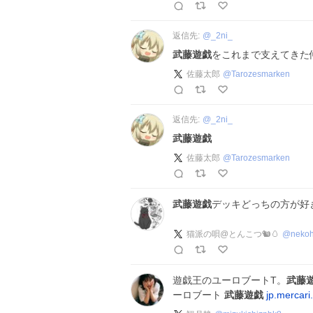
返信先:
@
_2ni_
武藤遊戯
をこれまで支えてきた
佐藤太郎
@
Tarozesmarken
返信先:
@
_2ni_
武藤遊戯
佐藤太郎
@
Tarozesmarken
武藤遊戯
デッキどっちの方が好
猫派の唄@とんこつ🐿️🥚
@
neko
遊戯王のユーロブートT。
武藤
ーロブート
武藤遊戯
jp.mercar