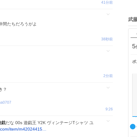
41分前
武
仲間たちだろうがよ
38秒前
5
ポ
2分前
き？
ha0707
9:26
遊戯
だな 00s 遊戯王 Y2K ヴィンテージTシャツ ユ
i.com/item/m42024415…