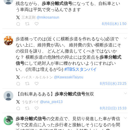
残念ながら、
歩車分離式信号
になっても、自転車とい
う車両は平気で突っ込んできます
三木正則
@
mikosansun
8月6日(木) 1:50
歩道橋ってのは(近くに横断歩道を作れるなら)必須で
ない上に、維持費が高い。 維持費の安い横断歩道にそ
の役目を譲り、 どんどん撤去してくべきではないか
な？ 横断歩道の危険性の抑止には交差点を
歩車分離式
信号
にして絶対人が車に轢かれないようにすればい
い。 (渋滞は増えるが💦)
#
TBSスタンバイ
ハイス・ルミルトン
@
KawasakiTaiyou
8月5日(水) 23:25
【自転車あるある】
歩車分離式信号
無双
うなぎパイ
@
una_pie413
8月2日(日) 15:33
歩車分離式信号
の交差点で、見切り発進した車が青信
号で交差点に入った歩行者と接触しそうになるのを間