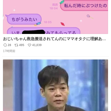
おじいちゃん救急搬送されてんのにママオタクに理解あっ
て不謹慎だけどウケる
28
495
41,039
返
リ
い
17時間前
信
ポ
い
数
ス
ね
ト
数
数