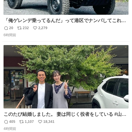
「俺ゲレンデ乗ってるんだ」って港区でナンパしてこれで
迎え行きたい
20
232
2,279
返
リ
い
6時間前
信
ポ
い
数
ス
ね
ト
数
数
このたび結婚しました。 妻は同じく役者をしている #山下
ひかり です。 これからも一つひとつの作品に真摯に向き合
405
1,107
18,341
返
リ
い
い、役者として精進していきます。変わらず見守っていた
4時間前
信
ポ
い