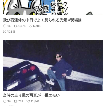
飛び石連休の中日でよく見られる光景 #現場猫
16
1,978
6,288
返
リ
い
10月21日
信
ポ
い
数
ス
ね
ト
数
数
当時の走り屋の写真が一番エモい
34
701
11,841
返
リ
い