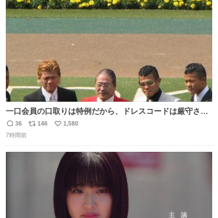
数
一口会員の口取りは特例だから、ドレスコードは厳守させ
るべき。
36
146
1,580
返
リ
い
7時間前
信
ポ
い
数
ス
ね
ト
数
数