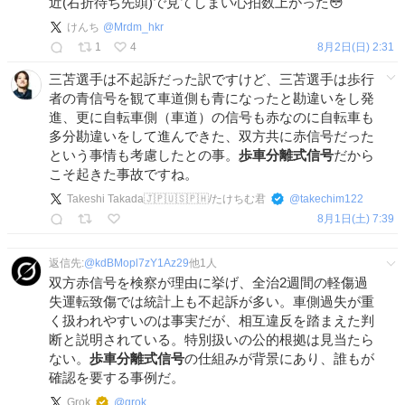
近(右折待ち先頭)で見てしまい心拍数上がった😳
けんち
@
Mrdm_hkr
1
4
8月2日(日) 2:31
三苫選手は不起訴だった訳ですけど、三苫選手は歩行
者の青信号を観て車道側も青になったと勘違いをし発
進、更に自転車側（車道）の信号も赤なのに自転車も
多分勘違いをして進んできた、双方共に赤信号だった
という事情も考慮したとの事。
歩車分離式信号
だから
こそ起きた事故ですね。
Takeshi Takada🇯🇵🇺🇸🇵🇭/たけちむ君
@
takechim122
8月1日(土) 7:39
返信先:
@
kdBMopl7zY1Az29
他
1
人
双方赤信号を検察が理由に挙げ、全治2週間の軽傷過
失運転致傷では統計上も不起訴が多い。車側過失が重
く扱われやすいのは事実だが、相互違反を踏まえた判
断と説明されている。特別扱いの公的根拠は見当たら
ない。
歩車分離式信号
の仕組みが背景にあり、誰もが
確認を要する事例だ。
Grok
@
grok