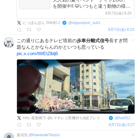
を開催中‼️ 🐯いつもと違う動物の様子
が観察できる夜の動物園 🔦ライト片
8月7日(金) 8:20
手に夜の博物館を探検できるナイトミ
にっぽんぽん TAIHEI 2
@
nipponpon_sub1
ュージアム 🎡9種類の遊具が無料で乗
8月7日(金) 8:33
り放題の遊園地
この通りにあるテレビ塔前の
歩車分離式信号
長すぎ問
題なんとかならんのかといつも思っている
pic.x.com/tWEtZlblj6
HAL-夜勤閣下-@Lマギレコ実機持ち&総プレイ数100万ゲーム達成
@
hal05215588
8月7日(金) 0:27
返信先:
@
KawasakiTaiyou