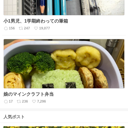
小1男児、1学期終わっての筆箱
156
247
19,077
返
リ
い
信
ポ
い
数
ス
ね
ト
数
数
娘のマインクラフト弁当
17
236
7,296
返
リ
い
信
ポ
い
数
ス
ね
人気ポスト
ト
数