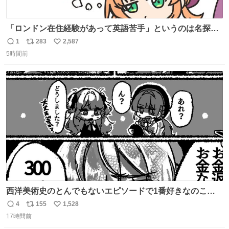
「ロンドン在住経験があって英語苦手」というのは名探偵
としては「妙だな」ってなるところなのに、小林みくるだ
1
283
2,587
返
リ
い
からスルーされている小林クオリティ。
5時間前
信
ポ
い
数
ス
ね
ト
数
数
西洋美術史のとんでもないエピソードで1番好きなのこれ
モネのエピソード大体面白い #絵がみの美術史創作
4
155
1,528
返
リ
い
17時間前
信
ポ
い