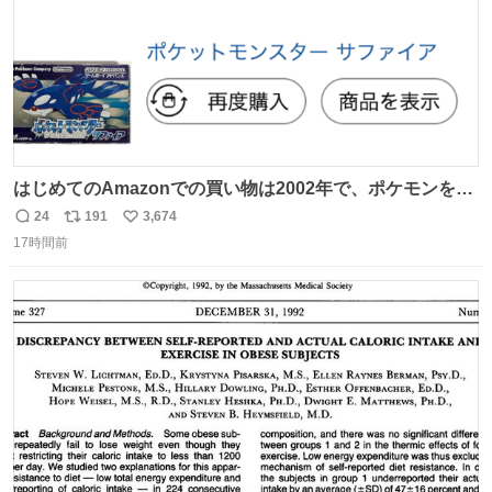
はじめてのAmazonでの買い物は2002年で、ポケモンを買
ったようだ 24年前かぁ。
24
191
3,674
返
リ
い
17時間前
信
ポ
い
数
ス
ね
ト
数
数