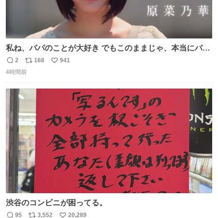
私ね、パパのことが大好き でもこのままじゃ、本当にパパ
を嫌いになっちゃう だから・・・ ドラマ #もうパパ ！😠
2
168
941
返
リ
い
本編映像初公開📺 親子の愛ゆえのすれ違いを描くティザー
4時間前
信
ポ
い
映像を解禁！ TVerでお気に入り登録💖
数
ス
ね
tver.jp/series/sr504n7… #日10 #ABCテレビ #新ドラマ
ト
数
数
10/4（日）スタート🎬
渋谷のコンビニが困ってる。
95
3,552
20,289