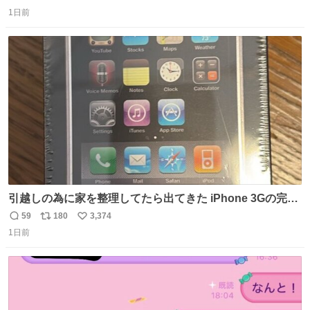
返
リ
い
1日前
信
ポ
い
数
ス
ね
ト
数
数
引越しの為に家を整理してたら出てきた iPhone 3Gの完全
未開封品 かなり前に楽天だかで買った多分未使用のデモ機
59
180
3,374
返
リ
い
で-が出るのだと思うんだよね ヤフオクで売れてない190万
1日前
信
ポ
い
があったけど初代じゃあるまいし流石にそこまではねぇ 日
数
ス
ね
本初のモデルではあるけど´д` ; #Apple #iPhone3G
ト
数
数