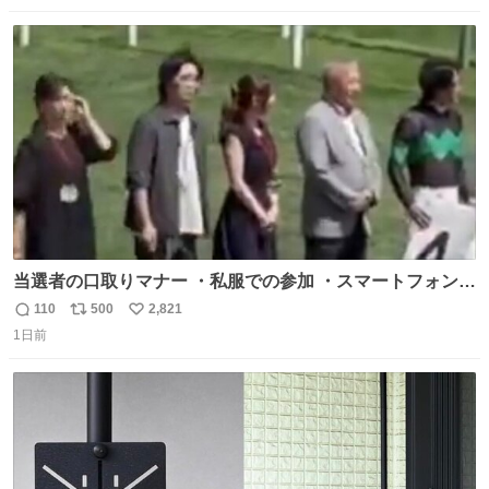
だけたら嬉しいです。 写真は先日、妻の故郷へ行った時に
数
ス
ね
立ち寄った、妻のソウルフードのラーメン屋さんでの一枚
ト
数
数
🍜
当選者の口取りマナー ・私服での参加 ・スマートフォンで
の撮影 ・調教師へ自分から握手を求める行為 ・シャツをズ
110
500
2,821
返
リ
い
ボンにインしていない服装 ・ボディーバッグの着用 私も口
1日前
信
ポ
い
ドリに参加したいので、出禁になる前に繰り返し案内して
数
ス
ね
ほしい #DMMバヌーシ
ト
数
数