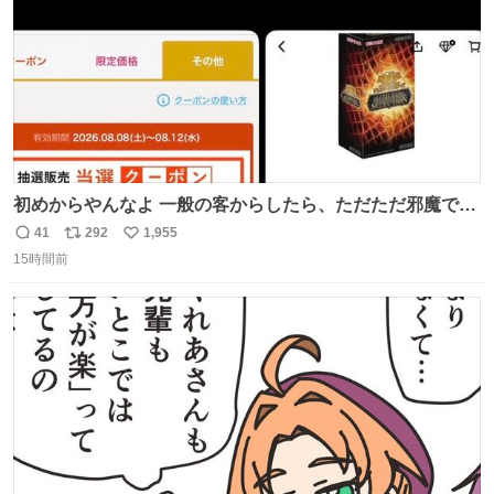
初めからやんなよ 一般の客からしたら、ただただ邪魔でし
かないのよ
41
292
1,955
返
リ
い
15時間前
信
ポ
い
数
ス
ね
ト
数
数