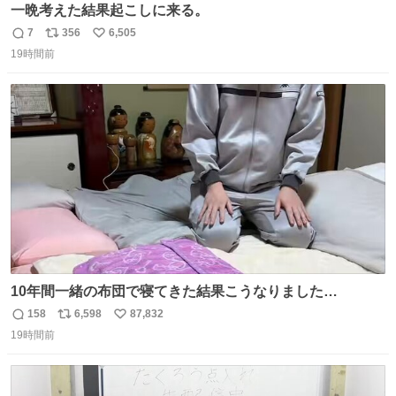
一晩考えた結果起こしに来る。
7
356
6,505
返
リ
い
19時間前
信
ポ
い
数
ス
ね
ト
数
数
10年間一緒の布団で寝てきた結果こうなりました…
158
6,598
87,832
返
リ
い
19時間前
信
ポ
い
数
ス
ね
ト
数