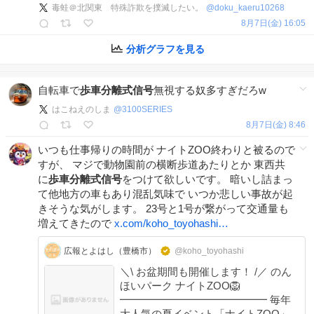
毒蛙＠北関東 特殊詐欺を撲滅したい。
@
doku_kaeru10268
8月7日(金) 16:05
分析グラフを見る
自転車で
歩車分離式信号
無視する奴多すぎだろw
はこねえのしま
@
3100SERIES
8月7日(金) 8:46
いつも仕事帰りの時間が ナイトZOO終わりと被るので
すが、 マジで動物園前の横断歩道あたりとか 東西共
に
歩車分離式信号
をつけて欲しいです。 暗いし詰まっ
て他地方の車もあり混乱気味で いつか悲しい事故が起
きそうな気がします。 23号と1号が繋がって交通量も
増えてきたので
x.com/koho_toyohashi…
広報とよはし（豊橋市）
@koho_toyohashi
＼\ お盆期間も開催します！ /／ のん
ほいパーク ナイトZOO🦁
━━━━━━━━━━━━━━ 毎年
大人気の夏イベント「ナイトZOO」