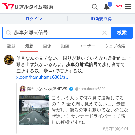
i
ログイン
ID新規取得
検索
キ
ー
話題
最新
画像
動画
ユーザー
ウェブ検索
ワ
信号なんか見てない。 周りが動いているから反射的に
ー
動き出す奴がいるんよ。
歩車分離式信号
で歩行者青で
ド
左折する奴、🔴←↑で右折する奴。
を
x.com/hamuhamu6301/s…
消
す
陽キャなハム太郎NEWS
@hamuhamu6301
こういう人って何を見て運転してる
の？？ 全く周り見えてないし、赤信
号だし、後ろの車も動いてないのにな
ぜ進む？ サンデードライバーって感
じの運転ですね。
8月7日(金) 9:01