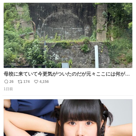
数
ス
ね
ト
数
数
母校に来ていて今更気がついたのだが元々ここには何があ
ったのだろう…？_:(´ཀ`」 ∠):
26
174
4,156
返
リ
い
1日前
信
ポ
い
数
ス
ね
ト
数
数