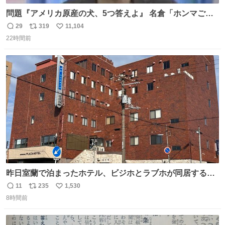
問題『アメリカ原産の犬、5つ答えよ』 名倉「ホンマごめ
ん。 日本」
29
319
11,104
返
リ
い
22時間前
信
ポ
い
数
ス
ね
ト
数
数
昨日室蘭で泊まったホテル、ビジホとラブホが同居する謎
形態だった。2階と3階の部屋数が異様に少ない。
11
235
1,530
返
リ
い
8時間前
信
ポ
い
数
ス
ね
ト
数