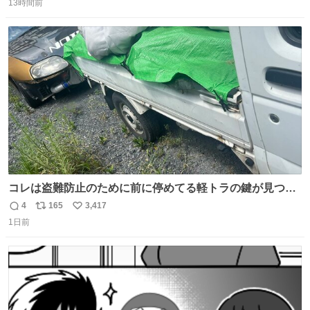
13時間前
信
ポ
い
数
ス
ね
ト
数
数
コレは盗難防止のために前に停めてる軽トラの鍵が見つか
らなくて 持ち主すら動かすことができない鉄壁のスープラ
4
165
3,417
返
リ
い
1日前
信
ポ
い
数
ス
ね
ト
数
数