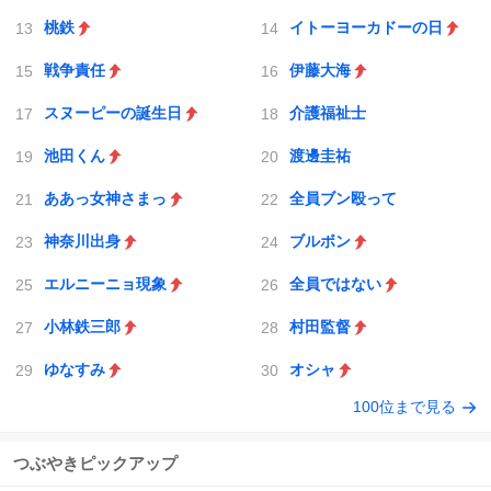
桃鉄
イトーヨーカドーの日
戦争責任
伊藤大海
スヌーピーの誕生日
介護福祉士
池田くん
渡邊圭祐
ああっ女神さまっ
全員ブン殴って
神奈川出身
ブルボン
エルニーニョ現象
全員ではない
小林鉄三郎
村田監督
ゆなすみ
オシャ
100位まで見る
つぶやきピックアップ