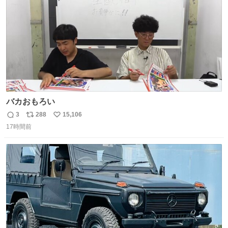
数
バカおもろい
3
288
15,106
返
リ
い
17時間前
信
ポ
い
数
ス
ね
ト
数
数