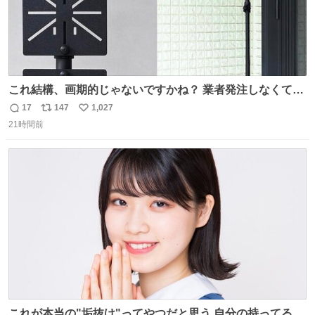
これ結構、画期的じゃないですかね？ 業者発注しなくて
も、誰でも簡単に防犯カメラ設置が… 町の電気屋さんでも
17
147
1,027
返
リ
い
施工できそう
21時間前
信
ポ
い
数
ス
ね
ト
数
数
これが本当の"垢抜け"ってやつだと思う 自分の持ってるポ