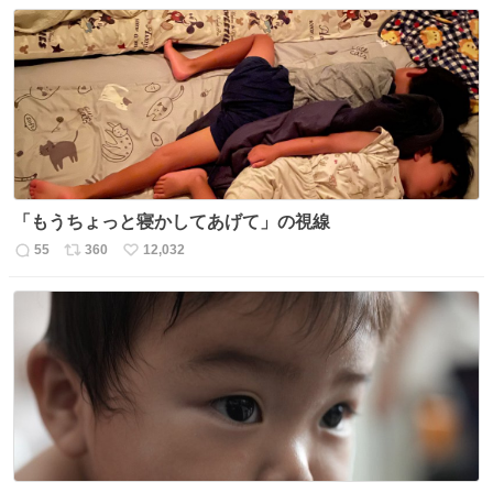
「もうちょっと寝かしてあげて」の視線
55
360
12,032
返
リ
い
信
ポ
い
数
ス
ね
ト
数
数