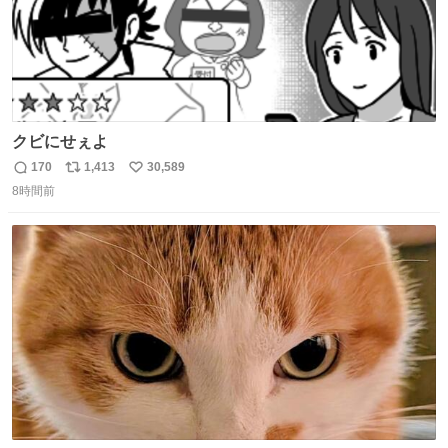
クビにせぇよ
170
1,413
30,589
返
リ
い
8時間前
信
ポ
い
数
ス
ね
ト
数
数