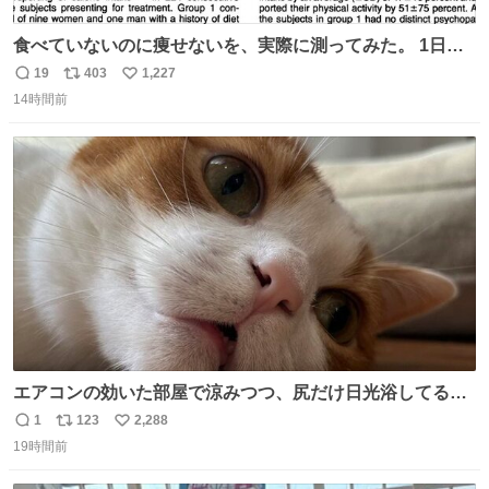
食べていないのに痩せないを、実際に測ってみた。 1日
1200kcal未満と申告しながら減量できない10人を、14日間
19
403
1,227
返
リ
い
調査。 本人の申告は平均1028kcal/日だったが、実際の摂
14時間前
信
ポ
い
取量は2081kcal/日。食事量を47％少なく、身体活動を
数
ス
ね
51％多く見積もっていた。
ト
数
数
エアコンの効いた部屋で涼みつつ、尻だけ日光浴してる猫
もはや貴族じゃん！
1
123
2,288
返
リ
い
19時間前
信
ポ
い
数
ス
ね