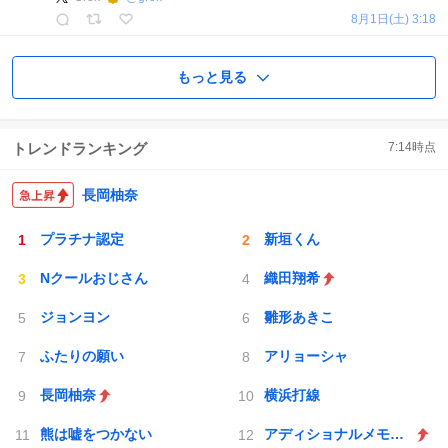
8月1日(土) 3:18
もっと見る
トレンドランキング
7:14
時点
長岡柚奈
プラチナ認定
新垣くん
Nクールおじさん
織田翔希
ジョンヨン
雛形あきこ
ふたりの願い
アリョーシャ
長岡柚奈
横浜打線
熊は嘘をつかない
アディショナルメモリー