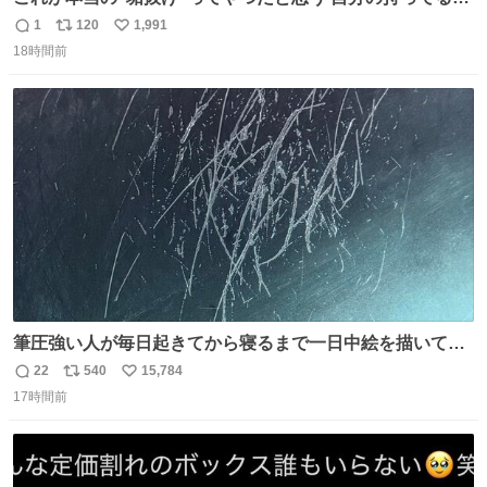
テンシャルを最大限活かしてるもん 私も整形とかじゃなく
1
120
1,991
返
リ
い
て、こういう垢抜け方したい
18時間前
信
ポ
い
数
ス
ね
ト
数
数
筆圧強い人が毎日起きてから寝るまで一日中絵を描いてる
とこうなる。 異常事態です。
22
540
15,784
返
リ
い
17時間前
信
ポ
い
数
ス
ね
ト
数
数