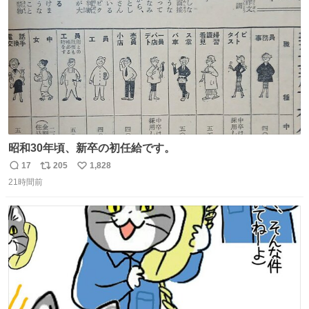
数
昭和30年頃、新卒の初任給です。
17
205
1,828
返
リ
い
21時間前
信
ポ
い
数
ス
ね
ト
数
数