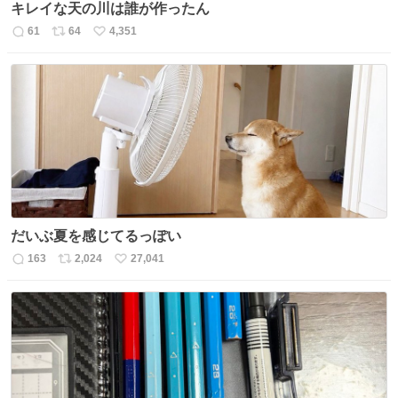
キレイな天の川は誰が作ったん
61
64
4,351
返
リ
い
信
ポ
い
数
ス
ね
ト
数
数
だいぶ夏を感じてるっぽい
163
2,024
27,041
返
リ
い
信
ポ
い
数
ス
ね
ト
数
数