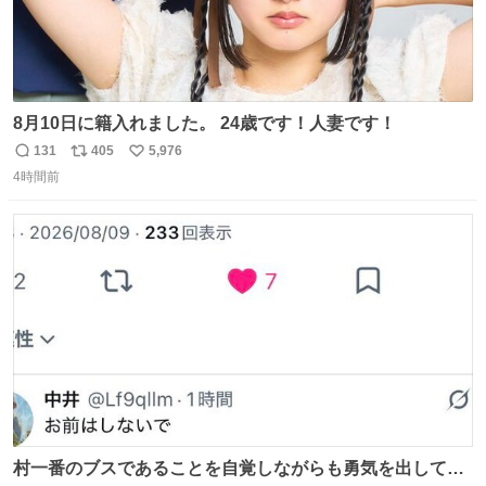
8月10日に籍入れました。 24歳です！人妻です！
131
405
5,976
返
リ
い
4時間前
信
ポ
い
数
ス
ね
ト
数
数
村一番のブスであることを自覚しながらも勇気を出して村