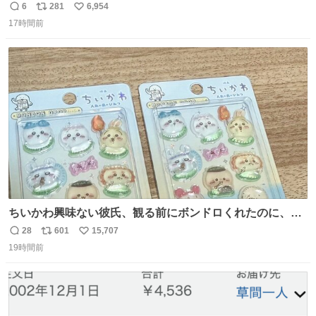
長の息子に恋文を書いたら翌日村の共用井戸に捨てられて
6
281
6,954
返
リ
い
たときの顔になった
17時間前
信
ポ
い
数
ス
ね
ト
数
数
ちいかわ興味ない彼氏、観る前にボンドロくれたのに、見
た後に返却求められた。くそう。
28
601
15,707
返
リ
い
19時間前
信
ポ
い
数
ス
ね
ト
数
数