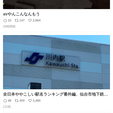
avやんこんなんもう
10
147
2,984
返
リ
い
16時間前
信
ポ
い
数
ス
ね
ト
数
数
全日本ややこしい駅名ランキング番外編、仙台市地下鉄川
内駅
48
450
2,480
返
リ
い
1日前
信
ポ
い