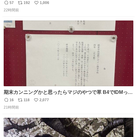
始へ news.livedoor.com/article/detail… 同社に起因する理
57
192
1,006
返
リ
い
由によって大幅遅延や欠航が発生した場合、乗客が負担し
22時間前
信
ポ
い
た宿泊費や交通費を、領収書の事後申請に基づき、国内線
数
ス
ね
は1人あたり上限1万円、国際線は上限2万円まで支払う。
ト
数
数
期末カンニングかと思ったらマジのやつで草 B4でIDMって
ことはおそらく就職だし、内定取り消し？ それと夏休み期
16
118
2,077
返
リ
い
間の停学って無意味じゃね？
21時間前
信
ポ
い
数
ス
ね
ト
数
数