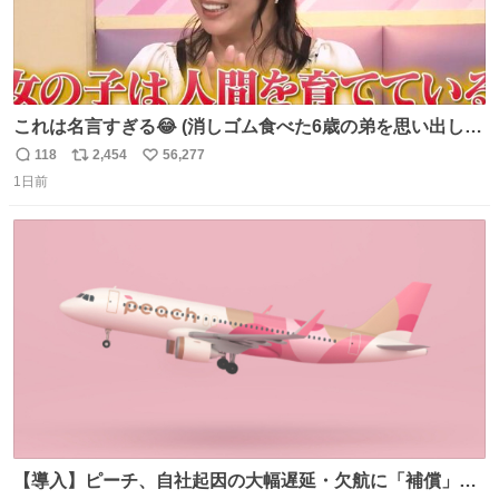
これは名言すぎる😂 (消しゴム食べた6歳の弟を思い出しな
がら)
118
2,454
56,277
返
リ
い
1日前
信
ポ
い
数
ス
ね
ト
数
数
【導入】ピーチ、自社起因の大幅遅延・欠航に「補償」開