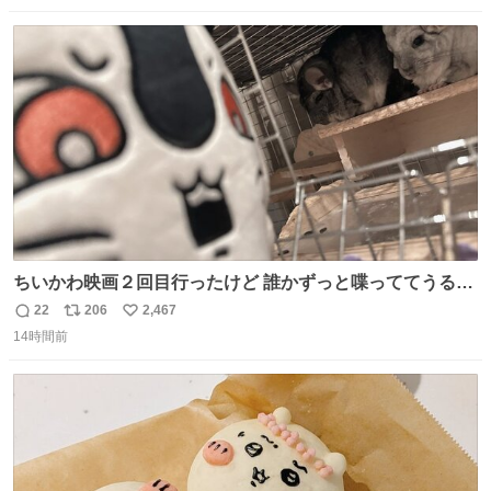
数
ス
ね
ト
数
数
ちいかわ映画２回目行ったけど 誰かずっと喋っててうるさ
かった 許せねえ
22
206
2,467
返
リ
い
14時間前
信
ポ
い
数
ス
ね
ト
数
数