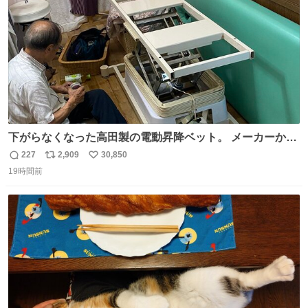
数
下がらなくなった高田製の電動昇降ベット。 メーカーから
は、完全に見放されたんですが、 見事に85歳の父が治しま
227
2,909
30,850
返
リ
い
した。 うちの父は、トヨタカローラのボディをオート生産
19時間前
信
ポ
い
する、工業ロボットの製作者なんですが、 父が電動ベット
数
ス
ね
の配線をハンダで修理している横で、
ト
数
数