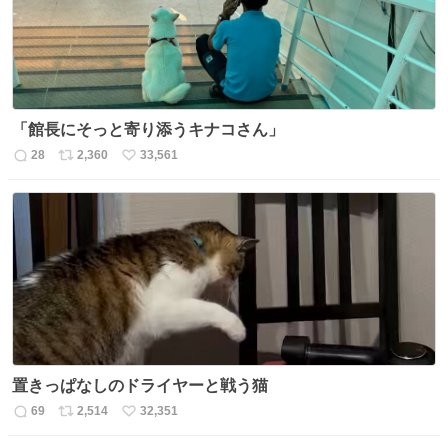
「館長にそっと寄り添うキナコさん」
28
2,360
33,561
返
リ
い
信
ポ
い
数
ス
ね
ト
数
数
置きっぱなしのドライヤーと戦う猫
69
2,514
32,351
返
リ
い
信
ポ
い