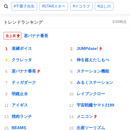
#千重子先生
#STARスター
#イコラブ
#ほしの
トレンドランキング
6:02
時点
若バナナ番長
束縛ボイス
JUMPdate!
クラレッタ
神を超えたしもべ
若バナナ番長
ステーション機能
ティガダーク
みるくステーション
明鏡止水
レイブンクロー
アイギス
宇宙戦艦ヤマト2199
焼肉ランチ
メニコン
BEAMS
出産ツーリズム