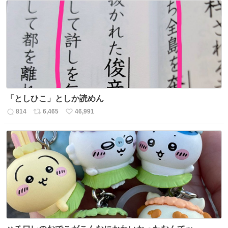
数
ス
ね
ト
数
数
「としひこ」としか読めん
814
6,465
46,991
返
リ
い
信
ポ
い
数
ス
ね
ト
数
数