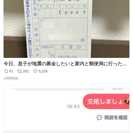
数
今日、息子が地震の募金したいと家内と郵便局に行ったみ
たいです。おもちゃとか買う選択肢もあったと思うけど、
61
281
5,226
返
リ
い
自分で貯めてた2万円を役に立てて欲しい、みんなも元気
19時間前
信
ポ
い
になって欲しいと。家内も一緒に募金したので、自分も何
数
ス
ね
かできたらなぁと思いました。
ト
数
数