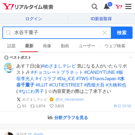
i
ログイン
ID新規取得
検索
キ
ー
話題
最新
画像
動画
ユーザー
ウェブ検索
ワ
ベストポスト
ー
ド
あす７日(金)
#
めざましテレビ
気になる人がいたらリポ
を
スト🎶
#
チョコレートプラネット
#
CANDYTUNE
#
板
消
垣李光人
#
イコラブ
#
Da_iCE
#
TWS
#
TravisJapan
#
水
す
谷千重子
#
ILLIT
#
CUTIESTREET
#
西畑大吾
#
大橋和也
(
#
なにわ男子
) ☆内容変更の際はご了承下さい
めざましテレビ
@
cx_mezamashi
53
1,074
3,815
昨日 10:56
分析グラフを見る
返信先:
@
_jhjelly