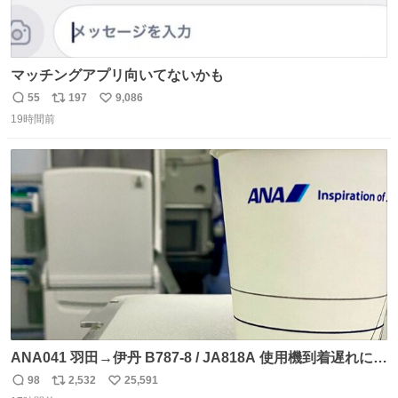
マッチングアプリ向いてないかも
55
197
9,086
返
リ
い
19時間前
信
ポ
い
数
ス
ね
ト
数
数
ANA041 羽田→伊丹 B787-8 / JA818A 使用機到着遅れにつ
き 「安全に支障ない範囲で1分1秒でも遅延回復に努めてお
98
2,532
25,591
返
リ
い