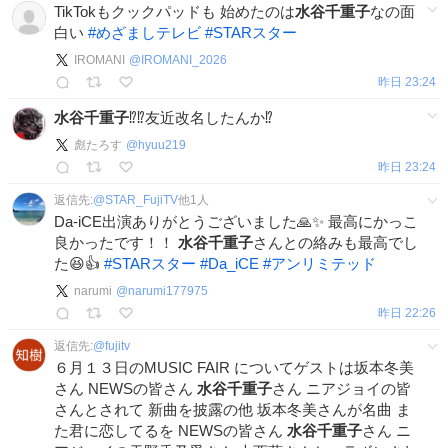
TikTokもクックパッドも 始めたのは
水谷千重子
なの面
白い
#
めざましテレビ
#
STARスター
IROMANI
@
IROMANI_2026
昨日 23:24
水谷千重子
⁉️⁉️友近改名したんか⁉️
彪たろす
@
hyuu219
昨日 23:24
返信先:
@
STAR_FujiTV
他
1
人
Da-iCE出演ありがとうございました🙏✨ 最高にかっこ
良かったです！！
水谷千重子
さんとの絡みも最高でし
た😆👍
#
STARスター
#
Da_iCE
#
アンリミテッド
narumi
@
narumi177975
昨日 22:26
返信先:
@
fujitv
６月１３日のMUSIC FAIR についてゲストは坂本冬美
さん NEWSの皆さん
水谷千重子
さん ニアジョイの皆
さんとされて 新曲を披露の他 坂本冬美さんが名曲 ま
た君に恋してるを NEWSの皆さん
水谷千重子
さん ニ