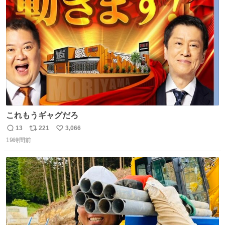
ファ化米や缶詰など、色々な非常食がありますが、うどん
ト
数
数
もいかがでしょうか？
これもうギャグだろ
13
221
3,066
返
リ
い
19時間前
信
ポ
い
数
ス
ね
ト
数
数