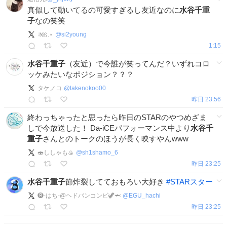
真似して動いてるの可愛すぎるし友近なのに
水谷千重
子
なの笑笑
𝒴🎀.⋆
@
si2young
1:15
水谷千重子
（友近）で今誰が笑ってんだ？いずれコロ
ッケみたいなポジション？？？
タケノコ
@
takenokoo00
昨日 23:56
終わっちゃったと思ったら昨日のSTARのやつめざま
しで今放送した！ Da-iCEパフォーマンス中より
水谷千
重子
さんとのトークのほうが長く映すやんwww
🍣ししゃも🍙
@
sh1shamo_6
昨日 23:25
水谷千重子
節炸裂してておもろい大好き
#
STARスター
❽-はち-@ヘドバンコンビ🦖🦈
@
EGU_hachi
昨日 23:25