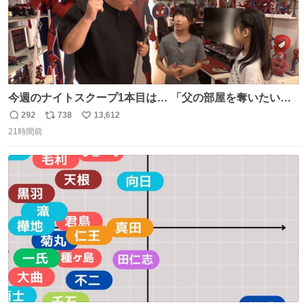
今週のナイトスクープ1本目は… 「父の部屋を奪いたい姉
妹」
292
738
13,612
返
リ
い
21時間前
信
ポ
い
数
ス
ね
ト
数
数