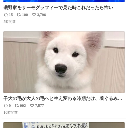
磯野家をサーモグラフィーで見た時これだったら怖い
15
100
3,796
返
リ
い
2時間前
信
ポ
い
数
ス
ね
ト
数
数
子犬の毛が大人の毛へと生え変わる時期だけ、着ぐるみを
着てるように見える良さがあります
9
992
7,577
返
リ
い
16時間前
信
ポ
い
数
ス
ね
ト
数