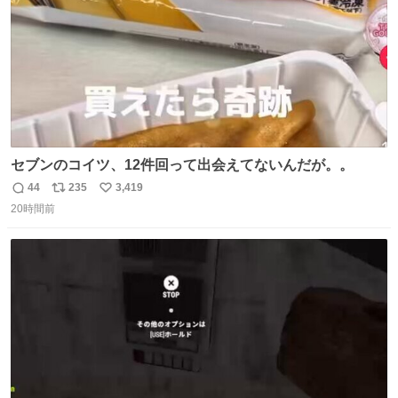
セブンのコイツ、12件回って出会えてないんだが。。
44
235
3,419
返
リ
い
20時間前
信
ポ
い
数
ス
ね
ト
数
数