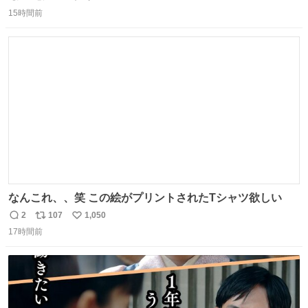
返
リ
い
15時間前
信
ポ
い
数
ス
ね
ト
数
数
なんこれ、、笑 この絵がプリントされたTシャツ欲しい
2
107
1,050
返
リ
い
17時間前
信
ポ
い
数
ス
ね
ト
数
数