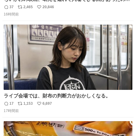
子どもを連れて観てきたんですけど、セイレーンの登場シ
37
2,465
20,846
返
リ
い
ーンで場内のベビーが一斉に泣き出してたのがとてもよい
16時間前
信
ポ
い
映画体験でした。
数
ス
ね
ト
数
数
ライブ会場では、財布の判断力がおかしくなる。
17
1,153
6,697
返
リ
い
17時間前
信
ポ
い
数
ス
ね
ト
数
数