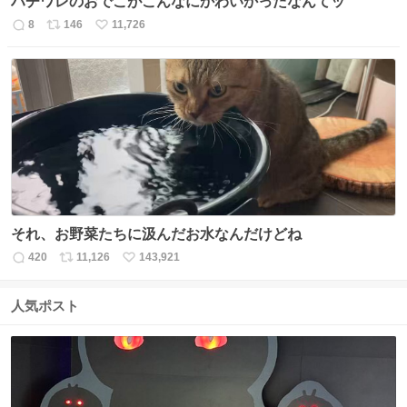
ハチワレのおでこがこんなにかわいかったなんてッ
8
146
11,726
返
リ
い
信
ポ
い
数
ス
ね
ト
数
数
それ、お野菜たちに汲んだお水なんだけどね
420
11,126
143,921
返
リ
い
信
ポ
い
数
ス
ね
人気ポスト
ト
数
数