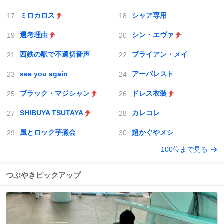
ミロカロス
シャア専用
選考理由
シン・エヴァ
西鉄の駅で不適切音声
ブライアン・メイ
see you again
アーバレスト
ブラック・マジシャン
ドレス衣装
SHIBUYA TSUTAYA
カレコレ
風とロック芋煮会
超かぐやメシ
100位まで見る
つぶやきピックアップ