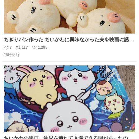
ちぎりパン作った ちいかわに興味なかった夫を映画に誘い
出すことに成功したからさァ、永遠のいのち食べさせてか
7
117
1,285
返
リ
い
ら観に行くねッ🎫
18時間前
信
ポ
い
数
ス
ね
ト
数
数
ちいかわの映画、幼児を連れて入場できる回があったので