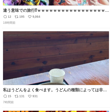
違う意味での旅行⁉️ｗｗｗｗｗｗｗｗｗｗｗｗｗｗｗｗｗｗ
ｗ
12
195
9,064
返
リ
い
18時間前
信
ポ
い
数
ス
ね
ト
数
数
私はうどんをよく食べます。うどんの種類によっては非常
食にもなります。生うどんは消費期限が短く、冷凍うどん
15
131
931
返
リ
い
は長持ちする代わりに停電に弱いので、乾麺タイプのうど
7時間前
信
ポ
い
んなら水分が少なく長期保存するのにおすすめです。アル
数
ス
ね