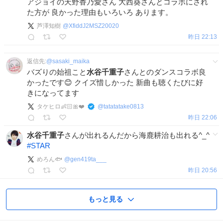
アジョイの天野香乃愛さん 大西葵さんとコラボにされ
た方が 良かった理由もいろいろ あります。
芦澤知樹
@
XfiddJ2MSZ20020
昨日 22:13
返信先:
@
sasaki_maika
バズりの始祖こと
水谷千重子
さんとのダンスコラボ良
かったです😊 クイズ惜しかった 新曲も聴くたびに好
きになってます
タケヒロ👶🏻🎀❤️
@
tatatatake0813
昨日 22:06
水谷千重子
さんが出れるんだから海鹿耕治も出れる^_^
#
STAR
めろん🐟
@
gen419ta___
昨日 20:56
もっと見る