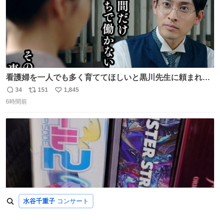
看護婦を一人でも多く育ててほしいと黒川先生に頼まれ、
１年間だけ黒川病院で働くことにしたりん。 直美はその１
34
151
1,845
返
リ
い
年間で恵風看護婦会を立て直すと話しました。 👇このシー
6時間前
信
ポ
い
ンをぜひ本編で web.nhk/tv/an/kazekaor… #朝ドラ #風薫
数
ス
ね
る 見上愛 上坂樹里 平埜生成
ト
数
数
水谷千重子
コンサート