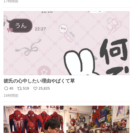
ります」と機長の気合い十分！ が、フライトは順調に進み
17時間前
信
ポ
い
すぎ… 「飛ばしすぎたせいか現在奈良県上空での待機を命
数
ス
ね
じられております」 でコンソメスープ吹き出しそうになり
ト
数
数
ましたw
彼氏の心中したい理由やばくて草
40
519
25,825
返
リ
い
16時間前
信
ポ
い
数
ス
ね
ト
数
数