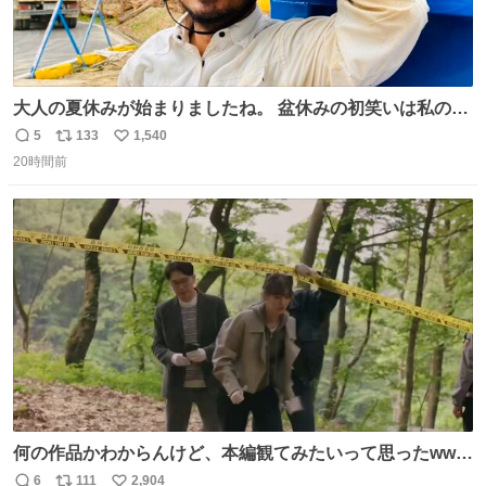
大人の夏休みが始まりましたね。 盆休みの初笑いは私の現
場コスプレ マスターイーでお願いします！！
5
133
1,540
返
リ
い
20時間前
信
ポ
い
数
ス
ね
ト
数
数
何の作品かわからんけど、本編観てみたいって思ったwww
韓ドラよね？
6
111
2,904