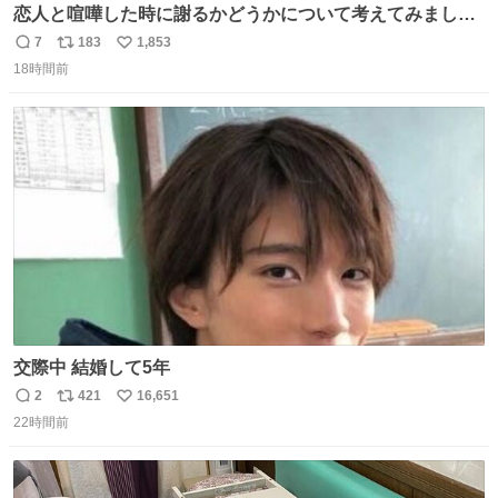
恋人と喧嘩した時に謝るかどうかについて考えてみました
💭 ▶︎自分から謝る or 悪くないなら謝らない ▶︎ねちねちす
7
183
1,853
返
リ
い
る or さっぱりしている 個人的見解です！色々と許してく
18時間前
信
ポ
い
ださい！
数
ス
ね
ト
数
数
交際中 結婚して5年
2
421
16,651
返
リ
い
22時間前
信
ポ
い
数
ス
ね
ト
数