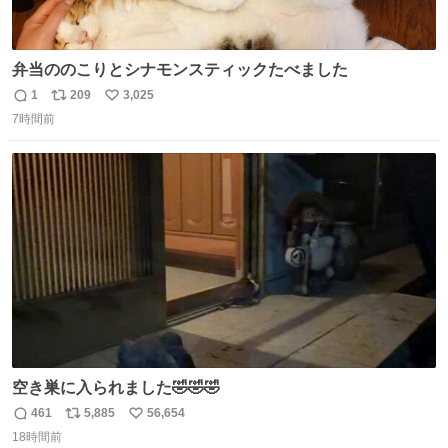
弁当ののこりとシナモンスティックたべました
1
209
3,025
返
リ
い
7時間前
信
ポ
い
数
ス
ね
ト
数
数
空き巣に入られました🤣🤣🤣
461
5,885
56,654
返
リ
い
18時間前
信
ポ
い