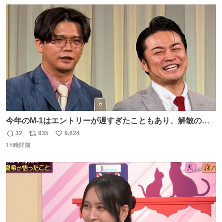
数
ス
ね
ト
数
数
今年のM-1はエントリーが遅すぎたこともあり、解散の可
能性を作り出してからのスタート！！ 遅くなって申し訳な
32
935
9,624
返
リ
い
い🙏 エントリーナンバーは「GO!無策!」でかなり覚えやす
16時間前
信
ポ
い
い！応援をお願いすることになりそう！！
数
ス
ね
ト
数
数