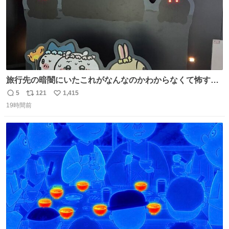
旅行先の暗闇にいたこれがなんなのかわからなくて怖すぎ
た 子どもたちも怖がりまくってた👻 ちいかわってこういう
5
121
1,415
返
リ
い
感じのお話なんですか…？
19時間前
信
ポ
い
数
ス
ね
ト
数
数