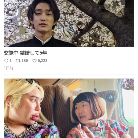
交際中 結婚して5年
1
189
5,223
返
リ
い
1日前
信
ポ
い
数
ス
ね
ト
数
数