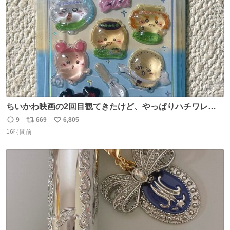
数
ちいかわ映画の2回目観てきたけど、やっぱりハチワレの
「ハモりすごいよッ…」に対するちいかわの「エ゛ッ!?(い
9
669
6,805
返
リ
い
まそんな場合じゃねぇだろお前よぉ)」が面白すぎる。
16時間前
信
ポ
い
数
ス
ね
ト
数
数