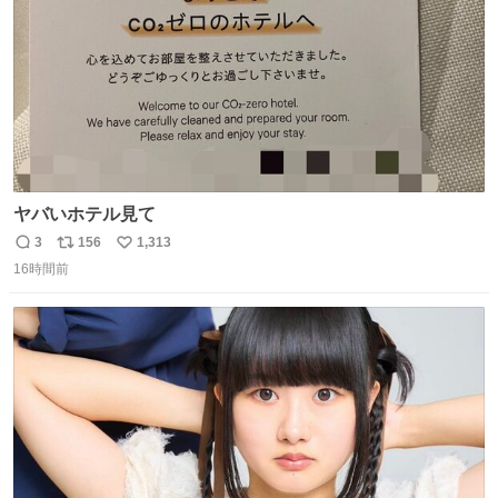
ヤバいホテル見て
3
156
1,313
返
リ
い
16時間前
信
ポ
い
数
ス
ね
ト
数
数