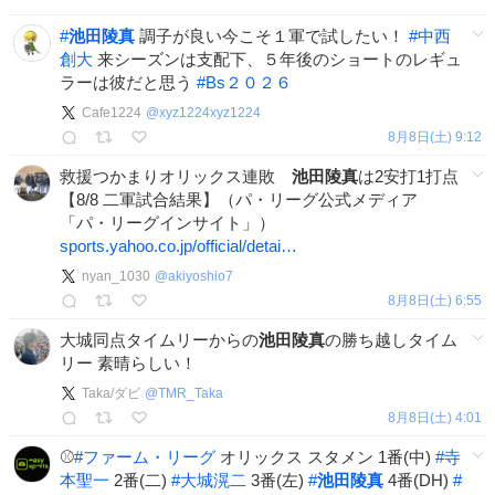
#
池田陵真
調子が良い今こそ１軍で試したい！
#
中西
創大
来シーズンは支配下、５年後のショートのレギュ
ラーは彼だと思う
#
Bs２０２６
Cafe1224
@
xyz1224xyz1224
8月8日(土) 9:12
救援つかまりオリックス連敗
池田陵真
は2安打1打点
【8/8 二軍試合結果】（パ・リーグ公式メディア
「パ・リーグインサイト」）
sports.yahoo.co.jp/official/detai…
nyan_1030
@
akiyoshio7
8月8日(土) 6:55
大城同点タイムリーからの
池田陵真
の勝ち越しタイム
リー 素晴らしい！
Taka/ダビ
@
TMR_Taka
8月8日(土) 4:01
⚾️
#
ファーム・リーグ
オリックス スタメン 1番(中)
#
寺
本聖一
2番(二)
#
大城滉二
3番(左)
#
池田陵真
4番(DH)
#