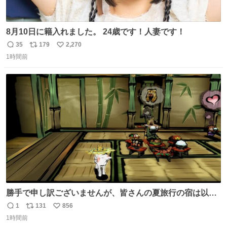
8月10日に籍入れました。 24歳です！人妻です！
35
179
2,270
返
リ
い
1時間前
信
ポ
い
数
ス
ね
ト
数
数
勝手で申し訳ございませんが、皆さんの夏旅行の宿は以下
のルールで決めさせてもらいます！ ←この投稿が1万いい
1
131
856
返
リ
い
ね以上 →この投稿が1万いいね未満 #宿の日 #Okami #大神
1時間前
信
ポ
い