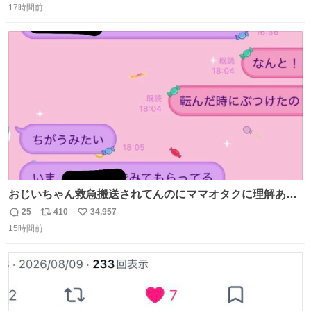
と『重要単語4000』を数十周して丸暗記した。読み書きに
17時間前
信
ポ
い
困らなくなり、日記も8ヶ月続けて書ける量はこの通り。
数
ス
ね
Geminiの添削もエラーの指摘は激減し、上級の表現を教え
ト
数
数
てもらう今日この頃。
おじいちゃん救急搬送されてんのにママオタクに理解あっ
て不謹慎だけどウケる
25
410
34,957
返
リ
い
15時間前
信
ポ
い
数
ス
ね
ト
数
数