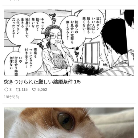
信
ポ
い
数
ス
ね
ト
数
数
突きつけられた厳しい結婚条件 1/5
3
115
5,052
返
リ
い
18時間前
信
ポ
い
数
ス
ね
ト
数
数