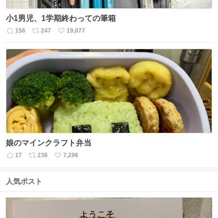
小1男児、1学期終わっての筆箱
156
247
19,077
返
リ
い
信
ポ
い
数
ス
ね
ト
数
数
娘のマインクラフト弁当
17
236
7,296
返
リ
い
信
ポ
い
数
ス
ね
人気ポスト
ト
数
数