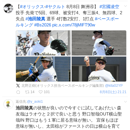
【
#
オリックス
-
#
ヤクルト
8月8日 舞洲④】
#
宮國凌空
投手 先発で5回、69球、被安打4、奪三振4、無四球、2
失点
#
池田陵真
選手 4打数2安打、1打点
#
ベースボー
ルキング
#
Bs2026
pic.x.com/78jMlFT90w
北野正樹(オリックス担当ベースボールキング編集部)
@
kita02YP
14
101
8月8日(土) 21:21
返信先:
@
y_aoki1
池田陵真
の状態が良いので今すぐに試してあげたい 森
友哉はラオウと２択で良いと思う 野口智哉OUT横山聖
哉IN 野口はもう１軍に居る意味が無い。 宜保もほぼ
意味が無いし、太田椋がファーストの日は横山を育て