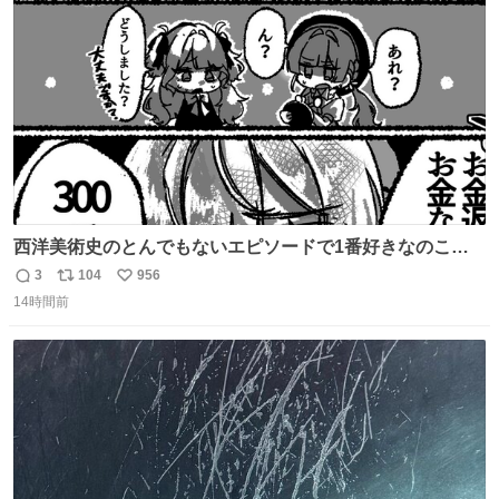
ト
数
数
西洋美術史のとんでもないエピソードで1番好きなのこれ
モネのエピソード大体面白い #絵がみの美術史創作
3
104
956
返
リ
い
14時間前
信
ポ
い
数
ス
ね
ト
数
数