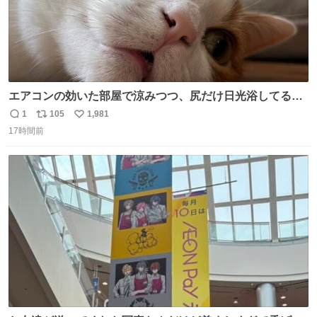
エアコンの効いた部屋で涼みつつ、尻だけ日光浴してる猫
もはや貴族じゃん！
1
105
1,981
返
リ
い
17時間前
信
ポ
い
数
ス
ね
ト
数
数