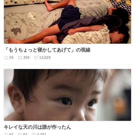
「もうちょっと寝かしてあげて」の視線
55
359
12,029
返
リ
い
信
ポ
い
数
ス
ね
ト
数
数
キレイな天の川は誰が作ったん
61
64
4,351