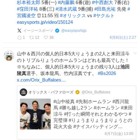
杉本裕太郎
5番(一)
#
内藤鵬
6番(遊)
#
中西創大
7番(右)
#
窪田洋祐
8番(三)
#
清水武蔵
9番(捕)
#
田島光祐
先発
#
宮國凌空
⏰11:55 🆚
#
オリックス
vs
#
ヤクルト
easysports.jp/video/150124
イージースポーツ
@
easysportsjp
1
12
36
8月8日(土) 2:27
山中＆西川の個人的日本5大りょうまの2人と来田涼斗
のトリプルりょうのホームランはどれも最高でした！
※ちなみに、個人的日本5大りょうまの残り3人は
池田
陵真
選手、坂本龍馬、竹内涼真です。
#
Bs2026
x.com/Orix_Buffaloes…
オリックス・バファローズ
@Orix_Buffaloes
#山中稜真 #先制ホームラン #西川龍
馬 #勝ち越し2ラン #ホームラン #来田
涼斗 #打った瞬間それとわかるやつ #
完璧弾 #りょうまりょうまりょうとの
花火大会 #ナイスバッティング
#ZOZOマリンスタジアム #日々レベ
8月7日(金) 13:05
ルアップ #Bs2026