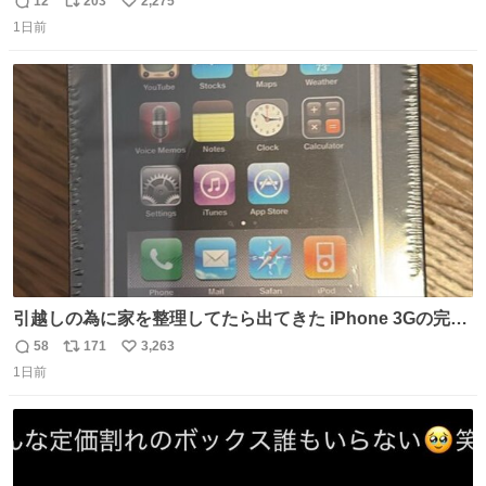
12
203
2,275
返
リ
い
1日前
信
ポ
い
数
ス
ね
ト
数
数
引越しの為に家を整理してたら出てきた iPhone 3Gの完全
未開封品 かなり前に楽天だかで買った多分未使用のデモ機
58
171
3,263
返
リ
い
で-が出るのだと思うんだよね ヤフオクで売れてない190万
1日前
信
ポ
い
があったけど初代じゃあるまいし流石にそこまではねぇ 日
数
ス
ね
本初のモデルではあるけど´д` ; #Apple #iPhone3G
ト
数
数