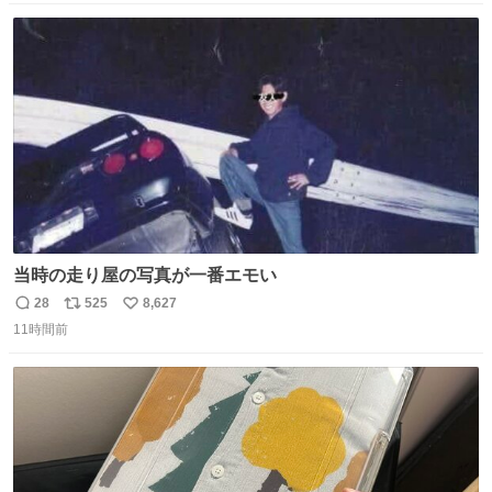
数
ス
ね
ト
数
数
当時の走り屋の写真が一番エモい
28
525
8,627
返
リ
い
11時間前
信
ポ
い
数
ス
ね
ト
数
数