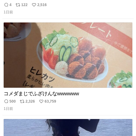
らなくて 持ち主すら動かすことができない鉄壁のスープラ
4
122
2,516
返
リ
い
1日前
信
ポ
い
数
ス
ね
ト
数
数
コメダまじでふざけんなwwwwww
500
2,326
63,759
返
リ
い
1日前
信
ポ
い
数
ス
ね
ト
数
数