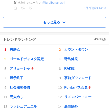
名無しのふーらい
@
furaibonanashi
8月7日(金) 14:33
もっと見る
トレンドランキング
4:43
時点
異解△
カウントダウン
ゴールドディスク認定
野島健児
アリョーシャ
RAISE
展示終了
事前ダウンロード
社会服務要員
Pontaパス会員
元太めし
リメンバー・ミー
ラッシュデュエル
裏側除外