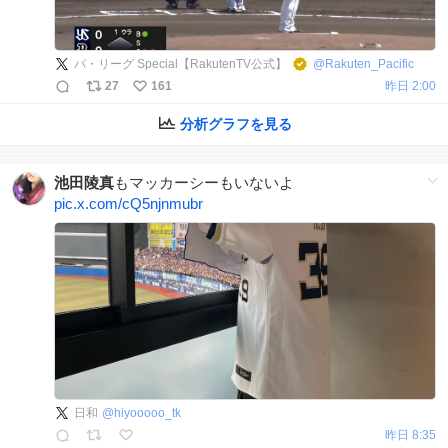
パ・リーグ Special【RakutenTV公式】
@
Rakuten_Pacific
27
161
昨日 2:00
分析グラフを見る
池田陵真
もマッカーシーもいないよ
pic.x.com/cQ5njnmubr
日和
@
hiyooooo_tk
昨日 8:35