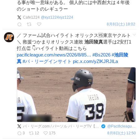
る事が唯一意味がある。 個人的には中西創大は４年後
のショートのレギュラー
Cafe1224
@
xyz1224xyz1224
8月8日(土) 18:02
／ ファーム試合ハイライト オリックス🆚東京ヤクルト
＼ 救援つかまりオリックス連敗
池田陵真
選手は2安打1
打点👏 👇ハイライト動画はこちら
pacificleague.com/news/2026/8/85…
#
Bs2026
#
池田陵
真
#
パ・リーグインサイト
pic.x.com/yZlKJRJILa
パ・リーグ.com / パーソル パ・リーグTV【公式】
@
PacificleagueTV
3
12
175
8月8日(土) 12:50