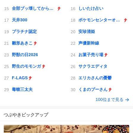
全部ブッ壊してから辞めたい
しいたけ占い
天井300
ポケモンセンターオンライン
プラチナ認定
安珍清姫
雛形あきこ
声優新幹線
野獣の日2026
お菓子売り場
野生のモモンガ
サクラエディタ
F-LAGS
エリカさんの憂鬱
毒蝮三太夫
くまのプーさん
100位まで見る
つぶやきピックアップ