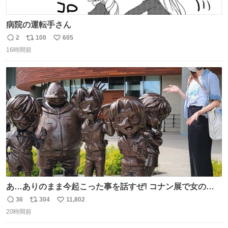
病院の運転手さん
2
100
605
返
リ
い
16時間前
信
ポ
い
数
ス
ね
ト
数
数
あ…ありのまま今起こった事を話すぜ! コナン展で女の子
に 「千速さんですか！？」 と声をかけられた。 あぁ鞄の
36
304
11,802
返
リ
い
装飾かなと思ったら 「背も高いし見た目もすごく千速さん
20時間前
信
ポ
い
だと思いました！」 それでは聞いてください。 ＿人人人人
数
ス
ね