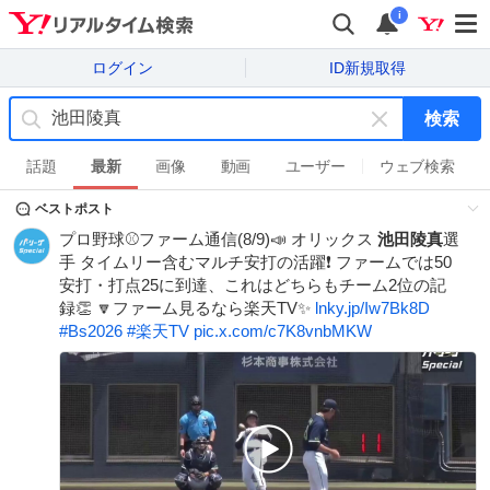
i
ログイン
ID新規取得
検索
キ
ー
話題
最新
画像
動画
ユーザー
ウェブ検索
ワ
ベストポスト
ー
ド
プロ野球⚾ファーム通信(8/9)📣 オリックス
池田陵真
選
を
手 タイムリー含むマルチ安打の活躍❗️ ファームでは50
消
安打・打点25に到達、これはどちらもチーム2位の記
す
録👏 🔽ファーム見るなら楽天TV✨
lnky.jp/Iw7Bk8D
#
Bs2026
#
楽天TV
pic.x.com/c7K8vnbMKW