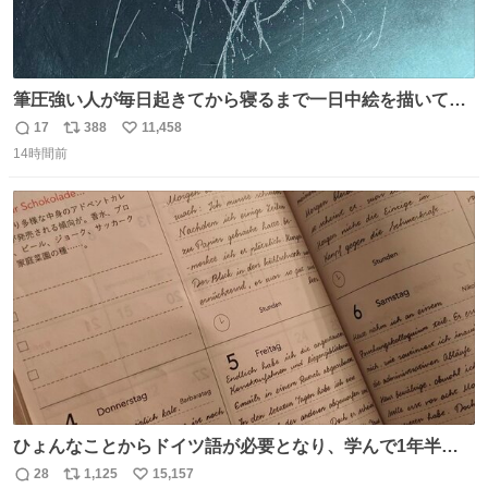
筆圧強い人が毎日起きてから寝るまで一日中絵を描いてる
とこうなる。 異常事態です。
17
388
11,458
返
リ
い
14時間前
信
ポ
い
数
ス
ね
ト
数
数
ひょんなことからドイツ語が必要となり、学んで1年半に
なる。 ちなみに最初の半年で『必携ドイツ文法総まとめ』
28
1,125
15,157
返
リ
い