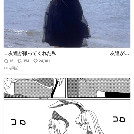
←友達が撮ってくれた私 友達が描
いてくれた私→
16
354
24,301
返
リ
い
14時間前
信
ポ
い
数
ス
ね
ト
数
数