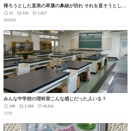
帰ろうとした直美の草履の鼻緒が切れ それを直そうとした
小川がさらに壊し…… 結果、直美をおんぶして送ることに
21
119
1,017
返
リ
い
なりました。 👇鼻緒はいつも恋のキューピッド？
5時間前
信
ポ
い
web.nhk/tv/an/kazekaor…［見逃し配信中］ #朝ドラ #風
数
ス
ね
薫る 上坂樹里 甲斐翔真
ト
数
数
みんな中学校の理科室こんな感じだった人いる？
190
2,369
40,011
返
リ
い
1日前
信
ポ
い
数
ス
ね
ト
数