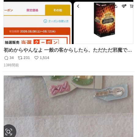
初めからやんなよ 一般の客からしたら、ただただ邪魔でし
かないのよ
34
231
1,514
返
リ
い
13時間前
信
ポ
い
数
ス
ね
ト
数
数