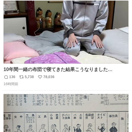
人＿ ＞今日は私服＜ ￣Y^Y^Y^Y^Y^￣ #白樹鳥取大阪コ
ト
数
数
ナン旅行2026
10年間一緒の布団で寝てきた結果こうなりました…
136
5,738
78,036
返
リ
い
16時間前
信
ポ
い
数
ス
ね
ト
数
数