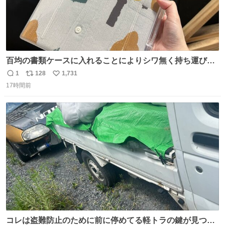
百均の書類ケースに入れることによりシワ無く持ち運びに
成功 いつも劇場のアイロンをお借りしていた ㅤ だいぶ前に
1
128
1,731
返
リ
い
楽屋で誰かが入れているのを見て「真似しよう」と思った
17時間前
信
ポ
い
のを長らく忘れていた 誰だっけ
数
ス
ね
ト
数
数
コレは盗難防止のために前に停めてる軽トラの鍵が見つか