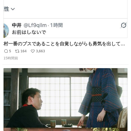
村一番のブスであることを自覚しながらも勇気を出して村
長の息子に恋文を書いたら翌日村の共用井戸に捨てられて
5
164
3,663
返
リ
い
たときの顔になった
15時間前
信
ポ
い
数
ス
ね
ト
数
数