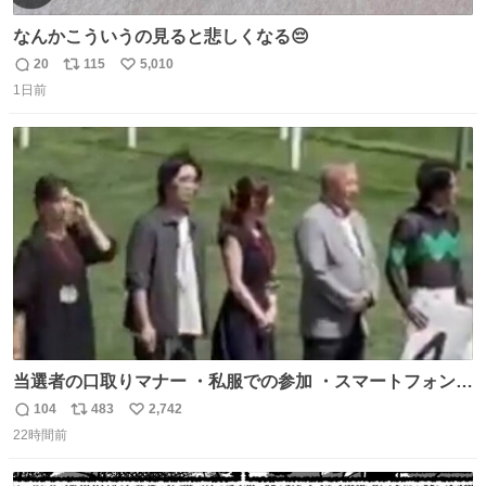
なんかこういうの見ると悲しくなる😔
20
115
5,010
返
リ
い
1日前
信
ポ
い
数
ス
ね
ト
数
数
当選者の口取りマナー ・私服での参加 ・スマートフォンで
の撮影 ・調教師へ自分から握手を求める行為 ・シャツをズ
104
483
2,742
返
リ
い
ボンにインしていない服装 ・ボディーバッグの着用 私も口
22時間前
信
ポ
い
ドリに参加したいので、出禁になる前に繰り返し案内して
数
ス
ね
ほしい #DMMバヌーシ