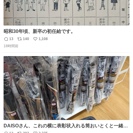
昭和30年頃、新卒の初任給です。
13
140
1,108
返
リ
い
18時間前
信
ポ
い
数
ス
ね
ト
数
数
DAISOさん、これの横に表彰状入れる筒おいとくと一緒に
売れますのでご検討下さい