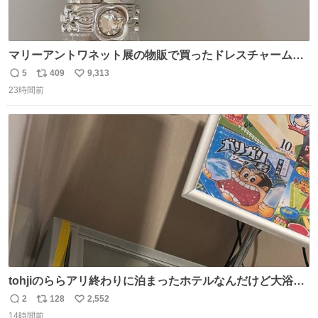
マリーアントワネット展の物販で買ったドレスチャームを
流行りのめじるしアクセサリーにして、リップにつけた
5
409
9,313
返
リ
い
り、同じく物販で購入したシュシュにつけたりしています
23時間前
信
ポ
い
💄💎
数
ス
ね
ト
数
数
tohjiのららアリ終わりに泊まったホテルなんだけど大浴場
にアイス置いてあって バニラがこれだった 粋な計らいあり
2
128
2,552
返
リ
い
がとう
14時間前