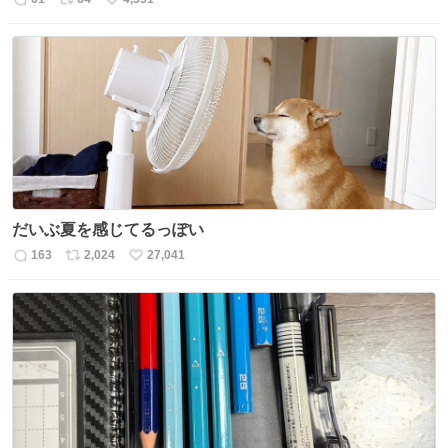
返
リ
い
信
ポ
い
数
ス
ね
ト
数
数
だいぶ夏を感じてるっぽい
163
2,024
27,041
返
リ
い
信
ポ
い
数
ス
ね
ト
数
数