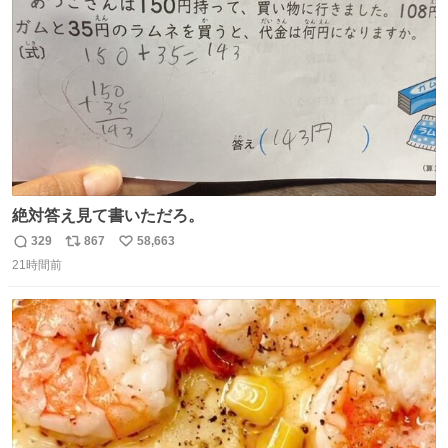
数
絶対答え見て書いただろ。
329
867
58,663
返
リ
い
21時間前
信
ポ
い
数
ス
ね
ト
数
数