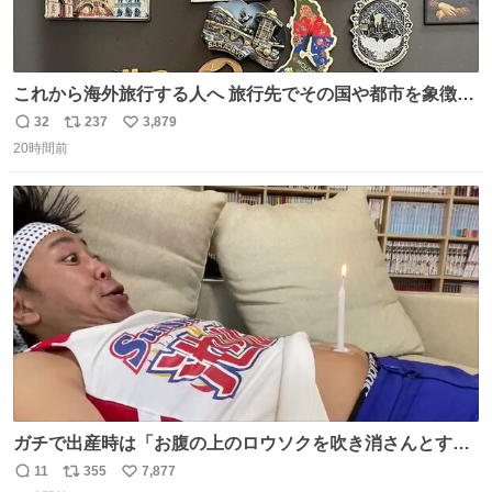
これから海外旅行する人へ 旅行先でその国や都市を象徴す
る マグネットを買って欲しい。 僕は交換留学してた1年間
32
237
3,879
返
リ
い
で20カ国回ったけど、旅行先で必ずマグネットを買い、今
20時間前
信
ポ
い
は家の冷蔵庫に貼ってる。 交換留学が終わって1年経つけ
数
ス
ね
どそれぞれのマグネットを見る度に旅の思い出が鮮明によ
ト
数
数
みがえります。
ガチで出産時は「お腹の上のロウソクを吹き消さんとする
サンシャイン池崎」だったし、お産後の股裂け状態でのト
11
355
7,877
返
リ
い