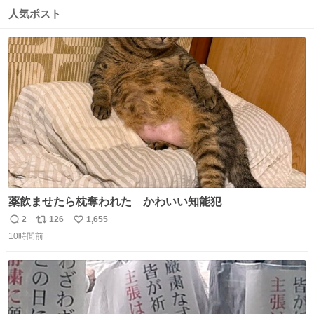
数
ス
ね
人気ポスト
ト
数
数
薬飲ませたら枕奪われた かわいい知能犯
2
126
1,655
返
リ
い
10時間前
信
ポ
い
数
ス
ね
ト
数
数