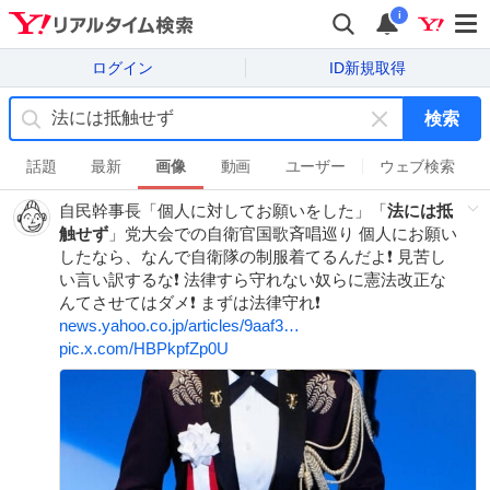
i
ログイン
ID新規取得
検索
キ
ー
話題
最新
画像
動画
ユーザー
ウェブ検索
ワ
自民幹事長「個人に対してお願いをした」「
法には抵
ー
触せず
」党大会での自衛官国歌斉唱巡り 個人にお願い
ド
したなら、なんで自衛隊の制服着てるんだよ❗️ 見苦し
を
い言い訳するな❗️ 法律すら守れない奴らに憲法改正な
消
んてさせてはダメ❗️ まずは法律守れ❗️
す
news.yahoo.co.jp/articles/9aaf3…
pic.x.com/HBPkpfZp0U