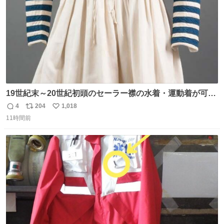
19世紀末～20世紀初頭のセーラー襟の水着・運動着が可可
愛くて100年以上前とは思えないデザイン。当時女性や子
4
204
1,018
返
リ
い
どものファッションにマリンルックが取り入れられるよう
11時間前
信
ポ
い
になり、その後、通学服や運動着、水着にも広がっていっ
数
ス
ね
たそう。紫外線が気になる現代なら、ラッシュガード感覚
ト
数
数
で着られそうですね。