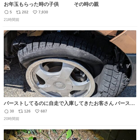
お年玉もらった時の子供 その時の親
5
202
7,930
返
リ
い
21時間前
信
ポ
い
数
ス
ね
ト
数
数
バーストしてるのに自走で入庫してきたお客さん バースト
したならその場で動かないで助け呼んで下さい😰 保険にロ
30
126
687
返
リ
い
ードサービス付いてて金銭負担も無いんですから これで走
20時間前
信
ポ
い
ると、壊さなくていい所まで壊しちゃいますから 実際、外
数
ス
ね
装ダメージ、ABSセンサ断線、ブレーキホースも傷入っち
ト
数