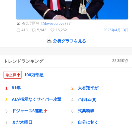
勇気🇯🇵🎌
@
iloveyoulove777
413
5,942
16,262
2026年4月13日
分析グラフを見る
トレンドランキング
22:35
時点
100万部超
81年
大谷翔平が
AIが指示なくサイバー攻撃
ハ(8)ム(6)
ドジャース6連敗
式典粉砕
まだ木曜日
自分に甘く