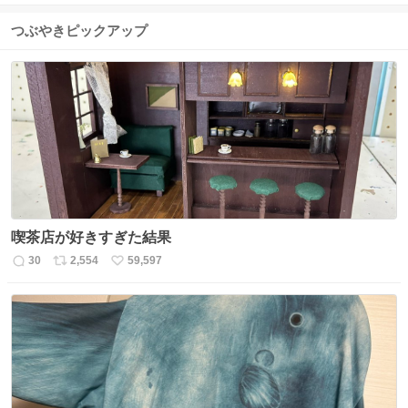
つぶやきピックアップ
喫茶店が好きすぎた結果
30
2,554
59,597
返
リ
い
信
ポ
い
数
ス
ね
ト
数
数