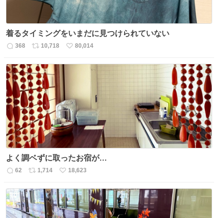
着るタイミングをいまだに見つけられていない
368
10,718
80,014
返
リ
い
信
ポ
い
数
ス
ね
ト
数
数
よく調ベずに取ったお宿が…
62
1,714
18,623
返
リ
い
信
ポ
い
数
ス
ね
ト
数
数