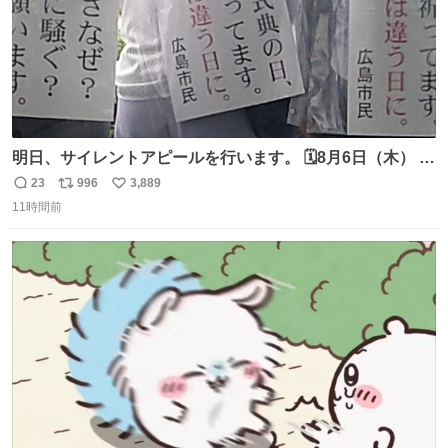
明日、サイレントアピールを行います。 🗓️8月6日（木） ⏰
[時間]7：45 集合 📍[場所]元安橋本通(東)側、観光船乗り場
23
996
3,889
返
リ
い
前ベンチ周辺 声は上げません。ただ、静かに立ちます。お
11時間前
信
ポ
い
近くの方、ぜひ。
数
ス
ね
ト
数
数