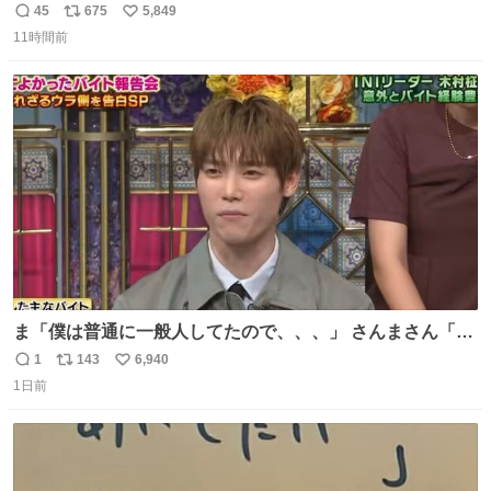
所のみならず、避難所も回りながらパトロールを行ってい
45
675
5,849
返
リ
い
ます。写真は、京都府警察の特別自動車警ら部隊が、上益
11時間前
信
ポ
い
城郡御船町内で避難している方々と交流している様子で
数
ス
ね
す。 #令和８年熊本地震 #京都府警察
ト
数
数
ま「僕は普通に一般人してたので、、、」 さんまさん「チ
ンパンジー⁉️」 しぬwwwwwwwwwwwwwwwwwwwww
1
143
6,940
返
リ
い
1日前
信
ポ
い
数
ス
ね
ト
数
数