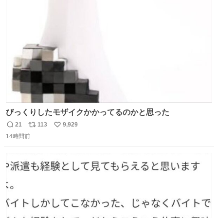
ト
数
数
びっくりしたモザイクかかってるのかと思った
21
113
9,929
返
リ
い
14時間前
信
ポ
い
数
ス
ね
ト
数
数