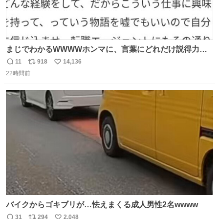
まじでわかるWWWWホンマに、言葉にどれだけ説得力を
持たせるかだし、自分でそれが本当だと信じないと相手も
11
918
14,136
返
リ
い
騙せられん 私なんか就活中に存在しない記憶作り出してた
22時間前
信
ポ
い
WWWW
数
ス
ね
ト
数
数
バイクからゴキブリが…怯えまくる成人男性2名wwww
31
294
2,048