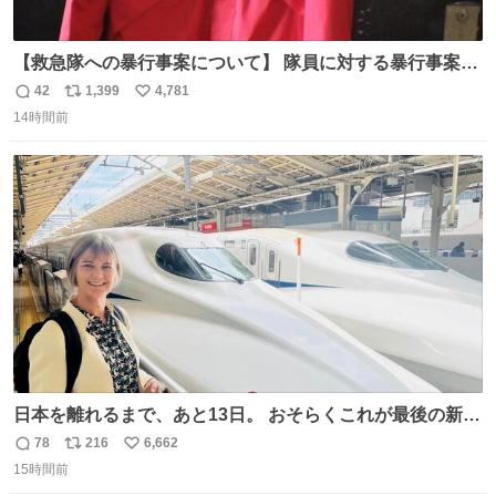
【救急隊への暴行事案について】 隊員に対する暴行事案
が、令和7年度の6件に対し、令和8年度は現在既に4件発生
42
1,399
4,781
返
リ
い
しています。 特に、この4日間で救急隊員に対する暴行事
14時間前
信
ポ
い
案が立て続けに2件発生しています。 このような行為に対
数
ス
ね
して隊員の安全を守るために、法的措置も辞さず毅然と対
ト
数
数
応していきます。
日本を離れるまで、あと13日。 おそらくこれが最後の新幹
線。駅弁には、お気に入りのうな重を。 残念ながら、富士
78
216
6,662
返
リ
い
山は今回も雲の中でした（やっぱり！）。 #私の好きな日
15時間前
信
ポ
い
本