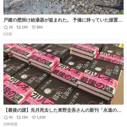
戸建の壁掛け給湯器が盗まれた。 予備に持っていた据置給
湯器があったのでガスやさんに設置してもらった。 工事費
16
194
884
返
リ
い
9万円。 痛い出費。 防犯カメラ設置した。 物騒な時代にな
1日前
信
ポ
い
ったな。 昔は給湯器盗むとか聞いたことなかったな。
数
ス
ね
ト
数
数
【最後の謎】先月死去した東野圭吾さんの新刊「永遠の記
憶」発売 代表作「ガリレオ」シリーズ最新作
43
194
1,039
返
リ
い
news.livedoor.com/article/detail… 68歳で亡くなった作家
10時間前
信
ポ
い