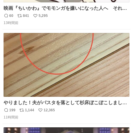
映画『ちいかわ』でモモンガを嫌いになった人へ それで
も愛される理由と可能性 kai-you.net/article/96186 『映画
60
841
5,295
返
リ
い
ちいかわ 人魚の島のひみつ』を3回観て、原作も追ってい
13時間前
信
ポ
い
る筆者が、モモンガの名誉回復を試みようとする記事で
数
ス
ね
す。ちいかわ初心者向けです🖊
ト
数
数
やりました！夫がパスタを落として杉床ぼこぼこしまし
た！よかったーーー！ファーストぼこぼこ自分じゃなく
199
1,144
12,365
返
リ
い
て！これで第二波いつでもいけます！！！✌️いやーほっと
11時間前
信
ポ
い
した！ 杉床を採用しようとしている方々へ忠告です。杉床
数
ス
ね
は乾燥パスタに負けます。豆腐くらいやわやわです。
ト
数