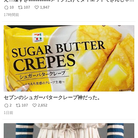
😭
10
107
1,947
返
リ
い
17時間前
信
ポ
い
数
ス
ね
ト
数
数
セブンのシュガーバタークレープ神だった。
2
107
2,652
返
リ
い
1日前
信
ポ
い
数
ス
ね
ト
数
数