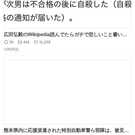
広田弘毅のWikipedia読んでたらガチで悲しいこと書いて
あって辛い
35
442
11,239
返
リ
い
19時間前
信
ポ
い
数
ス
ね
ト
数
数
熊本県内に応援派遣された特別自動車警ら部隊は、被災場