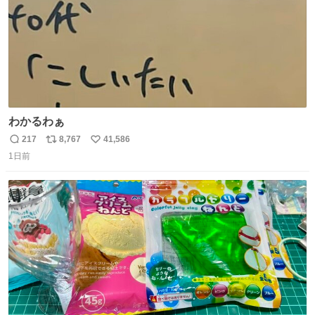
わかるわぁ
217
8,767
41,586
返
リ
い
1日前
信
ポ
い
数
ス
ね
ト
数
数