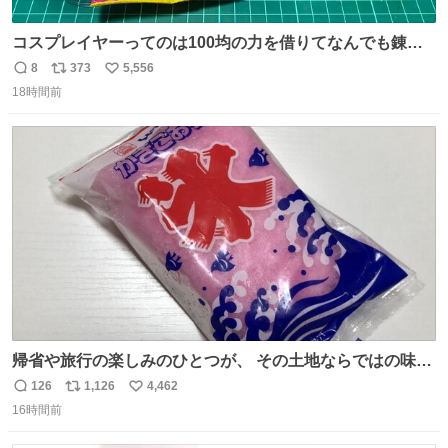
コスプレイヤーってのは100均の力を借りてなんでも錬成
できるんですよねビフォーアフター
8
373
5,556
返
リ
い
18時間前
信
ポ
い
数
ス
ね
ト
数
数
帰省や旅行の楽しみのひとつが、 その土地ならではの味。
この夏、みなさんのおすすめのご当地アイスはあります
126
1,126
4,462
返
リ
い
か？ 九州の夏といえば、これ！ 地元の定番でも、旅先で出
16時間前
信
ポ
い
会ったお気に入りでも、ぜひ教えてください🍨
数
ス
ね