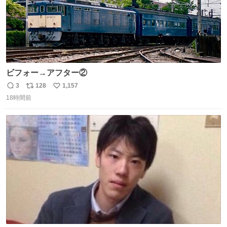
ビフォー→アフター②
3
128
1,157
返
リ
い
18時間前
信
ポ
い
数
ス
ね
ト
数
数