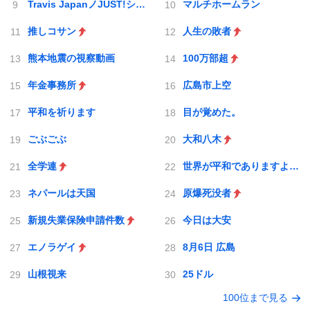
Travis JapanノJUST!シン日本遺産
マルチホームラン
推しコサン
人生の敗者
熊本地震の視察動画
100万部超
年金事務所
広島市上空
平和を祈ります
目が覚めた。
ごぶごぶ
大和八木
全学連
世界が平和でありますように
ネパールは天国
原爆死没者
新規失業保険申請件数
今日は大安
エノラゲイ
8月6日 広島
山根視来
25ドル
100位まで見る