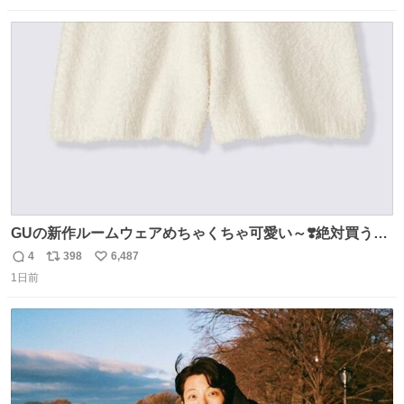
の東野圭吾さんの新刊が発売された。5日は発売されたば
数
ス
ね
かりの新刊も加わり、多くのファンが足を運んでいた。
ト
数
数
GUの新作ルームウェアめちゃくちゃ可愛い～❣️絶対買うぞ
🪿🤍 9月下旬発売🪄
4
398
6,487
返
リ
い
1日前
信
ポ
い
数
ス
ね
ト
数
数