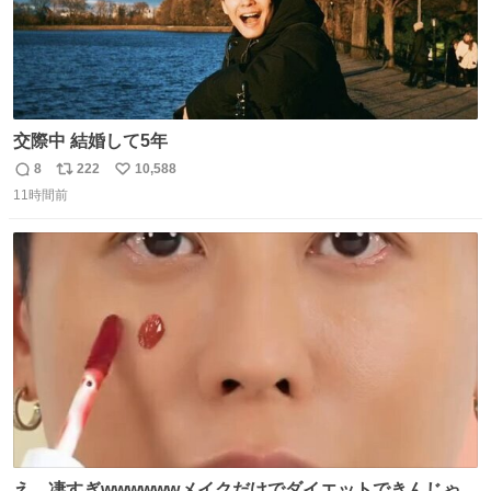
交際中 結婚して5年
8
222
10,588
返
リ
い
11時間前
信
ポ
い
数
ス
ね
ト
数
数
え…凄すぎwwwwwwメイクだけでダイエットできんじゃん