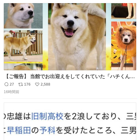
数
ス
ね
ト
数
数
【ご報告】 当館でお出迎えをしてくれていた「ハチくん」
が8月1日に 虹の橋を渡りました🌈 たくさんの幸せを運
27
176
2,588
返
リ
い
び、たくさんのおやつを食べて、たくさん愛されたハチく
16時間前
信
ポ
い
んありがとう ハチくん大好きだよ 秋田犬の里 スタッフ一
数
ス
ね
同より 愛を込めて #秋田犬の里 #akitainu #akita #ハチくん
ト
数
数
大好き