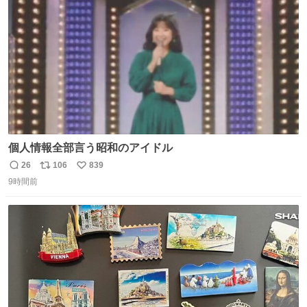
数
個人情報全部言う昭和のアイドル
26
106
839
返
リ
い
9時間前
信
ポ
い
数
ス
ね
ト
数
数