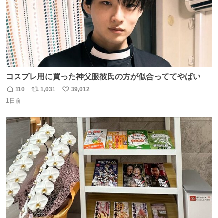
コスプレ用に買った神父服彼氏の方が似合っててやばい
110
1,031
39,012
返
リ
い
1日前
信
ポ
い
数
ス
ね
ト
数
数