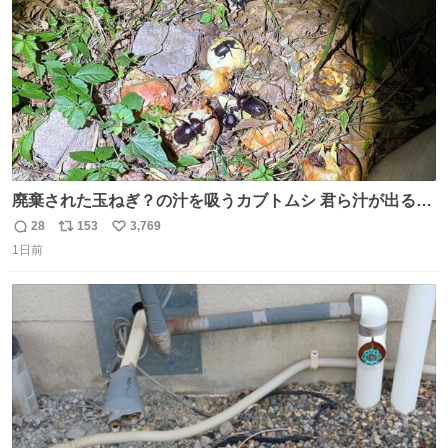
数
ゃってます…
廃棄された玉ねぎ？の汁を吸うカブトムシ 君ら汁が出る植
物ならなんでもいいのかよ… まあ害虫だよねこりゃ 他には
28
153
3,769
返
リ
い
カナブンや黒ゴキが来ていた
1日前
信
ポ
い
数
ス
ね
ト
数
数