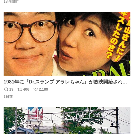
イレは「とにかく明るい安村の体勢」が1番楽
18時間前
信
ポ
い
数
ス
ね
ト
数
数
1981年に『Dr.スランプ アラレちゃん』が放映開始された
直後の鳥山明さんと、小山茉美さんです。
19
406
2,189
返
リ
い
1日前
信
ポ
い
数
ス
ね
ト
数
数