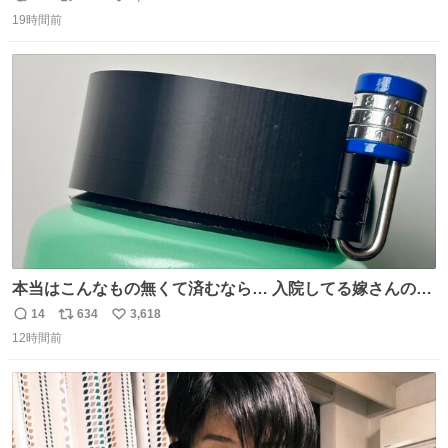
返
リ
い
19時間前
信
ポ
い
数
ス
ね
ト
数
数
本当はこんなもの無くて済むなら… 入院してる嫁さんの病
棟、共同の冷蔵庫の中身を勝手に触る輩がおるのだけど、
14
634
3,618
返
リ
い
ナルゲンボトルの中身が減っている事案が起きたらしい。
12時間前
信
ポ
い
水に何か入れられても嫌なので3Dプリンタで 『鍵を開け
数
ス
ね
ないと蓋が回せないやつ』を作ったぞ…
ト
数
数