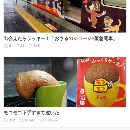
出会えたらラッキー！「おさるのジョージ×阪急電車」
0
81
545
返
リ
い
信
ポ
い
数
ス
ね
ト
数
数
モコモコ下手すぎて泣いた
312
10,043
130,622
返
リ
い
信
ポ
い