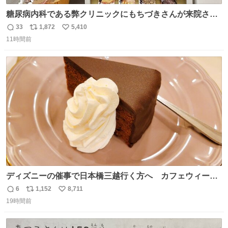
糖尿病内科である弊クリニックにもちづきさんが来院され
ました。
33
1,872
5,410
返
リ
い
11時間前
信
ポ
い
数
ス
ね
ト
数
数
ディズニーの催事で日本橋三越行く方へ カフェウィーン
のザッハトルテを食べてください
6
1,152
8,711
返
リ
い
19時間前
信
ポ
い
数
ス
ね
ト
数