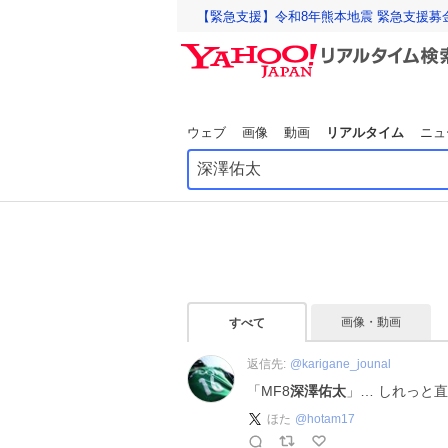
【緊急支援】令和8年熊本地震 緊急支援募
ウェブ
画像
動画
リアルタイム
ニュ
画像・動画
すべて
返信先:
@
karigane_jounal
「MF8
深澤佑太
」… しれっと直
ほた
@
hotam17