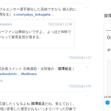
フルエンサー選手輩出した高校ですから 個人的に
澤壯太）
x.com/yakyu_kokogahe…
深
kogahen
7月21日(火) 11:36
ンは興味ないですよ。 よっぽどW杯で
0
からって被害妄想が過ぎる。
ポ
7月23日(木) 1:17
試合後コメント 石橋瀬凪・太田修介・
深澤佑太
｜
anbook/n/n…
#
bellmare
ok
7月22日(水) 2:01
13:30
応援したくなるよね
深澤佑太
だね、覚えておく、
地域に密着した運営がおもいっきりハマった印象で