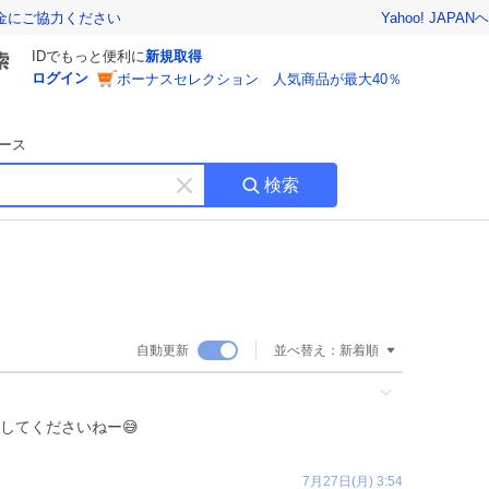
Yahoo! JAPAN
ヘ
金にご協力ください
IDでもっと便利に
新規取得
ログイン
ボーナスセレクション 人気商品が最大40％
ース
検索
キ
ー
ワ
ー
ド
を
消
自動更新
並べ替え：
新着順
す
してくださいねー😅
7月27日(月) 3:54