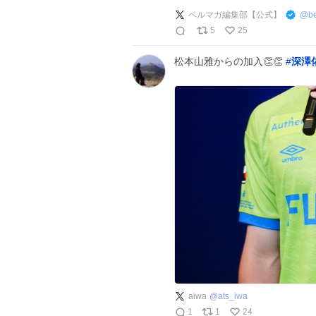
ベルマガ編集部【公式】
@
b
5
25
松本山雅からの加入👏👏
#
深澤
aiwa
@
ats_iwa
1
1
24