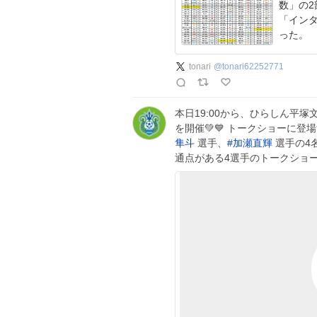
数」の2
「イン
った。
tonari
@
tonari62252771
本日19:00から、ひらしん平塚
を開催💚💙 トークショーに登
隼斗
選手、
#
加瀬直輝
選手の4
通点がある4選手のトークショー