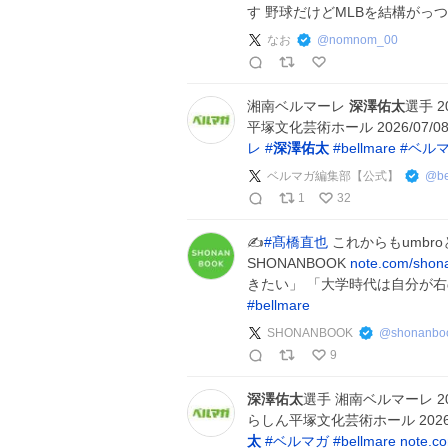
す 野球だけどMLBを結構がっつ
なお
@
nomnom_00
湘南ベルマーレ
深澤佑太
選手 
平塚文化芸術ホール 2026/07
レ
#
深澤佑太
#
bellmare
#
ベル
ベルマガ編集部【公式】
@
b
1
32
✍
#
髙橋直也
これからもumbr
SHONANBOOK
note.com/shon
きたい」 「大学時代は自分が
#
bellmare
SHONANBOOK
@
shonanbo
9
深澤佑太
選手 湘南ベルマーレ 2
らしん平塚文化芸術ホール 2026
太
#
ベルマガ
#
bellmare
note.c