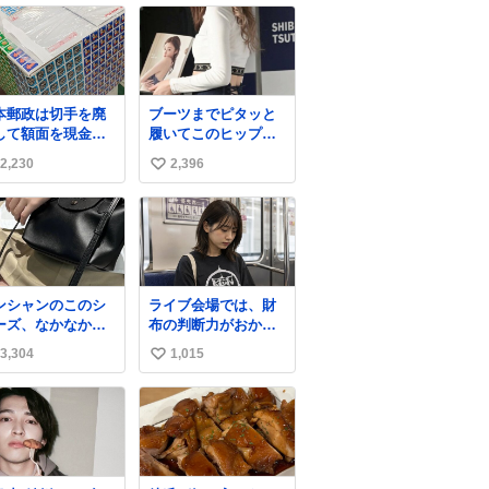
本郵政は切手を廃
ブーツまでピタッと
して額面を現金で
履いてこのヒップラ
戻せ2026 #日本
イン…強すぎる。
2,230
2,396
い
政
apanPostHD_PR
い
ね
数
ンシャンのこのシ
ライブ会場では、財
ーズ、なかなか安
布の判断力がおかし
ならないのにセー
くなる。
3,304
1,015
い
価格になってる🖤
レザーなのが反則
い
にかわいい。持っ
ね
るだけでコーデが
数
上げされる。