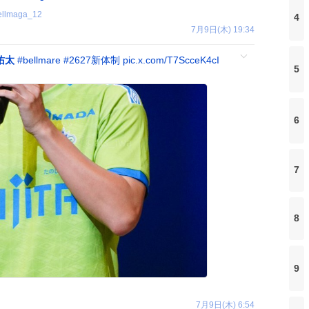
ellmaga_12
4
7月9日(木) 19:34
佑太
#
bellmare
#
2627新体制
pic.x.com/T7ScceK4cI
5
6
7
8
9
7月9日(木) 6:54