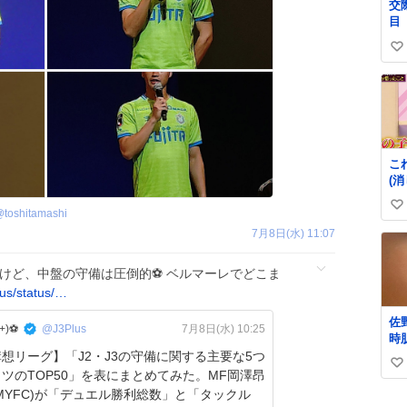
交際中 
目
い
い
ね
数
こ
(
の
い
ら)
@
toshitamashi
い
7月8日(水) 11:07
ね
数
るけど、中盤の守備は圧倒的⚽ ベルマーレでどこま
us/status/…
佐
)⚽️
@J3Plus
7月8日(水) 10:25
時
っ
想リーグ】「J2・J3の守備に関する主要な5つ
い
り
ツのTOP50」を表にまとめてみた。MF岡澤昂
肌
い
MYFC)が「デュエル勝利総数」と「タックル