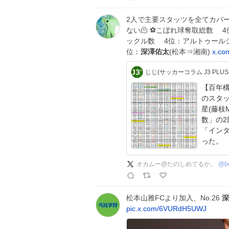
2人で主要スタッツを全てカバー(
ない🫠 ⚽️こぼれ球奪取総数 4
ックル数 4位：アルトゥールシル
位：
深澤佑太
(松本⇒湘南)
x.co
じじ(サッカーコラム J3 PLUS+
【百年構
のスタッ
星(藤枝
数」の2
「イン
った。
オカムー@たのしめてるか。
@
b
松本山雅FCより加入、No.26
深
pic.x.com/6VURdH5UWJ