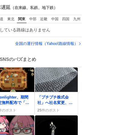
ね
数
車遅延
（在来線、私鉄、地下鉄）
道
東北
関東
中部
近畿
中国
四国
九州
している路線はありません
全国の運行情報（Yahoo!路線情報）
SNSのバズまとめ
0
onlighter、期間
「プチプチ株式会
定無料配布で「無
社」へ社名変更、ユ
ですって！？」と
ーザーから「かわい
件のポスト
25
件のポスト
ーザー歓喜
い」や「最高」の声
が続出