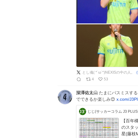
とし魂( *˙ω˙*)NEXISの中の人。
4
53
深澤佑太
🤗 たまにパスミスす
でできるか楽しみ😊
x.com/J3Pl
じじ(サッカーコラム J3 PLUS+
【百年構
のスタッ
星(藤枝