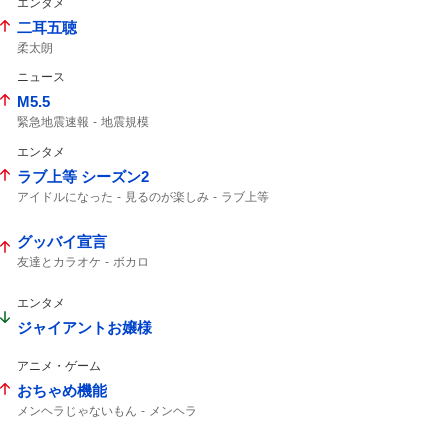
エンタメ
二耳五聴
柔太朗
ニュース
M5.5
緊急地震速報
地震規模
エンタメ
ラブ上等 シーズン2
アイドルになった
見るのが楽しみ
ラブ上等
グッバイ宣言
友達とカラオケ
ボカロ
エンタメ
ジャイアントお嬢様
アニメ・ゲーム
おちゃめ機能
メンヘラじゃないもん
メンヘラ