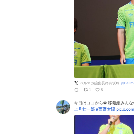
ベルマガ編集長@有坂玲
@
Bell
1
8
今日はココから⚽ 移籍組みんな
上月壮一郎
#
西野太陽
pic.x.c