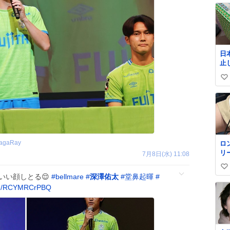
日
止
払い
い
郵
@J
い
ね
数
magaRay
ロ
リ
7月8日(水) 11:08
く
い
ル
いい顔しとる😌
#
bellmare
#
深澤佑太
#
堂鼻起暉
#
✨
い
om/RCYMRCrPBQ
級
ね
て
数
格