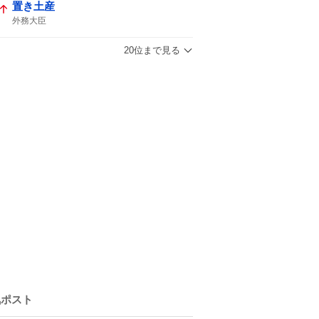
置き土産
外務大臣
20位まで見る
気ポスト