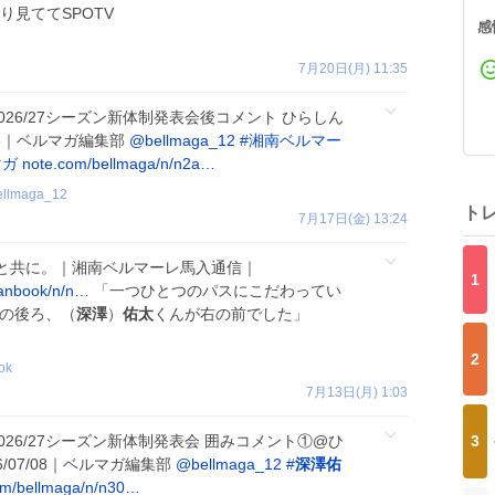
り見ててSPOTV
感
7月20日(月) 11:35
2026/27シーズン新体制発表会後コメント ひらしん
/08｜ベルマガ編集部
@bellmaga_12
#
湘南ベルマー
マガ
note.com/bellmaga/n/n2a…
ellmaga_12
ト
7月17日(金) 13:24
oと共に。｜湘南ベルマーレ馬入通信｜
1
anbook/n/n…
「一つひとつのパスにこだわってい
右の後ろ、（
深澤
）
佑太
くんが右の前でした」
2
ok
7月13日(月) 1:03
026/27シーズン新体制発表会 囲みコメント①@ひ
3
/07/08｜ベルマガ編集部
@bellmaga_12
#
深澤佑
om/bellmaga/n/n30…