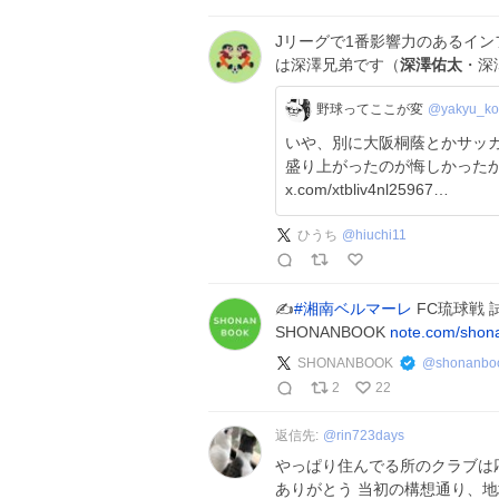
Jリーグで1番影響力のあるイン
は深澤兄弟です（
深澤佑太
・深
野球ってここが変
@yakyu_ko
いや、別に大阪桐蔭とかサッカーファ
盛り上がったのが悔しかった
x.com/xtbliv4nl25967…
ひうち
@
hiuchi11
✍
#
湘南ベルマーレ
FC琉球戦 
SHONANBOOK
note.com/shon
SHONANBOOK
@
shonanbo
2
22
返信先:
@
rin723days
やっぱり住んでる所のクラブは
ありがとう 当初の構想通り、