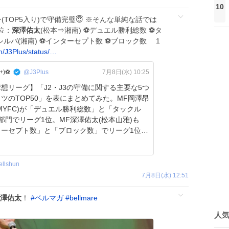
10
TOP5入り)で守備完璧😇 ※そんな単純な話では
位：
深澤佑太
(松本⇒湘南) ⚽️デュエル勝利総数 ⚽️タ
バ(湘南) ⚽️インターセプト数 ⚽️ブロック数 1
m/J3Plus/status/…
)⚽️
@J3Plus
7月8日(水) 10:25
想リーグ】「J2・J3の守備に関する主要な5つ
ツのTOP50」を表にまとめてみた。MF岡澤昂
MYFC)が「デュエル勝利総数」と「タックル
部門でリーグ1位。MF深澤佑太(松本山雅)も
ターセプト数」と「ブロック数」でリーグ1位だ
ellshun
7月8日(水) 12:51
澤佑太
！
#
ベルマガ
#
bellmare
人