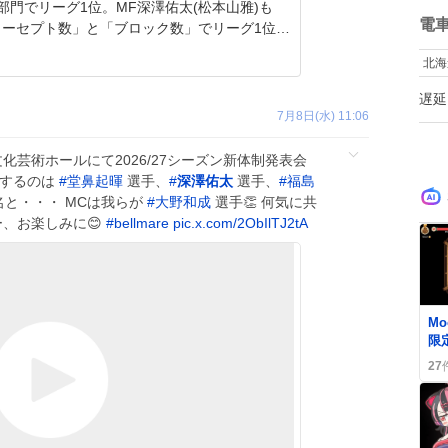
ね
部門でリーグ1位。MF深澤佑太(松本山雅)も
数
電
ターセプト数」と「ブロック数」でリーグ1位だ
北海
遅延
7月8日(水) 11:06
文化芸術ホールにて2026/27シーズン新体制発表会
場するのは
#
堂鼻起暉
選手、
#
深澤佑太
選手、
#
福島
名と・・・ MCは我らが
#
大野和成
選手👏 何気に共
、お楽しみに😊
#
bellmare
pic.x.com/2ObIlTJ2tA
0
Mo
限
料
27
ユ