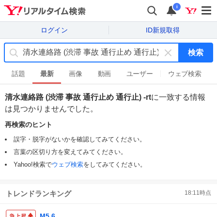
i
ログイン
ID新規取得
検索
キ
ー
話題
最新
画像
動画
ユーザー
ウェブ検索
ワ
ー
清水連絡路 (渋滞 事故 通行止め 通行止) -rt
に一致する情報
ド
は見つかりませんでした。
を
消
再検索のヒント
す
誤字・脱字がないかを確認してみてください。
言葉の区切り方を変えてみてください。
Yahoo!検索で
ウェブ検索
をしてみてください。
トレンドランキング
18:11
時点
M5.6