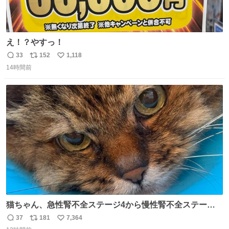
え！？やすっ！
33
152
1,118
返
リ
い
14時間前
信
ポ
い
数
ス
ね
ト
数
数
猫ちゃん、急性腎不全ステージ4から慢性腎不全ステージ2
になりました😭点滴も週一で大丈夫になった… このままだ
37
181
7,364
返
リ
い