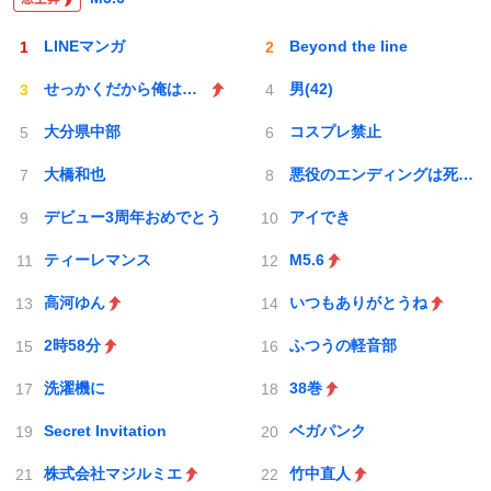
LINEマンガ
Beyond the line
せっかくだから俺はこの
男(42)
大分県中部
コスプレ禁止
大橋和也
悪役のエンディングは死のみ
デビュー3周年おめでとう
アイでき
ティーレマンス
M5.6
高河ゆん
いつもありがとうね
2時58分
ふつうの軽音部
洗濯機に
38巻
Secret Invitation
ベガパンク
株式会社マジルミエ
竹中直人