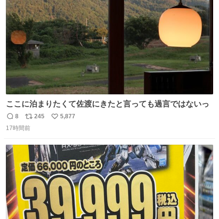
数
ここに泊まりたくて佐渡にきたと言っても過言ではないっ
8
245
5,877
返
リ
い
17時間前
信
ポ
い
数
ス
ね
ト
数
数