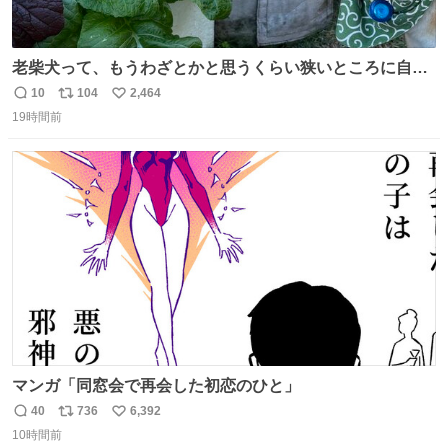
老柴犬って、もうわざとかと思うくらい狭いところに自ら
はまりにいくじゃないですか？ 今朝ガーデニングしてる飼
10
104
2,464
返
リ
い
い主の間にはまってきて、最高に可愛かった♥️
19時間前
信
ポ
い
数
ス
ね
ト
数
数
マンガ「同窓会で再会した初恋のひと」
40
736
6,392
返
リ
い
10時間前
信
ポ
い