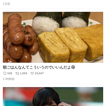
返
リ
い
1日前
信
ポ
い
数
ス
ね
ト
数
数
朝ごはんなんてこういうのでいいんだよ🤤
526
1,504
24,047
返
リ
い
17時間前
信
ポ
い
数
ス
ね
ト
数
数