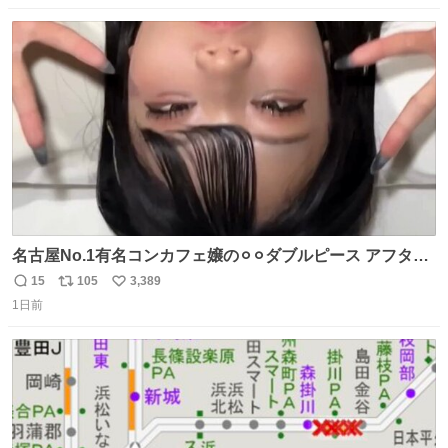
数
ス
ね
ト
数
数
名古屋No.1有名コンカフェ嬢の⚪︎⚪︎ダブルピース アフター
で毎回これしてくれたらそりゃ通うわw
15
105
3,389
返
リ
い
1日前
信
ポ
い
数
ス
ね
ト
数
数