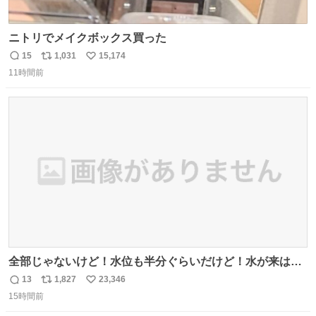
ニトリでメイクボックス買った
15
1,031
15,174
返
リ
い
11時間前
信
ポ
い
数
ス
ね
ト
数
数
全部じゃないけど！水位も半分ぐらいだけど！水が来はじ
めたよ！！！ 作業してくれた方々ありがとーーー
13
1,827
23,346
返
リ
い
ー！！！！！！！！！！！！！！！！！！！！！！！！！
15時間前
信
ポ
い
！
数
ス
ね