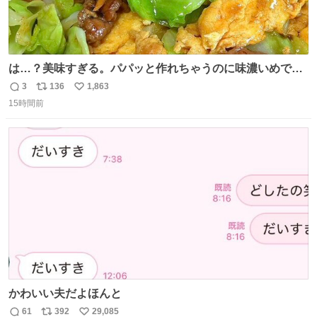
は…？美味すぎる。パパッと作れちゃうのに味濃いめで満
足感エグいの天才だろ🥹
3
136
1,863
返
リ
い
15時間前
信
ポ
い
数
ス
ね
ト
数
数
かわいい夫だよほんと
61
392
29,085