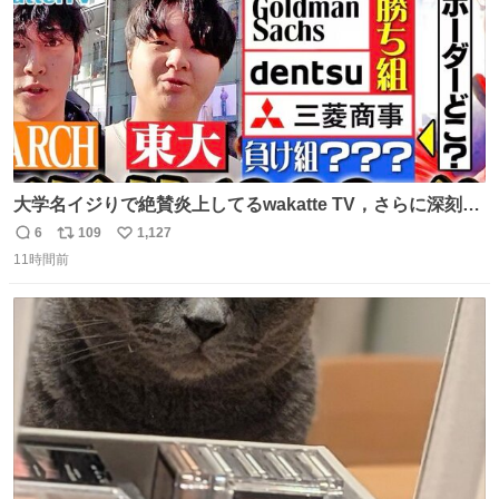
大学名イジりで絶賛炎上してるwakatte TV，さらに深刻な
問題はこっちでは？ ・都内の特定企業に入るのを極度に推
6
109
1,127
返
リ
い
奨し，それ以外の地域で堅実に生きるのを周縁化する ・恋
11時間前
信
ポ
い
愛にかまけ，「陽キャラ」として振る舞うのを極端に中心
数
ス
ね
化する ・院生が研究環境を求め他大学に移るのを批判する
ト
数
数
過去例↓