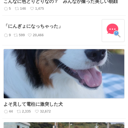
こんなに色とりどりなの？ みんなが撮った美しい朝顔
5
146
1,475
返
リ
い
信
ポ
い
数
ス
ね
「にんぎょになっちゃった」
ト
数
数
9
599
20,466
返
リ
い
信
ポ
い
数
ス
ね
ト
数
数
よそ見して電柱に激突した犬
44
2,335
32,672
返
リ
い
信
ポ
い
数
ス
ね