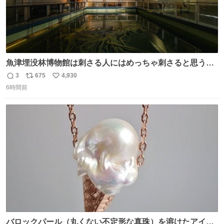
魚津埋没林博物館は刺さる人にはめっちゃ刺さると思う施
設 無人になった時の雰囲気が凄まじかった
3
675
4,930
返
リ
い
6時間前
信
ポ
い
数
ス
ね
ト
数
数
バロックパール（丸くない不定形な真珠）を溶けたアイス