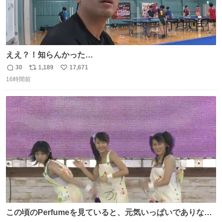
ええ？！知らんかった…
30
1,189
17,671
返
リ
い
16時間前
信
ポ
い
数
ス
ね
ト
数
数
この頃のPerfumeを見ていると、元気いっぱいでありなが