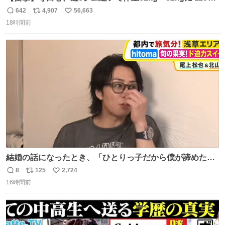
のベンチプレス持ち上げる姿披露
642
4,907
56,663
返
リ
い
news.livedoor.com/article/detail… 元々自重のみだった
18時間前
信
ポ
い
が、更に筋肉を大きくするためジム通いを開始。筋肉増量
数
ス
ね
のためおにぎり10個、ゼリー飲料3～4本、パスタと毎日4
ト
数
数
千kcalオーバーの食事を摂取し、増量したという。
結婚の話になったとき、「ひとりっ子だから僕が諦めた瞬
間に一族が潰える」「死ぬとき1人とか嫌」だから結婚願
8
125
2,724
返
リ
い
望は"ある"って答えたものの、結局「（結婚は）向いてね
16時間前
信
ポ
い
ぇのかもしれない」で締める北山くん、きっといろいろ考
数
ス
ね
えて言葉を選んで、まるく収めてくれたんだなと思った
ト
数
数