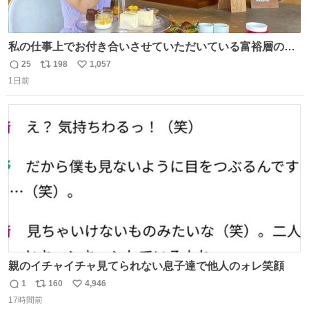
私の仕事上でお付き合いさせていただいている富裕層の社
長さん達は、こんな事しない。 こんな自慢は一切しない
25
198
1,057
返
リ
い
し、なんなら表に出てこない。 自分に自信がない半端モン
1日前
信
ポ
い
はブランドで自分を飾りキラキラ自慢をする。 #折田楓
数
ス
ね
#merchu
ト
数
数
親のイチャイチャ見てられない息子達で他人のォレ笑顔
1
160
4,946
返
リ
い
17時間前
信
ポ
い