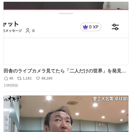
ト
数
数
田舎のライブカメラ見てたら「二人だけの世界」を発見し
た
40
1,181
48,160
返
リ
い
10時間前
信
ポ
い
数
ス
ね
ト
数
数