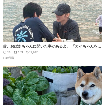
昔、おばあちゃんに聞いた事があるよ。 「カイちゃんをい
じめると、アイツが海から上がって来るぞ。」って。
10
109
1,467
返
リ
い
11時間前
信
ポ
い
数
ス
ね
ト
数
数