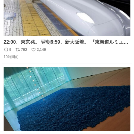
22:00、東京発。 翌朝6:59、新大阪着。 『東海道ルミエー
ルエクスプレス』が今夜、初運行！ 岐阜羽島駅で夜を越す
9
792
2,149
返
リ
い
東海道新幹線。寝台列車じゃないのに、朝まで新幹線とい
10時間前
信
ポ
い
う、なんだか特別体験😉 #TRAINTRIP #東海道ルミエール
数
ス
ね
エクスプレス
ト
数
数