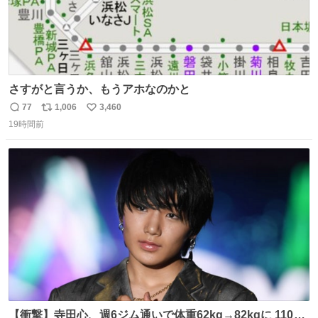
さすがと言うか、もうアホなのかと
77
1,006
3,460
返
リ
い
19時間前
信
ポ
い
数
ス
ね
ト
数
数
【衝撃】寺田心、週6ジム通いで体重62kg→82kgに 110kg