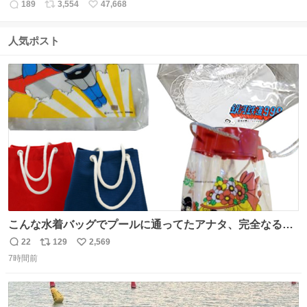
189
3,554
47,668
返
リ
い
信
ポ
い
数
ス
ね
人気ポスト
ト
数
数
こんな水着バッグでプールに通ってたアナタ、完全なる同
世代（笑） #70年代 #80年代 #昭和レトロ
22
129
2,569
返
リ
い
7時間前
信
ポ
い
数
ス
ね
ト
数
数