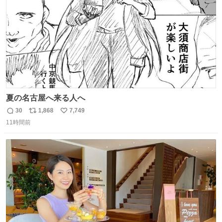
夏の名古屋へ来る人へ
30
1,868
7,749
返
リ
い
11時間前
信
ポ
い
数
ス
ね
ト
数
数