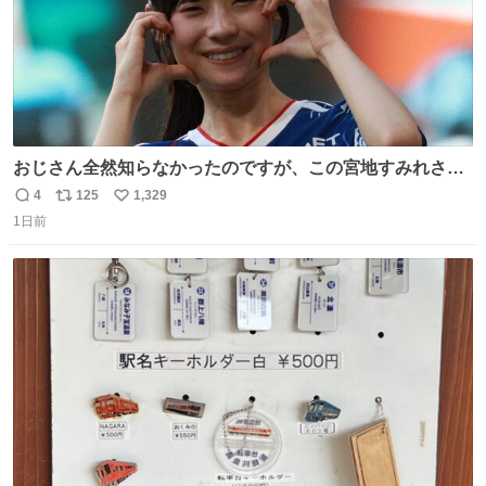
おじさん全然知らなかったのですが、この宮地すみれさん
（日向坂46）はマリサポだったのですね。 カメラ目線でに
4
125
1,329
返
リ
い
っこりしていただいたので撮影したものの、全然誰だか知
1日前
信
ポ
い
りませんでした。 マリサポらしいのでこれからは名前覚え
数
ス
ね
ます！！
ト
数
数