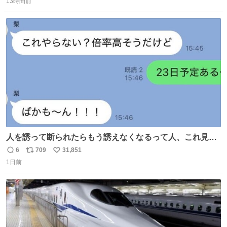
と2、3日持たないって言われたのが嘘みたい…本当に嬉し
13時間前
信
ポ
い
い😭😭😭頑張ってくれてありがとう😭😭😭 嬉しくて帰り
数
ス
ね
道泣きながら歩いてたら向こうから来た人にすごい顔され
ト
数
数
た🫠
人を誘って断られたらもう誘えなくなるって人、これ見て
元気出してほしい
6
709
31,851
返
リ
い
1日前
信
ポ
い
数
ス
ね
ト
数
数