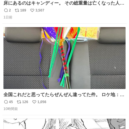
床にあるのはキャンディー。 その総重量は亡くなった人と
同等の重さだそうです。 鑑賞者は一つ持ち帰れますが、亡
2
189
3,507
返
リ
い
くなった人の一部を持ち帰っているような感覚になりまし
1日前
信
ポ
い
た。 勇気を出して口に入れたら、ハッカ味😳✨ #ポーラ美
数
ス
ね
術館
ト
数
数
全国これだと思ってたらぜんぜん違ってた件。 ロケ地：広
島
45
126
1,056
返
リ
い
10時間前
信
ポ
い
数
ス
ね
ト
数
数