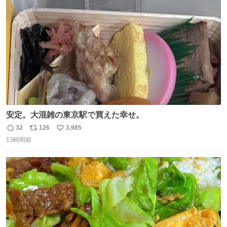
ト
数
数
安定。大混雑の東京駅で買えた幸せ。
32
126
3,985
返
リ
い
13時間前
信
ポ
い
数
ス
ね
ト
数
数