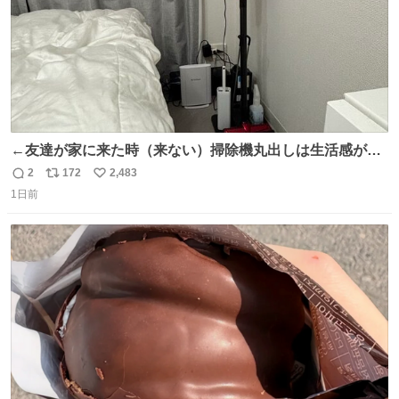
←友達が家に来た時（来ない）掃除機丸出しは生活感が出
てかっこ悪いなぁ →せや
2
172
2,483
返
リ
い
1日前
信
ポ
い
数
ス
ね
ト
数
数