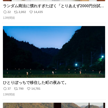
ランダム商法に慣れすぎたぼく「とりあえず2000円分試し
てみるか…」 駅員さん「どれが欲しいの？」 ぼく「えっ
22
2,002
14,435
返
リ
い
良いんですか？」 駅員さん「何が…？？」 やっぱランダム
12時間前
信
ポ
い
って悪い文化だ
数
ス
ね
わ！！！！！！！！！！！！！！！！！！！！
ト
数
数
ひとりぼっちで移住した町の夜みて。
37
790
14,781
返
リ
い
13時間前
信
ポ
い
数
ス
ね
ト
数