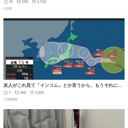
ら決して感情に任せすぎることなく、しっかりと制御され
10
159
1,724
返
リ
い
たダンスであることに新鮮に驚く。3人のあげた足の向き
1日前
信
ポ
い
や角度とか本当に細かな部分まできっちりと揃っていてそ
数
ス
ね
こから積み重ねてきた努力や練習量が見て取れる…
ト
数
数
友人がこれ見て「インコム」とか言うから、もうそれにし
か見えなくなっちゃった。
7
369
1,454
返
リ
い
17時間前
信
ポ
い
数
ス
ね
ト
数
数