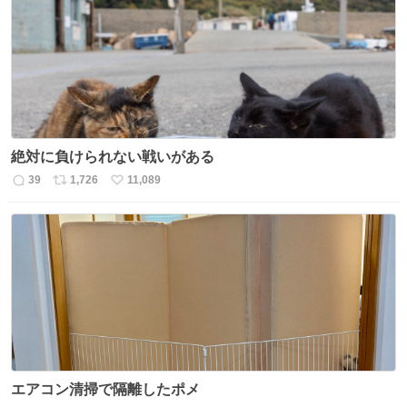
ト
数
数
絶対に負けられない戦いがある
39
1,726
11,089
返
リ
い
信
ポ
い
数
ス
ね
ト
数
数
エアコン清掃で隔離したポメ