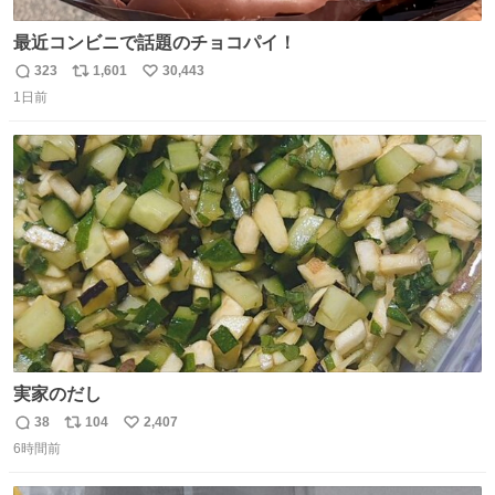
最近コンビニで話題のチョコパイ！
323
1,601
30,443
返
リ
い
1日前
信
ポ
い
数
ス
ね
ト
数
数
実家のだし
38
104
2,407
返
リ
い
6時間前
信
ポ
い
数
ス
ね