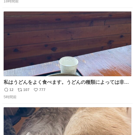
18時間前
信
ポ
い
数
ス
ね
ト
数
数
私はうどんをよく食べます。うどんの種類によっては非常
食にもなります。生うどんは消費期限が短く、冷凍うどん
12
107
777
返
リ
い
は長持ちする代わりに停電に弱いので、乾麺タイプのうど
5時間前
信
ポ
い
んなら水分が少なく長期保存するのにおすすめです。アル
数
ス
ね
ファ化米や缶詰など、色々な非常食がありますが、うどん
ト
数
数
もいかがでしょうか？