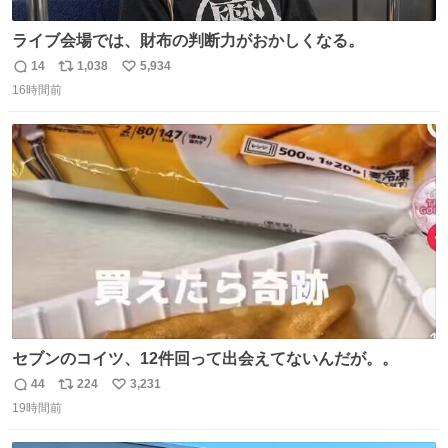
ライブ会場では、財布の判断力がおかしくなる。
14
1,038
5,934
返
リ
い
16時間前
信
ポ
い
数
ス
ね
ト
数
数
セブンのコイツ、12件回って出会えてないんだが。。
44
224
3,231
返
リ
い
19時間前
信
ポ
い
数
ス
ね