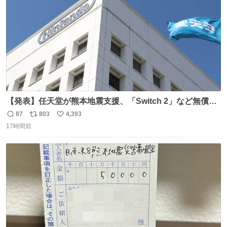
数
【発表】任天堂が熊本地震支援、「Switch 2」など無償修
理へ 保証切れでも対象 news.livedoor.com/article/detail…
87
803
4,393
返
リ
い
任天堂が令和8年熊本地震の被災者支援として、災害救助
17時間前
信
ポ
い
法適用地域からの同社製品の修理について、27年2月1日ま
数
ス
ね
で無償で対応すると発表した。「Switch 2」や「Switch」
ト
数
数
「Joy-Con」などが対象。