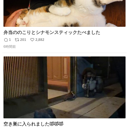
弁当ののこりとシナモンスティックたべました
1
201
2,882
返
リ
い
6時間前
信
ポ
い
数
ス
ね
ト
数
数
空き巣に入られました🤣🤣🤣