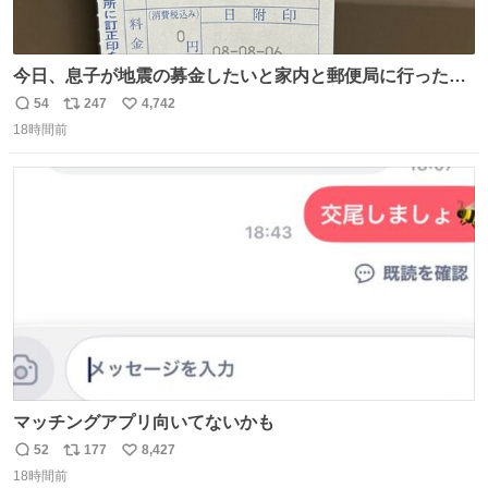
今日、息子が地震の募金したいと家内と郵便局に行ったみ
たいです。おもちゃとか買う選択肢もあったと思うけど、
54
247
4,742
返
リ
い
自分で貯めてた2万円を役に立てて欲しい、みんなも元気
18時間前
信
ポ
い
になって欲しいと。家内も一緒に募金したので、自分も何
数
ス
ね
かできたらなぁと思いました。
ト
数
数
マッチングアプリ向いてないかも
52
177
8,427
返
リ
い
18時間前
信
ポ
い