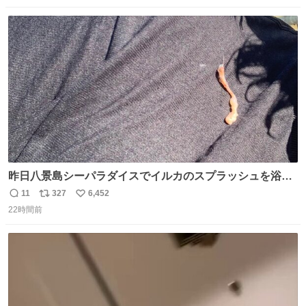
数
ス
ね
ト
数
数
昨日八景島シーパラダイスでイルカのスプラッシュを浴び
たらゲソのおまけがついてきました。誰の食べカスかわか
11
327
6,452
返
リ
い
らないけど、とても愛おしいです。こんなおまけまで付け
22時間前
信
ポ
い
てもらって感謝しかありません。 #ふれあいラグーン #横
数
ス
ね
浜八景島シーパラダイス
ト
数
数