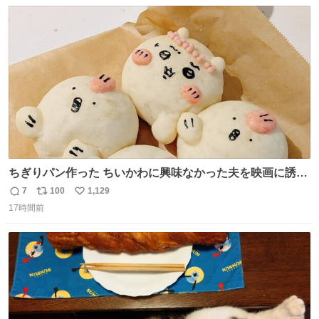
数
ス
ね
の配線をハンダで修理している横で、
ト
数
数
ちぎりパン作った ちいかわに興味なかった夫を映画に誘い
出すことに成功したからさァ、永遠のいのち食べさせてか
7
100
1,129
返
リ
い
ら観に行くねッ🎫
17時間前
信
ポ
い
数
ス
ね
ト
数
数