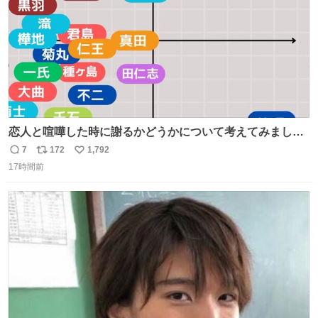
恋人と喧嘩した時に謝るかどうかについて考えてみました
💭 ▶︎自分から謝る or 悪くないなら謝らない ▶︎ねちねちす
7
172
1,792
返
リ
い
る or さっぱりしている 個人的見解です！色々と許してく
17時間前
信
ポ
い
ださい！
数
ス
ね
ト
数
数