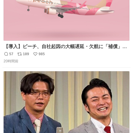
【導入】ピーチ、自社起因の大幅遅延・欠航に「補償」開
始へ news.livedoor.com/article/detail… 同社に起因する理
57
189
985
返
リ
い
由によって大幅遅延や欠航が発生した場合、乗客が負担し
20時間前
信
ポ
い
た宿泊費や交通費を、領収書の事後申請に基づき、国内線
数
ス
ね
は1人あたり上限1万円、国際線は上限2万円まで支払う。
ト
数
数