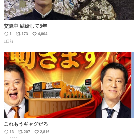
交際中 結婚して5年
1
173
4,804
返
リ
い
1日前
信
ポ
い
数
ス
ね
ト
数
数
これもうギャグだろ
13
207
2,816
返
リ
い