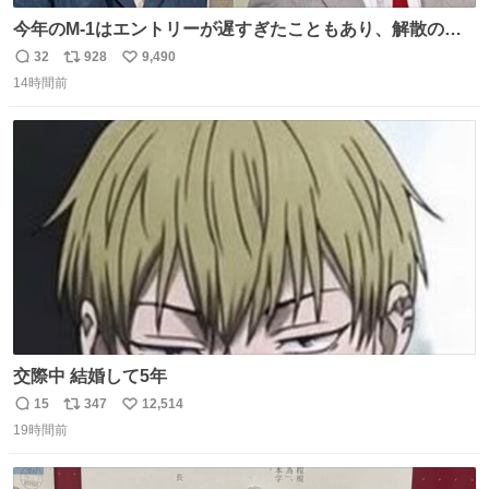
今年のM-1はエントリーが遅すぎたこともあり、解散の可
能性を作り出してからのスタート！！ 遅くなって申し訳な
32
928
9,490
返
リ
い
い🙏 エントリーナンバーは「GO!無策!」でかなり覚えやす
14時間前
信
ポ
い
い！応援をお願いすることになりそう！！
数
ス
ね
ト
数
数
交際中 結婚して5年
15
347
12,514
返
リ
い
19時間前
信
ポ
い
数
ス
ね
ト
数