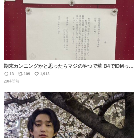
数
期末カンニングかと思ったらマジのやつで草 B4でIDMって
ことはおそらく就職だし、内定取り消し？ それと夏休み期
13
109
1,913
返
リ
い
間の停学って無意味じゃね？
20時間前
信
ポ
い
数
ス
ね
ト
数
数