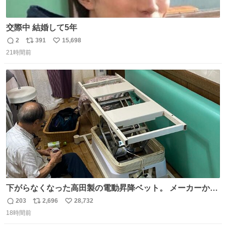
交際中 結婚して5年
2
391
15,698
返
リ
い
21時間前
信
ポ
い
数
ス
ね
ト
数
数
下がらなくなった高田製の電動昇降ベット。 メーカーから
は、完全に見放されたんですが、 見事に85歳の父が治しま
203
2,696
28,732
返
リ
い
した。 うちの父は、トヨタカローラのボディをオート生産
18時間前
信
ポ
い
する、工業ロボットの製作者なんですが、 父が電動ベット