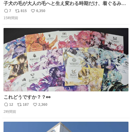
子犬の毛が大人の毛へと生え変わる時期だけ、着ぐるみを
着てるように見える良さがあります
7
815
6,350
返
リ
い
15時間前
信
ポ
い
数
ス
ね
ト
数
数
これどうですか？？👀
12
187
2,360
返
リ
い
2時間前
信
ポ
い
数
ス
ね
ト
数