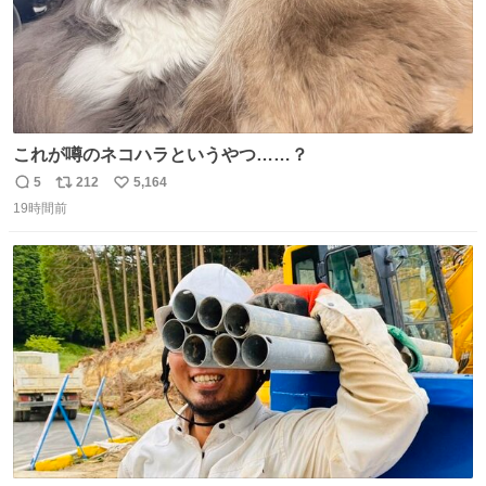
これが噂のネコハラというやつ……？
5
212
5,164
返
リ
い
19時間前
信
ポ
い
数
ス
ね
ト
数
数