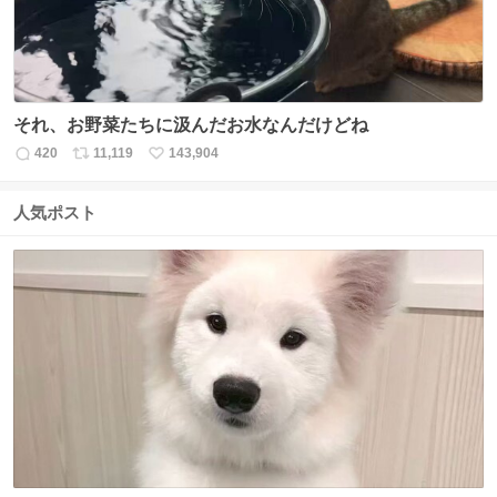
それ、お野菜たちに汲んだお水なんだけどね
420
11,119
143,904
返
リ
い
信
ポ
い
数
ス
ね
人気ポスト
ト
数
数