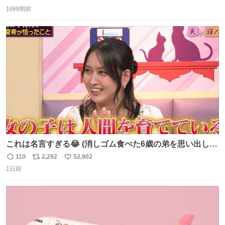
返
リ
い
16時間前
信
ポ
い
数
ス
ね
ト
数
数
これは名言すぎる😂 (消しゴム食べた6歳の弟を思い出しな
がら)
110
2,292
52,902
返
リ
い
1日前
信
ポ
い
数
ス
ね
ト
数
数