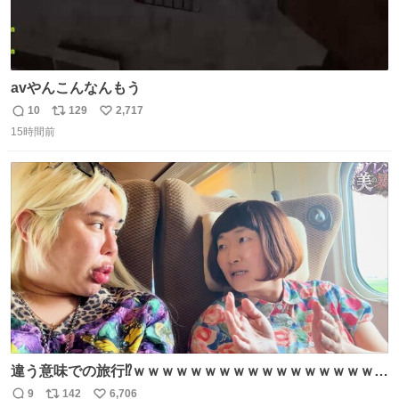
avやんこんなんもう
10
129
2,717
返
リ
い
15時間前
信
ポ
い
数
ス
ね
ト
数
数
違う意味での旅行⁉️ｗｗｗｗｗｗｗｗｗｗｗｗｗｗｗｗｗｗ
ｗ
9
142
6,706