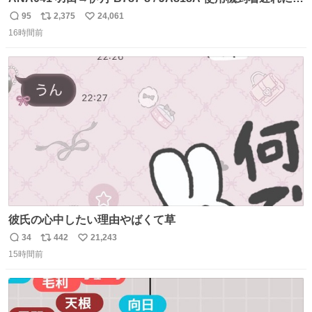
き 「安全に支障ない範囲で1分1秒でも遅延回復に努めてお
95
2,375
24,061
返
リ
い
ります」と機長の気合い十分！ が、フライトは順調に進み
16時間前
信
ポ
い
すぎ… 「飛ばしすぎたせいか現在奈良県上空での待機を命
数
ス
ね
じられております」 でコンソメスープ吹き出しそうになり
ト
数
数
ましたw
彼氏の心中したい理由やばくて草
34
442
21,243
返
リ
い
15時間前
信
ポ
い
数
ス
ね
ト
数
数