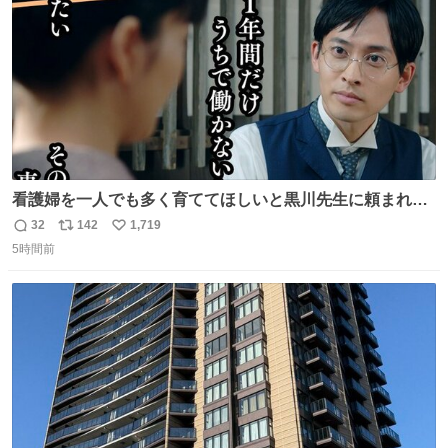
数
看護婦を一人でも多く育ててほしいと黒川先生に頼まれ、
１年間だけ黒川病院で働くことにしたりん。 直美はその１
32
142
1,719
返
リ
い
年間で恵風看護婦会を立て直すと話しました。 👇このシー
5時間前
信
ポ
い
ンをぜひ本編で web.nhk/tv/an/kazekaor… #朝ドラ #風薫
数
ス
ね
る 見上愛 上坂樹里 平埜生成
ト
数
数