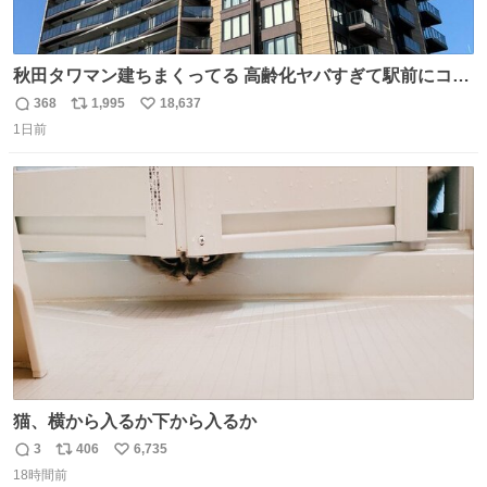
秋田タワマン建ちまくってる 高齢化ヤバすぎて駅前にコン
パクトシティつくって高齢者を住ませる考えらしい 病院も
368
1,995
18,637
返
リ
い
全部駅前にある
1日前
信
ポ
い
数
ス
ね
ト
数
数
猫、横から入るか下から入るか
3
406
6,735
返
リ
い
18時間前
信
ポ
い