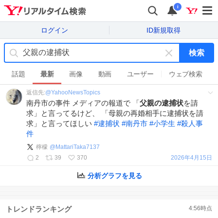
i
ログイン
ID新規取得
検索
キ
ー
話題
最新
画像
動画
ユーザー
ウェブ検索
ワ
返信先:
@
YahooNewsTopics
ー
南丹市の事件 メディアの報道で 「
父親の逮捕状
を請
ド
求」と言ってるけど、 「母親の再婚相手に逮捕状を請
を
求」と言ってほしい
#
逮捕状
#
南丹市
#
小学生
#
殺人事
消
件
す
檸檬
@
MattariTaka7137
2
39
370
2026年4月15日
分析グラフを見る
トレンドランキング
4:56
時点