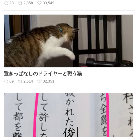
28
2,358
33,549
返
リ
い
信
ポ
い
数
ス
ね
ト
数
数
置きっぱなしのドライヤーと戦う猫
69
2,514
32,351
返
リ
い
信
ポ
い
数
ス
ね
ト
数
数