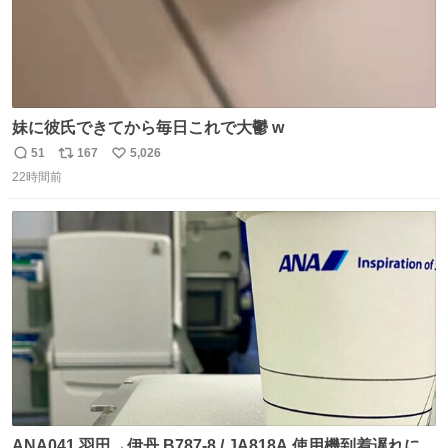
妹に彼氏できてから毎日これで大鬱 w
51
167
5,026
返
リ
い
22時間前
信
ポ
い
数
ス
ね
ト
数
数
ANA041 羽田→伊丹 B787-8 / JA818A 使用機到着遅れにつ