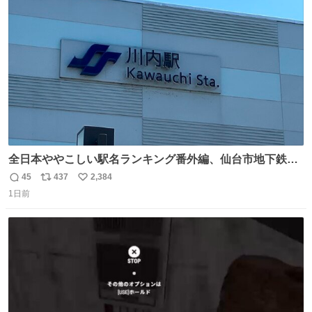
ト
数
数
全日本ややこしい駅名ランキング番外編、仙台市地下鉄川
内駅
45
437
2,384
返
リ
い
1日前
信
ポ
い
数
ス
ね
ト
数
数