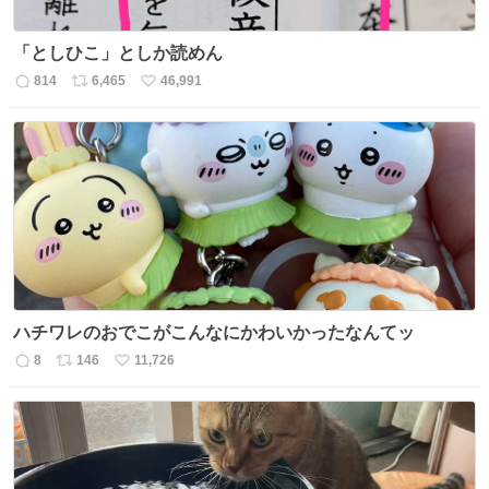
「としひこ」としか読めん
814
6,465
46,991
返
リ
い
信
ポ
い
数
ス
ね
ト
数
数
ハチワレのおでこがこんなにかわいかったなんてッ
8
146
11,726
返
リ
い
信
ポ
い
数
ス
ね
ト
数
数