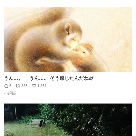
数
ス
ね
ト
数
数
うん…。 うん…。 そう感じたんだね🌿
6
235
1,351
返
リ
い
7時間前
信
ポ
い
数
ス
ね
ト
数
数