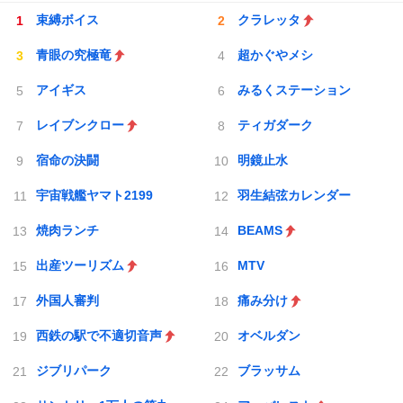
束縛ボイス
クラレッタ
青眼の究極竜
超かぐやメシ
アイギス
みるくステーション
レイブンクロー
ティガダーク
宿命の決闘
明鏡止水
宇宙戦艦ヤマト2199
羽生結弦カレンダー
焼肉ランチ
BEAMS
出産ツーリズム
MTV
外国人審判
痛み分け
西鉄の駅で不適切音声
オベルダン
ジブリパーク
ブラッサム