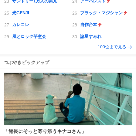
サントリー1万人の第九
アーバレスト
光GENJI
ブラック・マジシャン
カレコレ
自作台本
風とロック芋煮会
諸星すみれ
100位まで見る
つぶやきピックアップ
「館長にそっと寄り添うキナコさん」