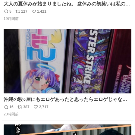
大人の夏休みが始まりましたね。 盆休みの初笑いは私の現
場コスプレ マスターイーでお願いします！！
5
127
1,421
返
リ
い
19時間前
信
ポ
い
数
ス
ね
ト
数
数
沖縄の駿○屋にもエロゲあったと思ったらエロゲじゃなか
った
16
387
2,717
返
リ
い
20時間前
信
ポ
い
数
ス
ね
ト
数