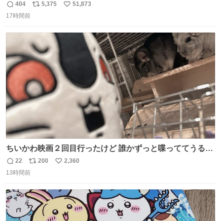
404
5,375
51,873
返
リ
い
17時間前
信
ポ
い
数
ス
ね
ト
数
数
ちいかわ映画２回目行ったけど 誰かずっと喋っててうるさ
かった 許せねえ
22
200
2,360
返
リ
い
13時間前
信
ポ
い
数
ス
ね
ト
数
数