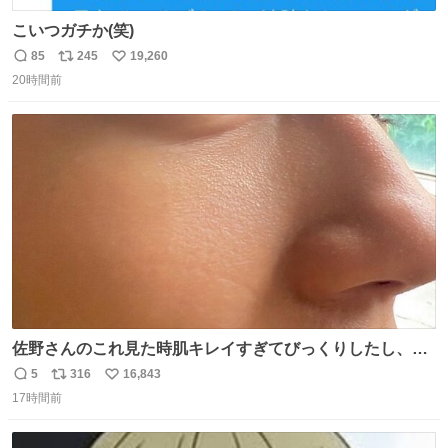
こいつガチか(笑)
85
245
19,260
返
リ
い
20時間前
信
ポ
い
数
ス
ね
ト
数
数
佐野さんのこれ見た時肌キレイすぎてびっくりしたし、や
はりアイドルって体型･肌管理すごすぎる
5
316
16,843
返
リ
い
17時間前
信
ポ
い
数
ス
ね
ト
数