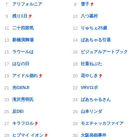
アリフォルニア
雪子
残り1日
八つ墓村
二十四節気
りゅちぇ25歳
新橋演舞場
ばあちゃる引退
ラウールは
ビジュアルアートブック
はなの日
社畜ねぶた
アイドル崩れ
花やしき
光GENJI
VRVロボ
滝沢秀明氏
ばあちゃるさん
反DEI
山本リンダ
キラフロル
モエチャッカファイア
ヒプマイ イオン
大阪発砲事件