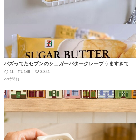
数
バズってたセブンのシュガーバタークレープうますぎて
7NOWで買い溜め🛒💭
11
149
3,841
返
リ
い
22時間前
信
ポ
い
数
ス
ね
ト
数
数