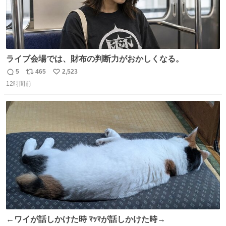
ライブ会場では、財布の判断力がおかしくなる。
5
465
2,523
返
リ
い
12時間前
信
ポ
い
数
ス
ね
ト
数
数
←ワイが話しかけた時 ﾏｯﾏが話しかけた時→