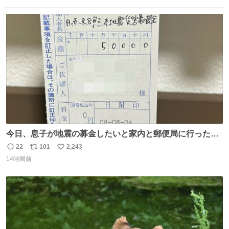
数
ス
ね
ト
数
数
今日、息子が地震の募金したいと家内と郵便局に行ったみ
たいです。おもちゃとか買う選択肢もあったと思うけど、
22
101
2,243
返
リ
い
自分で貯めてた2万円を役に立てて欲しい、みんなも元気
14時間前
信
ポ
い
になって欲しいと。家内も一緒に募金したので、自分も何
数
ス
ね
かできたらなぁと思いました。
ト
数
数