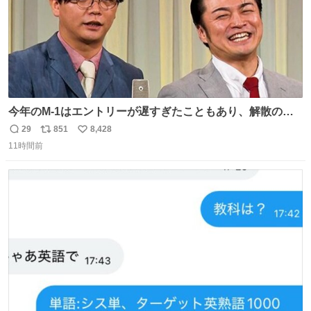
今年のM-1はエントリーが遅すぎたこともあり、解散の可
能性を作り出してからのスタート！！ 遅くなって申し訳な
29
851
8,428
返
リ
い
い🙏 エントリーナンバーは「GO!無策!」でかなり覚えやす
11時間前
信
ポ
い
い！応援をお願いすることになりそう！！
数
ス
ね
ト
数
数