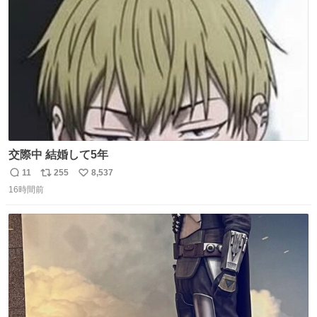
数
交際中 結婚して5年
11
255
8,537
返
リ
い
16時間前
信
ポ
い
数
ス
ね
ト
数
数