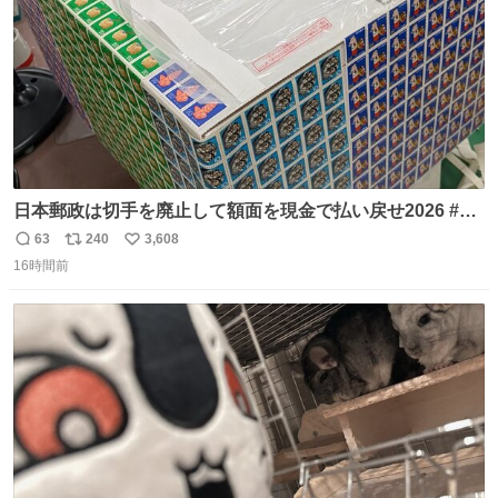
日本郵政は切手を廃止して額面を現金で払い戻せ2026 #日
本郵政 @JapanPostHD_PR
63
240
3,608
返
リ
い
16時間前
信
ポ
い
数
ス
ね
ト
数
数