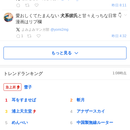
昨日 8:11
愛おしくてたまんない
犬系彼氏
と甘々えっちな日常 👇
漫画はリプ欄
よみよみマンガ部
@
yomi2mg
1
昨日 4:32
もっと見る
トレンドランキング
1:08
時点
雪子
耳をすませば
斬月
浦上天主堂
アナザースカイ
めんべい
中国製無線ルーター