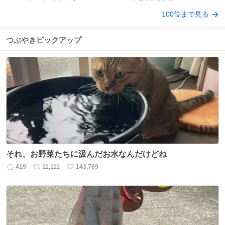
100位まで見る
つぶやきピックアップ
それ、お野菜たちに汲んだお水なんだけどね
419
11,111
143,769
返
リ
い
信
ポ
い
数
ス
ね
ト
数
数