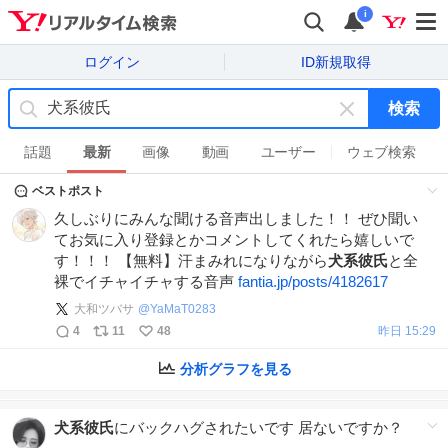
i
ログイン
ID新規取得
検索
キ
ー
話題
最新
画像
動画
ユーザー
ウェブ検索
ワ
ベストポスト
ー
ド
久しぶりにみんな聞ける音声出しました！！ ぜひ聞い
を
てお気に入り登録とかコメントしてくれたら嬉しいで
消
す！！！ 【無料】汗まみれになりながら
犬系彼氏
と全
す
裸でイチャイチャする音声
fantia.jp/posts/4182617
大和ツバサ
@
YaMaT0283
4
11
48
昨日 15:29
分析グラフを見る
犬系彼氏
にバックハグされたいです 居ないですか？