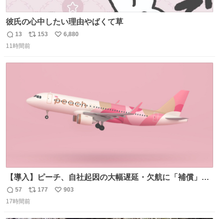
彼氏の心中したい理由やばくて草
13
153
6,880
返
リ
い
11時間前
信
ポ
い
数
ス
ね
ト
数
数
【導入】ピーチ、自社起因の大幅遅延・欠航に「補償」開
始へ news.livedoor.com/article/detail… 同社に起因する理
57
177
903
返
リ
い
由によって大幅遅延や欠航が発生した場合、乗客が負担し
17時間前
信
ポ
い
た宿泊費や交通費を、領収書の事後申請に基づき、国内線
数
ス
ね