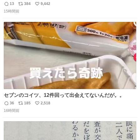
13
384
9,442
返
リ
い
15時間前
信
ポ
い
数
ス
ね
ト
数
数
セブンのコイツ、12件回って出会えてないんだが。。
36
185
2,518
返
リ
い
16時間前
信
ポ
い
数
ス
ね
ト
数
数