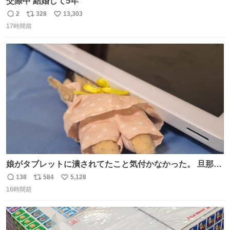
交際中 結婚して5年
2
328
13,303
返
リ
い
17時間前
信
ポ
い
数
ス
ね
ト
数
数
娘がタブレットに潰されてたこと気付かなかった。 旦那だ
けは娘の波長を感じ取れるから声出せずともSOSが伝わっ
138
584
5,128
返
リ
い
たらしい。 急いで旦那が救出して、泣きじゃくる娘に自分
16時間前
信
ポ
い
も謝って抱きしめようとしたら、ビンタされてしまった。
数
ス
ね
3回ほど。 小さい手だけど、地味に痛い。 その後、娘は旦
ト
数
数
那に泣きついてた。