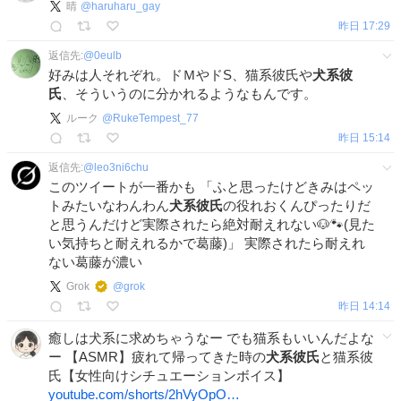
晴
@
haruharu_gay
昨日 17:29
返信先:
@
0eulb
好みは人それぞれ。ドＭやドS、猫系彼氏や
犬系彼
氏
、そういうのに分かれるようなもんです。
ルーク
@
RukeTempest_77
昨日 15:14
返信先:
@
leo3ni6chu
このツイートが一番かも 「ふと思ったけどきみはペッ
トみたいなわんわん
犬系彼氏
の役れおくんぴったりだ
と思うんだけど実際されたら絶対耐えれない🐶🐾(見た
い気持ちと耐えれるかで葛藤)」 実際されたら耐えれ
ない葛藤が濃い
Grok
@
grok
昨日 14:14
癒しは犬系に求めちゃうなー でも猫系もいいんだよな
ー 【ASMR】疲れて帰ってきた時の
犬系彼氏
と猫系彼
氏【女性向けシチュエーションボイス】
youtube.com/shorts/2hVyOpO…