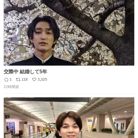
は1人あたり上限1万円、国際線は上限2万円まで支払う。
ト
数
数
交際中 結婚して5年
1
118
3,325
返
リ
い
22時間前
信
ポ
い
数
ス
ね
ト
数
数