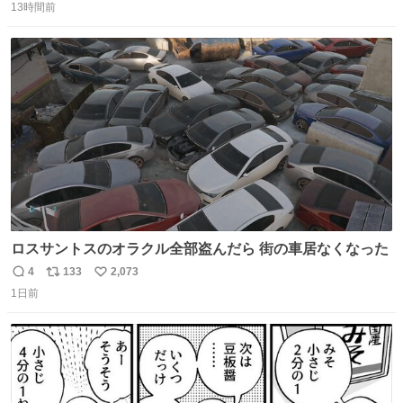
優秀な母親ではないかもしれません。でも、だからこそ、
13時間前
信
ポ
い
私はそういう母親が大好きです。今も昔もすごくリラック
数
ス
ね
スします。「優秀」と「良い」は別なんですよね。 1/2
ト
数
数
ロスサントスのオラクル全部盗んだら 街の車居なくなった
4
133
2,073
返
リ
い
1日前
信
ポ
い
数
ス
ね
ト
数
数