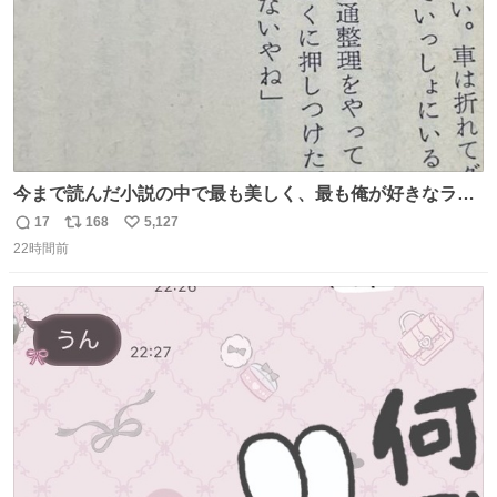
今まで読んだ小説の中で最も美しく、最も俺が好きなラス
トシーン
17
168
5,127
返
リ
い
22時間前
信
ポ
い
数
ス
ね
ト
数
数