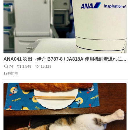
数
ANA041 羽田→伊丹 B787-8 / JA818A 使用機到着遅れにつ
き 「安全に支障ない範囲で1分1秒でも遅延回復に努めてお
74
1,548
15,118
返
リ
い
ります」と機長の気合い十分！ が、フライトは順調に進み
12時間前
信
ポ
い
すぎ… 「飛ばしすぎたせいか現在奈良県上空での待機を命
数
ス
ね
じられております」 でコンソメスープ吹き出しそうになり
ト
数
数
ましたw