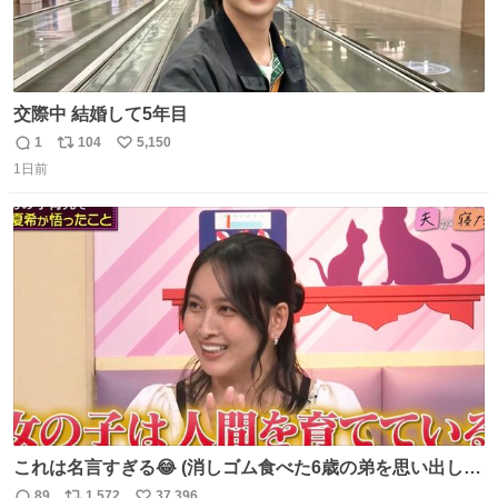
交際中 結婚して5年目
1
104
5,150
返
リ
い
1日前
信
ポ
い
数
ス
ね
ト
数
数
これは名言すぎる😂 (消しゴム食べた6歳の弟を思い出しな
がら)
89
1,572
37,396