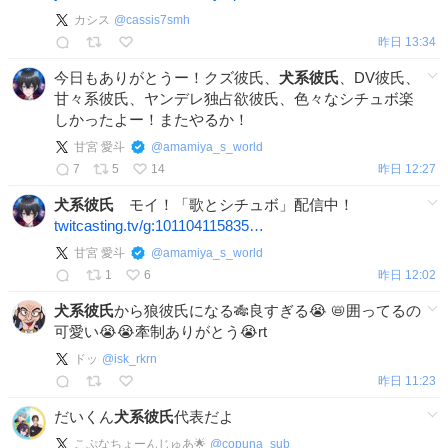
カシス
@
cassis7smh
昨日 13:34
今日もありがとうー！クズ彼氏、
犬系彼氏
、DV彼氏、
甘々系彼氏、ヤンデレ独占欲彼氏、色々なシチュボ楽
しかったよー！またやるか！
甘宮 愛斗
@
amamiya_s_world
7
5
14
昨日 12:27
犬系彼氏
モイ！「歌とシチュボ」配信中！
twitcasting.tv/g:101104115835…
甘宮 愛斗
@
amamiya_s_world
1
6
昨日 12:02
犬系彼氏
から狼彼氏になる🎋良すぎる😭 📛囲ってるの
可愛い😭😭牽制ありがとう😭rt
ドッ
@
isk_rkrn
昨日 11:23
だいくん
犬系彼氏
代表だよ
こぷなちょーんじゅあ︎🌟
@
copuna_sub