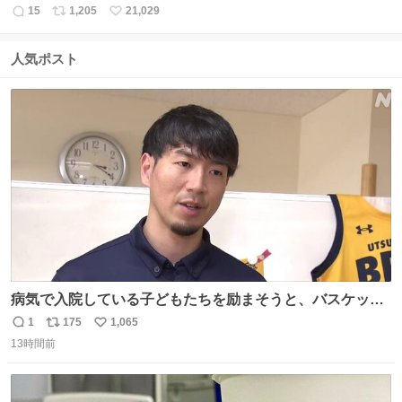
15
1,205
21,029
返
リ
い
信
ポ
い
数
ス
ね
人気ポスト
ト
数
数
病気で入院している子どもたちを励まそうと、バスケット
ボール・宇都宮ブレックスに所属する比江島慎選手が下野
1
175
1,065
返
リ
い
市の病院を訪問して交流しました。
13時間前
信
ポ
い
news.web.nhk/newsweb/na/nb-…
数
ス
ね
ト
数