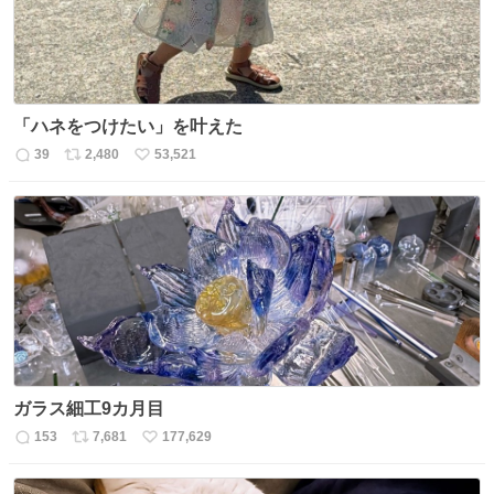
「ハネをつけたい」を叶えた
39
2,480
53,521
返
リ
い
信
ポ
い
数
ス
ね
ト
数
数
ガラス細工9カ月目
153
7,681
177,629
返
リ
い
信
ポ
い
数
ス
ね