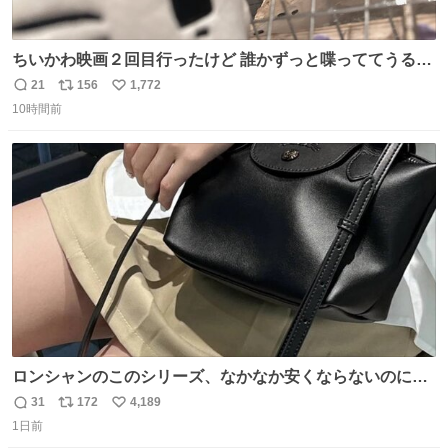
ちいかわ映画２回目行ったけど 誰かずっと喋っててうるさ
かった 許せねえ
21
156
1,772
返
リ
い
10時間前
信
ポ
い
数
ス
ね
ト
数
数
ロンシャンのこのシリーズ、なかなか安くならないのにセ
ール価格になってる🖤✨レザーなのが反則級にかわいい。
31
172
4,189
返
リ
い
持ってるだけでコーデが格上げされる。
1日前
信
ポ
い