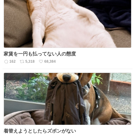
ト
数
数
家賃を一円も払ってない人の態度
162
5,318
68,384
返
リ
い
信
ポ
い
数
ス
ね
ト
数
数
着替えようとしたらズボンがない