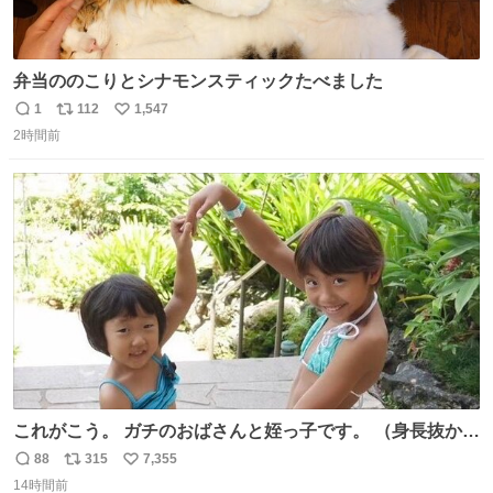
弁当ののこりとシナモンスティックたべました
1
112
1,547
返
リ
い
2時間前
信
ポ
い
数
ス
ね
ト
数
数
これがこう。 ガチのおばさんと姪っ子です。 （身長抜かさ
れててしぬ笑） #ヤツルギ12 #家族でヒロイン
88
315
7,355
返
リ
い
14時間前
信
ポ
い