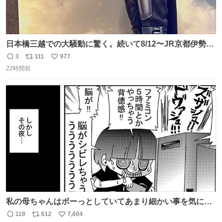
日本橋三越での大騒動に驚く。続いて8/12〜JR京都伊勢丹
でPOP UP STOREがオープンするとのこと…皆さんお怪
3
111
977
返
リ
い
我なくお買い物を🙏 写真は2026/5/21 ロードショーの前日
22時間前
信
ポ
い
。だーれも写真撮ってなかったんだけどなぁ😵‍💫
数
ス
ね
ト
数
数
私の母ちゃんはボーっとしていてあまり細かい事を気にし
ません。優秀な人の多い現代の価値観から見ると、あまり
119
612
7,604
返
リ
い