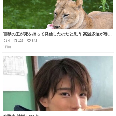
百獣の王が死を持って発信したのだと思う 高温多湿が尋常
でない日本の夏 どうか早急に飼育の環境を見直して 動物の
4
126
842
返
リ
い
命を護ってください…と 治療中のライオンが助かりますよ
1日前
信
ポ
い
うに すべての動物の命が護られますように 2026.7.3📷多摩
数
ス
ね
動物公園にて 残念ながら個体の識別は出来ません
ト
数
数