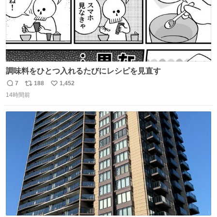
調味料をひとつ入れるたびにレシピを見直す
7
188
1,452
返
リ
い
14時間前
信
ポ
い
数
ス
ね
ト
数
数