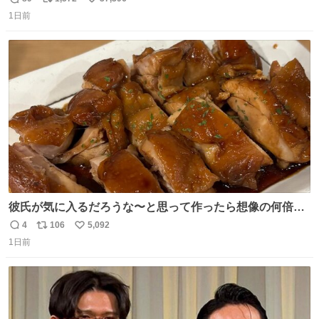
返
リ
い
1日前
信
ポ
い
数
ス
ね
ト
数
数
彼氏が気に入るだろうな〜と思って作ったら想像の何倍も
美味しい美味しい言ってくれて嬉しい
4
106
5,092
返
リ
い
1日前
信
ポ
い
数
ス
ね
ト
数
数