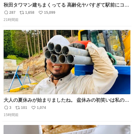
秋田タワマン建ちまくってる 高齢化ヤバすぎて駅前にコン
パクトシティつくって高齢者を住ませる考えらしい 病院も
287
1,658
15,099
返
リ
い
全部駅前にある
21時間前
信
ポ
い
数
ス
ね
ト
数
数
大人の夏休みが始まりましたね。 盆休みの初笑いは私の現
場コスプレ マスターイーでお願いします！！
3
101
1,074
返
リ
い
15時間前
信
ポ
い
数
ス
ね
ト
数