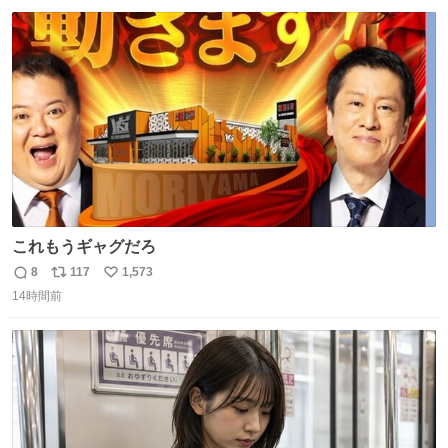
数
ス
ね
ト
数
数
これもうギャグだろ
8
117
1,573
返
リ
い
14時間前
信
ポ
い
数
ス
ね
ト
数
数