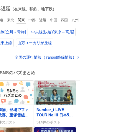
がする 凄い
ね
数
車遅延
（在来線、私鉄、地下鉄）
道
東北
関東
中部
近畿
中国
四国
九州
線[立川～青梅]
中央線(快速)[東京～高尾]
武東上線
山万ユーカリが丘線
全国の運行情報（Yahoo!路線情報）
SNSのバズまとめ
0
和物」登場でファ
Number_i LIVE
歓喜、宝塚雪組
TOUR No.III 日本5大
027年公演ラインア
ドーム公演日程発表
件のポスト
514
件のポスト
プが話題に
にファン歓喜「日程
きたー！」