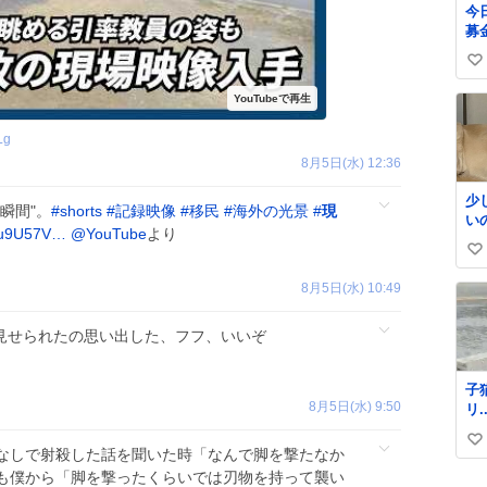
今
募
郵
い
い
か
い
た
ね
で
数
Lg
に
8月5日(水) 12:36
ん
欲
少
緒
瞬間"。
#
shorts
#
記録映像
#
移民
#
海外の光景
#
現
い
自
/bu9U57V…
@YouTube
より
な
い
い
8月5日(水) 10:49
ね
数
見せられたの思い出した、フフ、いいぞ
子
8月5日(水) 9:50
リ...。
中
い
る
なしで射殺した話を聞いた時「なんで脚を撃たなか
愛
い
も僕から「脚を撃ったくらいでは刃物を持って襲い