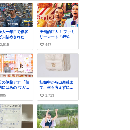
会人一年目で顧客
圧倒的巨大！ ファミ
ガン詰めされたワ
リーマート「45%増
みたいな顔してる
量作戦」には都市伝
2,515
447
い
説が隠されている、
のかもしれない。
い
web-
ね
mu.jp/news/79509/
数
の伊藤アナ 「個
妊娠中から出産後ま
的にはあの ワガマ
で、何も考えずにサ
なモモンガを是非
ッと持って行けるよ
885
1,713
い
平さんに成敗して
うなショルダーバッ
」 (手に刀を持
グが欲しいな〜と思
い
てモモ○ガを切る仕
っていたのだけど
ね
ニ
snidelでめちゃくち
数
ちいかわ
ゃピッタリなものを
見つけたので買っ
た！✨ スマホと小物