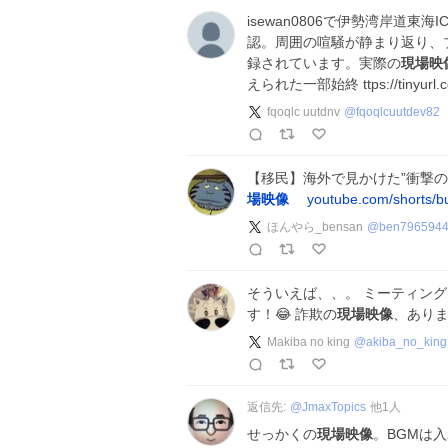
isewan0806で伊勢湾岸道東
認。周囲の喧騒が静まり返り、
録されています。実際の
現場映
えられた一部始終 ttps://tinyurl.
fqoqlc uutdnv
@
fqoqlcuutdev82
【移民】海外で見かけた”衝撃の
場映像
youtube.com/shorts
ほんやら_bensan
@
ben796594
そういえば、、。 ミーティン
す！😂 詐欺の
現場映像
、あり
Makiba no king
@
akiba_no_king
返信先:
@
JmaxTopics
他
1
人
せっかくの
現場映像
。BGMは