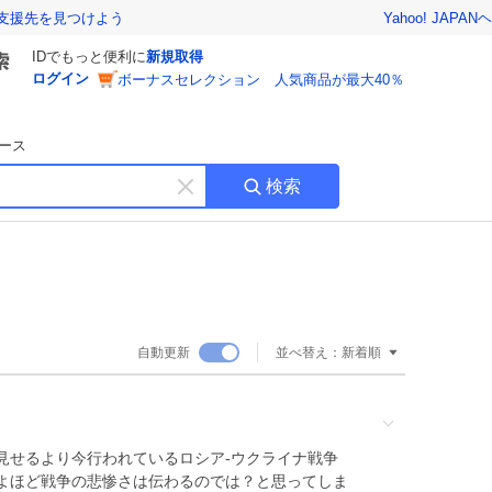
Yahoo! JAPAN
ヘ
支援先を見つけよう
IDでもっと便利に
新規取得
ログイン
ボーナスセレクション 人気商品が最大40％
ース
検索
キ
ー
ワ
ー
ド
を
消
自動更新
並べ替え：
新着順
す
見せるより今行われているロシア-ウクライナ戦争
よほど戦争の悲惨さは伝わるのでは？と思ってしま