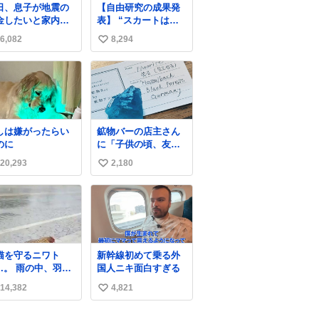
日、息子が地震の
【自由研究の成果発
とペットボトルが入
金したいと家内と
表】 “スカートは回
るの最高すぎる🥹 し
便局に行ったみた
転によって広がる
かもスマホ入れ独立
6,082
8,294
い
です。おもちゃと
が、岡澤恋によって
してるしファスナー
買う選択肢もあっ
270°までなら広がら
い
ない！地味に嬉しい
と思うけど、自分
ずに回転が可能なこ
やつ！！！
ね
貯めてた2万円を役
とが証明された！”
数
立てて欲しい、み
なも元気になって
しいと。家内も一
しは嫌がったらい
鉱物バーの店主さん
に募金したので、
のに
に「子供の頃、友人
分も何かできたら
の土産で青い石を貰
ぁと思いました。
20,293
2,180
い
って、それがすごく
気に入ってたのに、
い
いつかの引越しで無
ね
くしてしまった」と
数
いう話をしたら、
「お土産で買ってき
たくらいの価格感な
猫を守るニワト
新幹線初めて乗る外
ら、ドイツの黒い森
 雨の中、羽の
国人ニキ面白すぎる
のフローライトか
に子猫を入れて守
な…」と当たりつけ
14,382
4,821
い
姿に感動した！！
てもらった。確かに
は種族を超える！
い
こんな感じだった気