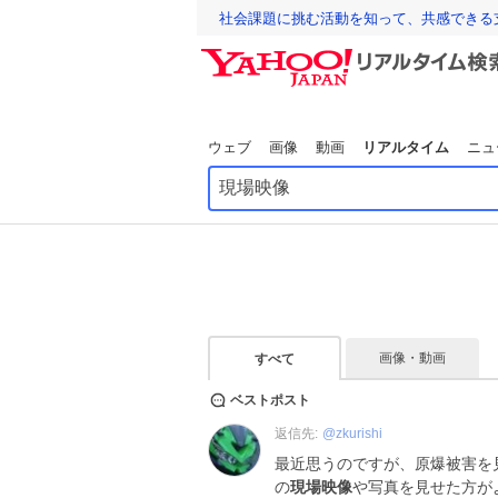
社会課題に挑む活動を知って、共感できる
ウェブ
画像
動画
リアルタイム
ニュ
画像・動画
すべて
ベストポスト
返信先:
@
zkurishi
最近思うのですが、原爆被害を
の
現場映像
や写真を見せた方が