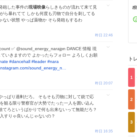
発砲した事件の
現場映像
らしきものが流れて来て見
感
ながら暴れてて しかも何度も刃物で自分を刺してる
ゃない状態 やっぱ薬物か そら発砲もするわ
昨日 22:46
count ✅ @sound_energy_narajpn DANCE 情報 現
ていきますので よかったらフォロー よろしくお願
ト
imate
#
dancehall
#
leader
#
nara
instagram.com/sound_energy_n…
1
昨日 20:07
やっぱり過剰だろ。 そもそも刃物に対して銃で応
2
を観る限り警察官が大勢でたった一人を囲い込ん
捨てろというばかりで何も出来ないって無能だろ？
導入すりゃ良いんじゃないの？
3
昨日 16:35