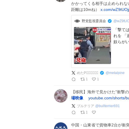
かかってくる相手は止められな
距離は10mね）
x.com/wZ9tUOj
野党監視委員会
@wZ9tUOj
「撃てば
れを 
めたP🏊‍♂️🚴🏼🏃‍♂️
@
metalpine
1
1
【移民】海外で見かけた”衝撃の
場映像
youtube.com/shorts
ブルテリア
@
bullterrier691
1
中国・山東省で貨物車2台が衝