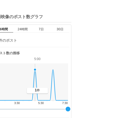
場映像の
ポスト数グラフ
6時間
24時間
7日
30日
件のポスト
スト数の推移
5:00
1
件
3:30
5:30
7:30