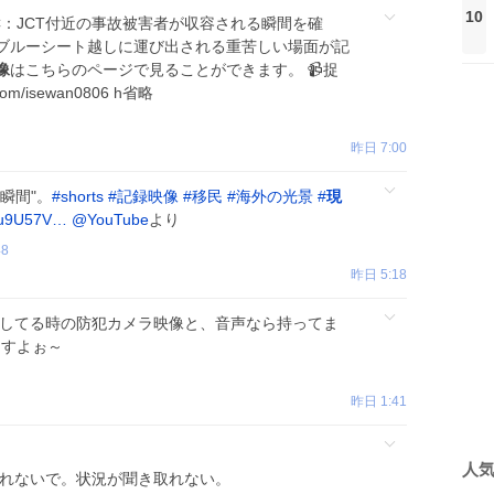
10
海IC：JCT付近の事故被害者が収容される瞬間を確
ブルーシート越しに運び出される重苦しい場面が記
像
はこちらのページで見ることができます。 📹捉
com/isewan0806 h省略
昨日 7:00
瞬間"。
#
shorts
#
記録映像
#
移民
#
海外の光景
#
現
/bu9U57V…
@YouTube
より
48
昨日 5:18
グしてる時の防犯カメラ映像と、音声なら持ってま
ますよぉ～
昨日 1:41
人
入れないで。状況が聞き取れない。