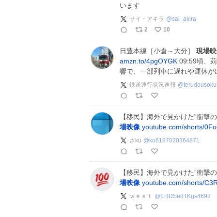
います
サイ・アキラ
@
sai_akira
2
10
日豊本線［小倉～大分］
現場映
amzn.to/4pgOYGK
09:59頃
響で、一部列車に遅れや運休が
鉄道運行状況速報
@
terudousok
【移民】海外で見かけた”衝撃の
場映像
youtube.com/shorts/0F
さku
@
ku6197020364871
【移民】海外で見かけた”衝撃の
場映像
youtube.com/shorts/
ｗｅｓｔ
@
ERDSedTKgs4692