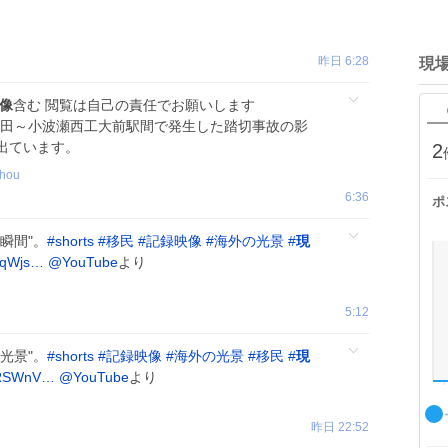
昨日 6:28
現
像
含む 閲覧は自己の責任でお願いします
、苅田～小波瀬西工大前駅間で発生した踏切事故の影
出ています。
2
uhou
6:36
ポ
瞬間"。
#
shorts
#
移民
#
記録映像
#
海外の光景
#
現
oqWjs…
@YouTube
より
5:12
光景"。
#
shorts
#
記録映像
#
海外の光景
#
移民
#
現
C3RSWnV…
@YouTube
より
昨日 22:52