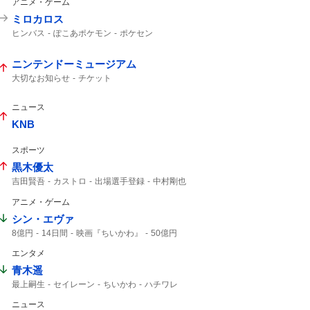
アニメ・ゲーム
トク割
えきねっと
JR東日本
JR東
ミロカロス
ヒンバス
ぽこあポケモン
ポケセン
ポケモン
ポケモンセンター
ニンテンドーミュージアム
大切なお知らせ
チケット
ニュース
KNB
スポーツ
黒木優太
吉田賢吾
カストロ
出場選手登録
中村剛也
アニメ・ゲーム
シン・エヴァ
8億円
14日間
映画『ちいかわ』
50億円
50億
映画ちいかわ
エンタメ
青木遥
最上嗣生
セイレーン
ちいかわ
ハチワレ
ニュース