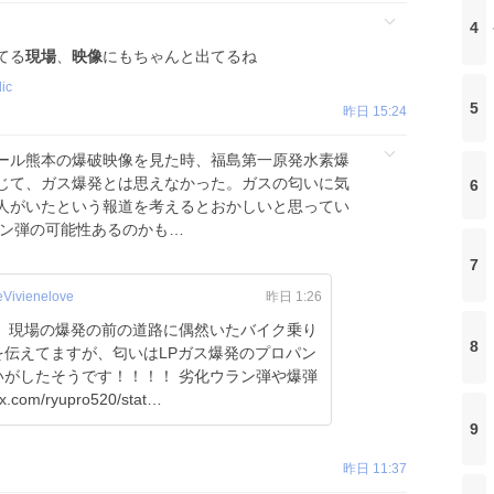
4
てる
現場
、
映像
にもちゃんと出てるね
ic
5
昨日 15:24
ール熊本の爆破映像を見た時、福島第一原発水素爆
じて、ガス爆発とは思えなかった。ガスの匂いに気
6
人がいたという報道を考えるとおかしいと思ってい
ラン弾の可能性あるのかも…
7
Vivienelove
昨日 1:26
乗り
8
伝えてますが、匂いはLPガス爆発のプロパン
うです！！！！ 劣化ウラン弾や爆弾
m/ryupro520/stat…
9
昨日 11:37