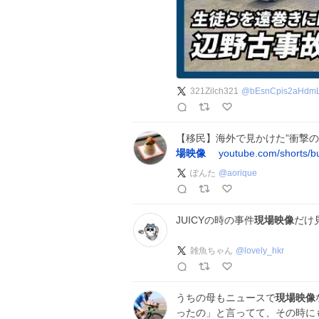
321Zilch321
@
bEsnCpis2aHdm
【移民】海外で見かけた”衝撃の
場映像
youtube.com/shorts
ぽんた
@
aorique
JUICYの時の事件
現場映像
だけ
雑魚ちゃん
@
lovely_hkr
うちの母もニュースで
現場映像
ったの」と言ってて、その時に