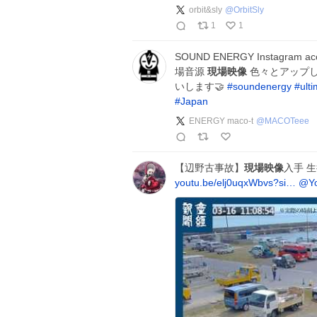
orbit&sly
@
OrbitSly
1
1
SOUND ENERGY Instagram ac
場音源
現場映像
色々とアップし
いします🤝
#
soundenergy
#
ult
#
Japan
ENERGY maco-t
@
MACOTeee
【辺野古事故】
現場映像
入手 
youtu.be/elj0uqxWbvs?si…
@Y