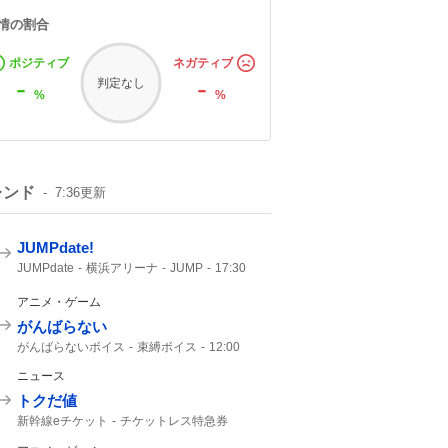
情の割合
ポジティブ
ネガティブ
-
-
判定なし
%
%
レンド
7:36
更新
JUMPdate!
JUMPdate
横浜アリーナ
JUMP
17:30
横浜
アニメ・ゲーム
がんばらない
がんばらないボイス
束縛ボイス
12:00
にじさんじ
ニュース
トクだ値
新幹線eチケット
チケットレス特急券
チケットレス
トクだ値14
週末パス