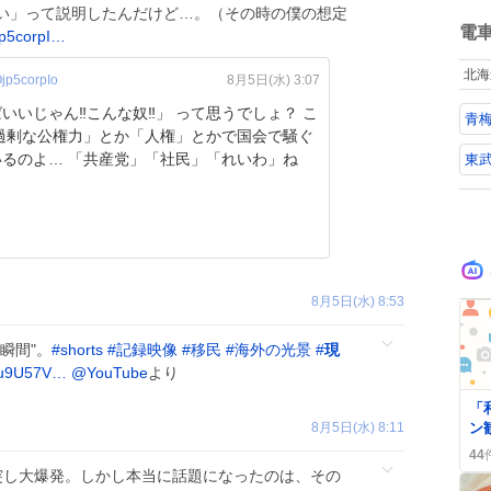
ね
い」って説明したんだけど…。（その時の僕の想定
数
電
p5corpI…
北海
p5corpIo
8月5日(水) 3:07
いいじゃん‼️こんな奴‼️」 って思うでしょ？ こ
青梅
「過剰な公権力」とか「人権」とかで国会で騒ぐ
奴らがいるのよ… 「共産党」「社民」「れいわ」ね
東
8月5日(水) 8:53
瞬間"。
#
shorts
#
記録映像
#
移民
#
海外の光景
#
現
/bu9U57V…
@YouTube
より
「
8月5日(水) 8:11
ン
2
44
ッ
突し大爆発。しかし本当に話題になったのは、その