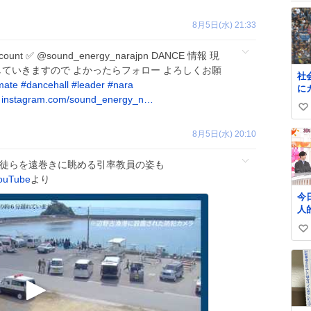
8月5日(水) 21:33
count ✅ @sound_energy_narajpn DANCE 情報 現
ていきますので よかったらフォロー よろしくお願
社
imate
#
dancehall
#
leader
#
nara
に
instagram.com/sound_energy_n…
イ
い
い
8月5日(水) 20:10
ね
数
生徒らを遠巻きに眺める引率教員の姿も
ouTube
より
今日
人
マ
い
松
ほしい
い
っ
ね
草) #ちいかわ #ア
数
メ