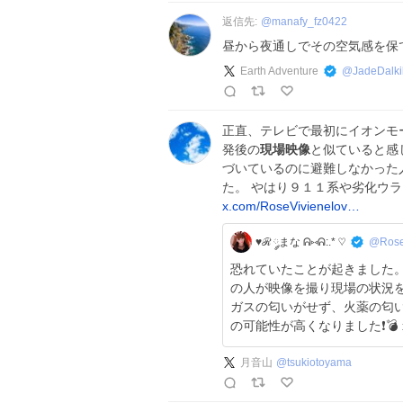
返信先:
@
manafy_fz0422
昼から夜通しでその空気感を保
Earth Adventure
@
JadeDalkil
正直、テレビで最初にイオンモ
発後の
現場映像
と似ていると感
づいているのに避難しなかった
た。 やはり９１１系や劣化ウ
x.com/RoseVivienelov…
♥ℛ ༘まな ᕱ⑅ᕱ:.* ♡
@Rose
恐れていたことが起きました。 現場の爆発の前の道路に偶然いたバイク
の人が映像を撮り現場の状況を
ガスの匂いがせず、火薬の匂いがしたそ
の可能性が高くなりました❗️💣 x.co
月音山
@
tsukiotoyama