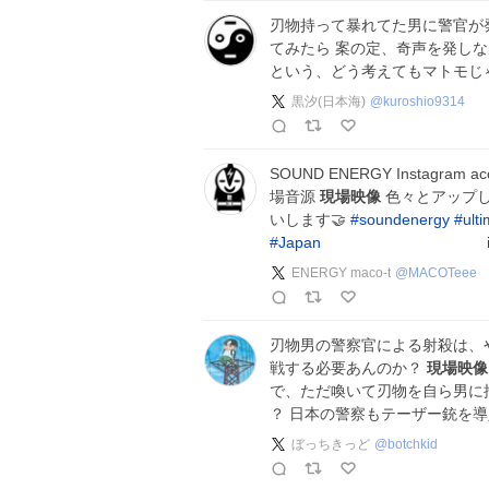
刃物持って暴れてた男に警官が
てみたら 案の定、奇声を発し
という、どう考えてもマトモじ
黒汐(日本海)
@
kuroshio9314
SOUND ENERGY Instagram ac
場音源
現場映像
色々とアップし
いします🤝
#
soundenergy
#
ult
#
Japan
ENERGY maco-t
@
MACOTeee
刃物男の警察官による射殺は、
戦する必要あんのか？
現場映像
で、ただ喚いて刃物を自ら男に
？ 日本の警察もテーザー銃を
ぼっちきっど
@
botchkid