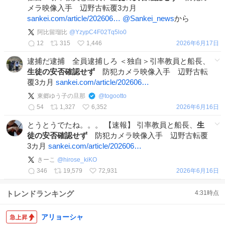
メラ映像入手 辺野古転覆3カ月
sankei.com/article/202606…
@Sankei_news
から
阿比留瑠比
@
YzypC4F02Tq5lo0
12
315
1,446
2026年6月17日
逮捕だ逮捕 全員逮捕しろ ＜独自＞引率教員と船長、
生徒の安否確認せず
防犯カメラ映像入手 辺野古転
覆3カ月
sankei.com/article/202606…
東郷ゆう子の旦那
@
togootto
54
1,327
6,352
2026年6月16日
とうとうでたね。。。 【速報】 引率教員と船長、
生
徒の安否確認せず
防犯カメラ映像入手 辺野古転覆
3カ月
sankei.com/article/202606…
きーこ
@
hirose_kiKO
346
19,579
72,931
2026年6月16日
トレンドランキング
4:31
時点
アリョーシャ