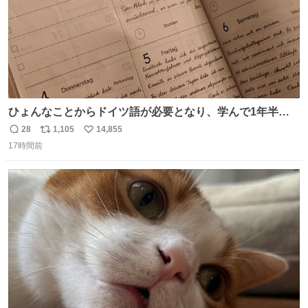
ひょんなことからドイツ語が必要となり、学んで1年半に
なる。 ちなみに最初の半年で『必携ドイツ文法総まとめ』
28
1,105
14,855
返
リ
い
と『重要単語4000』を数十周して丸暗記した。読み書きに
17時間前
信
ポ
い
困らなくなり、日記も8ヶ月続けて書ける量はこの通り。
数
ス
ね
Geminiの添削もエラーの指摘は激減し、上級の表現を教え
ト
数
数
てもらう今日この頃。