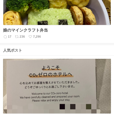
娘のマインクラフト弁当
17
236
7,296
返
リ
い
信
ポ
い
数
ス
ね
人気ポスト
ト
数
数