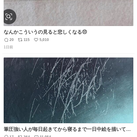
なんかこういうの見ると悲しくなる😔
20
115
5,010
返
リ
い
1日前
信
ポ
い
数
ス
ね
ト
数
数
筆圧強い人が毎日起きてから寝るまで一日中絵を描いてる
とこうなる。 異常事態です。
17
364
11,054