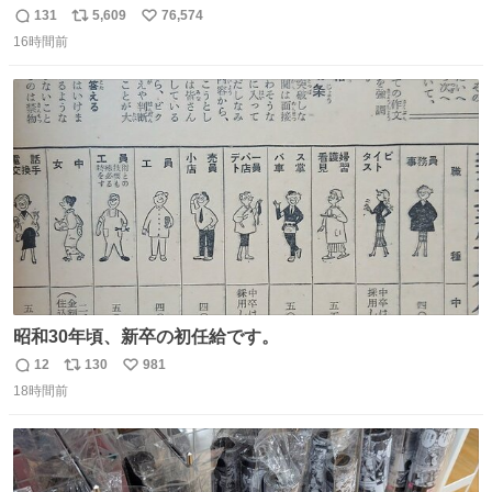
131
5,609
76,574
返
リ
い
16時間前
信
ポ
い
数
ス
ね
ト
数
数
昭和30年頃、新卒の初任給です。
12
130
981
返
リ
い
18時間前
信
ポ
い
数
ス
ね
ト
数
数