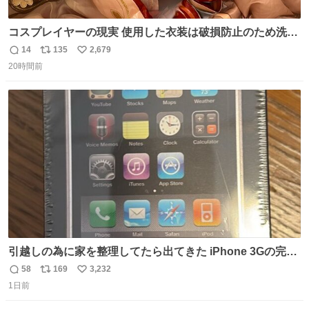
コスプレイヤーの現実 使用した衣装は破損防止のため洗濯
機に入れられないので、大体こんな感じで浸け置きした後
14
135
2,679
返
リ
い
に手洗い…
20時間前
信
ポ
い
数
ス
ね
ト
数
数
引越しの為に家を整理してたら出てきた iPhone 3Gの完全
未開封品 かなり前に楽天だかで買った多分未使用のデモ機
58
169
3,232
返
リ
い
で-が出るのだと思うんだよね ヤフオクで売れてない190万
1日前
信
ポ
い
があったけど初代じゃあるまいし流石にそこまではねぇ 日
数
ス
ね