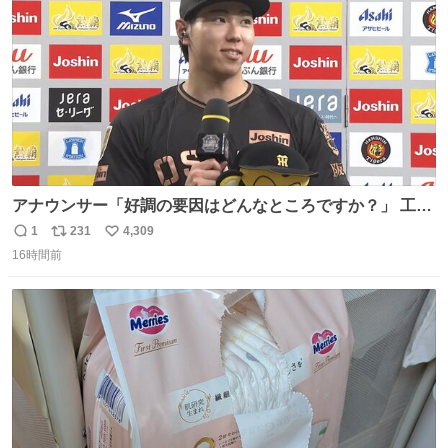
数
アナウンサー「好調の要因はどんなところですか？」 工藤
「え〜、、、要因、、、」 阪神ファン「ﾌｧﾝﾉｵｶｹﾞｰ!」 工藤
1
231
4,309
返
リ
い
「ファンのおかげですっ！😎」 阪神ファンやっぱりオモロ
16時間前
信
ポ
い
すぎ笑
数
ス
ね
ト
数
数