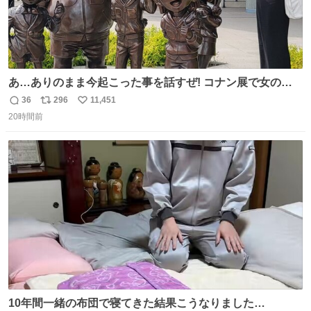
あ…ありのまま今起こった事を話すぜ! コナン展で女の子
に 「千速さんですか！？」 と声をかけられた。 あぁ鞄の
36
296
11,451
返
リ
い
装飾かなと思ったら 「背も高いし見た目もすごく千速さん
20時間前
信
ポ
い
だと思いました！」 それでは聞いてください。 ＿人人人人
数
ス
ね
人＿ ＞今日は私服＜ ￣Y^Y^Y^Y^Y^￣ #白樹鳥取大阪コ
ト
数
数
ナン旅行2026
10年間一緒の布団で寝てきた結果こうなりました…