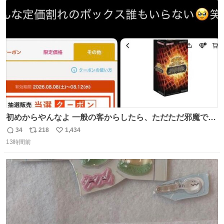
本初のモデルではあるけど´д` ; #Apple #iPhone3G
ト
数
数
初めからやんなよ 一般の客からしたら、ただただ邪魔でし
かないのよ
34
218
1,434
返
リ
い
13時間前
信
ポ
い
数
ス
ね
ト
数
数