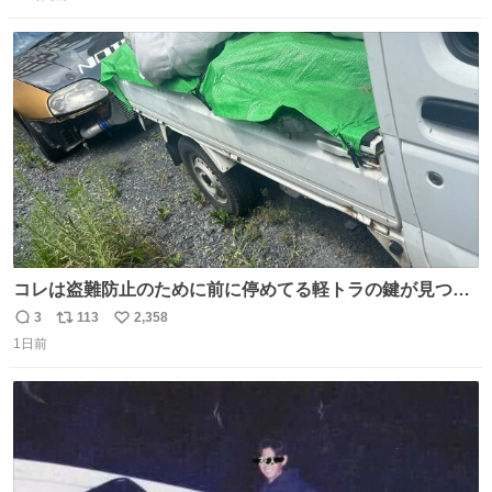
信
ポ
い
数
ス
ね
ト
数
数
コレは盗難防止のために前に停めてる軽トラの鍵が見つか
らなくて 持ち主すら動かすことができない鉄壁のスープラ
3
113
2,358
返
リ
い
1日前
信
ポ
い
数
ス
ね
ト
数
数