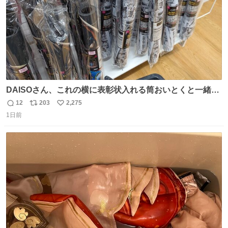
DAISOさん、これの横に表彰状入れる筒おいとくと一緒に
売れますのでご検討下さい
12
203
2,275
返
リ
い
1日前
信
ポ
い
数
ス
ね
ト
数
数