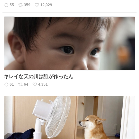
55
359
12,029
返
リ
い
信
ポ
い
数
ス
ね
ト
数
数
キレイな天の川は誰が作ったん
61
64
4,351
返
リ
い
信
ポ
い
数
ス
ね
ト
数
数