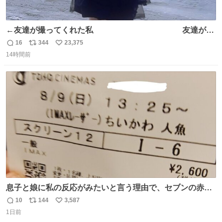
←友達が撮ってくれた私 友達が描
いてくれた私→
16
344
23,375
返
リ
い
14時間前
信
ポ
い
数
ス
ね
ト
数
数
息子と娘に私の反応がみたいと言う理由で、セブンの赤魚
の煮付けを食べさせられ、ちいかわの映画に連れてこられ
10
144
3,587
返
リ
い
ました 一体どういうことなんやで…
1日前
信
ポ
い