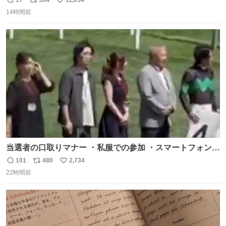
返
リ
い
14時間前
信
ポ
い
数
ス
ね
ト
数
数
当選者の口取りマナー ・私服での参加 ・スマートフォンで
の撮影 ・調教師へ自分から握手を求める行為 ・シャツをズ
101
480
2,734
返
リ
い
ボンにインしていない服装 ・ボディーバッグの着用 私も口
22時間前
信
ポ
い
ドリに参加したいので、出禁になる前に繰り返し案内して
数
ス
ね
ほしい #DMMバヌーシ
ト
数
数