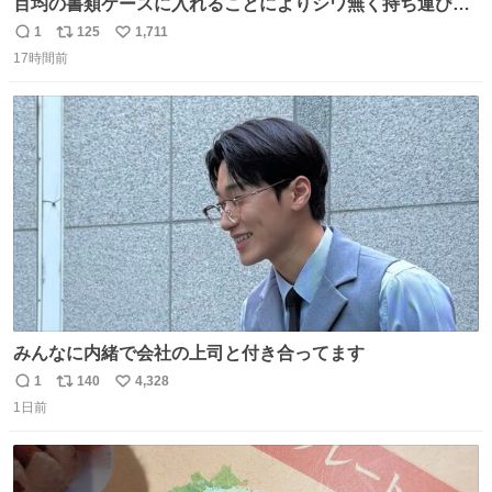
百均の書類ケースに入れることによりシワ無く持ち運びに
成功 いつも劇場のアイロンをお借りしていた ㅤ だいぶ前に
1
125
1,711
返
リ
い
楽屋で誰かが入れているのを見て「真似しよう」と思った
17時間前
信
ポ
い
のを長らく忘れていた 誰だっけ
数
ス
ね
ト
数
数
みんなに内緒で会社の上司と付き合ってます
1
140
4,328
返
リ
い
1日前
信
ポ
い
数
ス
ね
ト
数
数