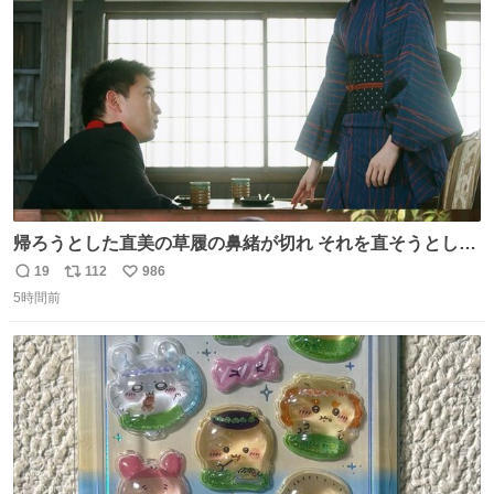
ト
数
数
帰ろうとした直美の草履の鼻緒が切れ それを直そうとした
小川がさらに壊し…… 結果、直美をおんぶして送ることに
19
112
986
返
リ
い
なりました。 👇鼻緒はいつも恋のキューピッド？
5時間前
信
ポ
い
web.nhk/tv/an/kazekaor…［見逃し配信中］ #朝ドラ #風
数
ス
ね
薫る 上坂樹里 甲斐翔真
ト
数
数