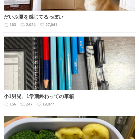
だいぶ夏を感じてるっぽい
163
2,024
27,041
返
リ
い
信
ポ
い
数
ス
ね
ト
数
数
小1男児、1学期終わっての筆箱
156
247
19,077
返
リ
い
信
ポ
い
数
ス
ね
ト
数
数