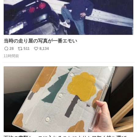
当時の走り屋の写真が一番エモい
28
511
8,134
返
リ
い
11時間前
信
ポ
い
数
ス
ね
ト
数
数