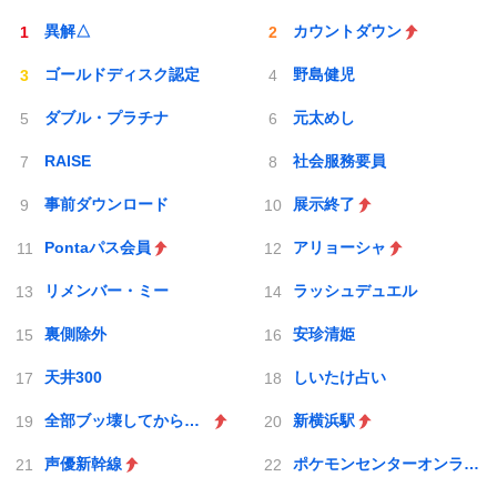
異解△
カウントダウン
ゴールドディスク認定
野島健児
ダブル・プラチナ
元太めし
RAISE
社会服務要員
事前ダウンロード
展示終了
Pontaパス会員
アリョーシャ
リメンバー・ミー
ラッシュデュエル
裏側除外
安珍清姫
天井300
しいたけ占い
全部ブッ壊してから辞めたい
新横浜駅
声優新幹線
ポケモンセンターオンライン