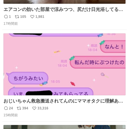
エアコンの効いた部屋で涼みつつ、尻だけ日光浴してる猫
もはや貴族じゃん！
1
105
1,981
返
リ
い
17時間前
信
ポ
い
数
ス
ね
ト
数
数
おじいちゃん救急搬送されてんのにママオタクに理解あっ
て不謹慎だけどウケる
24
394
33,316
返
リ
い
15時間前
信
ポ
い
数
ス
ね