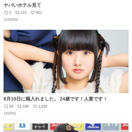
ヤバいホテル見て
2
115
951
返
リ
い
16時間前
信
ポ
い
数
ス
ね
ト
数
数
8月10日に籍入れました。 24歳です！人妻です！
26
106
1,252
返
リ
い
1時間前
信
ポ
い
数
ス
ね
ト
数