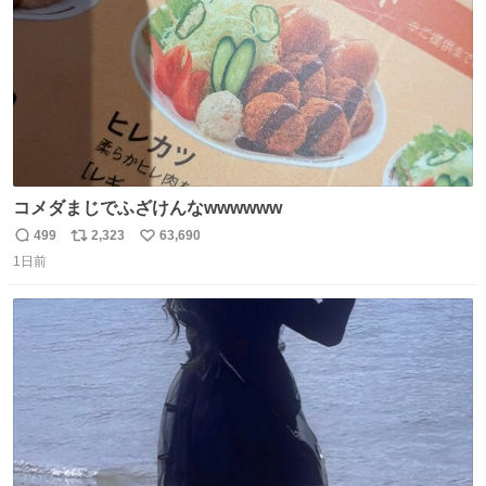
コメダまじでふざけんなwwwwww
499
2,323
63,690
返
リ
い
1日前
信
ポ
い
数
ス
ね
ト
数
数