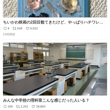
ちいかわ映画の2回目観てきたけど、やっぱりハチワレの
「ハモりすごいよッ…」に対するちいかわの「エ゛ッ!?(い
9
649
6,552
返
リ
い
まそんな場合じゃねぇだろお前よぉ)」が面白すぎる。
15時間前
信
ポ
い
数
ス
ね
ト
数
数
みんな中学校の理科室こんな感じだった人いる？
189
2,352
39,884
返
リ
い