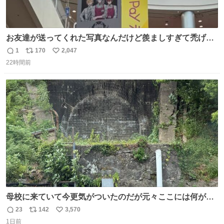
お友達が送ってくれた写真なんだけど羨ましすぎて禿げそ
う
1
170
2,047
返
リ
い
22時間前
信
ポ
い
数
ス
ね
ト
数
数
母校に来ていて今更気がついたのだが元々ここには何があ
ったのだろう…？_:(´ཀ`」 ∠):
23
142
3,570
返
リ
い
1日前