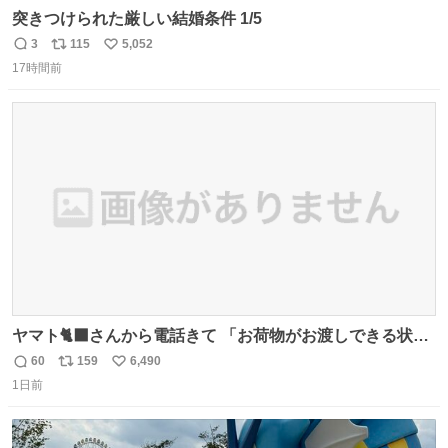
突きつけられた厳しい結婚条件 1/5
3
115
5,052
返
リ
い
17時間前
信
ポ
い
数
ス
ね
ト
数
数
ヤマト🐈‍⬛さんから電話きて 「お荷物がお渡しできる状況
でない程潰れてまして」って えっ😳 見に行くとこの状態
60
159
6,490
返
リ
い
😭 海渡ってくる時に潰れたっぽい 「一旦戻して新しいの
1日前
信
ポ
い
送ってもらいます」みたいに言ってたから 在庫ないし💦 っ
数
ス
ね
て事で中身無事だったから連れて帰って来た😅 壊れる物な
ト
数