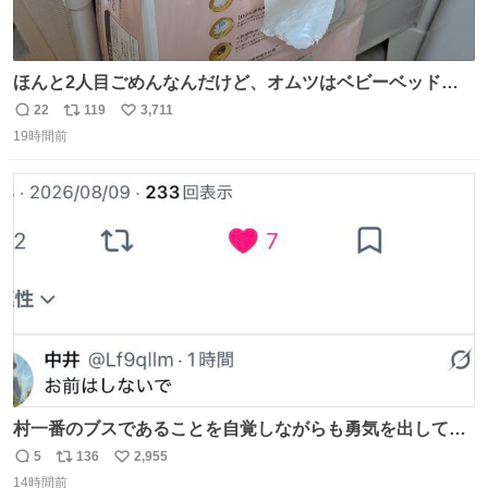
ほんと2人目ごめんなんだけど、オムツはベビーベッドにS
字フックで吊るしてる😂
22
119
3,711
返
リ
い
19時間前
信
ポ
い
数
ス
ね
ト
数
数
村一番のブスであることを自覚しながらも勇気を出して村
長の息子に恋文を書いたら翌日村の共用井戸に捨てられて
5
136
2,955
返
リ
い
たときの顔になった
14時間前