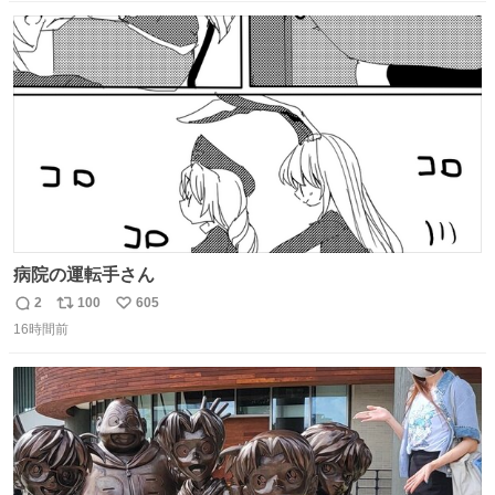
数
ス
ね
ト
数
数
病院の運転手さん
2
100
605
返
リ
い
16時間前
信
ポ
い
数
ス
ね
ト
数
数