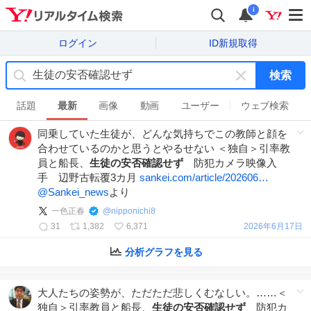
i
ログイン
ID新規取得
検索
キ
ー
話題
最新
画像
動画
ユーザー
ウェブ検索
ワ
同乗していた生徒が、どんな気持ちでこの教師と顔を
ー
合わせているのかと思うとやるせない ＜独自＞引率教
ド
員と船長、
生徒の安否確認せず
防犯カメラ映像入
を
手 辺野古転覆3カ月
sankei.com/article/202606…
消
@Sankei_news
より
す
一色正春
@
nipponichi8
31
1,382
6,371
2026年6月17日
分析グラフを見る
大人たちの姿勢が、ただただ悲しくむなしい。……＜
独自＞引率教員と船長、
生徒の安否確認せず
防犯カ