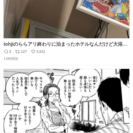
tohjiのららアリ終わりに泊まったホテルなんだけど大浴場
にアイス置いてあって バニラがこれだった 粋な計らいあり
2
127
2,511
返
リ
い
がとう
14時間前
信
ポ
い
数
ス
ね
ト
数
数