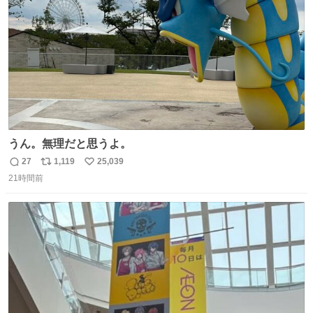
数
くて良かった
うん。無理だと思うよ。
27
1,119
25,039
返
リ
い
21時間前
信
ポ
い
数
ス
ね
ト
数
数