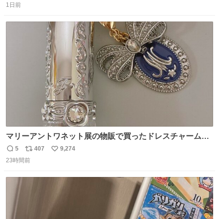
1日前
信
ポ
い
数
ス
ね
ト
数
数
マリーアントワネット展の物販で買ったドレスチャームを
流行りのめじるしアクセサリーにして、リップにつけた
5
407
9,274
返
リ
い
り、同じく物販で購入したシュシュにつけたりしています
23時間前
信
ポ
い
💄💎
数
ス
ね
ト
数
数