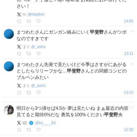
さい！
m.
@
mqy6vn
14:00
まつわたさんにガンガン絡みにいく
甲斐野
さんがツボ
なのですきです
まり
@
_sslns
13:11
まつわたさん先発で見たいけど今季はさすがにあがる
としたらリリーフかな…
甲斐野
さんとの同郷コンビの
ブルペンみたい
まり
@
_sslns
13:10
明日から3つ潰せば4.5か 夢は見たいね まぁ最近の内容
見てると期待0%だな 勇気を100%ください
甲斐野
央
t🦁
@
hs____63
12:30