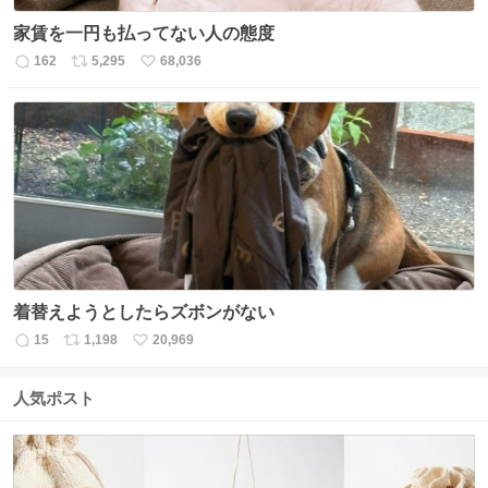
家賃を一円も払ってない人の態度
162
5,295
68,036
返
リ
い
信
ポ
い
数
ス
ね
ト
数
数
着替えようとしたらズボンがない
15
1,198
20,969
返
リ
い
信
ポ
い
数
ス
ね
人気ポスト
ト
数
数