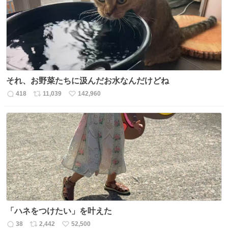
それ、お野菜たちに汲んだお水なんだけどね
418
11,039
142,960
返
リ
い
信
ポ
い
数
ス
ね
ト
数
数
「ハネをつけたい」を叶えた
38
2,442
52,500