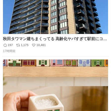
秋田タワマン建ちまくってる 高齢化ヤバすぎて駅前にコン
パクトシティつくって高齢者を住ませる考えらしい 病院も
197
1,175
10,481
返
リ
い
全部駅前にある
17時間前
信
ポ
い
数
ス
ね
ト
数
数