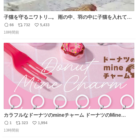
子猫を守るニワトリ...。 雨の中、羽の中に子猫を入れて守
る姿に感動した！！ 愛は種族を超える！
66
732
5,433
返
リ
い
18時間前
信
ポ
い
数
ス
ね
ト
数
数
カラフルなドーナツのmineチャーム ドーナツのMine
charm マインチャーム fumuo.jp/view/item/0000…
1
323
1,994
返
リ
い
13時間前
信
ポ
い