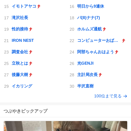
イモトアヤコ
明日から9連休
滝沢社長
バ(8)ナナ(7)
性的接待
ホルムズ通航
IRON NEST
コンピューターおばあちゃん
調査会社
阿部ちゃんおはよう
立秋とは
光GENJI
後藤大樹
主計局次長
イカリング
半沢直樹
100位まで見る
つぶやきピックアップ