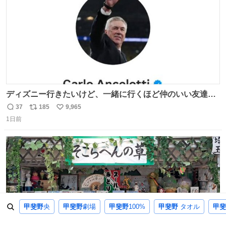
ディズニー行きたいけど、一緒に行くほど仲のいい友達が
居ない… ほんでこれ
37
185
9,965
返
リ
い
1日前
信
ポ
い
数
ス
ね
ト
数
数
甲斐野
央
甲斐野
劇場
甲斐野
100%
甲斐野
タオル
甲斐