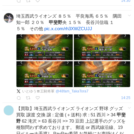
14:30
埼玉西武ライオンズ ８５％ 平良海馬 ６５％ 隅田
知一郎 ２０％
甲斐野
央 １５％ 長谷川信哉 １
５％ その他
pic.x.com/rh3XWZCUJJ
いとゆう〓王騎将軍
@
48fam_TakaTora7
14:25
【買取】埼玉西武ライオンズ ライオンズ 野球 グッズ
買取 譲渡 交換 譲 : 定価 (＋送料) 求 : 51 西川 > 34
甲斐
野
62 滝沢 > 63 長谷川 >> 70 豆田 上記選手のグッズを
種類問わず求めております。 郵送 or 西武線沿線、19
日ベルーナ手渡し PayPay希望 お気軽にお声掛けくだ