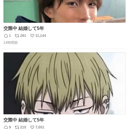
交際中 結婚して5年
1
281
11,144
返
リ
い
14時間前
信
ポ
い
数
ス
ね
ト
数
数
交際中 結婚して5年
9
210
7,001