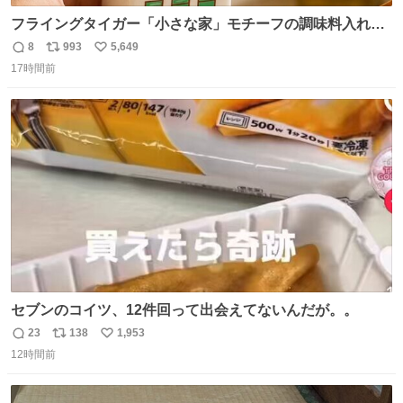
フライングタイガー「小さな家」モチーフの調味料入れ、
並べれば“デンマークの街並み”に ピンク・グリーン・テラ
8
993
5,649
返
リ
い
コッタの全9種 - fashion-press.net/news/149552
17時間前
信
ポ
い
数
ス
ね
ト
数
数
セブンのコイツ、12件回って出会えてないんだが。。
23
138
1,953
返
リ
い
12時間前
信
ポ
い
数
ス
ね
ト
数