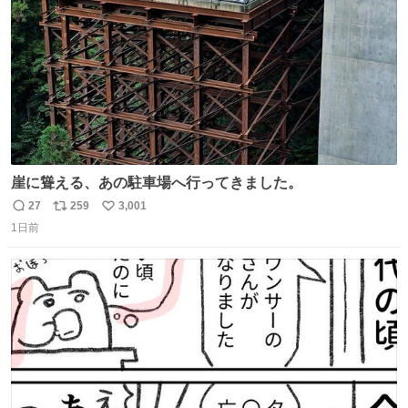
数
崖に聳える、あの駐車場へ行ってきました。
27
259
3,001
返
リ
い
1日前
信
ポ
い
数
ス
ね
ト
数
数