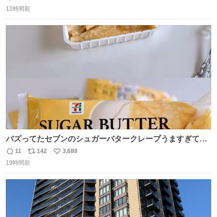
返
リ
い
12時間前
信
ポ
い
数
ス
ね
ト
数
数
バズってたセブンのシュガーバタークレープうますぎて
7NOWで買い溜め🛒💭
11
142
3,688
返
リ
い
19時間前
信
ポ
い
数
ス
ね
ト
数
数