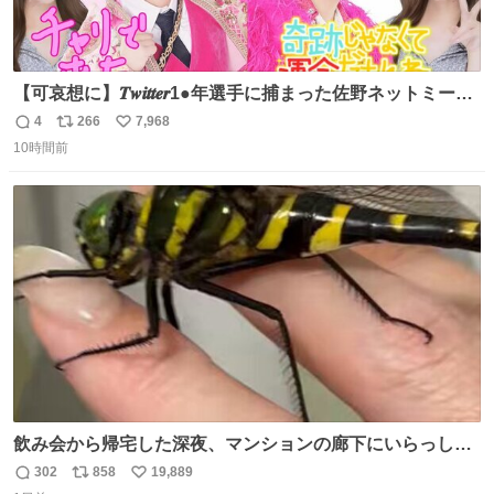
【可哀想に】𝑻𝒘𝒊𝒕𝒕𝒆𝒓1●年選手に捕まった佐野ネットミーム
勇斗さんのコラボプリ
4
266
7,968
返
リ
い
10時間前
信
ポ
い
数
ス
ね
ト
数
数
飲み会から帰宅した深夜、マンションの廊下にいらっしゃ
ったオニヤンマ様 まさかこんな都会でお会いできるなんて
302
858
19,889
返
リ
い