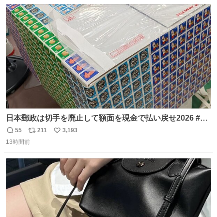
数
ス
ね
ト
数
数
日本郵政は切手を廃止して額面を現金で払い戻せ2026 #日
本郵政 @JapanPostHD_PR
55
211
3,193
返
リ
い
13時間前
信
ポ
い
数
ス
ね
ト
数
数