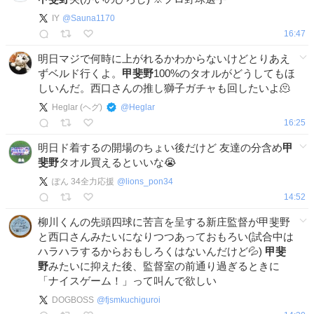
IY
@
Sauna1170
16:47
明日マジで何時に上がれるかわからないけどとりあえ
ずベルド行くよ。
甲斐野
100%のタオルがどうしてもほ
しいんだ。西口さんの推し獅子ガチャも回したいよ🫠
Heglar (ヘグ)
@
Heglar
16:25
明日ド着するの開場のちょい後だけど 友達の分含め
甲
斐野
タオル買えるといいな😭
ぽん 34全力応援
@
lions_pon34
14:52
柳川くんの先頭四球に苦言を呈する新庄監督が甲斐野
と西口さんみたいになりつつあっておもろい(試合中は
ハラハラするからおもしろくはないんだけど💦)
甲斐
野
みたいに抑えた後、監督室の前通り過ぎるときに
「ナイスゲーム！」って叫んで欲しい
DOGBOSS
@
fjsmkuchiguroi