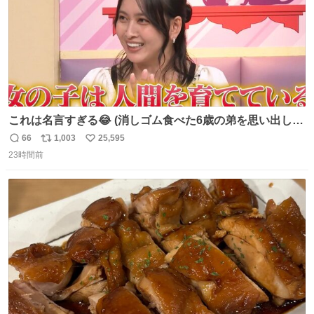
これは名言すぎる😂 (消しゴム食べた6歳の弟を思い出しな
がら)
66
1,003
25,595
返
リ
い
23時間前
信
ポ
い
数
ス
ね
ト
数
数