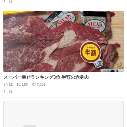
思っておらず大興奮しております かっこよすぎる 指を差し
1日前
信
ポ
い
伸べると乗ってきてくれたのでひとまず一緒に帰宅しまし
数
ス
ね
たが、飛ばないということは弱っていらっしゃるのでしょ
ト
数
数
うか…素敵すぎる
スーパー幸せランキング3位 半額の赤身肉
22
183
7,059
返
リ
い
1日前
信
ポ
い
数
ス
ね
ト
数
数