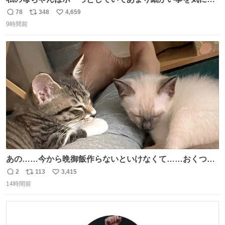
ません。優秀な人の多い現代の価値観から見ると、あまり
78
348
4,659
返
リ
い
優秀な母親ではないかもしれません。でも、だからこそ、
9時間前
信
ポ
い
私はそういう母親が大好きです。今も昔もすごくリラック
数
ス
ね
スします。「優秀」と「良い」は別なんですよね。 1/2
ト
数
数
あの……今から晩御飯作らないといけなくて……おくつろ
ぎのところ申し訳ないのですが……あの………😥
2
113
3,415
返
リ
い
14時間前
信
ポ
い
数
ス
ね
ト
数
数