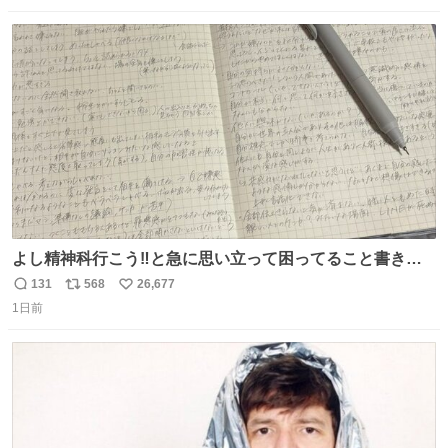
数
ス
ね
ト
数
数
よし精神科行こう‼️と急に思い立って困ってること書き出
してたらペン止まらなくなってすごい勢いで埋まってワロ
131
568
26,677
返
リ
い
タ
1日前
信
ポ
い
数
ス
ね
ト
数
数