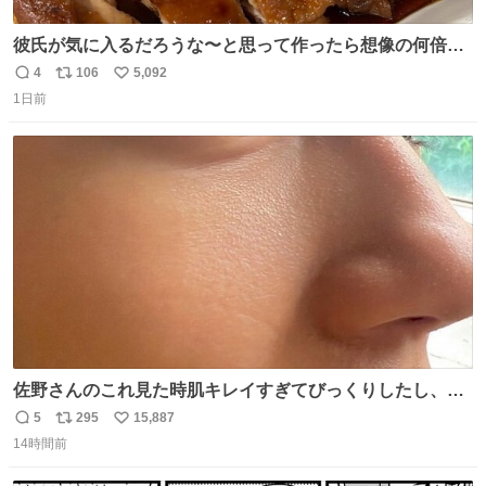
彼氏が気に入るだろうな〜と思って作ったら想像の何倍も
美味しい美味しい言ってくれて嬉しい
4
106
5,092
返
リ
い
1日前
信
ポ
い
数
ス
ね
ト
数
数
佐野さんのこれ見た時肌キレイすぎてびっくりしたし、や
はりアイドルって体型･肌管理すごすぎる
5
295
15,887
返
リ
い
14時間前
信
ポ
い
数
ス
ね