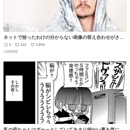
ネットで拾ったわけの分からない画像の答え合わせがされ
ていくw
4
122
1,954
返
リ
い
14時間前
信
ポ
い
数
ス
ね
ト
数
数
私の母ちゃんはボーっとしていてあまり細かい事を気にし