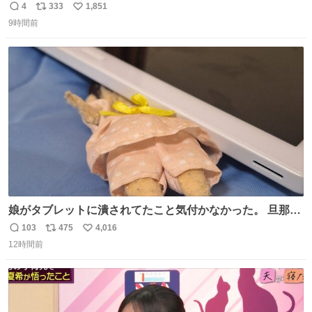
4
333
1,851
返
リ
い
9時間前
信
ポ
い
数
ス
ね
ト
数
数
娘がタブレットに潰されてたこと気付かなかった。 旦那だ
けは娘の波長を感じ取れるから声出せずともSOSが伝わっ
103
475
4,016
返
リ
い
たらしい。 急いで旦那が救出して、泣きじゃくる娘に自分
12時間前
信
ポ
い
も謝って抱きしめようとしたら、ビンタされてしまった。
数
ス
ね
3回ほど。 小さい手だけど、地味に痛い。 その後、娘は旦
ト
数
数
那に泣きついてた。