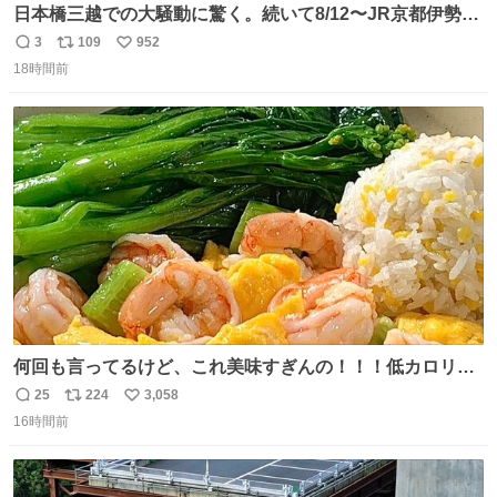
日本橋三越での大騒動に驚く。続いて8/12〜JR京都伊勢丹
でPOP UP STOREがオープンするとのこと…皆さんお怪
3
109
952
返
リ
い
我なくお買い物を🙏 写真は2026/5/21 ロードショーの前日
18時間前
信
ポ
い
。だーれも写真撮ってなかったんだけどなぁ😵‍💫
数
ス
ね
ト
数
数
何回も言ってるけど、これ美味すぎんの！！！低カロリー
で満足感エグいから一生食べてる😭
25
224
3,058
返
リ
い
16時間前
信
ポ
い
数
ス
ね
ト
数