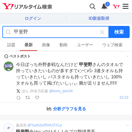
i
ログイン
ID新規取得
検索
キ
ー
話題
最新
画像
動画
ユーザー
ウェブ検索
ワ
ベストポスト
ー
ド
今日ぼっち外野参戦なんだけど
甲斐野
さんのタオルで
を
持っていきたいものが多すぎて👉👈💦 3連タオルも持
消
っていきたいし バスタオルも持っていきたいし 100%
す
タオルも買って掲げたいしぃぃ 腕が足りません‼️‼️‼️
ぽん 34全力応援
@
lions_pon34
15:33
分析グラフを見る
返信先:
@
Yuoh2y2RHUSYLjr
甲斐野
央(かいのひろし) ※プロ野球選手