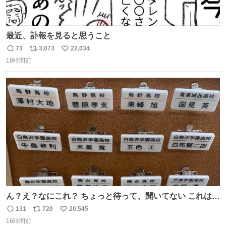
最近、訃報を見ると思うこと
73
3,073
22,034
返
リ
い
18時間前
信
ポ
い
数
ス
ね
ト
数
数
ん？え？なにこれ？ ちょっと待って、聞いてない これは販
売されているのもですか？
131
720
20,545
返
リ
い
16時間前
信
ポ
い