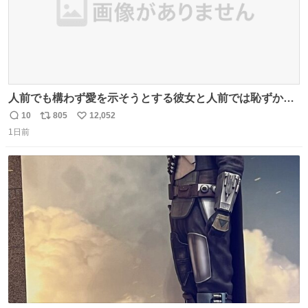
人前でも構わず愛を示そうとする彼女と人前では恥ずかし
いけど彼女を死ぬほど愛している彼氏 同士いませんか✋️
10
805
12,052
返
リ
い
1日前
信
ポ
い
数
ス
ね
ト
数
数