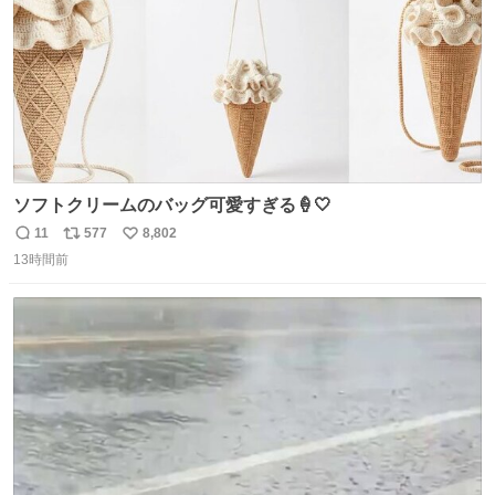
ソフトクリームのバッグ可愛すぎる🍦🤍
11
577
8,802
返
リ
い
13時間前
信
ポ
い
数
ス
ね
ト
数
数