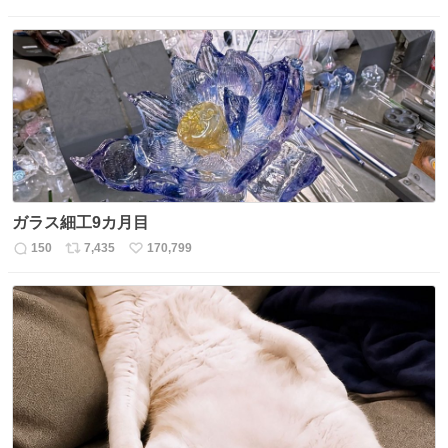
返
リ
い
信
ポ
い
数
ス
ね
ト
数
数
ガラス細工9カ月目
150
7,435
170,799
返
リ
い
信
ポ
い
数
ス
ね
ト
数
数