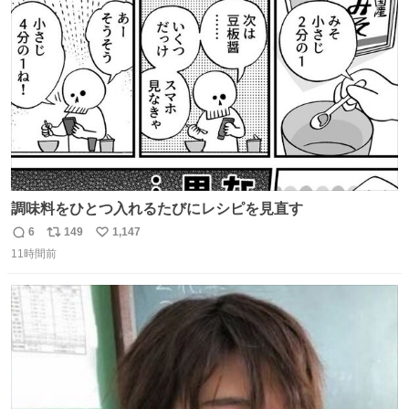
ト
数
数
調味料をひとつ入れるたびにレシピを見直す
6
149
1,147
返
リ
い
11時間前
信
ポ
い
数
ス
ね
ト
数
数