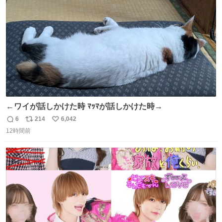
数
←ワイが話しかけた時 ﾏｯﾏが話しかけた時→
6
214
6,042
返
リ
い
12時間前
信
ポ
い
数
ス
ね
ト
数
数