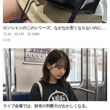
ロンシャンのこのシリーズ、なかなか安くならないのにセ
ール価格になってる🖤✨レザーなのが反則級にかわいい。
24
153
3,820
返
リ
い
持ってるだけでコーデが格上げされる。
1日前
信
ポ
い
数
ス
ね
ト
数
数
ライブ会場では、財布の判断力がおかしくなる。