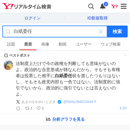
i
ログイン
ID新規取得
検索
キ
ー
話題
最新
画像
動画
ユーザー
ウェブ検索
ワ
ベストポスト
ー
ド
法制度上だけで今の政権を判断しても意味がないの
を
よ。政治的な合意形成が雑なんだから。そもそも有権
消
者は投票した相手に
白紙委任
状を渡したつもりはない
す
し、そもそも政党内部も一色ではない。法制度的に強
引でないから、政治的に強引でないとは言えないの
よ。
あまのがわinいとざき
@
5b0a29db23dd47f
1
2
4:20
分析グラフを見る