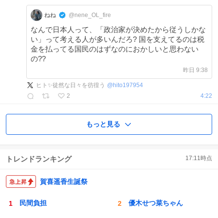
ねね
@nene_OL_fire
なんで日本人って、「政治家が決めたから従うしかな
い」って考える人が多いんだろ? 国を支えてるのは税
金を払ってる国民のはずなのにおかしいと思わない
の??
昨日 9:38
ヒト✨️徒然な日々を彷徨う
@
hito197954
2
4:22
もっと見る
トレンドランキング
17:11
時点
賀喜遥香生誕祭
民間負担
優木せつ菜ちゃん