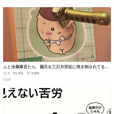
信
ポ
い
数
ス
ね
ト
数
数
ふと冷蔵庫見たら、脳天を三日月宗近に突き刺されてるく
りまんじゅうパイセンが
1
392
4,996
返
リ
い
1日前
信
ポ
い
数
ス
ね
ト
数
数