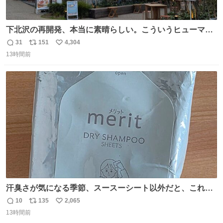
下北沢の再開発、本当に素晴らしい。こういうヒューマン
スケールの開発がいいんだよ。
31
151
4,304
返
リ
い
13時間前
信
ポ
い
数
ス
ね
ト
数
数
汗臭さが気になる季節、スースーシート以外だと、これが
とにかくスッキリする。2年くらい前に #生活は踊る で紹
10
135
2,065
返
リ
い
介したやつ。おじさんにもおばさんにもオススメだ。ドラ
13時間前
信
ポ
い