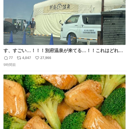
す、すごい…！！！別府温泉が来てる…！！これはどれぐ
らい待つんだろう…
77
4,047
27,966
返
リ
い
9時間前
信
ポ
い
数
ス
ね
ト
数
数