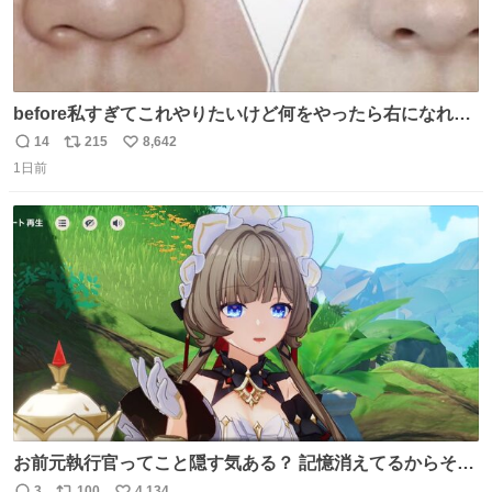
before私すぎてこれやりたいけど何をやったら右になれる
の
14
215
8,642
返
リ
い
1日前
信
ポ
い
数
ス
ね
ト
数
数
お前元執行官ってこと隠す気ある？ 記憶消えてるからそん
な考えに至らないだろうけどさ…
3
100
4,134