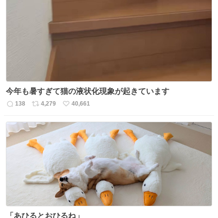
数
ス
ね
ト
数
数
今年も暑すぎて猫の液状化現象が起きています
138
4,279
40,661
返
リ
い
信
ポ
い
数
ス
ね
ト
数
数
「あひるとおひるね」