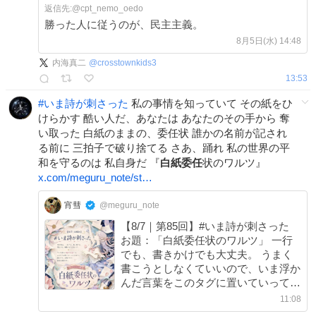
返信先:@
cpt_nemo_oedo
勝った人に従うのが、民主主義。
8月5日(水) 14:48
内海真二
@
crosstownkids3
13:53
#
いま詩が刺さった
私の事情を知っていて その紙をひ
けらかす 酷い人だ、あなたは あなたのその手から 奪
い取った 白紙のままの、委任状 誰かの名前が記され
る前に 三拍子で破り捨てる さあ、踊れ 私の世界の平
和を守るのは 私自身だ 『
白紙委任
状のワルツ』
x.com/meguru_note/st…
宵彗
@meguru_note
【8/7｜第85回】#いま詩が刺さった
お題：「白紙委任状のワルツ」 一行
でも、書きかけでも大丈夫。 うまく
書こうとしなくていいので、いま浮か
んだ言葉をこのタグに置いていってく
ださい。 読むだけ、引用するだけの
11:08
参加も大歓迎です。 心に残った作品