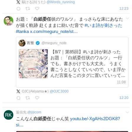
駆ける詩(うた)
@
Words_running
は、主催が引用RTでご紹介します。
12:23
お題：「
白紙委任
状のワルツ」 まっさらな床にあなた
が描く軌跡 赴くままに紡いだ音で
#
いま詩が刺さった
#
tanka
x.com/meguru_note/st…
宵彗
@meguru_note
【8/7｜第85回】#いま詩が刺さった
お題：「白紙委任状のワルツ」 一行
でも、書きかけでも大丈夫。 うまく
書こうとしなくていいので、いま浮か
んだ言葉をこのタグに置いていってく
ださい。 読むだけ、引用するだけの
11:08
参加も大歓迎です。 心に残った作品
OJC(Akiyama★)
@
OJC3000
は、主催が引用RTでご紹介します。
12:20
返信先:
@
jijicom
こんなん
白紙委任
じゃん笑
youtu.be/-XgAHs2DGK8?
si…