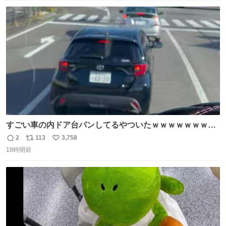
ストに売ってるぞ。ドライシャンプーって書いてあるけど
数
ス
ね
汗拭きシートみたいなもの。耳裏襟足首筋がんがん拭いて
ト
数
数
汗臭不安を解消。
すごい車の内ドア台パンしてるやついたｗｗｗｗｗｗｗｗ
ｗｗｗｗｗｗ
2
113
3,758
返
リ
い
18時間前
信
ポ
い
数
ス
ね
ト
数
数