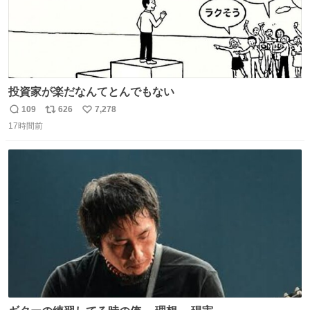
投資家が楽だなんてとんでもない
109
626
7,278
返
リ
い
17時間前
信
ポ
い
数
ス
ね
ト
数
数