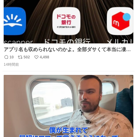
アプリ名も収められないのかよ。全部ダサくて本当に凄
い。 https://t.co/LemyLGyVkR
10
502
4,498
返
リ
い
14時間前
信
ポ
い
数
ス
ね
ト
数
数