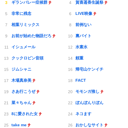
ギランバレー症候群
賀喜遥香生誕祭
非常に残念
LIVE映像
相葉リミックス
前例ない
お前が始めた物語だろ
裏バイト
イシュメール
水素水
クックロビン音頭
頼重
ジムシャニ
帰宅山ケンイチ
木場真奈美
FACT
さあ行こうぜ
モモンガ推し
菜々ちゃん
ぼんぼんりぼん
8に愛された女
ネコます
take me
おかしなサイト