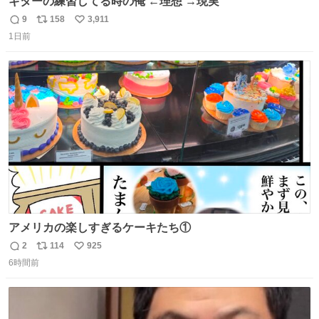
ギターの練習してる時の俺 ←理想 →現実
9
158
3,911
返
リ
い
1日前
信
ポ
い
数
ス
ね
ト
数
数
アメリカの楽しすぎるケーキたち①
2
114
925
返
リ
い
6時間前
信
ポ
い
数
ス
ね
ト
数
数