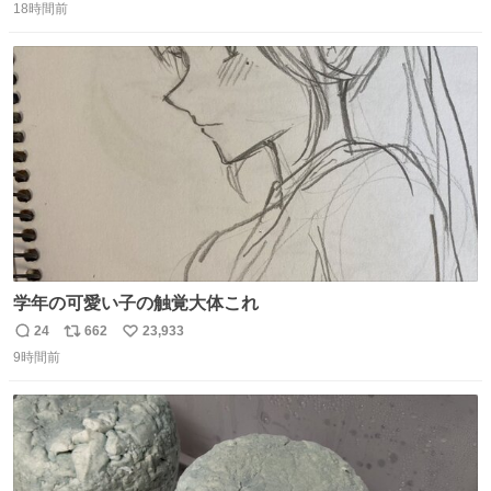
18時間前
信
ポ
い
数
ス
ね
ト
数
数
学年の可愛い子の触覚大体これ
24
662
23,933
返
リ
い
9時間前
信
ポ
い
数
ス
ね
ト
数
数