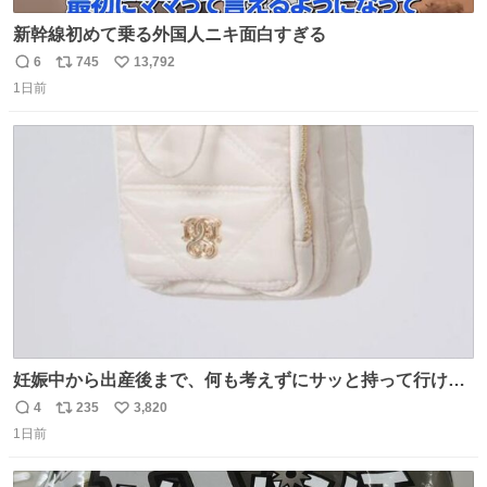
新幹線初めて乗る外国人ニキ面白すぎる
6
745
13,792
返
リ
い
1日前
信
ポ
い
数
ス
ね
ト
数
数
妊娠中から出産後まで、何も考えずにサッと持って行ける
ようなショルダーバッグが欲しいな〜と思っていたのだけ
4
235
3,820
返
リ
い
ど snidelでめちゃくちゃピッタリなものを見つけたので買
1日前
信
ポ
い
った！✨ スマホと小物とペットボトルが入るの最高すぎる
数
ス
ね
🥹 しかもスマホ入れ独立してるしファスナーない！地味に
ト
数