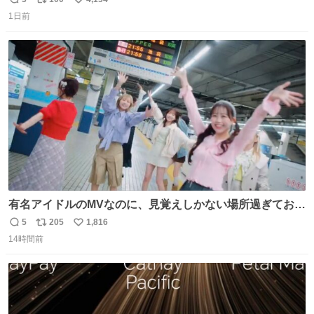
返
リ
い
1日前
信
ポ
い
数
ス
ね
ト
数
数
有名アイドルのMVなのに、見覚えしかない場所過ぎておも
ろいな
5
205
1,816
返
リ
い
14時間前
信
ポ
い
数
ス
ね
ト
数
数