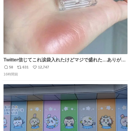
数
Twitter信じてこれ涙袋入れたけどマジで盛れた…ありがと
う…
58
631
12,747
返
リ
い
16時間前
信
ポ
い
数
ス
ね
ト
数
数