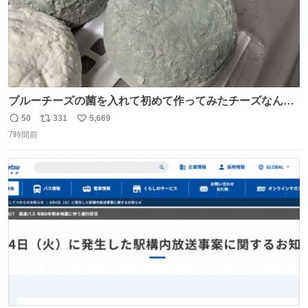
ブルーチーズの菌を入れて初めて作ってみたチーズなんだ
けど 本能でちょっとヤバいと思っちゃう見た目だな
50
331
5,669
返
リ
い
7時間前
信
ポ
い
数
ス
ね
ト
数
数