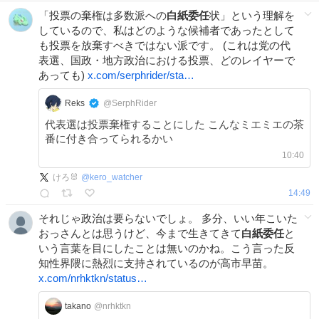
「投票の棄権は多数派への
白紙委任
状」という理解を
しているので、私はどのような候補者であったとして
も投票を放棄すべきではない派です。 (これは党の代
表選、国政・地方政治における投票、どのレイヤーで
あっても)
x.com/serphrider/sta…
Reks
@SerphRider
代表選は投票棄権することにした こんなミエミエの茶
番に付き合ってられるかい
10:40
けろ🐰
@
kero_watcher
14:49
それじゃ政治は要らないでしょ。 多分、いい年こいた
おっさんとは思うけど、今まで生きてきて
白紙委任
と
いう言葉を目にしたことは無いのかね。こう言った反
知性界隈に熱烈に支持されているのが高市早苗。
x.com/nrhktkn/status…
takano
@nrhktkn