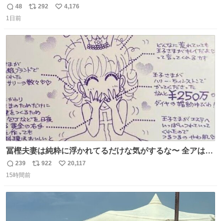
とがあります…。 もしかすると「電話の出方」に困ってい
48
292
4,176
返
リ
い
るのかもしれません。 そこで「何を話せばいいか」が見え
1日前
信
ポ
い
る手引きを用意して、安心して電話に出られるようにしま
数
ス
ね
す。 インターホンの応対も大切なコミュニケーションの学
ト
数
数
びです。
冨樫夫妻は純粋に浮かれてるだけな気がするな〜 全アはこ
こに自分の市場価値的なものを上乗せするので、 すっぴん
239
922
20,117
返
リ
い
＆寝起きのボサボサ頭でも「今日も可愛いね」が止まらな
15時間前
信
ポ
い
い。放っておくと永遠に髪撫でてきて作業進まない()
数
ス
ね
156cm40kg、年中日焼け止めとお友達の私より綺麗な手や
ト
数
数
めてもろて とか言う