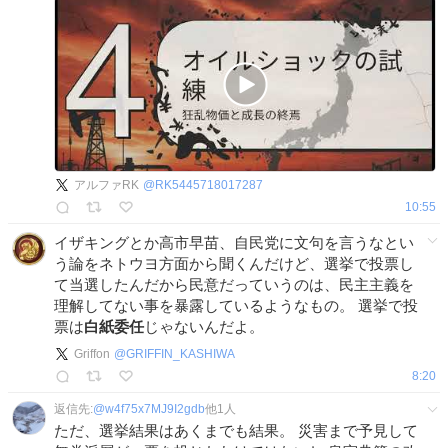
アルファRK
@
RK5445718017287
10:55
イザキングとか高市早苗、自民党に文句を言うなとい
う論をネトウヨ方面から聞くんだけど、選挙で投票し
て当選したんだから民意だっていうのは、民主主義を
理解してない事を暴露しているようなもの。 選挙で投
票は
白紙委任
じゃないんだよ。
Griffon
@
GRIFFIN_KASHIWA
8:20
返信先:
@
w4f75x7MJ9I2gdb
他
1
人
ただ、選挙結果はあくまでも結果。 災害まで予見して