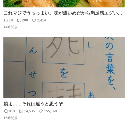
これマジでうっっまい。味が濃いめだから満足感エグいし
1週間で3キロ痩せた😭
10
200
2,414
返
リ
い
14時間前
信
ポ
い
数
ス
ね
ト
数
数
娘よ……それは違うと思うぞ
819
14,535
155,168
返
リ
い
16時間前
信
ポ
い
数
ス
ね