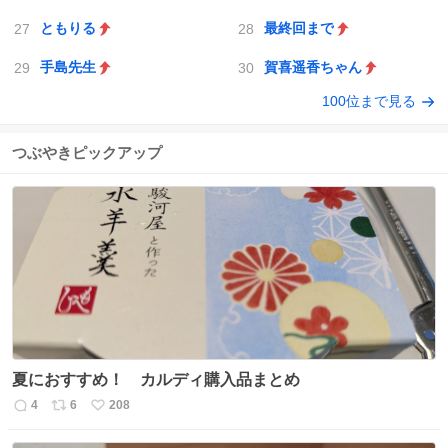
ともりる
最終回まで
手島先生
賀喜遥香ちゃん
100位まで見る
つぶやきピックアップ
夏におすすめ！ カルディ購入品まとめ
4
6
208
返
リ
い
信
ポ
い