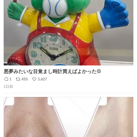
ト
数
数
悪夢みたいな目覚まし時計買えばよかった⚾
1
455
3,427
返
リ
い
1日前
信
ポ
い
数
ス
ね
ト
数
数