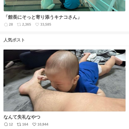
「館長にそっと寄り添うキナコさん」
28
2,365
33,585
返
リ
い
信
ポ
い
数
ス
ね
人気ポスト
ト
数
数
なんて失礼なやつ
12
164
10,944
返
リ
い