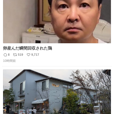
卵産んだ瞬間回収された鶏
8
519
9,717
返
リ
い
10時間前
信
ポ
い
数
ス
ね
ト
数
数