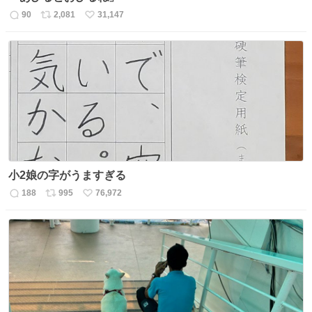
90
2,081
31,147
返
リ
い
信
ポ
い
数
ス
ね
ト
数
数
小2娘の字がうますぎる
188
995
76,972
返
リ
い
信
ポ
い
数
ス
ね
ト
数
数