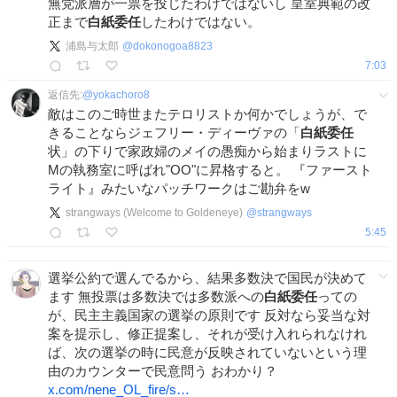
無党派層が一票を投じたわけではないし 皇室典範の改
正まで
白紙委任
したわけではない。
浦島与太郎
@
dokonogoa8823
7:03
返信先:
@
yokachoro8
敵はこのご時世またテロリストか何かでしょうが、で
きることならジェフリー・ディーヴァの「
白紙委任
状」の下りで家政婦のメイの愚痴から始まりラストに
Mの執務室に呼ばれ"OO"に昇格すると。 『ファースト
ライト』みたいなパッチワークはご勘弁をw
strangways (Welcome to Goldeneye)
@
strangways
5:45
選挙公約で選んでるから、結果多数決で国民が決めて
ます 無投票は多数決では多数派への
白紙委任
っての
が、民主主義国家の選挙の原則です 反対なら妥当な対
案を提示し、修正提案し、それが受け入れられなけれ
ば、次の選挙の時に民意が反映されていないという理
由のカウンターで民意問う おわかり？
x.com/nene_OL_fire/s…