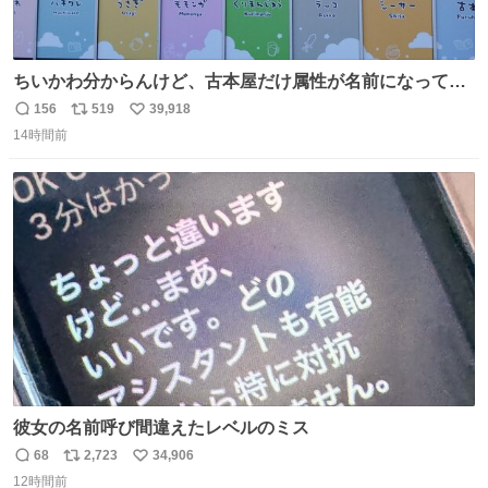
ちいかわ分からんけど、古本屋だけ属性が名前になってる
のはどういうこと？
156
519
39,918
返
リ
い
14時間前
信
ポ
い
数
ス
ね
ト
数
数
彼女の名前呼び間違えたレベルのミス
68
2,723
34,906
返
リ
い
12時間前