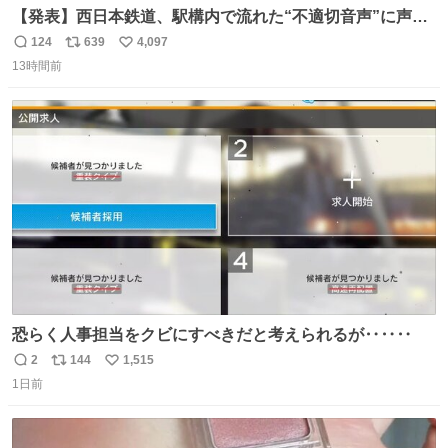
【発表】西日本鉄道、駅構内で流れた“不適切音声”に声明
「被害届も検討」 news.livedoor.com/article/detail… 4日
124
639
4,097
返
リ
い
に西鉄福岡（天神）駅および薬院駅で発生した駅構内放送
13時間前
信
ポ
い
事案について声明を公表した。「第三者によって駅構内放
数
ス
ね
送設備に外部から不正に音声が流された可能性も含めて確
ト
数
数
認を実施」と説明した。
恐らく人事担当をクビにすべきだと考えられるが‥‥‥
2
144
1,515
返
リ
い
1日前
信
ポ
い
数
ス
ね
ト
数