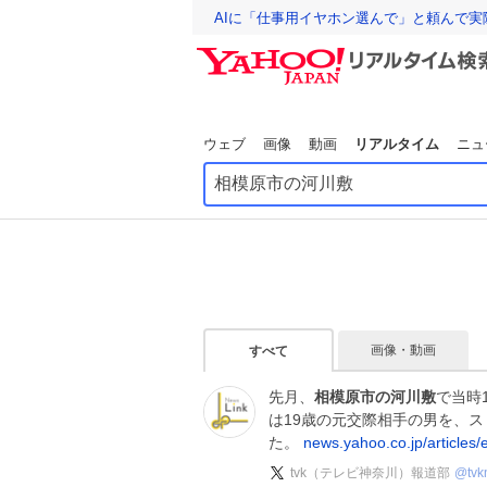
AIに「仕事用イヤホン選んで」と頼んで
ウェブ
画像
動画
リアルタイム
ニュ
画像・動画
すべて
先月、
相模原市の河川敷
で当時
は19歳の元交際相手の男を、
た。
news.yahoo.co.jp/articles
tvk（テレビ神奈川）報道部
@
tv