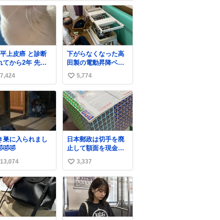
扁平上皮癌 と診断
下がらなくなった高
れてから2年 先生
田製の電動昇降ベッ
ら「寛解でいいで
ト。 メーカーから
7,424
5,774
い
ょう！」と言われ
は、完全に見放され
した。 がんばった
たんですが、 見事に
い
。
85歳の父が治しまし
ね
た。 うちの父は、ト
数
ヨタカローラのボデ
ィをオート生産す
る、工業ロボットの
き巣に入られまし
日本郵政は切手を廃
製作者なんですが、
🤣🤣
止して額面を現金で
父が電動ベットの配
払い戻せ2026 #日本
線をハンダで修理し
13,074
3,337
い
郵政
ている横で、
@JapanPostHD_PR
い
ね
数