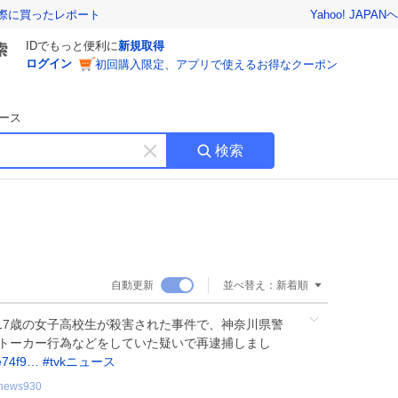
Yahoo! JAPAN
ヘ
実際に買ったレポート
IDでもっと便利に
新規取得
ログイン
初回購入限定、アプリで使えるお得なクーポン
ース
検索
キ
ー
ワ
ー
ド
を
消
自動更新
並べ替え：
新着順
す
17歳の女子高校生が殺害された事件で、神奈川県警
ストーカー行為などをしていた疑いで再逮捕しまし
/e74f9…
#
tvkニュース
knews930