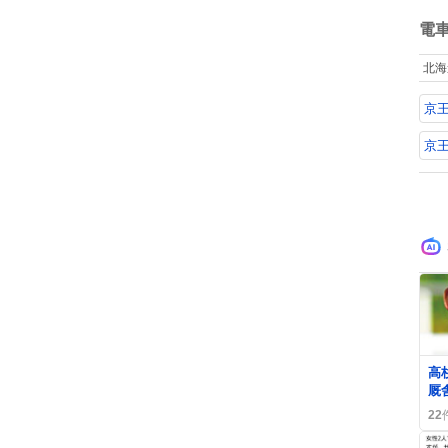
て
ね
数
電
北海
京
京
0
高
厩
へ
22
念