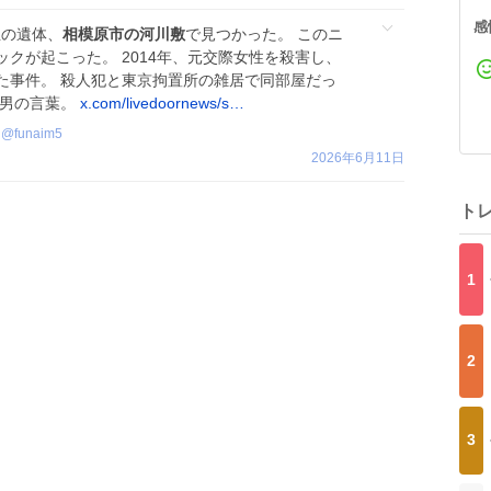
感
生の遺体、
相模原市の河川敷
で見つかった。 このニ
クが起こった。 2014年、元交際女性を殺害し、
た事件。 殺人犯と東京拘置所の雑居で同部屋だっ
る男の言葉。
x.com/livedoornews/s…
@
funaim5
2026年6月11日
ト
1
2
3