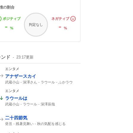
情の割合
ポジティブ
ネガティブ
-
-
判定なし
%
%
レンド
23:17
更新
エンタメ
アナザースカイ
武蔵小山
深澤さん
ラウール
ふかラウ
1時間SP
Snow Manラウール
エンタメ
ラウールは
武蔵小山
ラウール
深澤辰哉
Snow Manラウール
Snow Man
Snow Manの
Snow
二十四節気
癸丑
残暑見舞い
秋の気配を感じる
暑中見舞い