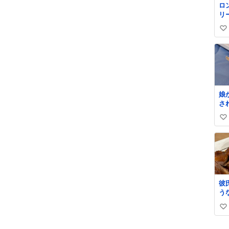
ロ
リ
く
い
ル
✨
い
級
ね
て
数
格
娘
さ
な
い
は
れ
い
も
ね
し
数
救
く
て
彼
た
う
し
た
小
い
味
味
て
い
娘