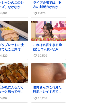
ンシャンのこのシ
ライブ会場では、財
ーズ、なかなか安
布の判断力がおかし
ならないのにセー
くなる。
4,061
2,076
い
価格になってる🖤
レザーなのが反則
い
にかわいい。持っ
ね
るだけでコーデが
数
上げされる。
がタブレットに潰
これは名言すぎる😂
れてたこと気付か
(消しゴム食べた6歳
かった。 旦那だけ
の弟を思い出しなが
4,420
30,500
い
娘の波長を感じ取
ら)
るから声出せずと
い
SOSが伝わったら
ね
い。 急いで旦那が
数
出して、泣きじゃ
る娘に自分も謝っ
抱きしめようとし
氏が気に入るだろ
佐野さんのこれ見た
ら、ビンタされて
な〜と思って作っ
時肌キレイすぎてび
まった。3回ほど。
ら想像の何倍も美
っくりしたし、やは
さい手だけど、地
5,092
16,236
い
しい美味しい言っ
りアイドルって体型･
に痛い。 その後、
くれて嬉しい
肌管理すごすぎる
い
は旦那に泣きつい