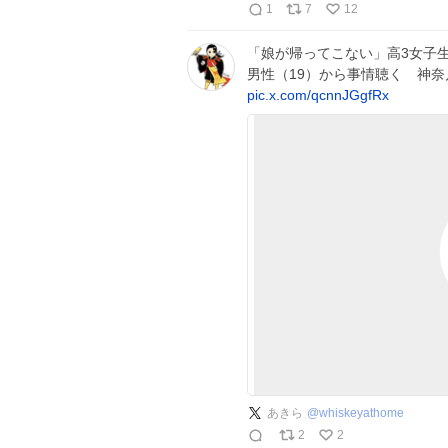
1
7
12
「娘が帰ってこない」高3女子生
男性（19）から事情聴く 神
pic.x.com/qcnnJGgfRx
あきら
@
whiskeyathome
2
2