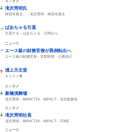
エンタメ
滝沢秀明氏
神宮寺勇太、
滝沢秀明
神宮寺勇太
Number_i
ばあちゃる引退
引退する
ばあちゃる
15時から
ニュース
エース級の財務官僚が異例転出へ
エース級の財務官僚
官邸幹部
公務員の
財務官僚
朝日新聞
浦上天主堂
キリスト教
エンタメ
新橋演舞場
滝沢秀明
IMPACT26
IMPACT
滝沢歌舞伎
主演舞台
TOBE
IMP.
演舞場
椿泰我
エンタメ
サンスポ
10月から
滝沢秀明社長
滝沢秀明
IMPACT26
IMPACT
TOBE
滝沢社長
IMP.
5大ドームツアー
ニュース
想像できない
日程発表