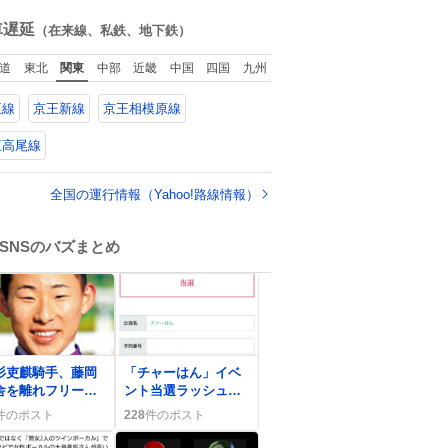
た。
ね
数
車遅延
（在来線、私鉄、地下鉄）
道
東北
関東
中部
近畿
中国
四国
九州
王線
京王新線
京王相模原線
王高尾線
全国の運行情報（Yahoo!路線情報）
SNSのバズまとめ
0
杉吏麒騎手、藤岡
「チャーはん」イベ
舎を離れフリー
ント当選ラッシュに
 SNSで驚きや残
歓喜の声「やば
件のポスト
228
件のポスト
の声も見られる
い！！！」と「うれ
しっ♪」が続出