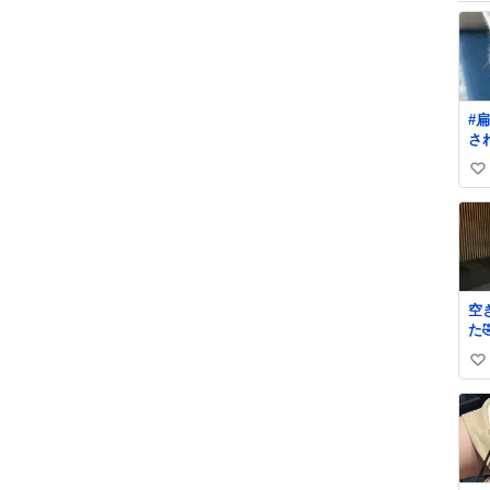
#
さ
か
い
し
ま
い
ね
ね
数
空
た
い
い
ね
数