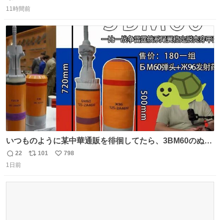
返
リ
い
11時間前
信
ポ
い
数
ス
ね
ト
数
数
いつものように某中華通販を徘徊してたら、3BM60のぬい
ぐるみを発見してしまった…。
22
101
798
返
リ
い
1日前
信
ポ
い
数
ス
ね
ト
数
数