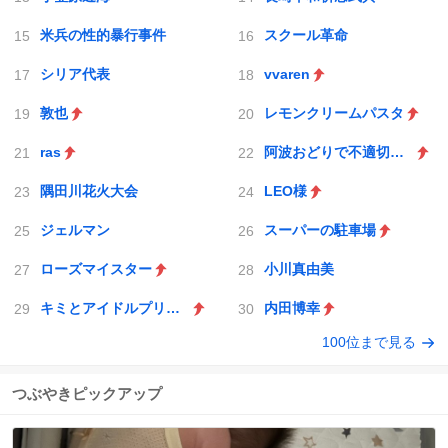
米兵の性的暴行事件
スクール革命
シリア代表
vvaren
敦也
レモンクリームパスタ
ras
阿波おどりで不適切な動画
隅田川花火大会
LEO様
ジェルマン
スーパーの駐車場
ローズマイスター
小川真由美
キミとアイドルプリキュア♪
内田博幸
100位まで見る
つぶやきピックアップ