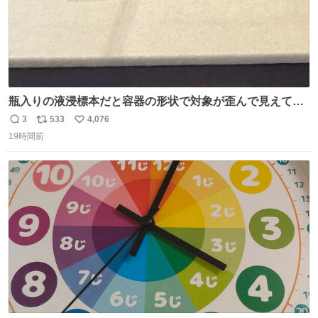
瓶入りの液浸標本だと容器の形状で対象が歪んで見えてし
まうことから、なるべく歪みがない状態で観察しやすいよ
3
533
4,076
返
リ
い
うにこのような形で保存していると前に科博の先生から教
19時間前
信
ポ
い
えてもらった #国立科学博物館
数
ス
ね
ト
数
数