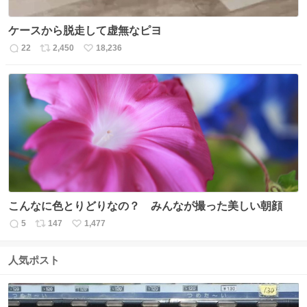
ケースから脱走して虚無なピヨ
22
2,450
18,236
返
リ
い
信
ポ
い
数
ス
ね
ト
数
数
こんなに色とりどりなの？ みんなが撮った美しい朝顔
5
147
1,477
返
リ
い
信
ポ
い
数
ス
ね
人気ポスト
ト
数
数