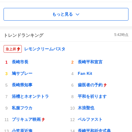
もっと見る
トレンドランキング
5:42
時点
レモンクリームパスタ
長崎市長
長崎平和宣言
鳩サブレー
Fan Kit
長崎県知事
歯医者の予約
浴槽とネオンテトラ
平和を祈ります
私服フウカ
木浪聖也
プリキュア映画
ベルファスト
小笠原近海
長崎平和祈念式典