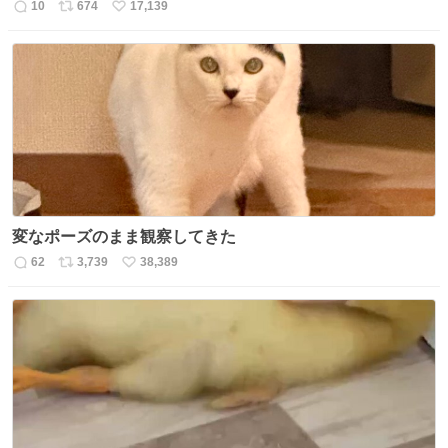
10
674
17,139
返
リ
い
信
ポ
い
数
ス
ね
ト
数
数
変なポーズのまま観察してきた
62
3,739
38,389
返
リ
い
信
ポ
い
数
ス
ね
ト
数
数