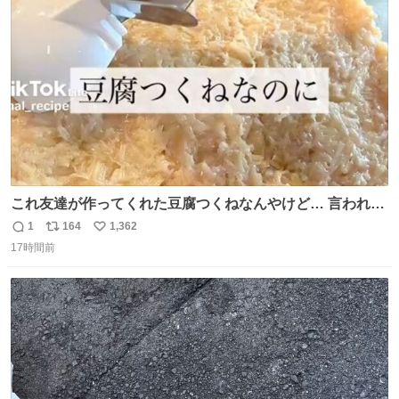
ト
数
数
これ友達が作ってくれた豆腐つくねなんやけど… 言われる
まで豆腐って気づかなかった🤣✨ふわふわで食べ応えある
1
164
1,362
返
リ
い
し普通につくねより好きかもしれん🥹🤍 ダイエット中でも
17時間前
信
ポ
い
罪悪感なく食べられるの最高👇
数
ス
ね
ト
数
数