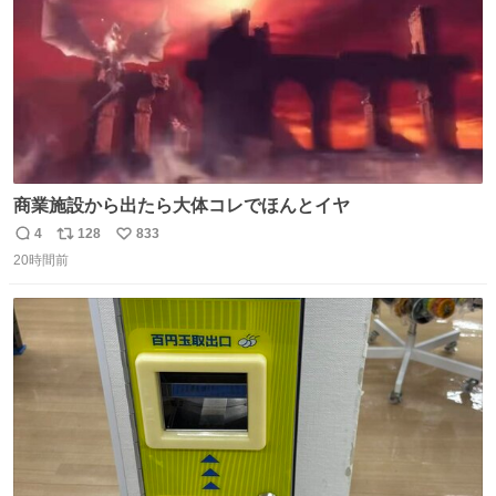
商業施設から出たら大体コレでほんとイヤ
4
128
833
返
リ
い
20時間前
信
ポ
い
数
ス
ね
ト
数
数