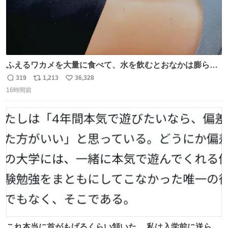
ふえるワカメを大量に食べて、水を飲むとおなかは膨ら
む・・・・！？ ⚠️よい子は絶対マネしないでね⚠️ #夏休み
319
1,213
36,328
返
リ
い
の自由研究
16時間前
信
ポ
い
数
ス
ね
ト
数
数
これ本当に首がもげるくらい頷いた。 私は入学前に送られ