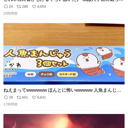
てきた、大学のサークル紹介冊子を見た時点で終わりを感
24
288
4,054
返
リ
い
じたので、女子大でもないくせに偏差値の高い大学のイン
20時間前
信
ポ
い
カレサークルに突撃して所属するという奇行で事なきを得
数
ス
ね
た。 高偏差値に行けないならせめてそれくらいした方が予
ト
数
数
後がいいです。 https://t.co/9nMHIrETkw
ねえまってwwwwww ほんとに怖いwwwww 人魚まんじゅ
う買ってきたから私も永遠のいのちを…ぐへへ…と思いな
39
601
9,641
返
リ
い
がら1つ食べたら 奥歯欠けたんだけど！！！！？？？ しか
17時間前
信
ポ
い
もガッツリ😭 まんじゅうだよ？？？？？？ ガリッて言っ
数
ス
ね
たから何？と思って口から出したら自分の歯wwwwww セ
ト
数
数
イレーンの呪いじゃん😭