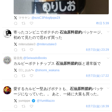
マサヤン
@
ezsC3PdvgfpqwZ4
昨日 5:39
寄ったコンビニでポテチの
石油原料節約
パッケージ、
初めて見たので思わず買った
miterudake3
@
miterudake3
8月7日(金) 23:29
返信先:
@
SeiwadoBooks
カルビーポテトチップス
石油原料節約
版と通常版で
🐦‍🔥しおみ🐾
@
shiomi_wakana
8月7日(金) 17:22
愛するカルビー堅あげポテトも、
石油原料節約
パッケ
ージになっていた。。 あと、一緒に大葉も買った。
yumippe
@
YumMazzo
8月7日(金) 16:39