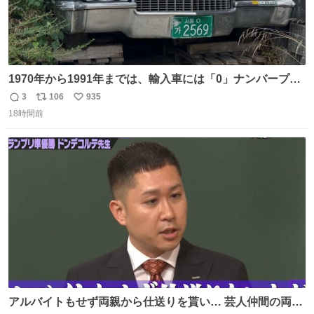
1970年から1991年までは、輸入車には「0」ナンバープレ
ートが使用されていました。 その後、この制度は廃止さ
3
106
935
返
リ
い
れ、すべての「0」ナンバープレートは抹消・無効化され
18時間前
信
ポ
い
ました。 ところが最近、その「0」ナンバープレートを装
数
ス
ね
着した車両が発見されました。 今でも残っていること自体
ト
数
数
が奇跡です……。
アルバイトもせず両親から仕送りを貰い… 芸人仲間の両親