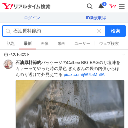
i
ログイン
ID新規取得
検索
キ
ー
話題
最新
画像
動画
ユーザー
ウェブ検索
ワ
ベストポスト
ー
ド
石油原料節約
パッケージのCalbee BIG BAGのり塩味を
を
カァーッてやった時の景色 ぎんぎんの袋の内側からほ
消
んのり透けて外見えてる
pic.x.com/jW7faMntlA
す