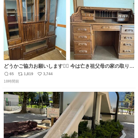
数
どうかご協力お願いします🙇‍♂️ 今は亡き祖父母の家の取り壊
しが決まり、どうしても処分して欲しくない食器棚と机の
65
1,819
3,744
返
リ
い
引き取り手を探しております この2つは私の祖母が当初一
18時間前
信
ポ
い
目惚れで購入したもので、祖母はc型肝炎で58歳という若
数
ス
ね
さで亡くなりましたが、この家具達をとても大切にしてお
ト
数
数
りました 続く↓