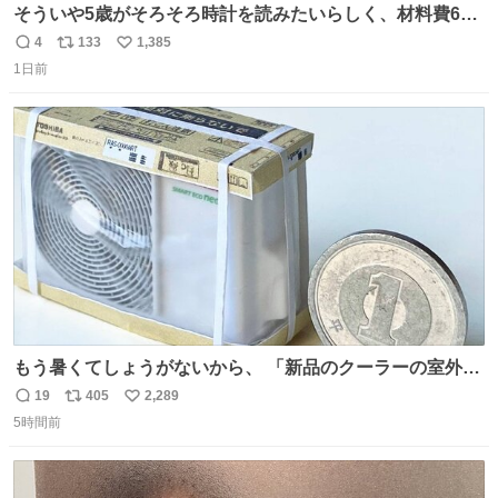
そういや5歳がそろそろ時計を読みたいらしく、材料費600
円で作れる知育時計作ってみた！ めっちゃ簡単！ ありがと
4
133
1,385
返
リ
い
う先人！
1日前
信
ポ
い
数
ス
ね
ト
数
数
もう暑くてしょうがないから、 「新品のクーラーの室外機
のミニチュア」 でも見ていってよ
19
405
2,289
返
リ
い
5時間前
信
ポ
い
数
ス
ね
ト
数