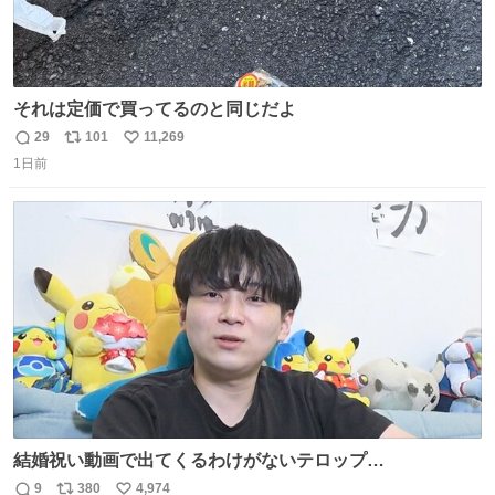
それは定価で買ってるのと同じだよ
29
101
11,269
返
リ
い
1日前
信
ポ
い
数
ス
ね
ト
数
数
結婚祝い動画で出てくるわけがないテロップ
youtu.be/4pJ7U22AYtw
9
380
4,974