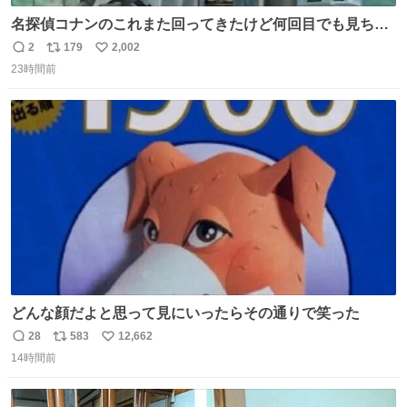
名探偵コナンのこれまた回ってきたけど何回目でも見ちゃ
う魔力あるのよな
2
179
2,002
返
リ
い
23時間前
信
ポ
い
数
ス
ね
ト
数
数
どんな顔だよと思って見にいったらその通りで笑った
28
583
12,662
返
リ
い
14時間前
信
ポ
い
数
ス
ね
ト
数