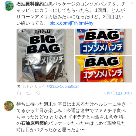
石油原料節約
白黒パッケージのコンソメパンチを、チ
ャッピーにカラーにしてもらったら。 1回目、とんが
りコーンアメリカ版みたいになったけど、2回目はい
い線いってる。
pic.x.com/jFrNbmf4hy
ももた りょう
@
23xxvQgong0o2if
8月7日(金) 16:01
待ちに待った週末✨ 平日は出来るだけヘルシーに生き
てるから土日が楽しみ！今週は途中でファミチキ食べ
ちゃったけどね とりあえずポテチとお酒を用意🍻 噂
の
石油原料節約
パッケージだった👀はじめて現物見た
時は目がバグったかと思ったよ〜