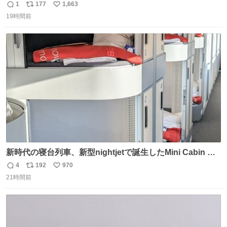
のスネまでかじる!? ドンデコルテ銀次⚡️ 無料見逃し配信は
1
177
1,663
返
リ
い
こちらから ▶︎abema.go.link/gBLVb ◤しくじり先生
19時間前
信
ポ
い
ABEMAにて毎週最新話無料配信中◢ @10000nabe
数
ス
ね
@akmllube0617
ト
数
数
新時代の寝台列車、新型nightjetで誕生したMini Cabin ま
さに走るカプセルホテルといった感じで、一人旅で利用す
4
192
970
返
リ
い
るのにはちょうどいい設備。 他の人も言ってましたが、サ
21時間前
信
ポ
い
ンライズの後継に欲しい…
数
ス
ね
ト
数
数