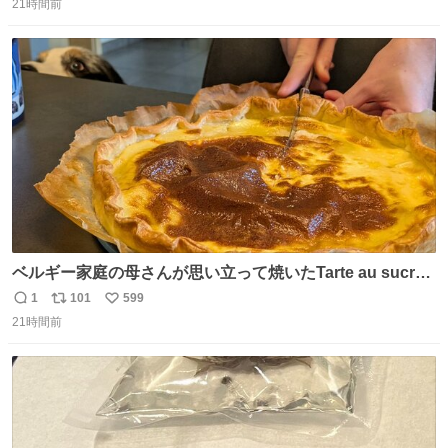
中庭抜けるだけでこの有様🤩 ディズニーホテル泊まってる
21時間前
信
ポ
い
場所じゃない。 5年振りの志摩スペイン村パルケエスパー
数
ス
ね
ニャは益々素晴らしい場所になってる
ト
数
数
ベルギー家庭の母さんが思い立って焼いたTarte au sucre
は「砂糖のケーキ」。パイ生地に砂糖をたっぷり振りか
1
101
599
返
リ
い
け、クリームと卵の液を注いで焼くだけ。溶けた砂糖はね
21時間前
信
ポ
い
っとり甘い層になり、懐かしい味。「フランス北部とベル
数
ス
ね
ギーのだよ」というこれ、素朴な焼菓子に見えてナポレオ
ト
数
数
ン戦争の歴史があった。