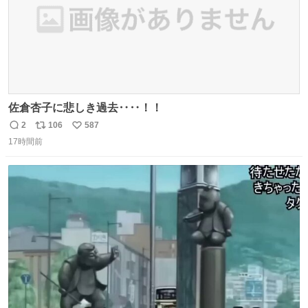
佐倉杏子に悲しき過去‥‥！！
2
106
587
返
リ
い
17時間前
信
ポ
い
数
ス
ね
ト
数
数