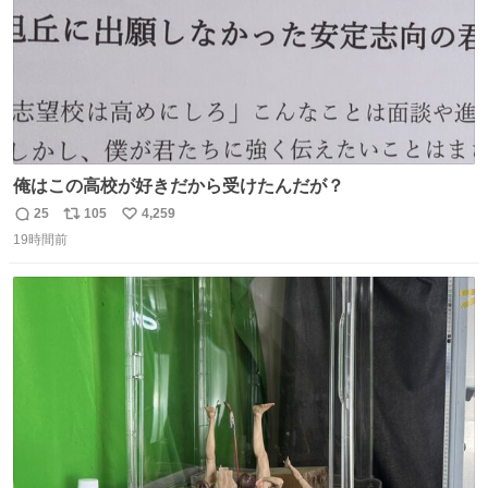
俺はこの高校が好きだから受けたんだが？
25
105
4,259
返
リ
い
19時間前
信
ポ
い
数
ス
ね
ト
数
数