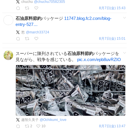
chuchu
@
chuchu70582305
8月7日(金) 15:43
石油原料節約
パッケージ
11747.blog.fc2.com/blog-
entry-527…
愁
@
march33724
8月7日(金) 15:01
スーパーに陳列されている
石油原料節約
パッケージを
見ながら、戦争を感じている。
pic.x.com/epb8uvRZIO
越智久美子
@
Ochikumi_love
2
10
8月7日(金) 13:47