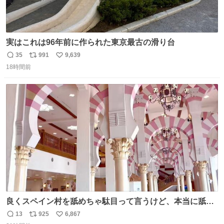
実はこれは96年前に作られた東京最古の滑り台
35
991
9,639
返
リ
い
18時間前
信
ポ
い
数
ス
ね
ト
数
数
良くスペイン村を舐めちゃ駄目って言うけど、本当に舐め
ちゃ行けないのはスペィン村ホテル🏛🏨 だってロビーから
13
925
6,867
返
リ
い