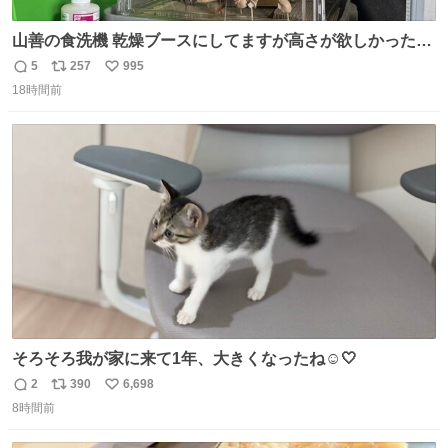
山善の食洗機 乾燥ブースにしてますが高さが欲しかったの
でコレクションケースを置くだけのツルセコ改造 扉が手前
5
257
995
返
リ
い
に開き天井の温度もしっかり上がるのでかなり使いやすく
18時間前
信
ポ
い
なりました😎
数
ス
ね
ト
数
数
そろそろ我が家に来て1年、大きくなったね☺️🤍
2
390
6,698
返
リ
い
8時間前
信
ポ
い
数
ス
ね