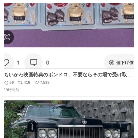
数
ス
ね
ト
数
数
ちいかわ映画特典のボンドロ、不要ならその場で受け取り
辞退すれば良いのに白々しい
59
416
7,539
返
リ
い
19時間前
信
ポ
い
数
ス
ね
ト
数
数