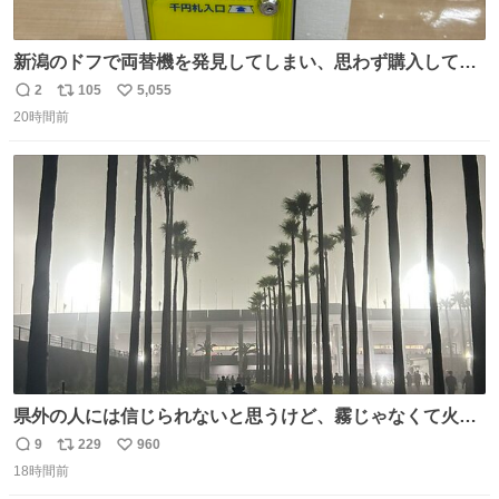
新潟のドフで両替機を発見してしまい、思わず購入してし
まい大阪に発送するイベントが発生
2
105
5,055
返
リ
い
20時間前
信
ポ
い
数
ス
ね
ト
数
数
県外の人には信じられないと思うけど、霧じゃなくて火山
灰です🌋 #桜島
9
229
960
返
リ
い
18時間前
信
ポ
い