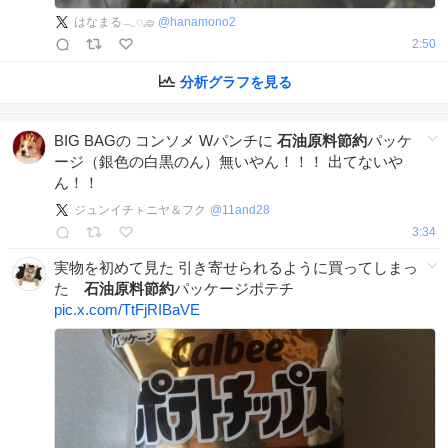
はなまる𓂃◌𓈒𓐍
@
hanamono2
2:50
分析グラフを見る
BIG BAGの コンソメ Wパンチに
石油原料節約
パッケ
ージ（銀色の白黒のん）無いやん！！！ 出てないや
ん！！
ジュンイチㇳニヤ＆フク
@
11and28
3:34
実物を初めて見た 引き寄せられるように買ってしまっ
た
石油原料節約
パッケージポテチ
pic.x.com/TtFjRIBaVE