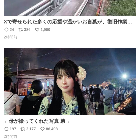
Xで寄せられた多くの応援や温かいお言葉が、復旧作業に
携わる社員の大きな励みとなっております。ありがとうご
24
386
1,900
返
リ
い
ざいます。 九州道
2時間前
信
ポ
い
数
ス
ね
ト
数
数
←母が撮ってくれた写真 弟→
197
2,177
86,498
返
リ
い
2時間前
信
ポ
い