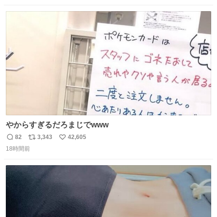
数
ス
ね
ト
数
数
やからすぎるだろまじでwww
82
3,343
42,605
返
リ
い
18時間前
信
ポ
い
数
ス
ね
ト
数
数