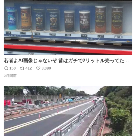
若者よAI画像じゃないぞ 昔はガチで2リットル売ってたん
やでw
150
412
3,080
返
リ
い
5時間前
信
ポ
い
数
ス
ね
ト
数
数