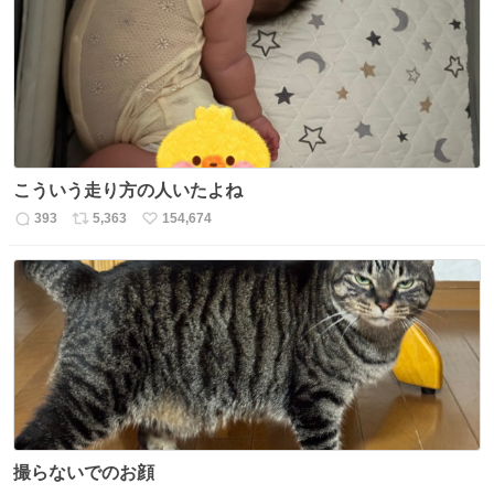
こういう走り方の人いたよね
393
5,363
154,674
返
リ
い
信
ポ
い
数
ス
ね
ト
数
数
撮らないでのお顔