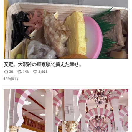
数
安定。大混雑の東京駅で買えた幸せ。
39
146
4,691
返
リ
い
18時間前
信
ポ
い
数
ス
ね
ト
数
数