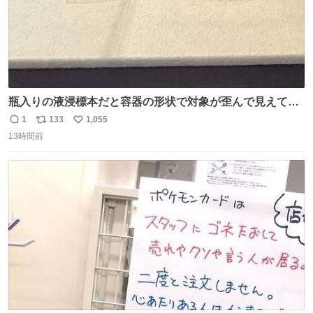
瓶入りの液浸標本だと容器の形状で対象が歪んで見えてし
まうことから、なるべく歪みがない状態で観察しやすいよ
1
133
1,055
返
リ
い
うにこのような形で保存していると前に科博の先生から教
13時間前
信
ポ
い
えてもらった #国立科学博物館
数
ス
ね
ト
数
数