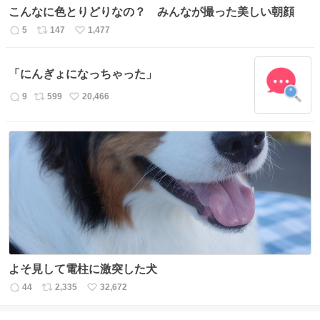
こんなに色とりどりなの？ みんなが撮った美しい朝顔
5
147
1,477
返
リ
い
信
ポ
い
数
ス
ね
「にんぎょになっちゃった」
ト
数
数
9
599
20,466
返
リ
い
信
ポ
い
数
ス
ね
ト
数
数
よそ見して電柱に激突した犬
44
2,335
32,672
返
リ
い
信
ポ
い