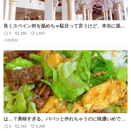
良くスペイン村を舐めちゃ駄目って言うけど、本当に舐め
ちゃ行けないのはスペィン村ホテル🏛🏨 だってロビーから
3
256
1,937
返
リ
い
中庭抜けるだけでこの有様🤩 ディズニーホテル泊まってる
15時間前
信
ポ
い
場所じゃない。 5年振りの志摩スペイン村パルケエスパー
数
ス
ね
ニャは益々素晴らしい場所になってる
ト
数
数
は…？美味すぎる。パパッと作れちゃうのに味濃いめで満
足感エグいの天才だろ🥹
4
165
2,358
返
リ
い