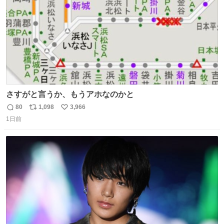
さすがと言うか、もうアホなのかと
80
1,098
3,966
返
リ
い
1日前
信
ポ
い
数
ス
ね
ト
数
数