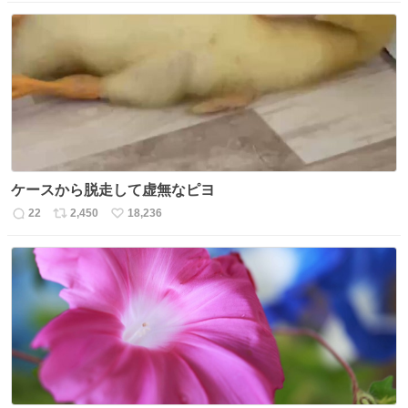
信
ポ
い
数
ス
ね
ト
数
数
ケースから脱走して虚無なピヨ
22
2,450
18,236
返
リ
い
信
ポ
い
数
ス
ね
ト
数
数