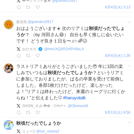
🐸🥕グランデ🩰🏇
@
grande10917
8月4日(火) 3:13
返信先:
@
grande10917
おはようございます☀️ 次のリアミは
秋頃だったでしょ
うか
？ （by 河田さん😄） 自分も早く推しに会いたい
です！ どうぞ良き１日を〜♫✨🌈😊
おひポカ
@
hmUXQXR2HPVAbLA
8月4日(火) 1:26
ラストリアミありがとうございました🥹 年に1回の楽
しみでいつもは
秋頃だったでしょうか
？というリアミ
に参加しておりましたが、ぱるの卒業を受けて前倒し
しました。各部1枚だけだったけど、楽しかった
よ！"リアミは終わったけど、来週のミーグリに行くか
らね！"と伝えました⚾️
#
haruyotalk
SHOW_すみ 🐸⚽️・⚾️⛵️🌱🍡
@
Ohimus46
8月1日(土) 9:56
秋頃だったでしょうか
りょー2
@
ryo_urama2