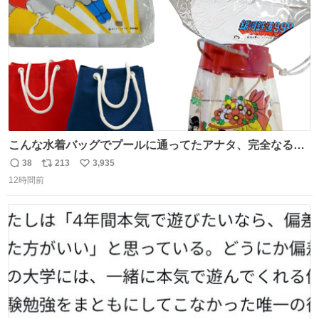
数
こんな水着バッグでプールに通ってたアナタ、完全なる同
世代（笑） #70年代 #80年代 #昭和レトロ
38
213
3,935
返
リ
い
12時間前
信
ポ
い
数
ス
ね
ト
数
数