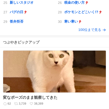
新しいスタジオ
税金の使い方
パグの日
ポケモンとどこいく!?
答弁拒否
寒い寒い
100位まで見る
つぶやきピックアップ
変なポーズのまま観察してきた
62
3,739
38,389
返
リ
い