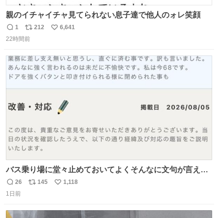
親のイチャイチャ見てられない息子達で他人のォレ笑顔
1
212
6,641
返
リ
い
22時間前
信
ポ
い
数
ス
ね
ト
数
数
バス乗り場に堂々止めておいてよくそんなに文句が言える
ね 運転士は日本人やったのなら韓国人は関係ないし、なん
26
145
1,118
返
リ
い
なら68歳も関係ない…
1日前
信
ポ
い
数
ス
ね
ト
数