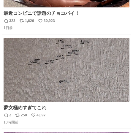
最近コンビニで話題のチョコパイ！
323
1,626
30,923
返
リ
い
1日前
信
ポ
い
数
ス
ね
ト
数
数
夢女極めすぎてこれ
2
250
4,097
返
リ
い
10時間前
信
ポ
い
数
ス
ね