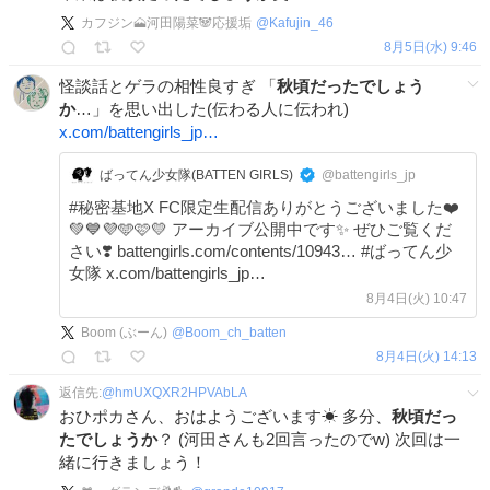
カフジン🗻河田陽菜🐼応援垢
@
Kafujin_46
8月5日(水) 9:46
怪談話とゲラの相性良すぎ 「
秋頃だったでしょう
か
…」を思い出した(伝わる人に伝われ)
x.com/battengirls_jp…
ばってん少女隊(BATTEN GIRLS)
@battengirls_jp
#秘密基地X FC限定生配信ありがとうございました❤️
💚💙💜🩵🩷💛 アーカイブ公開中です✨ ぜひご覧くだ
さい❣️ battengirls.com/contents/10943… #ばってん少
女隊 x.com/battengirls_jp…
8月4日(火) 10:47
Boom (ぶーん)
@
Boom_ch_batten
8月4日(火) 14:13
返信先:
@
hmUXQXR2HPVAbLA
おひポカさん、おはようございます☀ 多分、
秋頃だっ
たでしょうか
？ (河田さんも2回言ったのでw) 次回は一
緒に行きましょう！