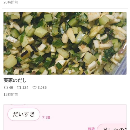
20時間前
信
ポ
い
数
ス
ね
ト
数
数
実家のだし
46
124
3,085
返
リ
い
12時間前
信
ポ
い
数
ス
ね
ト
数
数