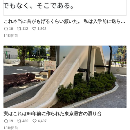
これ本当に首がもげるくらい頷いた。 私は入学前に送られ
てきた、大学のサークル紹介冊子を見た時点で終わりを感
10
112
1,802
返
リ
い
じたので、女子大でもないくせに偏差値の高い大学のイン
14時間前
信
ポ
い
カレサークルに突撃して所属するという奇行で事なきを得
数
ス
ね
た。 高偏差値に行けないならせめてそれくらいした方が予
ト
数
数
後がいいです。 https://t.co/9nMHIrETkw
実はこれは96年前に作られた東京最古の滑り台
19
480
4,497
返
リ
い
13時間前
信
ポ
い