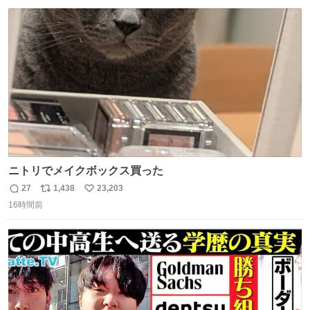
数
ス
ね
ト
数
数
ニトリでメイクボックス買った
27
1,438
23,203
返
リ
い
16時間前
信
ポ
い
数
ス
ね
ト
数
数