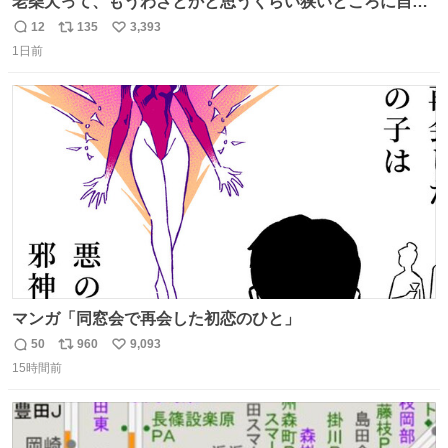
老柴犬って、もうわざとかと思うくらい狭いところに自ら
はまりにいくじゃないですか？ 今朝ガーデニングしてる飼
12
135
3,393
返
リ
い
い主の間にはまってきて、最高に可愛かった♥️
1日前
信
ポ
い
数
ス
ね
ト
数
数
マンガ「同窓会で再会した初恋のひと」
50
960
9,093
返
リ
い
15時間前
信
ポ
い
数
ス
ね
ト
数
数