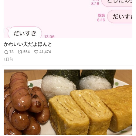
かわいい夫だよほんと
78
554
41,474
返
リ
い
1日前
信
ポ
い
数
ス
ね
ト
数
数