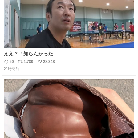
ええ？！知らんかった…
50
1,780
28,348
返
リ
い
21時間前
信
ポ
い
数
ス
ね
ト
数
数