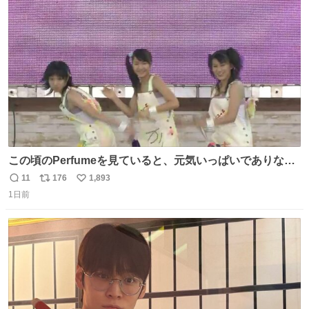
ト
数
数
この頃のPerfumeを見ていると、元気いっぱいでありなが
ら決して感情に任せすぎることなく、しっかりと制御され
11
176
1,893
返
リ
い
たダンスであることに新鮮に驚く。3人のあげた足の向き
1日前
信
ポ
い
や角度とか本当に細かな部分まできっちりと揃っていてそ
数
ス
ね
こから積み重ねてきた努力や練習量が見て取れる…
ト
数
数