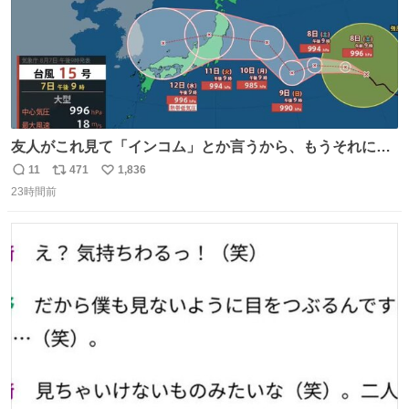
友人がこれ見て「インコム」とか言うから、もうそれにし
か見えなくなっちゃった。
11
471
1,836
返
リ
い
23時間前
信
ポ
い
数
ス
ね
ト
数
数