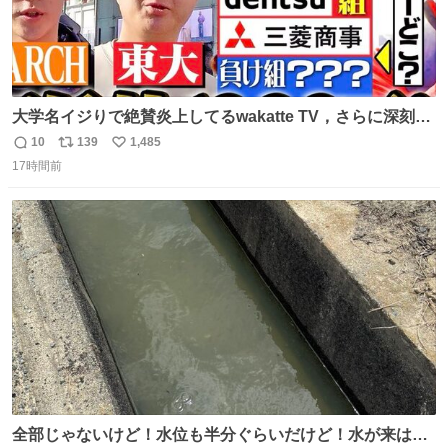
大学名イジりで絶賛炎上してるwakatte TV，さらに深刻な
問題はこっちでは？ ・都内の特定企業に入るのを極度に推
10
139
1,485
返
リ
い
奨し，それ以外の地域で堅実に生きるのを周縁化する ・恋
17時間前
信
ポ
い
愛にかまけ，「陽キャラ」として振る舞うのを極端に中心
数
ス
ね
化する ・院生が研究環境を求め他大学に移るのを批判する
ト
数
数
過去例↓
全部じゃないけど！水位も半分ぐらいだけど！水が来はじ