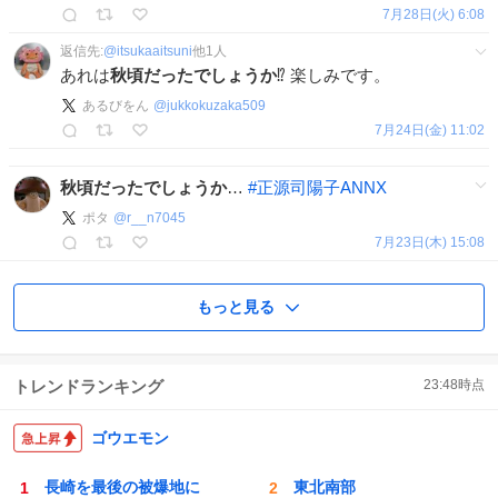
7月28日(火) 6:08
返信先:
@
itsukaaitsuni
他
1
人
あれは
秋頃だったでしょうか
⁉️ 楽しみです。
あるびをん
@
jukkokuzaka509
7月24日(金) 11:02
秋頃だったでしょうか
…
#
正源司陽子ANNX
ポタ
@
r__n7045
7月23日(木) 15:08
もっと見る
トレンドランキング
23:48
時点
ゴウエモン
長崎を最後の被爆地に
東北南部