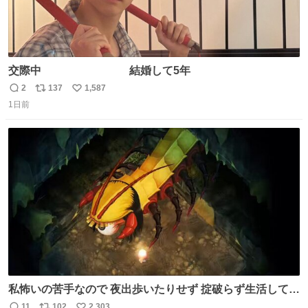
交際中 結婚して5年
2
137
1,587
返
リ
い
1日前
信
ポ
い
数
ス
ね
ト
数
数
私怖いの苦手なので 夜出歩いたりせず 掟破らず生活してる
ってのに なんなんだよっ！ テメェはよぉっ！！ #ほの暮し
11
102
2,303