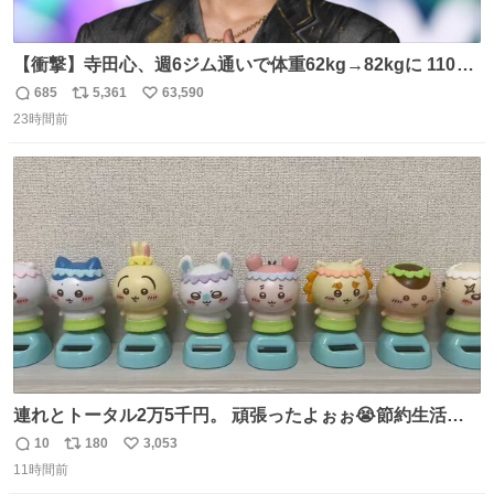
【衝撃】寺田心、週6ジム通いで体重62kg→82kgに 110kg
のベンチプレス持ち上げる姿披露
685
5,361
63,590
返
リ
い
news.livedoor.com/article/detail… 元々自重のみだった
23時間前
信
ポ
い
が、更に筋肉を大きくするためジム通いを開始。筋肉増量
数
ス
ね
のためおにぎり10個、ゼリー飲料3～4本、パスタと毎日4
ト
数
数
千kcalオーバーの食事を摂取し、増量したという。
連れとトータル2万5千円。 頑張ったよぉぉ😭節約生活の
始まり。笑
10
180
3,053
返
リ
い
11時間前
信
ポ
い