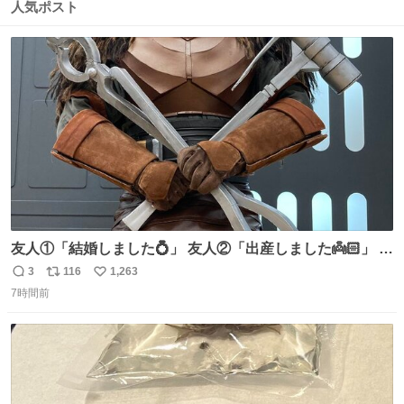
数
ス
ね
人気ポスト
ト
数
数
友人①「結婚しました💍」 友人②「出産しました👼🏻」 友
人③「マイホーム建てました🏡」 私「我らの道」
3
116
1,263
返
リ
い
7時間前
信
ポ
い
数
ス
ね
ト
数
数