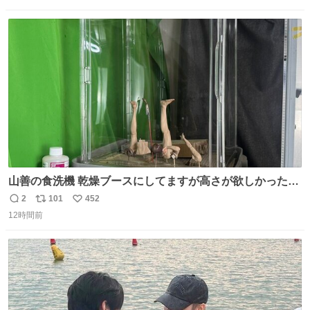
数
ス
ね
ト
数
数
山善の食洗機 乾燥ブースにしてますが高さが欲しかったの
でコレクションケースを置くだけのツルセコ改造 扉が手前
2
101
452
返
リ
い
に開き天井の温度もしっかり上がるのでかなり使いやすく
12時間前
信
ポ
い
なりました😎
数
ス
ね
ト
数
数