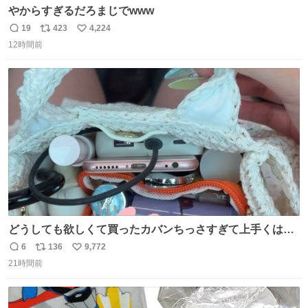
やからすぎるだろまじでwww
19
423
4,224
返
リ
い
12時間前
信
ポ
い
数
ス
ね
ト
数
数
どうしても欲しくて買ったカバンちっさすぎて上手くはめ
ないと荷物入らん。女のカバンってなんでこんなちっさい
6
136
9,772
返
リ
い
の
21時間前
信
ポ
い
数
ス
ね
ト
数