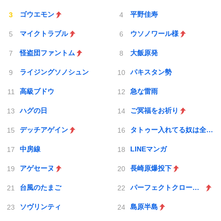
ゴウエモン
平野佳寿
マイクトラブル
ウソノワール様
怪盗団ファントム
大飯原発
ライジングソノシュン
パキスタン勢
高級ブドウ
急な雷雨
ハグの日
ご冥福をお祈り
デッチアゲイン
タトゥー入れてる奴は全員バカです
中房線
LINEマンガ
アゲセーヌ
長崎原爆投下
台風のたまご
パーフェクトクローザー
ソヴリンティ
島原半島