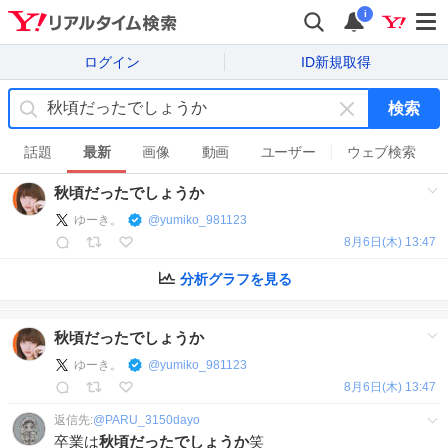
i
ログイン
ID新規取得
検索
キ
ー
話題
最新
画像
動画
ユーザー
ウェブ検索
ワ
秋頃だったでしょうか
ー
ド
ゆーき。
@
yumiko_981123
を
8月6日(木) 13:47
消
す
分析グラフを見る
秋頃だったでしょうか
ゆーき。
@
yumiko_981123
8月6日(木) 13:47
返信先:
@
PARU_3150dayo
卒業は
秋頃だったでしょうか
笑