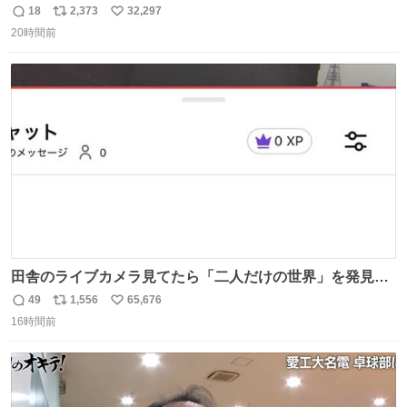
めたよ！！！ 作業してくれた方々ありがとーーー
18
2,373
32,297
返
リ
い
ー！！！！！！！！！！！！！！！！！！！！！！！！！
20時間前
信
ポ
い
！
数
ス
ね
ト
数
数
田舎のライブカメラ見てたら「二人だけの世界」を発見し
た
49
1,556
65,676
返
リ
い
16時間前
信
ポ
い
数
ス
ね
ト
数
数