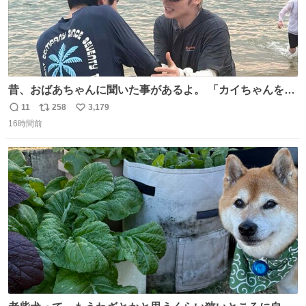
昔、おばあちゃんに聞いた事があるよ。 「カイちゃんをい
じめると、アイツが海から上がって来るぞ。」って。
11
258
3,179
返
リ
い
16時間前
信
ポ
い
数
ス
ね
ト
数
数