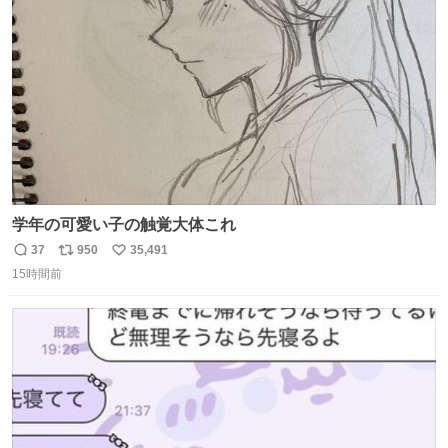
本地震の被災地支援のため義援金を寄付したことを公表し
ト
数
数
た。
学年の可愛い子の触覚大体これ
37
950
35,491
返
リ
い
15時間前
信
ポ
い
数
ス
ね
ト
数
数