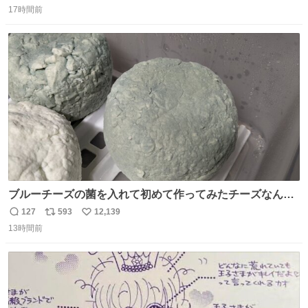
17時間前
信
ポ
い
数
ス
ね
ト
数
数
ブルーチーズの菌を入れて初めて作ってみたチーズなんだ
けど 本能でちょっとヤバいと思っちゃう見た目だな
127
593
12,139
返
リ
い
13時間前
信
ポ
い
数
ス
ね
ト
数
数