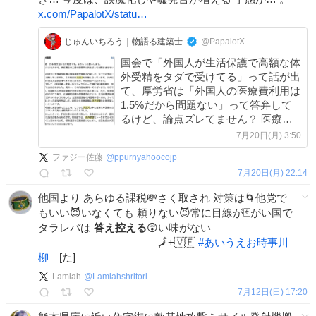
x.com/PapalotX/statu…
じゅんいちろう｜物語る建築士
@PapalotX
国会で「外国人が生活保護で高額な体
外受精をタダで受けてる」って話が出
て、厚労省は「外国人の医療費利用は
1.5%だから問題ない」って答弁して
るけど、論点ズレてません？ 医療費
全体の話じゃなくて、生活保護受給者
7月20日(月) 3:50
がいきなり高額な体外受精を選べる仕
ファジー佐藤
@
ppurnyahoocojp
組み自体が適正なのかって話なんです
7月20日(月) 22:14
よ。
他国より あらゆる課税💸さく取され 対策は🌀他党で
もいい😈いなくても 頼りない😈常に目線が🃏がい国で
タラレバは
答え控える
😲い味がない
🗾+🇻🇪
#
あいうえお時事川
柳
[た]
Lamiah
@
Lamiahshritori
7月12日(日) 17:20