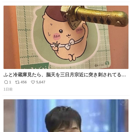
数
ス
ね
ト
数
数
ふと冷蔵庫見たら、脳天を三日月宗近に突き刺されてるく
りまんじゅうパイセンが
1
456
5,647
返
リ
い
1日前
信
ポ
い
数
ス
ね
ト
数
数