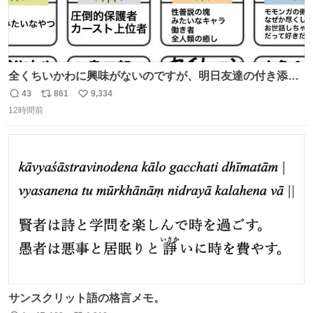
全くちいかわに興味がないのですが、明日友達の付き添い
で見に行きます。 事前に予習できるよう、友達がキャラク
43
861
9,334
返
リ
い
ターの説明を作ってくれたのですが、くりまんじゅうとい
12時間前
信
ポ
い
うやつに説明に「あんたみたいなやつ」と書かれていまし
数
ス
ね
た。 一気に楽しみになりました。
ト
数
数
サンスクリット語の格言メモ。