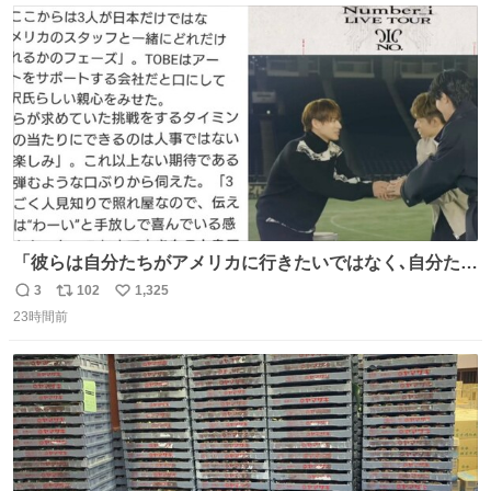
ト
数
数
「彼らは自分たちがアメリカに行きたいではなく､自分たち
のファンと一緒に世界中を旅をしたいという構想」旅をす
3
102
1,325
返
リ
い
る中で彼らの音楽がさまざまな人に届き､より多くの仲間が
23時間前
信
ポ
い
増える景色を3人は夢見ているようだ｡ #滝沢秀明 社長あり
数
ス
ね
がとうございます😭この記事も素敵😭 #Number_i #平野
ト
数
数
紫耀 (泣ける😭)