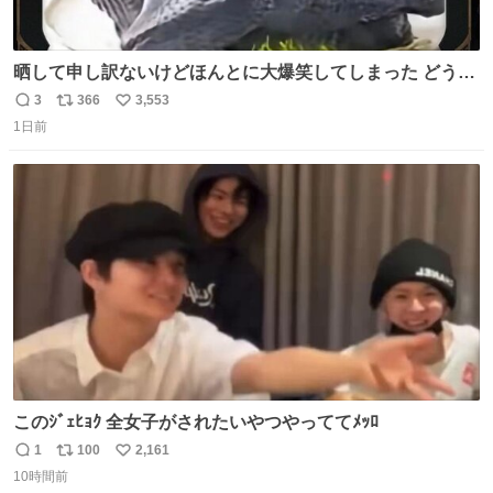
晒して申し訳ないけどほんとに大爆笑してしまった どうや
って撮るのこれwwwwwwwwwwww
3
366
3,553
返
リ
い
1日前
信
ポ
い
数
ス
ね
ト
数
数
このｼﾞｪﾋｮｸ 全女子がされたいやつやっててﾒｯﾛ
1
100
2,161
返
リ
い
10時間前
信
ポ
い