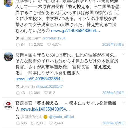
熊本県庁に近い住宅街に敵基地攻撃ミサイル発射機搬
入して―― 木原官房長官「
答え控える
」って国民を愚
弄するにも程がある 地元からすれば敵国の標的だ。近
くに小学校13、中学校7つある。イランの小学校が攻
撃されて女子児童ら175人殺された。
答え控える
で済
むわけないだろ😠
news.jp/i/140358433654…
盛田隆二 🌐™
@
product1954
84
2,632
4,374
2026年3月9日
防衛＝国を守るためには市民、住民の理解が不可欠。
そんな防衛のイロハも分からず偉ぶるだけの木原官房
長官。さすが高市早苗政権。 官房長官「
答え控え
る
」 熊本にミサイル発射機搬入
news.jp/i/140358433654…
あらかわ
@
kazu10233147
43
384
812
2026年3月9日
官房長官「
答え控える
」 － 熊本にミサイル発射機搬
入
news.jp/i/140358433654…
共同通信公式
@
kyodo_official
605
2,031
2,440
2026年3月9日