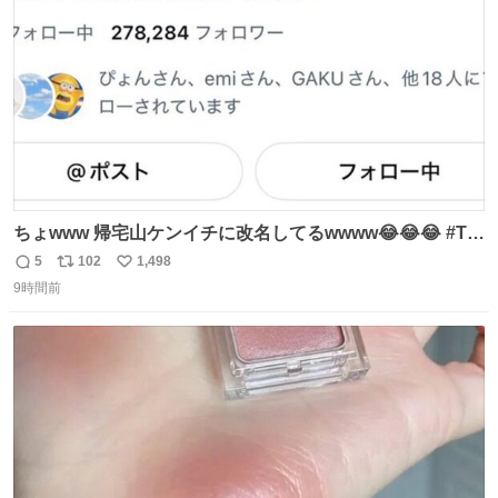
数
ちょwww 帰宅山ケンイチに改名してるwwww😂😂😂 #Tシ
ャツが乾くまで #松山ケンイチ
5
102
1,498
返
リ
い
9時間前
信
ポ
い
数
ス
ね
ト
数
数