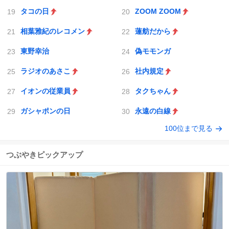
タコの日
ZOOM ZOOM
相葉雅紀のレコメン
蓮舫だから
東野幸治
偽モモンガ
ラジオのあさこ
社内規定
イオンの従業員
タクちゃん
ガシャポンの日
永遠の白線
100位まで見る
つぶやきピックアップ