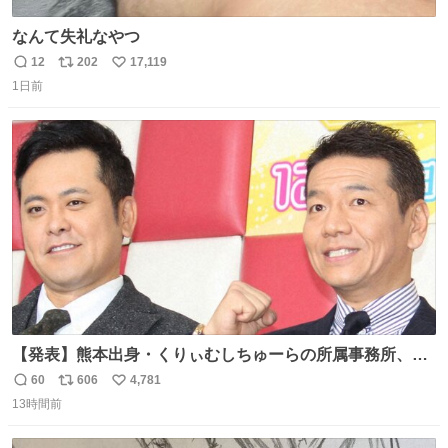
なんて失礼なやつ
12
202
17,119
返
リ
い
1日前
信
ポ
い
数
ス
ね
ト
数
数
【発表】熊本出身・くりぃむしちゅーらの所属事務所、被
災地に義援金寄付 news.livedoor.com/article/detail… くり
60
606
4,781
返
リ
い
ぃむしちゅーやマツコ、有働由美子らが所属する芸能事務
13時間前
信
ポ
い
所「チャッターボックス」が7日、公式サイトを更新。熊
数
ス
ね