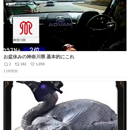
お盆休みの神奈川県 基本的にこれ
2
182
1,059
返
リ
い
11時間前
信
ポ
い
数
ス
ね
ト
数
数