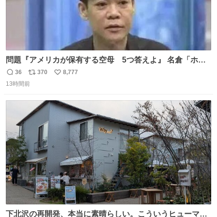
問題『アメリカが保有する空母 5つ答えよ』 名倉「ホン
マごめん、日本」
36
370
8,777
返
リ
い
13時間前
信
ポ
い
数
ス
ね
ト
数
数
下北沢の再開発、本当に素晴らしい。こういうヒューマン