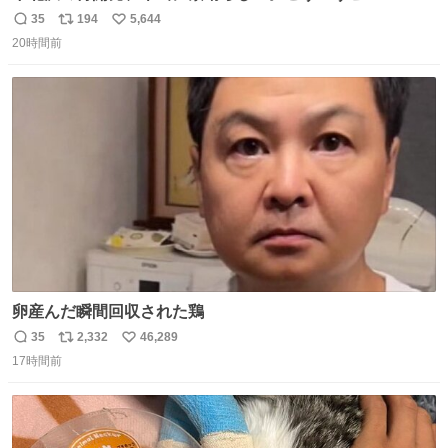
スケールの開発がいいんだよ。
35
194
5,644
返
リ
い
20時間前
信
ポ
い
数
ス
ね
ト
数
数
卵産んだ瞬間回収された鶏
35
2,332
46,289
返
リ
い
17時間前
信
ポ
い
数
ス
ね
ト
数
数