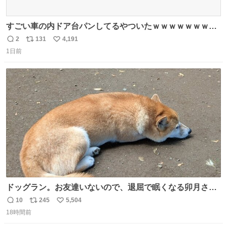
すごい車の内ドア台パンしてるやついたｗｗｗｗｗｗｗｗ
ｗｗｗｗｗｗ
2
131
4,191
返
リ
い
1日前
信
ポ
い
数
ス
ね
ト
数
数
ドッグラン。お友達いないので、退屈で眠くなる卯月さ
ん。 #柴犬卯月
10
245
5,504
返
リ
い
18時間前
信
ポ
い
数
ス
ね