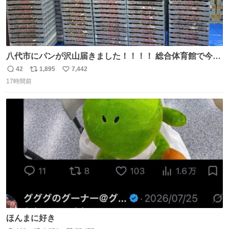
八代市にパンが沢山届きました！！！！ 総合体育館で今配
ってるそうなので、是非取りに行けそうな方は行ってみて
42
1,895
7,442
返
リ
い
ください💪
17時間前
信
ポ
い
数
ス
ね
ト
数
数
ほんまに好き