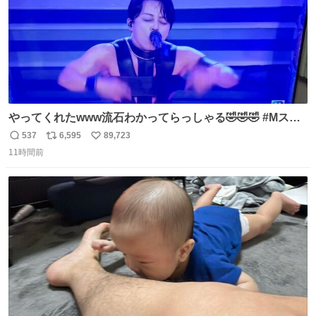
やってくれたwww流石わかってらっしゃる🤣🤣🤣 #Mステ
#西川貴教
537
6,595
89,723
返
リ
い
11時間前
信
ポ
い
数
ス
ね
ト
数
数