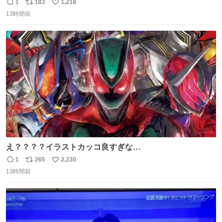
1
183
1,218
返
リ
い
13時間前
信
ポ
い
数
ス
ね
ト
数
数
え？？？？イラストカッコ良すぎな
い？？？？？？？？？？？？
1
265
2,330
返
リ
い
13時間前
信
ポ
い
数
ス
ね
ト
数
数