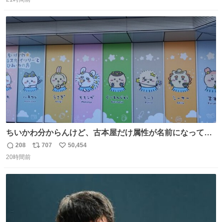
信
ポ
い
数
ス
ね
ト
数
数
ちいかわ分からんけど、古本屋だけ属性が名前になってる
のはどういうこと？
208
707
50,454
返
リ
い
20時間前
信
ポ
い
数
ス
ね
ト
数
数