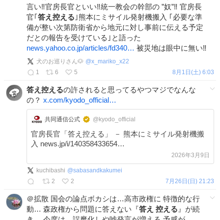
言い‼官房長官といい‼統一教会の幹部の ”奴”‼ 官房長
官｢
答え控える
｣熊本にミサイル発射機搬入 ｢必要な準
備が整い次第防衛省から地元に対し事前に伝える予定
だとの報告を受けている｣と語った
news.yahoo.co.jp/articles/fd340…
被災地は眼中に無い‼
犬のお巡りさん🐶
@
x_mariko_x22
1
6
5
8月1日(土) 6:03
答え控える
の許されると思ってるやつマジでなんな
の？
x.com/kyodo_official…
共同通信公式
@kyodo_official
官房長官「答え控える」 － 熊本にミサイル発射機搬
入 news.jp/i/140358433654…
2026年3月9日
kuchibashi
@
sabasandkakumei
2
2
7月26日(日) 21:23
＠拡散 国会の論点ボカシは…高市政権に 特徴的な行
動… 森政権から問題に答えない『
答え
控える
』が続
き… 今度は、誤魔化しや嘘発言が増える 予感が… 。