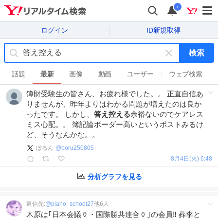
i
ログイン
ID新規取得
検索
キ
ー
話題
最新
画像
動画
ユーザー
ウェブ検索
ワ
簿財受験生の皆さん、お疲れ様でした。。 正直自信あ
ー
りませんが、昨年よりはわかる問題が増えたのは良か
ド
ったです。 しかし、
答え控える
余裕ないのでケアレス
を
ミス心配。。 簿記論ボーダー高いというポストみるけ
消
ど、そうなんかな。。
す
ぼるん
@
boru250805
8月4日(火) 6:48
分析グラフを見る
返信先:
@
piano_school27
他
6
人
木原は｢日本会議🏺・国際勝共連合🏺｣の会員‼ 葬李と