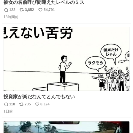
彼女の名前呼び間違えたレベルのミス
122
3,852
54,791
返
リ
い
18時間前
信
ポ
い
数
ス
ね
ト
数
数
投資家が楽だなんてとんでもない
118
735
8,324
返
リ
い
1日前
信
ポ
い
数
ス
ね
ト
数
数