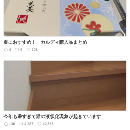
数
夏におすすめ！ カルディ購入品まとめ
4
6
208
返
リ
い
信
ポ
い
数
ス
ね
ト
数
数
今年も暑すぎて猫の液状化現象が起きています
138
4,287
40,666
返
リ
い