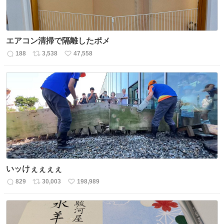
エアコン清掃で隔離したポメ
188
3,538
47,558
返
リ
い
信
ポ
い
数
ス
ね
ト
数
数
いッけぇぇぇぇ
829
30,003
198,989
返
リ
い
信
ポ
い
数
ス
ね
ト
数