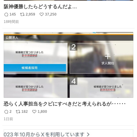
阪神優勝したらどうするんだよ…
145
2,959
37,250
返
リ
い
18時間前
信
ポ
い
数
ス
ね
ト
数
数
恐らく人事担当をクビにすべきだと考えられるが‥‥‥
2
182
1,800
返
リ
い
1日前
信
ポ
い
数
ス
ね
ト
数