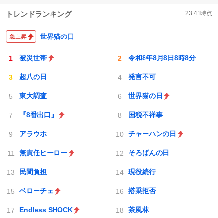
トレンドランキング
23:41
時点
世界猫の日
被災世帯
令和8年8月8日8時8分
超八の日
発言不可
東大調査
世界猫の日
『8番出口』
国税不祥事
アラウホ
チャーハンの日
無責任ヒーロー
そろばんの日
民間負担
現役続行
ベローチェ
搭乗拒否
Endless SHOCK
茶風林