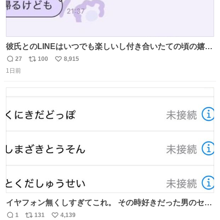
彼氏とのLINEはいつでも楽しいし付き合いたての頃の嬉し
かったLINEは無限にあるけど(同棲前は1日で各50通くらい
27
100
8,915
返
リ
い
送りあってたし)最近嬉しかったのはこれ
1日前
信
ポ
い
数
ス
ね
ト
数
数
イヤフォン無くしすぎてこれ。 その時好きだった男のセコ
ムの名前にしてる
1
131
4,139
返
リ
い