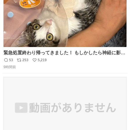
緊急処置終わり帰ってきました！ もしかしたら神経に影響
も出ているのかもと、、その影響で出にくいのもあるかも
53
253
5,219
返
リ
い
との事 内臓エコーもしてみると少し動きが弱いのかもなぁ
9時間前
信
ポ
い
と先生が言っておりました。 明日また病院です！ 帰ってき
数
ス
ね
て弟にぐるぐる言いながら甘えん坊してました☺️
ト
数
数