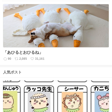
信
ポ
い
数
ス
ね
ト
数
数
「あひるとおひるね」
90
2,085
31,161
返
リ
い
信
ポ
い
数
ス
ね
人気ポスト
ト
数
数