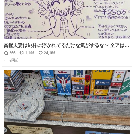
冨樫夫妻は純粋に浮かれてるだけな気がするな〜 全アはこ
こに自分の市場価値的なものを上乗せするので、 すっぴん
266
1,106
24,186
返
リ
い
＆寝起きのボサボサ頭でも「今日も可愛いね」が止まらな
21時間前
信
ポ
い
い。放っておくと永遠に髪撫でてきて作業進まない()
数
ス
ね
156cm40kg、年中日焼け止めとお友達の私より綺麗な手や
ト
数
数
めてもろて とか言う