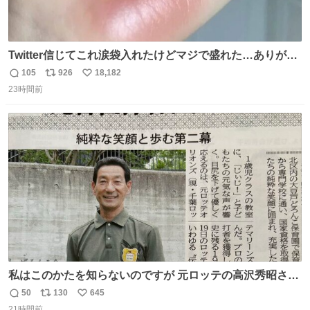
Twitter信じてこれ涙袋入れたけどマジで盛れた…ありがと
う…
105
926
18,182
返
リ
い
23時間前
信
ポ
い
数
ス
ね
ト
数
数
私はこのかたを知らないのですが 元ロッテの高沢秀昭さん
現在67才 保育士として活躍✨ 「タウンニュース」より #
50
130
645
返
リ
い
ロッテ #高沢秀昭 さん
21時間前