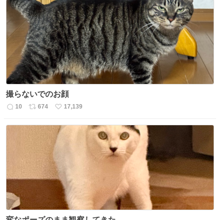
数
ス
ね
ト
数
数
撮らないでのお顔
10
674
17,139
返
リ
い
信
ポ
い
数
ス
ね
ト
数
数
変なポーズのまま観察してきた