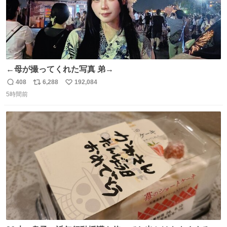
←母が撮ってくれた写真 弟→
408
6,288
192,084
返
リ
い
5時間前
信
ポ
い
数
ス
ね
ト
数
数