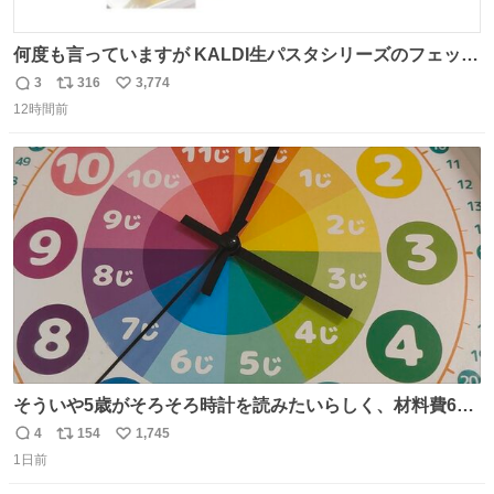
何度も言っていますが KALDI生パスタシリーズのフェット
チーネは 真剣(ガチ)で美味いぞ
3
316
3,774
返
リ
い
12時間前
信
ポ
い
数
ス
ね
ト
数
数
そういや5歳がそろそろ時計を読みたいらしく、材料費600
円で作れる知育時計作ってみた！ めっちゃ簡単！ ありがと
4
154
1,745
返
リ
い
う先人！
1日前
信
ポ
い
数
ス
ね