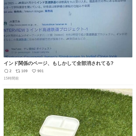
数
インド関係のページ、もしかして全部消されてる?
2
109
901
返
リ
い
15時間前
信
ポ
い
数
ス
ね
ト
数
数