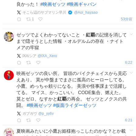
良かった！
#
映画ゼッツ
#
映画ギャバン
そこら辺のサブマリン早川
@
Aoi_hayaao
1
53分前
ゼッツでよくわかってないこと ・
紅覇
の記憶を消して
まで隠そうとした情報 ・オルデルムの存在 ・ナイト
メアの牢獄
IXA/シア
@
IXA_Xero
6:22
映画ゼッツの良い所。 冒頭のバイクチェイスから見応
えあり。 莫が中盤までまさに孤高のヒーローしてる。
小鷹、めっちゃ頼りになる。 美浪や怪事課まで活躍し
てる。 マイス、かっこいい。 CODE集合、燃えた。
莫とゼロ、なすかと
紅覇
の再会。 ゼッツとノクスの共
闘。
#
映画ゼッツ
#
仮面ライダーゼッツ
ガブガヴ
@
p_yy6v
6:21
夏映画みたいに小鷹お姫様抱っこしたのかな？とか載