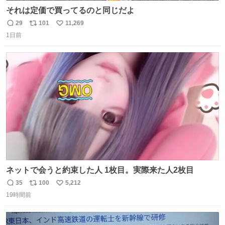
それは定価で買ってるのと同じだよ
29
101
11,269
返
リ
い
1日前
信
ポ
い
数
ス
ね
ト
数
数
ネットで会うと約束した人 1枚目。実際来た人2枚目
35
100
5,212
返
リ
い
19時間前
信
ポ
い
数
ス
ね
ト
数