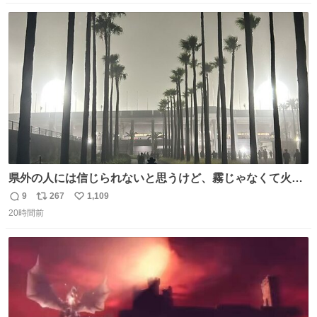
もガッツリ😭 まんじゅうだよ？？？？？？ ガリッて言っ
数
ス
ね
たから何？と思って口から出したら自分の歯wwwwww セ
ト
数
数
イレーンの呪いじゃん😭
県外の人には信じられないと思うけど、霧じゃなくて火山
灰です🌋 #桜島
9
267
1,109
返
リ
い
20時間前
信
ポ
い
数
ス
ね
ト
数
数