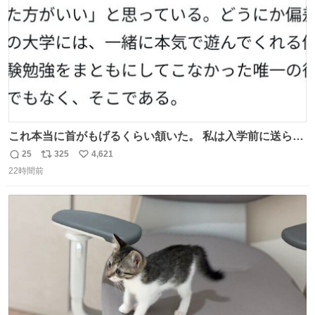
これ本当に首がもげるくらい頷いた。 私は入学前に送られ
てきた、大学のサークル紹介冊子を見た時点で終わりを感
25
325
4,621
返
リ
い
じたので、女子大でもないくせに偏差値の高い大学のイン
22時間前
信
ポ
い
カレサークルに突撃して所属するという奇行で事なきを得
数
ス
ね
た。 高偏差値に行けないならせめてそれくらいした方が予
ト
数
数
後がいいです。 https://t.co/9nMHIrETkw