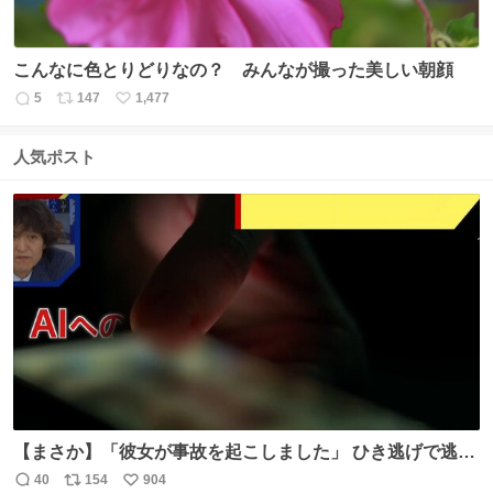
こんなに色とりどりなの？ みんなが撮った美しい朝顔
5
147
1,477
返
リ
い
信
ポ
い
数
ス
ね
人気ポスト
ト
数
数
【まさか】「彼女が事故を起こしました」 ひき逃げで逃走
した男、AIの相談履歴で“ウソ発覚” 警察が男のスマホを押
40
154
904
返
リ
い