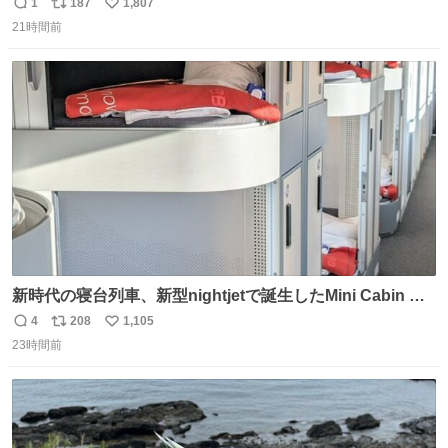
のスネまでかじる!? ドンデコルテ銀次⚡️ 無料見逃し配信は
1
187
1,807
返
リ
い
こちらから ▶︎abema.go.link/gBLVb ◤しくじり先生
21時間前
信
ポ
い
ABEMAにて毎週最新話無料配信中◢ @10000nabe
数
ス
ね
@akmllube0617
ト
数
数
新時代の寝台列車、新型nightjetで誕生したMini Cabin ま
さに走るカプセルホテルといった感じで、一人旅で利用す
4
208
1,105
返
リ
い
るのにはちょうどいい設備。 他の人も言ってましたが、サ
23時間前
信
ポ
い
ンライズの後継に欲しい…
数
ス
ね
ト
数
数