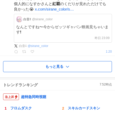
個人的になすかさんと
紅覇
のくだりが見れただけでも
良かった😭
x.com/sirane_color/s…
白音ｴ
@sirane_color
なんとですね〜今からゼッツギャバン映画見ちゃいま
す❗️
昨日 23:09
白音ｴ
@
sirane_color
1:20
もっと見る
トレンドランキング
7:52
時点
超特急同時視聴
フロムダスク
スキルカードスキン