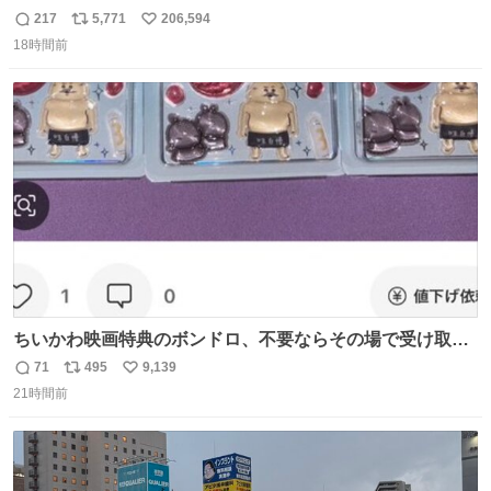
217
5,771
206,594
返
リ
い
18時間前
信
ポ
い
数
ス
ね
ト
数
数
ちいかわ映画特典のボンドロ、不要ならその場で受け取り
辞退すれば良いのに白々しい
71
495
9,139
返
リ
い
21時間前
信
ポ
い
数
ス
ね
ト
数
数