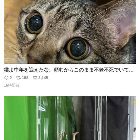
ト
数
数
猫よ中年を迎えたな、頼むからこのまま不老不死でいてく
れ…と願ってから、いや人間の家族が死に絶えて猫だけこ
2
188
3,145
返
リ
い
の世に置いていくなんてひどいことはできない…と思って
16時間前
信
ポ
い
から、猫のこの可愛さと愛嬌なら未来永劫ほかの人間に可
数
ス
ね
愛がられて困ることもなかろうなと思ったのでやっぱり猫
ト
数
数
よ不老不死でいてくれ