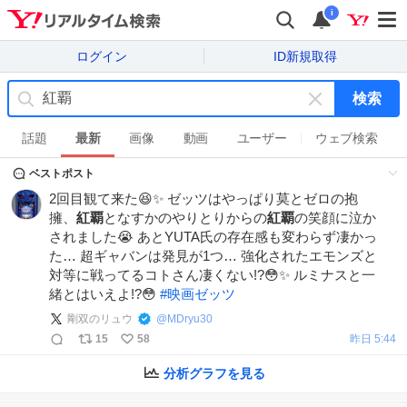
i
ログイン
ID新規取得
検索
キ
ー
話題
最新
画像
動画
ユーザー
ウェブ検索
ワ
ベストポスト
ー
ド
2回目観て来た😆✨ ゼッツはやっぱり莫とゼロの抱
を
擁、
紅覇
となすかのやりとりからの
紅覇
の笑顔に泣か
消
されました😭 あとYUTA氏の存在感も変わらず凄かっ
す
た… 超ギャバンは発見が1つ… 強化されたエモンズと
対等に戦ってるコトさん凄くない!?😳✨ ルミナスと一
緒とはいえよ!?😳
#
映画ゼッツ
剛双のリュウ
@
MDryu30
15
58
昨日 5:44
分析グラフを見る