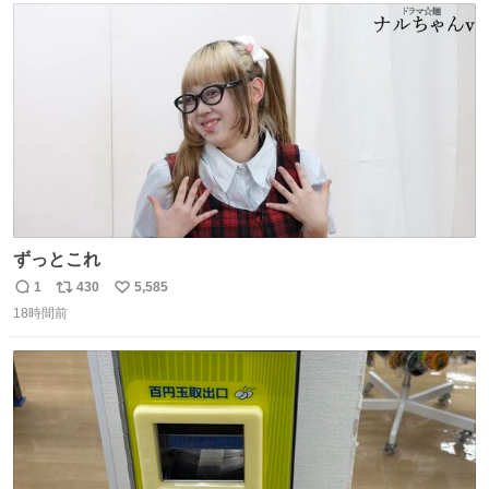
ト
数
数
ずっとこれ
1
430
5,585
返
リ
い
18時間前
信
ポ
い
数
ス
ね
ト
数
数