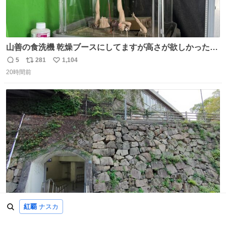
山善の食洗機 乾燥ブースにしてますが高さが欲しかったの
でコレクションケースを置くだけのツルセコ改造 扉が手前
5
281
1,104
返
リ
い
に開き天井の温度もしっかり上がるのでかなり使いやすく
20時間前
信
ポ
い
なりました😎
数
ス
ね
ト
数
数
紅覇
ナスカ
これが新幹線駅の入り口とは、にわかに信じがたい
14
126
1,466
返
リ
い