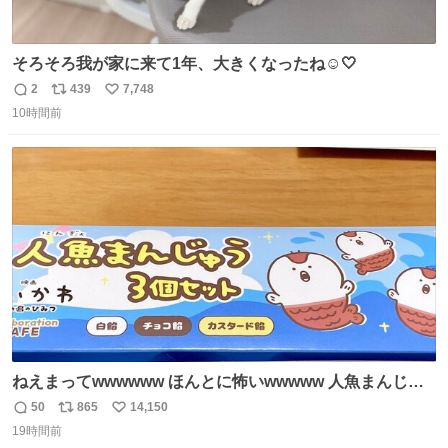
そろそろ我が家に来て1年、大きくなったね☺️🤍
2
439
7,748
返
リ
い
10時間前
信
ポ
い
数
ス
ね
ト
数
数
ねえまってwwwwww ほんとに怖いwwwww 人魚まんじゅ
う買ってきたから私も永遠のいのちを…ぐへへ…と思いな
50
865
14,150
返
リ
い
がら1つ食べたら 奥歯欠けたんだけど！！！！？？？ しか
19時間前
信
ポ
い