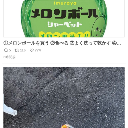
①メロンボールを買う ②食べる ③よく洗って乾かす ④か
わいい
5
116
774
返
リ
い
6時間前
信
ポ
い
数
ス
ね
ト
数
数