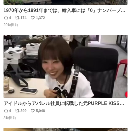
1970年から1991年までは、輸入車には「0」ナンバープレ
ートが使用されていました。 その後、この制度は廃止さ
4
174
1,372
返
リ
い
れ、すべての「0」ナンバープレートは抹消・無効化され
20時間前
信
ポ
い
ました。 ところが最近、その「0」ナンバープレートを装
数
ス
ね
着した車両が発見されました。 今でも残っていること自体
ト
数
数
が奇跡です……。
アイドルからアパレル社員に転職した元PURPLE KISSの
ドシちゃん、入社3日目にして自社の取り扱い商品を一生
4
399
5,048
返
リ
い
懸命PRしててほんまに…………
8時間前
信
ポ
い
数
ス
ね