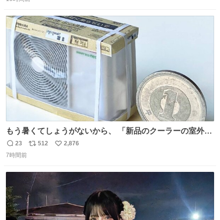
信
ポ
い
数
ス
ね
ト
数
数
もう暑くてしょうがないから、 「新品のクーラーの室外機
のミニチュア」 でも見ていってよ
23
512
2,876
返
リ
い
7時間前
信
ポ
い
数
ス
ね
ト
数
数