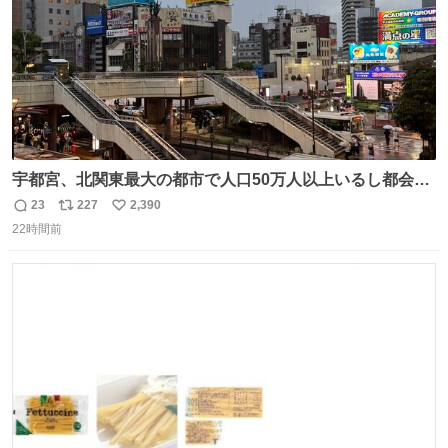
宇都宮、北関東最大の都市で人口50万人以上いるし都会何
だろうなと思っていたら想像以上に都会で興奮した
23
227
2,390
返
リ
い
22時間前
信
ポ
い
数
ス
ね
ト
数
数