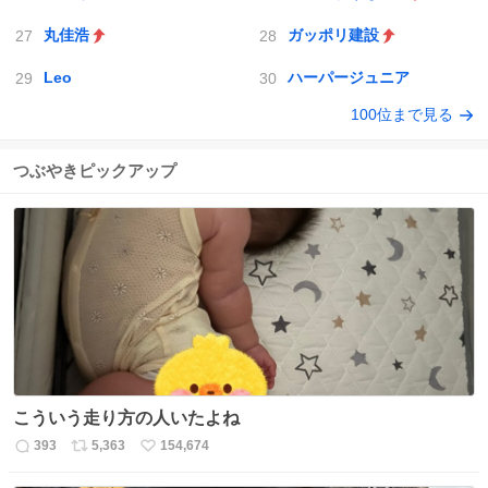
丸佳浩
ガッポリ建設
Leo
ハーパージュニア
100位まで見る
つぶやきピックアップ
こういう走り方の人いたよね
393
5,363
154,674
返
リ
い
信
ポ
い