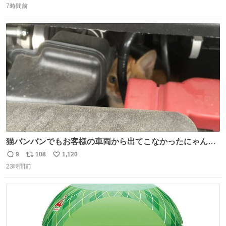
収して解析すると、出頭する前に事故の詳しい状況やどう
7時間前
信
ポ
い
対応すればいいかをAIに相談していたことがわかった。し
数
ス
ね
かし、AIの回答は「正直に警察に話すように」だった。
ト
数
数
猫バンバンでもお客様の車両から出てこなかったにゃんこ
🐈 救出しようとした工場長が腕を引っ掻かれ、ぱんぱんに
9
108
1,120
返
リ
い
膨れ上がり、傷だらけ血だらけになりながらも何とか救出
23時間前
信
ポ
い
したこの子はその後、工場長の家の子になりました😌💕
数
ス
ね
ト
数
数