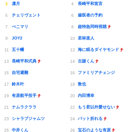
凛月
長崎平和宣言
チェリヴェント
歯医者の予約
ぺこマリ
超特急同時視聴
JOY2
若林楽人
五十幡
海に眠るダイヤモンド
長崎平和式典
古謝くん
自宅避難
ファミリアチェンジ
鈴木叶
敦也
有原航平投手
内田博幸
ナムラクララ
もう君以外愛せない
シャラブジャムツ
バット折れる
中井くん
宝石のような有原