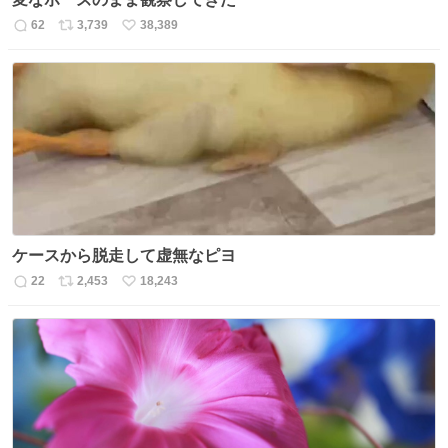
62
3,739
38,389
返
リ
い
信
ポ
い
数
ス
ね
ト
数
数
ケースから脱走して虚無なピヨ
22
2,453
18,243
返
リ
い
信
ポ
い
数
ス
ね
ト
数
数