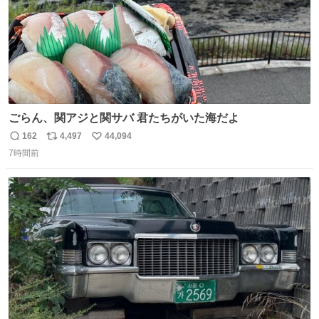
ごらん、関アジと関サバ 君たちがいた海だよ
162
4,497
44,094
返
リ
い
7時間前
信
ポ
い
数
ス
ね
ト
数
数