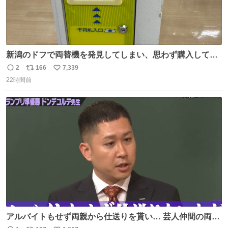
新潟のドフで両替機を発見してしまい、思わず購入してし
まい大阪に発送するイベントが発生
2
166
7,339
返
リ
い
22時間前
信
ポ
い
数
ス
ね
ト
数
数
アルバイトもせず両親から仕送りを貰い… 芸人仲間の両親