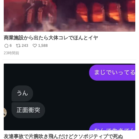
商業施設から出たら大体コレでほんとイヤ
6
243
1,588
返
リ
い
23時間前
信
ポ
い
数
ス
ね
ト
数
数
友達事故で片腕吹き飛んだけどクソポジティブで死ぬ