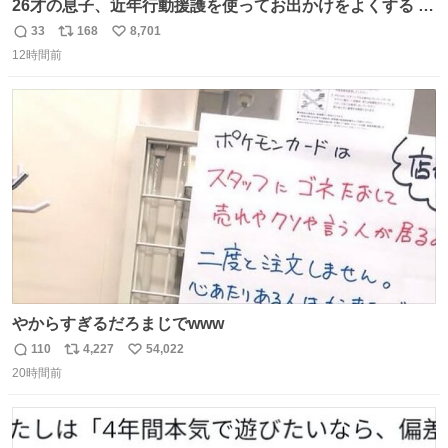
26才の息子、近年行動援護を使ってお出かけをよくする 親
との外出はもう嫌らしい。 中身は小学生位なのに小癪な😅
33
168
8,701
返
リ
い
昨日は夜のショッピングモールに行った 先に寝といてよ❗
12時間前
信
ポ
い
と何度も何度も言い残して。 起きたら冷蔵庫に… ああ、こ
数
ス
ね
れ買いに行ってくれたんだ…😭
ト
数
数
やからすぎるだろまじでwww
110
4,227
54,022
返
リ
い
20時間前
信
ポ
い
数
ス
ね
ト
数
数