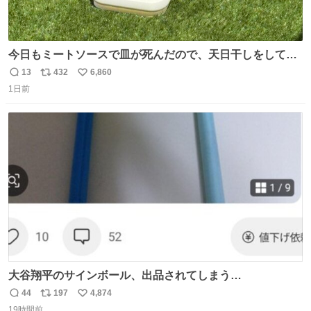
今日もミートソースで皿が死んだので、天日干しをしてい
ます🍝 ありがとう先人の知恵
13
432
6,860
返
リ
い
1日前
信
ポ
い
数
ス
ね
ト
数
数
大谷翔平のサインボール、出品されてしまう…
44
197
4,874
返
リ
い
19時間前