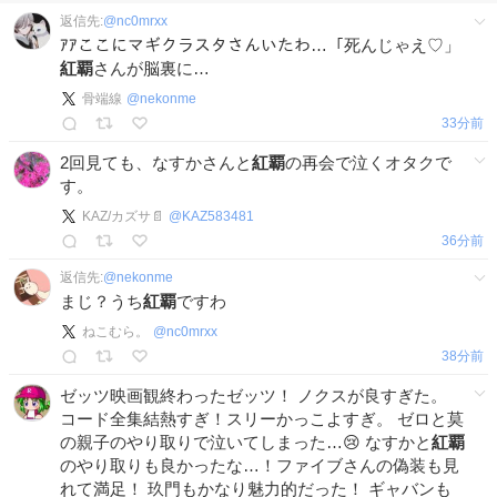
返信先:
@
nc0mrxx
ｱｱここにマギクラスタさんいたわ…「死んじゃえ♡」
紅覇
さんが脳裏に…
骨端線
@
nekonme
33分前
2回見ても、なすかさんと
紅覇
の再会で泣くオタクで
す。
KAZ/カズサ📄
@
KAZ583481
36分前
返信先:
@
nekonme
まじ？うち
紅覇
ですわ
ねこむら。
@
nc0mrxx
39分前
ゼッツ映画観終わったゼッツ！ ノクスが良すぎた。
コード全集結熱すぎ！スリーかっこよすぎ。 ゼロと莫
の親子のやり取りで泣いてしまった…😢 なすかと
紅覇
のやり取りも良かったな…！ファイブさんの偽装も見
れて満足！ 玖門もかなり魅力的だった！ ギャバンも