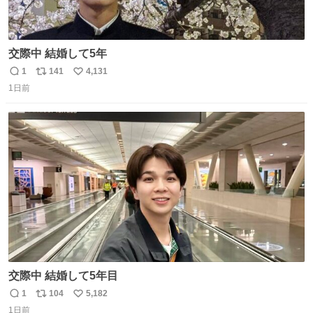
交際中 結婚して5年
1
141
4,131
返
リ
い
1日前
信
ポ
い
数
ス
ね
ト
数
数
交際中 結婚して5年目
1
104
5,182
返
リ
い
1日前