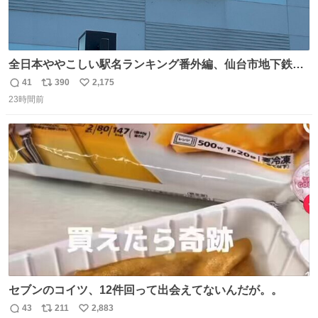
全日本ややこしい駅名ランキング番外編、仙台市地下鉄川
内駅
41
390
2,175
返
リ
い
23時間前
信
ポ
い
数
ス
ね
ト
数
数
セブンのコイツ、12件回って出会えてないんだが。。
43
211
2,883
返
リ
い