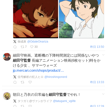
御成座
@
OdateOnariza
7
30
昨日 13:50
細田守映画。遮断機の下降時間測定には関係ないやつ
細田守監督
長編アニメーション映画(6枚セット)時をか
ける少女 、サマーウォーズ
jp.mercari.com/shops/product/…
信号解析の狂人ヒロ
@
hiroshingonerd
昨日 13:33
朝日と乃衣の日常編を
細田守監督
でやれ！
タツガミ@ヴァンがライフ
@
tatugami_vglife
昨日 12:28