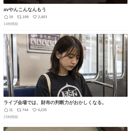
avやんこんなんもう
10
109
2,403
返
リ
い
14時間前
信
ポ
い
数
ス
ね
ト
数
数
ライブ会場では、財布の判断力がおかしくなる。
11
744
4,235
返
リ
い
15時間前
信
ポ
い
数
ス
ね