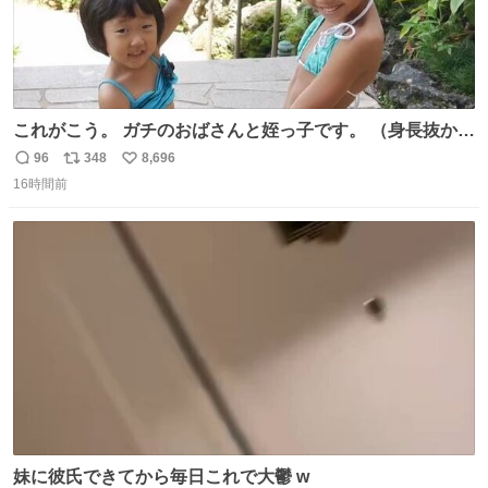
これがこう。 ガチのおばさんと姪っ子です。 （身長抜かさ
れててしぬ笑） #ヤツルギ12 #家族でヒロイン
96
348
8,696
返
リ
い
16時間前
信
ポ
い
数
ス
ね
ト
数
数
妹に彼氏できてから毎日これで大鬱 w