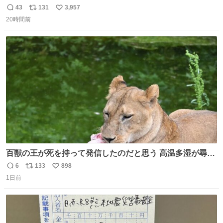
43
131
3,957
返
リ
い
20時間前
信
ポ
い
数
ス
ね
ト
数
数
百獣の王が死を持って発信したのだと思う 高温多湿が尋常
でない日本の夏 どうか早急に飼育の環境を見直して 動物の
6
133
898
返
リ
い
命を護ってください…と 治療中のライオンが助かりますよ
1日前
信
ポ
い
うに すべての動物の命が護られますように 2026.7.3📷多摩
数
ス
ね
動物公園にて 残念ながら個体の識別は出来ません
ト
数
数