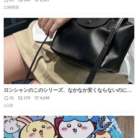
21
180
2,167
返
リ
い
12時間前
信
ポ
い
数
ス
ね
ト
数
数
ロンシャンのこのシリーズ、なかなか安くならないのにセ
ール価格になってる🖤✨レザーなのが反則級にかわいい。
31
175
4,248
返
リ
い
持ってるだけでコーデが格上げされる。
1日前
信
ポ
い
数
ス
ね
ト
数
数