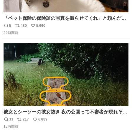
「ペット保険の保険証の写真を撮らせてくれ」と頼んだら
ちゃんと座ってポーズを取ってくれた人
5
480
5,660
返
リ
い
20時間前
信
ポ
い
数
ス
ね
ト
数
数
彼女とシーソーの彼女抜き 夜の公園って不審者が現れそう
で怖いんだよな
33
217
6,889
返
リ
い
13時間前
信
ポ
い