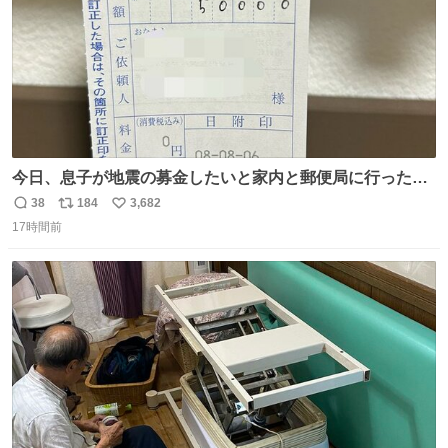
今日、息子が地震の募金したいと家内と郵便局に行ったみ
たいです。おもちゃとか買う選択肢もあったと思うけど、
38
184
3,682
返
リ
い
自分で貯めてた2万円を役に立てて欲しい、みんなも元気
17時間前
信
ポ
い
になって欲しいと。家内も一緒に募金したので、自分も何
数
ス
ね
かできたらなぁと思いました。
ト
数
数