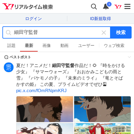
i
ログイン
ID新規取得
検索
キ
ー
話題
最新
画像
動画
ユーザー
ウェブ検索
ワ
ベストポスト
ー
ド
夏だ！アニメだ！
細田守監督
作品だ！🌻 『時をかける
を
少女』 『サマーウォーズ』 『おおかみこどもの雨と
消
雪』 『バケモノの子』 『未来のミライ』 『竜とそば
す
かすの姫』 この夏、プライムビデオでぜひ🎴
pic.x.com/fOmRNpmKRJ