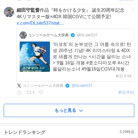
細田守監督
作品『時をかける少女』 誕生20周年記念
4Kリマスター版×4DX 韓国CGVにて公開予定!
x.com/DLsite537/stat…
コンソールゲーム大辞典
@DLsite537
'마코토'의 눈부셨던 그 여름 속으로! 탄
생 20주년 기념! 4K 리마스터링 & 4DX
로 새롭게 만나는 <시간을 달리는 소녀
> 9월 16일 개봉 #호소다마모루 #시간
을달리는소녀 #9월16일CGV대개봉
昨日 8:59
コンソールゲーム大辞典
@
DLsite537
1
昨日 9:01
もっと見る
トレンドランキング
3:29
時点