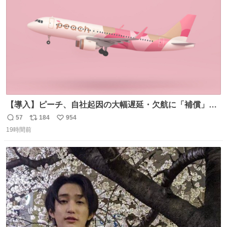
数
【導入】ピーチ、自社起因の大幅遅延・欠航に「補償」開
始へ news.livedoor.com/article/detail… 同社に起因する理
57
184
954
返
リ
い
由によって大幅遅延や欠航が発生した場合、乗客が負担し
19時間前
信
ポ
い
た宿泊費や交通費を、領収書の事後申請に基づき、国内線
数
ス
ね
は1人あたり上限1万円、国際線は上限2万円まで支払う。
ト
数
数