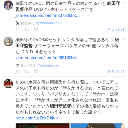
細田守のDVD。雨の日家で見るの向いてるかも
細田守
監督
作品 DVD 全6本セット〔ケース付き〕
jp.mercari.com/item/m33730683…
雨音みう
@
fwanpunineon
昨日 19:31
細田守のDVD4本セット レンタル落ちで傷あるやつ
細
田守監督
サマーウォーズ バケモノの子 他 レンタル落
ち ＤＶＤ ４巻セット
jp.mercari.com/item/m26318053…
DJソウタ
@
djsouta05xo
昨日 15:27
ための承諾を筒井康隆氏から得た際に、ついでにアニ
メ化の了承も得たのが『時をかける少女』と言われて
います。つまり『パプリカ』なくして『時かけ』は存
在せず、『時かけ』がアニメ化されなければ、引退も
考えていたという
細田守監督
のその後の活躍もなかっ
たかもしれないというネットで拾った話です
pic.x.com/1gZdkDI4vn