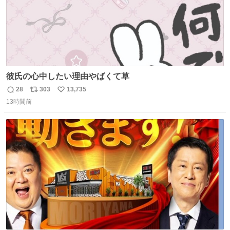
彼氏の心中したい理由やばくて草
28
303
13,735
返
リ
い
13時間前
信
ポ
い
数
ス
ね
ト
数
数