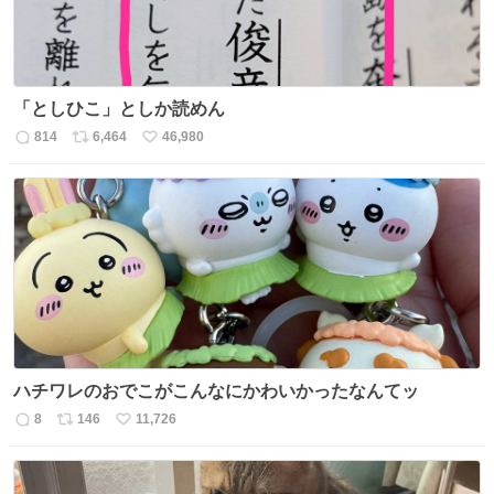
「としひこ」としか読めん
814
6,464
46,980
返
リ
い
信
ポ
い
数
ス
ね
ト
数
数
ハチワレのおでこがこんなにかわいかったなんてッ
8
146
11,726
返
リ
い
信
ポ
い
数
ス
ね