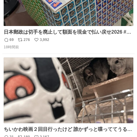
日本郵政は切手を廃止して額面を現金で払い戻せ2026 #日
本郵政 @JapanPostHD_PR
69
276
3,992
返
リ
い
18時間前
信
ポ
い
数
ス
ね
ト
数
数
ちいかわ映画２回目行ったけど 誰かずっと喋っててうるさ
かった 許せねえ