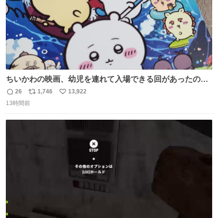
ちいかわの映画、幼児を連れて入場できる回があったので
子どもを連れて観てきたんですけど、セイレーンの登場シ
26
1,746
13,922
返
リ
い
ーンで場内のベビーが一斉に泣き出してたのがとてもよい
13時間前
信
ポ
い
映画体験でした。
数
ス
ね
ト
数
数