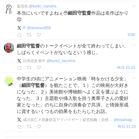
返信先:
@
toytic_nanaha
本当にいいですよねぇ🥹
細田守監督
作品は名作ばかり
😌
R
@
rerururu956
0:00
細田守監督
のトークイベントが全て終わってしまい、
しばらくイベントがないなという感じ。
白米@反省中
@
kure2_tacorice
昨日 23:23
中学生の頃にアニメーション映画「時をかける少女」
（
細田守監督
）を観たことで、１）この映画が大好き
になった、２）美術館や博物館へよく足を運ぶように
なった、３）主題歌や挿入歌を担う奥華子さんの愛好
家となった。のちに自身の演奏会で共演、と情操形成
に資するいくつもの効果をもたらしたお話。
成川友仁 // 気象防災アドバイザー｜経営戦略｜自然言語の活用
@
toyamagenki
昨日 21:25