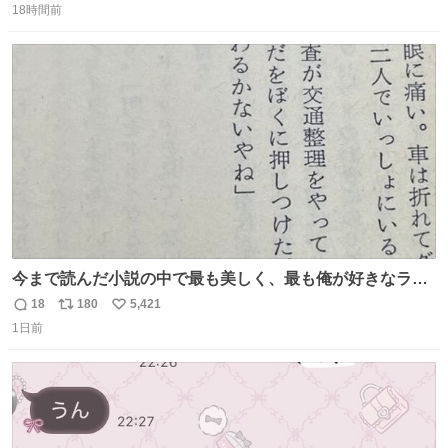
18時間前
信
ポ
い
数
ス
ね
ト
数
数
今まで読んだ小説の中で最も美しく、最も俺が好きなラス
トシーン
18
180
5,421
返
リ
い
1日前
信
ポ
い
数
ス
ね
ト
数
数