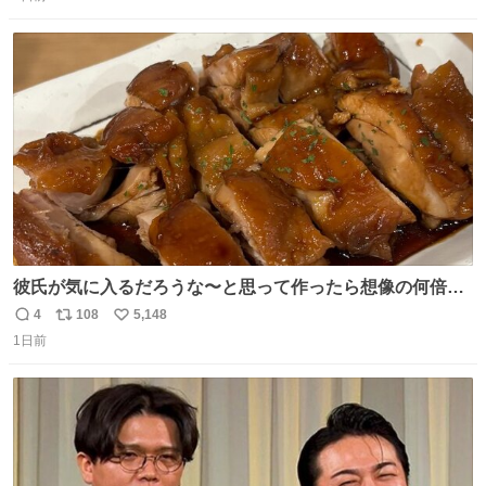
信
ポ
い
数
ス
ね
ト
数
数
彼氏が気に入るだろうな〜と思って作ったら想像の何倍も
美味しい美味しい言ってくれて嬉しい
4
108
5,148
返
リ
い
1日前
信
ポ
い
数
ス
ね
ト
数
数