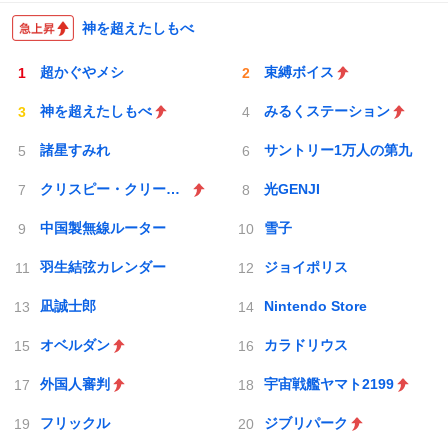
神を超えたしもべ
超かぐやメシ
束縛ボイス
神を超えたしもべ
みるくステーション
諸星すみれ
サントリー1万人の第九
クリスピー・クリーム・ドーナツ
光GENJI
中国製無線ルーター
雪子
羽生結弦カレンダー
ジョイポリス
凪誠士郎
Nintendo Store
オベルダン
カラドリウス
外国人審判
宇宙戦艦ヤマト2199
フリックル
ジブリパーク