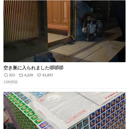
ト
数
数
空き巣に入られました🤣🤣🤣
323
4,228
41,857
返
リ
い
15時間前
信
ポ
い
数
ス
ね
ト
数
数