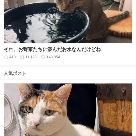
ト
数
数
それ、お野菜たちに汲んだお水なんだけどね
419
11,120
143,854
返
リ
い
信
ポ
い
数
ス
ね
人気ポスト
ト
数
数