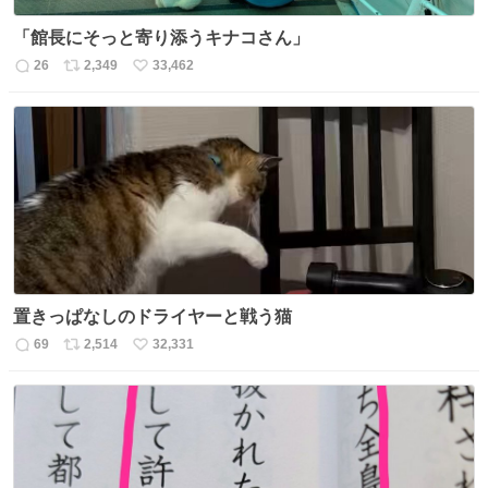
「館長にそっと寄り添うキナコさん」
26
2,349
33,462
返
リ
い
信
ポ
い
数
ス
ね
ト
数
数
置きっぱなしのドライヤーと戦う猫
69
2,514
32,331
返
リ
い
信
ポ
い
数
ス
ね
ト
数
数