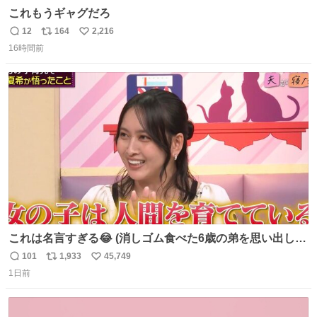
これもうギャグだろ
12
164
2,216
返
リ
い
16時間前
信
ポ
い
数
ス
ね
ト
数
数
これは名言すぎる😂 (消しゴム食べた6歳の弟を思い出しな
がら)
101
1,933
45,749
返
リ
い
1日前
信
ポ
い
数
ス
ね
ト
数