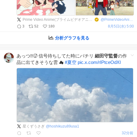
Prime Video Anime(プライムビデオアニメ)
@
PrimeVideoAnime
3
52
180
8月5日(水) 5:00
分析グラフを見る
あっつ!!🥵 信号待ちしてた時にパチリ
細田守監督
の作
品に出てきそうな雲 ☁
#
夏空
pic.x.com/rIPtceOdXI
星くずうさぎ
@
hoshikuzu89usa1
32分前