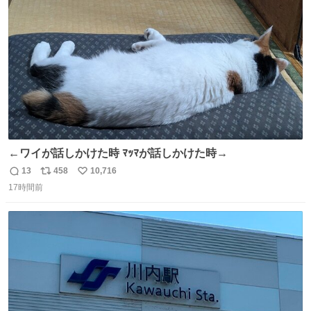
ト
数
数
←ワイが話しかけた時 ﾏｯﾏが話しかけた時→
13
458
10,716
返
リ
い
17時間前
信
ポ
い
数
ス
ね
ト
数
数