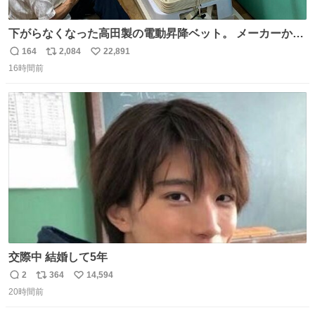
下がらなくなった高田製の電動昇降ベット。 メーカーから
は、完全に見放されたんですが、 見事に85歳の父が治しま
164
2,084
22,891
返
リ
い
した。 うちの父は、トヨタカローラのボディをオート生産
16時間前
信
ポ
い
する、工業ロボットの製作者なんですが、 父が電動ベット
数
ス
ね
の配線をハンダで修理している横で、
ト
数
数
交際中 結婚して5年
2
364
14,594
返
リ
い
20時間前
信
ポ
い
数
ス
ね