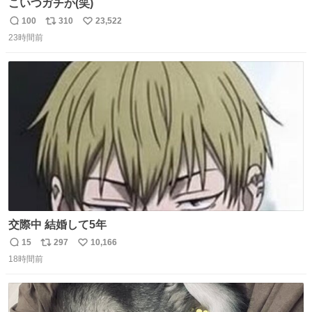
こいつガチか(笑)
100
310
23,522
返
リ
い
23時間前
信
ポ
い
数
ス
ね
ト
数
数
交際中 結婚して5年
15
297
10,166
返
リ
い
18時間前
信
ポ
い
数
ス
ね
ト
数
数