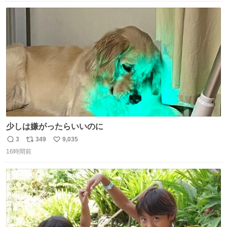
数
ス
ね
ト
数
数
少しは嫌がったらいいのに
3
349
9,035
返
リ
い
16時間前
信
ポ
い
数
ス
ね
ト
数
数