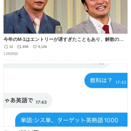
今年のM-1はエントリーが遅すぎたこともあり、解散の可
能性を作り出してからのスタート！！ 遅くなって申し訳な
32
896
9,106
返
リ
い
い🙏 エントリーナンバーは「GO!無策!」でかなり覚えやす
13時間前
信
ポ
い
い！応援をお願いすることになりそう！！
数
ス
ね
ト
数
数