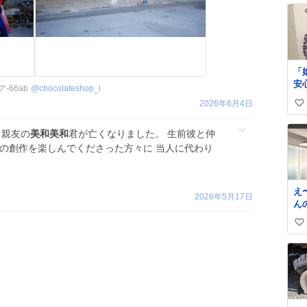
「
安心」 
-66ab
@
chocolateshop_i
い。 ちなみ
2026年6月4日
い
ス
求
い
 親友の
美和美和
君が亡くなりました。 生前彼と仲
て
ね
ー
彼の創作を楽しんでくださった方々に 当人に代わり
数
え
2026年5月17日
ん
い〜。 
い
市
「
い
っ
ね
寂
数
詰
い
せ