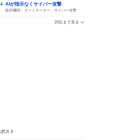
津波の心配はありません
震源の深さ
AIが指示なくサイバー攻撃
緊急地震速報
地震速報
深さ10km
政府機関
ターミネーター
サイバー攻撃
鹿児島県
地震の規模
20位まで見る
気ポスト