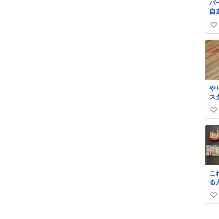
バ
ぶ
自
護
お
い
た
な
い
さ
ね
サ
数
銭
から これで
壊
や
で
ス
ら
ぼ
ジ
い
よ
線
ァ
い
も
分
す
ね
で
数
け
ーほ
を
こ
い
る
す
国
タ
い
マ
く
欲しい
い
す
学