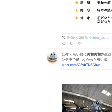
静岡市立図書館
@
shizu_tosho
15年くらい前に
美和美和
先生達
ンテ中で飛べなかった思い出。 
pic.x.com/C2vb7KSOkw