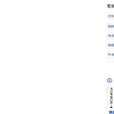
ね
国
数
電
先
を
北海
蔵
換
相
経
マ
に
埼京
に
相
中央
0
満