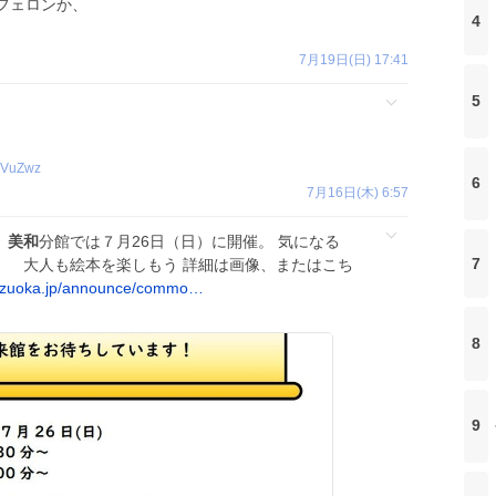
フェロンか、
4
7月19日(日) 17:41
5
YVuZwz
6
7月16日(木) 6:57
】
美和
分館では７月26日（日）に開催。 気になる
7
会 大人も絵本を楽しもう 詳細は画像、またはこち
shizuoka.jp/announce/commo…
8
9