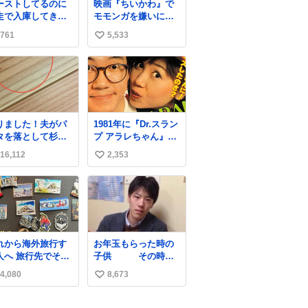
ーストしてるのに
映画『ちいかわ』で
厳しいよ 双方弁
走で入庫してきた
モモンガを嫌いにな
士を雇わないか？
客さん バーストし
った人へ それでも
761
5,533
い
ならその場で動か
愛される理由と可能
いで助け呼んで下
性 kai-
い
い😰 保険にロード
you.net/article/9618
ね
ービス付いてて金
6 『映画ちいかわ 人
数
負担も無いんです
魚の島のひみつ』を3
走ると、
回観て、原作も追っ
さなくていい所ま
ている筆者が、モモ
りました！夫がパ
1981年に『Dr.スラン
壊しちゃいますか
ンガの名誉回復を試
タを落として杉床
プ アラレちゃん』が
 実際、外装ダメー
みようとする記事で
こぼこしました！
放映開始された直後
、ABSセンサ断
す。ちいかわ初心者
16,112
2,353
い
かったーーー！フ
の鳥山明さんと、小
、ブレーキホース
向けです🖊
ーストぼこぼこ自
山茉美さんです。
い
傷入っちゃってま
じゃなくて！これ
…
ね
第二波いつでもい
数
ます！！！✌️いや
っとした！ 杉床
採用しようとして
れから海外旅行す
お年玉もらった時の
る方々へ忠告で
人へ 旅行先でその
子供 その時の
。杉床は乾燥パス
や都市を象徴する
親
に負けます。豆腐
4,080
8,673
い
グネットを買って
らいやわやわで
。 僕は交換留
い
。
してた1年間で20カ