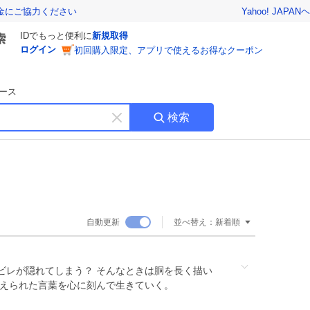
Yahoo! JAPAN
ヘ
金にご協力ください
IDでもっと便利に
新規取得
ログイン
初回購入限定、アプリで使えるお得なクーポン
ース
検索
キ
ー
ワ
ー
ド
を
消
自動更新
並べ替え：
新着順
す
ビレが隠れてしまう？ そんなときは胴を長く描い
えられた言葉を心に刻んで生きていく。