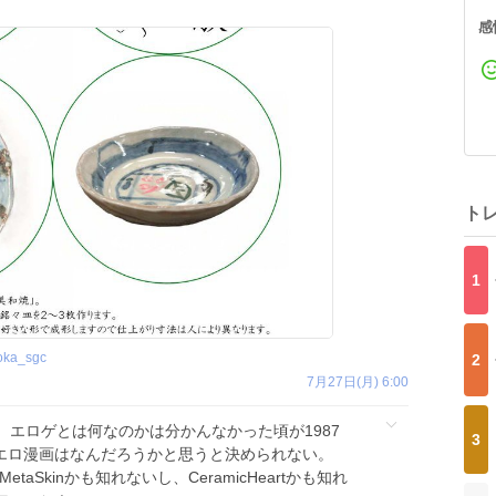
感
ト
1
oka_sgc
2
7月27日(月) 6:00
エロゲとは何なのかは分かんなかった頃が1987
3
なエロ漫画はなんだろうかと思うと決められない。
etaSkinかも知れないし、CeramicHeartかも知れ