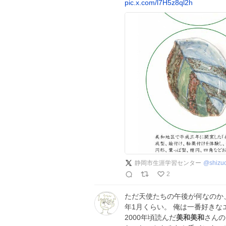
pic.x.com/l7H5z8ql2h
静岡市生涯学習センター
@
shizu
2
ただ天使たちの午後が何なのか、
年1月くらい。 俺は一番好き
2000年頃読んだ
美和美和
さんのM