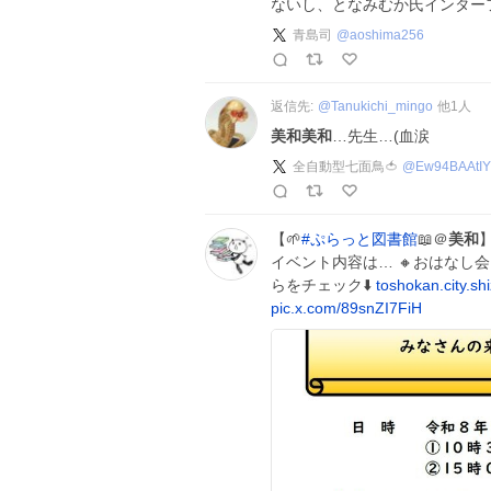
ないし、となみむか氏インター
青島司
@
aoshima256
返信先:
@
Tanukichi_mingo
他
1
人
美和美和
…先生…(血涙
全自動型七面鳥🍅
@
Ew94BAAtI
【🌱
#
ぷらっと図書館
📖＠
美和
イベント内容は… 🔸おはなし
らをチェック⬇️
toshokan.city.
pic.x.com/89snZI7FiH