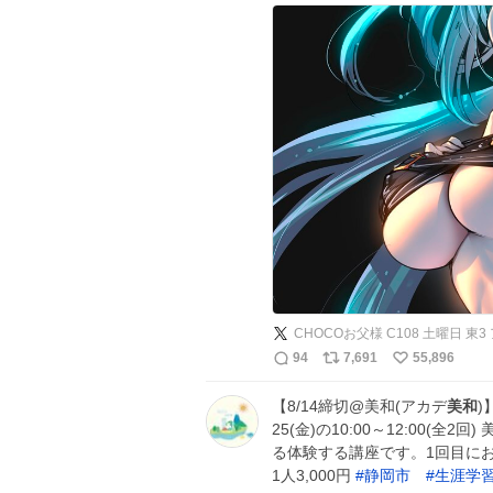
CHOCOお父様 C108 土曜日 東3 ア
94
7,691
55,896
【8/14締切@美和(アカデ
美和
)
25(金)の10:00～12:00(
る体験する講座です。1回目に
1人3,000円
#
静岡市
#
生涯学