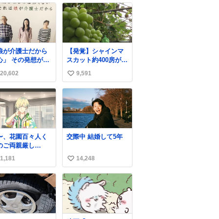
娘が介護士だから
【発覚】シャインマ
その発想が怖
スカット約400房が果
にこのポ
樹園から盗まれる 栃
20,602
9,591
い
ターは、介護職の
木・佐野市
人や転職支援をし
news.livedoor.com/
い
いる会社のポスタ
article/detail… 被害
ね
らしい。
に遭った果樹園には
数
防犯カメラなどはな
く、シャインマスカ
ットが盗まれた木に
〜、花園百々人く
交際中 結婚して5年
は刃物などで切られ
のご両親厳し
た跡が。市内で今年
でも9歳児の
に入って同様の被害
1,181
14,248
い
原仁奈にここまで
は確認されておら
構ってほしい、構
い
ず、警察はパトロー
てくれるの？」と
ルを強化する。
ね
しさを極限まで煮
数
めた台詞を何気な
日常会話で発言さ
てるご両親もだい