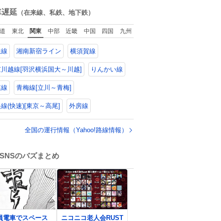
ね
回ったけど、旅行
数
車遅延
（在来線、私鉄、地下鉄）
で必ずマグネット
買い、今は家の冷
道
東北
関東
中部
近畿
中国
四国
九州
庫に貼ってる。 交
留学が終わって1年
鉄線
湘南新宿ライン
横須賀線
つけどそれぞれの
グネットを見る度
旅の思い出が鮮明
川越線[羽沢横浜国大～川越]
りんかい線
よみがえります。
模線
青梅線[立川～青梅]
線(快速)[東京～高尾]
外房線
全国の運行情報（Yahoo!路線情報）
SNSのバズまとめ
0
員電車でスペース
ニコニコ老人会RUST