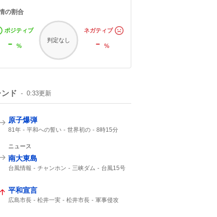
情の割合
ポジティブ
ネガティブ
-
-
判定なし
%
%
レンド
0:33
更新
原子爆弾
81年
平和への誓い
世界初の
8時15分
午前8時15分
1945年
広島東洋カープ
ご冥福をお祈り
ニュース
南大東島
台風情報
チャンホン
三峡ダム
台風15号
15号
大東島
台風13号
13号
平和宣言
広島市長
松井一実
松井市長
軍事侵攻
NPT
核兵器使用
ないがしろにする
武力行使
非人道的
第二次大戦