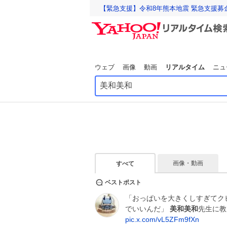
【緊急支援】令和8年熊本地震 緊急支援募
ウェブ
画像
動画
リアルタイム
ニュ
画像・動画
すべて
ベストポスト
「おっぱいを大きくしすぎてク
でいいんだ」
美和美和
先生に教
pic.x.com/vL5ZFm9fXn