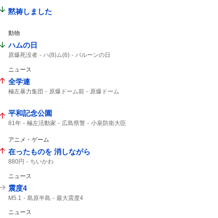
自分勝手な
黙祷しました
動物
ハムの日
原爆死没者
ハ(8)ム(6)
バルーンの日
仙台七夕まつり
1年分
World
ニュース
全学連
極左暴力集団
原爆ドーム前
原爆ドーム
ドーム前
平和記念公園
81年
極左活動家
広島県警
小泉防衛大臣
広島市民
アニメ・ゲーム
在ったものを 消しながら
880円
ちいかわ
ニュース
震度4
M5.1
島原半島
最大震度4
熊本県天草・芦北地方
筑後地方
震度3
ニュース
地震情報
フィリピン海プレート
M4.8