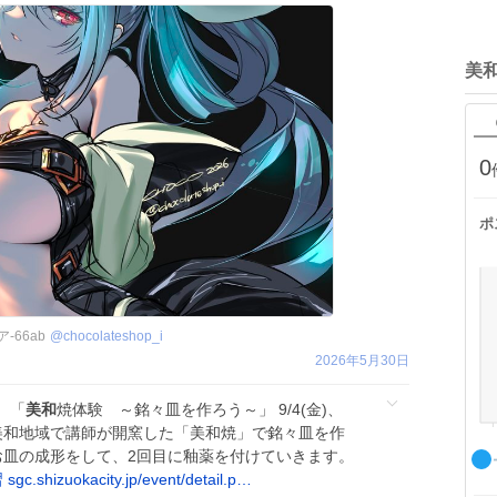
美
0
ポ
-66ab
@
chocolateshop_i
2026年5月30日
】 「
美和
焼体験 ～銘々皿を作ろう～」 9/4(金)、
全2回) 美和地域で講師が開窯した「美和焼」で銘々皿を作
お皿の成形をして、2回目に釉薬を付けていきます。
習
sgc.shizuokacity.jp/event/detail.p…