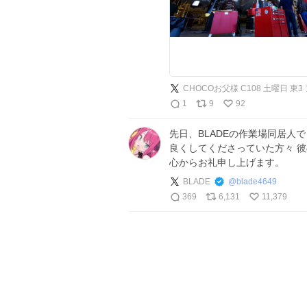
CHOCOお父様 C108 土曜日 東3 ア
1
9
92
先日、BLADEの作業場同居人で
良くしてくださっていた方々 
心からお礼申し上げます。
BLADE
@
blade4649
369
6,131
11,379