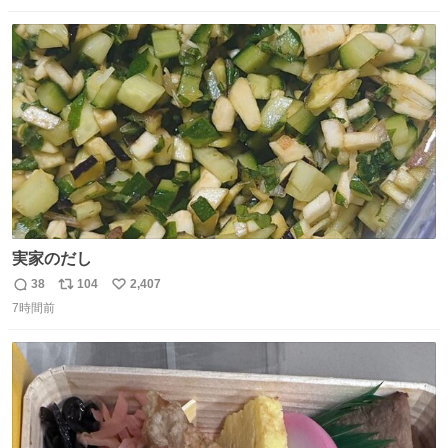
数
ス
ね
ト
数
数
実家のだし
38
104
2,407
返
リ
い
7時間前
信
ポ
い
数
ス
ね
ト
数
数