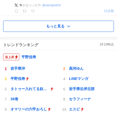
🐕さなぺっち🐾
@
sanapetchi
11分前
もっと見る
トレンドランキング
19:10
時点
平野佳寿
岩手県沖
高河ゆん
平野佳寿
LINEマンガ
タトゥー入れてる奴は全員バカです
岩手県沿岸北部
38巻
セラフィーナ
オマリーの六甲おろし
エスピ