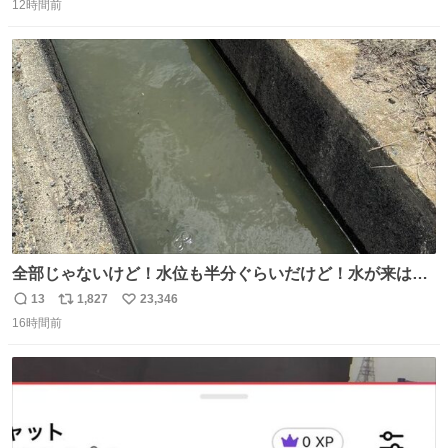
12時間前
信
ポ
い
数
ス
ね
ト
数
数
全部じゃないけど！水位も半分ぐらいだけど！水が来はじ
めたよ！！！ 作業してくれた方々ありがとーーー
13
1,827
23,346
返
リ
い
ー！！！！！！！！！！！！！！！！！！！！！！！！！
16時間前
信
ポ
い
！
数
ス
ね
ト
数
数