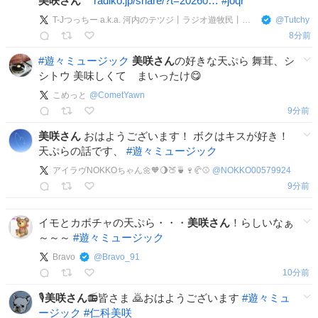
美咲さん
^^
radiko.jp/share/?t=20260…
#
joqr
T-Jつっちー a.k.a. 河内のテツジ丨ラジオ遊牧民丨元祖つっちー丨川辻徹治(かわつじ てつじ)
@
Tutchy
8分前
#
遊々ミュージック
美咲さん
の好きな天ぷら 舞茸、シ
シトウ 美味しくて まいったけ😋
こめっと
@
CometYawn
9分前
美咲さん
おはようございます！ ボクはキスが好き！
天ぷらの話です、
#
遊々ミュージック
アイラヴNOKKOちゃん🌼🧡🌖🍑🍵🍷🥐⚾️
@
NOKKO00579924
9分前
イモとカボチャの天ぷら・・・
美咲さん
！らしいなぁ
～～～
#
遊々ミュージック
Bravo
@
Bravo_91
10分前
🎙️
美咲さん
📻皆さま 🙇おはようございます
#
遊々ミュ
ージック
#
仁科美咲