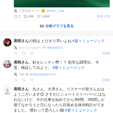
三井住友カード
@
smcc_card
1
269
1,694
昨日 1:35
分析グラフを見る
美咲さん
の朝は とびきり早いよね
#
遊々ミュージック
かとうジョルディ🎌
@
kahi0013
2分前
美咲さん
、鮭をレンチン😳！？ 初耳な調理法。 今
度、検証してみよう。
#
遊々ミュージック
川松 裕
@
4tnamikaze3710
2分前
美咲さん
、丸さん、大津さん、リスナーの皆さんおは
ようございます😊 さすがにショートスリーパーにはな
れないけど、今の仕事を始めてから3時間、2時間しか
寝てなかろうと🕓になったら目覚める体内時計ができ
ました。 慣れって恐ろしい😱
#
遊々ミュージック