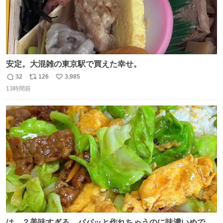
安定。大混雑の東京駅で買えた幸せ。
32
126
3,985
返
リ
い
13時間前
信
ポ
い
数
ス
ね
ト
数
数
は…？美味すぎる。パパッと作れちゃうのに味濃いめで満