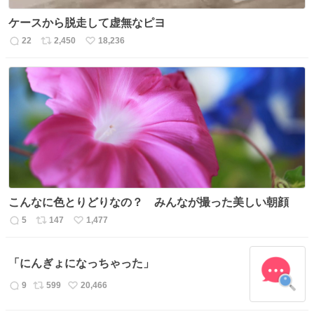
ケースから脱走して虚無なピヨ
22
2,450
18,236
返
リ
い
信
ポ
い
数
ス
ね
ト
数
数
こんなに色とりどりなの？ みんなが撮った美しい朝顔
5
147
1,477
返
リ
い
信
ポ
い
数
ス
ね
「にんぎょになっちゃった」
ト
数
数
9
599
20,466
返
リ
い
信
ポ
い