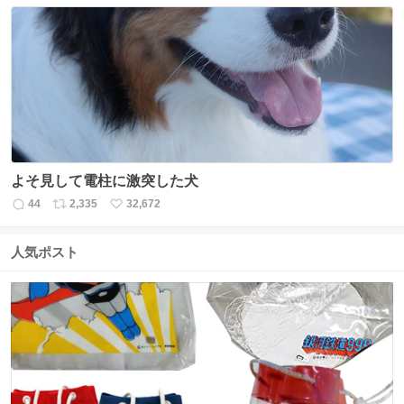
数
ス
ね
ト
数
数
よそ見して電柱に激突した犬
44
2,335
32,672
返
リ
い
信
ポ
い
数
ス
ね
人気ポスト
ト
数
数