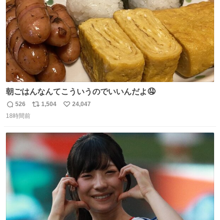
朝ごはんなんてこういうのでいいんだよ🤤
526
1,504
24,047
返
リ
い
18時間前
信
ポ
い
数
ス
ね
ト
数
数