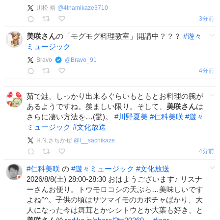
川松 裕
@
4tnamikaze3710
3分前
美咲さん
の「モグモグ料理教室」開講中？？？
#
遊々
ミュージック
Bravo
@
Bravo_91
4分前
茹で鮭、しっかり出来るぐらいもともとお料理の腕が
あるようですね。羨ましい限り。そして、
美咲さん
は
さらに凄い方法を…(驚)。
#
川野夏美
#
仁科美咲
#
遊々
ミュージック
#
文化放送
H.N.さちかぜ
@
l__sachikaze
4分前
#
仁科美咲
の
#
遊々ミュージック
#
文化放送
2026/8/8(土) 28:00-28:30 おはようございます♪ リスナ
ーさんお便り。トウモロコシの天ぷら…美味しいです
よね^^。子供の頃はサツマイモのカボチャばかり、大
人になった今は舞茸とかシシトウとか大葉も好き、と