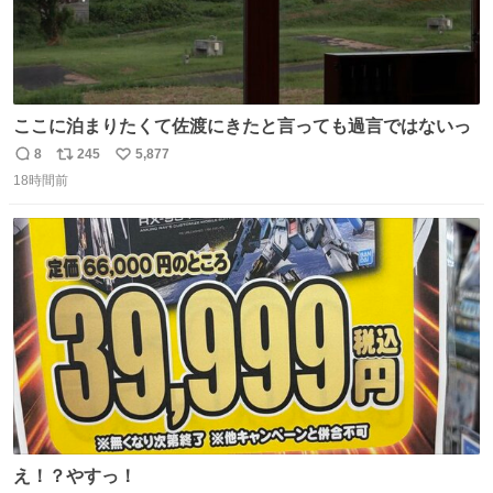
ここに泊まりたくて佐渡にきたと言っても過言ではないっ
8
245
5,877
返
リ
い
18時間前
信
ポ
い
数
ス
ね
ト
数
数
え！？やすっ！