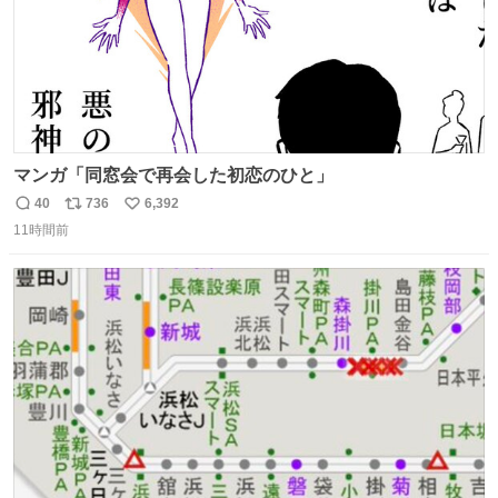
マンガ「同窓会で再会した初恋のひと」
40
736
6,392
返
リ
い
11時間前
信
ポ
い
数
ス
ね
ト
数
数