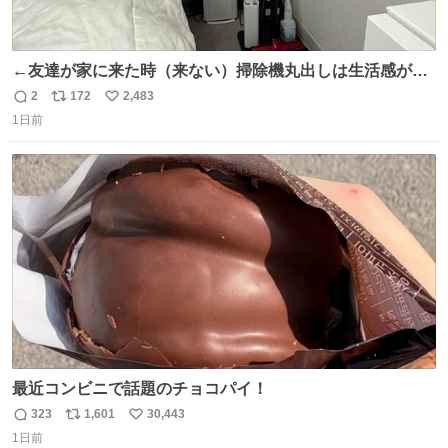
←友達が家に来た時（来ない）掃除機丸出しは生活感が出
てかっこ悪いなぁ →せや
2
172
2,483
返
リ
い
1日前
信
ポ
い
数
ス
ね
ト
数
数
最近コンビニで話題のチョコパイ！
323
1,601
30,443
返
リ
い
1日前
信
ポ
い