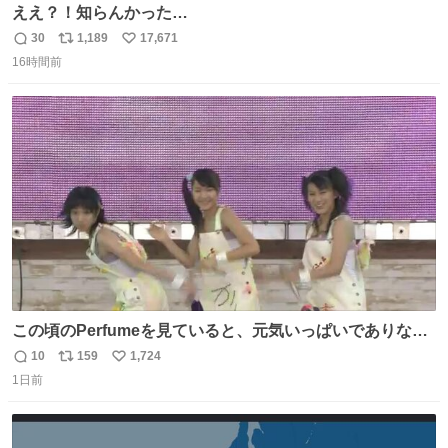
ええ？！知らんかった…
30
1,189
17,671
返
リ
い
16時間前
信
ポ
い
数
ス
ね
ト
数
数
この頃のPerfumeを見ていると、元気いっぱいでありなが
ら決して感情に任せすぎることなく、しっかりと制御され
10
159
1,724
返
リ
い
たダンスであることに新鮮に驚く。3人のあげた足の向き
1日前
信
ポ
い
や角度とか本当に細かな部分まできっちりと揃っていてそ
数
ス
ね
こから積み重ねてきた努力や練習量が見て取れる…
ト
数