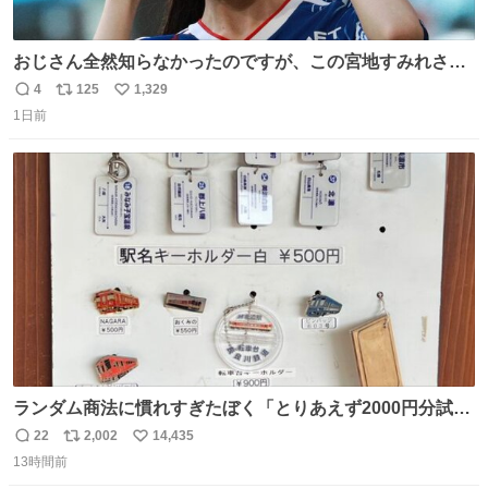
おじさん全然知らなかったのですが、この宮地すみれさん
（日向坂46）はマリサポだったのですね。 カメラ目線でに
4
125
1,329
返
リ
い
っこりしていただいたので撮影したものの、全然誰だか知
1日前
信
ポ
い
りませんでした。 マリサポらしいのでこれからは名前覚え
数
ス
ね
ます！！
ト
数
数
ランダム商法に慣れすぎたぼく「とりあえず2000円分試し
てみるか…」 駅員さん「どれが欲しいの？」 ぼく「えっ
22
2,002
14,435
返
リ
い
良いんですか？」 駅員さん「何が…？？」 やっぱランダム
13時間前
信
ポ
い
って悪い文化だ