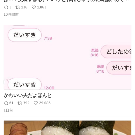
足感エグいの天才だろ🥹
3
136
1,863
返
リ
い
16時間前
信
ポ
い
数
ス
ね
ト
数
数
かわいい夫だよほんと
61
392
29,085
返
リ
い
1日前
信
ポ
い
数
ス
ね
ト
数
数