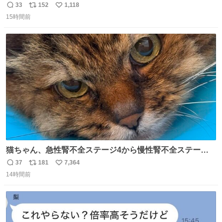
33
152
1,118
返
リ
い
15時間前
信
ポ
い
数
ス
ね
ト
数
数
猫ちゃん、急性腎不全ステージ4から慢性腎不全ステージ2
になりました😭点滴も週一で大丈夫になった… このままだ
37
181
7,364
返
リ
い
と2、3日持たないって言われたのが嘘みたい…本当に嬉し
14時間前
信
ポ
い
い😭😭😭頑張ってくれてありがとう😭😭😭 嬉しくて帰り
数
ス
ね
道泣きながら歩いてたら向こうから来た人にすごい顔され
ト
数
数
た🫠