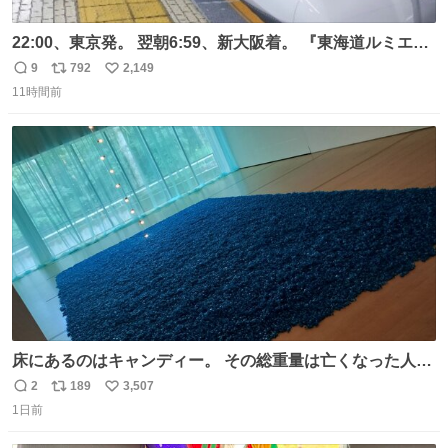
22:00、東京発。 翌朝6:59、新大阪着。 『東海道ルミエー
ルエクスプレス』が今夜、初運行！ 岐阜羽島駅で夜を越す
9
792
2,149
返
リ
い
東海道新幹線。寝台列車じゃないのに、朝まで新幹線とい
11時間前
信
ポ
い
う、なんだか特別体験😉 #TRAINTRIP #東海道ルミエール
数
ス
ね
エクスプレス
ト
数
数
床にあるのはキャンディー。 その総重量は亡くなった人と
同等の重さだそうです。 鑑賞者は一つ持ち帰れますが、亡
2
189
3,507
返
リ
い
くなった人の一部を持ち帰っているような感覚になりまし
1日前
信
ポ
い
た。 勇気を出して口に入れたら、ハッカ味😳✨ #ポーラ美
数
ス
ね