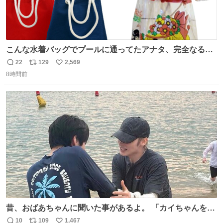
こんな水着バッグでプールに通ってたアナタ、完全なる同
世代（笑） #70年代 #80年代 #昭和レトロ
22
129
2,569
返
リ
い
8時間前
信
ポ
い
数
ス
ね
ト
数
数
昔、おばあちゃんに聞いた事があるよ。 「カイちゃんをい
じめると、アイツが海から上がって来るぞ。」って。
10
109
1,467