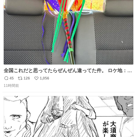
術館
ト
数
数
全国これだと思ってたらぜんぜん違ってた件。 ロケ地：広
島
45
126
1,056
返
リ
い
11時間前
信
ポ
い
数
ス
ね
ト
数
数