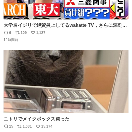
大学名イジりで絶賛炎上してるwakatte TV，さらに深刻な
問題はこっちでは？ ・都内の特定企業に入るのを極度に推
6
109
1,127
返
リ
い
奨し，それ以外の地域で堅実に生きるのを周縁化する ・恋
12時間前
信
ポ
い
愛にかまけ，「陽キャラ」として振る舞うのを極端に中心
数
ス
ね
化する ・院生が研究環境を求め他大学に移るのを批判する
ト
数
数
過去例↓
ニトリでメイクボックス買った
15
1,031
15,174
返
リ
い