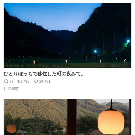
数
ス
ね
わ！！！！！！！！！！！！！！！！！！！！
ト
数
数
ひとりぼっちで移住した町の夜みて。
37
790
14,781
返
リ
い
14時間前
信
ポ
い
数
ス
ね
ト
数
数