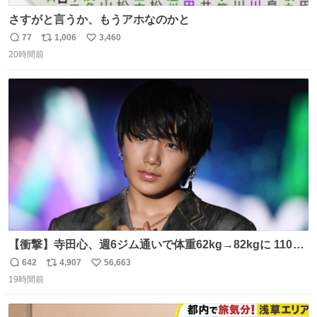
さすがと言うか、もうアホなのかと
77
1,006
3,460
返
リ
い
20時間前
信
ポ
い
数
ス
ね
ト
数
数
【衝撃】寺田心、週6ジム通いで体重62kg→82kgに 110kg
のベンチプレス持ち上げる姿披露
642
4,907
56,663
返
リ
い
news.livedoor.com/article/detail… 元々自重のみだった
19時間前
信
ポ
い
が、更に筋肉を大きくするためジム通いを開始。筋肉増量
数
ス
ね
のためおにぎり10個、ゼリー飲料3～4本、パスタと毎日4
ト
数