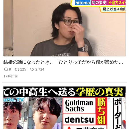
数
千kcalオーバーの食事を摂取し、増量したという。
結婚の話になったとき、「ひとりっ子だから僕が諦めた瞬
間に一族が潰える」「死ぬとき1人とか嫌」だから結婚願
8
125
2,724
返
リ
い
望は"ある"って答えたものの、結局「（結婚は）向いてね
17時間前
信
ポ
い
ぇのかもしれない」で締める北山くん、きっといろいろ考
数
ス
ね
えて言葉を選んで、まるく収めてくれたんだなと思った
ト
数
数