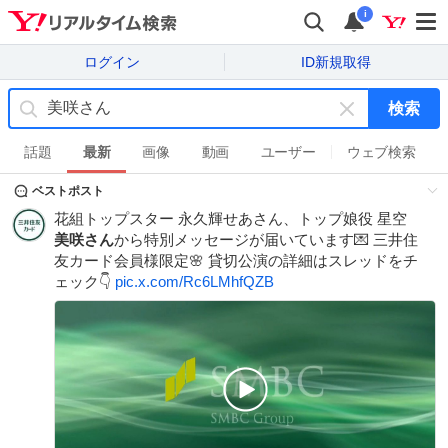
i
ログイン
ID新規取得
検索
キ
ー
話題
最新
画像
動画
ユーザー
ウェブ検索
ワ
ベストポスト
ー
ド
花組トップスター 永久輝せあさん、トップ娘役 星空
を
美咲さん
から特別メッセージが届いています💌 三井住
消
友カード会員様限定🌸 貸切公演の詳細はスレッドをチ
す
ェック👇
pic.x.com/Rc6LMhfQZB