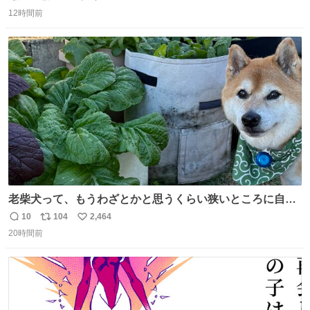
返
リ
い
12時間前
信
ポ
い
数
ス
ね
ト
数
数
老柴犬って、もうわざとかと思うくらい狭いところに自ら
はまりにいくじゃないですか？ 今朝ガーデニングしてる飼
10
104
2,464
返
リ
い
い主の間にはまってきて、最高に可愛かった♥️
20時間前
信
ポ
い
数
ス
ね
ト
数
数