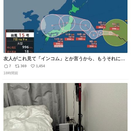
数
友人がこれ見て「インコム」とか言うから、もうそれにし
か見えなくなっちゃった。
7
369
1,454
返
リ
い
18時間前
信
ポ
い
数
ス
ね
ト
数
数