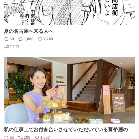
夏の名古屋へ来る人へ
30
1,868
7,749
返
リ
い
12時間前
信
ポ
い
数
ス
ね
ト
数
数
私の仕事上でお付き合いさせていただいている富裕層の社
長さん達は、こんな事しない。 こんな自慢は一切しない
25
198
1,057