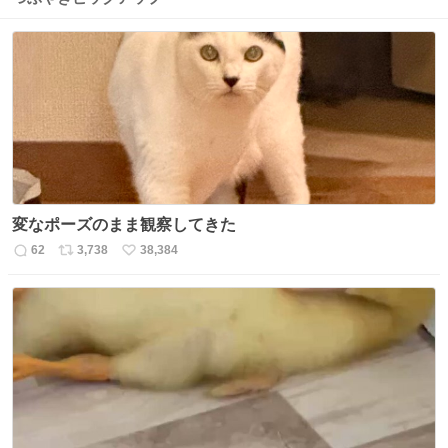
変なポーズのまま観察してきた
62
3,738
38,384
返
リ
い
信
ポ
い
数
ス
ね
ト
数
数