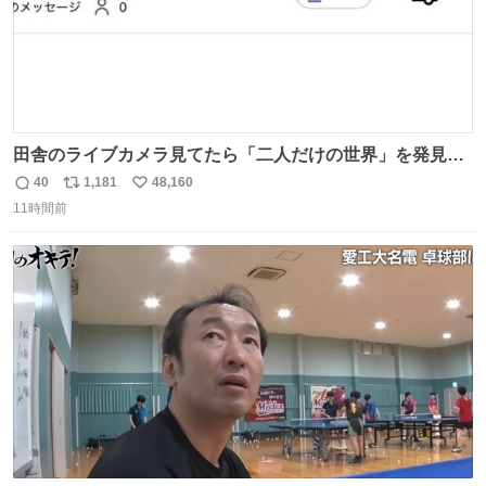
田舎のライブカメラ見てたら「二人だけの世界」を発見し
た
40
1,181
48,160
返
リ
い
11時間前
信
ポ
い
数
ス
ね
ト
数
数