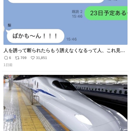
人を誘って断られたらもう誘えなくなるって人、これ見て
元気出してほしい
6
709
31,851
返
リ
い
1日前
信
ポ
い
数
ス
ね
ト
数
数