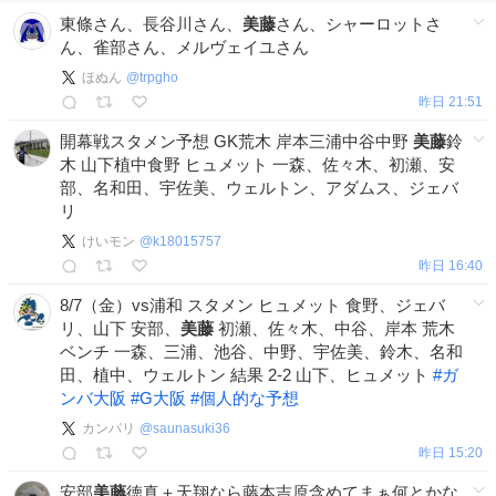
東條さん、長谷川さん、
美藤
さん、シャーロットさ
ん、雀部さん、メルヴェイユさん
ほぬん
@
trpgho
昨日 21:51
開幕戦スタメン予想 GK荒木 岸本三浦中谷中野
美藤
鈴
木 山下植中食野 ヒュメット 一森、佐々木、初瀬、安
部、名和田、宇佐美、ウェルトン、アダムス、ジェバ
リ
けいモン
@
k18015757
昨日 16:40
8/7（金）vs浦和 スタメン ヒュメット 食野、ジェバ
リ、山下 安部、
美藤
初瀬、佐々木、中谷、岸本 荒木
ベンチ 一森、三浦、池谷、中野、宇佐美、鈴木、名和
田、植中、ウェルトン 結果 2-2 山下、ヒュメット
#
ガ
ンバ大阪
#
G大阪
#
個人的な予想
カンパリ
@
saunasuki36
昨日 15:20
安部
美藤
徳真＋天翔なら藤本吉原含めてまぁ何とかな