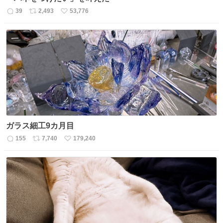
39
2,493
53,776
返
リ
い
信
ポ
い
数
ス
ね
ト
数
数
ガラス細工9カ月目
155
7,740
179,240
返
リ
い
信
ポ
い
数
ス
ね
ト
数
数