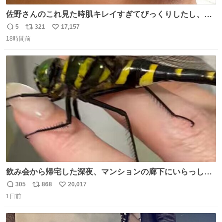
佐野さんのこれ見た時肌キレイすぎてびっくりしたし、や
はりアイドルって体型･肌管理すごすぎる
5
321
17,157
返
リ
い
18時間前
信
ポ
い
数
ス
ね
ト
数
数
飲み会から帰宅した深夜、マンションの廊下にいらっしゃ
ったオニヤンマ様 まさかこんな都会でお会いできるなんて
305
868
20,017
返
リ
い
思っておらず大興奮しております かっこよすぎる 指を差し
1日前
信
ポ
い
伸べると乗ってきてくれたのでひとまず一緒に帰宅しまし
数
ス
ね
たが、飛ばないということは弱っていらっしゃるのでしょ
ト
数