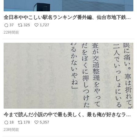
全日本ややこしい駅名ランキング番外編、仙台市地下鉄川
内駅
37
325
1,727
返
リ
い
22時間前
信
ポ
い
数
ス
ね
ト
数
数
今まで読んだ小説の中で最も美しく、最も俺が好きなラス
トシーン
18
178
5,357
返
リ
い
23時間前
信
ポ
い