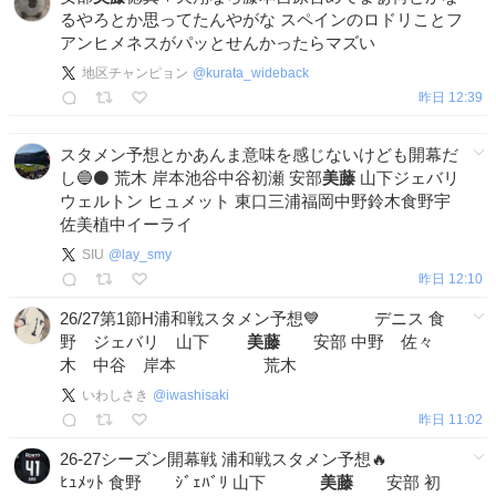
るやろとか思ってたんやがな スペインのロドリことフ
アンヒメネスがパッとせんかったらマズい
地区チャンピョン
@
kurata_wideback
昨日 12:39
スタメン予想とかあんま意味を感じないけども開幕だ
し🔵⚫️ 荒木 岸本池谷中谷初瀬 安部
美藤
山下ジェバリ
ウェルトン ヒュメット 東口三浦福岡中野鈴木食野宇
佐美植中イーライ
SIU
@
lay_smy
昨日 12:10
26/27第1節H浦和戦スタメン予想💙 デニス 食
野 ジェバリ 山下
美藤
安部 中野 佐々
木 中谷 岸本 荒木
いわしさき
@
iwashisaki
昨日 11:02
26-27シーズン開幕戦 浦和戦スタメン予想🔥
ﾋｭﾒｯﾄ 食野 ｼﾞｪﾊﾞﾘ 山下
美藤
安部 初