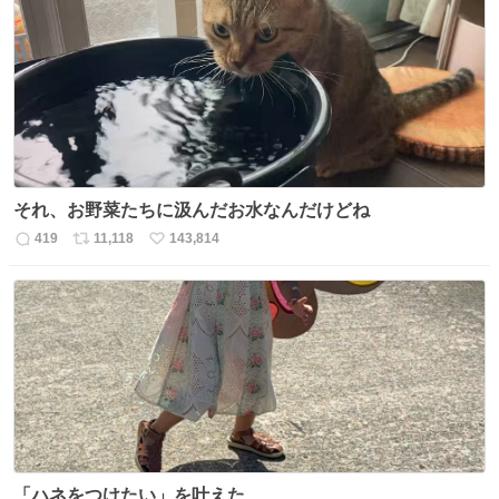
それ、お野菜たちに汲んだお水なんだけどね
419
11,118
143,814
返
リ
い
信
ポ
い
数
ス
ね
ト
数
数
「ハネをつけたい」を叶えた