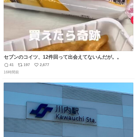
セブンのコイツ、12件回って出会えてないんだが。。
41
197
2,677
返
リ
い
16時間前
信
ポ
い
数
ス
ね
ト
数
数