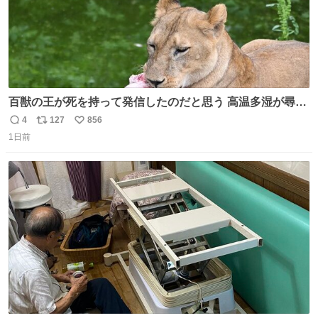
百獣の王が死を持って発信したのだと思う 高温多湿が尋常
でない日本の夏 どうか早急に飼育の環境を見直して 動物の
4
127
856
返
リ
い
命を護ってください…と 治療中のライオンが助かりますよ
1日前
信
ポ
い
うに すべての動物の命が護られますように 2026.7.3📷多摩
数
ス
ね
動物公園にて 残念ながら個体の識別は出来ません
ト
数
数