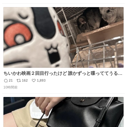
数
ス
ね
ト
数
数
ちいかわ映画２回目行ったけど 誰かずっと喋っててうるさ
かった 許せねえ
21
162
1,893
返
リ
い
10時間前
信
ポ
い
数
ス
ね
ト
数
数