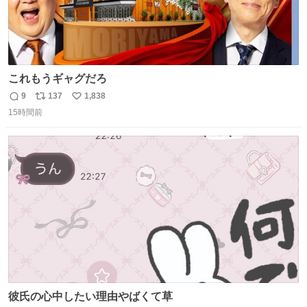
これもうギャグだろ
9
137
1,838
返
リ
い
15時間前
信
ポ
い
数
ス
ね
ト
数
数
彼氏の心中したい理由やばくて草