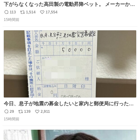
下がらなくなった高田製の電動昇降ベット。 メーカーから
は、完全に見放されたんですが、 見事に85歳の父が治しま
113
1,514
17,554
返
リ
い
した。 うちの父は、トヨタカローラのボディをオート生産
15時間前
信
ポ
い
する、工業ロボットの製作者なんですが、 父が電動ベット
数
ス
ね
の配線をハンダで修理している横で、
ト
数
数
今日、息子が地震の募金したいと家内と郵便局に行ったみ
たいです。おもちゃとか買う選択肢もあったと思うけど、
29
139
2,911
返
リ
い
自分で貯めてた2万円を役に立てて欲しい、みんなも元気
15時間前
信
ポ
い
になって欲しいと。家内も一緒に募金したので、自分も何
数
ス
ね
かできたらなぁと思いました。
ト
数