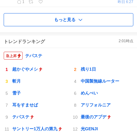
1
昨日 6:27
もっと見る
トレンドランキング
2:01
時点
テパステ
超かぐやメシ
残り1日
斬月
中国製無線ルーター
雪子
めんべい
耳をすませば
アリフォルニア
テパステ
最後のアプデ
サントリー1万人の第九
光GENJI