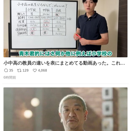
小中高の教員の違いを表にまとめてる動画あった。これよ
り解像度が高い動画ないかも。今まで見た中で一番正確。
35
129
4,068
返
リ
い
6時間前
信
ポ
い
数
ス
ね
ト
数
数