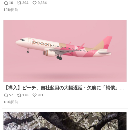
16
204
9,384
返
リ
い
12時間前
信
ポ
い
数
ス
ね
ト
数
数
【導入】ピーチ、自社起因の大幅遅延・欠航に「補償」開
始へ news.livedoor.com/article/detail… 同社に起因する理
57
178
911
返
リ
い
由によって大幅遅延や欠航が発生した場合、乗客が負担し
18時間前
信
ポ
い
た宿泊費や交通費を、領収書の事後申請に基づき、国内線
数
ス
ね
は1人あたり上限1万円、国際線は上限2万円まで支払う。
ト
数
数