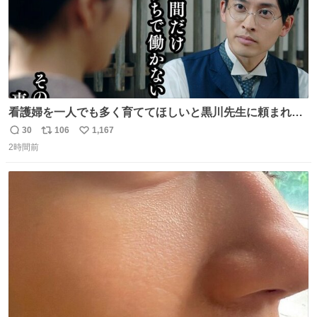
看護婦を一人でも多く育ててほしいと黒川先生に頼まれ、
１年間だけ黒川病院で働くことにしたりん。 直美はその１
30
106
1,167
返
リ
い
年間で恵風看護婦会を立て直すと話しました。 👇このシー
2時間前
信
ポ
い
ンをぜひ本編で web.nhk/tv/an/kazekaor… #朝ドラ #風薫
数
ス
ね
る 見上愛 上坂樹里 平埜生成
ト
数
数