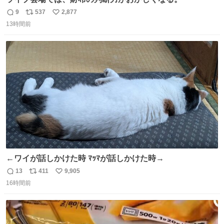
9
537
2,877
返
リ
い
13時間前
信
ポ
い
数
ス
ね
ト
数
数
←ワイが話しかけた時 ﾏｯﾏが話しかけた時→
13
411
9,905
返
リ
い
16時間前
信
ポ
い
数
ス
ね
ト
数
数