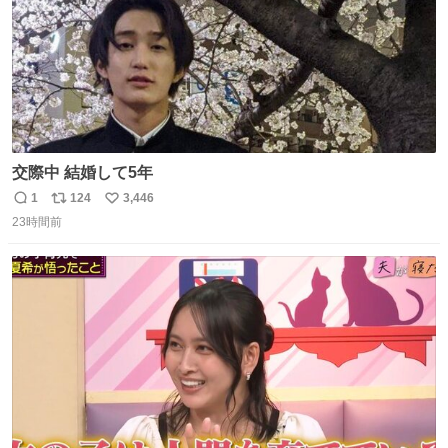
交際中 結婚して5年
1
124
3,446
返
リ
い
23時間前
信
ポ
い
数
ス
ね
ト
数
数