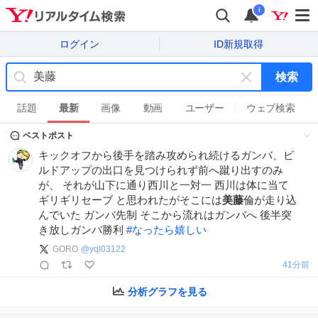
i
ログイン
ID新規取得
検索
キ
ー
話題
最新
画像
動画
ユーザー
ウェブ検索
ワ
ベストポスト
ー
ド
キックオフから後手を踏み攻められ続けるガンバ、ビ
を
ルドアップの出口を見つけられず前へ蹴り出すのみ
消
が、 それが山下に通り西川と一対一 西川は体に当て
す
ギリギリセーブ と思われたがそこには
美藤
倫が走り込
んでいた ガンバ先制 そこから流れはガンバへ 後半突
き放しガンバ勝利
#
なったら嬉しい
GORO
@
yql03122
41分前
分析グラフを見る