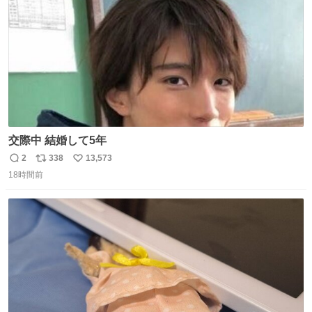
数
交際中 結婚して5年
2
338
13,573
返
リ
い
18時間前
信
ポ
い
数
ス
ね
ト
数
数