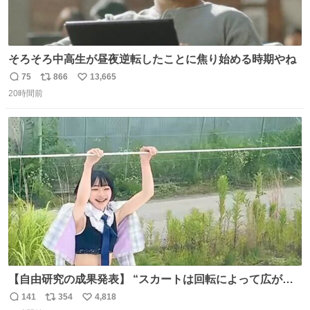
そろそろ中高生が昼夜逆転したことに焦り始める時期やね
75
866
13,665
返
リ
い
20時間前
信
ポ
い
数
ス
ね
ト
数
数
【自由研究の成果発表】 “スカートは回転によって広がる
が、岡澤恋によって270°までなら広がらずに回転が可能な
141
354
4,818
返
リ
い