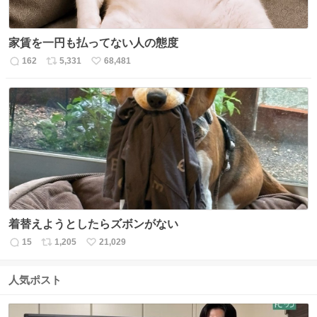
家賃を一円も払ってない人の態度
162
5,331
68,481
返
リ
い
信
ポ
い
数
ス
ね
ト
数
数
着替えようとしたらズボンがない
15
1,205
21,029
返
リ
い
信
ポ
い
数
ス
ね
人気ポスト
ト
数
数