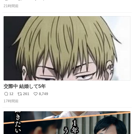
返
リ
い
21時間前
信
ポ
い
数
ス
ね
ト
数
数
交際中 結婚して5年
12
261
8,749
返
リ
い
17時間前
信
ポ
い
数
ス
ね
ト
数
数