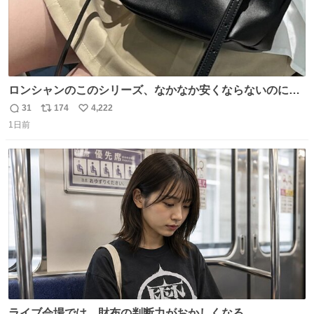
ロンシャンのこのシリーズ、なかなか安くならないのにセ
ール価格になってる🖤✨レザーなのが反則級にかわいい。
31
174
4,222
返
リ
い
持ってるだけでコーデが格上げされる。
1日前
信
ポ
い
数
ス
ね
ト
数
数
ライブ会場では、財布の判断力がおかしくなる。