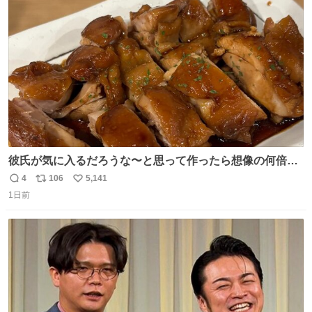
ト
数
数
彼氏が気に入るだろうな〜と思って作ったら想像の何倍も
美味しい美味しい言ってくれて嬉しい
4
106
5,141
返
リ
い
1日前
信
ポ
い
数
ス
ね
ト
数
数