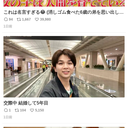
これは名言すぎる😂 (消しゴム食べた6歳の弟を思い出しな
がら)
94
1,667
39,980
返
リ
い
1日前
信
ポ
い
数
ス
ね
ト
数
数
交際中 結婚して5年目
1
104
5,150
返
リ
い
1日前
信
ポ
い
数
ス
ね