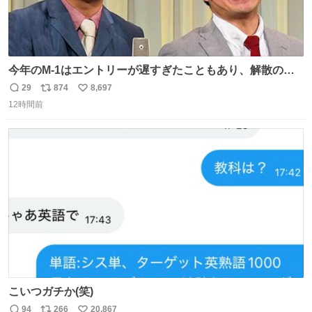
今年のM-1はエントリーが遅すぎたこともあり、解散の可
能性を作り出してからのスタート！！ 遅くなって申し訳な
29
874
8,697
返
リ
い
い🙏 エントリーナンバーは「GO!無策!」でかなり覚えやす
12時間前
信
ポ
い
い！応援をお願いすることになりそう！！
数
ス
ね
ト
数
数
こいつガチか(笑)
94
266
20,867