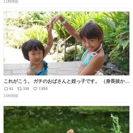
ことが証明された！”
11時間前
信
ポ
い
数
ス
ね
ト
数
数
これがこう。 ガチのおばさんと姪っ子です。 （身長抜かさ
れててしぬ笑） #ヤツルギ12 #家族でヒロイン
91
330
7,855
返
リ
い
15時間前
信
ポ
い
数
ス
ね
ト
数
数