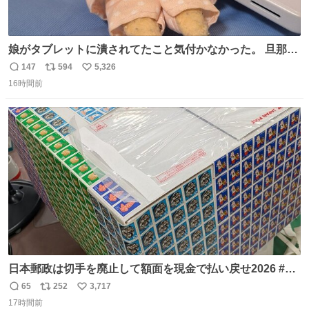
娘がタブレットに潰されてたこと気付かなかった。 旦那だ
けは娘の波長を感じ取れるから声出せずともSOSが伝わっ
147
594
5,326
返
リ
い
たらしい。 急いで旦那が救出して、泣きじゃくる娘に自分
16時間前
信
ポ
い
も謝って抱きしめようとしたら、ビンタされてしまった。
数
ス
ね
3回ほど。 小さい手だけど、地味に痛い。 その後、娘は旦
ト
数
数
那に泣きついてた。
日本郵政は切手を廃止して額面を現金で払い戻せ2026 #日
本郵政 @JapanPostHD_PR
65
252
3,717
返
リ
い
17時間前
信
ポ
い