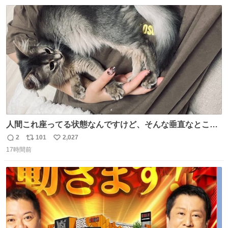
数
ス
ね
ト
数
数
人間これ座ってる状態なんですけど、そんな垂直なところ
でいきなり天地無用のごろんをかますのは、それは、あま
2
101
2,027
返
リ
い
りに人間を信用しすぎではないか、、、？？？
17時間前
信
ポ
い
数
ス
ね
ト
数
数