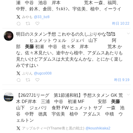
瀬 中谷 池谷 岸本 荒木 一森、福岡、
中野、鈴木、倉田、ｳｪﾙﾄﾝ、宇佐美、植中、イーライ
みやも
@
33_bz8
昨日 10:22
明日のスタメン予想 これやるの久しぶりやな🥰🥰
ヒュメット ウェル ジェバ 山下 阿
部
美藤
初瀬 中谷 佐々木 岸本 荒木 か
な。佐々木見たい。途中から植中、アダムスあたりも
見たいけどアダムスは大丈夫なんかな。とにかく楽し
みですはい
ぷりん
@
ugco008
昨日 9:19
【26/27J1リーグ 第1節浦和戦】予想スタメン GK 荒
木 DF岸本 三浦 中谷 初瀬 MF 安部
美藤
山下 ジェバリ 食野 FW ヒュメット サブ 一森 池
谷 中野 徳真 宇佐美 植中 アダムス 中積 ウ
ェルトン
アップルティー(YTname青と黒の戦士)
@
koushikiaka2