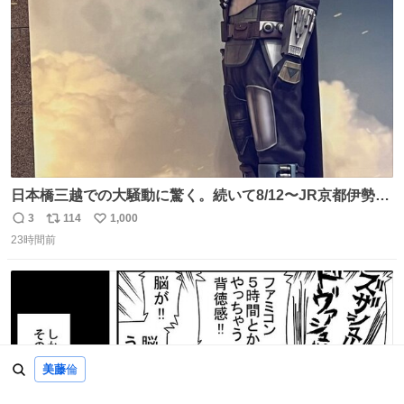
数
うか…素敵すぎる
日本橋三越での大騒動に驚く。続いて8/12〜JR京都伊勢丹
でPOP UP STOREがオープンするとのこと…皆さんお怪
3
114
1,000
返
リ
い
我なくお買い物を🙏 写真は2026/5/21 ロードショーの前日
23時間前
信
ポ
い
。だーれも写真撮ってなかったんだけどなぁ😵‍💫
数
ス
ね
ト
数
数
美藤
倫