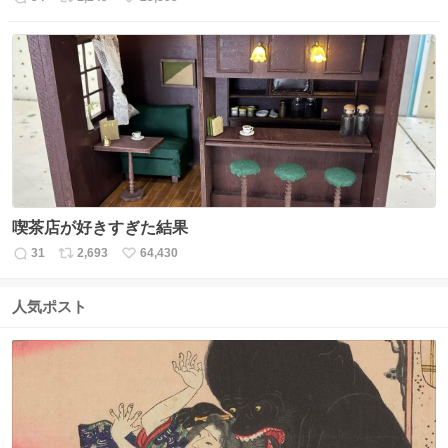
返
リ
い
信
ポ
い
数
ス
ね
ト
数
数
喫茶店が好きすぎた結果
31
2,693
64,430
返
リ
い
信
ポ
い
数
ス
ね
人気ポスト
ト
数
数