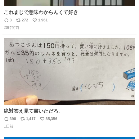
これまじで意味わからんくて好き
3
272
1,961
返
リ
い
20時間前
信
ポ
い
数
ス
ね
ト
数
数
絶対答え見て書いただろ。
398
1,417
85,356
返
リ
い
1日前
信
ポ
い
数
ス
ね