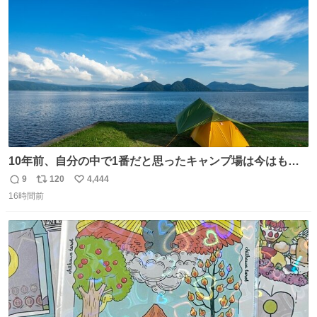
ト
数
数
10年前、自分の中で1番だと思ったキャンプ場は今はもう
ない
9
120
4,444
返
リ
い
16時間前
信
ポ
い
数
ス
ね
ト
数
数