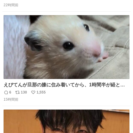
返
リ
い
22時間前
信
ポ
い
数
ス
ね
ト
数
数
えびてんが旦那の膝に住み着いてから、1時間半が経とう
としている。 えびてんはもう永住の意を固めており、持ち
6
130
1,555
返
リ
い
込んだおやつを所定の場所に置くなどしている。
15時間前
信
ポ
い
数
ス
ね
ト
数
数