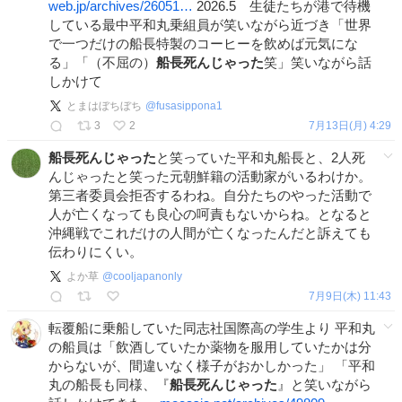
web.jp/archives/26051…
2026.5 生徒たちが港で待機
している最中平和丸乗組員が笑いながら近づき「世界
で一つだけの船長特製のコーヒーを飲めば元気にな
る」「（不屈の）
船長死んじゃった
笑」笑いながら話
しかけて
とまはぼちぼち
@
fusasippona1
3
2
7月13日(月) 4:29
船長死んじゃった
と笑っていた平和丸船長と、2人死
んじゃったと笑った元朝鮮籍の活動家がいるわけか。
第三者委員会拒否するわね。自分たちのやった活動で
人が亡くなっても良心の呵責もないからね。となると
沖縄戦でこれだけの人間が亡くなったんだと訴えても
伝わりにくい。
よか草
@
cooljapanonly
7月9日(木) 11:43
転覆船に乗船していた同志社国際高の学生より 平和丸
の船員は「飲酒していたか薬物を服用していたかは分
からないが、間違いなく様子がおかしかった」 「平和
丸の船長も同様、『
船長死んじゃった
』と笑いながら