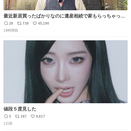
最近新居買ったばかりなのに遺産相続で家もらっちゃった
長男
28
738
45,190
返
リ
い
19時間前
信
ポ
い
数
ス
ね
ト
数
数
値段５度見した
5
187
8,617
返
リ
い
1日前
信
ポ
い