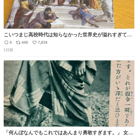
こいつまじ高校時代は知らなかった世界史が溢れすぎてて
𝑩𝑰𝑮 𝑳𝑶𝑽𝑬＿＿
4
440
7,834
返
リ
い
1日前
信
ポ
い
数
ス
ね
ト
数
数
「何んぼなんでもこれではあんまり勇敢すぎます。」 女性