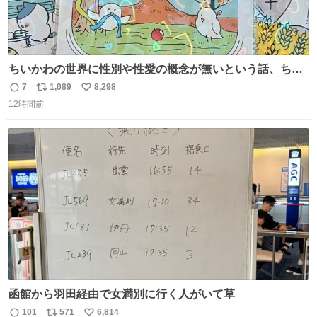
ちいかわの世界に性別や性愛の概念が無いという話、ちい
かわタロットでも恋人・女帝・女教皇あたりは性別を意識
7
1,089
8,298
返
リ
い
させないように描かれてるんだよね。かなり徹底している
12時間前
信
ポ
い
印象。
数
ス
ね
ト
数
数
函館から羽田経由で女満別に行く人がいて草
101
571
6,814