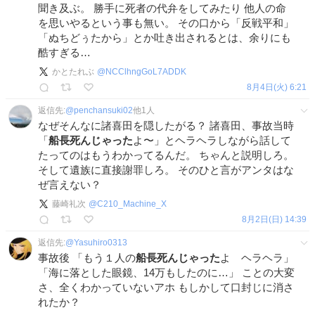
聞き及ぶ。 勝手に死者の代弁をしてみたり 他人の命
を思いやるという事も無い。 その口から「反戦平和」
「ぬちどぅたから」とか吐き出されるとは、余りにも
酷すぎる…
かとたれぶ
@
NCClhngGoL7ADDK
8月4日(火) 6:21
返信先:
@
penchansuki02
他
1
人
なぜそんなに諸喜田を隠したがる？ 諸喜田、事故当時
「
船長死んじゃった
よ〜」とヘラヘラしながら話して
たってのはもうわかってるんだ。 ちゃんと説明しろ。
そして遺族に直接謝罪しろ。 そのひと言がアンタはな
ぜ言えない？
藤崎礼次
@
C210_Machine_X
8月2日(日) 14:39
返信先:
@
Yasuhiro0313
事故後 「もう１人の
船長死んじゃった
よ ヘラヘラ」
「海に落とした眼鏡、14万もしたのに…」 ことの大変
さ、全くわかっていないアホ もしかして口封じに消さ
れたか？