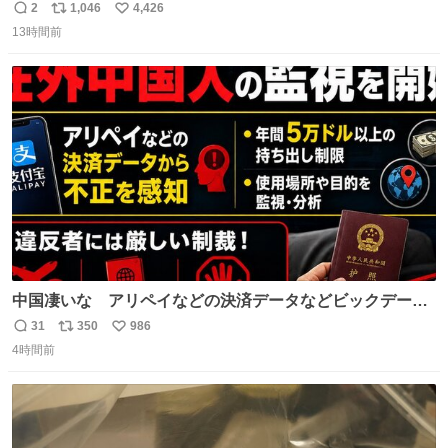
の立ち振る舞い指南コーナーで、大股を「下品」や「はし
2
1,046
4,426
返
リ
い
たない」という言葉を使わず「勇敢すぎます」と洒落っ気
13時間前
信
ポ
い
たっぷりにたしなめる当時の言葉選びよ 勇敢すぎます、使
数
ス
ね
っていきたい… （昭和4年婦人倶楽部新年号より）
ト
数
数
中国凄いな アリペイなどの決済データなどビックデータ
で海外にいる中国人の監視をはじめ、多額の資金決済など
31
350
986
返
リ
い
があれば帰国命令を出しはじめたらしい。そして、パスポ
4時間前
信
ポ
い
ート取上げで二度と出国できないと、、
数
ス
ね
ト
数
数