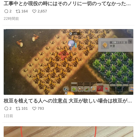
工事中とか現役の時にはそのノリに一切のってなかった1
番の「設楽の女」が卒業して頭角を現しはじめてて大好き
2
164
2,657
返
リ
い
🥲🥲 設楽さんの返しも良い🥲 #梅澤美波
22時間前
信
ポ
い
数
ス
ね
ト
数
数
枝豆を植えてる人への注意点 大豆が欲しい場合は枝豆が収
穫できる状態で秋を迎えましょう。 気になって一部だけ収
2
101
793
返
リ
い
穫したら普通に枯れてた… #ほの暮しの庭
1日前
信
ポ
い
数
ス
ね
ト
数