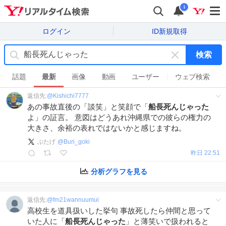
i
ログイン
ID新規取得
検索
キ
ー
話題
最新
画像
動画
ユーザー
ウェブ検索
ワ
返信先:
@
Kishichi7777
ー
あの事故直後の「談笑」と笑顔で「
船長死んじゃった
ド
よ」の証言。 意図はどうあれ沖縄県での彼らの権力の
を
大きさ、余裕の表れではないかと感じますね。
消
す
ぶたげ
@
Buri_goki
昨日 22:51
分析グラフを見る
返信先:
@
fm21wannuumui
高校生を道具扱いした挙句 事故死したら仲間と思って
いた人に「
船長死んじゃった
」と薄笑いで扱われると