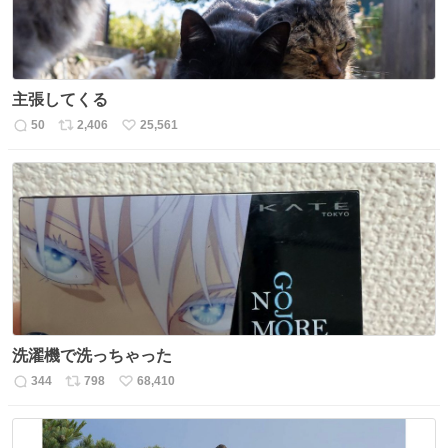
主張してくる
50
2,406
25,561
返
リ
い
信
ポ
い
数
ス
ね
ト
数
数
洗濯機で洗っちゃった
344
798
68,410
返
リ
い
信
ポ
い
数
ス
ね