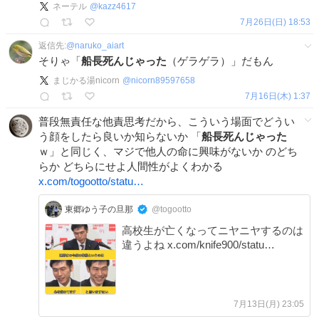
ネーテル
@
kazz4617
7月26日(日) 18:53
返信先:
@
naruko_aiart
そりゃ「
船長死んじゃった
（ゲラゲラ）」だもん
まじかる湯nicorn
@
nicorn89597658
7月16日(木) 1:37
普段無責任な他責思考だから、こういう場面でどうい
う顔をしたら良いか知らないか 「
船長死んじゃった
ｗ」と同じく、マジで他人の命に興味がないか のどち
らか どちらにせよ人間性がよくわかる
x.com/togootto/statu…
東郷ゆう子の旦那
@togootto
高校生が亡くなってニヤニヤするのは
違うよね x.com/knife900/statu…
7月13日(月) 23:05