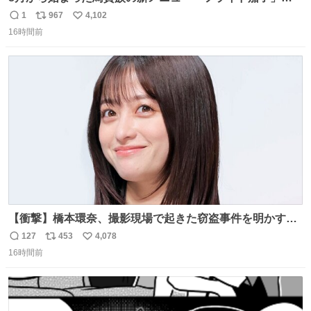
うますぎでした 信じて……
1
967
4,102
返
リ
い
16時間前
信
ポ
い
数
ス
ね
ト
数
数
【衝撃】橋本環奈、撮影現場で起きた窃盗事件を明かす
「警察が来てました」 news.livedoor.com/article/detail…
127
453
4,078
返
リ
い
橋本は「撮影現場で照明さんのケーブルが盗まれて…。廃
16時間前
信
ポ
い
工場とかで撮影してたんですけど。警察が来てました」と
数
ス
ね
述懐。専門家も「銅の価値が上がってるんですよね…」と
ト
数
数
反応した。