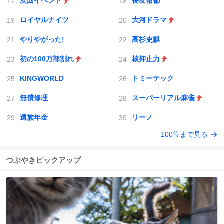
次回イベント
長友佑都
ロイヤルナイツ
大河ドラマ
やりやがった!
高杉吏麒
初の100万部割れ
核抑止力
KINGWORLD
トミーテック
無償修理
スーパーリアル麻雀
遺族年金
リーノ
100位まで見る
つぶやきピックアップ