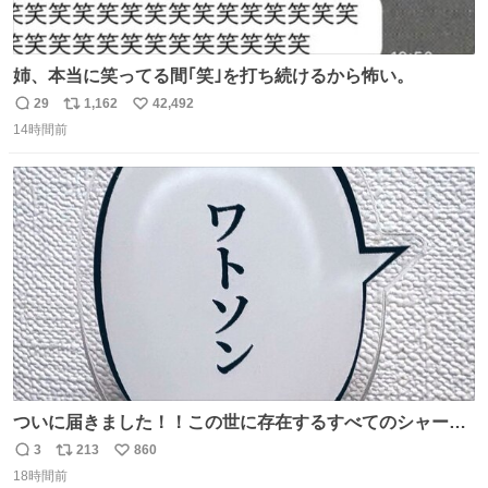
姉、本当に笑ってる間｢笑｣を打ち続けるから怖い。
29
1,162
42,492
返
リ
い
14時間前
信
ポ
い
数
ス
ね
ト
数
数
ついに届きました！！この世に存在するすべてのシャーロ
ック・ホームズに「ワトソン」と喋ってもらうためのアク
3
213
860
返
リ
い
スタです！！！
18時間前
信
ポ
い