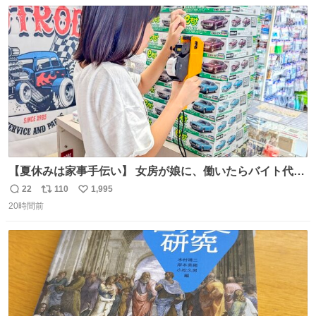
数
ス
ね
ト
数
数
【夏休みは家事手伝い】 女房が娘に、働いたらバイト代も
らえば？と言ったら、娘は、いらない、と言って黙々と働
22
110
1,995
返
リ
い
いてくれました。 あとでソフトクリーム買ってやろうと思
20時間前
信
ポ
い
いました。
数
ス
ね
ト
数
数