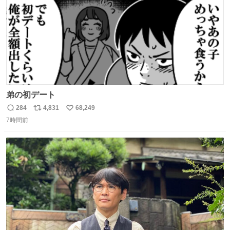
弟の初デート
284
4,831
68,249
返
リ
い
7時間前
信
ポ
い
数
ス
ね
ト
数
数