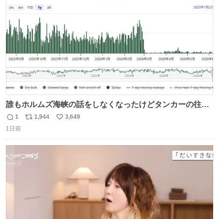
数
誰もホルムズ海峡の話をしなくなったけどタンカーの往来
は消滅したままですねと
1
1,944
3,649
返
リ
い
1日前
信
ポ
い
数
ス
ね
ト
数
数