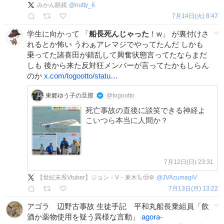
みかん眼鏡
@
nutty_6
7月14日(火) 8:47
学生に向かって 「
船長死んじゃった
！w」 が裏付けさ
れるとか怖い うわぁアレマジでやってたんだ しかも
乗ってた諸喜田が錯乱して興奮状態言ってたならまだ
しも 後から来た反対狂メンバーが言ってたかもしらん
のか
x.com/togootto/statu…
東郷ゆう子の旦那
@togootto
死亡事故の直後に談笑できる神経よ
こいつら本当に人間か？
7月12日(日) 23:31
【世紀末系Vtuber】ジョン・V・東木🦾🤠⚙️
@
JVAzumagiV
7月13日(月) 13:22
アゴラ 辺野古事故 生徒手記 平和丸船長乗組員「飲
酒か薬物使用を疑う異様な言動」
agora-