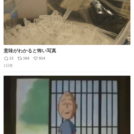
意味がわかると怖い写真
13
164
914
返
リ
い
1日前
信
ポ
い
数
ス
ね
ト
数
数