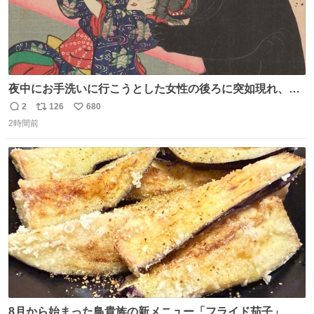
夜中にお手洗いに行こうとした女性の後ろに突如現れ、髪
の毛にガブリと嚙みついたのは、「髪切」という真っ黒な
2
126
680
返
リ
い
モンスター。顔をアップでみるとちょっと怖い、正体不明
2時間前
信
ポ
い
のキャラクターです。原宿の太田記念美術館で開催中の
数
ス
ね
「アニマル＆モンスター」展にて8/23まで展示していま
ト
数
数
す。
8月から始まった鳥貴族の新メニュー「フライド茄子」が