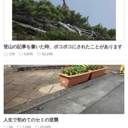
ト
数
数
登山の記事を書いた時、ボコボコにされたことがあります
139
5,636
81,296
返
リ
い
信
ポ
い
数
ス
ね
ト
数
数
人生で初めてのセミの逆襲
54
1,249
25,895