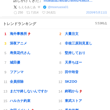
話しかけてきた」
moeasia.net/archives/49809…
もえるあじあ ･∀･
@
moeruasia01
250
7,014
24,621
2026年5月11日
トレンドランキング
5:53
時点
海外事務所
大量注文
深夜アニメ
非核三原則見直し
寿美花代さん
堅持しており
城田優
天界ちほー
フアンマ
田中玲音
全員排除
SKZOO
まだサ終しないんですか
終戦から
ハルカナ約束
東武ストア