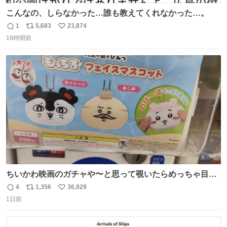
こんなの、しらなかった…誰も教えてくれなかった…。
1
5,683
23,874
返
リ
い
16時間前
信
ポ
い
数
ス
ね
ト
数
数
ちいかわ映画のガチャや〜と思って覗いたらめっちゃ目合
って気まずい
4
1,356
36,929
返
リ
い
1日前
信
ポ
い
数
ス
ね
ト
数