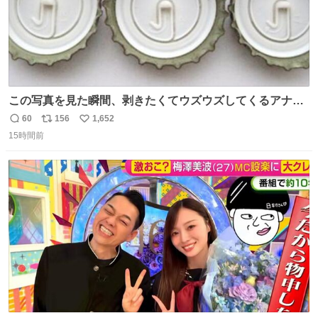
この写真を見た瞬間、剥きたくてウズウズしてくるアナ
タ、完全なる同世代（笑） #70年代 #80年代 #昭和レト
60
156
1,652
返
リ
い
ロ
15時間前
信
ポ
い
数
ス
ね
ト
数
数