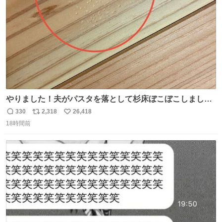
数
やりました！夫がパスタを落として杉床ぼこぼこしまし
た！よかったーーー！ファーストぼこぼこ自分じゃなく
330
2,318
26,418
返
リ
い
て！これで第二波いつでもいけます！！！✌️いやーほっと
18時間前
信
ポ
い
した！ 杉床を採用しようとしている方々へ忠告です。杉床
数
ス
ね
は乾燥パスタに負けます。豆腐くらいやわやわです。
ト
数
数