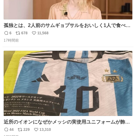
孤独とは、2人前のサムギョプサルをおいしく1人で食べる
ことである←好きすぎる
6
678
11,568
返
リ
い
17時間前
信
ポ
い
数
ス
ね
ト
数
数
近所のイオンになぜかメッシの実使用ユニフォームが飾っ
てあっておもろい
44
229
13,310
返
リ
い