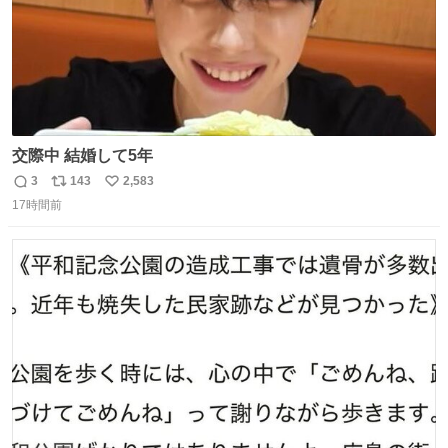
交際中 結婚して5年
3
143
2,583
返
リ
い
17時間前
信
ポ
い
数
ス
ね
ト
数
数