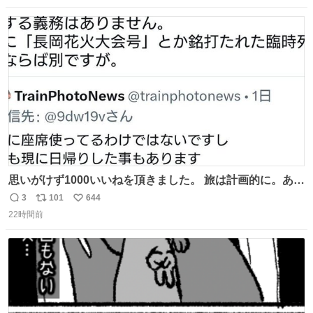
数
ス
ね
ト
数
数
思いがけず1000いいねを頂きました。 旅は計画的に。あな
たの旅は誰も保証してくれない。 お金を出したら際限なく
3
101
644
返
リ
い
ワガママを受け入れてくれると思うな。それはカスハラ。
22時間前
信
ポ
い
席の保証と快適な空間はお金で買える。苦言は買ってから
数
ス
ね
言え。 以上、乗り鉄の端くれの意見でした。
ト
数
数