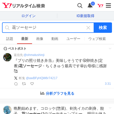
i
ログイン
ID新規取得
検索
キ
ー
話題
最新
画像
動画
ユーザー
ウェブ検索
ワ
ベストポスト
ー
ド
返信先:
@
ohmatushinji
を
『ブリの照り焼き弁当』美味しそうです🤤卵焼き(定
消
番)
花ソーセージ
・ちくきゅう最高です🤩お母様に感謝
す
🥰
斬鬼
@
awBFyHQW6r74217
3:31
分析グラフを見る
晩酌始めます。コロッケ(惣菜)、剣先イカの刺身、餃
子、
花ソーセージ
のゴーヤチャンプルー。 明日お休み