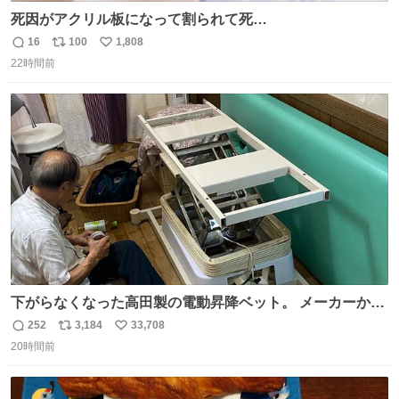
死因がアクリル板になって割られて死
亡……………！？！？
16
100
1,808
返
リ
い
22時間前
信
ポ
い
数
ス
ね
ト
数
数
下がらなくなった高田製の電動昇降ベット。 メーカーから
は、完全に見放されたんですが、 見事に85歳の父が治しま
252
3,184
33,708
返
リ
い
した。 うちの父は、トヨタカローラのボディをオート生産
20時間前
信
ポ
い
する、工業ロボットの製作者なんですが、 父が電動ベット
数
ス
ね
の配線をハンダで修理している横で、
ト
数