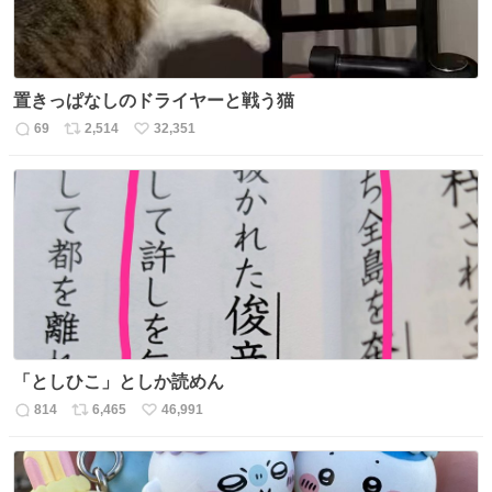
置きっぱなしのドライヤーと戦う猫
69
2,514
32,351
返
リ
い
信
ポ
い
数
ス
ね
ト
数
数
「としひこ」としか読めん
814
6,465
46,991
返
リ
い
信
ポ
い
数
ス
ね
ト
数