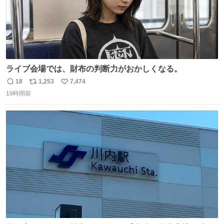
ライブ会場では、財布の判断力がおかしくなる。
18
1,253
7,474
返
リ
い
19時間前
信
ポ
い
数
ス
ね
ト
数
数