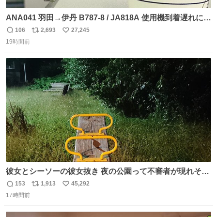
ANA041 羽田→伊丹 B787-8 / JA818A 使用機到着遅れにつ
き 「安全に支障ない範囲で1分1秒でも遅延回復に努めてお
106
2,693
27,245
返
リ
い
ります」と機長の気合い十分！ が、フライトは順調に進み
19時間前
信
ポ
い
すぎ… 「飛ばしすぎたせいか現在奈良県上空での待機を命
数
ス
ね
じられております」 でコンソメスープ吹き出しそうになり
ト
数
数
ましたw
彼女とシーソーの彼女抜き 夜の公園って不審者が現れそう
で怖いんだよな
153
1,913
45,292
返
リ
い
17時間前
信
ポ
い
数
ス
ね