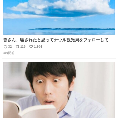
皆さん、騙されたと思ってナウル観光局をフォローしてみ
てください。たまに海とか島とかわけわからん画像が流れ
32
119
1,304
返
リ
い
てくるだけで、特に何も起こりません。
4時間前
信
ポ
い
数
ス
ね
ト
数
数