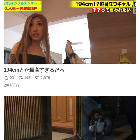
ト
数
数
194cmとか最高すぎるだろ
23
105
2,878
返
リ
い
20時間前
信
ポ
い
数
ス
ね
ト
数
数