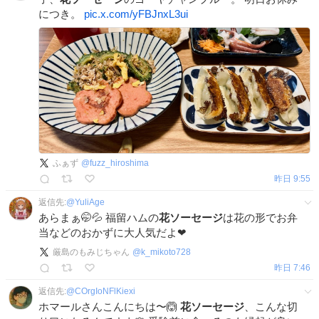
につき。
pic.x.com/yFBJnxL3ui
ふぁず
@
fuzz_hiroshima
昨日 9:55
返信先:
@
YuliAge
あらまぁ🤭💦 福留ハムの
花ソーセージ
は花の形でお弁
当などのおかずに大人気だよ❤
厳島のもみじちゃん
@
k_mikoto728
昨日 7:46
返信先:
@
COrgIoNFlKiexi
ホマールさんこんにちは〜🙆
花ソーセージ
、こんな切