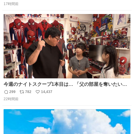
17時間前
信
ポ
い
数
ス
ね
ト
数
数
今週のナイトスクープ1本目は… 「父の部屋を奪いたい姉
妹」
299
782
14,437
返
リ
い
22時間前
信
ポ
い
数
ス
ね
ト
数
数