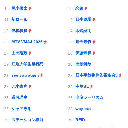
黒木優太
恋鐘
新ロール
日生劇場
国税職員
印鑑証明
MTV VMAJ 2026
過去最低
山田陽翔
伊藤琉偉
江別大学生暴行死
出禁解除
see you again
日本事故物件監視協会3
刀水書房
中華BL
選考理由
出産ツーリズム
シャア専用
way out
ステーション機能
RFID