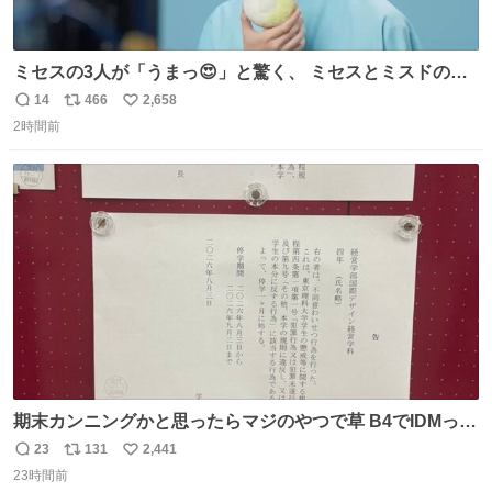
ミセスの3人が「うまっ😍」と驚く、 ミセスとミスドのコ
ラボドーナツ🍏🍩 その味わいとは....！？ 『Mrs.
14
466
2,658
返
リ
い
Donut（ミセスドーナツ）』 8月7日（金）店頭販売開始🎉
2時間前
信
ポ
い
数
ス
ね
ト
数
数
期末カンニングかと思ったらマジのやつで草 B4でIDMって
ことはおそらく就職だし、内定取り消し？ それと夏休み期
23
131
2,441
返
リ
い
間の停学って無意味じゃね？
23時間前
信
ポ
い