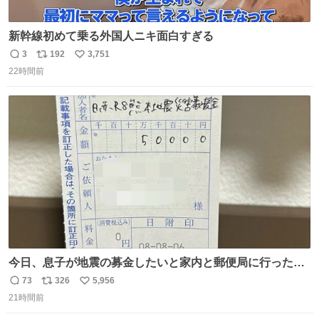
新幹線初めて乗る外国人ニキ面白すぎる
3
192
3,751
返
リ
い
22時間前
信
ポ
い
数
ス
ね
ト
数
数
今日、息子が地震の募金したいと家内と郵便局に行ったみ
たいです。おもちゃとか買う選択肢もあったと思うけど、
73
326
5,956
返
リ
い
自分で貯めてた2万円を役に立てて欲しい、みんなも元気
21時間前
信
ポ
い
になって欲しいと。家内も一緒に募金したので、自分も何
数
ス
ね