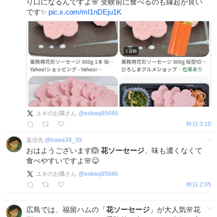
り口になるんですよ🌸 受験前に食べるのも縁起が良い
です✨
pic.x.com/mI1nDEju1K
ユキのお隣さん
@
eskwq85686
昨日 3:10
返信先:
@
kawa39_39
おはようございます🙆
花ソーセージ
、味も濃くなくて
食べやすいですよ🌸😋
ユキのお隣さん
@
eskwq85686
昨日 2:05
広島では、福留ハムの「
花ソーセージ
」が大人気🌸花