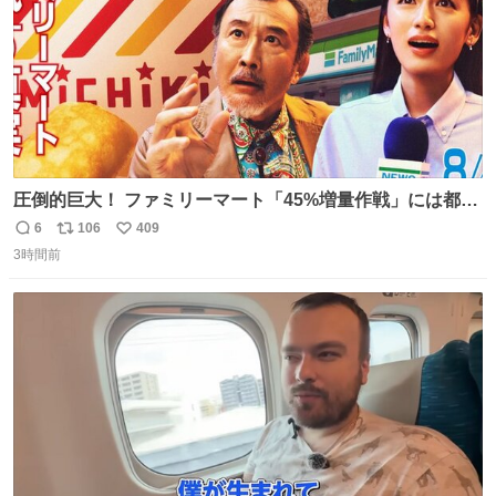
圧倒的巨大！ ファミリーマート「45%増量作戦」には都市
伝説が隠されている、のかもしれない。 web-
6
106
409
返
リ
い
mu.jp/news/79509/
3時間前
信
ポ
い
数
ス
ね
ト
数
数