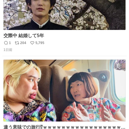
交際中 結婚して5年
1
204
5,795
返
リ
い
1日前
信
ポ
い
数
ス
ね
ト
数
数
違う意味での旅行⁉️ｗｗｗｗｗｗｗｗｗｗｗｗｗｗｗｗｗｗ