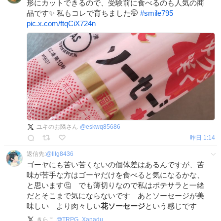
形にカットできるので、受験前に食べるのも人気の商
品です✨ 私もコレで育ちました🤭
#
smile795
pic.x.com/ftqCiX724n
ユキのお隣さん
@
eskwq85686
昨日 1:14
返信先:
@
lllg8436
ゴーヤにも苦い苦くないの個体差はあるんですが、苦
味が苦手な方はゴーヤだけを食べると気になるかな、
と思います🤔 でも薄切りなので私はポテサラと一緒
だとそこまで気にならないです あとソーセージが美
味しい より肉々しい
花ソーセージ
という感じです
きらこ
@
TRPG_Xanadu