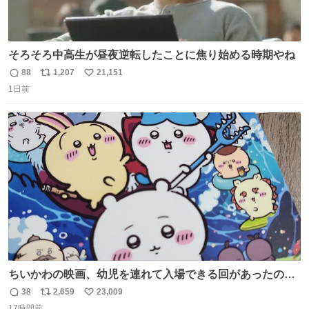
そろそろ中高生が昼夜逆転したことに焦り始める時期やね
88
1,207
21,151
返
リ
い
1日前
信
ポ
い
数
ス
ね
ト
数
数
ちいかわの映画、幼児を連れて入場できる回があったので
子どもを連れて観てきたんですけど、セイレーンの登場シ
38
2,659
23,009
返
リ
い
ーンで場内のベビーが一斉に泣き出してたのがとてもよい
17時間前