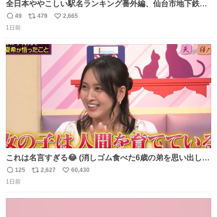
全日本ややこしい駅名ランキング番外編、仙台市地下鉄川
内駅
49
479
2,665
返
リ
い
1日前
信
ポ
い
数
ス
ね
ト
数
数
これは名言すぎる😂 (消しゴム食べた6歳の弟を思い出しな
がら)
125
2,627
60,430
返
リ
い
1日前
信
ポ
い
数
ス
ね
ト
数
数