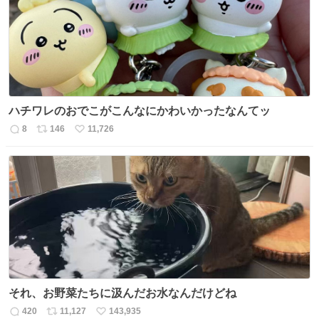
数
ハチワレのおでこがこんなにかわいかったなんてッ
8
146
11,726
返
リ
い
信
ポ
い
数
ス
ね
ト
数
数
それ、お野菜たちに汲んだお水なんだけどね
420
11,127
143,935
返
リ
い