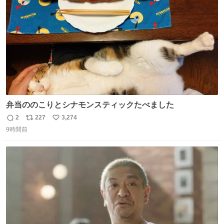
数
弁当ののこりとシナモンスティックたべました
2
227
3,274
返
リ
い
9時間前
信
ポ
い
数
ス
ね
ト
数
数