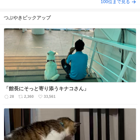
100位まで見る
つぶやきピックアップ
「館長にそっと寄り添うキナコさん」
28
2,360
33,561
返
リ
い
信
ポ
い
数
ス
ね
ト
数
数