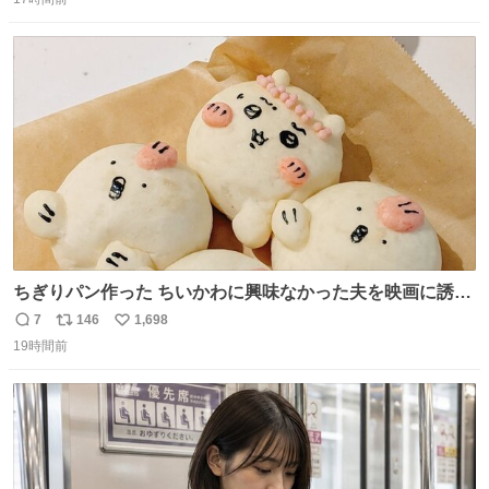
信
ポ
い
映画体験でした。
数
ス
ね
ト
数
数
ちぎりパン作った ちいかわに興味なかった夫を映画に誘い
出すことに成功したからさァ、永遠のいのち食べさせてか
7
146
1,698
返
リ
い
ら観に行くねッ🎫
19時間前
信
ポ
い
数
ス
ね
ト
数
数