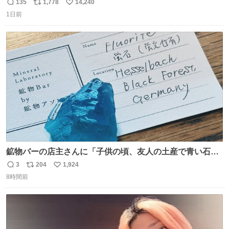
る姿に感動した！！ 愛は種族を超える！
135
1,778
14,240
返
リ
い
1日前
信
ポ
い
数
ス
ね
ト
数
数
鉱物バーの店主さんに「子供の頃、友人の土産で青い石を
貰って、それがすごく気に入ってたのに、いつかの引越し
3
204
1,924
返
リ
い
で無くしてしまった」という話をしたら、 「お土産で買っ
8時間前
信
ポ
い
てきたくらいの価格感なら、ドイツの黒い森のフローライ
数
ス
ね
トかな…」と当たりつけてもらった。確かにこんな感じだ
ト
数
数
った気がする 凄い