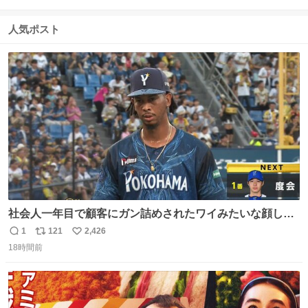
信
ポ
い
数
ス
ね
人気ポスト
ト
数
数
社会人一年目で顧客にガン詰めされたワイみたいな顔して
る
1
121
2,426
返
リ
い
18時間前
信
ポ
い
数
ス
ね
ト
数
数