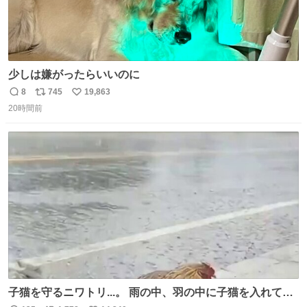
少しは嫌がったらいいのに
8
745
19,863
返
リ
い
20時間前
信
ポ
い
数
ス
ね
ト
数
数
子猫を守るニワトリ...。 雨の中、羽の中に子猫を入れて守