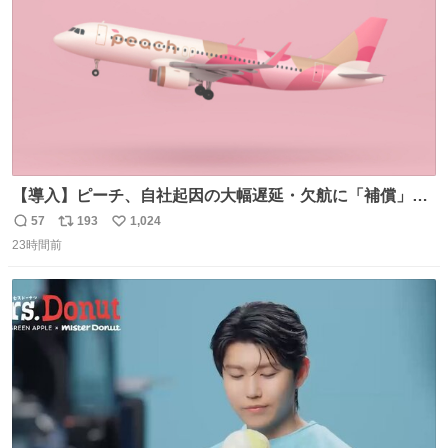
【導入】ピーチ、自社起因の大幅遅延・欠航に「補償」開
始へ news.livedoor.com/article/detail… 同社に起因する理
57
193
1,024
返
リ
い
由によって大幅遅延や欠航が発生した場合、乗客が負担し
23時間前
信
ポ
い
た宿泊費や交通費を、領収書の事後申請に基づき、国内線
数
ス
ね
は1人あたり上限1万円、国際線は上限2万円まで支払う。
ト
数
数