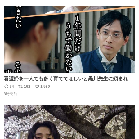
数
ス
ね
ト
数
数
看護婦を一人でも多く育ててほしいと黒川先生に頼まれ、
１年間だけ黒川病院で働くことにしたりん。 直美はその１
34
162
1,980
返
リ
い
年間で恵風看護婦会を立て直すと話しました。 👇このシー
8時間前
信
ポ
い
ンをぜひ本編で web.nhk/tv/an/kazekaor… #朝ドラ #風薫
数
ス
ね
る 見上愛 上坂樹里 平埜生成
ト
数
数