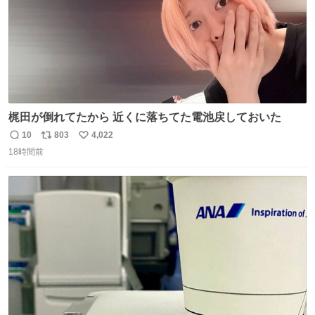
梶田が倒れてたから 近くに落ちてた電池戻しておいた
10
803
4,022
返
リ
い
18時間前
信
ポ
い
数
ス
ね
ト
数
数