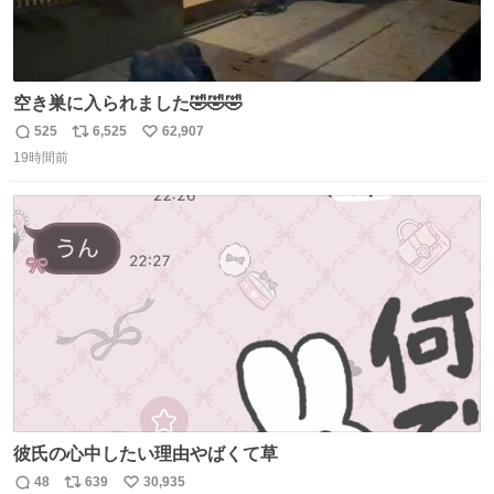
空き巣に入られました🤣🤣🤣
525
6,525
62,907
返
リ
い
19時間前
信
ポ
い
数
ス
ね
ト
数
数
彼氏の心中したい理由やばくて草
48
639
30,935
返
リ
い