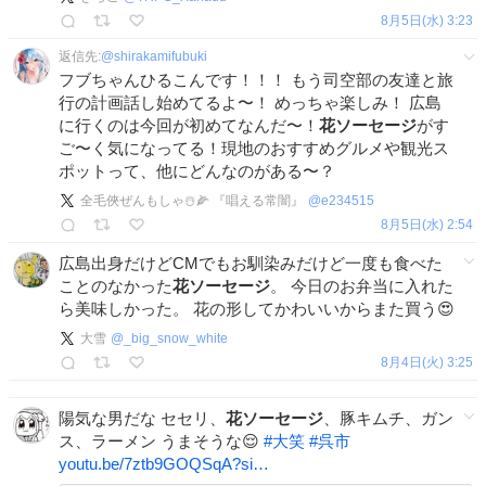
8月5日(水) 3:23
返信先:
@
shirakamifubuki
フブちゃんひるこんです！！！ もう司空部の友達と旅
行の計画話し始めてるよ〜！ めっちゃ楽しみ！ 広島
に行くのは今回が初めてなんだ〜！
花ソーセージ
がす
ご〜く気になってる！現地のおすすめグルメや観光ス
ポットって、他にどんなのがある〜？
全毛俠ぜんもしゃ☃️🌽 『唱える常闇』
@
e234515
8月5日(水) 2:54
広島出身だけどCMでもお馴染みだけど一度も食べた
ことのなかった
花ソーセージ
。 今日のお弁当に入れた
ら美味しかった。 花の形してかわいいからまた買う😍
大雪
@
_big_snow_white
8月4日(火) 3:25
陽気な男だな セセリ、
花ソーセージ
、豚キムチ、ガン
ス、ラーメン うまそうな😌
#
大笑
#
呉市
youtu.be/7ztb9GOQSqA?si…