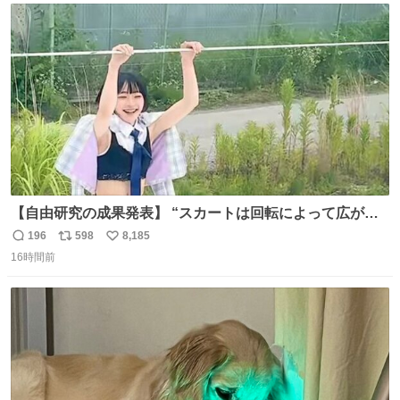
かできたらなぁと思いました。
ト
数
数
【自由研究の成果発表】 “スカートは回転によって広がる
が、岡澤恋によって270°までなら広がらずに回転が可能な
196
598
8,185
返
リ
い
ことが証明された！”
16時間前
信
ポ
い
数
ス
ね
ト
数
数