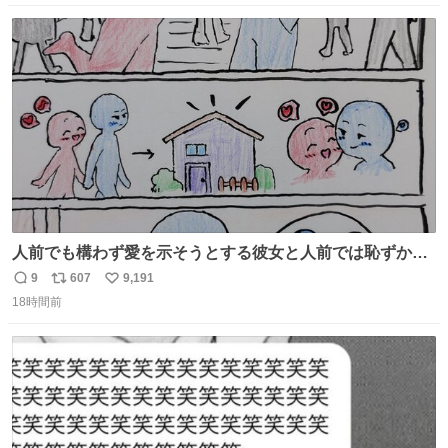
数
ス
ね
ト
数
数
人前でも構わず愛を示そうとする彼女と人前では恥ずかし
いけど彼女を死ぬほど愛している彼氏 同士いませんか✋️
9
607
9,191
返
リ
い
18時間前
信
ポ
い
数
ス
ね
ト
数
数