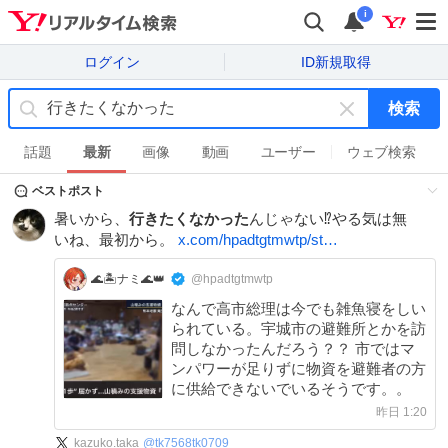
i
ログイン
ID新規取得
検索
キ
ー
話題
最新
画像
動画
ユーザー
ウェブ検索
ワ
ベストポスト
ー
ド
暑いから、
行きたくなかった
んじゃない⁉️やる気は無
を
いね、最初から。
x.com/hpadtgtmwtp/st…
消
す
🌊🏝️ナミ🌊👑
@hpadtgtmwtp
なんで高市総理は今でも雑魚寝をしい
られている。宇城市の避難所とかを訪
問しなかったんだろう？？ 市ではマ
ンパワーが足りずに物資を避難者の方
に供給できないでいるそうです。。
昨日 1:20
kazuko.taka
@
tk7568tk0709