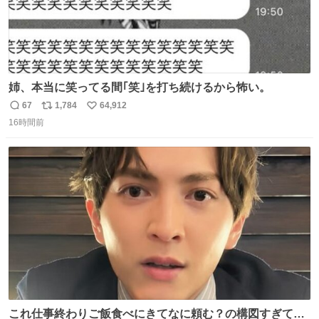
姉、本当に笑ってる間｢笑｣を打ち続けるから怖い。
67
1,784
64,912
返
リ
い
16時間前
信
ポ
い
数
ス
ね
ト
数
数
これ仕事終わりご飯食べにきてなに頼む？の構図すぎて…