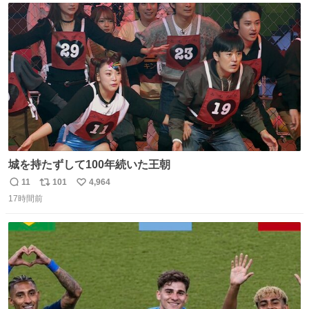
ト
数
数
城を持たずして100年続いた王朝
11
101
4,964
返
リ
い
17時間前
信
ポ
い
数
ス
ね
ト
数
数