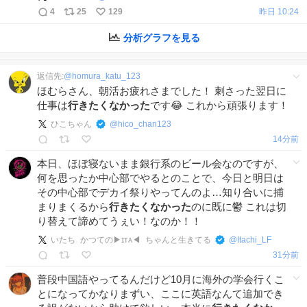
4
25
129
昨日 10:24
分析グラフを見る
返信先:
@
homura_katu_123
ほむらさん、朝活お疲れさまでした！ 刺さった翌日に
仕事は
行きたくなかった
です😂 これから頑張ります！
ひこちゃん
@
hico_chan123
14分前
本日、ほぼ寝ないまま銀行系のビール会なのですが、
何を思ったか中心部でやるとのことで、今日と明日は
その中心部でデカイ祭りやってんのよ…知り合いに捕
まりまくるから
行きたくなかった
のに既に鬱 これは切
り替えて諦めてうぇい！なのか！！
いたち かつての▶ɪᴛᴀ◀ ちゃんと生きてる
@
Itachi_LF
31分前
普段中国語やってるんだけど10月に海外の学会行くこ
とになってかなりまずい、ここに英語なんて追加でき