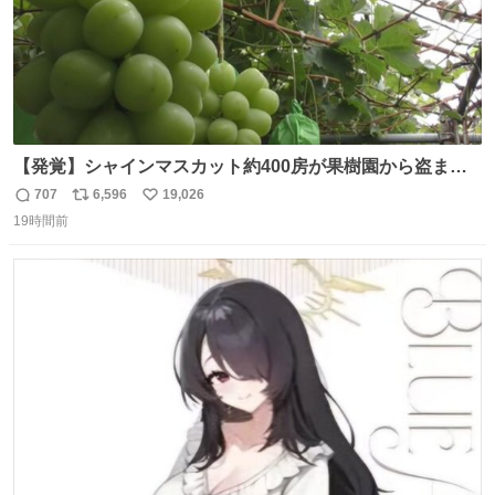
【発覚】シャインマスカット約400房が果樹園から盗まれ
る 栃木・佐野市 news.livedoor.com/article/detail… 被害
707
6,596
19,026
返
リ
い
に遭った果樹園には防犯カメラなどはなく、シャインマス
19時間前
信
ポ
い
カットが盗まれた木には刃物などで切られた跡が。市内で
数
ス
ね
今年に入って同様の被害は確認されておらず、警察はパト
ト
数
数
ロールを強化する。