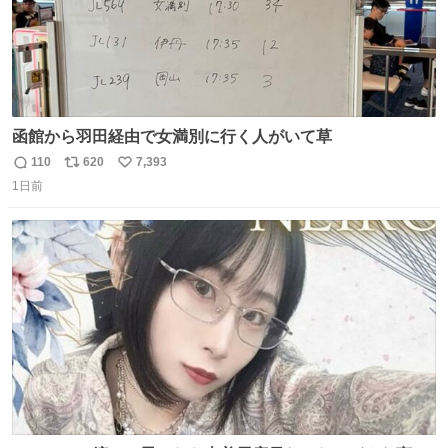
函館から羽田経由で女満別に行く人がいて草
110
620
7,393
返
リ
い
1日前
信
ポ
い
数
ス
ね
ト
数
数