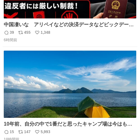
中国凄いな アリペイなどの決済データなどビックデータ
で海外にいる中国人の監視をはじめ、多額の資金決済など
39
455
1,348
返
リ
い
があれば帰国命令を出しはじめたらしい。そして、パスポ
6時間前
信
ポ
い
ート取上げで二度と出国できないと、、
数
ス
ね
ト
数
数
10年前、自分の中で1番だと思ったキャンプ場は今はもう
ない
15
147
5,993
返
リ
い
18時間前