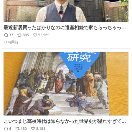
最近新居買ったばかりなのに遺産相続で家もらっちゃった
長男
37
885
52,969
返
リ
い
21時間前
信
ポ
い
数
ス
ね
ト
数
数
こいつまじ高校時代は知らなかった世界史が溢れすぎてて
𝑩𝑰𝑮 𝑳𝑶𝑽𝑬＿＿
4
460
8,181
返
リ
い