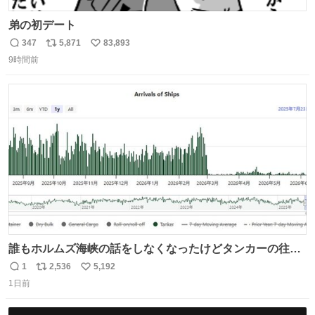
弟の初デート
347
5,871
83,893
返
リ
い
9時間前
信
ポ
い
数
ス
ね
ト
数
数
誰もホルムズ海峡の話をしなくなったけどタンカーの往来
は消滅したままですねと
1
2,536
5,192
返
リ
い
1日前
信
ポ
い
数
ス
ね