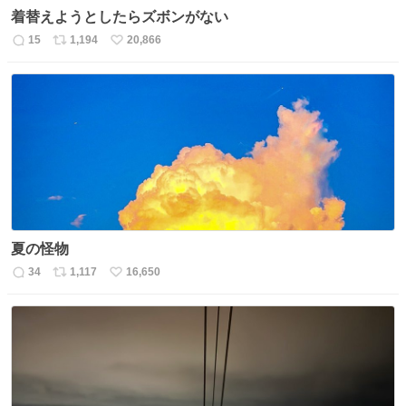
着替えようとしたらズボンがない
15
1,194
20,866
返
リ
い
信
ポ
い
数
ス
ね
ト
数
数
夏の怪物
34
1,117
16,650
返
リ
い
信
ポ
い
数
ス
ね
ト
数
数