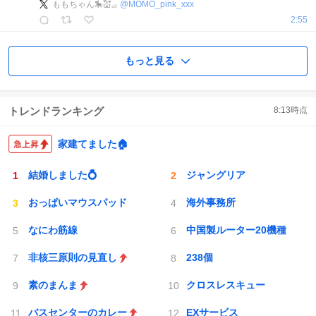
ももちゃん🎠💒𓈒𓂂
@
MOMO_pink_xxx
2:55
もっと見る
トレンドランキング
8:13
時点
家建てました🏠
結婚しました💍
ジャングリア
おっぱいマウスパッド
海外事務所
なにわ筋線
中国製ルーター20機種
非核三原則の見直し
238個
素のまんま
クロスレスキュー
バスセンターのカレー
EXサービス