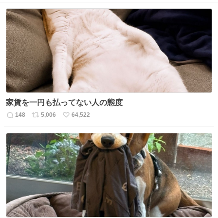
家賃を一円も払ってない人の態度
148
5,006
64,522
返
リ
い
信
ポ
い
数
ス
ね
ト
数
数