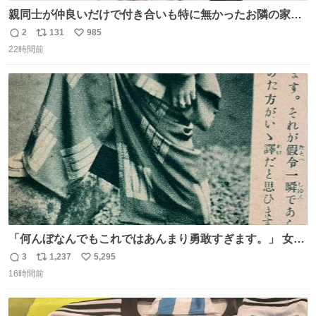
親同士が仲良いだけで付き合いも特に無かったお隣の家に
自分とこの親が外せない用事があるからと半ば強制的に預
2
131
985
返
リ
い
けられて空き部屋が無いからたまに見かけるけどロクに会
22時間前
信
ポ
い
話したことも無い一人娘と同じ部屋で寝るように言われ恐
数
ス
ね
る恐る部屋の扉を開けた先にこの光景が待ってた時の少年
ト
数
数
の反応を答えよ
「何んぼなんでもこれではあんまり勇敢すぎます。」 女性
の立ち振る舞い指南コーナーで、大股を「下品」や「はし
3
1,237
5,295
返
リ
い
たない」という言葉を使わず「勇敢すぎます」と洒落っ気
16時間前
信
ポ
い
たっぷりにたしなめる当時の言葉選びよ 勇敢すぎます、使
数
ス
ね
っていきたい… （昭和4年婦人倶楽部新年号より）
ト
数