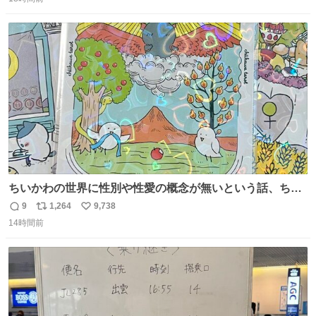
信
ポ
い
数
ス
ね
ト
数
数
ちいかわの世界に性別や性愛の概念が無いという話、ちい
かわタロットでも恋人・女帝・女教皇あたりは性別を意識
9
1,264
9,738
返
リ
い
させないように描かれてるんだよね。かなり徹底している
14時間前
信
ポ
い
印象。
数
ス
ね
ト
数
数