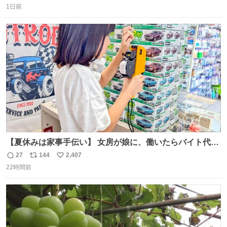
1日前
信
ポ
い
数
ス
ね
ト
数
数
【夏休みは家事手伝い】 女房が娘に、働いたらバイト代も
らえば？と言ったら、娘は、いらない、と言って黙々と働
27
144
2,407
返
リ
い
いてくれました。 あとでソフトクリーム買ってやろうと思
22時間前
信
ポ
い
いました。
数
ス
ね
ト
数
数