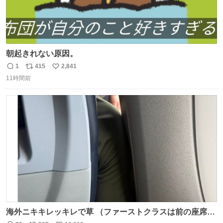
朝起きれない原因。
1
415
2,841
返
リ
い
11時間前
信
ポ
い
数
ス
ね
ト
数
数
海外ニキキレッキレで草 （ファーストクラスは前の座席で