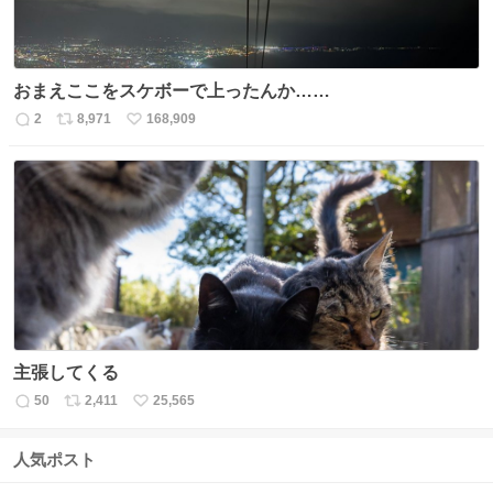
おまえここをスケボーで上ったんか……
2
8,971
168,909
返
リ
い
信
ポ
い
数
ス
ね
ト
数
数
主張してくる
50
2,411
25,565
返
リ
い
信
ポ
い
数
ス
ね
人気ポスト
ト
数