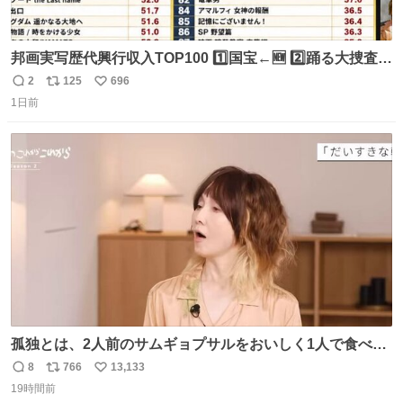
邦画実写歴代興行収入TOP100 1️⃣国宝←🆕 2️⃣踊る大捜査線
THE MOVIE2 3️⃣南極物語 4️⃣踊る大捜査線 THE MOVIE 5️⃣
2
125
696
返
リ
い
子猫物語 6️⃣劇場版コード・ブルー 7️⃣天と地と 8️⃣永遠の0
1日前
信
ポ
い
9️⃣ROOKIES-卒業- 🔟世界の中心で、愛をさけぶ … 44位 ほ
数
ス
ね
どなく、お別れです←🆕 … 60位 キングダム 魂の決戦←🆕
ト
数
数
孤独とは、2人前のサムギョプサルをおいしく1人で食べる
ことである←好きすぎる
8
766
13,133
返
リ
い
19時間前
信
ポ
い