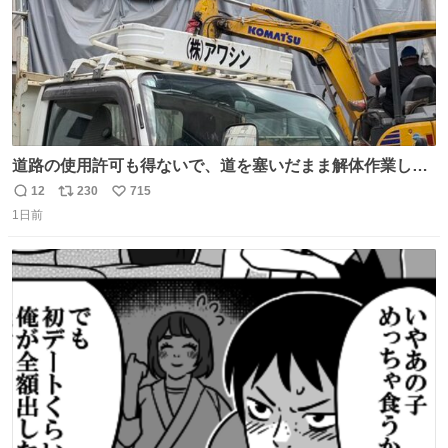
道路の使用許可も得ないで、道を塞いだまま解体作業して
る。 写真を撮ろうとしたら「勝手に写真撮るな馬鹿野郎」
12
230
715
返
リ
い
と罵倒されるなど。
1日前
信
ポ
い
数
ス
ね
ト
数
数