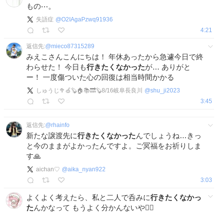
もの⋯。
失語症
@
O2IAgaPzwq91936
4:21
返信先:
@
mieco87315289
みえこさんこんにちは！ 年休あったから急遽今日で終
わらせた！ 今日も
行きたくなかった
が… ありがと
ー！ 一度傷ついた心の回復は相当時間かかる
しゅうじ🥦🍏🦫🏠📚🔜🦫8/16岐阜長良川
@
shu_ji2023
3:45
返信先:
@
rhainfo
新たな譲渡先に
行きたくなかった
んでしょうね…きっ
と今のままがよかったんですよ。ご冥福をお祈りしま
す🙏
aichan♡
@
aika_nyan922
3:03
よくよく考えたら、私と二人で呑みに
行きたくなかっ
た
んかなって もうよく分かんないや🫩♾