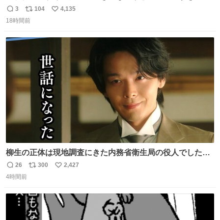
😭
3
104
4,135
返
リ
い
18時間前
信
ポ
い
数
ス
ね
ト
数
数
柳生の正体は現地調査にきた内務省衛生局の役人でした。
このふたりの出会いもまた、新たな風かも……。 👇柳生は
26
300
2,427
返
リ
い
何を考えている…？ web.nhk/tv/an/kazekaor…［見逃し配
4時間前
信
ポ
い
信中］ #朝ドラ #風薫る 上坂樹里 中村倫也
数
ス
ね
ト
数
数