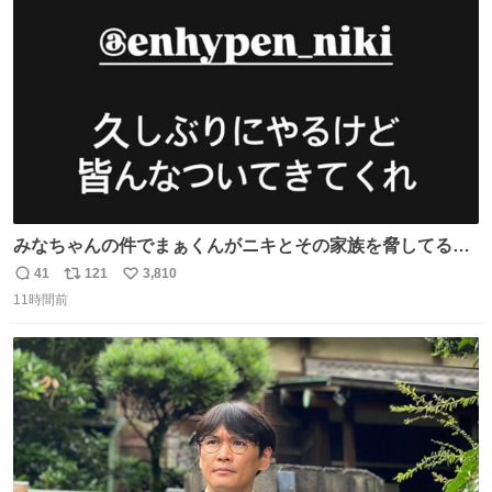
ト
数
数
みなちゃんの件でまぁくんがニキとその家族を脅してるけ
ど絶対間違えてる。 悪いのは誹謗中傷した人達でしょ。こ
41
121
3,810
返
リ
い
んなのみなちゃん望んでないし曲がった正義すぎる
11時間前
信
ポ
い
数
ス
ね
ト
数
数