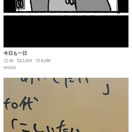
今日も一日
18
1,574
6,198
返
リ
い
9時間前
信
ポ
い
数
ス
ね
ト
数
数