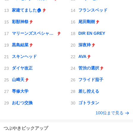
家建てました🏠
フランスベッド
彩獣神祭
尾田剛樹
マリーンズスペシャルゲーム
DIR EN GREY
黒島結菜
深夜枠
スキンヘッド
AVA
ダイヤ改正
苦渋の選択
山﨑天
フライド茄子
専修大学
差し控える
おむつ交換
ゴトラタン
100位まで見る
つぶやきピックアップ