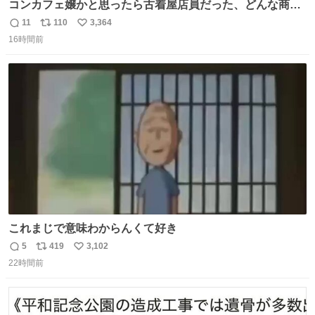
コンカフェ嬢かと思ったら古着屋店員だった、どんな商
売？
11
110
3,364
返
リ
い
16時間前
信
ポ
い
数
ス
ね
ト
数
数
これまじで意味わからんくて好き
5
419
3,102
返
リ
い
22時間前
信
ポ
い
数
ス
ね
ト
数
数