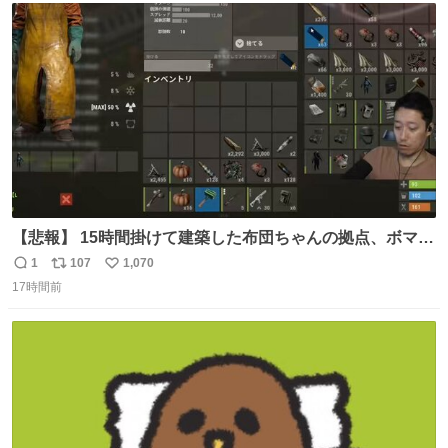
数
【悲報】 15時間掛けて建築した布団ちゃんの拠点、ボマー
集団の突撃により一瞬にして崩壊
1
107
1,070
返
リ
い
17時間前
信
ポ
い
数
ス
ね
ト
数
数