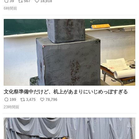
あるため）
39
567
18,918
返
リ
い
6時間前
信
ポ
い
数
ス
ね
ト
数
数
文化祭準備中だけど、机上があまりにいじめっぽすぎる
199
3,475
78,796
返
リ
い
23時間前
信
ポ
い
数
ス
ね
ト
数
数