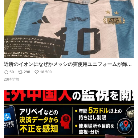
数
近所のイオンになぜかメッシの実使用ユニフォームが飾っ
てあっておもろい
50
298
18,500
返
リ
い
20時間前
信
ポ
い
数
ス
ね
ト
数
数