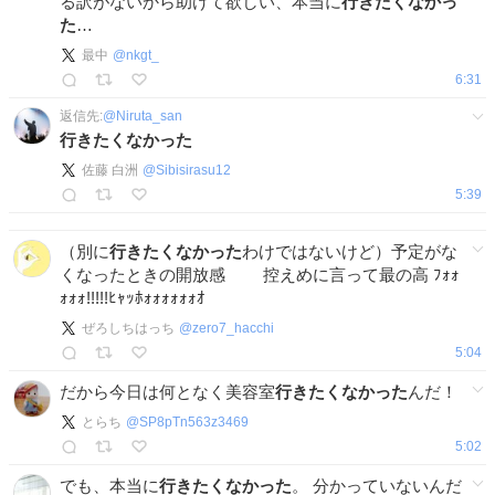
る訳がないから助けて欲しい、本当に
行きたくなかっ
た
…
最中
@
nkgt_
6:31
返信先:
@
Niruta_san
行きたくなかった
佐藤 白洲
@
Sibisirasu12
5:39
（別に
行きたくなかった
わけではないけど）予定がな
くなったときの開放感 控えめに言って最の高 ﾌｫｫ
ｫｫｫ!!!!!ﾋｬｯﾎｫｫｫｫｫｫｵ
ぜろしちはっち
@
zero7_hacchi
5:04
だから今日は何となく美容室
行きたくなかった
んだ！
とらち
@
SP8pTn563z3469
5:02
でも、本当に
行きたくなかった
。 分かっていないんだ