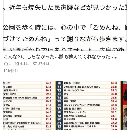
こんなの、しらなかった…誰も教えてくれなかった…。
1
6,411
27,613
返
リ
い
19時間前
信
ポ
い
数
ス
ね
ト
数
数