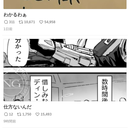
わかるわぁ
311
10,671
54,958
返
リ
い
1日前
信
ポ
い
数
ス
ね
ト
数
数
仕方ないんだ
12
1,750
15,493
返
リ
い
9時間前
信
ポ
い
数
ス
ね