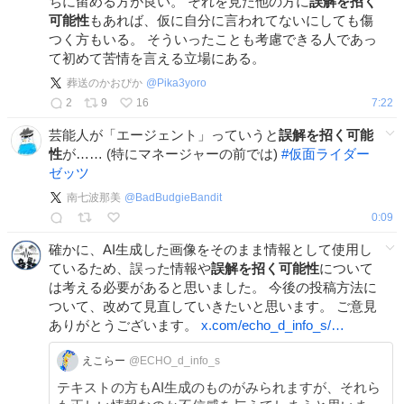
ちに留める方が良い。 それを見た他の方に
誤解を招く
可能性
もあれば、仮に自分に言われてないにしても傷
つく方もいる。 そういったことも考慮できる人であっ
て初めて苦情を言える立場にある。
葬送のかおぴか
@
Pika3yoro
2
9
16
7:22
芸能人が「エージェント」っていうと
誤解を招く可能
性
が…… (特にマネージャーの前では)
#
仮面ライダー
ゼッツ
南七波那美
@
BadBudgieBandit
0:09
確かに、AI生成した画像をそのまま情報として使用し
ているため、誤った情報や
誤解を招く可能性
について
は考える必要があると思いました。 今後の投稿方法に
ついて、改めて見直していきたいと思います。 ご意見
ありがとうございます。
x.com/echo_d_info_s/…
えこらー
@ECHO_d_info_s
テキストの方もAI生成のものがみられますが、それら