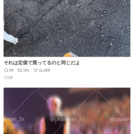
数
それは定価で買ってるのと同じだよ
29
101
11,269
返
リ
い
1日前
信
ポ
い
数
ス
ね
ト
数
数