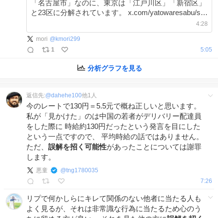
「名古屋市」なのに、東京は「江戸川区」「新宿区」
と23区に分解されています。 x.com/yatowaresabu/s…
4:28
mori
@
kmori299
1
5:05
分析グラフを見る
返信先:
@
dahehe100
他
1
人
今のレートで130円＝5.5元で概ね正しいと思います。
私が「見かけた」のは中国の若者がデリバリー配達員
をした際に 時給約130円だったという発言を目にした
という一点ですので、 平均時給の話ではありません。
ただ、
誤解を招く可能性
があったことについては謝罪
します。
悪童
@
tng1780035
7:26
リプで何かしらにキレて関係のない他者に当たる人も
よく見るが、それは非常識な行為に当たるため心のう