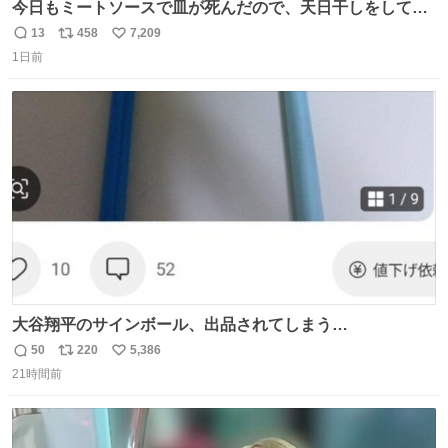
今日もミートソースで皿が死んだので、天日干しをしてい
ます🍝 ありがとう先人の知恵
13
458
7,209
返
リ
い
1日前
信
ポ
い
数
ス
ね
ト
数
数
大谷翔平のサインボール、出品されてしまう…
50
220
5,386
返
リ
い
21時間前
信
ポ
い
数
ス
ね
ト
数
数