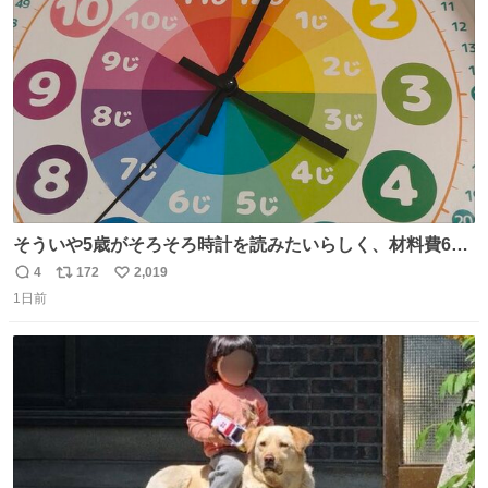
ト
数
数
そういや5歳がそろそろ時計を読みたいらしく、材料費600
円で作れる知育時計作ってみた！ めっちゃ簡単！ ありがと
4
172
2,019
返
リ
い
う先人！
1日前
信
ポ
い
数
ス
ね
ト
数
数