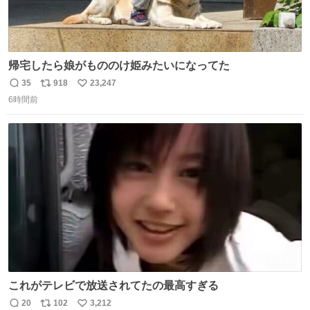
帰宅したら娘がもののけ姫みたいになってた
35
918
23,247
返
リ
い
6時間前
信
ポ
い
数
ス
ね
ト
数
数
これがテレビで放送されてたの最高すぎる
20
102
3,212
返
リ
い