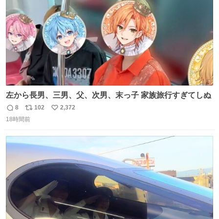
左から長男、三男、父、次男、末っ子 家族旅行すぎてしぬ
8
102
2,372
返
リ
い
18時間前
信
ポ
い
数
ス
ね
ト
数
数