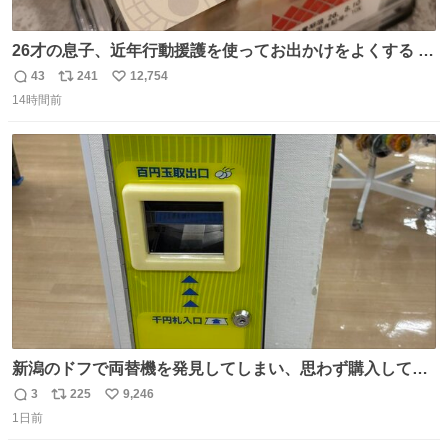
26才の息子、近年行動援護を使ってお出かけをよくする 親
との外出はもう嫌らしい。 中身は小学生位なのに小癪な😅
43
241
12,754
返
リ
い
昨日は夜のショッピングモールに行った 先に寝といてよ❗
14時間前
信
ポ
い
と何度も何度も言い残して。 起きたら冷蔵庫に… ああ、こ
数
ス
ね
れ買いに行ってくれたんだ…😭
ト
数
数
新潟のドフで両替機を発見してしまい、思わず購入してし
まい大阪に発送するイベントが発生
3
225
9,246
返
リ
い
1日前
信
ポ
い
数
ス
ね