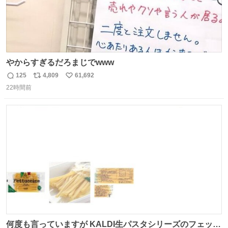
やからすぎるだろまじでwww
125
4,809
61,692
返
リ
い
22時間前
信
ポ
い
数
ス
ね
ト
数
数
何度も言っていますが KALDI生パスタシリーズのフェット