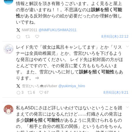
情報と解説を頂き有難うございます。よく見ると屋上
の形が違いますね！！。不思議なのは
誤解を招く可能
性
がある反対側からの絵が必要だったのか理解が難し
いですね。
NMF2011
@
NMFUKUSHIMA2011
8月6日(木) 22:12
レイド先で「彼女は風呂キャンしてます」とか「リス
ナーは全員幼稚園児」とか、雪宮ひいろを下げるよう
な発言はやめてください。 レイド先は初対面の方がほ
とんどですので、その発言に驚く方ももちろんいま
す。 また、雪宮ひいろに対して
誤解を招く可能性
もあ
ります。 ⇒
雪宮ひいろ🌨️❄️Vtuber
@
yukimiya_hiiro
3
6
67
8月6日(木) 9:21
私もASDにさほど詳しいわけではないということを踏
まえての発言にはなるんだけど……灯織さんの発言は
多少
誤解を招く可能性
があるように見受けられるもの
の、「相手と自分の相互の関係」というものをちゃん