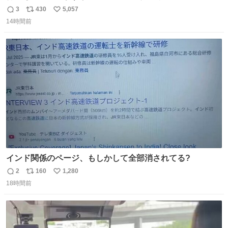
チーネは 真剣(ガチ)で美味いぞ
3
430
5,057
返
リ
い
14時間前
信
ポ
い
数
ス
ね
ト
数
数
インド関係のページ、もしかして全部消されてる?
2
160
1,280
返
リ
い
18時間前
信
ポ
い
数
ス
ね
ト
数
数