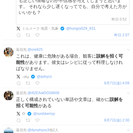
も正しい情報なのか不信感を与えてしまうと思いま
す。 それなら少し遅くなってでも、自分で考えた方が
いいかも？
昨日 0:52
ミルメーク 地震・気象
@
hungry029_831
昨日 2:07
返信先:
@
ore825
これは、健康に危険がある場合、観客に
誤解を招く可
能性
があります。彼女はレシピに従って料理しなけれ
ばなりません。
𝒜𝓁𝒸𝓎
@
qshyco
8月7日(金) 4:09
返信先:
@
iII2EAsk5G58606
正しく構成されていない単語や文章は、確かに
誤解を
招く可能性
がある
🌻
@
sunbberryy
8月7日(金) 2:30
返信先:
@
dynahyou3
他
2
人