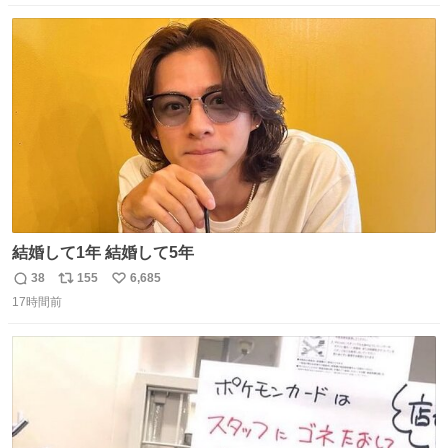
数
ス
ね
ト
数
数
結婚して1年 結婚して5年
38
155
6,685
返
リ
い
17時間前
信
ポ
い
数
ス
ね
ト
数
数