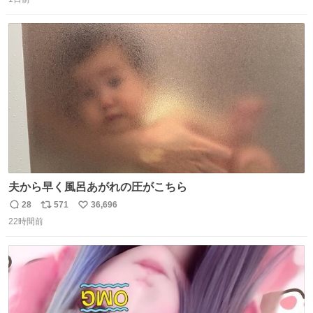
信
ポ
い
数
ス
ね
ト
数
数
夫から早く風呂あがれの圧がこちら
28
571
36,696
返
リ
い
22時間前
信
ポ
い
数
ス
ね
ト
数
数