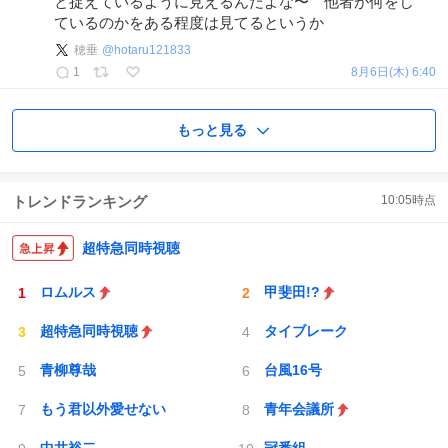
と捉えているように見えるんだよな〜 他者が何をし
ているのかをある程度は見てるというか
穂垂
@
hotaru121833
1
8月6日(木) 6:40
もっと見る
トレンドランキング
10:05
時点
超特急同時視聴
ロムルス
甲斐田!?
超特急同時視聴
タイブレーク
青柳尊哉
台風16号
もう君以外愛せない
青年会議所