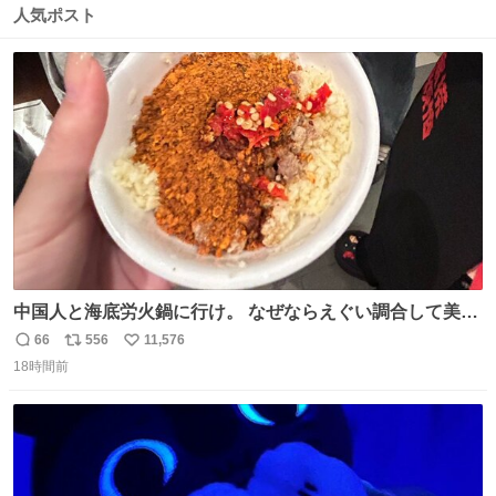
数
ス
ね
人気ポスト
ト
数
数
中国人と海底労火鍋に行け。 なぜならえぐい調合して美味
しすぎる ソースを作ってくれるから。
66
556
11,576
返
リ
い
18時間前
信
ポ
い
数
ス
ね
ト
数
数