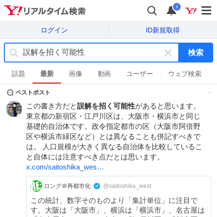
i
ログイン
ID新規取得
検索
キ
ー
話題
最新
画像
動画
ユーザー
ウェブ検索
ワ
ベストポスト
ー
ド
この書き方だと
誤解を招く可能性
があると思います。
を
東京都の新宿区・江戸川区は、大阪市・横浜市と同じ
消
基礎的自治体です。政令指定都市の区（大阪市阿倍野
す
区や横浜市緑区など）とは異なることも併記すべきで
は。 人口規模が大きく異なる自治体を比較しているこ
と自体には注意すべき点だとは思います。
x.com/saitoshika_wes…
ロング＠再都市化
@saitoshika_west
この統計、数字そのものより「集計単位」に注目で
す。大阪は「大阪市」、横浜は「横浜市」、名古屋は