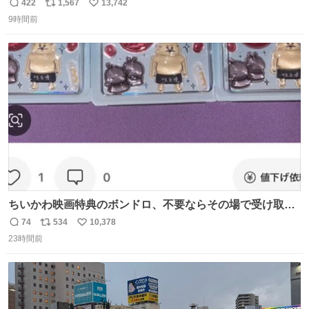
やでw
422
1,567
13,742
返
リ
い
9時間前
信
ポ
い
数
ス
ね
ト
数
数
ちいかわ映画特典のボンドロ、不要ならその場で受け取り
辞退すれば良いのに白々しい
74
534
10,378
返
リ
い
23時間前
信
ポ
い
数
ス
ね
ト
数
数