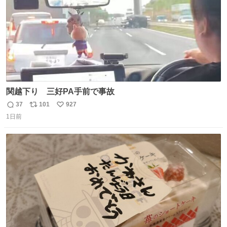
関越下り 三好PA手前で事故
37
101
927
返
リ
い
1日前
信
ポ
い
数
ス
ね
ト
数
数