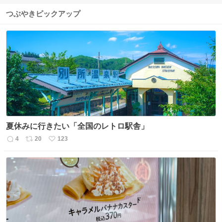
つぶやきピックアップ
夏休みに行きたい「全国のレトロ駅舎」
4
20
123
返
リ
い
信
ポ
い
数
ス
ね
ト
数
数