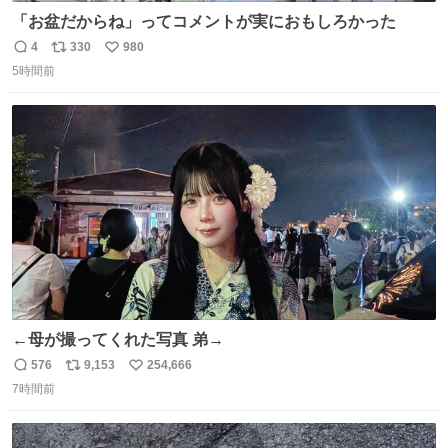
「お盆だからね」ってコメントが実におもしろかった
4
330
980
返
リ
い
5時間前
信
ポ
い
数
ス
ね
ト
数
数
←母が撮ってくれた写真 弟→
576
9,153
254,666
返
リ
い
7時間前
信
ポ
い
数
ス
ね
ト
数