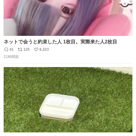
ネットで会うと約束した人 1枚目。実際来た人2枚目
41
125
6,323
返
リ
い
21時間前
信
ポ
い
数
ス
ね
ト
数
数