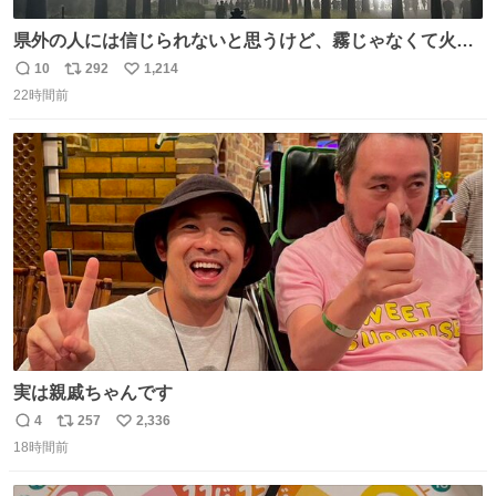
県外の人には信じられないと思うけど、霧じゃなくて火山
灰です🌋 #桜島
10
292
1,214
返
リ
い
22時間前
信
ポ
い
数
ス
ね
ト
数
数
実は親戚ちゃんです
4
257
2,336
返
リ
い
18時間前
信
ポ
い
数
ス
ね