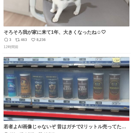
そろそろ我が家に来て1年、大きくなったね☺️🤍
3
463
8,236
返
リ
い
12時間前
信
ポ
い
数
ス
ね
ト
数
数
若者よAI画像じゃないぞ 昔はガチで2リットル売ってたん