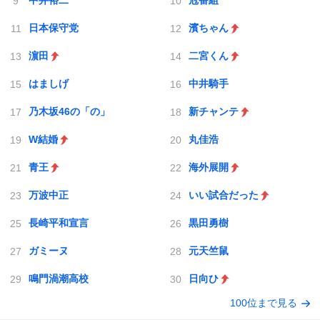
中井裕二
冠番組
日本保守党
濱ちゃん
濵田
二宮くん
はましげ
中井騎手
乃木坂46の「の」
新チャンテ
W結婚
丸佳浩
青王
海外展開
万波中正
いい試合だった
長崎平和宣言
黒田勇樹
ガミーヌ
元天竺鼠
鳴門渦潮高校
日向ひ
100位まで見る