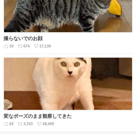
撮らないでのお顔
10
674
17,139
返
リ
い
信
ポ
い
数
ス
ね
ト
数
数
変なポーズのまま観察してきた
62
3,743
38,409
返
リ
い
信
ポ
い