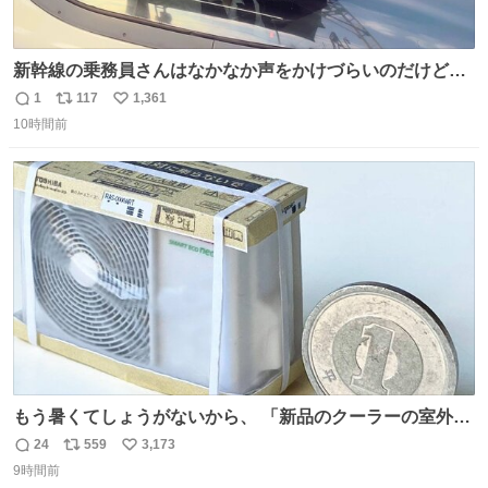
新幹線の乗務員さんはなかなか声をかけづらいのだけど😅
ルミエールの運転士さん、運転台にカメラマン向けたらお
1
117
1,361
返
リ
い
二人で敬礼🫡✨ 暗くて上手く撮れないなぁ…な顔してた
10時間前
信
ポ
い
ら、わざわざ車外に出て来てくださり✨ 「フリー素材なの
数
ス
ね
で載せて大丈夫です！」と自ら言ってくださる親切気さく
ト
数
数
なS運転士さん感謝
もう暑くてしょうがないから、 「新品のクーラーの室外機
のミニチュア」 でも見ていってよ
24
559
3,173
返
リ
い
9時間前
信
ポ
い