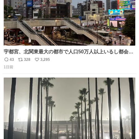
宇都宮、北関東最大の都市で人口50万人以上いるし都会何
だろうなと思っていたら想像以上に都会で興奮した
43
328
3,295
返
リ
い
1日前
信
ポ
い
数
ス
ね
ト
数
数