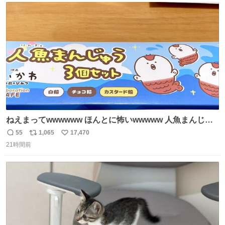
ト
数
数
ねえまってwwwwww ほんとに怖いwwwww 人魚まんじゅ
う買ってきたから私も永遠のいのちを…ぐへへ…と思いな
55
1,065
17,470
返
リ
い
がら1つ食べたら 奥歯欠けたんだけど！！！！？？？ しか
21時間前
信
ポ
い
もガッツリ😭 まんじゅうだよ？？？？？？ ガリッて言っ
数
ス
ね
たから何？と思って口から出したら自分の歯wwwwww セ
ト
数
数
イレーンの呪いじゃん😭