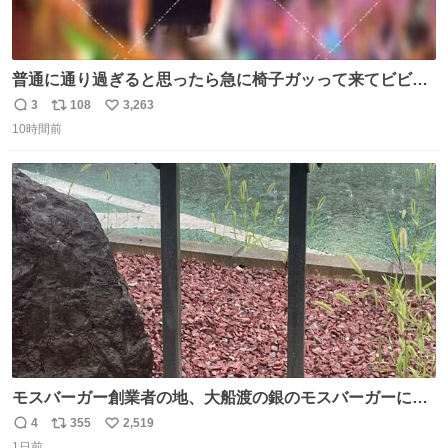
普通に通り過ぎると思ったら急に椅子ガッって来てビビっ
た。そんでまじいい匂い。← #超特急_ESCORT
3
108
3,263
返
リ
い
10時間前
信
ポ
い
数
ス
ね
ト
数
数
モスバーガー創業者の地、大船渡の銀のモスバーガーに一
礼。
4
355
2,519
返
リ
い
1日前