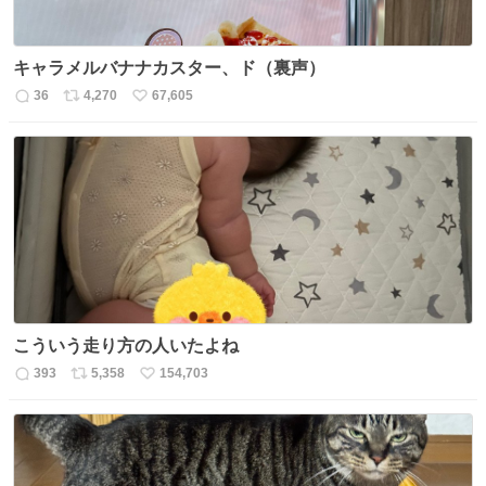
キャラメルバナナカスター、ド（裏声）
36
4,270
67,605
返
リ
い
信
ポ
い
数
ス
ね
ト
数
数
こういう走り方の人いたよね
393
5,358
154,703
返
リ
い
信
ポ
い
数
ス
ね
ト
数
数