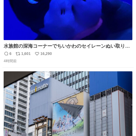
水族館の深海コーナーでちいかわのセイレーンぬい取り出
したら目光っててビビりました #ちいかわ
6
1,601
16,290
返
リ
い
4時間前
信
ポ
い
数
ス
ね
ト
数
数