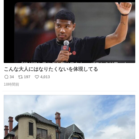
こんな大人にはなりたくないを体現してる
34
197
4,013
返
リ
い
18時間前
信
ポ
い
数
ス
ね
ト
数
数