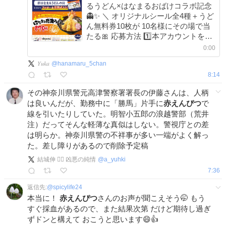
るうどん×はなまるおばけコラボ記念
👻✨ ＼ オリジナルシール全4種＋うど
ん無料券10枚が 10名様にその場で当
たる🎀 応募方法 1️⃣本アカウントをフ
ォロー 2️⃣ ＃はなまるうどんの日 を付
0:00
けて本投稿を8/11 8:59迄に引用ポスト
𝑌𝑢𝑘𝑎
@
hanamaru_5chan
8:14
その神奈川県警元高津警察署署長の伊藤さんは、人柄
は良いんだが、勤務中に「勝馬」片手に
赤えんぴつ
で
線を引いたりしていた。明智小五郎の浪越警部（荒井
注）だってそんな軽薄な真似はしない。警視庁との差
は明らか。神奈川県警の不祥事が多い一端がよく解っ
た。差し障りがあるので削除予定稿
結城伸 🤼‍♀️ 凶悪の純情
@
a_yuhki
7:36
返信先:
@
spicylife24
本当に！
赤えんぴつ
さんのお声が聞こえそう🤭 もう
すぐ採血があるので、また結果次第 だけど期待し過ぎ
ずドンと構えて おこうと思います😄👍