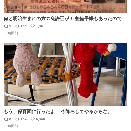
何と明治生まれの方の免許証が！ 整備手帳もあったのでこ
の方は新車で買われてるようです 住所調べても既に家はな
9
165
1,861
返
リ
い
くAIに聞いたりリサーチ力の凄い酷道仲間に調べてもらっ
22時間前
信
ポ
い
たりして辿り着きました 友人はいつかこのカブに乗って自
数
ス
ね
分の手でこの免許証を親族の方に返したいと思っていて今
ト
数
数
回実現しそうです
もう、保育園に行ったよ。 今降ろしてやるからな。
6
164
6,848
返
リ
い
20時間前
信
ポ
い