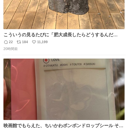
こういうの見るたびに「肥大成長したらどうするんだ
ろ…」って心配になっちゃう．
22
184
11,199
返
リ
い
20時間前
信
ポ
い
数
ス
ね
ト
数
数
映画館でもらえた、ちいかわボンボンドロップシール その