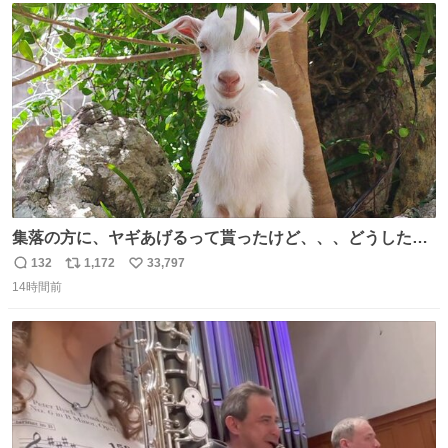
ト
数
数
集落の方に、ヤギあげるって貰ったけど、、、どうしたら
ええんかわからん。 とりあえず軒先に繋いでるけど人慣れ
132
1,172
33,797
返
リ
い
してないから、スマホの通知音でビクッてなってはる。
14時間前
信
ポ
い
数
ス
ね
ト
数
数