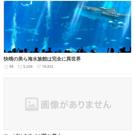
快晴の美ら海水族館は完全に異世界
89
5,108
76,811
返
リ
い
信
ポ
い
数
ス
ね
ト
数
数