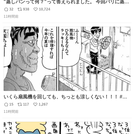
"蒸しパンって何？"って答えられました。 今回パリに蒸し
パンがなかった。😭😢
32
938
10,724
返
リ
い
11時間前
信
ポ
い
数
ス
ね
ト
数
数
いくら扇風機を回しても、ちっとも涼しくない！！！ #浦
安鉄筋家族
15
117
1,267
返
リ
い
11時間前
信
ポ
い
数
ス
ね
ト
数
数