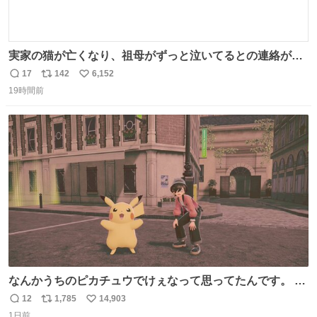
実家の猫が亡くなり、祖母がずっと泣いてるとの連絡があ
りました… 西日本豪雨の時、家族が避難する中1匹で2階に
17
142
6,152
返
リ
い
残り、怖い思いをして頑張った子だった😢私の家族を支え
19時間前
信
ポ
い
てくれて本当にありがとう✨
数
ス
ね
ト
数
数
なんかうちのピカチュウでけぇなって思ってたんです。 そ
れでね、ライチュウにしたら普通のライチュウと変わらな
12
1,785
14,903
返
リ
い
いサイズになるよなって思ったんですよ。これは名案だな
1日前