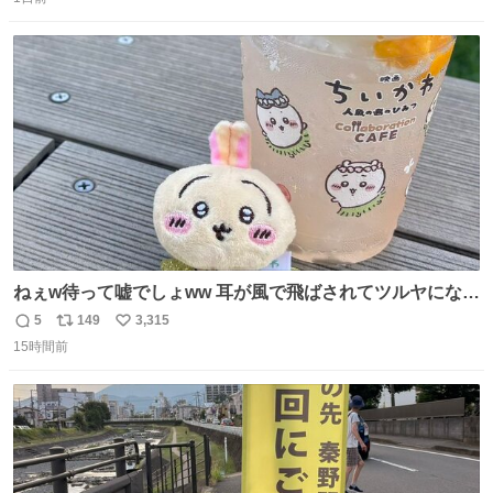
信
ポ
い
と。 そしたらね、なっちゃったんですよ。 バンギラスくら
数
ス
ね
いでかいライチュウに。
ト
数
数
ねぇw待って嘘でしょww 耳が風で飛ばされてツルヤになっ
ちゃった🤭🌬️
5
149
3,315
返
リ
い
15時間前
信
ポ
い
数
ス
ね
ト
数
数