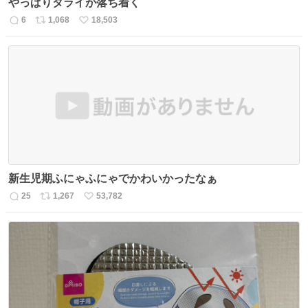
やっぱりタライが落ち着く
6
1,068
18,503
返
リ
い
信
ポ
い
数
ス
ね
ト
数
数
新生児期ふにゃふにゃでかわいかったなぁ
25
1,267
53,782
返
リ
い
信
ポ
い
数
ス
ね
ト
数
数