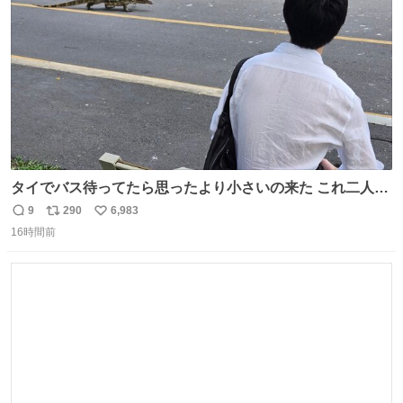
数
タイでバス待ってたら思ったより小さいの来た これ二人行
けるか？
9
290
6,983
返
リ
い
16時間前
信
ポ
い
数
ス
ね
ト
数
数