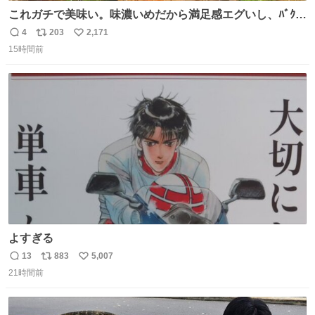
これガチで美味い。味濃いめだから満足感エグいし、ﾊﾞｸﾊﾞ
ｸ食べても低カロリーなの。(ただ次の日予定ある時は気を
4
203
2,171
返
リ
い
つけて😭)
15時間前
信
ポ
い
数
ス
ね
ト
数
数
よすぎる
13
883
5,007
返
リ
い
21時間前
信
ポ
い
数
ス
ね
ト
数