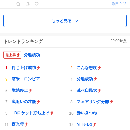
昨日 9:42
もっと見る
トレンドランキング
20:00
時点
分離成功
打ち上げ成功
こんな態度
南米コロンビア
分離成功
燃焼停止
滅べ自民党
嵐追いの才能
フェアリング分離
H3ロケット打ち上げ
赤いきつね
夜光雲
NHK-BS