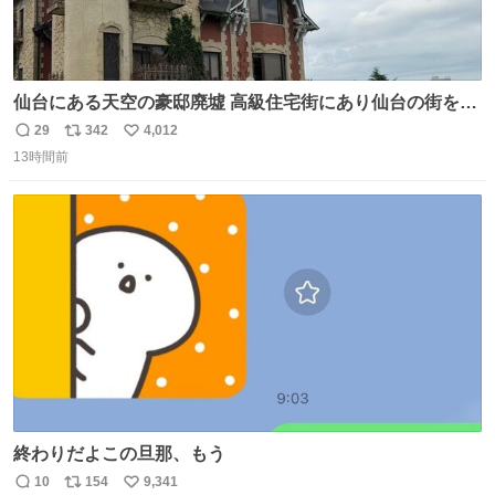
仙台にある天空の豪邸廃墟 高級住宅街にあり仙台の街を一
望できたのだろう それにしても美しい家や
29
342
4,012
返
リ
い
13時間前
信
ポ
い
数
ス
ね
ト
数
数
終わりだよこの旦那、もう
10
154
9,341
返
リ
い