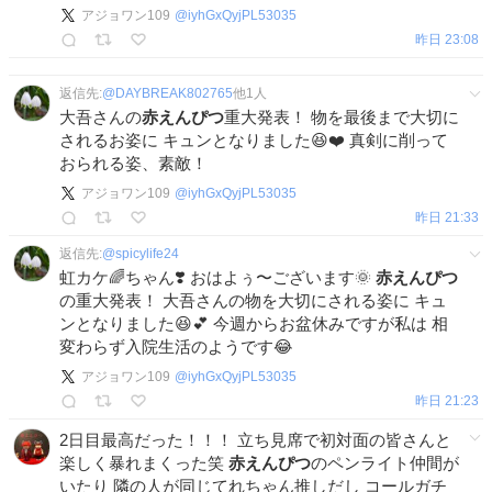
アジョワン109
@
iyhGxQyjPL53035
昨日 23:08
返信先:
@
DAYBREAK802765
他
1
人
大吾さんの
赤えんぴつ
重大発表！ 物を最後まで大切に
されるお姿に キュンとなりました😆❤️ 真剣に削って
おられる姿、素敵！
アジョワン109
@
iyhGxQyjPL53035
昨日 21:33
返信先:
@
spicylife24
虹カケ🌈ちゃん❣️ おはよぅ〜ございます🌞
赤えんぴつ
の重大発表！ 大吾さんの物を大切にされる姿に キュ
ンとなりました😆💕 今週からお盆休みですが私は 相
変わらず入院生活のようです😂
アジョワン109
@
iyhGxQyjPL53035
昨日 21:23
2日目最高だった！！！ 立ち見席で初対面の皆さんと
楽しく暴れまくった笑
赤えんぴつ
のペンライト仲間が
いたり 隣の人が同じてれちゃん推しだし コールガチ