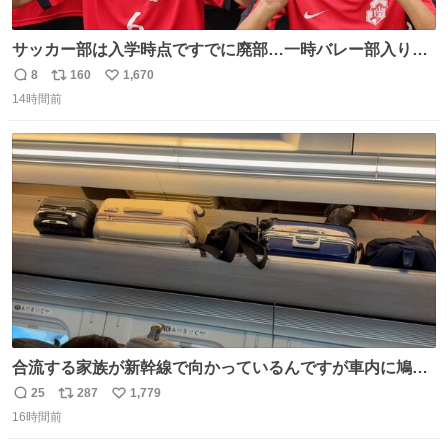
サッカー部は入学時点ですでに廃部…一時バレー部入りも
2人で復活させた伊勢原市立中沢中の柳川&宮口、合同チー
8
160
1,670
返
リ
い
ムで歩んだ3年間の集大成で全国へ
14時間前
信
ポ
い
web.gekisaka.jp/news/jryouth/d… #中学サッカー #全国中
数
ス
ね
学校サッカー大会 #全中 #ゲキサカ
ト
数
数
合流する家族が新幹線で向かっているんですが車内に鳩が
乗車してしまったようで 捕獲の為那須塩原で10分停止した
25
287
1,779
返
リ
い
ようで🤣無事降車👏しかし乗り継ぎが間に合わなくなって
16時間前
信
ポ
い
しまった😓
数
ス
ね