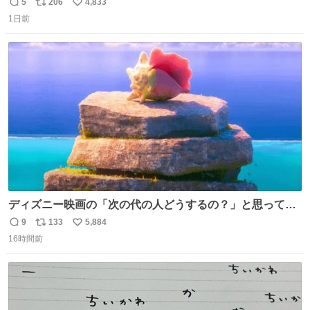
の自由時間のうち20分並んだ価値があるぐらい美味しかっ
5
206
4,833
返
リ
い
たです。
1日前
信
ポ
い
数
ス
ね
ト
数
数
ディズニー映画の「次の代の人どうするの？」と思ってし
まうもの
9
133
5,884
返
リ
い
16時間前
信
ポ
い
数
ス
ね
ト
数
数