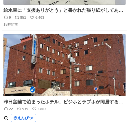
給水車に「支援ありがとう」と書かれた張り紙がしてあっ
たのだ。現地で活動する職員の疲れも少し吹き飛んだの
9
851
6,403
返
リ
い
だ。温かいお気持ち、本当にありがとうございますなのだ
18時間前
信
ポ
い
😊一日も早く日常が戻るよう、これからも心を込めて支援
数
ス
ね
を続けていくのだ💪＃米子市上下水道局 ＃給水支援
ト
数
数
昨日室蘭で泊まったホテル、ビジホとラブホが同居する謎
形態だった。2階と3階の部屋数が異様に少ない。
22
535
3,862
返
リ
い
21時間前
信
ポ
い
赤えんぴつ
t
数
ス
ね