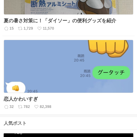
夏の暑さ対策に！「ダイソー」の便利グッズを紹介
15
1,729
11,570
返
リ
い
信
ポ
い
数
ス
ね
ト
数
数
恋人かわいすぎ
32
782
82,398
返
リ
い
信
ポ
い
数
ス
ね
人気ポスト
ト
数
数