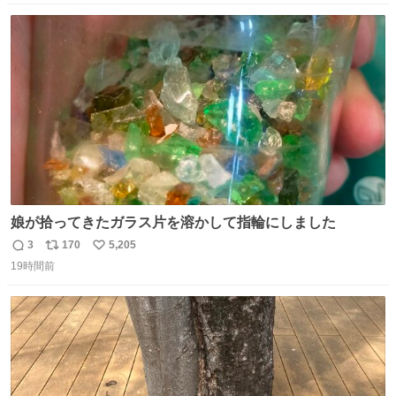
数
ス
ね
ト
数
数
娘が拾ってきたガラス片を溶かして指輪にしました
3
170
5,205
返
リ
い
19時間前
信
ポ
い
数
ス
ね
ト
数
数