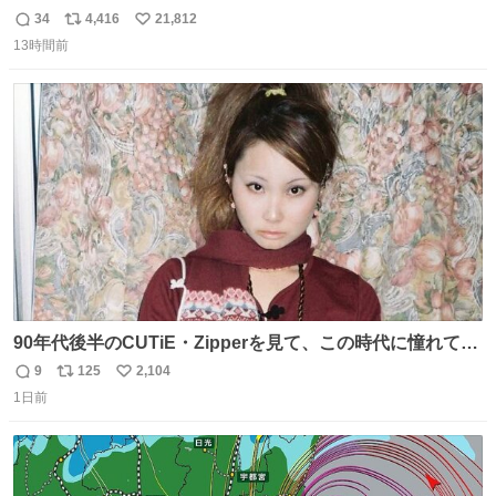
ままキーホルダーにして使いたいって人まずキャンドゥに
34
4,416
21,812
返
リ
い
行きな 何も加工せずにキーホルダーになるケースあるか
13時間前
信
ポ
い
ら……な￼ #ちいかわ #キャンドゥ #ボンボンドロップシール
数
ス
ね
ト
数
数
90年代後半のCUTiE・Zipperを見て、この時代に憧れて
「令和」に再現した22歳🍓 身につけてるものは全て90年代
9
125
2,104
返
リ
い
後半のお洋服❤︎
1日前
信
ポ
い
数
ス
ね
ト
数
数