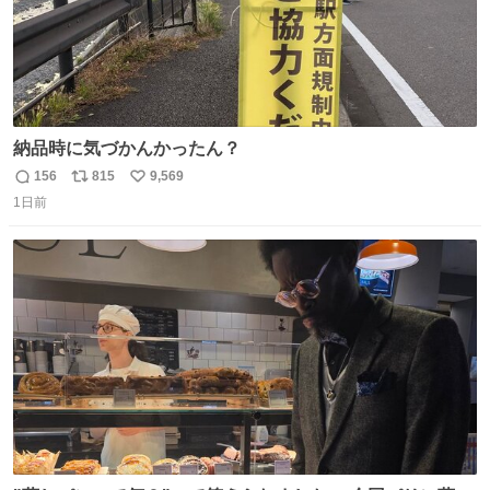
納品時に気づかんかったん？
156
815
9,569
返
リ
い
1日前
信
ポ
い
数
ス
ね
ト
数
数