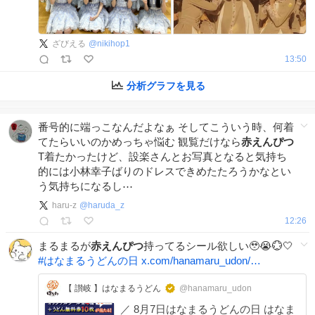
ざびえる
@
nikihop1
13:50
分析グラフを見る
番号的に端っこなんだよなぁ そしてこういう時、何着
てたらいいのかめっちゃ悩む 観覧だけなら
赤えんぴつ
T着たかったけど、設楽さんとお写真となると気持ち
的には小林幸子ばりのドレスできめたたろうかなとい
う気持ちになるし⋯
haru-z
@
haruda_z
12:26
まるまるが
赤えんぴつ
持ってるシール欲しい🥹😭💮🤍
#
はなまるうどんの日
x.com/hanamaru_udon/…
【 讃岐 】はなまるうどん
@hanamaru_udon
／ 8月7日はなまるうどんの日 はなま