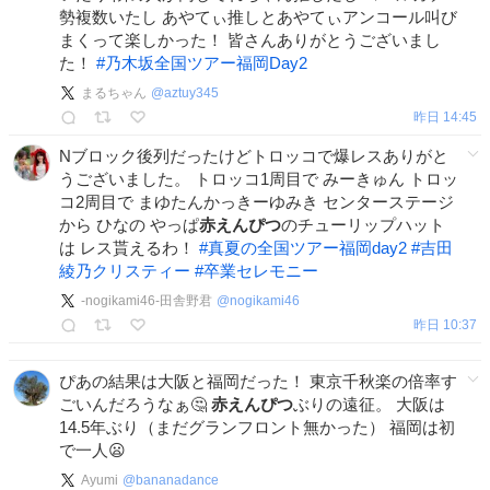
勢複数いたし あやてぃ推しとあやてぃアンコール叫び
まくって楽しかった！ 皆さんありがとうございまし
た！
#
乃木坂全国ツアー福岡Day2
まるちゃん
@
aztuy345
昨日 14:45
Nブロック後列だったけどトロッコで爆レスありがと
うございました。 トロッコ1周目で みーきゅん トロッ
コ2周目で まゆたんかっきーゆみき センターステージ
から ひなの やっぱ
赤えんぴつ
のチューリップハット
は レス貰えるわ！
#
真夏の全国ツアー福岡day2
#
吉田
綾乃クリスティー
#
卒業セレモニー
-nogikami46-田舎野君
@
nogikami46
昨日 10:37
ぴあの結果は大阪と福岡だった！ 東京千秋楽の倍率す
ごいんだろうなぁ🤔
赤えんぴつ
ぶりの遠征。 大阪は
14.5年ぶり（まだグランフロント無かった） 福岡は初
で一人😦
Ayumi
@
bananadance