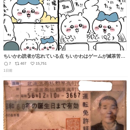
ちいかわ読者が忘れている点 ちいかわはゲームが滅茶苦茶
上手い
7
407
15,751
返
リ
い
1日前
信
ポ
い
数
ス
ね
ト
数
数