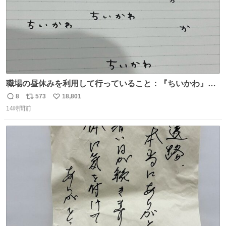
職場の昼休みを利用して行っていること：『ちいかわ』の
タイトルフォントの練習
8
573
18,801
返
リ
い
14時間前
信
ポ
い
数
ス
ね
ト
数
数