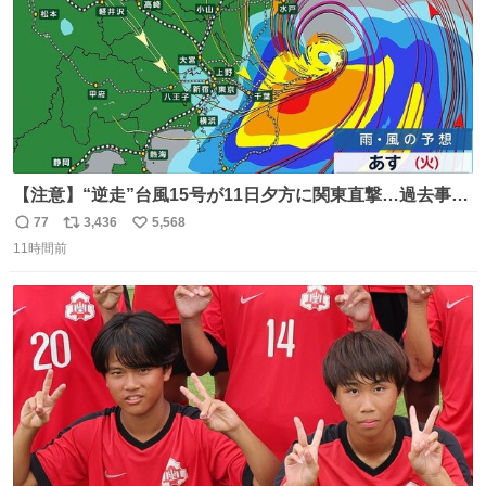
【注意】“逆走”台風15号が11日夕方に関東直撃…過去事例
が少なく予想外の被害も懸念
77
3,436
5,568
返
リ
い
news.livedoor.com/lite/article_d… 台風15号はかなり珍し
11時間前
信
ポ
い
いタイプで、東海上から西に進む“逆走型”。東海上から西
数
ス
ね
に進んで上陸した台風は過去にも3例しかない。もしも、
ト
数
数
茨城県か福島県に上陸すれば初のケースとなる。