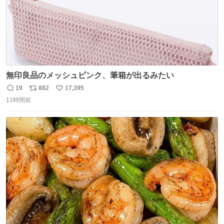
無印良品のメッシュピンク、筆箱が出るみたい
19
882
17,395
返
リ
い
11時間前
信
ポ
い
数
ス
ね
ト
数
数