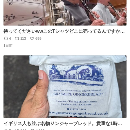
待ってくださいwwこのTシャツどこに売ってるんですか
www
4
113
699
返
リ
い
1日前
信
ポ
い
数
ス
ね
ト
数
数
イギリス人も並ぶ名物ジンジャーブレッド。貴重な1時間