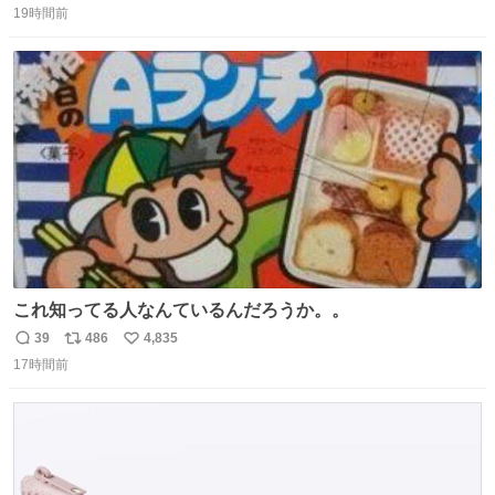
19時間前
信
ポ
い
数
ス
ね
ト
数
数
これ知ってる人なんているんだろうか。。
39
486
4,835
返
リ
い
17時間前
信
ポ
い
数
ス
ね
ト
数
数