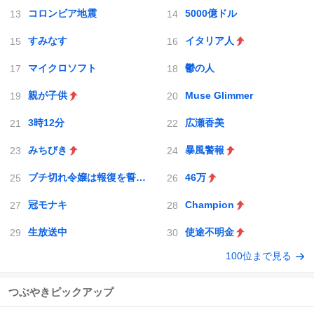
コロンビア地震
5000億ドル
すみなす
イタリア人
マイクロソフト
鬱の人
親が子供
Muse Glimmer
3時12分
広瀬香美
みちびき
暴風警報
ブチ切れ令嬢は報復を誓いました。
46万
冠モナキ
Champion
生放送中
使途不明金
100位まで見る
つぶやきピックアップ