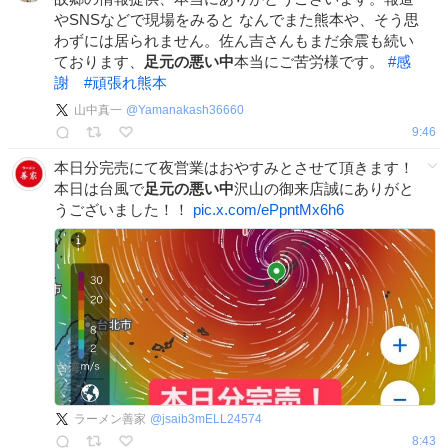
やSNSなどで現場をみると なんでまた熊本や、そう思
わずには居られません。佐ん吉さんもまだ余震も続い
ております、
足元の悪い中
本当にご苦労様です。
#
感
謝
#
頑張れ熊本
山中真一
@
Yamanakash36660
9:46
本日分完売にて夜営業はおやすみとさせて頂きます！
本日は台風で
足元の悪い中
沢山の御来店誠にありがと
うございました！！
pic.x.com/ePpntMx6h6
ラーメン善家
@
jsaib3mELL24574
8:43