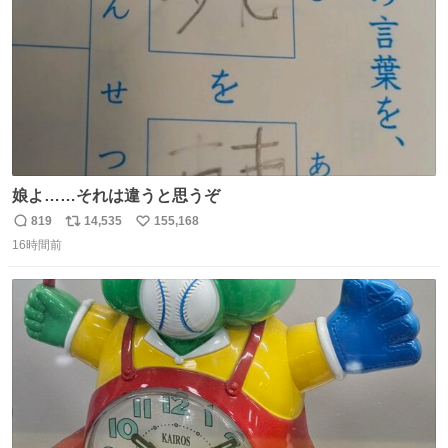
娘よ……それは違うと思うぞ
819
14,535
155,168
返
リ
い
16時間前
信
ポ
い
数
ス
ね
ト
数
数