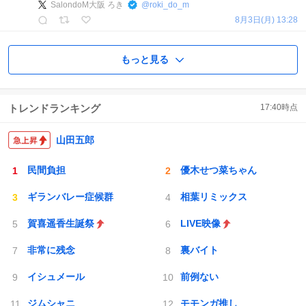
SalondoM大阪 ろき
@
roki_do_m
8月3日(月) 13:28
もっと見る
トレンドランキング
17:40
時点
山田五郎
民間負担
優木せつ菜ちゃん
ギランバレー症候群
相葉リミックス
賀喜遥香生誕祭
LIVE映像
非常に残念
裏バイト
イシュメール
前例ない
ジムシャニ
モモンガ推し