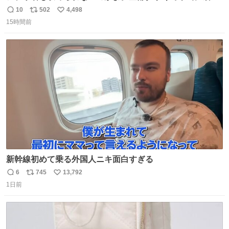
い。 https://t.co/LemyLGyVkR
10
502
4,498
返
リ
い
15時間前
信
ポ
い
数
ス
ね
ト
数
数
新幹線初めて乗る外国人ニキ面白すぎる
6
745
13,792
返
リ
い
1日前
信
ポ
い
数
ス
ね
ト
数
数