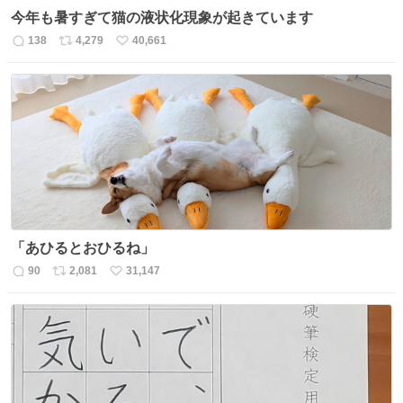
今年も暑すぎて猫の液状化現象が起きています
138
4,279
40,661
返
リ
い
信
ポ
い
数
ス
ね
ト
数
数
「あひるとおひるね」
90
2,081
31,147
返
リ
い
信
ポ
い
数
ス
ね
ト
数
数