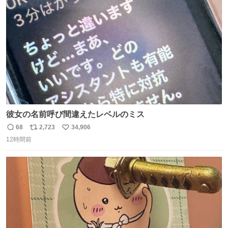
ト
数
数
彼女の名前呼び間違えたレベルのミス
68
2,723
34,906
返
リ
い
12時間前
信
ポ
い
数
ス
ね
ト
数
数