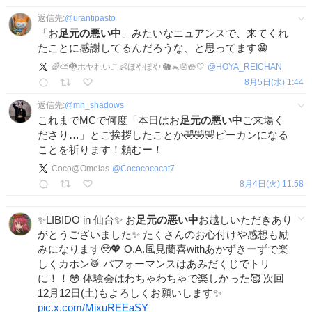
返信先:
@
urantipasto
「お
足元の悪い中
」みたいなニュアンスで、来てくれ
たことに感謝してるんだろうな、と思ってます😁
🌈️️️⛅️🐉ホヤれいこ👶ほやほや 🐘🐁🪬🪷‎🤍
@
HOYA_REICHAN
8月5日(水) 1:44
返信先:
@
mh_shadows
これまでMCで何度「本日はお
足元の悪い中
ご来場く
ださり…」とご挨拶したことか🤣🤣🤣ピーカンになる
ことを祈ります！頼むー！
Coco@Omelas
@
Cococococat7
8月4日(火) 11:58
✨LIBIDO in 仙台✨ お
足元の悪い中
お越しいただきあり
がとうございました✨ たくさんのお心付けや感想も励
みになります🥹💖 O.A.風見蘭喜withあかずきーずで楽
しくカホン🥁 パフォーマンスはあみだくじでトリ
に！！😳 体験会はわちゃわちゃで楽しかった🥰 次回
12月12日(土)もよろしくお願いします✨
pic.x.com/MixuREEaSY