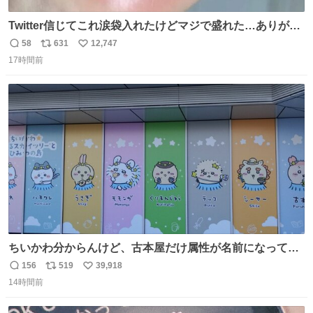
Twitter信じてこれ涙袋入れたけどマジで盛れた…ありがと
う…
58
631
12,747
返
リ
い
17時間前
信
ポ
い
数
ス
ね
ト
数
数
ちいかわ分からんけど、古本屋だけ属性が名前になってる
のはどういうこと？
156
519
39,918
返
リ
い
14時間前
信
ポ
い
数
ス
ね