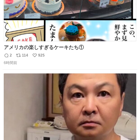
アメリカの楽しすぎるケーキたち①
2
114
925
返
リ
い
6時間前
信
ポ
い
数
ス
ね
ト
数
数