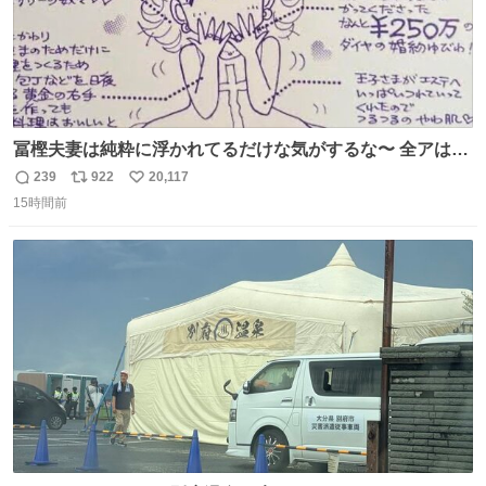
冨樫夫妻は純粋に浮かれてるだけな気がするな〜 全アはこ
こに自分の市場価値的なものを上乗せするので、 すっぴん
239
922
20,117
返
リ
い
＆寝起きのボサボサ頭でも「今日も可愛いね」が止まらな
15時間前
信
ポ
い
い。放っておくと永遠に髪撫でてきて作業進まない()
数
ス
ね
156cm40kg、年中日焼け止めとお友達の私より綺麗な手や
ト
数
数
めてもろて とか言う