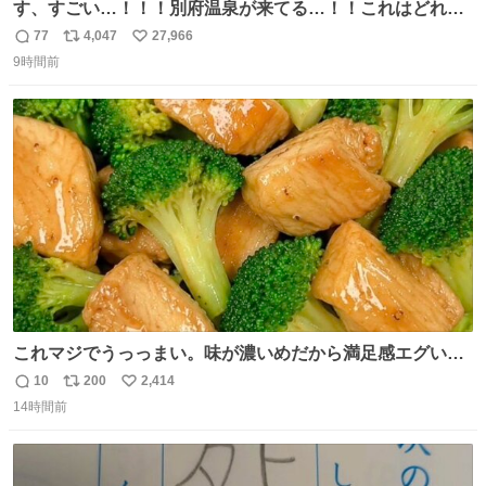
す、すごい…！！！別府温泉が来てる…！！これはどれぐ
らい待つんだろう…
77
4,047
27,966
返
リ
い
9時間前
信
ポ
い
数
ス
ね
ト
数
数
これマジでうっっまい。味が濃いめだから満足感エグいし
1週間で3キロ痩せた😭
10
200
2,414
返
リ
い
14時間前
信
ポ
い
数
ス
ね
ト
数
数