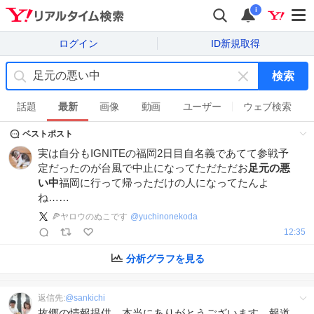
i
ログイン
ID新規取得
検索
キ
ー
話題
最新
画像
動画
ユーザー
ウェブ検索
ワ
ベストポスト
ー
ド
実は自分もIGNITEの福岡2日目自名義であてて参戦予
を
定だったのが台風で中止になってただただお
足元の悪
消
い中
福岡に行って帰っただけの人になってたんよ
す
ね……
🍕ヤロウのぬこです
@
yuchinonekoda
12:35
分析グラフを見る
返信先:
@
sankichi
故郷の情報提供、本当にありがとうございます。報道