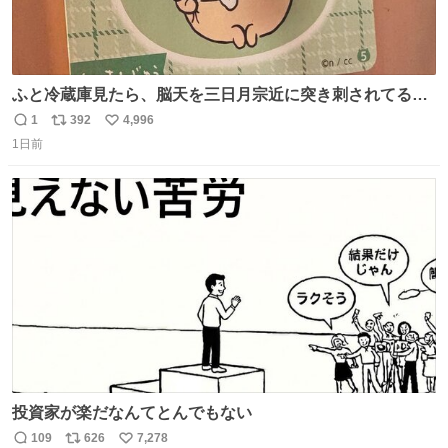
ふと冷蔵庫見たら、脳天を三日月宗近に突き刺されてるく
りまんじゅうパイセンが
1
392
4,996
返
リ
い
1日前
信
ポ
い
数
ス
ね
ト
数
数
投資家が楽だなんてとんでもない
109
626
7,278
返
リ
い