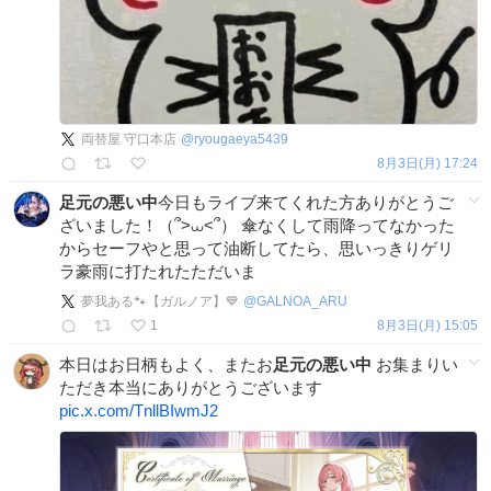
両替屋 守口本店
@
ryougaeya5439
8月3日(月) 17:24
足元の悪い中
今日もライブ来てくれた方ありがとうご
ざいました！（՞>⩊<՞） 傘なくして雨降ってなかった
からセーフやと思って油断してたら、思いっきりゲリ
ラ豪雨に打たれたただいま
夢我ある🐾【ガルノア】💙
@
GALNOA_ARU
1
8月3日(月) 15:05
本日はお日柄もよく、またお
足元の悪い中
お集まりい
ただき本当にありがとうございます
pic.x.com/TnllBIwmJ2