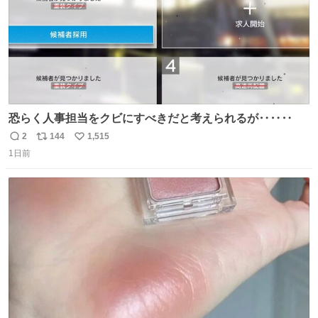
恐らく人事担当をクビにすべきだと考えられるが‥‥‥
2
144
1,515
返
リ
い
1日前
信
ポ
い
数
ス
ね
ト
数
数