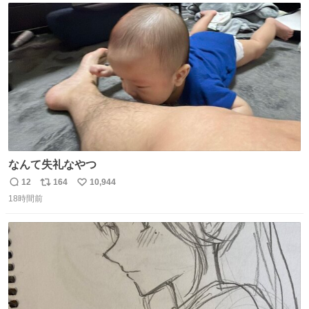
数
なんて失礼なやつ
12
164
10,944
返
リ
い
18時間前
信
ポ
い
数
ス
ね
ト
数
数