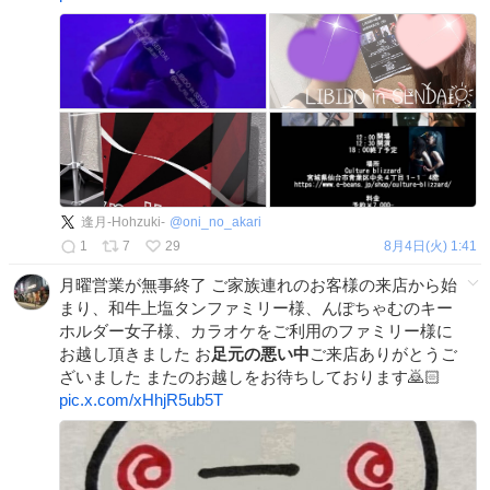
逢月-Hohzuki-
@
oni_no_akari
1
7
29
8月4日(火) 1:41
月曜営業が無事終了 ご家族連れのお客様の来店から始
まり、和牛上塩タンファミリー様、んぽちゃむのキー
ホルダー女子様、カラオケをご利用のファミリー様に
お越し頂きました お
足元の悪い中
ご来店ありがとうご
ざいました またのお越しをお待ちしております🙇🏻
pic.x.com/xHhjR5ub5T