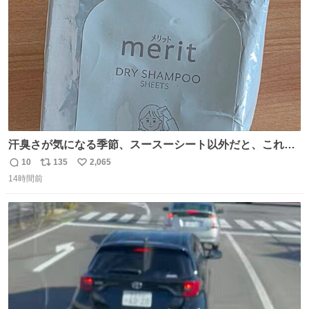
数
汗臭さが気になる季節、スースーシート以外だと、これが
とにかくスッキリする。2年くらい前に #生活は踊る で紹
10
135
2,065
返
リ
い
介したやつ。おじさんにもおばさんにもオススメだ。ドラ
14時間前
信
ポ
い
ストに売ってるぞ。ドライシャンプーって書いてあるけど
数
ス
ね
汗拭きシートみたいなもの。耳裏襟足首筋がんがん拭いて
ト
数
数
汗臭不安を解消。