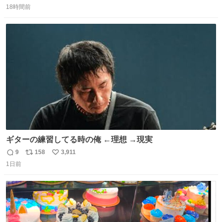
18時間前
信
ポ
い
数
ス
ね
ト
数
数
ギターの練習してる時の俺 ←理想 →現実
9
158
3,911
返
リ
い
1日前
信
ポ
い
数
ス
ね
ト
数
数