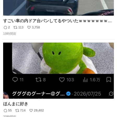
すごい車の内ドア台パンしてるやついたｗｗｗｗｗｗｗｗ
ｗｗｗｗｗｗ
2
113
3,758
返
リ
い
19時間前
信
ポ
い
数
ス
ね
ト
数
数
ほんまに好き
55
714
29,402
返
リ
い
20時間前