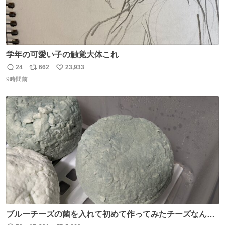
学年の可愛い子の触覚大体これ
24
662
23,933
返
リ
い
9時間前
信
ポ
い
数
ス
ね
ト
数
数
ブルーチーズの菌を入れて初めて作ってみたチーズなんだ