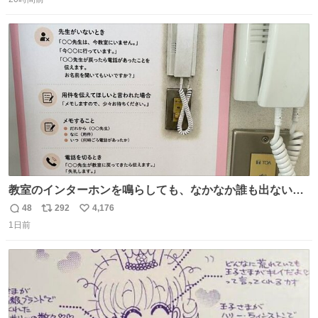
信
ポ
い
数
ス
ね
ト
数
数
教室のインターホンを鳴らしても、なかなか誰も出ないこ
とがあります…。 もしかすると「電話の出方」に困ってい
48
292
4,176
返
リ
い
るのかもしれません。 そこで「何を話せばいいか」が見え
1日前
信
ポ
い
る手引きを用意して、安心して電話に出られるようにしま
数
ス
ね
す。 インターホンの応対も大切なコミュニケーションの学
ト
数
数
びです。