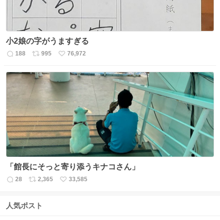
小2娘の字がうますぎる
188
995
76,972
返
リ
い
信
ポ
い
数
ス
ね
ト
数
数
「館長にそっと寄り添うキナコさん」
28
2,365
33,585
返
リ
い
信
ポ
い
数
ス
ね
人気ポスト
ト
数