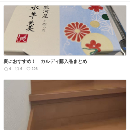
夏におすすめ！ カルディ購入品まとめ
4
6
208
返
リ
い
信
ポ
い
数
ス
ね
ト
数
数