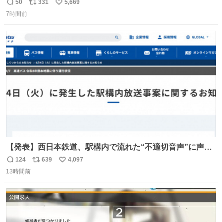
けど 本能でちょっとヤバいと思っちゃう見た目だな
50
331
5,669
返
リ
い
7時間前
信
ポ
い
数
ス
ね
ト
数
数
【発表】西日本鉄道、駅構内で流れた“不適切音声”に声明
「被害届も検討」 news.livedoor.com/article/detail… 4日
124
639
4,097
返
リ
い
に西鉄福岡（天神）駅および薬院駅で発生した駅構内放送
13時間前
信
ポ
い
事案について声明を公表した。「第三者によって駅構内放
数
ス
ね
送設備に外部から不正に音声が流された可能性も含めて確
ト
数
数
認を実施」と説明した。