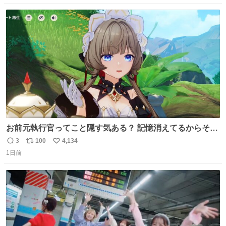
数
ス
ね
ト
数
数
お前元執行官ってこと隠す気ある？ 記憶消えてるからそん
な考えに至らないだろうけどさ…
3
100
4,134
返
リ
い
1日前
信
ポ
い
数
ス
ね
ト
数
数