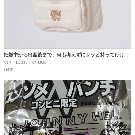
妊娠中から出産後まで、何も考えずにサッと持って行ける
ようなショルダーバッグが欲しいな〜と思っていたのだけ
4
235
3,820
返
リ
い
ど snidelでめちゃくちゃピッタリなものを見つけたので買
1日前
信
ポ
い
った！✨ スマホと小物とペットボトルが入るの最高すぎる
数
ス
ね
🥹 しかもスマホ入れ独立してるしファスナーない！地味に
ト
数
数
嬉しいやつ！！！