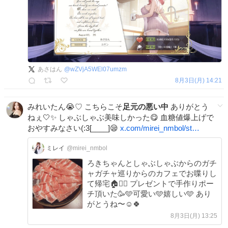
あさはん
@
wZVjA5WEl07umzm
8月3日(月) 14:21
みれいたん😭♡ こちらこそ
足元の悪い中
ありがとう
ねぇ🤍✨ しゃぶしゃぶ美味しかった😋 血糖値爆上げで
おやすみなさい(:3[____]😪
x.com/mirei_nmbol/st…
ミレイ
@mirei_nmbol
ろきちゃんとしゃぶしゃぶからのガチ
ャガチャ巡りからのカフェでお喋りし
て帰宅🏠🚶‍♀️ プレゼントで手作りポー
チ頂いた🥳🩵可愛い🩵嬉しい🩵 あり
がとうね〜☺️🍀
8月3日(月) 13:25