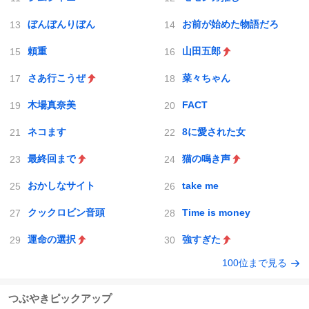
ぼんぼんりぼん
お前が始めた物語だろ
頼重
山田五郎
さあ行こうぜ
菜々ちゃん
木場真奈美
FACT
ネコます
8に愛された女
最終回まで
猫の鳴き声
おかしなサイト
take me
クックロビン音頭
Time is money
運命の選択
強すぎた
100位まで見る
つぶやきピックアップ