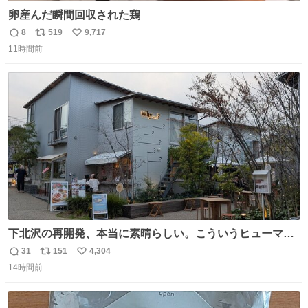
卵産んだ瞬間回収された鶏
8
519
9,717
返
リ
い
11時間前
信
ポ
い
数
ス
ね
ト
数
数
下北沢の再開発、本当に素晴らしい。こういうヒューマン
スケールの開発がいいんだよ。
31
151
4,304
返
リ
い
14時間前
信
ポ
い
数
ス
ね
ト
数