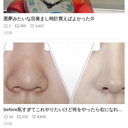
悪夢みたいな目覚まし時計買えばよかった⚾
1
455
3,427
返
リ
い
1日前
信
ポ
い
数
ス
ね
ト
数
数
before私すぎてこれやりたいけど何をやったら右になれる
の
14
215
8,642
返
リ
い
1日前
信
ポ
い