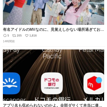
有名アイドルのMVなのに、見覚えしかない場所過ぎておも
ろいな
5
205
1,816
返
リ
い
14時間前
信
ポ
い
数
ス
ね
ト
数
数
アプリ名も収められないのかよ。全部ダサくて本当に凄