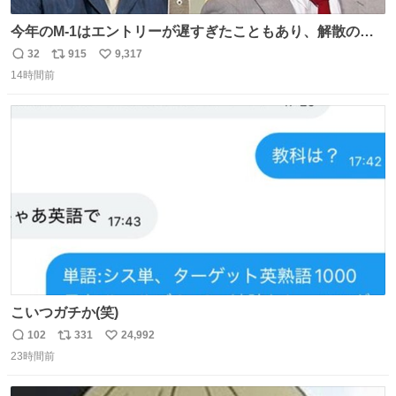
今年のM-1はエントリーが遅すぎたこともあり、解散の可
能性を作り出してからのスタート！！ 遅くなって申し訳な
32
915
9,317
返
リ
い
い🙏 エントリーナンバーは「GO!無策!」でかなり覚えやす
14時間前
信
ポ
い
い！応援をお願いすることになりそう！！
数
ス
ね
ト
数
数
こいつガチか(笑)
102
331
24,992
返
リ
い
23時間前
信
ポ
い
数
ス
ね