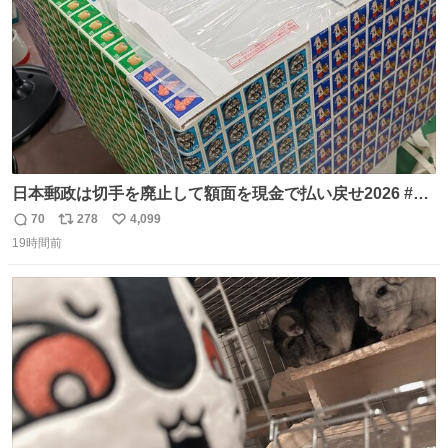
日本郵政は切手を廃止して額面を現金で払い戻せ2026 #日
本郵政 @JapanPostHD_PR
70
278
4,099
返
リ
い
19時間前
信
ポ
い
数
ス
ね
ト
数
数