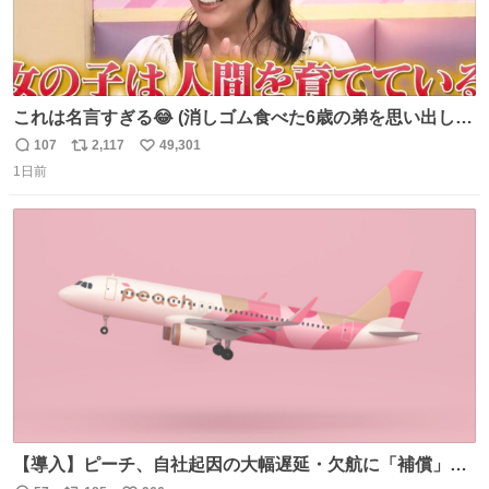
これは名言すぎる😂 (消しゴム食べた6歳の弟を思い出しな
がら)
107
2,117
49,301
返
リ
い
1日前
信
ポ
い
数
ス
ね
ト
数
数
【導入】ピーチ、自社起因の大幅遅延・欠航に「補償」開