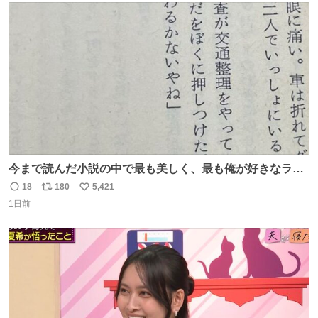
ト
数
数
今まで読んだ小説の中で最も美しく、最も俺が好きなラス
トシーン
18
180
5,421
返
リ
い
1日前
信
ポ
い
数
ス
ね
ト
数
数