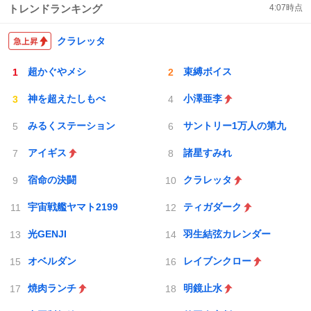
トレンドランキング
4:07
時点
クラレッタ
超かぐやメシ
束縛ボイス
神を超えたしもべ
小澤亜李
みるくステーション
サントリー1万人の第九
アイギス
諸星すみれ
宿命の決闘
クラレッタ
宇宙戦艦ヤマト2199
ティガダーク
光GENJI
羽生結弦カレンダー
オベルダン
レイブンクロー
焼肉ランチ
明鏡止水