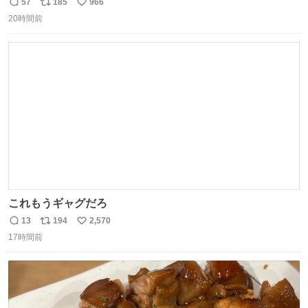
始へ news.livedoor.com/article/detail… 同社に起因する理
57
185
966
返
リ
い
由によって大幅遅延や欠航が発生した場合、乗客が負担し
20時間前
信
ポ
い
た宿泊費や交通費を、領収書の事後申請に基づき、国内線
数
ス
ね
は1人あたり上限1万円、国際線は上限2万円まで支払う。
ト
数
数
これもうギャグだろ
13
194
2,570
返
リ
い
17時間前
信
ポ
い
数
ス
ね
ト
数
数