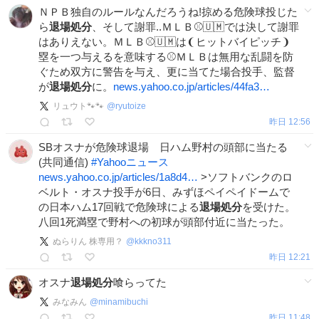
ＮＰＢ独自のルールなんだろうね!掠める危険球投じた
ら
退場処分
、そして謝罪..ＭＬＢ⚾🇺🇲では決して謝罪
はありえない。ＭＬＢ⚾🇺🇲は❨ヒットバイピッチ❩
塁を一つ与えるを意味する⚾ＭＬＢは無用な乱闘を防
ぐため双方に警告を与え、更に当てた場合投手、監督
が
退場処分
に。
news.yahoo.co.jp/articles/44fa3…
リュウト🐾🐾
@
ryutoize
昨日 12:56
SBオスナが危険球退場 日ハム野村の頭部に当たる
(共同通信)
#
Yahooニュース
news.yahoo.co.jp/articles/1a8d4…
>ソフトバンクのロ
ベルト・オスナ投手が6日、みずほペイペイドームで
の日本ハム17回戦で危険球による
退場処分
を受けた。
八回1死満塁で野村への初球が頭部付近に当たった。
ぬらりん 株専用？
@
kkkno311
昨日 12:21
オスナ
退場処分
喰らってた
みなみん
@
minamibuchi
昨日 11:48