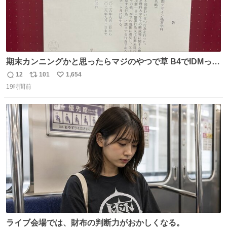
期末カンニングかと思ったらマジのやつで草 B4でIDMって
ことはおそらく就職だし、内定取り消し？ それと夏休み期
12
101
1,654
返
リ
い
間の停学って無意味じゃね？
19時間前
信
ポ
い
数
ス
ね
ト
数
数
ライブ会場では、財布の判断力がおかしくなる。