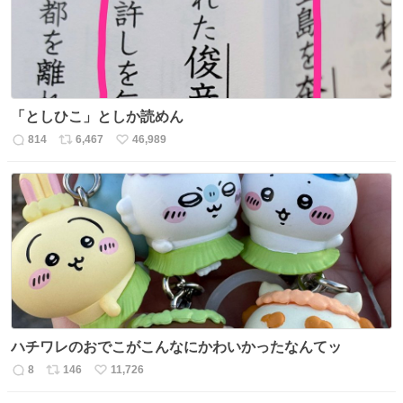
「としひこ」としか読めん
814
6,467
46,989
返
リ
い
信
ポ
い
数
ス
ね
ト
数
数
ハチワレのおでこがこんなにかわいかったなんてッ
8
146
11,726
返
リ
い
信
ポ
い