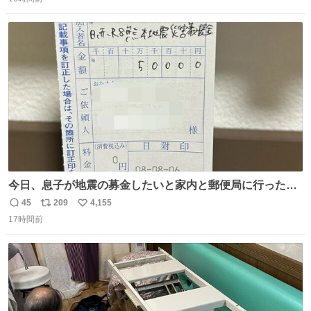
信
ポ
い
ださい！
数
ス
ね
ト
数
数
今日、息子が地震の募金したいと家内と郵便局に行ったみ
たいです。おもちゃとか買う選択肢もあったと思うけど、
45
209
4,155
返
リ
い
自分で貯めてた2万円を役に立てて欲しい、みんなも元気
17時間前
信
ポ
い
になって欲しいと。家内も一緒に募金したので、自分も何
数
ス
ね
かできたらなぁと思いました。
ト
数
数