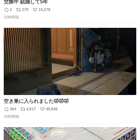
交際中 結婚して5年
2
379
15,279
返
リ
い
20時間前
信
ポ
い
数
ス
ね
ト
数
数
空き巣に入られました🤣🤣🤣
364
4,817
46,846
返
リ
い
16時間前
信
ポ
い
数
ス
ね
ト
数
数