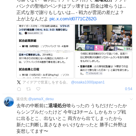
バンクの聖地のベンチはブッ壊すは 罰金は喰らうは...
正式な形で謝りもしないは... - 戦力が雲泥の差だよ？
上が上なんだよ
pic.x.com/d0771CZ62G
アイデアで世直しをする会。
@
osaka1000japan1
0:54
返信先:
@
yamaX_desu
去年の中断前に
退場処分
喰らったの うちだけだったか
らシンプルだったけど 今年は3チーム しかもカップ戦
に出るとこ、出ないとこ 両方から出てしまったから
新たに判断し直さなきゃいけなかったと 勝手に外野は
妄想してます〜