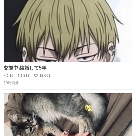
ト
数
数
交際中 結婚して5年
15
318
11,061
返
リ
い
19時間前
信
ポ
い
数
ス
ね
ト
数
数