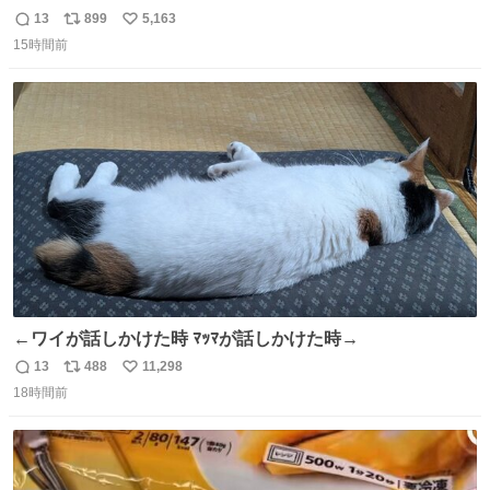
13
899
5,163
返
リ
い
15時間前
信
ポ
い
数
ス
ね
ト
数
数
←ワイが話しかけた時 ﾏｯﾏが話しかけた時→
13
488
11,298
返
リ
い
18時間前
信
ポ
い
数
ス
ね
ト
数
数