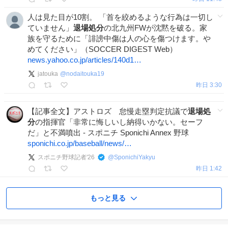
人は見た目が10割。 「首を絞めるような行為は一切し
ていません」
退場処分
の北九州FWが沈黙を破る。家
族を守るために「誹謗中傷は人の心を傷つけます。や
めてください」（SOCCER DIGEST Web）
news.yahoo.co.jp/articles/140d1…
jatouka
@
nodaitouka19
昨日 3:30
【記事全文】アストロズ 怠慢走塁判定抗議で
退場処
分
の指揮官「非常に悔しいし納得いかない。セーフ
だ」と不満噴出 - スポニチ Sponichi Annex 野球
sponichi.co.jp/baseball/news/…
スポニチ野球記者'26
@
SponichiYakyu
昨日 1:42
もっと見る