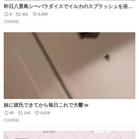
昨日八景島シーパラダイスでイルカのスプラッシュを浴び
たらゲソのおまけがついてきました。誰の食べカスかわか
9
301
6,000
返
リ
い
らないけど、とても愛おしいです。こんなおまけまで付け
22時間前
信
ポ
い
てもらって感謝しかありません。 #ふれあいラグーン #横
数
ス
ね
浜八景島シーパラダイス
ト
数
数
妹に彼氏できてから毎日これで大鬱 w
45
144
4,418
返
リ
い
21時間前
信
ポ
い
数
ス
ね
ト
数