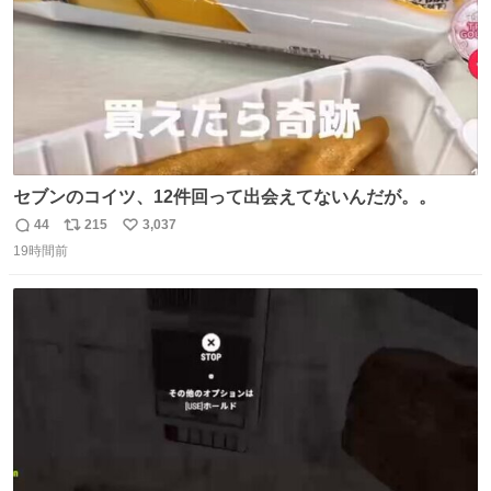
セブンのコイツ、12件回って出会えてないんだが。。
44
215
3,037
返
リ
い
19時間前
信
ポ
い
数
ス
ね
ト
数
数