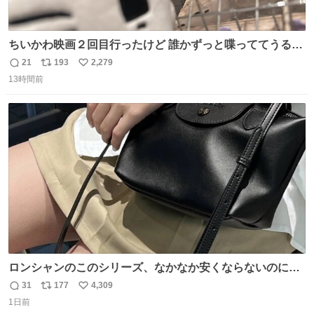
ちいかわ映画２回目行ったけど 誰かずっと喋っててうるさ
かった 許せねえ
21
193
2,279
返
リ
い
13時間前
信
ポ
い
数
ス
ね
ト
数
数
ロンシャンのこのシリーズ、なかなか安くならないのにセ
ール価格になってる🖤✨レザーなのが反則級にかわいい。
31
177
4,309
返
リ
い
持ってるだけでコーデが格上げされる。
1日前
信
ポ
い