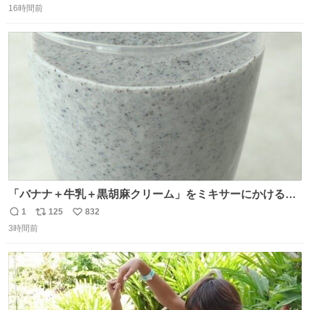
して大葉やみょうがなどの薬味と一緒にいただきます 夏に
16時間前
信
ポ
い
食うとたまりません この調理法、絶対覚えた方がいいです
数
ス
ね
youtu.be/s0jWxvy14_4
ト
数
数
「バナナ＋牛乳＋黒胡麻クリーム」をミキサーにかけるだ
けで、濃厚な黒胡麻スムージーができます！ バナナの甘み
1
125
832
返
リ
い
と黒胡麻の香ばしさは相性◎なので、ぜひ試してみてくだ
3時間前
信
ポ
い
さい👌✨ #バナナの日
数
ス
ね
ト
数
数