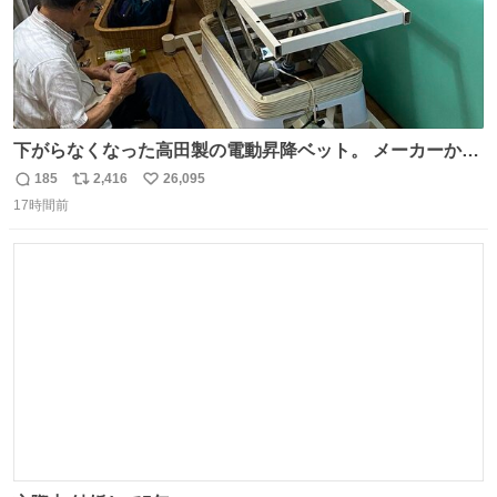
下がらなくなった高田製の電動昇降ベット。 メーカーから
は、完全に見放されたんですが、 見事に85歳の父が治しま
185
2,416
26,095
返
リ
い
した。 うちの父は、トヨタカローラのボディをオート生産
17時間前
信
ポ
い
する、工業ロボットの製作者なんですが、 父が電動ベット
数
ス
ね
の配線をハンダで修理している横で、
ト
数
数