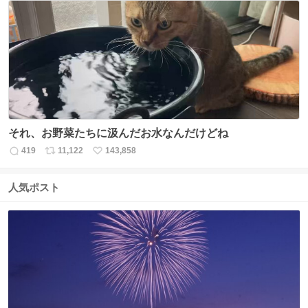
数
ス
ね
ト
数
数
それ、お野菜たちに汲んだお水なんだけどね
419
11,122
143,858
返
リ
い
信
ポ
い
数
ス
ね
人気ポスト
ト
数
数