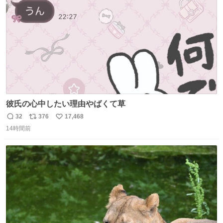
数
彼氏の心中したい理由やばくて草
32
376
17,468
返
リ
い
14時間前
信
ポ
い
数
ス
ね
ト
数
数