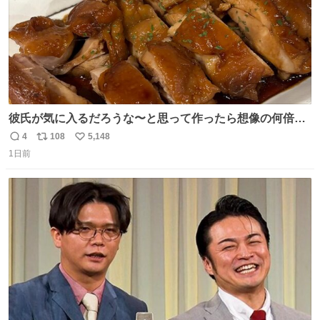
彼氏が気に入るだろうな〜と思って作ったら想像の何倍も
美味しい美味しい言ってくれて嬉しい
4
108
5,148
返
リ
い
1日前
信
ポ
い
数
ス
ね
ト
数
数