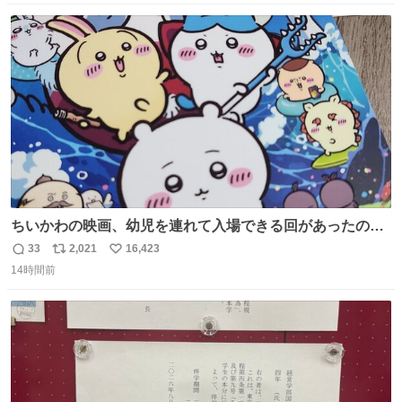
数
ス
ね
ト
数
数
ちいかわの映画、幼児を連れて入場できる回があったので
子どもを連れて観てきたんですけど、セイレーンの登場シ
33
2,021
16,423
返
リ
い
ーンで場内のベビーが一斉に泣き出してたのがとてもよい
14時間前
信
ポ
い
映画体験でした。
数
ス
ね
ト
数
数