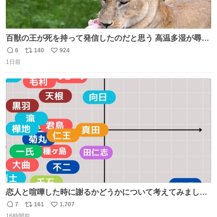
百獣の王が死を持って発信したのだと思う 高温多湿が尋常
でない日本の夏 どうか早急に飼育の環境を見直して 動物の
6
140
924
返
リ
い
命を護ってください…と 治療中のライオンが助かりますよ
1日前
信
ポ
い
うに すべての動物の命が護られますように 2026.7.3📷多摩
数
ス
ね
動物公園にて 残念ながら個体の識別は出来ません
ト
数
数
恋人と喧嘩した時に謝るかどうかについて考えてみました
💭 ▶︎自分から謝る or 悪くないなら謝らない ▶︎ねちねちす
7
161
1,707
返
リ
い
る or さっぱりしている 個人的見解です！色々と許してく
16時間前