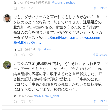
バルドラール浦安監視員
@
sportsrefreshco
昨日 19:22
でも、ダサいチームと言われてもしょうがない "「首
を絞めるような行為は一切していません」
退場処分
の
北九州FWが沈黙を破る。家族を守るために「誹謗中
傷は人の心を傷つけます。やめてください」" - サッカ
ーダイジェストWeb
#
SmartNews
l.smartnews.com/m-
8fwMDjah/XVb…
炊ける(ホ1-1)
@
i_takern
昨日 14:39
カスクの判定(
退場処分
ではない)とそれにまつわるフ
ァン同士のやりとりにモヤモヤしてたんだけど、これ
結局組織の広報の話に収束するわと自己解決した。 正
当性の証明と納得感の形成は別だし、「事実の公表」
ではなく「事実が認識される発信」がないと信頼形成
には至らないんだよな。勉強になった。
ぐるたみん
@
C5H9NO4_oishii
昨日 13:41