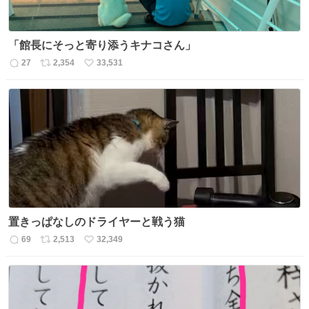
「館長にそっと寄り添うキナコさん」
27
2,354
33,531
返
リ
い
信
ポ
い
数
ス
ね
ト
数
数
置きっぱなしのドライヤーと戦う猫
69
2,513
32,349
返
リ
い
信
ポ
い
数
ス
ね
ト
数
数