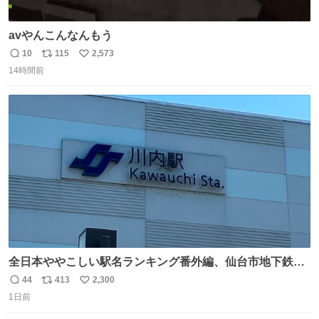
avやんこんなんもう
10
115
2,573
返
リ
い
14時間前
信
ポ
い
数
ス
ね
ト
数
数
全日本ややこしい駅名ランキング番外編、仙台市地下鉄川
内駅
44
413
2,300
返
リ
い
1日前
信
ポ
い
数
ス
ね