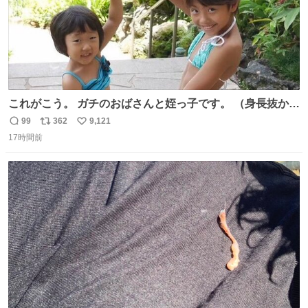
これがこう。 ガチのおばさんと姪っ子です。 （身長抜かさ
れててしぬ笑） #ヤツルギ12 #家族でヒロイン
99
362
9,121
返
リ
い
17時間前
信
ポ
い
数
ス
ね
ト
数
数