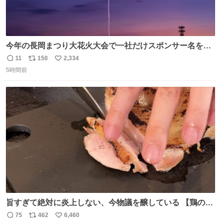
今年の長岡まつり大花火大会で一社だけスポンサー名をア
ナウンスされずに花火打ち揚げされた企業が有った。 企業
11
150
2,334
返
リ
い
名から今更ながらその理由が解った😢
5時間前
信
ポ
い
数
ス
ね
ト
数
数
旨すぎて絶対に炎上しない、今物議を醸している 【鶏のた
たき】 を家で作る方法を教えます 鶏もも肉に特別な処理を
75
462
6,460
返
リ
い